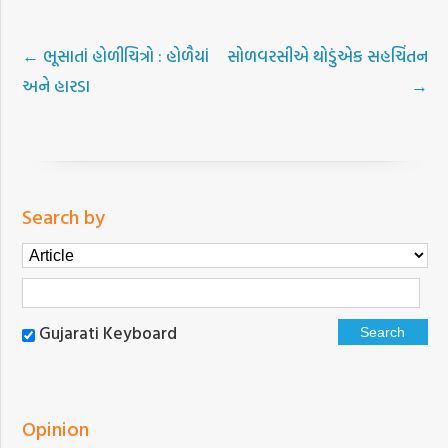
←
ભૂસાતાં હોળીચિત્રો : હોળૈયાં
સોળવરસીએ થોડુંએક સહચિંતન
અને હારડા
→
Search by
Gujarati Keyboard
Opinion