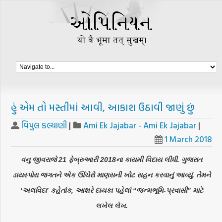
હું એમ તો મસ્તીમાં આવી, આકાશ ઉઠાવી જાણું છું
વિપુલ કલ્યાણી
|
Ami Ek Jajabar - Ami Ek Jajabar
|
1 March 2018
વનુ જીવરાજે 21 ફેબ્રુઆરી 2018ના કાયમી વિદાય લીધી. ગુજરાત
ડાયસ્પોરા જગતને એક ઊંચેરો માણસની ખોટ સહન કરવાનું આવ્યું. તેમને
‘અલવિદા’ કહેતાંક, આશરે દાયકા પહેલાં “જન્મભૂમિ-પ્રવાસી” માટે
લખેલ લેખ.