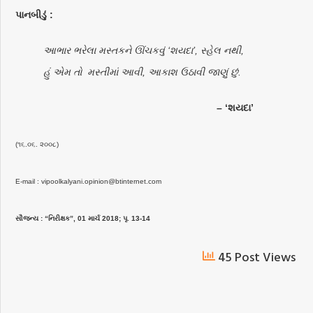
પાનબીડું :
આભાર ભરેલા મસ્તકને ઊંચકવું ‘શયદા’, સ્હેલ નથી,
હું એમ તો મસ્તીમાં આવી, આકાશ ઉઠાવી જાણું છું.
– ‘શયદા’
(૧૬.૦૬. ૨૦૦૮)
E-mail : vipoolkalyani.opinion@btinternet.com
સૌજન્ય : “નિરીક્ષક”, 01 માર્ચ 2018; પૃ. 13-14
45 Post Views