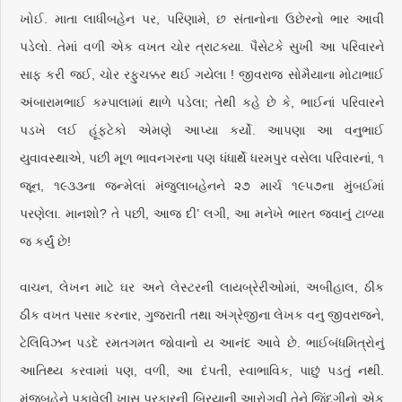
ખોઈ. માતા લાધીબહેન પર, પરિણામે, છ સંતાનોના ઉછેરનો ભાર આવી
પડેલો. તેમાં વળી એક વખત ચોર ત્રાટક્યા. પૈસેટકે સુખી આ પરિવારને
સાફ કરી જઈ, ચોર રફુચક્કર થઈ ગયેલા ! જીવરાજ સોમૈયાના મોટાભાઈ
અંબારામભાઈ કમ્પાલામાં થાળે પડેલા; તેથી કહે છે કે, ભાઈનાં પરિવારને
પડખે લઈ હૂંફટેકો એમણે આપ્યા કર્યો. આપણા આ વનુભાઈ
યુવાવસ્થાએ, પછી મૂળ ભાવનગરના પણ ધંધાર્થે ધરમપુર વસેલા પરિવારનાં, ૧
જૂન, ૧૯૩૩ના જન્મેલાં મંજુલાબહેનને ૨૭ માર્ચ ૧૯૫૭ના મુંબઈમાં
પરણેલા. માનશો? તે પછી, આજ દી’ લગી, આ મનેખે ભારત જવાનું ટાળ્યા
જ કર્યું છે!
વાચન, લેખન માટે ઘર અને લેસ્ટરની લાયબ્રેરીઓમાં, અબીહાલ, ઠીક
ઠીક વખત પસાર કરનાર, ગુજરાતી તથા અંગ્રેજીના લેખક વનુ જીવરાજને,
ટેલિવિઝન પડદે રમતગમત જોવાનો ય આનંદ આવે છે. ભાઈબંધમિત્રોનું
આતિથ્ય કરવામાં પણ, વળી, આ દંપતી, સ્વાભાવિક, પાછું પડતું નથી.
મંજુબહેને પકાવેલી ખાસ પ્રકારની બિરયાની આરોગવી તેને જિંદગીનો એક