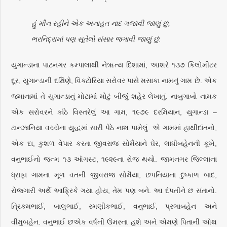
હું મૌન રહીને એક અનાહત નાદ ગજાવી જાણું છું,
ભરનિદ્રામાં પણ સૂતેલો સંસાર જગાવી જાણું છું.
યુગાન્ડાના પાટનગર કમ્પાલાથી નેૠત્ય દિશામાં, આશરે ૧૩૭ કિલોમીટર
દૂર, યુગાન્ડાની દક્ષિણે, વિક્ટોરિયા સરોવર પાસે મસાકા નામનું ગામ છે. એક
જમાનામાં તે યુગાન્ડાનું મોટામાં મોટું બીજું શહેર લેખાતું. નાબુગાબો નામક
એક સરોવરને કાંઠે વિસ્તરેલું આ ગામ, ૧૯૭૯ દરમિયાન, યુગાન્ડા –
ટાન્ઝાનિયા વચ્ચેના યુદ્ધમાં સારી પેઠે નાશ પામેલું. એ ગામમાં હાથીદાંતનો,
એક દા, કુશળ વેપાર કરતા જીવરાજ સોમૈયાને ઘેર, લાધીબહેનની કૂખે,
વનુભાઈનો જન્મ ૧૩ ઑગસ્ટ, ૧૯૨૯ના રોજ થયો. જામનગર જિલ્લાના
ધ્રાફા ગામના મૂળ વતની જીવરાજ સોમૈયા, છપનિયાના દુષ્કાળ બાદ,
રોજગારી અર્થે આફ્રિકે ગયા હોય, તેમ પણ બને. આ દંપતીને છ સંતાનો.
ત્રિકમભાઈ, બાલુભાઈ, રમણીકભાઈ, વનુભાઈ, પ્રભાબહેન અને
વીમુબહેન. વનુભાઈ છએક વર્ષની ઉંમરના હશે અને એમણે પિતાની ઓથ