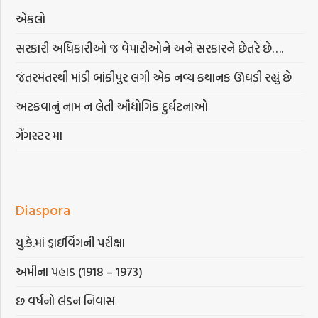
એકલો
સરકારી અધિકારીઓ જ વેપારીઓને અને સરકારને છેતરે છે….
જંતરમંતરથી માંડી બાંકીપુર લગી એક નવ્ય કથાનક ઊઘડી રહ્યું છે
અટકવાનું નામ ન લેતી ઔદ્યોગિક દુર્ઘટનાઓ
ગેંગસ્ટર મા
Diaspora
યુ.કે.માં ડ્રાઇવિંગની પરીક્ષા
અમીના પહાડ (1918 – 1973)
છ વર્ષનો લંડન નિવાસ