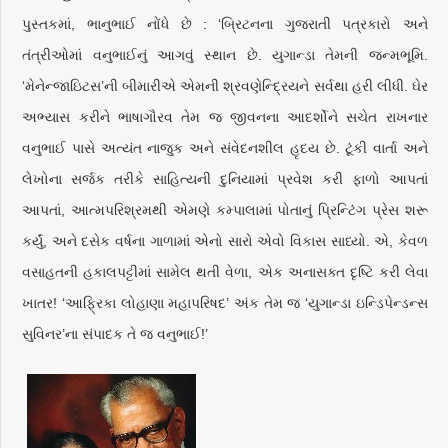
પુસ્તકમાં, ભાનુભાઈ નોંધે છે : ‘બ્રિટનના ગુજરાતી પત્રકારો અને
તંત્રીઓમાં વનુભાઈનું આગવું સ્થાન છે. યુગાન્ડા તેમની જન્મભૂમિ.
‘મેનેન્જાઇિટસ’ની બીમારીએ એમની શ્રવણેન્દ્રિયને સર્વથા હરી લીધી. ઘેર
અભ્યાસ કરીને ભાષાગૌરવ તેમ જ જીવનના આદર્શોને સચેત રાખનાર
વનુભાઈ પાસે અત્યંત નાજુક અને સંવેદનશીલ હૃદય છે. ટૂંકી વાર્તા અને
લેખોના સર્જક તરીકે સાહિત્યની દુનિયામાં પ્રવેશ કરી ફાળો આપતાં
આપતાં, આત્મપરિશ્રમથી એમણે કમ્પાલામાં પોતાનું પ્રિન્ટિંગ પ્રેસ શરૂ
કર્યું, અને દસેક વર્ષના ગાળામાં એનો સારો એવો વિકાસ સાધ્યો. એ, કેવળ
વસાહતની હકાલપટ્ટીમાં સામેલ થતી વેળા, એક અનાસક્ત દૃષ્ટિ કરી લેવા
ખાતર! ‘આફ્રિકા લોહાણા મહાપરિષદ’ અંક તેમ જ ‘યુગાન્ડા ઇન્ડિપેન્ડન્સ
સુવિનર’ના સંપાદક તે જ વનુભાઈ!’