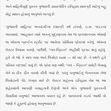
અને માહિતીપૂર્ણ પુસ્તક ગુજરાતી ડાયસ્પોરિક ઇતિહાસ સામગ્રી માટેનું બહુ
મોટું સાધન હોવાનું અનુભવે લાગ્યું છે.
‘ગુજરાતી સાહિત્ય અકાદમી’ના દશાબ્દી વર્ષ ટાંકણે, ઇ.સ. ૧૯૮૬ના
અરસામાં, ‘આહ્‌વાન’ નામે અંકનું મુદ્રણકામ તેમ જ પ્રકાશનકામ એમણે
જ એમના બ્રૂઈન સ્ટ્રીટ પર આવેલા ‘સોમિયા પ્રેસ’માં કરેલું. એમના
લેસ્ટર નિવાસ કારણે, પછીથી, “નવ-બ્રિટન” અહીંથી પ્રગટ થતું રહેલું.
હવે તો જો કે સાપ ગયા અને લિસોટા રહ્યા — શો ઘાટ છે. તે સ્થળે હવે
પરિસર બદલાઈ ગયું છે. એ પ્રેસ પણ નથી; “નવ – બ્રિટન” સમેટી લેવાયું
તેને ય ઠીક ઠીક વરસો વીતી ગયાં છે. પરંતુ વનુભાઈનું લેખનકામ તેજ
લિસોટાની પેઠે ઝગારા મારે છે. લેસ્ટર શહેરના ઇતિહાસ તેમ જ આ
શહેરમાંની આપણી વસાહતની દેણગી અંગે એક ગુજરાતી પુસ્તકની
તૈયારીમાં વનુભાઈ આજકાલ વ્યસ્ત રહે છે. પાનખરનો તડકો આથી તો
જાણે કે હૂંફાળો હોવાનું અનુભવાય છે.