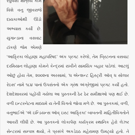
રઘુવંશી ક્ષત્રિય કોમ
વિશે વનુ જીવરાજે
દાયકાઓથી ઊંડો
અભ્યાસ કર્યો છે.
યુગાન્ડાના વસવાટ
ટાંકણે જેમ એમણે
‘આફ્રિકા લોહાણા મહાપરિષદ’ અંક પ્રગટ કરેલો, તેમ બ્રિટનના વસવાટ
દરમિયાન લોહાણા કોમને કેન્દ્રમાં રાખીને સામયિક બહાર પાડેલાં. આટલું
ઓછું હોય તેમ, ૨૦૦૨ના અરસામાં, ‘ધ એન્શન્ટ હિસ્ટ્રી ઑવ્ ‌ધ સોલાર
રેઇસ’ નામે ૧૮૪ પાનાં ઉપરાંતનો એક ગ્રંથ અંગ્રેજીમાં પ્રગટ કર્યો હતો.
દેશદેશાવરમાં પહોંચી ગયેલા આ પુસ્તકની ઠેર ઠેર સમીક્ષાઓ પણ થઈ છે.
વળી ઇન્ટરનેટના માધ્યમે ય તેની વિગતો જોવા મળે છે. આ પુસ્તકમાં, વળી,
વનુભાઈએ ‘ઍ ઇન્ડિયન્સ ઑવ્‌ ઇસ્ટ આફ્રિકા’ બાબતની માહિતીવિગતોને
આવરી લીધી છે. આ પુસ્તકનો લોકાર્પણ કાર્યક્રમ સ્થાનિક હેરો લેઝર
સેન્ટરમાં સમ્પન્ન થયો, તે પ્રસંગે અકડેઠઠ મહેરામણ ઉમટ્યો હતો. તે