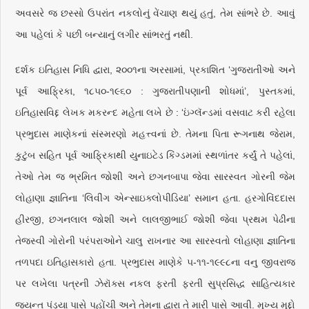
અવસરે જ છસ્સો ઉપરાંત નકલોનું વેંચાણ થયું હતું, તેમ સાંભરે છે. આવું
આ પહેલાં કે પછી બન્યાનું લગીર સાંભરતું નથી.
દર્શક ઇતિહાસ નિધિ દ્વારા, ૨૦૦૧ના અરસામાં, પ્રકાશિત ‘ગુજરાતીઓ અને
પૂર્વ આફ્રિકા, ૧૮૫૦-૧૯૬૦ : ગુજરાતીપણાની શોધમાં’, પુસ્તકમાં,
ઇતિહાસવિદ્દ લેખક મકરન્દ મહેતા લખે છે : ‘ઇંગ્લૅન્ડમાં વસવાટ કરી રહેલા
પ્રભુદાસ માણેકનાં સંસ્મરણો મહત્ત્વનાં છે. તેમના પિતા રૂગનાથ જેરામ,
કુટુંબ સહિત પૂર્વ આફ્રિકાથી યુનાઇટેડ કિંગ્ડમમાં સ્થળાંતર કર્યું તે પહેલાં,
તેઓ તેમ જ ભ્રમિત જોશી અને છગનબાપા જેવા સારસ્વત ગોરની જેમ
લોહાણા જ્ઞાતિના ‘લિવીંગ એન્સાઇક્લોપીડિયા’ સમાન હતા. હરગોવિંદદાસ
હીરજી, છગનલાલ જોશી અને લાલજીભાઈ જોશી જેવા પ્રથમ પેઢીના
તેજસ્વી ગોરોની પરંપરાઓને ચાલુ રાખનાર આ સારસ્વતો લોહાણા જ્ઞાતિના
તળપદા ઇતિહાસકારો હતા. પ્રભુદાસ માણેકે ૫-૧૧-૧૯૯૮ના વનુ જીવરાજ
પર લખેલા પત્રની ઝેરૉક્સ નકલ ફરતી ફરતી સુપ્રસિદ્ધ સાહિત્યકાર
જયન્ત પંડ્યા પાસે પહોંચી અને તેમના દ્વારા તે મારી પાસે આવી. મુખ્ય મુદ્દો