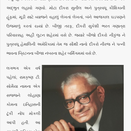
અદ્‌ભુત લહાવો ગણવો. મોટા દીકરા સુનીલ અને પુત્રવધૂ કૌશિકાની
હૂંફમાં, મૂડી સાટે વ્યાજને વહાલું લેખતાં લેખતાં, બંને આજકાલ ઘડપણને
ઉજમાળું કરતાં રહ્યાં છે. બીજી તરફ, દીકરી સુકેશી ભરત ગણાત્રા
પરિવારસહ અહીં લુટન શહેરમાં વસે છે. જ્યારે બીજો દીકરો નીકુંજ ને
પુત્રવધૂ હેમાલિની અમેરિકામાં તેમ જ સૌથી નાનો દીકરો નીરજ ને પત્ની
ભાવના બ્રિટનના બીજા નંબરના શહેર બર્મિંગમમાં વસે છે.
લગભગ એક વર્ષ
પહેલાં, રામકૃષ્ણ ટી.
સોમૈયા નામના એક
સજ્જને લોહાણા
કોમના ઇતિહાસની
ટૂંકી નોંધ મોકલી
આપી હતી. આ