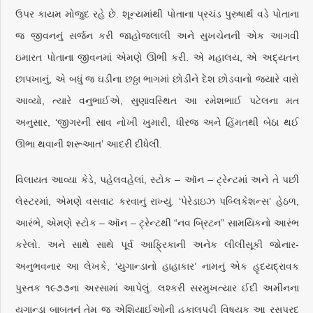
ઉપર કાયમ મોજુદ રહે છે. શૂન્યમાંથી પોતાના પ્રચંડ પુરુષાર્થ વડે પોતાના
જ જીવનનું સર્જન કરી જાહોજલાલી અને સુખચેનની એક આગવી
ઇમારત પોતાના જીવનમાં એમણે ઊભી કરી. એ મહાલય, એ અદ્યતન
છાપખાનું, એ બધું જ ઘડીના છઠ્ઠા ભાગમાં છોડીને દેશ છોડવાનો જ્યારે વારો
આવ્યો, ત્યારે વનુભાઈએ, સુણાવસ્થિત આ રમેશભાઈ પટેલના મત
અનુસાર, ‘જીગરની સાવ નોખી ખુમારી, ધીરજ અને હિંમતથી બેઠા થઈ
ઊભા થવાની શરૂઆત’ આદરી દીધેલી.
વિલાયત આવ્યા કેડે, પહેલવહેલાં, સ્ટોક – ઑન – ટ્રેન્ટમાં અને તે પછી
લેસ્ટરમાં, એમણે વસવાટ કરવાનું રાખ્યું. ‘પેરેડાઇઝ પબ્લિકેશન્સ’ હેઠળ,
આરંભે, એમણે સ્ટોક – ઑન – ટ્રેન્ટથી “નવ બ્રિટન” સામયિકનો આરંભ
કરેલો. અને સાથે સાથે પૂર્વ આફ્રિકાની અનેક લીલીસૂકી જોનાર-
અનુભવનાર આ લેખકે, ‘યુગાન્ડાનો હાહાકાર’ નામનું એક હૃદયદ્રાવક
પુસ્તક ૧૯૭૭ના અરસામાં આપેલું. લશ્કરી સરમુખત્યાર ઈદી અમીનના
યુગાન્ડા બાબતનું તેમ જ એશિયાઈઓની હકાલપટ્ટી વિષયક આ રસપ્રદ