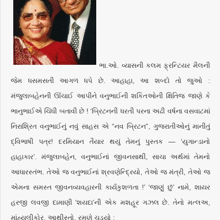
ભા.ઓ. વ્યાસની કલમ ફ્રન્ટિયર મૈલની
જેમ ધસમસતી આગળ ધપે છે. આહાહા, આ શબ્દો તો જુઓ :
મંજુલાબહેનની ઊંચાઈ આપીને વનુભાઈની શકિતઓની ક્ષિતિજ જાણે કે
ભાનુભાઈએ ચિંધી બતાવી છે ! ‘બ્રિટનની ધરતી પરના અઢી વર્ષના વસવાટમાં
નિરાશ્રિત વનુભાઈનું નવું સાહસ એ “નવ બ્રિટન”, ગુજરાતીઓનું માનીતું
દ્વિભાષી પત્ર! દરમિયાન તૈયાર થયું તેમનું પુસ્તક — ‘યુગાન્ડાનો
હાહાકાર’. મંજુલાબહેન, વનુભાઈનાં જીવનસાથી, સાચા અર્થમાં તેમનો
આધારસ્તંભ. તેઓ જ વનુભાઈનાં શ્રવણેન્દ્રિયો, તેઓ જ મંત્રી, તેઓ જ
એમના સમસ્ત જીવનવ્યવહારની કાર્યકુશળતા !’ ‘જાણું છું’ નામે, શાયર
હરજી લવજી દામાણી ‘શયદા’ની એક મશહૂર ગઝલ છે. તેનો મત્લઅ,
માંહ્યલીકોર, આથીસ્તો, રમણે ચડ્યો :