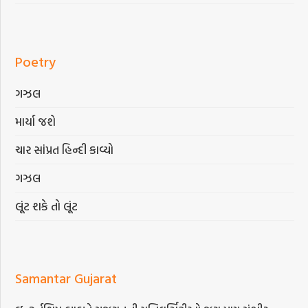
Poetry
ગઝલ
માર્યા જશે
ચાર સાંપ્રત હિન્દી કાવ્યો
ગઝલ
લૂંટ શકે તો લૂંટ
Samantar Gujarat