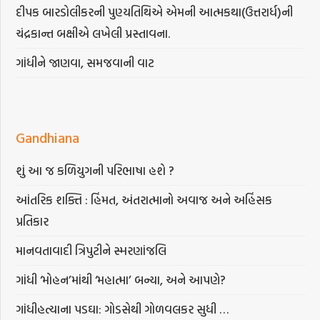
દીપક બારડોલીકરની પુણ્યતિથિએ એમની આત્મકથા(ઉત્તરાર્ધ)ની
ચંદ્રકાન્ત બક્ષીએ લખેલી પ્રસ્તાવના.
ગાંધીને જાણવા, સમજવાની વાટ
Gandhiana
શું આ જ કળિયુગની પરિભાષા હશે ?
આંતરિક શક્તિ : હિંમત, અંતરાત્માનો અવાજ અને અહિંસક
પ્રતિકાર
માનવતાવાદી ત્રિપુટીને સ્મરણાંજલિ
ગાંધી ‘મોહન’માંથી ‘મહાત્મા’ બન્યા, અને આપણે?
ગાંધીહત્યાના પડઘા: ગોડસેથી ગોળવલકર સુધી …