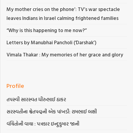
My mother cries on the phone’: TV’s war spectacle
leaves Indians in Israel calming frightened families
“Why is this happening to me now?”
Letters by Manubhai Pancholi (‘Darshak’)
Vimala Thakar : My memories of her grace and glory
Profile
તપસ્વી સારસ્વત ધીરુભાઈ ઠાકર
સરસ્વતીના શ્વેતપદ્મની એક પાંખડી: રામભાઈ બક્ષી
વંચિતોની વાચા : પત્રકાર ઇન્દુકુમાર જાની