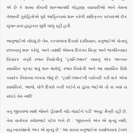
એ છે કે ૨૦મા સૈકાની શરૂઆતથી લોહાણા વ્યાપારીઓ અને તેમના
તેજસ્વી પુરોહિતોએ પૂર્વ આફ્રિકામાં શરૂ કરેલી સાંસ્કૃિતક પરંપરાઓ છેક
યુગાન્ડાના હાહાકાર સુધી ચાલુ રહી હતી.
ભાનુભાઈએ નોંધ્યું છે તેમ, કમ્પાલાના દિવસો દરમિયાન, વનુભાઈએ પોતાનું
છાપખાનું શરૂ કરેલું. અને ત્યાંથી એમના દિવંગત મિત્ર અને જગવિખ્યાત
વિચારક તંત્રી રજત નિયોગીનું “ટ્રાન્ઝિશન” નામનું એક જબ્બરુ
સામયિક પ્રગટ થવું શરૂ થયેલું. રજત નિયોગી અને આ સામયિક વિશે
ક્યારેક નિરાંતવા લખવા જેવું છે. “ટ્રાન્ઝિશન”ની બરોબરી કરી શકે એવાં
સામયિકો, આજે, ધોળે દિવસે બત્તી લઈને ય ઢૂંઢવા જઈએ તો ય ક્યાં ય
સાંપડે તેમ નથી!
વનુ જીવરાજ સાથે જેમને ‘હૈયાની ગાંઠે ગંઠાઈને પડી’ અતૂટ મૈત્રી રહી છે,
તેવા વાર્તાકાર રમેશભાઈ પટેલ લખે છે : ‘જીવનનો અંત એ મૃત્યુ નથી,
મહત્ત્વાકાંક્ષાનો અંત એ મૃત્યુ છે.’ આ વાક્ય વનુભાઈના કાર્યાલયના ટેબલ