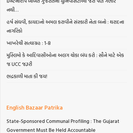
ઇન્ટર્નશિપ બાબતે ગુજરાતની યુનિવર્સિટીઓ જરા પણ ગંભીર
નથી…
હર્ષ સંઘવી, કાયદાનો અમલ કરાવીને સંસ્કારી નેતા બનો : થરાદના
નાગરિકો
ખાખરેચી સત્યાગ્રહ : 1-8
મુસ્લિમો કે આદિવાસીઓના અલગ ચોકા બંધ કરો : સૌને માટે એક
જ UCC જરૂરી
ભદ્રકાળી માતા કી જય!
English Bazaar Patrika
State-Sponsored Communal Profiling : The Gujarat
Government Must Be Held Accountable