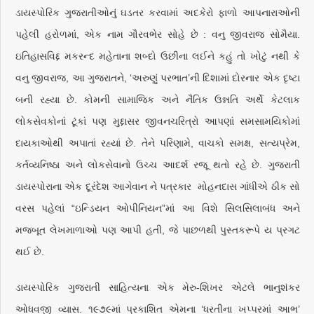
ડાયસ્પોરિક ગુજરાતીઓનું ઘડતર કરવામાં અદકેરો ફાળો આપનારાઓની
પહેલી હરોળમાં, એક નામ ગૌરવભેર સોહે છે : વનુ જીવરાજ સોમૈયા.
ઇતિહાસવિદ્દ મકરન્દ મહેતાના શબ્દો ઉછીના લઈને કહું તો ખોટું નથી કે
વનુ જીવરાજ, આ ગુજરાતને, ‘અરુણું પરભાત’ની દિશામાં દોરનાર એક દૃષ્ટા
બની રહ્યા છે. કોમની સામાજિક અને નૈતિક ઉન્નતિ અર્થે કેટલાક
લોકસેવકોનાં ટૂંકાં પણ મુદ્દાસર જીવનચરિત્રો આપણાં સમસામયિકોમાં
દાયકાઓથી અપાતાં રહ્યાં છે. તેને પરિણામે, વાચકો સમક્ષ, સત્યપ્રેમ,
કર્તવ્યનિષ્ઠા અને લોકસેવાનો ઉચ્ચ આદર્શ રજૂ થતો રહે છે. ગુજરાતી
ડાયસ્પોરાના એક દૂરંદેશ આગેવાન ને પત્રકાર મોહનદાસ ગાંધીએ ઠીક સો
વરસ પહેલાં “ઇન્ડિયન ઓપીનિયન”માં આ વિશે સિલસિલાબંધ અને
મજબૂત લેખમાળાઓ પણ આપી હતી, જે પાછળથી પુસ્તકરૂપે ય પ્રગટ
થઈ છે.
ડાયસ્પોરિક ગુજરાતી સાહિત્યના એક મેરુ-શિખર એટલે ભાનુશંકર
ઓધવજી વ્યાસ. ૧૯૭૯માં પ્રકાશિત એમના ‘ધરતીના ખપ્પરમાં આભ’