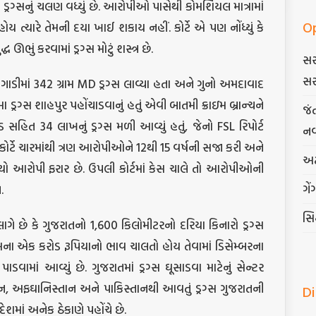
ાં ડ્રગ્સનું ચલણ વધ્યું છે. આરોપીઓ પાસેથી કોમર્શિયલ માત્રામાં
O
ું હોય ત્યારે તેમની દયા ખાઈ શકાય નહીં. કોર્ટે એ પણ નોંધ્યું કે
દ્ધ ઊભું કરવામાં ડ્રગ્સ મોટું શસ્ત્ર છે.
સર
સર
ગાડીમાં 342 ગ્રામ MD ડ્રગ્સ લાવ્યા હતા અને ગુનો અમદાવાદ
 ડ્રગ્સ શાહપુર પહોંચાડવાનું હતું એવી બાતમી ક્રાઇમ બ્રાન્ચને
જં
 સહિત 34 લાખનું ડ્રગ્સ મળી આવ્યું હતું, જેનો FSL રિપોર્ટ
નવ
ર્ટે ચારમાંથી ત્રણ આરોપીઓને 12થી 15 વર્ષની સજા કરી અને
અટ
થો આરોપી ફરાર છે. ઉપલી કોર્ટમાં કેસ ચાલે તો આરોપીઓની
ગેં
.
સિદ
છે કે ગુજરાતનો 1,600 કિલોમીટરનો દરિયા કિનારો ડ્રગ્સ
્સના એક કરોડ રૂપિયાનો ભાવ ચાલતો હોય તેવામાં ડિસેમ્બરના
ાડવામાં આવ્યું છે. ગુજરાતમાં ડ્રગ્સ ઘૂસાડવા માટેનું સેન્ટર
ઈરાન, અફઘાનિસ્તાન અને પાકિસ્તાનથી આવતું ડ્રગ્સ ગુજરાતની
D
ેશમાં અનેક ઠેકાણે પહોંચે છે.