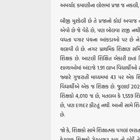
અમર્યાદ કમાણીના લોભમાં પ્રજા જ નકલી, ભ
બીજી મુશ્કેલી છે તે પ્રજાનો કોઈ અવાજ
એવો છે જે વેઠે છે, પણ બોલવા રાજી નથ
વધતા પગાર પંચના આંકડાઓ પર છે ને 
ચલાવી લે છે. નગર પ્રાથમિક શિક્ષણ સમ
શિક્ષક છે. આટલી શિક્ષિત બેકારી છતાં 
શાળાઓમાં અંદાજે 1.91 લાખ વિદ્યાર્થીઓ સ
જ્યારે ગુજરાતી માધ્યમમાં 43 પર એક શિક્
વિદ્યાર્થીએ એક જ શિક્ષક છે. જુલાઈ 202
શિક્ષકો 4,010 જ છે, મતલબ કે 1,559 શિ
છે, પણ દળદર ફીટતું નથી. આની સામે શિક્ષક
છે.
જો કે, શિક્ષકો સામે શિક્ષાત્મક પગલાં ભરાત
કેટલાક શિક્ષકો ગેરહાજર રહ્યા તો બોર્ડે