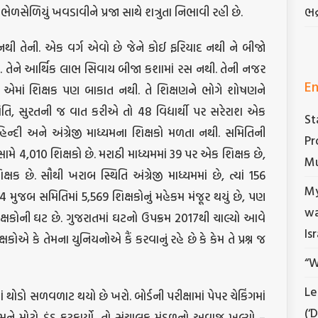
ેળસેળિયું ખવડાવીને પ્રજા સાથે શત્રુતા નિભાવી રહી છે.
ભદ
 નથી તેની. એક વર્ગ એવો છે જેને કોઈ ફરિયાદ નથી ને બીજો
ી. તેને આર્થિક લાભ સિવાય બીજા કશામાં રસ નથી. તેની નજર
En
એમાં શિક્ષક પણ બાકાત નથી. તે શિક્ષણને ભોગે શોષણને
િતિ, સુરતની જ વાત કરીએ તો 48 વિદ્યાર્થી પર સરેરાશ એક
St
હિન્દી અને અંગ્રેજી માધ્યમના શિક્ષકો મળતા નથી. સમિતિની
Pr
ામે 4,010 શિક્ષકો છે. મરાઠી માધ્યમમાં 39 પર એક શિક્ષક છે,
Mu
ષક છે. સૌથી ખરાબ સ્થિતિ અંગ્રેજી માધ્યમમાં છે, ત્યાં 156
My
4 મુજબ સમિતિમાં 5,569 શિક્ષકોનું મહેકમ મંજૂર થયું છે, પણ
wa
ક્ષકોની ઘટ છે. ગુજરાતમાં ઘટનો ઉપક્રમ 2017થી ચાલ્યો આવે
Is
ોએ કે તેમના યુનિયનોએ કૈં કરવાનું રહે છે કે કેમ તે પ્રશ્ન જ
“W
Le
ાં થોડો સળવળાટ થયો છે ખરો. બોર્ડની પરીક્ષામાં પેપર ચેકિંગમાં
(‘
 તેમને મોટો દંડ ફટકાર્યો, તો સંચાલક મંડળનો અવાજ ખૂલ્યો –