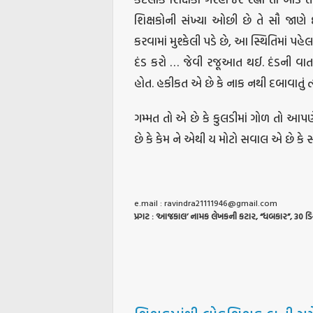
શિક્ષકોની સંખ્યા ઓછી છે તે સૌ જાણે છ
કરવામાં મુશ્કેલી પડે છે, આ સ્થિતિમાં પહ
દંડ કરો … જેવી રજૂઆત થઈ. દંડની વ
હોત. હકીકત એ છે કે નાક નથી દબાવાતું ત્યા
ગમ્મત તો એ છે કે કુલડીમાં ગોળ તો આપણ
છે કે કેમ ને એથી ય મોટો સવાલ એ છે કે 
e.mail :
ravindra21111946@gmail.com
પ્રગટ
: ‘
આજકાલ
’
નામક
લેખકની
કટાર
, “
ધબકાર
”, 30
ડિ