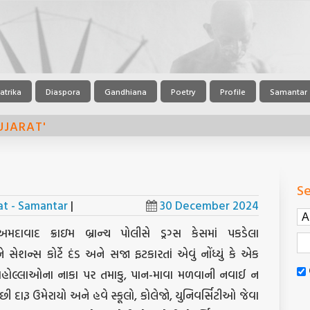
atrika
Diaspora
Gandhiana
Poetry
Profile
Samantar
UJARAT'
…
Se
at - Samantar
|
30 December 2024
મદાવાદ ક્રાઇમ બ્રાન્ચ પોલીસે ડ્રગ્સ કેસમાં પકડેલા
ેશન્સ કોર્ટે દંડ અને સજા ફટકારતાં એવું નોંધ્યું કે એક
મહોલ્લાઓના નાકા પર તમાકુ, પાન-માવા મળવાની નવાઈ ન
પછી દારૂ ઉમેરાયો અને હવે સ્કૂલો, કોલેજો, યુનિવર્સિટીઓ જેવા