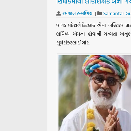
શિક્ષકમાંથી લોકશિક્ષક બની ગય
રમજાન હસણિયા
|
Samantar Gu
વાગડ પ્રદેશને કેટલાંક એવા અસ્તિત્વ પ્રા
ભવિષ્ય એમના હોવાની ધન્યતા અન
સૂર્યશંકરભાઈ ગોર.