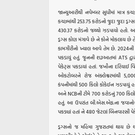
જાન્યુઆરીથી નવેમ્બર સુધીમાં માત્ર કચ્છ 
કચ્છમાંથી 253.75 કરોડનો જુદા જુદા ડ્રગ્
430.37 કરોડનો જથ્થો ઝડપાયો હતો. આટલ
ડ્રગ્સ કોણ મંગાવે છે ને કોને મોકલાય 
કામગીરીનો ખ્યાલ આવે તેમ છે. 2024ની 
પકડાયું હતું. જૂનની શરૂઆતમાં ATS દ્વ
પેકેટ્સ પકડાયાં હતાં. જખૌના દરિયાઈ વિ
ઓકટોબરને રોજ અંક્લેશ્વરમાંથી 5,000 
કંપનીમાંથી 500 કિલો કોકેઈન ઝડપાયું હત
અને NCBની ટીમે 700 કરોડનું 700 કિલો ડ્ર
હતું. આ ઉપરાંત બી.એસ.એફ.ના જવાનોએ વ
પકડ્યાં હતાં ને 480 જેટલાં બિનવારસી પે
ડ્રગ્સનો જ મહિમા ગુજરાતમાં થાય છે 