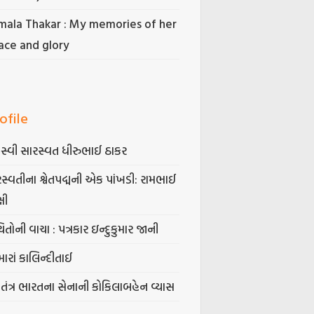
mala Thakar : My memories of her
ace and glory
ofile
સ્વી સારસ્વત ધીરુભાઈ ઠાકર
સ્વતીના શ્વેતપદ્મની એક પાંખડી: રામભાઈ
્ષી
િતોની વાચા : પત્રકાર ઇન્દુકુમાર જાની
ારાં કાલિન્દીતાઈ
વતંત્ર ભારતના સેનાની કોકિલાબહેન વ્યાસ