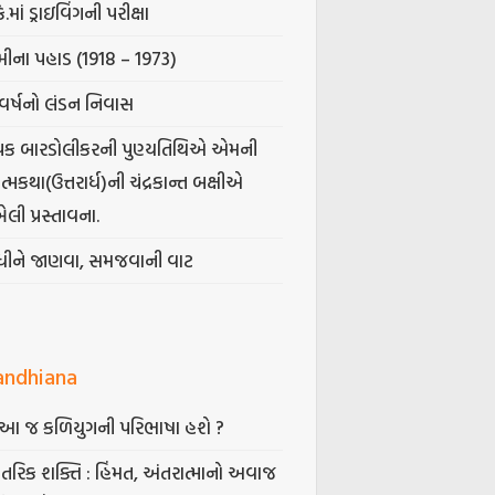
કે.માં ડ્રાઇવિંગની પરીક્ષા
ીના પહાડ (1918 – 1973)
વર્ષનો લંડન નિવાસ
પક બારડોલીકરની પુણ્યતિથિએ એમની
મકથા(ઉત્તરાર્ધ)ની ચંદ્રકાન્ત બક્ષીએ
ેલી પ્રસ્તાવના.
ંધીને જાણવા, સમજવાની વાટ
andhiana
ં આ જ કળિયુગની પરિભાષા હશે ?
તરિક શક્તિ : હિંમત, અંતરાત્માનો અવાજ