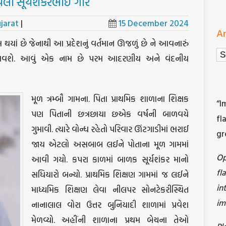
ેલા સૂર્યશંકરભાઈ ગોર
jarat
|
15 December 2024
Ar
પ્ત થયાં છે જેનાથી આ પ્રદેશનું વર્તમાન ઊજળું છે ને આવનારું
Ar
ુભવશે. આવું એક નામ છે પરમ આદરણીય અને વંદનીય
મૂળ ત્રમ્બૌ ગામના. પિતા પ્રાથમિક શાળાના શિક્ષક
“I
પણ પિતાની છત્રછાયા છએક વર્ષની બાળવયે
fl
ગુમાવી. ત્યારે વોન્ધ રહેતો પરિવાર ઊંટગાડીમાં ભરાઈ
gr
જાય એટલો અસબાબ લઈને પોતાના મૂળ ગામમાં
O
આવી ગયો. કપરા કાળમાં બાળક સૂર્યશંકર માનો
fl
સધિયારો બન્યો. પ્રાથમિક શિક્ષણ ગામમાં જ લઈને
in
માધ્યમિક શિક્ષણ લેવા નીલપર સોનટેકરીસ્થિત
im
નાનાલાલ વોરા ઉત્તર બુનિયાદી શાળામાં પ્રવેશ
મેળવ્યો. અહીંની શાળાના પ્રથમ બેચના તેઓ