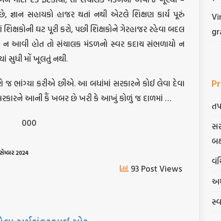
ે, જ્ઞાન સહાયકો હાજર થતાં નથી એટલે શિક્ષણ કાર્ય પૂરું
Vi
ેલાં શિક્ષકોની ઘટ પૂરી કરો, પછી શિક્ષકોને ગેરહાજર રહેવા બદલ
gr
ાત ન આવી હોત તો સંચાલક મંડળનો સ્વર કદાચ સંભળાયો ન
ં સુધી મોં ખૂલતું નથી.
Pr
ે જ ભાંગ્યા કરીએ છીએ. આ બધાંમાં સરકારને કોઈ લેવા દેવા
સરકારને આની કૈં ખબર છે ખરી કે આખું કોળું જ દાળમાં …
તપ
000
સર
બક
સેમ્બર
2024
વંચ
93 Post Views
અમ
સ્