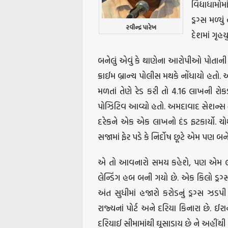
વિદ્યાધામોમ
ડ્રગ્સ મળ્ય
રવીન્દ્ર પારેખ
દેશમાં ગૃહયુ
બનેલું એવું કે થાણેના આરોપીઓ પોતાની 
ક્રાઈમ બ્રાન્ચ પોલીસ મથકે નોંધાયો હતો. આ
મળતાં તેણે રેડ કરી તો 4.16 લાખની રોકડ
પોઝિટિવ આવ્યો હતો. અમદાવાદ સેશન્સ કો
દરેકને એક એક લાખનો દંડ ફટકાર્યો. ચો
સજામાં ફેર પડે કે નિર્દોષ છૂટે એમ પણ બને
એ તો આવનારો સમય કહેશે, પણ એમ લાગે 
લેન્ડિંગ હબ બની ગયો છે. એક કિલો ડ્રગ
અંત સુધીમાં હજારો કરોડનું ડ્રગ્સ ઝડપી પ
રાજ્યનાં પોર્ટ અને દરિયા કિનારા છે. 
દરિયાઈ સીમામાંથી ઘૂસાડાય છે ને અહીંથી દ