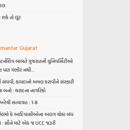
ઝલ
ટ શકે તો લૂંટ
mantar Gujarat
્ટર્નશિપ બાબતે ગુજરાતની યુનિવર્સિટીઓ
ા પણ ગંભીર નથી…
્ષ સંઘવી, કાયદાનો અમલ કરાવીને સંસ્કારી
તા બનો : થરાદના નાગરિકો
ખરેચી સત્યાગ્રહ : 1-8
સ્લિમો કે આદિવાસીઓના અલગ ચોકા બંધ
ો : સૌને માટે એક જ UCC જરૂરી