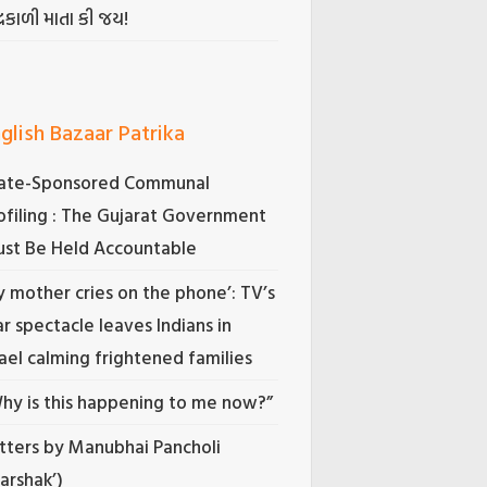
્રકાળી માતા કી જય!
glish Bazaar Patrika
ate-Sponsored Communal
ofiling : The Gujarat Government
st Be Held Accountable
 mother cries on the phone’: TV’s
r spectacle leaves Indians in
rael calming frightened families
hy is this happening to me now?”
tters by Manubhai Pancholi
Darshak’)