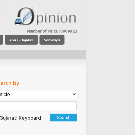
Number of visits:
10069922
Ami Ek Jajabar
Sankaliyu
arch by
Gujarati Keyboard