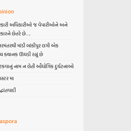
pinion
કારી અધિકારીઓ જ વેપારીઓને અને
કારને છેતરે છે….
તરમંતરથી માંડી બાંકીપુર લગી એક
્ય કથાનક ઊઘડી રહ્યું છે
કવાનું નામ ન લેતી ઔદ્યોગિક દુર્ઘટનાઓ
ગસ્ટર મા
્ધાંતવાદી
iaspora