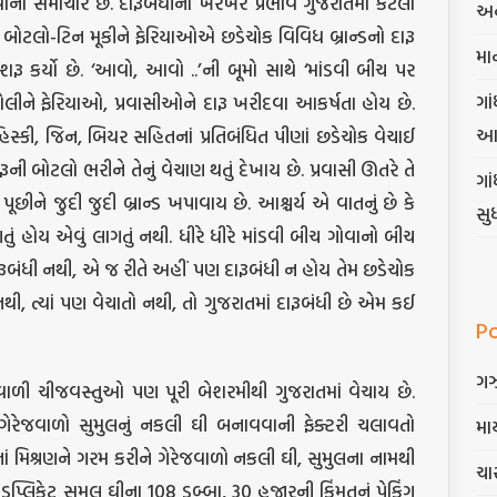
વાના સમાચાર છે. દારૂબંધીનો ખરેખર પ્રભાવ ગુજરાતમાં કેટલો
અન
ર બોટલો-ટિન મૂકીને ફેરિયાઓએ છડેચોક વિવિધ બ્રાન્ડનો દારૂ
મા
રૂ કર્યો છે. ‘આવો, આવો ..’ની બૂમો સાથે ‘માંડવી બીચ પર
ગાં
ું બોલીને ફેરિયાઓ, પ્રવાસીઓને દારૂ ખરીદવા આકર્ષતા હોય છે.
આ
િસ્કી, જિન, બિયર સહિતનાં પ્રતિબંધિત પીણાં છડેચોક વેચાઈ
રૂની બોટલો ભરીને તેનું વેચાણ થતું દેખાય છે. પ્રવાસી ઊતરે તે
ગા
 પૂછીને જુદી જુદી બ્રાન્ડ ખપાવાય છે. આશ્ચર્ય એ વાતનું છે કે
સુ
તું હોય એવું લાગતું નથી. ધીરે ધીરે માંડવી બીચ ગોવાનો બીચ
ાં દારૂબંધી નથી, એ જ રીતે અહીં પણ દારૂબંધી ન હોય તેમ છડેચોક
 નથી, ત્યાં પણ વેચાતો નથી, તો ગુજરાતમાં દારૂબંધી છે એમ કઈ
P
ગ
ાળી ચીજવસ્તુઓ પણ પૂરી બેશરમીથી ગુજરાતમાં વેચાય છે.
ેરેજવાળો સુમુલનું નકલી ઘી બનાવવાની ફેક્ટરી ચલાવતો
માર
 મિશ્રણને ગરમ કરીને ગેરેજવાળો નકલી ઘી, સુમુલના નામથી
ચાર
ુપ્લિકેટ સુમુલ ઘીના 108 ડબ્બા, 30 હજારની કિંમતનું પેકિંગ