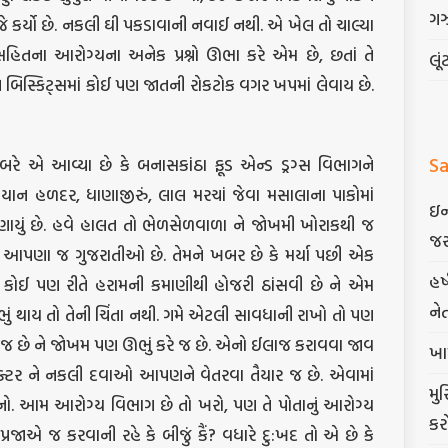
ગ
જે કર્યો છે. નકલી ઘી પકડાવાની નવાઈ નથી. એ ખેલ તો ચાલ્યા
િતના આરોગ્યના અનેક પ્રશ્નો ઊભા કરે એમ છે, છતાં તે
લૂં
 બિસ્કિટ્સમાં કોઈ પણ જાતની રોકટોક વગર ખપમાં લેવાય છે.
Sa
રે એ આવ્યા છે કે બનાસકાંઠા ફૂડ એન્ડ ડ્રગ્સ વિભાગને
યાન હળદર, ધાણાજીરું, લાલ મરચાં જેવા મસાલાના પાકોમાં
ઇન
 જણાયું છે. હવે હાલત તો ભેળસેળવાળા ને જોખમી ખોરાકથી જ
જર
 આપણા જ ગુજરાતીઓ છે. તેમને ખબર છે કે મર્યા પછી એક
હર
ે કોઈ પણ રીતે હરામની કમાણીથી હોજરી ઠાંસવી છે ને એમ
ને
 થાય તો તેની ચિંતા નથી. ગમે એટલી સાવધાની રાખો તો પણ
ઘૂસે જ છે ને જોખમ પણ ઊભું કરે જ છે. એનો ઈલાજ કરાવવા જાવ
ખા
્ટર ને નકલી દવાઓ આપણને વેતરવા તૈયાર જ છે. એવામાં
મુ
ાનો. આમ આરોગ્ય વિભાગ છે તો ખરો, પણ તે પોતાનું આરોગ્ય
કર
તા પ્રજાએ જ કરવાની રહે કે બીજું કૈં? વધારે દુ:ખદ તો એ છે કે