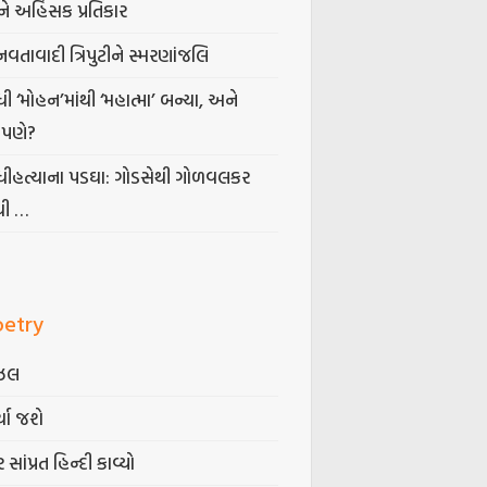
ે અહિંસક પ્રતિકાર
નવતાવાદી ત્રિપુટીને સ્મરણાંજલિ
ધી ‘મોહન’માંથી ‘મહાત્મા’ બન્યા, અને
પણે?
ંધીહત્યાના પડઘા: ગોડસેથી ગોળવલકર
ધી …
oetry
ઝલ
્યા જશે
 સાંપ્રત હિન્દી કાવ્યો