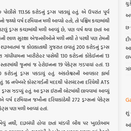
યુ.
પોલીસે 113.56 કરોડનું ડ્રગ્સ પકડ્યું હતું. એ ઉપરાંત પૂર્વ
અમ
સનો જથ્થો વર્ષ દરમિયાન મળી આવ્યો હતો, તો પશ્ચિમ કચ્છમાંથી
છ 
ું ડ્રગ્સ કચ્છમાંથી મળી આવ્યું છે, પણ વર્ષ થવા છતાં આ
છે તેની ભાળ સુરક્ષા એજન્સીઓને મળી નથી તે પરથી પણ તેમની
દી
શરૂઆતમાં જ કોલકાતાથી ગુજરાત લવાતું 200 કરોડનું ડ્રગ્સ
આત્
ારા ગાંધીધામના ખારીરોહર પાસેથી 130 કરોડનાં કોકેઈનનાં 13
લખ
સ્તારમાંથી જૂનમાં જ હેરોઇનના 19 પેકેટ્સ ઝડપાયાં હતાં. 13
ગા
કરોડનું ડ્રગ્સ પકડાયું હતું. અંકલેશ્વરની આવકાર ફાર્મા
ું. 16 નવેમ્બરે કોસ્ટગાર્ડની મદદથી પોરબંદરના દરિયેથી ATS
ગ્સ ઝડપ્યું હતું. આ ડ્રગ્સ ઈરાની બોટમાંથી લાવવામાં આવ્યું
G
ર્ષ દરમિયાન જખૌના દરિયાકાંઠેથી 272 ડ્રગ્સનાં પેકેટ્સ
કેટ્સ પણ મળી આવ્યાં હતાં.
શુ
એવું નથી, દારૂબંધી હોવા છતાં માંડવી બીચ પર ખુલ્લેઆમ
આં