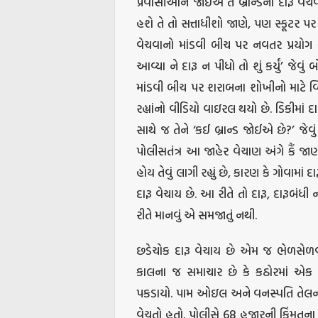
પ્રવાસીઓને જોઈએ તે બ્રાન્ડનો દારૂ વેચ
હશે તે તો સત્તાધીશો જાણે, પણ સ્કૂટર પ
વેચવાનો માંડવી બીચ પર નવતર પ્રયોગ શ
આવ્યા ને દારૂ ન પીધો તો શું કર્યું’ જેવ
માંડવી બીચ પર શરાબના શોખીનો માટે વ્હ
રહ્યાંનો વીડિયો વાઇરલ થયો છે. ડિકીમાં દા
સાથે જ તેને ‘કઈ બ્રાન્ડ જોઈએ છે?’ જેવું
પોલીસતંત્ર આ જાહેર વેચાણ અંગે કૈં જાણ
હોય તેવું લાગી રહ્યું છે, કારણ કે ગોવામ
દારૂ વેચાય છે. આ રીતે તો દારૂ, દારૂબંધી
રીતે માનવું એ સમજાતું નથી.
છડેચોક દારૂ વેચાય છે એમ જ ભેળસેળવ
કાલના જ સમાચાર છે કે કઠોરમાં એક ગ
પકડાયો. પામ ઓઇલ અને વનસ્પતિ તેલનાં
વેચતો હતો. પોલીસે 68 હજારની કિંમતના ડ