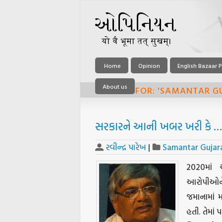
Home
Opinion
English Bazaar P
About us
ARCHIVE FOR: 'SAMANTAR G
સરકારને આની ખબર ખરી કે 
રવીન્દ્ર પારેખ
|
Samantar Gujar
2020માં અ
આરોપીઓને સ
જમાનામાં 
હતી. તેમાં 