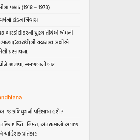
ીના પહાડ (1918 – 1973)
વર્ષનો લંડન નિવાસ
પક બારડોલીકરની પુણ્યતિથિએ એમની
મકથા(ઉત્તરાર્ધ)ની ચંદ્રકાન્ત બક્ષીએ
ેલી પ્રસ્તાવના.
ંધીને જાણવા, સમજવાની વાટ
andhiana
ં આ જ કળિયુગની પરિભાષા હશે ?
તરિક શક્તિ : હિંમત, અંતરાત્માનો અવાજ
ે અહિંસક પ્રતિકાર