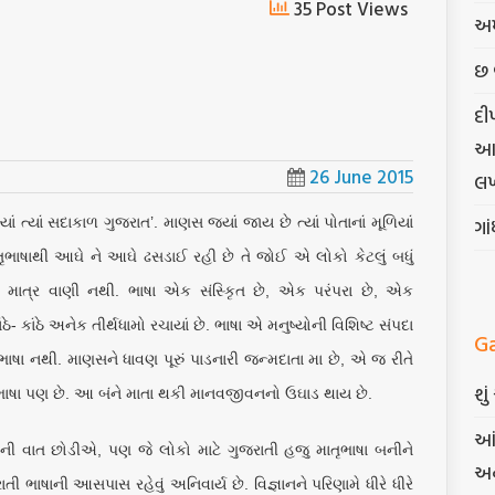
35 Post Views
અમ
છ 
દી
આત્
26 June 2015
લખ
યાં ત્યાં સદાકાળ ગુજરાત’. માણસ જ્યાં જાય છે ત્યાં પોતાનાં મૂળિયાં
ગા
ાતૃભાષાથી આઘે ને આઘે ઢસડાઈ રહી છે તે જોઈ એ લોકો કેટલું બધું
ષા માત્ર વાણી નથી. ભાષા એક સંસ્કૃિત છે, એક પરંપરા છે, એક
ઠે- કાંઠે અનેક તીર્થધામો રચાયાં છે. ભાષા એ મનુષ્યોની વિશિષ્ટ સંપદા
G
 ભાષા નથી. માણસને ધાવણ પૂરું પાડનારી જન્મદાતા મા છે, એ જ રીતે
શુ
તૃભાષા પણ છે. આ બંને માતા થકી માનવજીવનનો ઉઘાડ થાય છે.
આં
મની વાત છોડીએ, પણ જે લોકો માટે ગુજરાતી હજુ માતૃભાષા બનીને
અન
તી ભાષાની આસપાસ રહેવું અનિવાર્ય છે. વિજ્ઞાનને પરિણામે ધીરે ધીરે