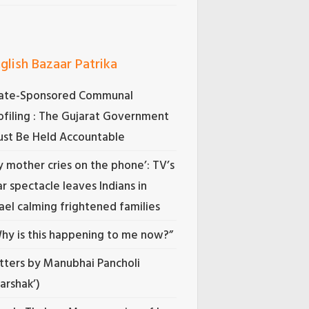
glish Bazaar Patrika
ate-Sponsored Communal
ofiling : The Gujarat Government
st Be Held Accountable
 mother cries on the phone’: TV’s
r spectacle leaves Indians in
rael calming frightened families
hy is this happening to me now?”
tters by Manubhai Pancholi
Darshak’)