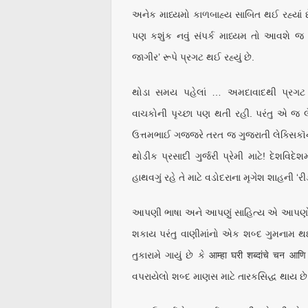
અનેક માધ્યમો કાળબાહ્ય સાબિત થઈ રહ્યાં છે. 
પણ કશુંક નવું સંપર્ક માધ્યમ તો આવશે જ
જાગીર’ રૂપે પ્રગટ થઈ રહ્યું છે.
થોડા સમય પહેલાં … અમદાવાદથી પ્રગટ થ
વાચકોની પૃચ્છા પણ થતી રહી. પરંતુ એ જ
ઉત્તમભાઈ ગજ્જરે તરત જ ગુજરાતી લેક્સિકૉ
થોડીક પ્રસાદી ગુર્જરી પ્રેમી માટે! દેશવિદેશ
હાથવગું રહે તે માટે વડોદરાના મૃગેશ શાહની 
આપણી ભાષા અને આપણું સાહિત્ય એ આપણો 
શકાય પરંતુ વાણીમાંનો એક શબ્દ ગુમનામ થઈ
તુકારામે ગાયું છે કે आम्हा घरी शब्दांचे चन 
વપરાયેલો શબ્દ માણસ માટે તારકસિદ્ધ થાય છે