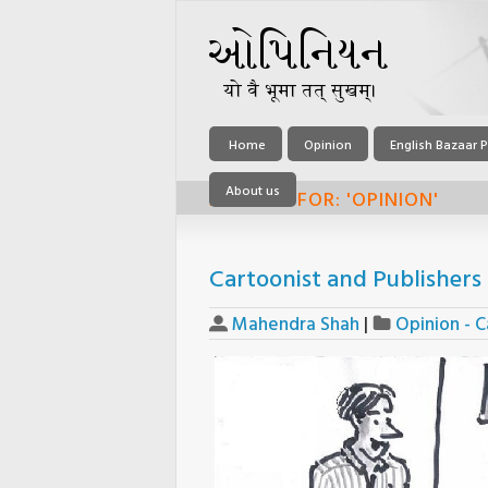
Home
Opinion
English Bazaar P
About us
ARCHIVE FOR: 'OPINION'
Cartoonist and Publishers
Mahendra Shah
|
Opinion - 