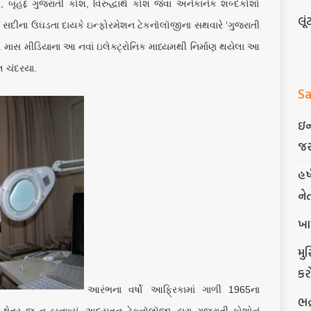
બૃહદ્દ ગુજરાતી કોશ, વિરુદ્ધાર્થ કોશ જેવા અનેકાનેક શબ્દકોશો
લૂં
સદીના ઉઘડતા દાયકે ઇન્ફોરમેશન ટેકનૉલૉજીના સથવારે ‘ગુજરાતી
. માસ મીડિયાના આ નવાં ઇલેક્ટ્રોનિક માધ્યમથી નિર્માણ થયેલા આ
ાલ ચંદરયા.
Sa
ઇન
જર
હર
ને
ખા
મુ
કર
આરંભના વર્ષો આફ્રિકામાં ગાળી 1965ના
ભદ
ષેત્ર જ ન બનાવ્યું, અદ્યતન ટેક્નૉલૉજી દ્વારા ગુજરાતી કોશોનું