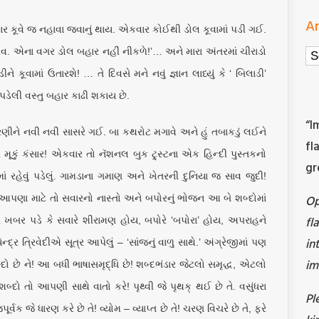
Ar
વાર કૂવે જ નહાવા જવાનું થાય. એકવાર કોઈથી ડોલ કૂવામાં પડી ગઈ.
Ar
વ. એના વગર ડોલ બહાર નહીં નીકળે!’… અને મારા અંતરમાં ચીરાડો
 કૂવામાં ઉતારશે! … તે દિવસે મને નવું જ્ઞાન લાધ્યું કે ‘ બિલાડી’
પડેલી વસ્તુ બહાર કાઢી શકાય છે.
“I
રણીને નવી નવી સાસરે ગઈ. બા કથરોટ મગાવે અને હું તબાકડું લઈને
fl
ી મૂકું કંસાર! એકવાર તો નૅશનલ બુક ટ્ર્સ્ટના એક હિન્દી પુસ્તકનો
gr
ં રહેવું પડેલું. ગામડાના ગમાણ અને ખેતરની દુનિયા જ સાવ જુદી!
O
પણા માટે તો સવારનો નાસ્તો અને બપોરનું ભોજન આ બે શબ્દોમાં
fl
રે ખબર પડે કે સવારે શીરામણ હોય, બપોરે ‘બપોરા’ હોય, અપરાહને
in
્દ્ર ત્રિવેદીએ સૂત્ર આપેલું – ‘સાંજનું વાળુ સાથે.’ અંગ્રેજીમાં પણ
im
બ્દો છે ને! આ બધી ભાષાસમૃદ્ધિ છે! શબ્દભંડાર જેટલો સમૃદ્ધ, એટલો
શબ્દો તો આપણી સાથે વાતો કરે! પૃથ્વી જે પૃથક્ થઈ છે તે. વસુંધરા
Pl
ૂર્વક જે ધારણ કરે છે તે! વ્યોમ – વ્યાપ્ત છે તે! ચરણ વિચરે છે તે, ફરે