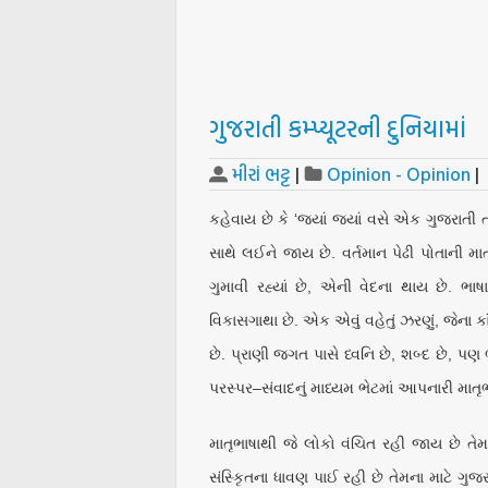
ગુજરાતી કમ્પ્યૂટરની દુનિયામાં
મીરાં ભટ્ટ
|
Opinion - Opinion
|
કહેવાય છે કે ‘જ્યાં જ્યાં વસે એક ગુજરાતી ત્
સાથે લઈને જાય છે. વર્તમાન પેઢી પોતાની મ
ગુમાવી રહ્યાં છે, એની વેદના થાય છે. ભા
વિકાસગાથા છે. એક એવું વહેતું ઝરણું, જેના કાં
છે. પ્રાણી જગત પાસે ધ્વનિ છે, શબ્દ છે, પણ
પરસ્પર–સંવાદનું માધ્યમ ભેટમાં આપનારી મા
માતૃભાષાથી જે લોકો વંચિત રહી જાય છે તે
સંસ્કૃિતના ધાવણ પાઈ રહી છે તેમના માટે ગુજરા