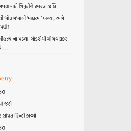
નવતાવાદી ત્રિપુટીને સ્મરણાંજલિ
ધી ‘મોહન’માંથી ‘મહાત્મા’ બન્યા, અને
પણે?
ંધીહત્યાના પડઘા: ગોડસેથી ગોળવલકર
ધી …
oetry
ઝલ
્યા જશે
 સાંપ્રત હિન્દી કાવ્યો
ઝલ