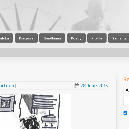
atrika
Diaspora
Gandhiana
Poetry
Profile
Samantar
Se
Cartoon
|
28 June 2015