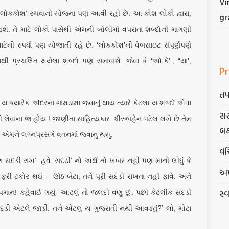
Vi
 ‘લોકકોશ’ રચવાની યોજના પણ આવી રહી છે. આ કોશ લોકો દ્વારા,
gr
શે. તે માટે લોકો પાસેથી એમની બોલીમાં વપરાતા શબ્દોની માગણી
ેની સ્પર્ધા પણ યોજાતી રહે છે. ‘લોકકોશ’ની વેબસાઇટ સંપૂર્ણપણે
થી પ્રચલિત થયેલા શબ્દો પણ સમાવાશે. જેવા કે ‘ઓ.કે’., “યા’,
Pr
તપ
 ક્યારેક અંદરના ગામડામાં જવાનું થાય ત્યારે કેટલા ય શબ્દો એવા
સર
 લેવાના જ હોય ! જાણીતા સાહિત્યકાર ધીરુબહેન પટેલ લખે છે તેમ
બક
ે લગ્નપ્રસંગે વતનમાં જવાનું થયું.
વંચ
દડી રાખ’. હવે ‘સદડી’ નો અર્થ તો ખબર નહીં પણ માની લીધું કે
અમ
ં ફરી ટકોર થઈ – ઊઠ બેટા, તને પૂરી સદડી રાખતા નહીં ફાવે. અને
સ્
માન! કહેવાઈ ગયું- આટલું તો જલદી વણું છું. પછી કેટલીક સદડી
, સદડી એટલે જાડી. તને એટલું ય ગુજરાતી નથી આવડતું?’ લો, મોટા