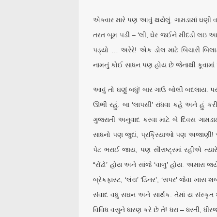
એક્વાર મારે પણ આવું થયેલું. ગામડામાં ઘણી 
તરત બૂમ પડી – ‘લી, ઘેર જઈને મીંદડી લઇ આ
પડ્યો … અરેરે! એક ડોલ માટે બિચારી બિલાડીને
નામનું કોઈ સાધન પણ હોય છે જેનાથી કૂવામાં 
આવું તો ઘણું બધું! બાર ગાઉ બોલી બદલાય. પ
ઊભી રહું. બા ‘લાપસી’ રાંધવા કહે અને હું કર
ગુજરાતી અનુવાદ કરવા માટે બે દિવસ ગામડામા
સાધનો પણ જુદાં, પ્રક્રિયાઓ પણ અજાણી! આ
પેટ ભરાઈ જાય, પણ સૌરાષ્ટ્રમાં રહીએ ત્યા
“રોંઢો’ હોય અને સાંજે ‘વાળુ’ હોય. અમારા જયેન
બ્રેકફાસ્ટ, ‘લંચ’ ‘ડિનર’, ‘સપર’ જેવા ખાસ શ
સંવાદ વધુ સઘન અને સાર્થક. તેમાં ય સંસ્કૃત 
વિવિધ વસુને ધારણ કરે છે તે! ધરા – ધરતી, ધીરજપ