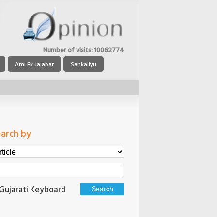
Number of visits:
10062774
Ami Ek Jajabar
Sankaliyu
arch by
Gujarati Keyboard