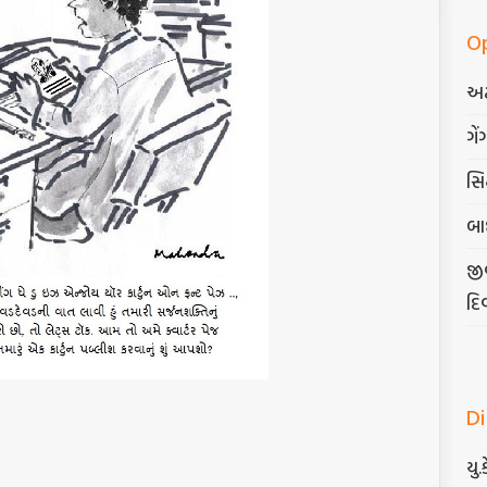
O
અટ
ગેં
સિદ
બા
જી
દિ
D
યુ.