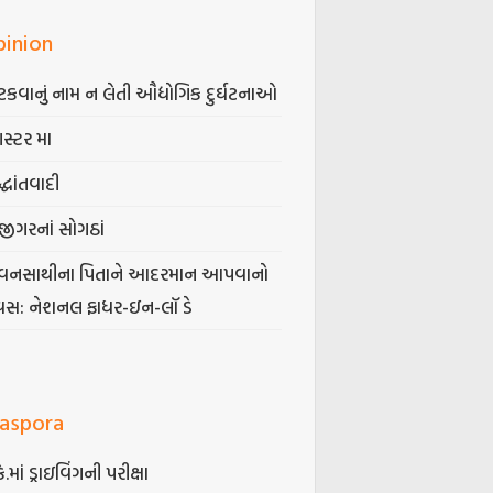
pinion
કવાનું નામ ન લેતી ઔદ્યોગિક દુર્ઘટનાઓ
ગસ્ટર મા
્ધાંતવાદી
જીગરનાં સોગઠાં
વનસાથીના પિતાને આદરમાન આપવાનો
વસ: નેશનલ ફાધર-ઇન-લૉ ડે
iaspora
કે.માં ડ્રાઇવિંગની પરીક્ષા