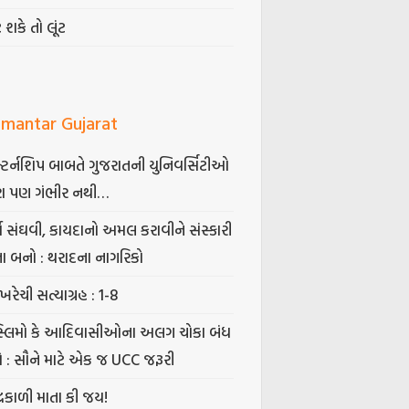
ટ શકે તો લૂંટ
mantar Gujarat
્ટર્નશિપ બાબતે ગુજરાતની યુનિવર્સિટીઓ
ા પણ ગંભીર નથી…
્ષ સંઘવી, કાયદાનો અમલ કરાવીને સંસ્કારી
તા બનો : થરાદના નાગરિકો
ખરેચી સત્યાગ્રહ : 1-8
સ્લિમો કે આદિવાસીઓના અલગ ચોકા બંધ
ો : સૌને માટે એક જ UCC જરૂરી
્રકાળી માતા કી જય!