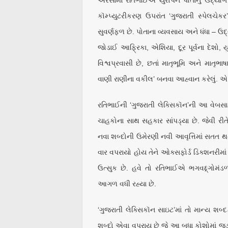
કૉમ્પ્યુટરીકરણ ઉપરાંત ‘ગુજરાતી સ્પેલચેક
સુવર્ણફળ છે. પોતાના વ્યવસાય અને ધંધા – ઉદ
જોડાઈ આફ્રિકા, એશિયા, દૂર પૂર્વના દેશો, ય
વિશ્વપ્રવાસી છે, છતાં માતૃભૂમિ અને માતૃભા
વાણી રાણીના વકીલ’ બનવા આહ્વાન કરેલું. એ 
રતિભાઈની ‘ગુજરાતી લેક્સિકૉન’ની આ વેબસ
ચાહકોના સાથ સહકાર સાંપડ્યા છે. જેવી રીતે
નવા શબ્દોની ઉમેરણી નવી આવૃત્તિમાં સતત થત
વાર વપરાયો હોય તેને ઓક્સફોર્ડ ડિક્શનરીમા
ઉત્સુક છે. હવે તો રતિભાઈએ ભગવદ્દ્ગોમંડળ
આગળ વધી રહ્યા છે.
‘ગુજરાતી લેક્સિકૉન સાઇટ’માં તો માન્ય શબ
શબ્દો એવા વપરાય છે જે આ બધા કોશોમાં જડ