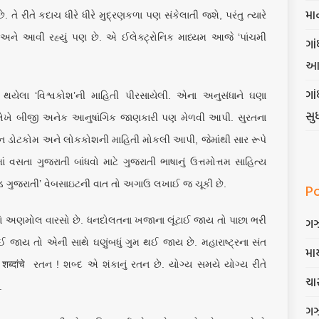
મા
તે રીતે કદાચ ધીરે ધીરે મુદ્રણકળા પણ સંકેલાતી જશે, પરંતુ ત્યારે
 અને આવી રહ્યું પણ છે. એ ઈલેક્ટ્રોનિક માધ્યમ આજે ‘પાંચમી
ગાં
આ
ગા
યેલા ‘વિશ્વકોશ’ની માહિતી પીરસાયેલી. એના અનુસંધાને ઘણા
સુ
 લેખે બીજી અનેક આનુષાંગિક જાણકારી પણ મેળવી આપી. સુરતના
ન ડોટકોમ અને લોકકોશની માહિતી મોકલી આપી, જેમાંથી સાર રૂપે
માં વસતા ગુજરાતી બાંધવો માટે ગુજરાતી ભાષાનું ઉત્તમોત્તમ સાહિત્ય
‘રીડ ગુજરાતી’ વેબસાઇટની વાત તો અગાઉ લખાઈ જ ચૂકી છે.
P
અણમોલ વારસો છે. ધનદોલતના ખજાના લૂંટાઈ જાય તો પાછા ભરી
ગ
 જાય તો એની સાથે ઘણુંબધું ગુમ થઈ જાય છે. મહારાષ્ટ્રના સંત
માર
आणि शब्दांचे રતન ! શબ્દ એ શંકાનું રતન છે. યોગ્ય સમયે યોગ્ય રીતે
ચાર
.
ગ