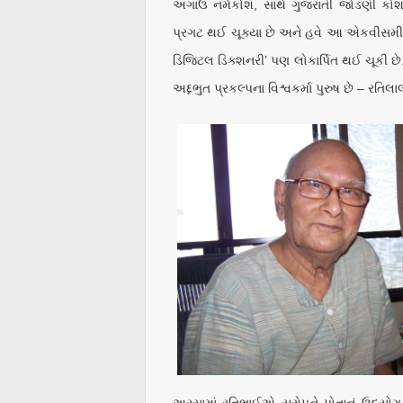
અગાઉ નર્મકોશ, સાર્થ ગુજરાતી જોડણી કોશ, 
પ્રગટ થઈ ચૂક્યા છે અને હવે આ એકવીસમી 
ડિજિટલ ડિક્શનરી’ પણ લોકાર્પિત થઈ ચૂકી છે
અદ્દભુત પ્રકલ્પના વિશ્વકર્મા પુરુષ છે – રતિલ
અરસામાં રતિભાઈએ યુરોપને પોતાનું ઉદ્યોગ ક્