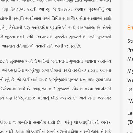
ર’ પણ ઉપલબ્ધ કરાવી આપ્યું, બે દાયકાના અથાક પુરુષાર્થનું આ
્યોગની પ્રવૃત્તિ સાથોસાથ તેઓ વિવિધ સામાજિક સેવા સંસ્થાઓ સાથે
En
ુ.કે., કેનેડાની પણ અનેકવિધ પ્રવૃત્તિઓ સાથે સંકળાયેલા છે. તેઓ
ષાને ભૂલ્યા નથી. કવિ દલપતરામે પ્રત્યેક ગુજરાતીને ‘રૂડી ગુજરાતી
St
આહ્વાન રતિભાઈએ યથાર્થ રીતે ઝીલી જાણ્યું છે.
Pr
Mu
ાઇટને સુસજ્જ અને ઉપયોગી બનાવવામાં ગુજરાતી ભાષાના અસંખ્ય
My
 ઓક્સફોર્ડ્ના અંગ્રેજી શબ્દકોશમાં વચ્ચે-વચ્ચે વપરાશમાં આવતા
wa
ી રહે છે. જે કોઈ નવો શબ્દ અંગ્રેજીમાં પ્રગટ થતા લખાણમાં પાંચ
Is
ં ઉમેરવામાં આવે છે. આવું જ કાંઈ ગુજરાતી કોશમાં કરવા આ મંડળી
ને પણ ડિજિટ્લાઇઝ કરવાનું બીડું ઝડપ્યું છે અને તેમાં ઝડપભેર
“W
Le
(‘
્દકોશના જ શબ્દોનો સમાવેશ થયો છે. પરંતુ લોકવાણીમાં તો અનેક
તા નથી. આવા લોકવાણીના શબ્દો વણનોંધાયેલા ન રહી જાય તે માટે