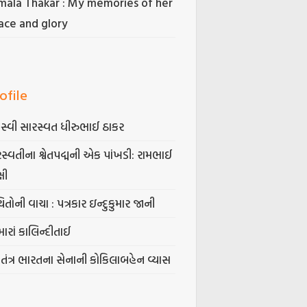
mala Thakar : My memories of her
ace and glory
ofile
સ્વી સારસ્વત ધીરુભાઈ ઠાકર
સ્વતીના શ્વેતપદ્મની એક પાંખડી: રામભાઈ
્ષી
િતોની વાચા : પત્રકાર ઇન્દુકુમાર જાની
ારાં કાલિન્દીતાઈ
વતંત્ર ભારતના સેનાની કોકિલાબહેન વ્યાસ