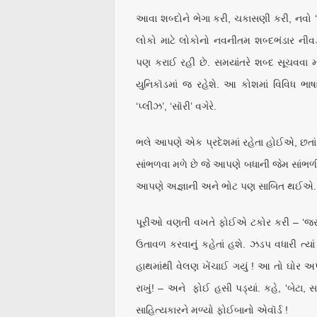
આવા શબ્દોને ભેગા કરી, ચકાસણી કરી, નવો
લોકો માટે લોકોનો નવનીતમ શબ્દભંડાર નીવડ
પણ કરાઈ રહી છે. સમયાંતરે શબ્દ સૂચવવા માટ
યુનિકૉડમાં જ રહેશે. આ કોશમાં વિવિધ ભાષા
‘પ્લીઝ’, ‘સૉરી’ વગેરે.
ભલે આપણે એક પ્રદેશમાં રહેતા હોઈએ, છતાં ય
સાંભળવા મળે છે જે આપણે બધાની જેમ સાંભળી
આપણે અજ્ઞાની અને ભોટ પણ સાબિત થઈએ. એમન
પૂરીઓ વણતી વખતે ફોઈએ ટકોર કરી – ‘જરા સ
ઉતાવળ કરવાનું કહેતાં હશે. ઝડપ વધારી ત્યા
હાથમાંથી વેલણ ખેંચાઈ ગયું ! આ તો ઘોર અપ
રાખું! – અને ફોઈ હસી પડ્યાં. કહે, ‘બેટા
સાહિત્યકારને મળ્યો ફોઈબાનો એવૉર્ડ !