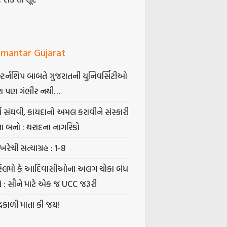
mantar Gujarat
્ટર્નશિપ બાબતે ગુજરાતની યુનિવર્સિટીઓ
ા પણ ગંભીર નથી…
્ષ સંઘવી, કાયદાનો અમલ કરાવીને સંસ્કારી
તા બનો : થરાદના નાગરિકો
ખરેચી સત્યાગ્રહ : 1-8
સ્લિમો કે આદિવાસીઓના અલગ ચોકા બંધ
ો : સૌને માટે એક જ UCC જરૂરી
્રકાળી માતા કી જય!