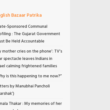
glish Bazaar Patrika
ate-Sponsored Communal
ofiling : The Gujarat Government
st Be Held Accountable
 mother cries on the phone’: TV’s
r spectacle leaves Indians in
rael calming frightened families
hy is this happening to me now?”
tters by Manubhai Pancholi
Darshak’)
mala Thakar : My memories of her