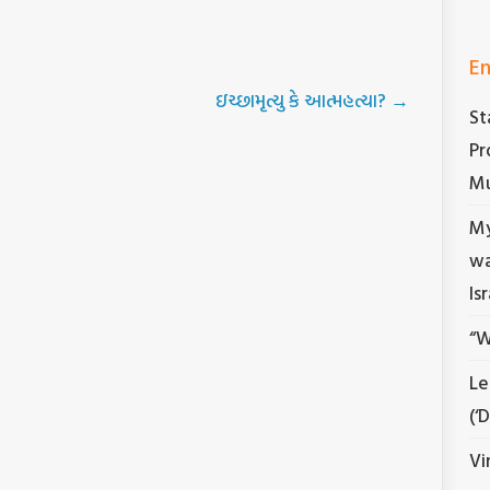
En
ઇચ્છામૃત્યુ કે આત્મહત્યા?
→
St
Pr
Mu
My
wa
Is
“W
Le
(‘
Vi