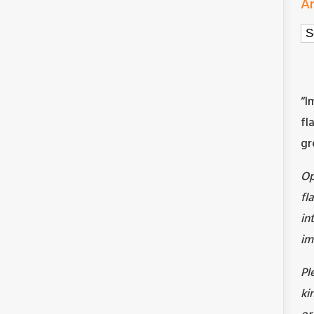
Ar
Ar
“I
fl
gr
O
fl
in
im
Pl
ki
or