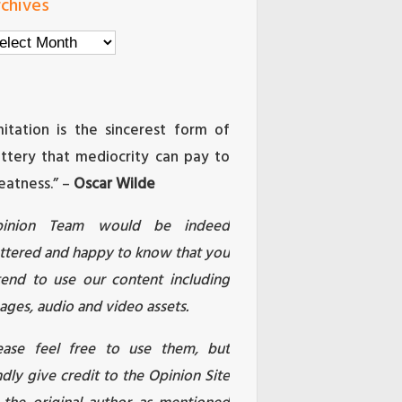
chives
chives
mitation is the sincerest form of
attery that mediocrity can pay to
eatness.” –
Oscar Wilde
pinion Team would be indeed
attered and happy to know that you
tend to use our content including
ages, audio and video assets.
ease feel free to use them, but
ndly give credit to the Opinion Site
 the original author as mentioned