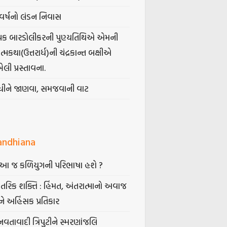
વર્ષનો લંડન નિવાસ
પક બારડોલીકરની પુણ્યતિથિએ એમની
મકથા(ઉત્તરાર્ધ)ની ચંદ્રકાન્ત બક્ષીએ
ેલી પ્રસ્તાવના.
ંધીને જાણવા, સમજવાની વાટ
andhiana
ં આ જ કળિયુગની પરિભાષા હશે ?
તરિક શક્તિ : હિંમત, અંતરાત્માનો અવાજ
ે અહિંસક પ્રતિકાર
નવતાવાદી ત્રિપુટીને સ્મરણાંજલિ