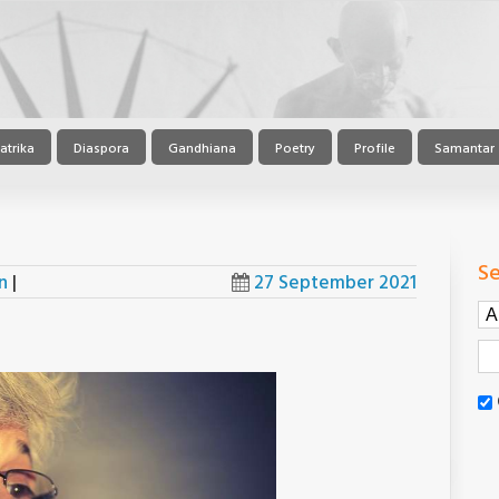
atrika
Diaspora
Gandhiana
Poetry
Profile
Samantar
Se
n
|
27 September 2021