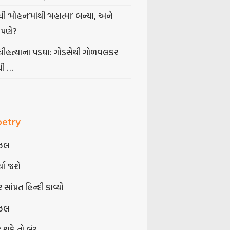
ધી ‘મોહન’માંથી ‘મહાત્મા’ બન્યા, અને
પણે?
ંધીહત્યાના પડઘા: ગોડસેથી ગોળવલકર
ધી …
oetry
ઝલ
્યા જશે
 સાંપ્રત હિન્દી કાવ્યો
ઝલ
ટ શકે તો લૂંટ