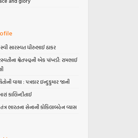
ace and glory
ofile
સ્વી સારસ્વત ધીરુભાઈ ઠાકર
સ્વતીના શ્વેતપદ્મની એક પાંખડી: રામભાઈ
્ષી
િતોની વાચા : પત્રકાર ઇન્દુકુમાર જાની
ારાં કાલિન્દીતાઈ
વતંત્ર ભારતના સેનાની કોકિલાબહેન વ્યાસ