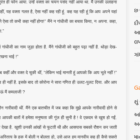
 तुरंत ही फोन आया. उन्हें वक्ता का चयन पसंद नहीं आया था. मैं उनकी उलाहना
છ 
हीं, यह वक्ता गलत है, ऐसा नहीं कह रही हूं. कह यह रही हूं कि आप अपने यहां
जी ने ऐसा तो कभी कहा नहीं होगा!” मैंने न गांधीजी का बचाव किया, न अपना. कहा,
દી
गा.”
આત્
લખ
ांधीजी का नाम जुड़ा होता है. मैंने गांधीजी को बहुत पढ़ा नहीं है. थोड़ा देख-
ગા
रखना भाई !”
तब कहीं और वक्त दे चुकी थीं, “लेकिन भाई मानती हूं आपको कि आप भूले नहीं !”
भव ही नहीं है. इसके बाद तो कोरोना ने सारा गणित ही उलट-पुलट दिया. और आप
G
ऊं मैं कमलाजी ?
શુ
ारीवादी थीं. मैंने एक बातचीत में जब कहा कि मुझे आपके नारीवादी होने से
આં
 आपकी बातों में हमेशा मनुष्यता की गूंज ही सुनी है ! वे एकदम से खुश हो गईं.
અન
ही देखा है. खुशी उनकी आंखों से फूटती थी और आसपास सबको रौशन कर जाती
મા
मानी अस्तित्व के हक में बोली न बोलता हो, उसे आज हम मानवीय कह ही कैसे सकते