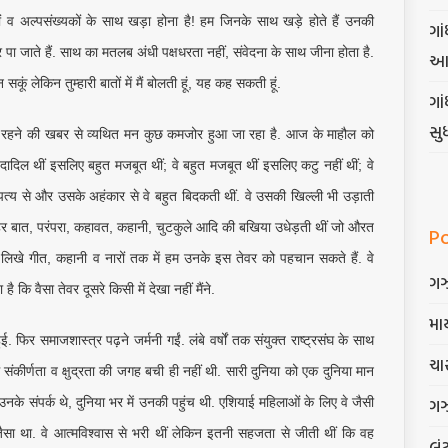
 व अल्पसंख्यकों के साथ खड़ा होना है! हम जिनके साथ खड़े होते हैं उनकी
ગાં
 जाते हैं. साथ का मतलब अंधी पक्षधरता नहीं, संवेदना के साथ जीना होता है.
આ
न सकूं लेकिन तुम्हारी बातों में मैं बोलती हूं, यह कह सकती हूं.
ગા
સુ
 रहने की खबर से व्यथित मन कुछ कमजोर हुआ जा रहा है. आज के माहौल को
दादिल थीं इसलिए बहुत मजबूत थीं; वे बहुत मजबूत थीं इसलिए कटु नहीं थीं; वे
िपत्य से और उसके अहंकार से वे बहुत बिदकती थीं. वे उसकी खिल्ली भी उड़ाती
हर बात, परंपरा, कहावत, कहानी, चुटकुले आदि की बखिया उधेड़ती थीं जो औरत
P
 लिखे गीत, कहानी व नारों तक में हम उनके इस तेवर को पहचान सकते हैं. वे
ગ
है कि वैसा तेवर दूसरे किसी में देखा नहीं मैंने.
માર
ुई. फिर समाजशास्त्र पढ़ने जर्मनी गईं. लंबे वर्षों तक संयुक्त राष्ट्रसंघ के साथ
ચાર
ंकीर्णता व क्षुद्रता की जगह बची ही नहीं थी. सारी दुनिया को एक दुनिया मान
ગ
नके संपर्क थे, दुनिया भर में उनकी पहुंच थी. एशियाई महिलाओं के लिए वे जैसी
जैसा था. वे आत्मविश्वास से भरी थीं लेकिन इतनी सहजता से जीती थीं कि वह
લૂં