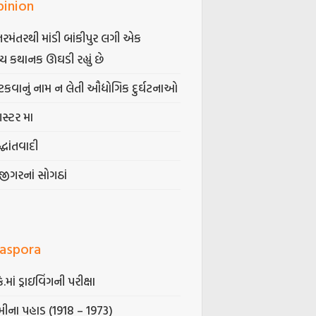
pinion
તરમંતરથી માંડી બાંકીપુર લગી એક
્ય કથાનક ઊઘડી રહ્યું છે
કવાનું નામ ન લેતી ઔદ્યોગિક દુર્ઘટનાઓ
ગસ્ટર મા
્ધાંતવાદી
જીગરનાં સોગઠાં
iaspora
કે.માં ડ્રાઇવિંગની પરીક્ષા
ીના પહાડ (1918 – 1973)