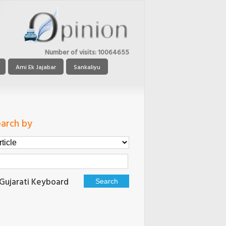
Number of visits:
10064655
Ami Ek Jajabar
Sankaliyu
arch by
Gujarati Keyboard