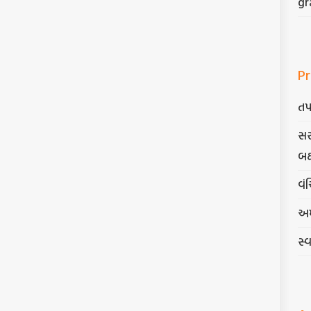
gr
Pr
તપ
સર
બક
વંચ
અમ
સ્