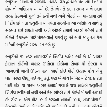
જ્યુરીના માનવંતા સભ્યોએ આઠ વિરુદ્ધ એક મતે તમે નિર્દોષ
હોવાનો અભિપ્રાય આપ્યો છે. તેમને મતે કલમ ૩૦૨ અને કલમ
૩૦૪ હેઠળનો ગુનો તમે કર્યો નથી અને એટલે આ મામલામાં તમે
નિર્દોષ છો. પણ જ્યુરીના માનવંતા સભ્યોના આ અભિપ્રાય સાથે હું
સહમત થઈ શકતો નથી અને એટલે તમારો ખટલો બોમ્બે હાઈ
કોર્ટને ‘રેફરન્સ’ માટે મોકલવાનું ઠરાવું છું. એ સાથે જ હું આ કેસ
માટેની જ્યુરીને બરખાસ્ત કરું છું.
જ્યુરીએ કમાન્ડર નાણાવટીને નિર્દોષ જાહેર કર્યા છે એ ખબર
ફેલાતાં કોર્ટની બહાર ઊભેલા લોકોના ટોળામાંથી કેટલા ય
આનંદથી નાચી ઊઠયા હતા. જાણે કોઈ મોટો ઉત્સવ હોય એવું
વાતાવરણ ઊભું થઈ ગયું હતું. પણ બે-પાંચ મિનિટ માટે જ. કારણ
પછી થોડી જ વારમાં ખબર ફેલાઈ ગયા કે જજ સાહેબે જ્યુરીનો
નિર્ણય સ્વીકાર્યો નથી અને કેસ બોમ્બે હાઈ કોર્ટને મોકલી આપ્યો
છે. ટોળાના એક મોટા ભાગે જજના નામની ‘હાય, હાય’ પોકારી.
કેટલાકે વળી ‘મારો મારો’ ની બૂમો પાડી હતી. આ બધું જોઈને