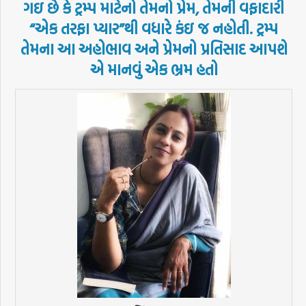
ગઇ
છે
કે
ટ્રમ્પ
માટેનો
તેમનો
પ્રેમ
,
તેમની
વફાદારી
“
એક
તરફા
પ્યાર
”
થી
વધારે
કંઇ
જ
નહોતી
.
ટ્રમ્પ
તેમના
આ
અહોભાવ
અને
પ્રેમનો
પ્રતિસાદ
આપશે
એ
માનવું
એક
ભ્રમ
હતો