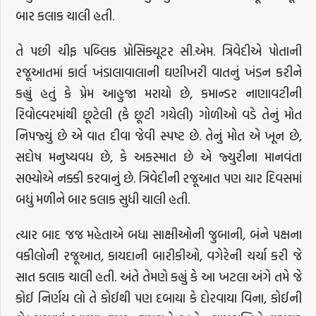
બાર કલાક ચાલી હતી.
તે પછી ચીફ પબ્લિક પ્રોસિક્યૂટર સી.એમ. ત્રિવેદીએ પોતાની
રજૂઆતમાં કાર્લ ખંડાલાવાલાની ઘણીખરી વાતનું ખંડન કરીને
કહ્યું હતું કે પ્રેમ આહુજા મરાયો છે, કમાન્ડર નાણાવટીની
રિવોલ્વરમાંથી છૂટેલી (કે છૂટી ગયેલી) ગોળીઓ વડે તેનું મોત
નિપજ્યું છે એ વાત દીવા જેવી સ્પષ્ટ છે. તેનું મોત એ ખૂન છે,
સદોષ મનુષ્યવધ છે, કે અકસ્માત છે એ જ્યુરીના માનવંતા
સભ્યોએ નક્કી કરવાનું છે. ત્રિવેદીની રજૂઆત પણ ચાર દિવસમાં
બધું મળીને બાર કલાક સુધી ચાલી હતી.
ત્યાર બાદ જજ મહેતાએ બધા સાક્ષીઓની જુબાની, બંને પક્ષના
વકીલોની રજૂઆત, કાયદાની બારીકીઓ, વગેરેની ચર્ચા કરી જે
સાત કલાક ચાલી હતી. અંતે તેમણે કહ્યું કે આ ખટલા અંગે તમે જે
કોઈ નિર્ણય લો તે કોઈથી પણ દબાયા કે દોરવાયા વિના, કોઈની