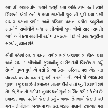
આપણી અદાલતોમાં જ્યારે જ્યૂરી પ્રથા અસ્તિત્વમાં હતી ત્યારે
શિરસ્તો એવો હતો કે બધા સાક્ષીની જુબાની પૂરી થયા પછી
બચાવ પક્ષના વકીલ અને ફરિયાદ પક્ષના વકીલ જ્યુરીના
સભ્યોને સંબોધીને બધા સાક્ષીઓની જુબાનીનો સાર (સમરી)
આપે અને કયા સાક્ષીની કઈ વાત મહત્ત્વની છે એ તરફ જ્યુરીના
સભ્યોનું ધ્યાન દોરે.
સૌથી પહેલાં બચાવ પક્ષના વકીલ કાર્લ ખંડાલાવાલા ઊભા થયા
અને બધા સાક્ષીઓની જુબાનીનું બારીકાઈથી વિશ્લેષણ કર્યું.
તેમનો મુખ્ય મુદ્દો એ હતો કે આ કેસમાં ફરિયાદ પક્ષ એક પણ
direct evidence રજૂ કરી શક્યો નથી. અને જે આડકતરા
પુરાવા રજૂ થયા છે તે કમાન્ડર નાનાવટીને ન તો ખૂની ઠરાવી શકે
તેમ છે, કે ન તો સદોષ મનુષ્યવઘનો ગુનો સાબિત કરી શકે તેમ છે.
કમાન્ડર નાણાવટીએ જે કાંઈ કર્યું – અથવા તેમનાથી જે કાંઈ થઈ
ગયું – તે પોતાના બચાવમાં થયું હતું. ખંડાલાવાલાની રજૂઆત પૂરા