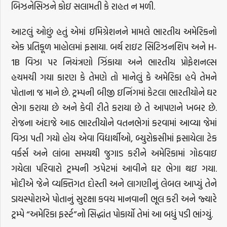
બિઝનેસિઝને કોઇ સલામતી કે રાહત ન મળી.
આટલું ઓછું હતું એમાં ઇમિગ્રેશનને મામલે ભારતીય અમેરિકનો
એક પ્રતિકૂળ માહોલમાં ફસાયા. બર્થ રાઇટ સિટિઝનશિપ અને H-
1B વિઝા પર નિયંત્રણો ઝિંકાયા અને ભારતીય પ્રોફેશનલ્સ
હચમચી ગયા કારણ કે તેમણે તો માનેલું કે અમેરિકા હવે તેમને
પોતાના જ માને છે. ટ્રમ્પની બીજી ઇનિંગમાં કેટલા ભારતીયોને ઘર
ભેગા કરાયા છે અને કેવી રીતે કરાયા છે તે આપણને ખબર છે.
રોજના અંદાજે આઠ ભારતીયોને વતનભેગાં કરવામાં આવ્યા જેમાં
વિઝા પતી ગયો હોય એવા વિદ્યાર્થીઓ, બ્યુરોક્રસીમાં ફસાયેલા ટેક
વર્કર્સ અને લાંબા સમયથી જુગાડ કરીને અમેરિકામાં ગોઠવાઇ
ગયેલા પરિવારો ટ્રમ્પની ઝપેટમાં આવીને ઘર ભેગા થઇ ગયા.
મોદીએ જેને વ્યક્તિગત દોસ્તી અને લાગણીનું લેબલ આપ્યું તેને
ડાયસ્પોરાએ પોતાનું સુરક્ષા કવચ માનવાની ભૂલ કરી અને જ્યારે
ટ્રમ્પે “અમેરિકા ફર્સ્ટ”નો સિદ્ધાંત પોકાર્યો તેમાં આ બધું પડી ભાંગ્યું.