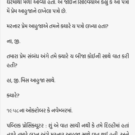
ઘરમાંથી મળી આવ્યા હતા. એ જોઈને સિલ્વિયાએ કહ્યું કે આ પત્રો
મેં પ્રેમ આહુજાને લખેલા પત્રો છે.
મરનાર પ્રેમ આહુજાએ તમને ક્યારે ય પત્રો લખ્યા હતા?
ના, જી.
તમારા પ્રેમ સંબંધ અંગે તમે ક્યારે ય બીજા કોઈની સાથે વાત કરી
હતી?
હા, જી. મિસ આહુજા સાથે.
ક્યારે?
૧૯૫૮ના ઓક્ટોબર કે નવેમ્બરમાં.
પબ્લિક પ્રોસિક્યૂટર : શું એ વાત સાચી નથી કે તમે દિલ્હીમાં હતાં
ત્યારે તમારે લગ્ન અંગે મરનાર આહુજા સાથે વાત થઈ હતી, અને