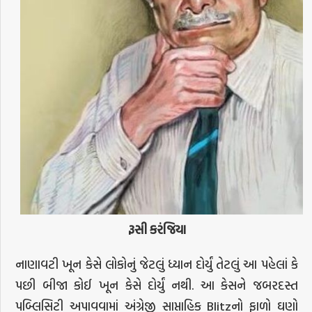
રૂસી
કરંજિયા
નાણાવટી ખૂન કેસે લોકોનું જેટલું ધ્યાન દોર્યું તેટલું આ પહેલાં કે
પછી બીજા કોઈ ખૂન કેસે દોર્યું નથી. આ કેસને જબરદસ્ત
પબ્લિસિટી અપાવવામાં અંગ્રેજી સાપ્તાહિક Blitzનો ફાળો ઘણો