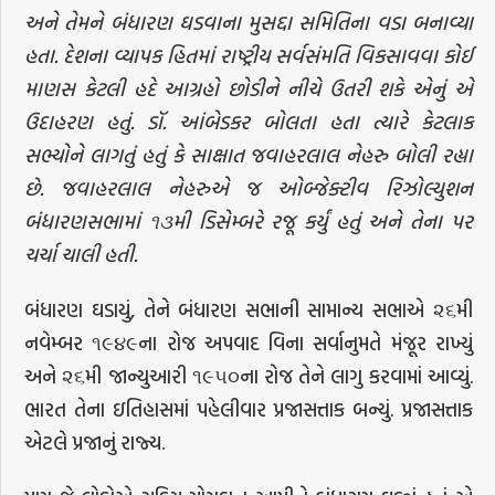
અને તેમને બંધારણ ઘડવાના મુસદ્દા સમિતિના વડા બનાવ્યા
હતા. દેશના વ્યાપક હિતમાં રાષ્ટ્રીય સર્વસંમતિ વિકસાવવા કોઈ
માણસ કેટલી હદે આગ્રહો છોડીને નીચે ઉતરી શકે એનું એ
ઉદાહરણ હતું. ડૉ. આંબેડકર બોલતા હતા ત્યારે કેટલાક
સભ્યોને લાગતું હતું કે સાક્ષાત જવાહરલાલ નેહરુ બોલી રહ્યા
છે. જવાહરલાલ નેહરુએ જ ઓબ્જેક્ટીવ રિઝોલ્યુશન
બંધારણસભામાં ૧૩મી ડિસેમ્બરે રજૂ કર્યું હતું અને તેના પર
ચર્ચા ચાલી હતી.
બંધારણ ઘડાયું, તેને બંધારણ સભાની સામાન્ય સભાએ ૨૬મી
નવેમ્બર ૧૯૪૯ના રોજ અપવાદ વિના સર્વાનુમતે મંજૂર રાખ્યું
અને ૨૬મી જાન્યુઆરી ૧૯૫૦ના રોજ તેને લાગુ કરવામાં આવ્યું.
ભારત તેના ઇતિહાસમાં પહેલીવાર પ્રજાસત્તાક બન્યું. પ્રજાસત્તાક
એટલે પ્રજાનું રાજ્ય.