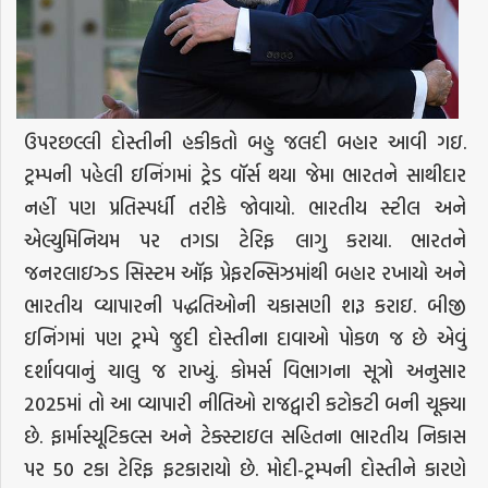
ઉપરછલ્લી દોસ્તીની હકીકતો બહુ જલદી બહાર આવી ગઇ.
ટ્રમ્પની પહેલી ઇનિંગમાં ટ્રેડ વૉર્સ થયા જેમા ભારતને સાથીદાર
નહીં પણ પ્રતિસ્પર્ધી તરીકે જોવાયો. ભારતીય સ્ટીલ અને
એલ્યુમિનિયમ પર તગડા ટેરિફ લાગુ કરાયા. ભારતને
જનરલાઇઝ્ડ સિસ્ટમ ઑફ પ્રેફરન્સિઝમાંથી બહાર રખાયો અને
ભારતીય વ્યાપારની પદ્ધતિઓની ચકાસણી શરૂ કરાઇ. બીજી
ઇનિંગમાં પણ ટ્રમ્પે જુદી દોસ્તીના દાવાઓ પોકળ જ છે એવું
દર્શાવવાનું ચાલુ જ રાખ્યું. કોમર્સ વિભાગના સૂત્રો અનુસાર
2025માં તો આ વ્યાપારી નીતિઓ રાજદ્વારી કટોકટી બની ચૂક્યા
છે. ફાર્માસ્યૂટિકલ્સ અને ટેક્સ્ટાઇલ સહિતના ભારતીય નિકાસ
પર 50 ટકા ટેરિફ ફટકારાયો છે. મોદી-ટ્રમ્પની દોસ્તીને કારણે