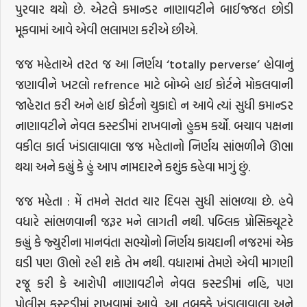
પુરવાર થયો છે. એટલે કમાન્ડર નાણાવટીને બાઈજ્જત છોડી
મૂકવામાં આવે એવી ભલામણ કરીએ છીએ.
જજ મહેતાએ તરત જ આ નિર્ણય ‘totally perverse’ હોવાનું
જણાવીને ખટલો refrence માટે બોમ્બે હાઈ કોર્ટને મોકલવાની
જાહેરાત કરી અને હાઈ કોર્ટનો ચુકાદો ન આવે ત્યાં સુધી કમાન્ડર
નાણાવટીને નેવલ કસ્ટડીમાં રાખવાનો હુકમ કર્યો. બચાવ પક્ષના
વકીલ કાર્લ ખંડાલાવાલા જજ મહેતાનો નિર્ણય સાંભળીને ઊભા
થયા અને કહ્યું કે હું આપ નામદારને કશુંક કહેવા માગું છું.
જજ મહેતા : મેં તમને સતત ચાર દિવસ સુધી સાંભળ્યા છે. હવે
વધારે સાંભળવાની જરૂર મને લાગતી નથી. પબ્લિક પ્રોસિક્યૂટરે
કહ્યું કે જ્યુરીના માનવંતા સભ્યોનો નિર્ણય કાયદાની નજરમાં એક
ઘડી પણ ઊભો રહી શકે તેમ નથી. વધારામાં તેમણે એવી માગણી
રજૂ કરી કે આરોપી નાણાવટીને નેવલ કસ્ટડીમાં નહિ, પણ
પોલીસ કસ્ટડીમાં રાખવામાં આવે. આ તબક્કે ખંડાલાવાલા અને