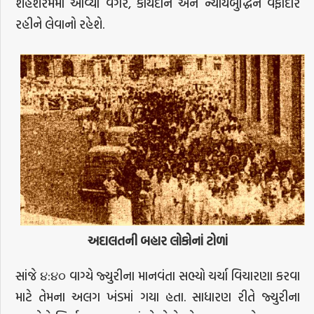
શેહશરમમાં આવ્યા વગર, કાયદાને અને ન્યાયબુદ્ધિને વફાદાર
રહીને લેવાનો રહેશે.
અદાલતની
બહાર
લોકોનાં
ટોળાં
સાંજે ૪:૪૦ વાગ્યે જ્યુરીના માનવંતા સભ્યો ચર્ચા વિચારણા કરવા
માટે તેમના અલગ ખંડમાં ગયા હતા. સાધારણ રીતે જ્યુરીના