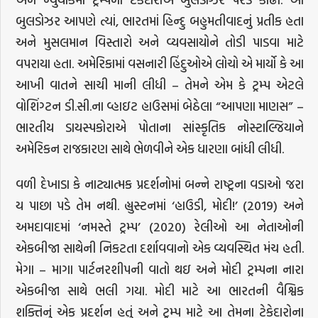
બુલડોઝર આપણે ત્યાં, ભારતમાં હિન્દુ બહુમતીવાદનું પ્રતીક હતા
અને મુસલમાન વિસ્તારો અને વ્યવસાયોને તોડી પાડવા માટે
વપરાયા હતા. અમેરિકામાં વસનારી હિંદુઓએ લોચો એ માર્યો કે આ
આખી વાતને સાચી માની લીધી – તેમને એમ કે ટ્રમ્પ એટલે
વોશિંગ્ટન ડી.સી.ના વ્હાઇટ હાઉસમાં બેઠેલા “આપણા માણસ” –
ભારતીય ડાયસ્પકોરાએ પોતાના સાંસ્કૃતિક નોસ્ટાલ્જિયાને
અમેરિકન રાજકારણ સાથે ભેળવીને એક ધારણા બાંધી લીધી.
વળી દેખાડા કે નાટ્યાત્મક પ્રદર્શનોમાં બન્ને રાષ્ટ્રના વડાઓ જરા
ય પાછા પડે તેમ નથી. હ્યુસ્ટનમાં ‘હાઉડી, મોદી!’ (2019) અને
અમદાવાદમાં ‘નમસ્તે ટ્રમ્પ’ (2020) રેલીઓ આ નેતાઓની
એકબીજા સાથેની નિકટતા દર્શાવવાનો એક વ્યવસ્થિત મંચ હતી.
મેગા – માગા પાર્ટનરશીપની વાતો થઇ અને મોદી ટ્રમ્પના નારા
એકબીજા સાથે ભલી ગયા. મોદી માટે આ ભારતની વૈશ્વિક
શક્તિનું એક પ્રદર્શન હતું અને ટ્રમ્પ માટે આ તેમના ટેકેદારોના