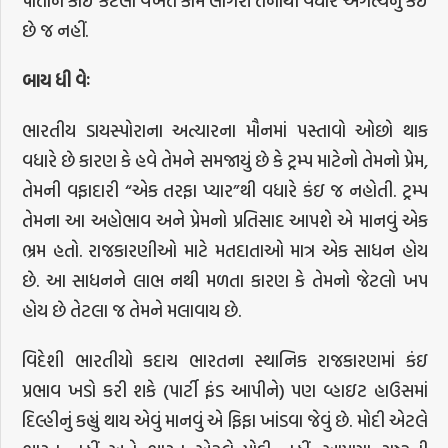
પોતાને કોઇ કેટલો વખત કામ લાગશે તેનાથી વધારે અગત્યનું કંઇ
છે જ નહીં.
બાય
ધી
વેઃ
ભારતીય ડાયસ્પોરાના અત્યારના મૌનમાં પસ્તાવો ઓછો થાક
વધારે છે કારણ કે હવે તેમને સમજાયું છે કે ટ્રમ્પ માટેનો તેમનો પ્રેમ,
તેમની વફાદારી “એક તરફા પ્યાર”થી વધારે કંઇ જ નહોતી. ટ્રમ્પ
તેમના આ અહોભાવ અને પ્રેમનો પ્રતિસાદ આપશે એ માનવું એક
ભ્રમ હતો. રાજકારણીઓ માટે મતદાતાઓ માત્ર એક સાધન હોય
છે. આ સાધનને લાભ નથી મળતા કારણ કે તેમનો જેટલો ખપ
હોય છે તેટલા જ તેમને મલાવાય છે.
વિદેશી ભારતીયો કદાચ ભારતના સ્થાનિક રાજકારણમાં કંઇ
પ્રભાવ ખડો કરી શકે (પાર્ટી ફંડ આપીને) પણ વ્હાઇટ હાઉસમાં
દિલ્હીનું કહ્યું થાય એવું માનવું એ ફિફા ખાંડવા જેવું છે. મોદી એટલે