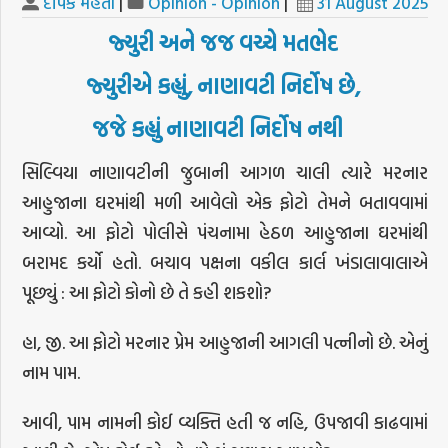
દીપક મહેતા
|
Opinion - Opinion
|
31 August 2025
જ્યુરી અને જજ વચ્ચે મતભેદ
જ્યુરીએ કહ્યું, નાણાવટી નિર્દોષ છે,
જજે કહ્યું નાણાવટી નિર્દોષ નથી
સિલ્વિયા નાણાવટીની જુબાની આગળ ચાલી ત્યારે મરનાર
આહુજાના ઘરમાંથી મળી આવેલો એક ફોટો તેમને બતાવવામાં
આવ્યો. આ ફોટો પોલીસે પંચનામા હેઠળ આહુજાના ઘરમાંથી
બરામદ કર્યો હતો. બચાવ પક્ષના વકીલ કાર્લ ખંડાલાવાલાએ
પૂછ્યું : આ ફોટો કોનો છે તે કહી શકશો?
હા, જી. આ ફોટો મરનાર પ્રેમ આહુજાની આગલી પત્નીનો છે. એનું
નામ પામ.
આવી, પામ નામની કોઈ વ્યક્તિ હતી જ નહિ, ઉપજાવી કાઢવામાં