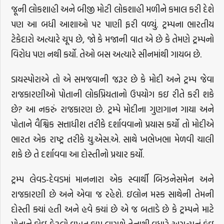
જૂની લોકશાહી અને બીજી મોટી લોકશાહી મળીને કમાલ કરી દેશે
પણ આ બધી આશાઓ પર પાણી ફરી વળ્યું. ટ્રમ્પના ભારતીય
ટેકેદારો અત્યારે ચૂપ છે, જો કે મજાની વાત એ છે કે તેમણે ટ્રમ્પનો
વિરોધ પણ નથી કર્યો. તેઓ બસ અત્યારે સીનમાંથી ગાયબ છે.
ડાયસ્પોરાએ તો એ સમજવાની જરૂર છે કે મોદી અને ટ્રમ્પ જેવા
રાજકારણીઓ પોતાની લોકપ્રિયતાનો ઉપયોગ કઇ રીતે કરી શકે
છે? આ નકરું રાજકારણ છે. ટ્રમ્પે મોદીના ગુણગાન ગાયા અને
પોતાને વૈશ્વિક સત્તાધીશ તરીકે દર્શાવવાનો પ્રયાસ કર્યો તો મોદીએ
ભારત એક રાષ્ટ્ર તરીકે યુ.એસ.એ. સાથે ખભેખભા મેળવી ચાલી
શકે છે તે દર્શાવવા આ દોસ્તીનો પ્રચાર કર્યો.
ટ્રમ્પ લેવડ-દેવડમાં માનનારા એક સ્વાર્થી બિઝનેસમેન અને
રાજકારણી છે અને એવા જ રહેશે. ઇલોન મસ્ક સાથેની તેમની
દોસ્તી ક્યાં હતી અને હવે ક્યાં છે એ જ બતાડે છે કે ટ્રમ્પને માટે