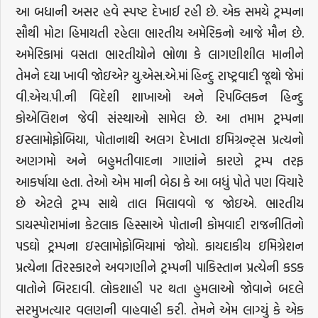
આ બધાની અસર હવે સ્પષ્ટ દેખાઈ રહી છે. એક સમયે ટ્રમ્પના
સૌથી મોટા હિમાયતી રહેલા ભારતીય અમેરિકનો આજે મૌન છે.
અમેરિકામાં વસતા ભારતીયોને ભોળા કે લાગણીશીલ માનીને
તેમને દયા ખાવી જોઇએ? યુ.એસ.એ.માં હિન્દુ રાષ્ટ્રવાદી જૂથો જેમાં
વી.એચ.પી.ની વિદેશી શાખાઓ અને રિપબ્લિકન હિન્દુ
કોએલિશન જેવી સંસ્થાઓ સામેલ છે. આ તમામ ટ્રમ્પના
ઇસ્લામોફોબિયા, પોતાનાથી અલગ દેખાતા ઇમિગ્રન્ટ્સ પ્રત્યનો
અણગમો અને બહુમતીવાદના ગાણાંને કારણે ટ્રમ્પ તરફ
આકર્ષાયા હતા. તેઓ એમ માની બેઠા કે આ બધું પોતે પણ વિચારે
છે એટલે ટ્રમ્પ સાથે તાલ મિલાવવો જ જોઇએ. ભારતીય
ડાયસ્પોરામાંના કેટલાક હિસ્સાએ પોતાની કોમવાદી રાજનીતિનો
પડઘો ટ્રમ્પના ઇસ્લામોફોબિયામાં જોયો. કાયદાકીય ઇમિગ્રેશન
પ્રત્યેના તિરસ્કારને અવગણીને ટ્રમ્પની પાકિસ્તાન પ્રત્યેની કડક
વાતોને બિરદાવી. લોકશાહી પર થતા હુમલાઓ જોવાને બદલે
સરમુખત્યાર વલણની વાહવાહી કરી. તેમને એમ લાગ્યું કે એક