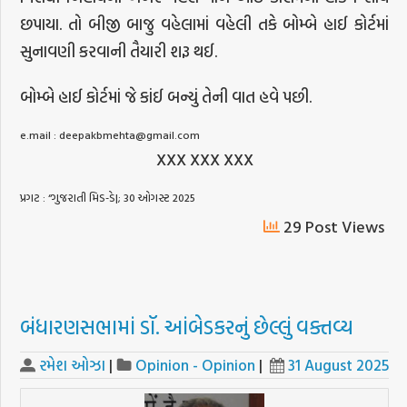
છપાયા. તો બીજી બાજુ વહેલામાં વહેલી તકે બોમ્બે હાઈ કોર્ટમાં
સુનાવણી કરવાની તૈયારી શરૂ થઈ.
બોમ્બે હાઈ કોર્ટમાં જે કાંઈ બન્યું તેની વાત હવે પછી.
e.mail : deepakbmehta@gmail.com
XXX XXX XXX
પ્રગટ : “ગુજરાતી મિડ-ડે|; 30 ઓગસ્ટ 2025
29 Post Views
બંધારણસભામાં ડૉ. આંબેડકરનું છેલ્લું વક્તવ્ય
રમેશ ઓઝા
|
Opinion - Opinion
|
31 August 2025