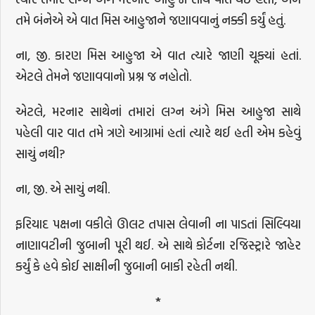
તમે બંનેએ એ વાત મિસ આહુજાને જણાવવાનું નક્કી કર્યું હતું.
ના, જી. કારણ મિસ આહુજા એ વાત ત્યારે જાણી ચૂક્યાં હતાં.
એટલે તેમને જણાવવાનો પ્રશ્ન જ નહોતો.
એટલે, મરનાર સાથેનાં તમારાં લગ્ન અંગે મિસ આહુજા સાથે
પહેલી વાર વાત તમે ત્રણે આગ્રામાં હતાં ત્યારે થઈ હતી એમ કહેવું
સાચું નથી?
ના, જી. એ સાચું નથી.
ફરિયાદ પક્ષના વકીલે ઊલટ તપાસ લેવાની ના પાડતાં સિલ્વિયા
નાણાવટીની જુબાની પૂરી થઈ. એ સાથે કોર્ટના રજિસ્ટ્રારે જાહેર
કર્યું કે હવે કોઈ સાક્ષીની જુબાની બાકી રહેતી નથી.
*