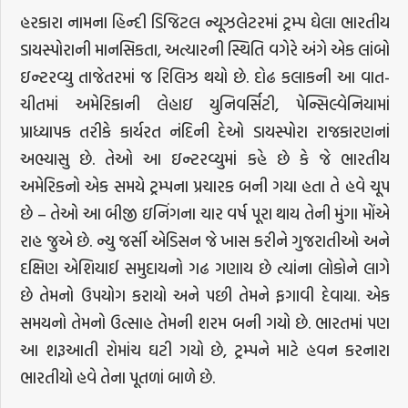
હરકારા નામના હિન્દી ડિજિટલ ન્યૂઝલેટરમાં ટ્રમ્પ ઘેલા ભારતીય
ડાયસ્પોરાની માનસિકતા, અત્યારની સ્થિતિ વગેરે અંગે એક લાંબો
ઇન્ટરવ્યુ તાજેતરમાં જ રિલિઝ થયો છે. દોઢ કલાકની આ વાત-
ચીતમાં અમેરિકાની લેહાઇ યુનિવર્સિટી, પેન્સિલ્વેનિયામાં
પ્રાધ્યાપક તરીકે કાર્યરત નંદિની દેઓ ડાયસ્પોરા રાજકારણનાં
અભ્યાસુ છે. તેઓ આ ઇન્ટરવ્યુમાં કહે છે કે જે ભારતીય
અમેરિકનો એક સમયે ટ્રમ્પના પ્રચારક બની ગયા હતા તે હવે ચૂપ
છે – તેઓ આ બીજી ઇનિંગના ચાર વર્ષ પૂરા થાય તેની મુંગા મોંએ
રાહ જુએ છે. ન્યુ જર્સી એડિસન જે ખાસ કરીને ગુજરાતીઓ અને
દક્ષિણ એશિયાઈ સમુદાયનો ગઢ ગણાય છે ત્યાંના લોકોને લાગે
છે તેમનો ઉપયોગ કરાયો અને પછી તેમને ફગાવી દેવાયા. એક
સમયનો તેમનો ઉત્સાહ તેમની શરમ બની ગયો છે. ભારતમાં પણ
આ શરૂઆતી રોમાંચ ઘટી ગયો છે, ટ્રમ્પને માટે હવન કરનારા
ભારતીયો હવે તેના પૂતળાં બાળે છે.