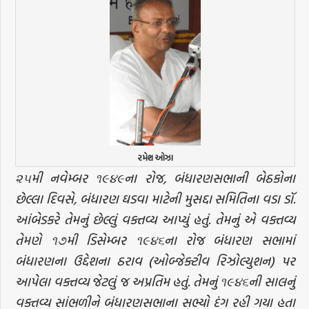
રમેશ ઓઝા
૨૫મી નવેમ્બર ૧૯૪૯ના રોજ, બંધારણસભાની બેઠકોના
છેલ્લા દિવસે, બંધારણ ઘડવા માટેની મુસદ્દા સમિતિના વડા ડૉ.
આંબેડકરે તેમનું છેલ્લું વક્તવ્ય આપ્યું હતું. તેમનું એ વક્તવ્ય
તેમણે ૧૭મી ડિસેમ્બર ૧૯૪૬ના રોજ બંધારણ સભામાં
બંધારણના ઉદ્દેશના ઠરાવ (ઓબ્જેક્ટીવ રિઝોલ્યુશન) પર
આપેલા વક્તવ્ય જેટલું જ અપ્રતિમ હતું. તેમનું ૧૯૪૬ની સાલનું
વક્તવ્ય સાંભળીને બંધારણસભાના સભ્યો દંગ રહી ગયા હતા