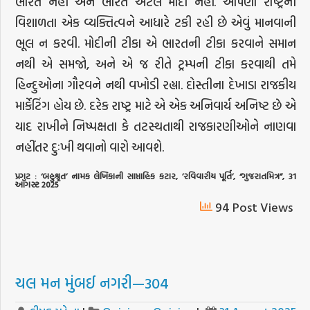
ભારત નહીં અને ભારત એટલે મોદી નહીં. આપણા રાષ્ટ્રની
વિશાળતા એક વ્યક્તિત્વને આધારે ટકી રહી છે એવું માનવાની
ભૂલ ન કરવી. મોદીની ટીકા એ ભારતની ટીકા કરવાને સમાન
નથી એ સમજો, અને એ જ રીતે ટ્રમ્પની ટીકા કરવાથી તમે
હિન્દુઓના ગૌરવને નથી વખોડી રહ્યા. દોસ્તીના દેખાડા રાજકીય
માર્કેટિંગ હોય છે. દરેક રાષ્ટ્ર માટે એ એક અનિવાર્ય અનિષ્ટ છે એ
યાદ રાખીને નિષ્પક્ષતા કે તટસ્થતાથી રાજકારણીઓને નાણવા
નહીંતર દુઃખી થવાનો વારો આવશે.
પ્રગટ
: ‘
બહુશ્રૃત
’
નામક
લેખિકાની
સાપ્તાહિક
કટાર
, ’
રવિવારીય
પૂર્તિ
’, “
ગુજરાતમિત્ર
”, 31
ઑગસ્ટ
2025
94 Post Views
ચલ મન મુંબઈ નગરી—304