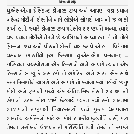
ચિરંતના ભટ્ટ
યુ.એસ.એ.ના પ્રેસિડન્ટ ડોનાલ્ડ ટ્રમ્પ અને આપણા વડા પ્રધાન
નરેન્દ્ર મોદીની દોસ્તીને નામે લોકોએ સોંગદો ખાવાની જ બાકી
રાખી હતી. જ્યારે ડોનાલ્ડ ટ્રમ્પ પહેલીવાર રાષ્ટ્રપતિ બન્યા, ત્યારે
વડા પ્રધાન મોદીએ તેમને જે આલિંગનો આપ્યા હતા તે તો શોલે
ફિલ્મના જય અને વીરુની દોસ્તી યાદ કરાવે એ હતા. વિદેશમાં
વસનારા ભારતીયો (આ કિસ્સામાં યુ.એસ.એ.માં વસનારા) –
ઇન્ડિયન ડાયસ્પોરાના એક હિસ્સાને અને આપણે ત્યાંના એક
હિસ્સાને લાગ્યું કે બસ હવે તો અમેરિકા અને ભારત એક સાથે
કદમ મિલાવીને ચાલશે અને આપણે તો ક્યાંના ક્યાં પહોંચી જશું!
મોદી અને ટ્રમ્પની વચ્ચે એક ઐતિહાસિક દોસ્તી શરૂ થવાની
હોવાનો હરખ કોણ જાણે કેટલાયે વ્યક્ત કર્યો હશે. ભારતમાં
ભા.જ.પ.ની રાષ્ટ્રવાદી વિચારસરણી પ્રત્યે ઝુકાવ ધરાવનારા
ભારતીય અમેરિકનો માટે આ કોઇ રાજકીય કૂટનીતિ નહીં, પણ
તેમના નસીબને ઉજાળનારી પરિસ્થિતિ હતી. તેમને તો સ્વપ્ને