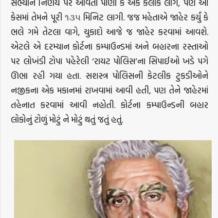
સભ્યોને નિર્ણય પર આવતાં પોણો કે એક કલાક લાગે, પણ આ
કેસમાં તેમને પૂરી ૧૩૫ મિનિટ લાગી. જજ મહેતાએ જાહેર કર્યું કે
ભલે ગમે તેટલા વાગે, ચુકાદો આજે જ જાહેર કરવામાં આવશે.
એટલે એ દરમ્યાન કોર્ટના કમ્પાઉન્ડમાં અને બહારના રસ્તાઓ
પર લોખંડી ટોપા પહેરેલી ‘રાયટ પોલિસ’ના સિપાઈઓ ખડે પગે
ઊભા રહી ગયા હતા. સશસ્ત્ર પોલિસની કેટલીક ટુકડીઓને
નજીકના એક મકાનમાં રાખવામાં આવી હતી, પણ તેને જાહેરમાં
તહેનાત કરવામાં આવી નહોતી. કોર્ટના કમ્પાઉન્ડની બહાર
લોકોનું ટોળું મોટું ને મોટું થતું જતું હતું.