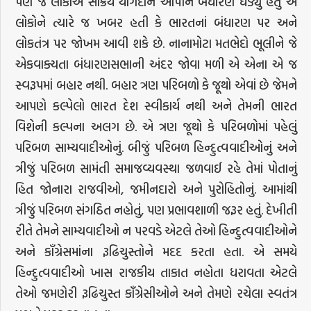
પણ જે લોકોએ સક્રિય યોગદાન આપીને બંધારણ ઘડ્યું હતું એ
લોકોને ત્યારે જ ખબર હતી કે ભારતનાં બંધારણ પર અને
લોકતંત્ર પર જોખમ આવી શકે છે. નાનામોટા મતભેદો ભૂલીને જે
એકવાક્યતા બંધારણસભાની અંદર જોવા મળી એ એના એ જ
સ્વરૂપમાં બહાર નથી. બહાર ત્રણ પરિબળો કે જૂથો એવાં છે જેમને
આપણે કલ્પેલો ભારત દેશ સ્વીકાર્ય નથી અને તેમની ભારત
વિશેની કલ્પના અલગ છે. એ ત્રણ જૂથો કે પરિબળોમાં પહેલું
પરિબળ સામ્યવાદીઓનું. બીજું પરિબળ હિન્દુત્વવાદીઓનું અને
ત્રીજું પરિબળ સામંતી સમાજવ્યવસ્થા જળવાઈ રહે તેમાં પોતાનું
હિત જોનારા રાજવીઓ, જમીનદારો અને પુરોહિતોનું. આમાંથી
ત્રીજું પરિબળ સંગઠિત નહોતું, પણ પ્રભાવશાળી જરૂર હતું. દેખીતી
રીતે તેમને સામ્યવાદીઓ ન પરવડે એટલે તેઓ હિન્દુત્વવાદીઓને
અને કાઁગ્રેસમાંના રૂઢિચુસ્તોને મદદ કરતા હતા. એ સમયે
હિન્દુત્વવાદીઓ ખાસ રાજકીય તાકાત નહોતા ધરાવતા એટલે
તેઓ જમણેરી રૂઢિચુસ્ત કાઁગ્રેસીઓને અને તેમણે રચેલા સ્વતંત્ર