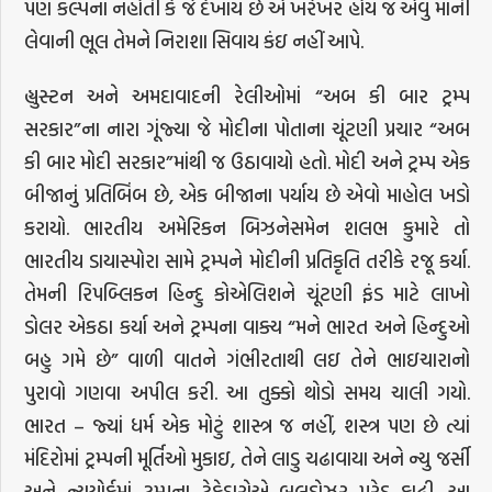
પણ કલ્પના નહોતી કે જે દેખાય છે એ ખરેખર હોય જ એવું માની
લેવાની ભૂલ તેમને નિરાશા સિવાય કંઇ નહીં આપે.
હ્યુસ્ટન અને અમદાવાદની રેલીઓમાં “અબ કી બાર ટ્રમ્પ
સરકાર”ના નારા ગૂંજ્યા જે મોદીના પોતાના ચૂંટણી પ્રચાર “અબ
કી બાર મોદી સરકાર”માંથી જ ઉઠાવાયો હતો. મોદી અને ટ્રમ્પ એક
બીજાનું પ્રતિબિંબ છે, એક બીજાના પર્યાય છે એવો માહોલ ખડો
કરાયો. ભારતીય અમેરિકન બિઝનેસમેન શલભ કુમારે તો
ભારતીય ડાયાસ્પોરા સામે ટ્રમ્પને મોદીની પ્રતિકૃતિ તરીકે રજૂ કર્યા.
તેમની રિપબ્લિકન હિન્દુ કોએલિશને ચૂંટણી ફંડ માટે લાખો
ડોલર એકઠા કર્યા અને ટ્રમ્પના વાક્ય “મને ભારત અને હિન્દુઓ
બહુ ગમે છે” વાળી વાતને ગંભીરતાથી લઇ તેને ભાઇચારાનો
પુરાવો ગણવા અપીલ કરી. આ તુક્કો થોડો સમય ચાલી ગયો.
ભારત – જ્યાં ધર્મ એક મોટું શાસ્ત્ર જ નહીં, શસ્ત્ર પણ છે ત્યાં
મંદિરોમાં ટ્રમ્પની મૂર્તિઓ મુકાઇ, તેને લાડુ ચઢાવાયા અને ન્યુ જર્સી
અને ન્યુયોર્કમાં ટ્રમ્પના ટેકેદારોએ બુલડોઝર પરેડ કાઢી. આ