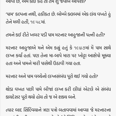
આવી છે, એમ કોઈ કહે તો તમે શું જવાબ આપશો?
‘પામ’ કલ્પના નથી, હકીકત છે. બોમ્બે ક્લબમાં એક લંચ વખતે હું
તેને મળી હતી, ૧૯૫૮માં.
તમને કઈ રીતે ખબર પડી પામ મરનાર આહુજાની પત્ની હતી?
મરનાર આહુજાએ મને એમ કહ્યું હતું કે ૧૯૪૭માં મેં પામ સાથે
લગ્ન કર્યાં હતાં. પણ તેના મા-બાપે મારા પર ખોટ્ટા આક્ષેપો મૂક્યા
હતા અને પામને મારી પાસેથી ઉઠાવી ગયા હતા.
મરનાર અને પામ વચ્ચેનો લગ્નસંબંધ પૂરો થઈ ગયો હતો?
થોડા વખત પછી પામે બીજાં લગ્ન કરી લીધાં એટલે એ સંબંધ
કાયદેસર પૂરો થયો હોય તો જ એ શક્ય બને.
ત્યાર બાદ સિલ્વિયાને ત્રણ પત્રો બતાવવામાં આવ્યા જે મરનારના