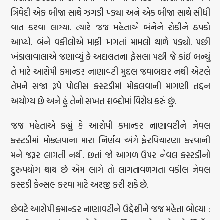
ત્રિવેદી એક બીજા સાથે ઝગડી પડ્યા અને એક બીજા સાથે સીધી
વાત કરવા લાગ્યા. ત્યારે જજ મહેતાએ બંનેને રોકીને ઠપકો
આપ્યો. બંને વકીલોએ માફી માગતાં મામલો થાળે પડ્યો. પછી
ખંડાલાવાલાએ જણાવ્યું કે અદાલતના ફેસલા પછી જે કાંઈ બન્યું
તે માટે આરોપી કમાન્ડર નાણાવટી મુદ્દલ જવાબદાર નથી એટલે
તેમને સજા રૂપે પોલીસ કસ્ટડીમાં મોકલવાની માગણી તદ્દન
અયોગ્ય છે અને હું તેનો સખત શબ્દોમાં વિરોધ કરું છું.
જજ મહેતાએ કહ્યું કે આરોપી કમાન્ડર નાણાવટીને નેવલ
કસ્ટડીમાં મોકલવાના મારા નિર્ણય અંગે ફેરવિચારણા કરવાની
મને જરૂર લાગતી નથી. છતાં જો આગળ ઉપર નેવલ કસ્ટડીનો
દુરુપયોગ થાય છે એમ લાગે તો લાગતાવળગતા વકીલ નેવલ
કસ્ટડી કેન્સલ કરવા માટે અરજી કરી શકે છે.
છેવટે આરોપી કમાન્ડર નાણાવટીને ઉદ્દેશીને જજ મહેતા બોલ્યા :