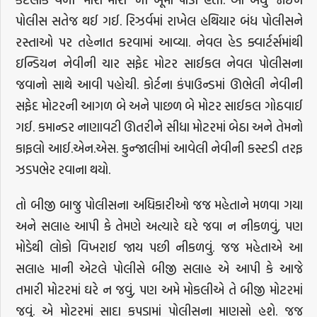
પોલીસ સતેજ થઈ ગઈ. રિઝર્વમાં રાખેલ હથિયાર બંધ પોલીસને
રસ્તાઓ પર તહેનાત કરવામાં આવ્યા. નેવલ હેડ ક્વાર્ટર્સમાંથી
ઇન્ડિયન નેવીની ચાર સફેદ મોટર સાઈકલ નેવલ પોલીસના
જવાનો સાથે આવી પહોચી. કોર્ટના કંપાઉન્ડમાં ઊભેલી નેવીની
સફેદ મોટરની આગળ બે અને પાછળ બે મોટર સાઈકલ ગોઠવાઈ
ગઈ. કમાન્ડર નાણાવટી ઊતરીને સીધા મોટરમાં બેઠા અને તેમનો
કાફલો આઈ.એન.એસ. કુન્જાલીમાં આવેલી નેવીની કસ્ટડી તરફ
ઝડપભેર રવાના થયો.
તો બીજી બાજુ પોલીસના અધિકારીઓ જજ મહેતાને મળવા ગયા
અને સલાહ આપી કે તેમણે અત્યારે ઘરે જવા ન નીકળવું, પણ
મોડેથી લોકો વિખરાઈ જાય પછી નીકળવું. જજ મહેતાએ આ
સલાહ માની એટલે પોલીસે બીજી સલાહ એ આપી કે આજે
તમારી મોટરમાં ઘરે ન જવું, પણ અમે મોકલીએ તે બીજી મોટરમાં
જવું. એ મોટરમાં સાદા કપડામાં પોલીસના માણસો હશે. જજ