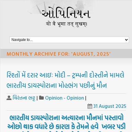
MONTHLY ARCHIVE FOR: 'AUGUST, 2025'
રિશ્તોં મેં દરાર આઇઃ મોદી – ટ્રમ્પની દોસ્તીને મામલે
ભારતીય ડાયસ્પોરાના મોહભંગ પછીનું મૌન
ચિરંતના ભટ્ટ
|
Opinion - Opinion
|
31 August 2025
ભારતીય
ડાયસ્પોરાના
અત્યારના
મૌનમાં
પસ્તાવો
ઓછો
થાક
વધારે
છે
કારણ
કે
તેમને
હવે
ખબર
પડી