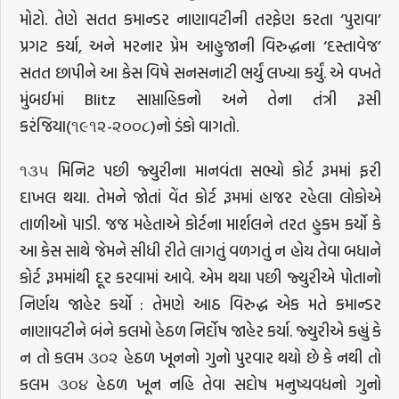
મોટો. તેણે સતત કમાન્ડર નાણાવટીની તરફેણ કરતા ‘પુરાવા’
પ્રગટ કર્યા, અને મરનાર પ્રેમ આહુજાની વિરુદ્ધના ‘દસ્તાવેજ’
સતત છાપીને આ કેસ વિષે સનસનાટી ભર્યું લખ્યા કર્યું. એ વખતે
મુંબઈમાં Blitz સાપ્તાહિકનો અને તેના તંત્રી રૂસી
કરંજિયા(૧૯૧૨-૨૦૦૮)નો ડંકો વાગતો.
૧૩૫ મિનિટ પછી જ્યુરીના માનવંતા સભ્યો કોર્ટ રૂમમાં ફરી
દાખલ થયા. તેમને જોતાં વેંત કોર્ટ રૂમમાં હાજર રહેલા લોકોએ
તાળીઓ પાડી. જજ મહેતાએ કોર્ટના માર્શલને તરત હુકમ કર્યો કે
આ કેસ સાથે જેમને સીધી રીતે લાગતું વળગતું ન હોય તેવા બધાને
કોર્ટ રૂમમાંથી દૂર કરવામાં આવે. એમ થયા પછી જ્યુરીએ પોતાનો
નિર્ણય જાહેર કર્યો : તેમણે આઠ વિરુદ્ધ એક મતે કમાન્ડર
નાણાવટીને બંને કલમો હેઠળ નિર્દોષ જાહેર કર્યા. જ્યુરીએ કહ્યું કે
ન તો કલમ ૩૦૨ હેઠળ ખૂનનો ગુનો પુરવાર થયો છે કે નથી તો
કલમ ૩૦૪ હેઠળ ખૂન નહિ તેવા સદોષ મનુષ્યવધનો ગુનો