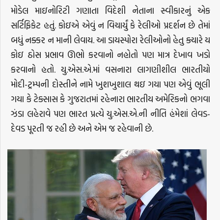
મોડેલ માઇનોરિટી ગણાતા વિદેશી નેતાના સ્વીકારનું એક
સર્ટિફિકેટ હતું. કોઇએ એવું ન વિચાર્યું કે રેલીઓ પ્રદર્શન છે તેમાં
બધું નક્કર ન માની લેવાય. આ ડાયસ્પોરા રેલીઓનો હેતુ ક્યારે ય
કોઇ ઠોસ પ્રભાવ ઊભો કરવાનો નહોતો પણ માત્ર દેખાવ ખડો
કરવાનો હતો. યુ.એસ.એ.માં વસનારા લાગણીશીલ ભારતીયો
મોદી-ટ્રમ્પની દોસ્તીને નામે ખુશખુશાલ થઇ ગયા પણ એવું ભૂલી
ગયા કે ટેક્સાસ કે ગુજરાતમાં રહેનારા ભારતીય અમેરિકનો ભગવા
ઝંડા લહેરાવે પણ ભારત પ્રત્યે યુ.એસ.એ.ની નીતિ હંમેશાં લેવડ-
દેવડ પૂરતી જ રહી છે અને એમ જ રહેવાની છે.