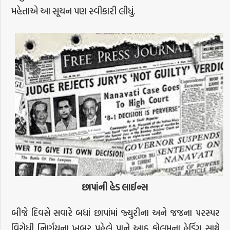
મહેતાએ આ સૂચન પણ સ્વીકારી લીધું.
છાપાંની
હેડ
લાઈન્સ
બીજે દિવસે સવારે બધાં છાપાંમાં જ્યુરીના અને જજના પરસ્પર
વિરોધી નિર્ણયના ખબર પહેલે પાને આઠ કોલમના હેડિંગ સાથે