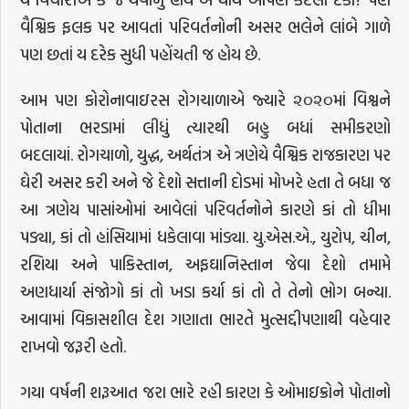
વૈશ્વિક ફલક પર આવતાં પરિવર્તનોની અસર ભલેને લાંબે ગાળે
પણ છતાં ય દરેક સુધી પહોંચતી જ હોય છે.
આમ પણ કોરોનાવાઇરસ રોગચાળાએ જ્યારે ૨૦૨૦માં વિશ્વને
પોતાના ભરડામાં લીધું ત્યારથી બહુ બધાં સમીકરણો
બદલાયાં. રોગચાળો, યુદ્ધ, અર્થતંત્ર એ ત્રણેયે વૈશ્વિક રાજકારણ પર
ઘેરી અસર કરી અને જે દેશો સત્તાની દોડમાં મોખરે હતા તે બધા જ
આ ત્રણેય પાસાંઓમાં આવેલાં પરિવર્તનોને કારણે કાં તો ધીમા
પડ્યા, કાં તો હાંસિયામાં ધકેલાવા માંડ્યા. યુ.એસ.એ., યુરોપ, ચીન,
રશિયા અને પાકિસ્તાન, અફઘાનિસ્તાન જેવા દેશો તમામે
અણધાર્યા સંજોગો કાં તો ખડા કર્યા કાં તો તે તેનો ભોગ બન્યા.
આવામાં વિકાસશીલ દેશ ગણાતા ભારતે મુત્સદ્દીપણાથી વહેવાર
રાખવો જરૂરી હતો.
ગયા વર્ષની શરૂઆત જરા ભારે રહી કારણ કે ઓમાઇક્રોને પોતાનો