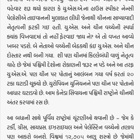
વહેવાર શરૂ થયો કારણ કે યુ.એસ.એ.ના હાઉસ સ્પીકર નેન્સી
પેલોસીએ તાઇવાનની મુલાકાત લીધી જેનાથી ચીનના સામ્યાવાદી
નેતૃત્વની ફટકી ગઇ હતી. યુ.એસ. અને ચીન વચ્ચેની સ્પર્ધા
ક્યાંક વિખવાદમાં તો નહીં ફેરવાઇ જાય ને? એ તો વખત આવ્યે
ખબર પડશે. બે નેતાઓ વચ્ચેની બેઠકથી કંઇ યુ.એસ. અને ચીન
દોસ્તાર નથી બની ગયા. શી પણ ચીનમાં કિલ્લેબંધી વાળું નેતૃત્વ
ચાહે છે જેમાં પશ્ચિમી દેશોના રોકાણની જરૂર ન પડે અને આ તરફ
યુ.એસ.એ. પણ ચીન પર પોતાનું આલંબન ગયા વર્ષ કરતાં ૨૦
ટકા ઘટાડી ચૂક્યો છે. યુરોપિયન યુનિયનને પણ ચીન પર પોતાનો
આધાર ઘટાડવો છે. આમ કેનેડા સિવાયના પશ્ચિમી રાષ્ટ્રોને ચીનથી
અંતર કરવામાં રસ છે.
આ બધાની સાથે પૂર્વિય રાષ્ટ્રોમાં ચૂંટણીઓ થવાની છે – જેમ કે
ટર્કી, ગ્રીસ, સાયપ્રસ. ઇઝરાઇયલ અને પેલેસ્ટિન વચ્ચેનો તણાવ
પણ આકરો બનશે. વિશ્વમાં ૧૨,૭૦૫ અણુ શસ્ત્રો છે જેમાંથી