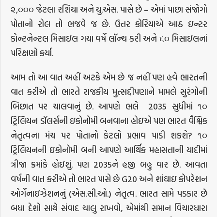
૨,૦૦૦ જેટલા રશિયા અને યુ.એસ. પાસે છે – એમાં પાછા સંજોગો
પોતાનો રોલ તો ભજવે જ છે. ઉત્તર કોરિયાએ આઠ ઇન્ટર
કોન્ટનેન્ટલ મિસાઇલ ગયા વર્ષે લૉન્ચ કરી અને ૬૦ મિસાઇલનાં
પરિક્ષણો કર્યા.
આમ તો આ વાત અહીં અટકે એમ છે જ નહીં પણ હવે ભારતની
વાત કરીએ તો ભારતે રાજકીય મુત્સદ્દીપણાને મામલે સુરંગોની
બિછાત પર ચાલવાનું છે. આપણે ભલે 2035 સુધીમાં ૧૦
ટ્રિલિયન ડૉલર્સની ઇકોનોમી બનવાના હોઇએ પણ ભારત વૈશ્વિક
નેતૃત્વના મંચ પર પોતાનો કેટલો પ્રભાવ પાડી શકશે? ૧૦
ટ્રિલિયનની ઇકોનોમી બની આપણે આર્થિક મહાસત્તાની યાદીમાં
ત્રીજા ક્રમાંકે હોઇશું. પણ 2035ને હજી બહુ વાર છે. આવતા
વર્ષની વાત કરીએ તો ભારત પાસે છે G20 અને શાંઘાઇ કોપરેશન
ઓર્ગેનાઇઝેશનનું (એસ.સી.ઓ.) નેતૃત્વ. ભારત સામે પડકાર છે
બધા દેશો સાથે સંવાદ ચાલુ રાખવો, એમાંથી સમાન વિચારધારા