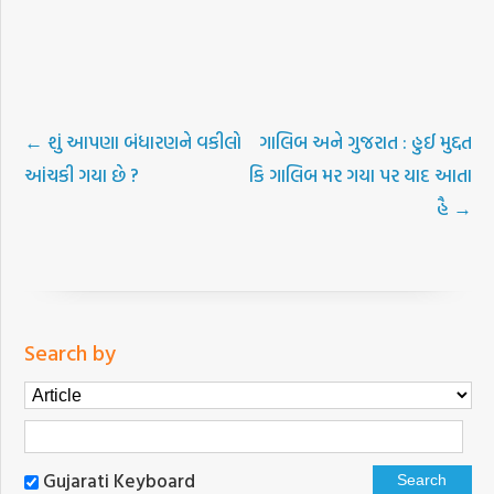
←
શું આપણા બંધારણને વકીલો
ગાલિબ અને ગુજરાત : હુઈ મુદ્દત
આંચકી ગયા છે ?
કિ ગાલિબ મર ગયા પર યાદ આતા
હૈ
→
Search by
Gujarati Keyboard