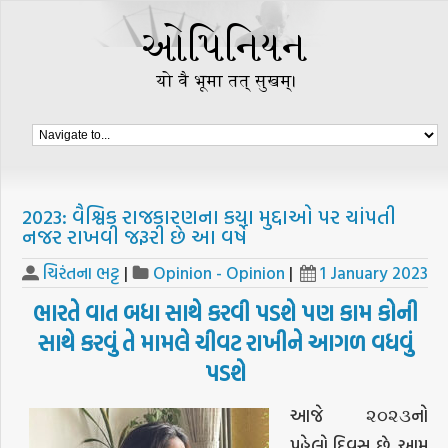
2023: વૈશ્વિક રાજકારણના કયા મુદ્દાઓ પર ચાંપતી
નજર રાખવી જરૂરી છે આ વર્ષે
ચિરંતના ભટ્ટ
|
Opinion - Opinion
|
1 January 2023
ભારતે વાત બધા સાથે કરવી પડશે પણ કામ કોની
સાથે કરવું તે મામલે ચીવટ રાખીને આગળ વધવું
પડશે
આજે ૨૦૨૩નો
પહેલો દિવસ છે. આમ