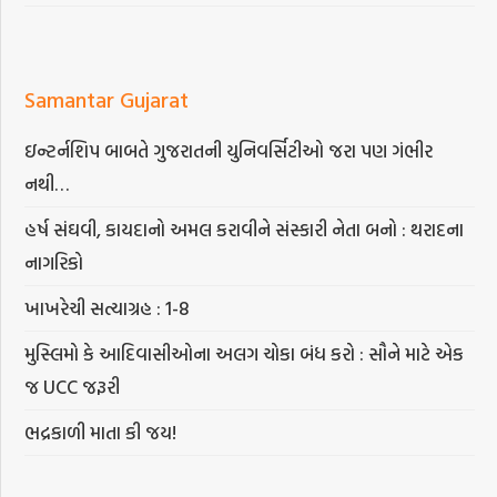
Samantar Gujarat
ઇન્ટર્નશિપ બાબતે ગુજરાતની યુનિવર્સિટીઓ જરા પણ ગંભીર
નથી…
હર્ષ સંઘવી, કાયદાનો અમલ કરાવીને સંસ્કારી નેતા બનો : થરાદના
નાગરિકો
ખાખરેચી સત્યાગ્રહ : 1-8
મુસ્લિમો કે આદિવાસીઓના અલગ ચોકા બંધ કરો : સૌને માટે એક
જ UCC જરૂરી
ભદ્રકાળી માતા કી જય!