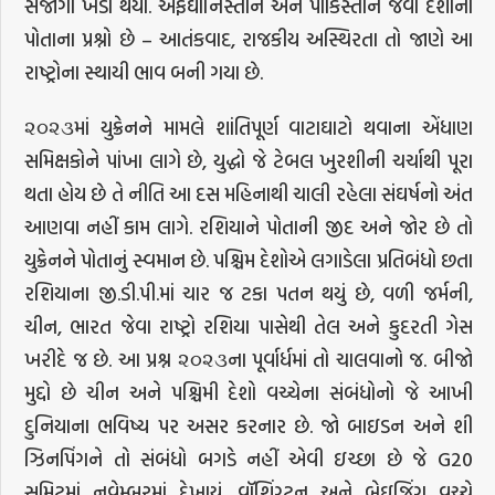
સંજોગો ખડા થયા. અફઘાનિસ્તાન અને પાકિસ્તાન જેવા દેશોના
પોતાના પ્રશ્નો છે – આતંકવાદ, રાજકીય અસ્થિરતા તો જાણે આ
રાષ્ટ્રોના સ્થાયી ભાવ બની ગયા છે.
૨૦૨૩માં યુક્રેનને મામલે શાંતિપૂર્ણ વાટાઘાટો થવાના એંધાણ
સમિક્ષકોને પાંખા લાગે છે, યુદ્ધો જે ટેબલ ખુરશીની ચર્ચાથી પૂરા
થતા હોય છે તે નીતિ આ દસ મહિનાથી ચાલી રહેલા સંઘર્ષનો અંત
આણવા નહીં કામ લાગે. રશિયાને પોતાની જીદ અને જોર છે તો
યુક્રેનને પોતાનું સ્વમાન છે. પશ્ચિમ દેશોએ લગાડેલા પ્રતિબંધો છતા
રશિયાના જી.ડી.પી.માં ચાર જ ટકા પતન થયું છે, વળી જર્મની,
ચીન, ભારત જેવા રાષ્ટ્રો રશિયા પાસેથી તેલ અને કુદરતી ગેસ
ખરીદે જ છે. આ પ્રશ્ન ૨૦૨૩ના પૂર્વાર્ધમાં તો ચાલવાનો જ. બીજો
મુદ્દો છે ચીન અને પશ્ચિમી દેશો વચ્ચેના સંબંધોનો જે આખી
દુનિયાના ભવિષ્ય પર અસર કરનાર છે. જો બાઇડન અને શી
ઝિનપિંગને તો સંબંધો બગડે નહીં એવી ઇચ્છા છે જે G20
સમિટમાં નવેમ્બરમાં દેખાયું. વૉશિંગ્ટન અને બેઇજિંગ વચ્ચે