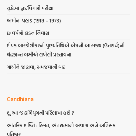
યુ.કે.માં ડ્રાઇવિંગની પરીક્ષા
અમીના પહાડ (1918 – 1973)
છ વર્ષનો લંડન નિવાસ
દીપક બારડોલીકરની પુણ્યતિથિએ એમની આત્મકથા(ઉત્તરાર્ધ)ની
ચંદ્રકાન્ત બક્ષીએ લખેલી પ્રસ્તાવના.
ગાંધીને જાણવા, સમજવાની વાટ
Gandhiana
શું આ જ કળિયુગની પરિભાષા હશે ?
આંતરિક શક્તિ : હિંમત, અંતરાત્માનો અવાજ અને અહિંસક
પ્રતિકાર