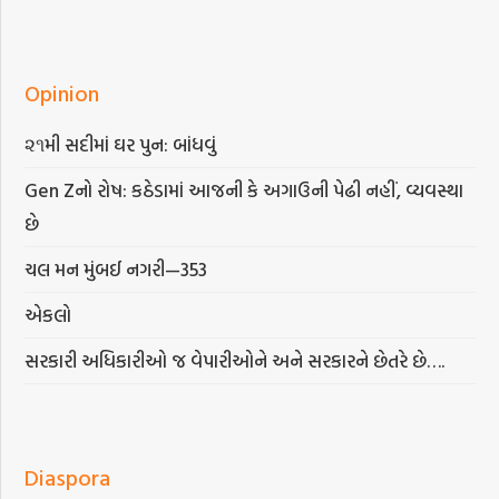
Opinion
૨૧મી સદીમાં ઘર પુન: બાંધવું
Gen Zનો રોષ: કઠેડામાં આજની કે અગાઉની પેઢી નહીં, વ્યવસ્થા
છે
ચલ મન મુંબઈ નગરી—353
એકલો
સરકારી અધિકારીઓ જ વેપારીઓને અને સરકારને છેતરે છે….
Diaspora