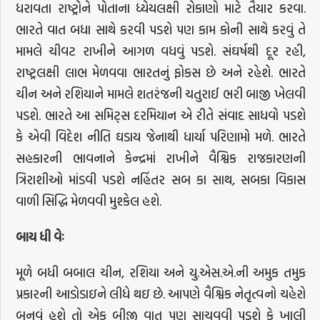
ધરાવતા રાષ્ટ્રોને પોતાના ધ્યેયલક્ષી રોકાણો માટે તૈયાર કરવા.
ભારતે વાત બધા સાથે કરવી પડશે પણ કામ કોની સાથે કરવું તે
મામલે ચીવટ રાખીને આગળ વધવું પડશે. સંઘર્ષથી દૂર રહી,
રાષ્ટ્રલક્ષી લાભ મેળવવા ભારતનું ફોકસ છે અને રહેશે. ભારતે
ચીન અને રશિયાને મામલે શતરંજની ચતુરાઈ ભરી બાજી ખેલવી
પડશે. ભારતે આ સમિટ્સ દરમિયાન એ રીતે સંવાદ સાધવો પડશે
કે એવી વિદેશ નીતિ ઘડાય જેનાથી ધાર્યા પરિણામો મળે. ભારતે
સહકારની ભાવનાને કેન્દ્રમાં રાખીને વૈશ્વિક રાજકારણની
ત્રિરાશીઓ માંડવી પડશે નહિંતર સબ કા સાથ, સબકા વિકાસ
વાળી સિદ્ધિ મેળવવી મુશ્કેલ હશે.
બાય
ધી
વેઃ
મૂળે બધી બબાલ ચીન, રશિયા અને યુ.એસ.એ.ની અમુક તમુક
પ્રકારની આડોડાઇને લીધે થઇ છે. આપણે વૈશ્વિક નેતૃત્વનો ચહેરો
બનવું હશે તો એક બીજી વાત પણ સાચવવી પડશે કે ખાલી