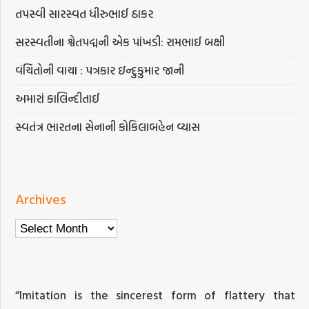
તપસ્વી સારસ્વત ધીરુભાઈ ઠાકર
સરસ્વતીના શ્વેતપદ્મની એક પાંખડી: રામભાઈ બક્ષી
વંચિતોની વાચા : પત્રકાર ઇન્દુકુમાર જાની
અમારાં કાલિન્દીતાઈ
સ્વતંત્ર ભારતના સેનાની કોકિલાબહેન વ્યાસ
Archives
Archives
“Imitation is the sincerest form of flattery that