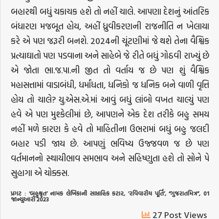
બહારથી બધું ચકાચક હશે તો નહીં ચાલે. આપણા દેશનું આંતરિક
બંધારણ મજબૂત હોય, અહીં ધ્રુવીકરણની રાજનીતિ ન ખેલાયા
કરે એ પણ જરૂરી બનશે. 2024ની ચૂંટણીમાં જે થશે તેના વૈશ્વિક
પ્રત્યાઘાતો પણ પડવાના અને સાહેબે જે રીતે બધું ગોઠવી રાખ્યું છે
એ જોતા ભા.જ.પા.ની જીત તો વર્તાય જ છે પણ શું વૈશ્વિક
મહાસત્તામાં વાડાબંધી, ધર્માંધતા, ધનિકો જ ધનિક બને વાળી વૃત્તિ
હોય તો ચાલે? યુ.એસ.એ.માં આવું બધું લાંબો વખત ચાલ્યું પણ
હવે એ પણ મુશ્કેલીમાં છે, આપણને એક દેશ તરીકે બહુ સમય
નહીં મળે કારણ કે હવે તો માહિતીના ઉભરામાં બધું બહુ જલદી
બહાર પડી જાય છે. આપણું ભવિષ્ય ઉજ્જવળ જ છે પણ
વર્તમાનનો સ્થાયીભાવ સમભાવ અને સહિષ્ણુતા હશે તો સોને પે
સુહાગા એ ચોક્કસ.
પ્રગટ
: ‘
બહુશ્રૃત
’
નામક
લેખિકાની
સાપ્તાહિક
કટાર
, ’
રવિવારીય
પૂર્તિ
’, “
ગુજરાતમિત્ર
”, 01
જાન્યુઆરી
2023
27 Post Views