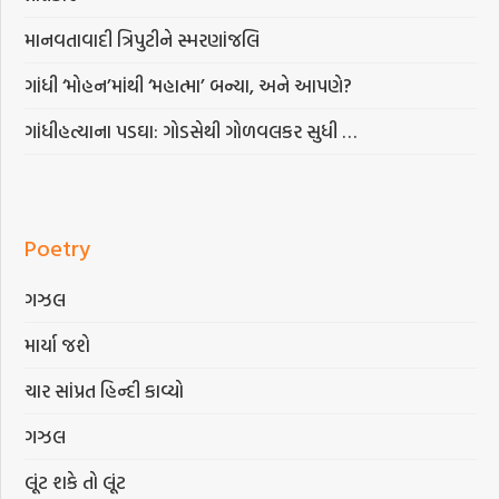
માનવતાવાદી ત્રિપુટીને સ્મરણાંજલિ
ગાંધી ‘મોહન’માંથી ‘મહાત્મા’ બન્યા, અને આપણે?
ગાંધીહત્યાના પડઘા: ગોડસેથી ગોળવલકર સુધી …
Poetry
ગઝલ
માર્યા જશે
ચાર સાંપ્રત હિન્દી કાવ્યો
ગઝલ
લૂંટ શકે તો લૂંટ