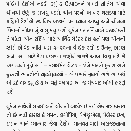
પશ્ચિમી દેશોએ નક્કી કર્યું કે ઉત્પાદનને મામલે તોતિંગ એવા
ચીનથી છેટું જ રાખવું પડશે, ચીન પરનો આધાર ઘટાડવા માટે
પશ્ચિમી દેશોએ સ્થાનિક બજારો પર ધ્યાન આપ્યું અને ચીનના
વિકલ્પો શોધવાનું ચાલુ કર્યું. વળી યુક્રેન પર રશિયાએ ચઢાઇ કરી
તે પહેલાં ચીન રશિયા માટે આર્થિક ગેરંટર દેશ હતો પણ ચીનની
ઝીરો કોવિડ નીતિ પણ ૨૦૨૨ના વૈશ્વિક સ્લો ડાઉનનું કારણ
બની. સત્તા માટે ફેણ પછાડતા રાષ્ટ્રોને કારણે આખા વિશ્વ માટે જે
અગત્યનો મુદ્દો હતો – ક્લાઇમેટ ચેન્જ – જેને કારણે દુકાળ અને
કુદરતી આફતોનો રાફડો ફાટ્યો – એ વખારે મુકાયો અને આ બધું
એ હદે બગડ્યું છે કે આવતું વર્ષ પણ આ જ ગુંચવાડાઓથી ભરેલું
હશે.
યુક્રેન સાથેની લડાઇ અને ચીનની આડોડાઇ કંઇ એક માત્ર કારણ
તો છે નહીં કારણ કે યમન, ઇથોપિયા, વેનેઝુએલા, પેલેસ્ટાઇન,
ઇરાન અને મ્યાન્માર જેવા દેશોમાં માનવતાવાદી અરાજકતાના