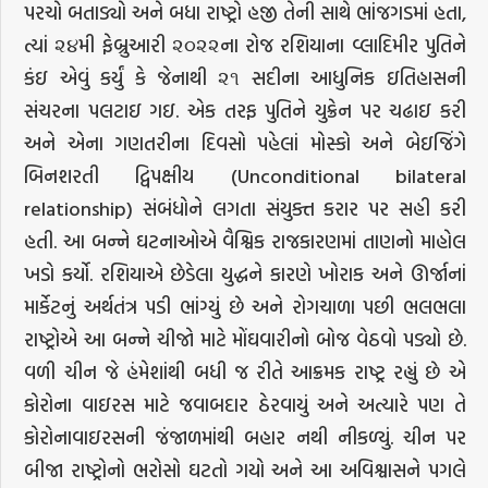
પરચો બતાડ્યો અને બધા રાષ્ટ્રો હજી તેની સાથે ભાંજગડમાં હતા,
ત્યાં ૨૪મી ફેબ્રુઆરી ૨૦૨૨ના રોજ રશિયાના વ્લાદિમીર પુતિને
કંઇ એવું કર્યું કે જેનાથી ૨૧ સદીના આધુનિક ઇતિહાસની
સંચરના પલટાઇ ગઇ. એક તરફ પુતિને યુક્રેન પર ચઢાઇ કરી
અને એના ગણતરીના દિવસો પહેલાં મોસ્કો અને બેઇજિંગે
બિનશરતી દ્વિપક્ષીય (Unconditional bilateral
relationship) સંબંધોને લગતા સંયુક્ત કરાર પર સહી કરી
હતી. આ બન્ને ઘટનાઓએ વૈશ્વિક રાજકારણમાં તાણનો માહોલ
ખડો કર્યો. રશિયાએ છેડેલા યુદ્ધને કારણે ખોરાક અને ઊર્જાનાં
માર્કેટનું અર્થતંત્ર પડી ભાંગ્યું છે અને રોગચાળા પછી ભલભલા
રાષ્ટ્રોએ આ બન્ને ચીજો માટે મોંઘવારીનો બોજ વેઠવો પડ્યો છે.
વળી ચીન જે હંમેશાંથી બધી જ રીતે આક્રમક રાષ્ટ્ર રહ્યું છે એ
કોરોના વાઇરસ માટે જવાબદાર ઠેરવાયું અને અત્યારે પણ તે
કોરોનાવાઇરસની જંજાળમાંથી બહાર નથી નીકળ્યું. ચીન પર
બીજા રાષ્ટ્રોનો ભરોસો ઘટતો ગયો અને આ અવિશ્વાસને પગલે