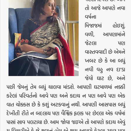
તો આજે આપણે નવા
વર્ષના
મિજાજમાં હોઇશું.
વળી, આપણામાંને
જેટલા પણ
વાસ્તવવાદી છે એમને
ખબર છે કે આ બધું
નવી વહુ નવ દા’ડા
જેવો ઘાટ છે, અને
પછી જેમનું તેમ બધું ચાલવા માંડશે. આપણી ઘટમાળમાં નક્કી
કરેલાં પરિવર્તનો આવે પણ અને કદાચ ન પણ આવે પણ એક
વાત ચોક્કસ છે કે કશું અટકવાનું નથી. આપણી આસપાસ બધું
દેખીતી રીતે ન બદલાય પણ વૈશ્વિક ફલક પર છેલ્લા એક વર્ષમાં
પાસાં સાવ પલટાયા છે. આમ જોવા જઇએ તો આપણે કદાચ એવું
ય વિચારીએ કે જે થવાનું હોય એ થાય આપણે કેટલા ટકા? પણ