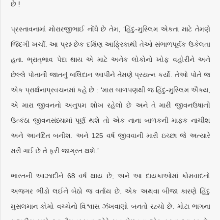
છે !
પ્રસ્તાવનામાં મોરારજીભાઈ નોંધે છે તેમ, ‘હિંદુ-મુસ્લિમ એકતા માટે તેમણે
જિંદગી ખર્ચી. આ પ્રશ્ન છેક દક્ષિણ આફ્રિકાથી તેઓ સંભાળપૂર્વક ઉકેલતા
હતા. ભ્રાતૃભાવ પેદા થાય એ માટે અનેક લોકોનો ખોફ વહોરીને અને
છેલ્લે પોતાની જાતનું બલિદાન આપીને તેમણે પ્રયત્ન કર્યો. તેઓ પોતે જ
એક પ્રાર્થનાપ્રવચનમાં કહે છે : ‘મારા બાળપણથી જ હિંદુ-મુસ્લિમ ઐક્ય,
એ મારા જીવનનો અનુપમ શોખ રહેલો છે અને તે મારી જીવનઉષાની
ઉત્કંઠા જીવનસંધ્યામાં પૂર્ણ થશે તો એક નાના બાળકની માફક નાચીશ
અને આનંદિત બનીશ. અને 125 વર્ષ જીવવાની મારી ઇચ્છા જે અત્યારે
મરી ગઈ છે તે ફરી જાગ્રત થશે.’
ભારતની આઝાદીને 68 વર્ષ થાય છે; અને આ દાયકાઓમાં કોમવાદનો
અજગર ભીડો લઈને બેઠો જ વર્તાય છે. એક અથવા બીજા કારણે હિંદુ
મુસલમાન કોમો વચ્ચેનો વિશ્વાસ ઝંખવાણો બનતો રહ્યો છે. મોટા ભાગના