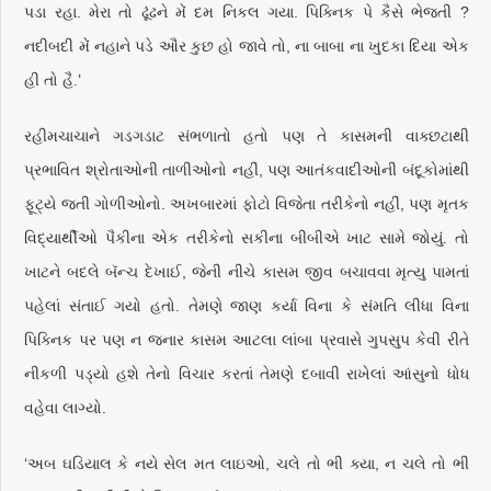
પડા રહા. મેરા તો ઢૂંઢને મેં દમ નિકલ ગયા. પિક્નિક પે કૈસે ભેજતી ?
નદીબદી મેં નહાને પડે ઔર કુછ હો જાવે તો, ના બાબા ના ખુદકા દિયા એક
હી તો હૈ.’
રહીમચાચાને ગડગડાટ સંભળાતો હતો પણ તે કાસમની વાક્છટાથી
પ્રભાવિત શ્રોતાઓની તાળીઓનો નહીં, પણ આતંકવાદીઓની બંદૂકોમાંથી
ફૂટ્યે જતી ગોળીઓનો. અખબારમાં ફોટો વિજેતા તરીકેનો નહીં, પણ મૃતક
વિદ્યાર્થીઓ પૈકીના એક તરીકેનો સકીના બીબીએ ખાટ સામે જોયું. તો
ખાટને બદલે બૅન્ચ દેખાઈ, જેની નીચે કાસમ જીવ બચાવવા મૃત્યુ પામતાં
પહેલાં સંતાઈ ગયો હતો. તેમણે જાણ કર્યા વિના કે સંમતિ લીધા વિના
પિક્નિક પર પણ ન જનાર કાસમ આટલા લાંબા પ્રવાસે ગુપસુપ કેવી રીતે
નીકળી પડ્યો હશે તેનો વિચાર કરતાં તેમણે દબાવી રાખેલાં આંસુનો ધોધ
વહેવા લાગ્યો.
‘અબ ઘડિયાલ કે નયે સેલ મત લાઇઓ, ચલે તો ભી ક્યા, ન ચલે તો ભી