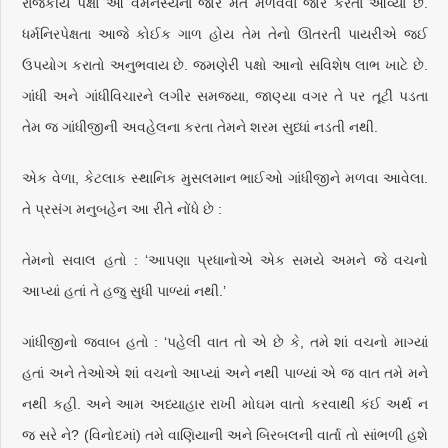
રાજકીય પક્ષો આ વૈમનસ્યના જોરે મત મેળવવા જોર કરતા આવ્યા છે.
ધર્મનિરપેક્ષતા આજે કોઈક ગાળ હોય તેમ તેનો ઊતરતી પાયરીએ જઈ
ઉપયોગ કરાતો અનુભવાય છે. જમણેરી પક્ષો આનો સવિશેષ લાભ ખાટે છે.
ગાંધી અને ગાંધીવિચારને લગીર સમજ્યા, જાણ્યા વગર તે પર તૂટી પડતા
તેમ જ ગાંધીજીની અવહેલના કરતા તેમને શરમ સુધ્ધાં નડતી નથી.
એક વેળા, કેટલાક સ્થાનિક મુસલમાન ભાઈઓ ગાંધીજીને મળવા આવેલા.
તે પ્રસંગ મનુબહેન આ રીતે નોંધે છે :
તેમનો સવાલ હતો : ‘આપણા પ્રધાનોએ એક સમયે અમને જે વચનો
આપ્યાં હતાં તે હજુ સુધી પાળ્યાં નથી.’
ગાંધીજીનો જવાબ હતો : ‘પહેલી વાત તો એ છે કે, તમે શાં વચનો માગ્યાં
હતાં અને તેઓએ શાં વચનો આપ્યાં અને નથી પાળ્યાં એ જ વાત તમે મને
નથી કહી. અને આમ અધ્યાહાર રાખી મોઘમ વાતો કરવાથી કંઈ અર્થ ન
જ સરે ને? (વિનોદમાં) તમે વાણિયાની અને બિરબલની વાર્તા તો સાંભળી હશે