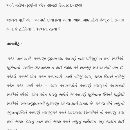
અને ગરીબ ત્રણેનો એક સામટો ઉદ્ધાર ઇચ્છ્યો.’
જાતને પૂછીએ : આપણે છેવાડાના આવા આવા માણસોને કેન્દ્રમાં રાખતા
થયા કે હાંસિયામાં ધકેલતા રહ્યા ?
પાનબીડું :
‘એક વાત ખરી. આપણા જીવતરમાં આપણે બધા પરિપૂર્ણ ન થઈ શકીએ.
પૂર્ણતાની પ્રાપ્તિ ઝટવારમાં ન થઈ જાય એ સમજી શકાય તેવી વાત છે.
એટલે આજે એક અંગ અપનાવી, કાલે બીજું અંગ, પરમ દિવસે ત્રીજું
એમ એક પછી એક − અંગ અપનાવીને આપણે સમગ્રને અપનાવી
શકીએ છીએ. એક-એક પગલું ભરીને જ આપણે પૂર્ણતાના શિખરે પહોંચી
શકીએ. માનવજીવનની સુધારણા એ જ માર્ગે શક્ય છે. એ જ રીતે બાપુની
જીવનદૃષ્ટિને આપણે સમજીએ અને આચારમાં ઉતારીએ તો આપણું કામ
થઈ જાય, દેશનું કામ થઈ જાય અને બાપુનું બલિદાન પણ સાર્થક થઈ