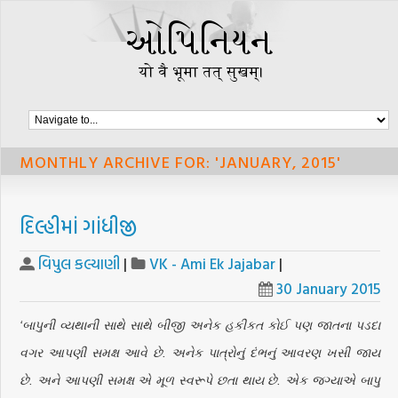
MONTHLY ARCHIVE FOR: 'JANUARY, 2015'
દિલ્હીમાં ગાંધીજી
વિપુલ કલ્યાણી
|
VK - Ami Ek Jajabar
|
30 January 2015
‘બાપુની વ્યથાની સાથે સાથે બીજી અનેક હકીકત કોઈ પણ જાતના પડદા
વગર આપણી સમક્ષ આવે છે. અનેક પાત્રોનું દંભનું આવરણ ખસી જાય
છે. અને આપણી સમક્ષ એ મૂળ સ્વરૂપે છતા થાય છે. એક જગ્યાએ બાપુ