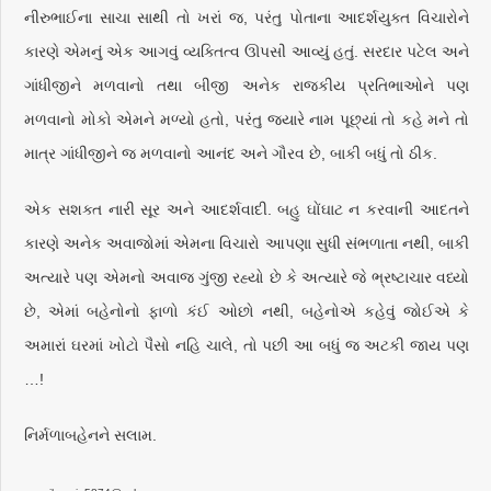
નીરુભાઈના સાચા સાથી તો ખરાં જ, પરંતુ પોતાના આદર્શયુક્ત વિચારોને
કારણે એમનું એક આગવું વ્યક્તિત્વ ઊપસી આવ્યું હતું. સરદાર પટેલ અને
ગાંધીજીને મળવાનો તથા બીજી અનેક રાજકીય પ્રતિભાઓને પણ
મળવાનો મોકો એમને મળ્યો હતો, પરંતુ જ્યારે નામ પૂછ્યાં તો કહે મને તો
માત્ર ગાંધીજીને જ મળવાનો આનંદ અને ગૌરવ છે, બાકી બધું તો ઠીક.
એક સશક્ત નારી સૂર અને આદર્શવાદી. બહુ ઘોંઘાટ ન કરવાની આદતને
કારણે અનેક અવાજોમાં એમના વિચારો આપણા સુધી સંભળાતા નથી, બાકી
અત્યારે પણ એમનો અવાજ ગુંજી રહ્યો છે કે અત્યારે જે ભ્રષ્ટાચાર વધ્યો
છે, એમાં બહેનોનો ફાળો કંઈ ઓછો નથી, બહેનોએ કહેવું જોઈએ કે
અમારાં ઘરમાં ખોટો પૈસો નહિ ચાલે, તો પછી આ બધું જ અટકી જાય પણ
…!
નિર્મળાબહેનને સલામ.