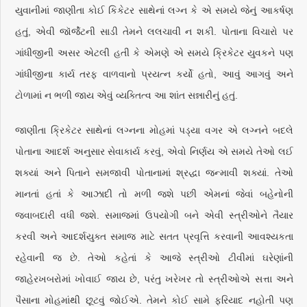
યુવાનીમાં જાણીતા કોઈ કિકેટર સાથેનાં લગ્ન કે એ સમયે જેનું આકર્ષણ
હતું, એવી જૉર્જેટની સાડી તેમને લલચાવી ન શકી. પોતાના વિચારો પર
ગાંધીજીની અસર એટલી હતી કે એમણે એ સમયે ક્રિકેટર યુવકને પણ
ગાંધીજીના કાર્ય તરફ વાળવાનો પ્રયત્ન કર્યો હતો, આવું આગવું અને
ટોળામાં ન ભળી જાય એવું વ્યક્તિત્વ આ શાંત સન્નારીનું હતું.
જાણીતા ક્રિકેટર સાથેનાં લગ્નના મોહમાં પડ્યા વગર એ લગ્નને બદલે
પોતાના આદર્શ અનુસાર સેવાકાર્ય કરવું, એવો નિર્ણય એ સમયે તેઓ લઈ
શક્યાં અને પિતાને સમજાવી પોતાનામાં શ્રદ્ધા જન્માવી શક્યાં. તેઓ
માનતાં હતાં કે આઝાદી તો મળી જશે પછી એમનાં જેવાં બહેનોની
જવાબદારી વધી જશે. સમાજમાં ઉપયોગી બને એવી સ્ત્રીઓને તૈયાર
કરવી અને આદર્શયુક્ત સમાજ માટે સતત પ્રવૃત્તિ કરવાની આવશ્યકતા
રહેવાની જ છે. તેઓ કહેતાં કે આજે સ્ત્રીઓ ટીવીમાં ઘરેણાંની
જાહેરખબરોમાં ખોવાઈ જાય છે, પરંતુ ખરેખર તો સ્ત્રીઓએ સત્તા અને
પૈસાના મોહમાંથી છૂટવું જોઈએ. તેમને કોઈ સામે ફરિયાદ નહોતી પણ