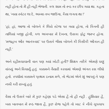
નહીં હોતા તો મૈં હી નહીં ભેજતી. કલ શામ તો રૂઠ કર છીપ ગયા થા. કહતા
થા, ‘નયા સ્વૅટર લા દે, અમ્મા તબ જાઉંગા, કૈસા લગતા થા !’
‘હાં, હાં, આજ તો બોલને કે લિયે સ્ટેજ પર ગયા હોગા, તો કિતની હી
તાલિયાં બજી હોગી, કલ અખબાર મેં દેખના, ઉસકા ફોટુ જરૂર હોગા.
‘મજહબ ઔર આતંકવાદ’ પર ઉસકે જૈસા બોલને કી કિસીકી ઔકાત હી
નહીં.’
અને રહીમચાચાની વાત પણ ક્યાં ખોટી હતી? શિક્ષક તરીકે એમણે ઘણું
વાંચ્યું અને વિચાર્યું હતું. કાસમને તૈયારી કરવામાં એમણે અંગત રસ લીધો
હતો. સ્પર્ધામાં કાસમને પ્રથમ ઇનામ મળે, તો ભેટમાં એને શું આપવું તે પણ
નક્કી કરી રાખ્યું હતું.
વૈસા તો ઉસકે બારે મેં કુછ કહેણા પડે એસા હૈ તો હી નહીં . હુંશિયાર હૈ,
બસ બાતબાત મેં રૂઠ જાતા હૈ, કુછ રોજ પહેલે તો ખાટ કે નીચે ચુપચાપ