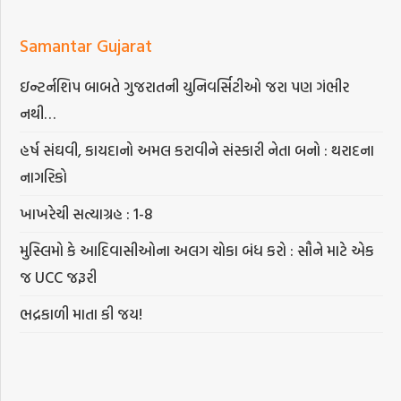
Samantar Gujarat
ઇન્ટર્નશિપ બાબતે ગુજરાતની યુનિવર્સિટીઓ જરા પણ ગંભીર
નથી…
હર્ષ સંઘવી, કાયદાનો અમલ કરાવીને સંસ્કારી નેતા બનો : થરાદના
નાગરિકો
ખાખરેચી સત્યાગ્રહ : 1-8
મુસ્લિમો કે આદિવાસીઓના અલગ ચોકા બંધ કરો : સૌને માટે એક
જ UCC જરૂરી
ભદ્રકાળી માતા કી જય!