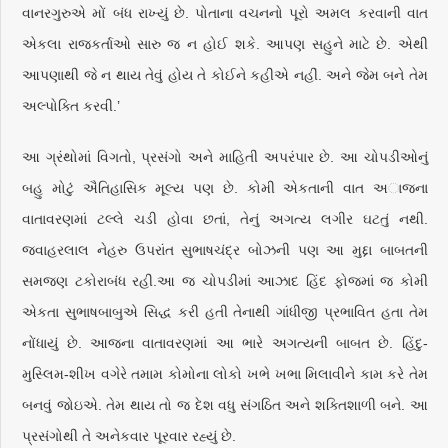
વાનરગુરુએ મોં બંધ રાખ્યું છે. પોતાના વચનનો પૂરો અમલ કરવાની વાત
એકલા રાજકર્તાઓ સારુ જ ન હોઈ શકે. આપણ સહુને માટે છે. એથી
આપણાથી જે ન થાય તેવું હોય તે કોઈને કહીએ નહીં. અને જેમ બને તેમ
અલ્પોક્તિ કરવી.’
આ ગ્રંથોમાં વિગતો, પ્રસંગો અને માહિતી અપરંપાર છે. આ ચોપડીઓનું
બહુ મોટું ઐતિહાસિક મૂલ્ય પણ છે. કોમી એકતાની વાત અાજના
વાતાવરણમાં ટલ્લે ચડી હોવા છતાં, તેનું અગત્ય લગીર ઘટતું નથી.
જવાહરલાલ નેહરુ ઉપરાંત સુભાષચંદ્ર બોઝની પણ આ મુદ્દા બાબતની
સમજણ ટકોરાબંધ રહી.આ જ ચોપડીમાં આઝાદ હિંદ ફોજમાં જ કોમી
એકતા સુભાષબાબુએ સિદ્ધ કરી હતી તેનાથી ગાંધીજી પ્રભાવિત હતા તેમ
નોંધાયું છે. આજના વાતાવરણમાં આ ભારે અગત્યની બાબત છે. હિંદુ-
મુસ્લિમ-શીખ વગેરે તમામ કોમોના લોકો ખભે ખભા મિલાવીને કામ કરે તેમ
બનવું જોઇએ. તેમ થાય તો જ દેશ વધુ સંગઠિત અને શક્તિશાળી બને. આ
પ્રસંગોથી તે અનેકવાર પૂરવાર રહ્યું છે.