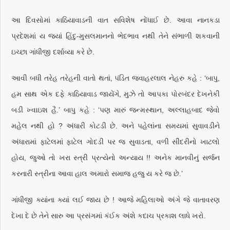
આ દિવસોમાં કાઠિયાવાડની વાત સવિશેષ નોંધાઈ છે. આવા નાનકડા
પ્રદેશમાં ય જ્યાં હિંદુ-મુસલમાનનો ભેદભાવ નથી તેને સંભાળી શકવાની
ઇચ્છા ગાંધીજી દર્શાવ્યા કરે છે.
આવી બધી તરેહ તરેહની વાતો થતાં, પંડિત જવાહરલાલ નેહરુ કહે : ‘બાપુ,
હમ સાથ એક દફે કાઠિયાવાડ જાયેંગે, મુઝે તો આપકા પોરબંદર દેખનેકી
બડી ખ્વાઇશ હૈ.’ બાપુ કહે : ‘પણ મારું જન્મસ્થાન, અલ્લાહબાદ જેવો
મહેલ નથી હો ? અંધારી કોટડી છે. અને પહેલાંના સમયમાં સુવાવડીને
અંધારામાં ફાટેલમાં ફાટેલ ગોદડી પર જ સુવાડતા, વળી સીંદરીનો ખાટલો
હોય, જુઓ તો ખરા સ્ત્રી પ્રત્યેનો અન્યાય !! અનેક માનવીનું સર્જન
કરનારી સ્ત્રીના આવા હાલ અમારો સમાજ હજુ ય કરે જ છે.’
ગાંધીજી ક્યાંના ક્યાં લઈ જાય છે ! આજે મહિલાઓ અંગે જે વાતાવરણ
દેખા દે છે તેને સારુ આ પ્રસંગમાં કંઈક અંશે કદાચ પ્રકાશ લાધે ખરો.