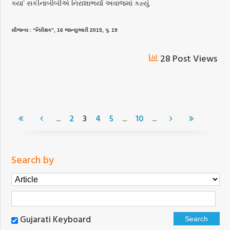
ક્યા’ સકીનાબીબીએ નિરાશાભર્યા અવાજમાં કહ્યું.
સૌજન્ય : “નિરીક્ષક”, 16 જાન્યુઆરી 2015, પૃ. 19
28 Post Views
...
...
...
2
3
4
5
10
Search by
Gujarati Keyboard