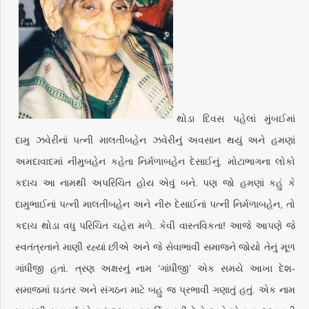
થોડા દિવસ પહેલાં મુંબઈમાં
દામુ ઝવેરીનાં પત્ની માલતીબહેન ઝવેરીનું અવસાન થયું અને હમણાં
અમદાવાદમાં નીમુબહેન કહેતા નિર્મળાબહેન દેસાઈનું. મોટાભાગના લોકો
કદાચ આ નામથી અપરિચિત હોય એવું બને. પણ જો હમણાં કહું કે
દામુભાઈનાં પત્ની માલતીબહેન અને નીરુ દેસાઈનાં પત્ની નિર્મળાબહેન, તો
કદાચ થોડા વધુ પરિચિત ચહેરા મળે. કેવી વાસ્તવિકતા! આજે આપણે જે
સ્વતંત્રતાને માણી રહ્યાં છીએ અને જે સેવાભાવી સમાજને જોયો તેનું મૂળ
ગાંધીજી હતાં. ત્રણ અક્ષરનું નામ ‘ગાંધીજી’ એક સમયે આખા દેશ-
સમાજમાં ઘડતર અને સંગઠન માટે બહુ જ પ્રભાવી ગણાતું હતું. એક નામ