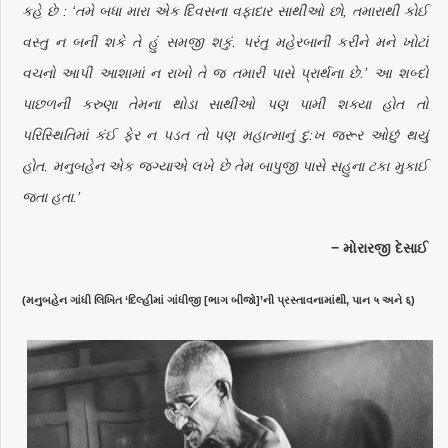
કહે છે : ‘તમે બધા મારા એક દિવસના વફાદાર સાથીઓ છો, તમારાથી કોઈ
વસ્તુ ન બની શકે તે હું સમજી શકું. પરંતુ મહેરબાની કરીને મને ખોટાં
વચનો આપી આશામાં ન રાખો તે જ તમારી પાસે પ્રાર્થના છે.’ આ શબ્દો
પાછળની કરુણા તેમના થોડા સાથીઓ પણ પામી શક્યા હોત તો
પરિસ્થિતિમાં કંઈ ફેર ન પડત તો પણ મહાત્માનું દુ:ખ જરૂર ઓછું થયું
હોત. મનુબહેન એક જગ્યાએ લખે છે તેમ બાપુજી પાસે સહુના ટકા મુકાઈ
જતા હતા.’
− મોરારજી દેસાઈ
(મનુબહેન ગાંધી લિખિત ‘દિલ્હીમાં ગાંધીજી [ભાગ બીજો]’ની પ્રસ્તાવનામાંથી, પાન ५ અને ६)