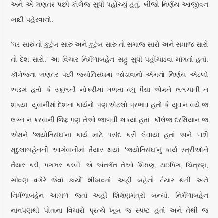
અને એ ભણતર પછી કૉલેજ સુધી પહોંચ્યું હતું. બીજો નિર્ણય આજીવન
ખાદી પહેરવાનો.
‘ઘર સારું તો કુટુંબ સારું અને કુટુંબ સારું તો સમાજ સારો અને સમાજ સારો
તો દેશ સારો.’ આ વિચાર નિર્મળાબહેન સહુ સુધી પહોંચાડવા માંગતાં હતાં.
કૉલેજના ભણતર પછી જ્યોતિસંઘમાં જોડાવાનો એમનો નિર્ણય એટલો
અડગ હતો કે સ્કૂલની નોકરીમાં મળતા વધુ પૈસા એમને લલચાવી ન
શક્યા. યુવાનીમાં દેશના કાર્યનો પણ એટલો પ્રભાવ હતો કે યુવાન વયે જ
લગ્ન ન કરવાની જિદ્દ પણ તેઓ જાળવી શક્યાં હતાં. કૉલેજ દરમિયાન જ
એમને ‘જ્યોતિસંઘ’ના કાર્ય માટે પસંદ કરી લેવાયાં હતાં અને પછી
મૃદુલાબહેનની આગેવાનીમાં તૈયાર થયાં. ‘જ્યોતિસંઘ’નું કાર્ય સ્ત્રીઓને
તૈયાર કરી, પગભર કરવી. એ અંતર્ગત તેઓ શિક્ષણ, ટાઇપિંગ, ચિત્રણ,
સીવણ વગેરે જેવાં કાર્યો શીખવતાં. અહીં બહેનો તૈયાર થતી અને
નિર્મળાબહેન આગળ જતાં અહીં શિક્ષણમંત્રી બન્યાં. નિર્મળાબહેન
નાનપણથી પોતાના વિચારો પ્રત્યે ખૂબ જ સ્પષ્ટ હતાં અને તેથી જ