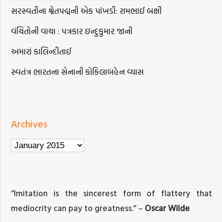
સરસ્વતીના શ્વેતપદ્મની એક પાંખડી: રામભાઈ બક્ષી
વંચિતોની વાચા : પત્રકાર ઇન્દુકુમાર જાની
અમારાં કાલિન્દીતાઈ
સ્વતંત્ર ભારતના સેનાની કોકિલાબહેન વ્યાસ
Archives
Archives
“Imitation is the sincerest form of flattery that
mediocrity can pay to greatness.” –
Oscar Wilde