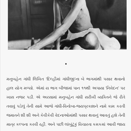
•
મનુબહેન ગાંધી લિખિત ‘દિલ્હીમાં ગાંધીજી’ના બે ભાગમાંથી પસાર થવાનો
હાલ યોગ મળ્યો. એમાં ય ભાગ બીજામાં પાન ११થી અપાયા ‘નિવેદન’ પર
ખાસ નજર પડી. એ અરસામાં મનુબહેન ગાંધી સરીખી વ્યક્તિને જે રીતે
તવાવું પડેલું તેની સામે આજે ગાંધી-વિનોબા-જયપ્રકાશને નામે કામ કરતી
જમાતને શી શી અને કેવીકેવી વેદનાઓમાંથી પસાર થવાનું આવતું હશે તેની
માત્ર કલ્પના કરવી રહી. અને પછી લાંબુંટૂંકું વિચારતા કમકમાં આવી જાય