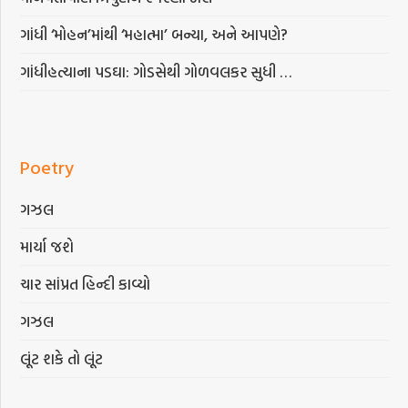
ગાંધી ‘મોહન’માંથી ‘મહાત્મા’ બન્યા, અને આપણે?
ગાંધીહત્યાના પડઘા: ગોડસેથી ગોળવલકર સુધી …
Poetry
ગઝલ
માર્યા જશે
ચાર સાંપ્રત હિન્દી કાવ્યો
ગઝલ
લૂંટ શકે તો લૂંટ