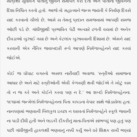
માત્રથી યુવાવર્ગ પોતાનું જીવન સમર્પિત કરી દેતો અને પોતાના જીવનની
દિશા નિશ્ચિત કરતો હતો. આજે તો મહાત્માને જન્મ જયંતી કે નિર્વાણ દિવસે
યાદ કરવાનો ચીલો છે, આમે ય તેમનું પ્રદાન સમજવામાં આપણી સમજ
ઓછી પડે છે. ગાંધીજીથી પ્રભાવિત પેઢી અત્યારે ઢળતી વયમાં છે અનેક
દીવડાઓ બુઝાઈ ગયા છે અને કેટલાંક બુઝાવવાની દિશામાં છે. એમને યાદ
કરવાની એક નૈતિક જવાબદારી રૂપે આપણે નિર્મળાબહેનને યાદ કરવાં
જોઈએ.
કોઈ જ ઘોંઘાટ વગરનો અસલ નારીવાદી અવાજ. ‘સ્ત્રીઓ સમાજના
આધાર છે અને માટે સ્ત્રીઓની એવી કેળવણી થવી જોઈએ તે ખોટું કામ
તો ન જ કરે અને કોઈને કરવા પણ ન દે.’ આ શબ્દો નિર્મળાબહેનના.
૧૯૧૪માં જન્મેલાં નિર્મળાબહેનના પિતા કાપડના વેપાર સાથે જોડાયેલા હતા.
નાનપણમાં ભણવાની બિલકુલ ઇચ્છા ન ધરાવતાં નિર્મળાબહેને સ્કૂલે જવાની
ના પાડી દીધી હતી અને લાડકી દીકરીનું માતા-પિતાએ સાંભળ્યું પણ હતું પણ
પછી ગાંધીજીની હાકલથી ભણવાનું નક્કી કર્યું અને ઘરે શિક્ષક રાખી ભણ્યાં