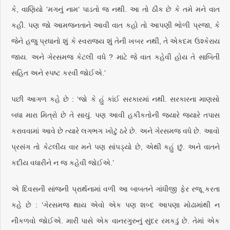
કે, વાણિયો ‘મગનું નામ‘ પાડતો જ નથી. આ તો ઠીક છે કે તમે મને વાત
કહી. પણ જો આમજનતાને આવી વાત કહો તો આપણી ભોળી પ્રજા, કે
જેને હજુ પ્રધાનો શું કે સ્વરાજ્ય શું તેની ખબર નથી, તે એકદમ ઉશ્કેરાય
જાય. અને ગેરસમજ કેટલી વધે ? માટે જે વાત કહેવી હોય તે સાબિતી
સહિત અને સ્પષ્ટ કરવી જોઈએ.’
પછી આગળ કહે છે : ‘જો કે હું કાંઈ સરકારમાં નથી. સરકારના માણસો
બધા મારા મિત્રો છે તે સાચું. પણ આવી હકીકતોની જ્યારે જ્યારે તપાસ
કરાવવામાં આવે છે ત્યારે લગભગ ખોટું ઠરે છે. અને ગેરસમજ વધે છે. આવો
પ્રસંગ તો કેટલીય વાર મને પણ સાંપડ્યો છે, એથી કહું છું. અને વાતને
કદીય વધારીને ન જ કહેવી જોઈએ.’
એ દિવસની સાંજની પ્રાર્થનામાં વળી આ બાબતને ગાંધીજી ફેર રજૂ કરતા
કહે છે : ‘ગેરસમજ થાય એવો એક પણ શબ્દ આપણા મોઢામાંથી ન
નીકળવો જોઈએ. મારી પાસે એક વાનરગુરુનું સુંદર રમકડું છે. તેમાં એક