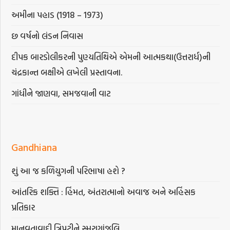
અમીના પહાડ (1918 – 1973)
છ વર્ષનો લંડન નિવાસ
દીપક બારડોલીકરની પુણ્યતિથિએ એમની આત્મકથા(ઉત્તરાર્ધ)ની
ચંદ્રકાન્ત બક્ષીએ લખેલી પ્રસ્તાવના.
ગાંધીને જાણવા, સમજવાની વાટ
Gandhiana
શું આ જ કળિયુગની પરિભાષા હશે ?
આંતરિક શક્તિ : હિંમત, અંતરાત્માનો અવાજ અને અહિંસક
પ્રતિકાર
માનવતાવાદી ત્રિપુટીને સ્મરણાંજલિ