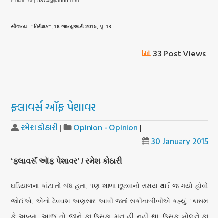
e.mail : sej_5874@yahoo.com
સૌજન્ય : “નિરીક્ષક”, 16 જાન્યુઆરી 2015, પૃ. 18
33 Post Views
ફ્લાવર્સ ઑફ પેશાવર
રમેશ કોઠારી
|
Opinion - Opinion
|
30 January 2015
‘ફ્લાવર્સ ઑફ પેશાવર’ / રમેશ કોઠારી
ઘડિયાળના કાંટા તો બંધ હતા, પણ શાળા છૂટવાનો સમય થઈ જ ગયો હોવો
જોઈએ, એનો ટેવવશ અણસાર આવી જતાં સકીનાબીબીએ કહ્યું, ‘કાસમ
કે અબ્બા, આજ તો જાને કા ઉસકા મન હી નહીં થા. ઉસકુ બોલને કા