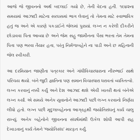
આજે જે જીવનનો અર્થ બદલાઈ ગયો છે, તેની વેદના હતી. ૧૯૪૨ના
સમયમાં આઝાદી માટેના સરઘસમાં ભાગ લેવાનું તો તેમના માટે સ્વાભાવિક
હતું જ અને એ કારણે પકડાઈને જેલમાં પુરાયાં. લગ્ન ન કરેલી દીકરીને
છોડાવવા પિતા આવ્યા છે અને જેમ સહુ જામીનના પૈસા ભરતા તેમ તેમના
પિતા પણ ભરવા તૈયાર હતા, પરંતુ નિર્મળાબહેને ના પાડી અને છ મહિનાની
જેલ સ્વીકારી.
આ દરમિયાન જાણીતા પત્રકાર અને ગાંધીવિચારધારાના નીરુભાઈ સાથે
પરિચય થયો. બંને જુદી જ્ઞાતિના પણ સમાન વિચારધારા ધરાવતાં વ્યક્તિત્વો.
લગ્ન કરવાનું નક્કી કર્યું અને દેશ આઝાદ થશે એવી ખાતરી થતાં બંનેએ
લગ્ન કર્યાં. એ સમયે અનેક યુવાનોને આઝાદી પછી લગ્ન કરવાનો નિર્ણય
લીધો હતો. લગ્ન પછી મૃદુલાબહેનના આગ્રહથી જ્યોતિસંઘનું કાર્ય ચાલુ
રાખ્યું. અનેક બહેનોને જીવનના સંઘર્ષમાંથી ઉકેલ શોધી આપી રાહ
દેખાડવાનું કાર્ય તેમને ‘જ્યોતિસંઘ’ મારફત કર્યું.