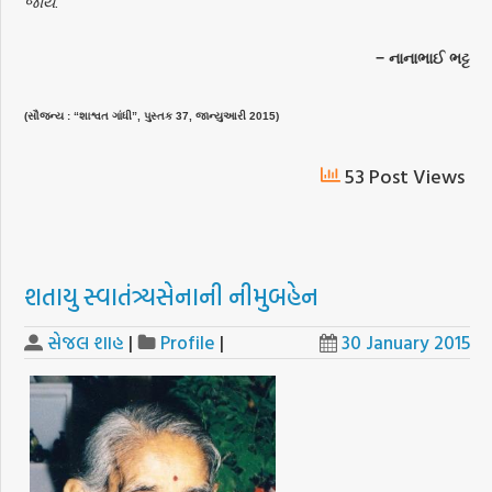
જાય.’
− નાનાભાઈ ભટ્ટ
(સૌજન્ય : “શાશ્વત ગાંધી”, પુસ્તક 37, જાન્યુઆરી 2015)
53 Post Views
શતાયુ સ્વાતંત્ર્યસેનાની નીમુબહેન
સેજલ શાહ
|
Profile
|
30 January 2015