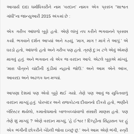
આચાર્ય દાદા ધર્માધિકારીને નામ ‘વરદાન’ નામક એક પ્રસંગ “શાશ્વત
ગાંધી”ના જાન્યુઆરી 2015 અંકમાં છે :
એક ગરીબ આંધળો બુઢ્ઢો હતો. એણે લાંબું તપ કરીને ભગવાનને પ્રસન્ન
કર્યા. ભગવાને દર્શન આપ્યાં અને કહ્યું, ‘માગ, માગ ! માગે તે આપું.’ એ
ઘરડો હતો, આંધળો હતો અને ગરીબ પણ હતો. ત્રણે દુ:ખ ટળે એવું એમણે
માગવું હતું. અને ભગવાન તો એક જ વરદાન આપે. એટલે બુઢ્ઢાએ માંગ્યું,
‘મારા પૌત્રને ચાંદીની કૂંડીમાં નહાતો જોઉં.’ અને આમ એને આંખ,
આવરદા અને અઢળક ધન મળ્યાં.
આપણા દેશમાં પણ એવો બુઢ્ઢો થઈ ગયો. તેણે પણ આવું જ યુક્તિવાળું
વરદાન માગ્યું હતું. પોરબંદર અને રાજકોટના દીવાનનો દીકરો હતો, ભણીને
બૅરિસ્ટર થયેલો, કમાતોધમાતો બાળબચ્ચાંવાળો સંસારી માણસ હતો. પણ
તેણે શું માગ્યું ? એણે વરદાન માગ્યું, ‘હે ઈશ્વર ! દિલ્હીના સિંહાસન પર હું
એક ભંગીની છોકરીને બેઠેલી જોવા ઇચ્છું છું.’ અને આમ એણે ભંગી, સ્ત્રી