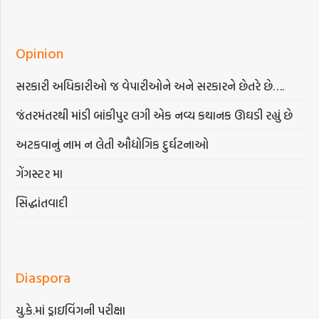
Opinion
સરકારી અધિકારીઓ જ વેપારીઓને અને સરકારને છેતરે છે….
જંતરમંતરથી માંડી બાંકીપુર લગી એક નવ્ય કથાનક ઊઘડી રહ્યું છે
અટકવાનું નામ ન લેતી ઔદ્યોગિક દુર્ઘટનાઓ
ગેંગસ્ટર મા
સિદ્ધાંતવાદી
Diaspora
યુ.કે.માં ડ્રાઇવિંગની પરીક્ષા