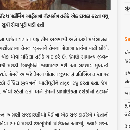
લૂં
ફૉર
ધ
પર્ફૉર્મિંગ
આર્ટ્સનાં
ચૅરપર્સન
તરીકે
એક
દાયકા
કરતાં
વધુ
ય
સુધી
સેવા
પૂરી
પાડી
હતી
Sa
ા પ્રણેતા ગણાતા ઇબ્રાહીમ અલકાઝી અને અદી મર્ઝબાનના
ગશીલતાના તેમના જુસ્સાને તેમના પોતાના કાર્યમાં વણી લીધો.
ઇન
તાને એક એવાં મહિલા તરીકે યાદ કરે છે, જેમણે સામાન્ય જીવન
જર
 થકી મરાઠી રંગભૂમિની કાયાપલટ કરી. આ બદલાવ મુખ્યત્વે
હર
ડ્યો, જેમને આખરે તેમના પોતાના જીવનનું પ્રતિબિંબ તખ્તા પર
ને
ટકો રોજિંદા જીવનની આંટીઘૂંટીને તાદૃશ રજૂ કરતાં હતાં, જેમાં
, એવાં રહેતાં હતાં અને તેમની પ્રામાણિકતા દર્શકોનાં હૃદયને
ખા
મુ
કર
ારાષ્ટ્રના અગ્રણી રાજકારણીઓ પૈકીના એક રાજ ઠાકરેએ મહેતાની
ણે એવા સમયે મરાઠી રંગભૂમિમાં પરિવર્તન આણ્યું, જ્યારે રાજ્ય
ભદ