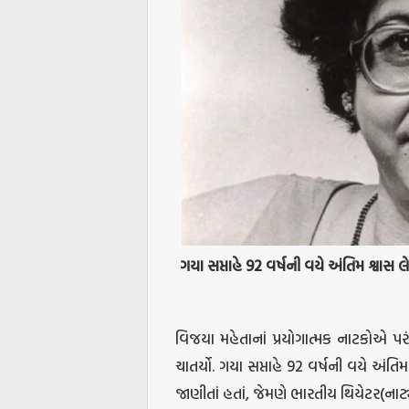
ગયા
સપ્તાહે
92
વર્ષની
વયે
અંતિમ
શ્વાસ
લે
વિજયા મહેતાનાં પ્રયોગાત્મક નાટકોએ પરં
ચાતર્યો. ગયા સપ્તાહે 92 વર્ષની વયે અંતિમ
જાણીતાં હતાં, જેમણે ભારતીય થિયેટર(નાટ્ય