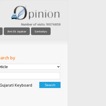
Number of visits:
10074859
Ami Ek Jajabar
Sankaliyu
arch by
Gujarati Keyboard