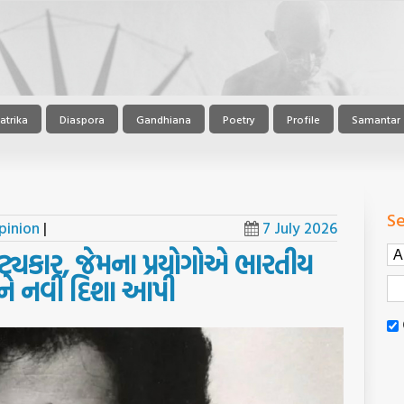
atrika
Diaspora
Gandhiana
Poetry
Profile
Samantar
Se
pinion
|
7 July 2026
નાટ્યકાર, જેમના પ્રયોગોએ ભારતીય
ચને નવી દિશા આપી