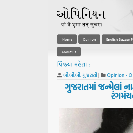
Home
Opinion
English Bazaar P
About us
વિજ્યા મહેતા :
બી.બી.બી. ગુજરાતી
|
Opinion - O
ગુજરાતમાં જન્મેલાં 
રંગમં