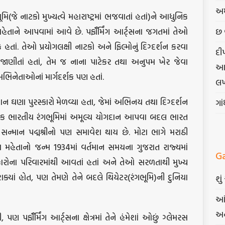
અમ
(જે નાટકો મુખ્યત્વે મહારાષ્ટ્રમાં ભજવાતાં હતાં)ને આધુનિક
છ 
 મહેતાને આપવામાં આવે છે. પર્ફૉર્મિંગ આર્ટ્સના જગતમાં તેઓ
તાં. તેઓ પ્રયોગલક્ષી નાટકો અને ફિલ્મોનું દિગ્દર્શન કરવા
દી
ીતાં હતાં, તેમ જ નાના પાટેકર તથા અનુપમ ખેર જેવા
આત્
િનેતાઓનાં માર્ગદર્શક પણ હતાં.
લખ
 ઘણા પુરસ્કારો મેળવ્યા હતા, જેમાં અભિનય તથા દિગ્દર્શન
ગા
ક ભારતીય રંગભૂમિમાં અમૂલ્ય યોગદાન આપવા બદલ ભારત
સન્માન પદ્મશ્રીનો પણ સમાવેશ થાય છે. મોટા ભાગે મરાઠી
્યા મહેતાનો જન્મ 1934માં વર્તમાન સમયના ગુજરાત રાજ્યમાં
G
ારોના પરિવારમાંથી આવતાં હતાં અને તેઓ સરળતાથી મુખ્ય
 શક્યાં હોત, પણ તેમણે તેને બદલે થિયેટર(રંગભૂમિ)ની દુનિયા
શુ
આં
અન
પર્ફૉર્મિંગ આર્ટ્સના ક્ષેત્રમાં તેને હંમેશાં ઓછું ગ્લેમરસ