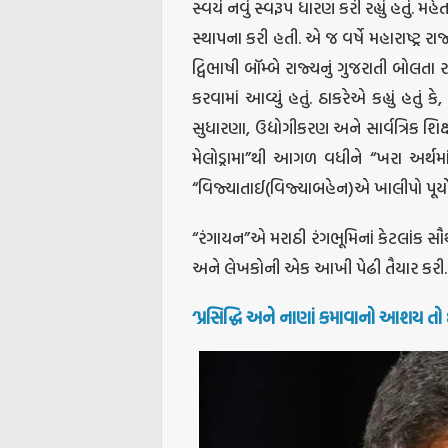
સ્વયં નવું સ્વરૂપ ધારણ કરી રહ્યું હતું. મ
સ્થાપના કરી હતી. એ જ વર્ષે મહારાષ્ટ્ર
દ્વિભાષી બૉમ્બે રાજ્યનું ગુજરાતી બોલતા
કરવામાં આવ્યું હતું. ઠાકરેએ કહ્યું હતું
સુધારણા, ઉદ્યોગીકરણ અને સાર્વત્રિક શિક્
મેલોડ્રામા”થી આગળ વધીને “ખરા અર્થમાં
“વિજ્યાતાઈ(વિજ્યાબહેન)એ ખાલીપો પૂર્યો
“રંગાયન”એ મરાઠી રંગભૂમિનાં કેટલાંક સૌથી
અને લેખકોની એક આખી પેઢી તૈયાર કરી.
‘પ્રસિદ્ધિ અને નાણાં કમાવાનો આશય તો દ