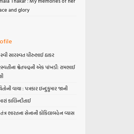
mala Thakar : My memories of her
ace and glory
ofile
સ્વી સારસ્વત ધીરુભાઈ ઠાકર
સ્વતીના શ્વેતપદ્મની એક પાંખડી: રામભાઈ
્ષી
િતોની વાચા : પત્રકાર ઇન્દુકુમાર જાની
ારાં કાલિન્દીતાઈ
વતંત્ર ભારતના સેનાની કોકિલાબહેન વ્યાસ