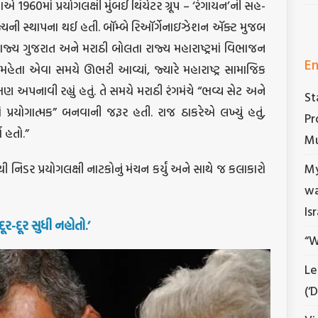
હેતાએ 1960માં પ્રયોગલક્ષી મુંબઈ થિયેટર ગ્રૂપ – ‘રંગાયન’ની સહ-
 રાજ્યની સ્થાપના થઈ હતી. બૉમ્બે રિઑર્ગેનાઇઝેશન ઍક્ટ મુજબ
 રાજ્ય ગુજરાત અને મરાઠી બોલતા રાજ્ય મહારાષ્ટ્રમાં વિભાજન
En
 કે, મહેતા એવા સમયે ઊભરી આવ્યાં, જ્યારે મહારાષ્ટ્ર સામાજિક
ષણ અપનાવી રહ્યું હતું. તે સમયે મરાઠી રંગમંચે “ભવ્ય સેટ અને
St
 પ્રયોગાત્મક” બનવાની જરૂર હતી. રાજ ઠાકરેએ લખ્યું હતું,
Pr
 હતો.”
Mu
My
 નિડર પ્રયોગલક્ષી નાટકોનું મંચન કર્યું અને સાથે જ કલાકારો
wa
Is
ૂર-દૂર સુધી નહોતો.’
“W
Le
(‘