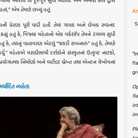
ાવાનો આશય તો દૂર-દૂર સુધી નહોતો. અમે અમારા કાર્ય દ્વારા
ં,” એમ તેમણે લખ્યું હતું.
Ar
Ar
 પ્રેરણા પૂરી પાડી હતી. તેમાં ગાયક અને લેખક સ્વાનંદ
યું હતું કે, વિજ્યા મહેતાનો એક વર્કશૉપ તેમને રંગમંચ સુધી
ું કે, ત્યાંનું વાતાવરણ એટલું “જકડી રાખનારું” હતું કે, તેમણે
ું.” મહેતાએ મરાઠીભાષી દર્શકોને સંસ્કૃતનાં ઉત્કૃષ્ટ નાટકો,
“I
્રયોગાત્મક નિર્માણો અને બર્ટોલ્ટ બ્રેખ્ત તથા એન્ટન ચેખોવનાં
fl
gr
મર્યાદિત નહોતા.
O
fl
in
im
Pl
ki