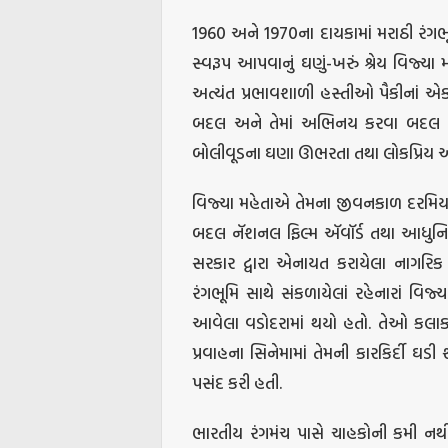
1960 અને 1970ના દાયકામાં મરાઠી રંગભૂમિ
સ્વરૂપ આપવાનું ઘણું-ખરું શ્રેય વિજ્યા
અત્યંત પ્રભાવશાળી હસ્તીઓ પૈકીનાં એક હ
બદલ અને તેમાં અભિનય કરવા બદલ જાણ
બોલીવૂડના ઘણા ઊભરતા તથા લોકપ્રિય અભ
વિજ્યા મહેતાએ તેમના જીવનકાળ દરમિયાન
બદલ નૅશનલ ફિલ્મ ઍવૉર્ડ તથા આધુનિ
સરકાર દ્વારા એનાયત કરાયેલા નાગરિક 
રંગભૂમિ સાથે સંકળાયેલાં રહેનારાં વિજ
આવેલા વડોદરામાં થયો હતો. તેઓ કલાક
પ્રવાહના સિનેમામાં તેમની કારકિર્દી ઘડી
પસંદ કરી હતી.
ભારતીય રંગમંચ પાસે ચાહકોની કમી નથી, પણ 