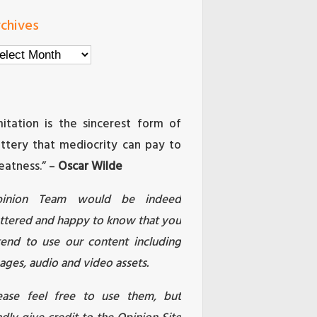
chives
chives
mitation is the sincerest form of
attery that mediocrity can pay to
eatness.” –
Oscar Wilde
pinion Team would be indeed
attered and happy to know that you
tend to use our content including
ages, audio and video assets.
ease feel free to use them, but
ndly give credit to the Opinion Site