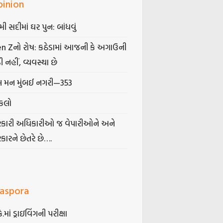
pinion
મી સદીમાં ઘર પુન: બાંધવું
n Zનો રોષ: કઠેડામાં આજની કે અગાઉની
ી નહીં, વ્યવસ્થા છે
 મન મુંબઈ નગરી—353
કલો
કારી અધિકારીઓ જ વેપારીઓને અને
કારને છેતરે છે….
iaspora
કે.માં ડ્રાઇવિંગની પરીક્ષા