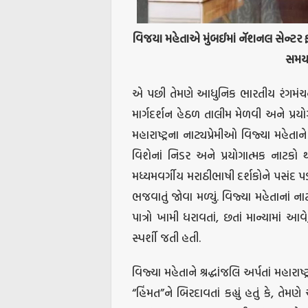
વિજયા
મહેતાએ
મુંબઈમાં
નૅશનલ
સેન્ટર
સમ
એ પછી તેમણે આધુનિક ભારતીય રંગમંચન
માર્ગદર્શન હેઠળ તાલીમ મેળવી અને પ્રયો
મહારાષ્ટ્રના નાટ્યપ્રેમીઓ વિજ્યા મહે
વિશેનાં નિડર અને પ્રયોગાત્મક નાટકો
મધ્યમવર્ગીય મરાઠીભાષી દર્શકોને પસંદ પ
ભજવાતું જોવા મળ્યું. વિજ્યા મહેતાનાં ના
પાત્રો ખામી ધરાવતાં, છતાં માન્યામાં આવે
સ્પર્શી જતી હતી.
વિજ્યા મહેતાને શ્રદ્ધાંજલિ અર્પતાં મહ
“હિંમત”ને બિરદાવતાં કહ્યું હતું કે, તેમ