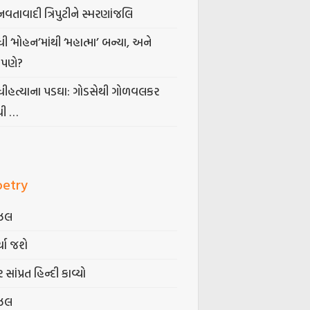
નવતાવાદી ત્રિપુટીને સ્મરણાંજલિ
ધી ‘મોહન’માંથી ‘મહાત્મા’ બન્યા, અને
પણે?
ંધીહત્યાના પડઘા: ગોડસેથી ગોળવલકર
ધી …
oetry
ઝલ
્યા જશે
 સાંપ્રત હિન્દી કાવ્યો
ઝલ