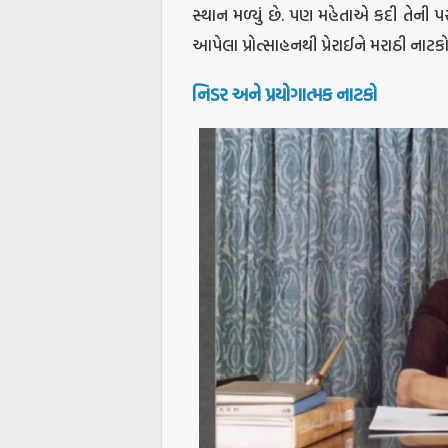
સ્થાન મળ્યું છે. પણ મહેતાએ કદી તેની 
આપેલા પ્રોત્સાહનથી પ્રેરાઈને મરાઠી ન
નિડર અને પ્રયોગાત્મક નાટકો