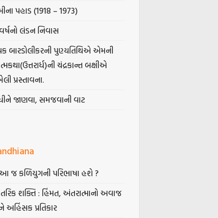
ીના પહાડ (1918 – 1973)
વર્ષનો લંડન નિવાસ
પક બારડોલીકરની પુણ્યતિથિએ એમની
મકથા(ઉત્તરાર્ધ)ની ચંદ્રકાન્ત બક્ષીએ
ેલી પ્રસ્તાવના.
ંધીને જાણવા, સમજવાની વાટ
andhiana
ં આ જ કળિયુગની પરિભાષા હશે ?
તરિક શક્તિ : હિંમત, અંતરાત્માનો અવાજ
ે અહિંસક પ્રતિકાર