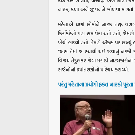
કોઈ રસ ન હતો, પ્રસિદ્ધિ અને નાણાં કમ
નાટક, કળા અને જીવનને ખોળવા માગતાં હતા
મહેતાએ ઘણાં લોકોને નાટક તરફ વળવાની
કિરકિરેનો પણ સમાવેશ થતો હતો, જેમણે કહ્
ખેંચી લાવ્યો હતો. તેમણે ઍક્સ પર લખ્યું હત
“બસ તેમાં જ સ્થાયી થઈ જવાનું નક્કી કર્ય
વિજય તેંડુલકર જેવા મરાઠી નાટ્યકારોનાં પ
સર્જનોનાં રૂપાંતરણોનો પરિચય કરાવ્યો.
પરંતુ મહેતાના પ્રયોગો ફક્ત નાટકો પૂરતા 