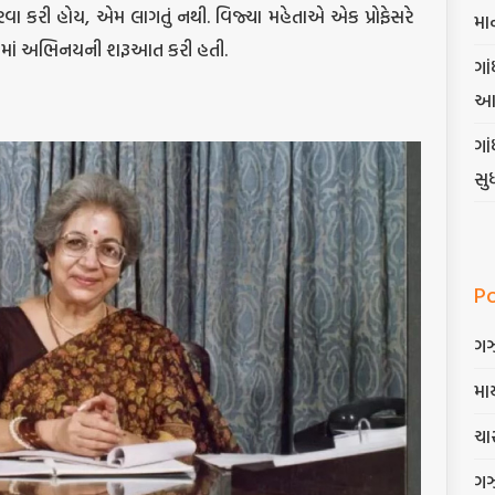
પરવા કરી હોય, એમ લાગતું નથી. વિજ્યા મહેતાએ એક પ્રોફેસરે
મા
ાટકોમાં અભિનયની શરૂઆત કરી હતી.
ગાં
આ
ગા
સુ
P
ગ
માર
ચાર
ગ