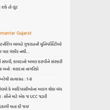
ટ શકે તો લૂંટ
mantar Gujarat
્ટર્નશિપ બાબતે ગુજરાતની યુનિવર્સિટીઓ
ા પણ ગંભીર નથી…
્ષ સંઘવી, કાયદાનો અમલ કરાવીને સંસ્કારી
તા બનો : થરાદના નાગરિકો
ખરેચી સત્યાગ્રહ : 1-8
સ્લિમો કે આદિવાસીઓના અલગ ચોકા બંધ
ો : સૌને માટે એક જ UCC જરૂરી
્રકાળી માતા કી જય!