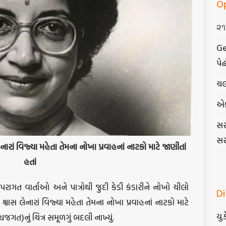
O
૨૧
Ge
પેઢ
ચલ
એ
સર
સર
નારાં
વિજ્યા
મહેતા
તેમના
નોખા
પ્રવાહનાં
નાટકો
માટે
જાણીતાં
હતાં
પરાગત વાર્તાઓ અને પાત્રોથી જુદી કેડી કંડારીને નોખો ચીલો
D
 શ્વાસ લેનારાં વિજ્યા મહેતા તેમના નોખા પ્રવાહનાં નાટકો માટે
યુ.
જગત)નું ચિત્ર સમૂળગું બદલી નાખ્યું.