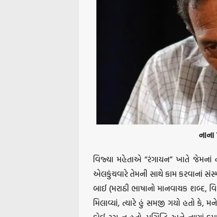
નાના
વિજ્યા મહેતાએ “રંગાયન” ખાતે જેમનાં નાટ
એલકુંચવારે તેમની સાથે કામ કરવાનાં સંસ્મ
બાઈ (મરાઠી ભાષાનો માનવાચક શબ્દ, વિ
મિલાવ્યાં, ત્યારે હું સમજી ગયો હતો કે, 