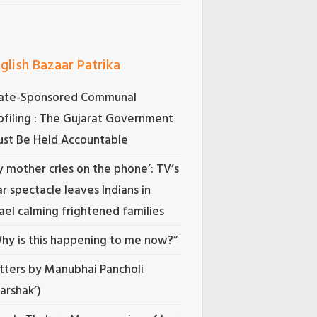
glish Bazaar Patrika
ate-Sponsored Communal
ofiling : The Gujarat Government
st Be Held Accountable
 mother cries on the phone’: TV’s
r spectacle leaves Indians in
rael calming frightened families
hy is this happening to me now?”
tters by Manubhai Pancholi
Darshak’)