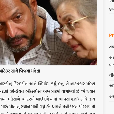
Vi
gr
Pr
તપ
સર
બક
પાટેકર
સાથે
વિજયા
મહેતા
વંચ
કોનું દિગ્દર્શન અને નિર્માણ કર્યું હતું, તે નાટ્યકાર મહેશ
અમ
રણો ‘ઇન્ડિયન ઍક્સપ્રેસ’ અખબારમાં વાગોળ્યાં છે. “મેં જ્યારે
સ્
જ્યા મહેતાને આદરથી બાઈ કહેવામાં આવતાં હતાં) સાથે હાથ
મને મારું પોતાનું સ્થાન મળી ગયું છે. અમને મનોરંજન પીરસવામાં