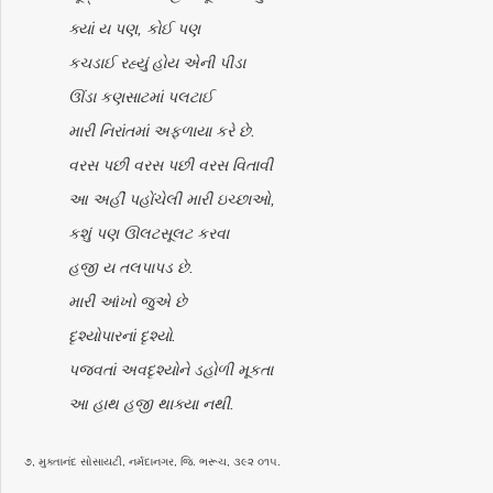
ક્યાં ય પણ, કોઈ પણ
કચડાઈ રહ્યું હોય એની પીડા
ઊંડા કણસાટમાં પલટાઈ
મારી નિરાંતમાં અફળાયા કરે છે.
વરસ પછી વરસ પછી વરસ વિતાવી
આ અહીં પહોંચેલી મારી ઇચ્છાઓ,
કશું પણ ઊલટસૂલટ કરવા
હજી ય તલપાપડ છે.
મારી આંખો જુએ છે
દૃશ્યોપારનાં દૃશ્યો.
પજવતાં અવદૃશ્યોને ડહોળી મૂકતા
આ હાથ હજી થાક્યા નથી.
૭, મુક્તાનંદ સોસાયટી, નર્મદાનગર, જિ. ભરૂચ, ૩૯૨ ૦૧૫.