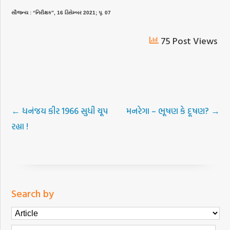
સૌજન્ય : “નિરીક્ષક”, 16 ડિસેમ્બર 2021; પૃ. 07
75 Post Views
←
ધનંજય કીર 1966 સુધી ચૂપ
મનરેગા – ભૂષણ કે દૂષણ?
→
રહ્યા !
Search by