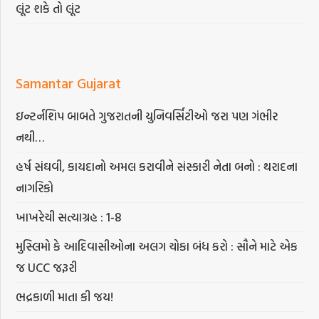
લૂંટ શકે તો લૂંટ
Samantar Gujarat
ઇન્ટર્નશિપ બાબતે ગુજરાતની યુનિવર્સિટીઓ જરા પણ ગંભીર
નથી…
હર્ષ સંઘવી, કાયદાનો અમલ કરાવીને સંસ્કારી નેતા બનો : થરાદના
નાગરિકો
ખાખરેચી સત્યાગ્રહ : 1-8
મુસ્લિમો કે આદિવાસીઓના અલગ ચોકા બંધ કરો : સૌને માટે એક
જ UCC જરૂરી
ભદ્રકાળી માતા કી જય!