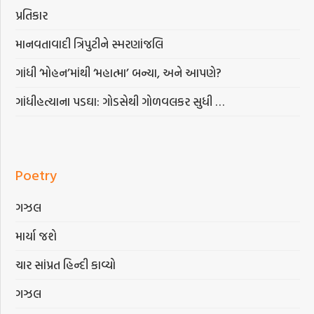
પ્રતિકાર
માનવતાવાદી ત્રિપુટીને સ્મરણાંજલિ
ગાંધી ‘મોહન’માંથી ‘મહાત્મા’ બન્યા, અને આપણે?
ગાંધીહત્યાના પડઘા: ગોડસેથી ગોળવલકર સુધી …
Poetry
ગઝલ
માર્યા જશે
ચાર સાંપ્રત હિન્દી કાવ્યો
ગઝલ