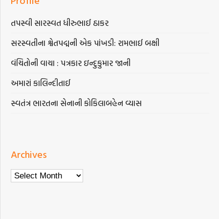
Profile
તપસ્વી સારસ્વત ધીરુભાઈ ઠાકર
સરસ્વતીના શ્વેતપદ્મની એક પાંખડી: રામભાઈ બક્ષી
વંચિતોની વાચા : પત્રકાર ઇન્દુકુમાર જાની
અમારાં કાલિન્દીતાઈ
સ્વતંત્ર ભારતના સેનાની કોકિલાબહેન વ્યાસ
Archives
Archives