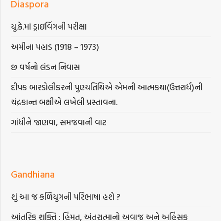
Diaspora
યુ.કે.માં ડ્રાઇવિંગની પરીક્ષા
અમીના પહાડ (1918 – 1973)
છ વર્ષનો લંડન નિવાસ
દીપક બારડોલીકરની પુણ્યતિથિએ એમની આત્મકથા(ઉત્તરાર્ધ)ની
ચંદ્રકાન્ત બક્ષીએ લખેલી પ્રસ્તાવના.
ગાંધીને જાણવા, સમજવાની વાટ
Gandhiana
શું આ જ કળિયુગની પરિભાષા હશે ?
આંતરિક શક્તિ : હિંમત, અંતરાત્માનો અવાજ અને અહિંસક