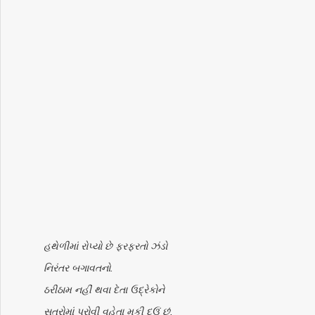
હથેળીમાં રોપ્યો છે ફરફરતો ઝંડો
નિરંતર બગાવતનો.
ઠરીઠામ નહીં થવા દેતા ઉદ્રેકોને
સૂત્રોમાં પરોવી વહેતા મૂકી દઉં છું.