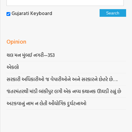
Gujarati Keyboard
Opinion
ચલ મન મુંબઈ નગરી—353
એકલો
સરકારી અધિકારીઓ જ વેપારીઓને અને સરકારને છેતરે છે….
જંતરમંતરથી માંડી બાંકીપુર લગી એક નવ્ય કથાનક ઊઘડી રહ્યું છે
અટકવાનું નામ ન લેતી ઔદ્યોગિક દુર્ઘટનાઓ