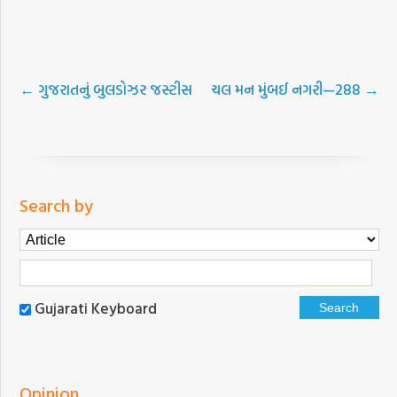
←
ગુજરાતનું બુલડોઝર જસ્ટીસ
ચલ મન મુંબઈ નગરી—288
→
Search by
Gujarati Keyboard
Opinion