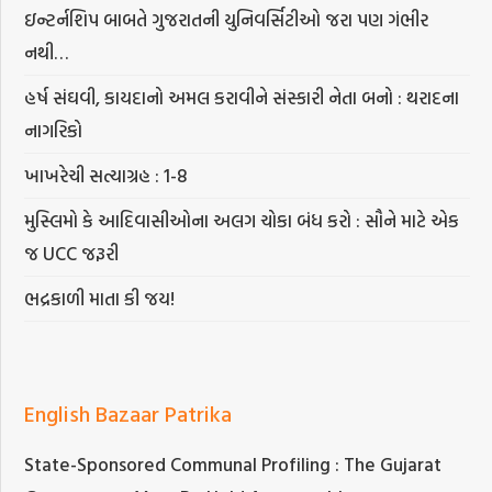
ઇન્ટર્નશિપ બાબતે ગુજરાતની યુનિવર્સિટીઓ જરા પણ ગંભીર
નથી…
હર્ષ સંઘવી, કાયદાનો અમલ કરાવીને સંસ્કારી નેતા બનો : થરાદના
નાગરિકો
ખાખરેચી સત્યાગ્રહ : 1-8
મુસ્લિમો કે આદિવાસીઓના અલગ ચોકા બંધ કરો : સૌને માટે એક
જ UCC જરૂરી
ભદ્રકાળી માતા કી જય!
English Bazaar Patrika
State-Sponsored Communal Profiling : The Gujarat