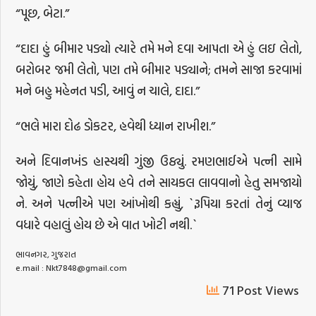
“પૂછ, બેટા.”
“દાદા હું બીમાર પડ્યો ત્યારે તમે મને દવા આપતા એ હું લઇ લેતો,
બરોબર જમી લેતો, પણ તમે બીમાર પડ્યાને; તમને સાજા કરવામાં
મને બહુ મહેનત પડી, આવું ન ચાલે, દાદા.”
“ભલે મારા દોઢ ડોકટર, હવેથી ધ્યાન રાખીશ.”
અને દિવાનખંડ હાસ્યથી ગુંજી ઉઠ્યું. રમણભાઈએ પત્ની સામે
જોયું, જાણે કહેતા હોય હવે તને સાયકલ લાવવાનો હેતુ સમજાયો
ને. અને પત્નીએ પણ આંખોથી કહ્યું, `રૂપિયા કરતાં તેનું વ્યાજ
વધારે વહાલું હોય છે એ વાત ખોટી નથી.`
ભાવનગર, ગુજરાત
e.mail :
Nkt7848@gmail.com
71 Post Views