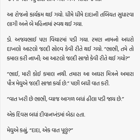
આ રોજનો કાર્યક્રમ થઈ ગયો. ધીમે ધીમે દાદાની તબિયત સુધારવા
લાગી અને બે મહિનામાં સ્વથ થઈ ગયા.
ડો. અજયભાઈ પણ વિચારમાં પડી ગયા. રમણ નામનો અધરો
દાખલો આટલો જલ્દી સોલ્વ કેવી રીતે થઈ ગયો. “ભાભી, તમે તો
કમાલ કરી નાખી; આ આટલો જલ્દી સાજો કેવી રીતે થઈ ગયો?”
“ભાઈ, મારી કોઈ કમાલ નથી. તમારા આ અઘરા મિત્રને અમારા
પૌત્ર મેઘુએ જલ્દી સાજા કર્યા છે.” પછી બધી વાત કરી.
“વાત ખરી છે ભાભી, વ્યાજ આગળ બધાં ઢીલા પડી જાય છે.”
એક દિવસ બધાં દીવાનખંડમાં બેઠા હતા.
મેઘુએ કહ્યું, “દાદા, એક વાત પૂછું?”