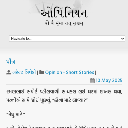
પૌત્ર
નરેન્દ્ર ત્રિવેદી
|
Opinion - Short Stories
|
10 May 2025
રમણભાઈ સપોર્ટ વ્હીલવાળી સાયકલ લઈ ઘરમાં દાખલ થયા,
પત્નીએ સામે જોઈ પૂછ્યું, “કોના માટે લાવ્યા?”
“મેઘુ માટે.”