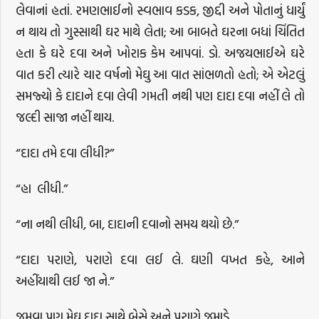
લેવાનાં હતાં. રમણભાઈનો સ્વભાવ કડક, જીદ્દી અને પોતાનું ધાર્યું
ન થાય તો ગુસ્સાથી ઘર માથે લેતા; આ બાબતે ઘરના બધાં ચિંતિત
હતા કે ઘરે દવા અને ખોરાક કેમ આપવાં. ડો. અજયભાઈએ ઘરે
વાત કરી ત્યારે ચાર વર્ષનો મેઘુ આ વાત સાંભળતો હતો; એ એટલું
સમજ્યો કે દાદાને દવા લેવી ગમતી નથી પણ દાદા દવા નહીં લે તો
જલ્દી સાજા નહીં થાય.
“દાદા તમે દવા લીધી?”
“હા લીધી.”
“ના નથી લીધી, બા, દાદાની દવાનો સમય થયો છે.”
“દાદા પરાણે, પરાણે દવા લઈ લે. ઘણી વખત કહે, આને
અહીંયાથી લઈ જા ને.”
જમવા પણ મેઘુ દાદા સાથે બેસે અને પરાણે જમાડે.