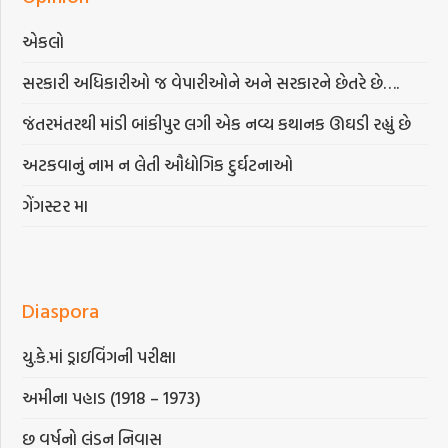
એકલો
સરકારી અધિકારીઓ જ વેપારીઓને અને સરકારને છેતરે છે….
જંતરમંતરથી માંડી બાંકીપુર લગી એક નવ્ય કથાનક ઊઘડી રહ્યું છે
અટકવાનું નામ ન લેતી ઔદ્યોગિક દુર્ઘટનાઓ
ગેંગસ્ટર મા
Diaspora
યુ.કે.માં ડ્રાઇવિંગની પરીક્ષા
અમીના પહાડ (1918 – 1973)
છ વર્ષનો લંડન નિવાસ