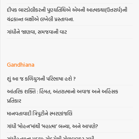
દીપક બારડોલીકરની પુણ્યતિથિએ એમની આત્મકથા(ઉત્તરાર્ધ)ની
ચંદ્રકાન્ત બક્ષીએ લખેલી પ્રસ્તાવના.
ગાંધીને જાણવા, સમજવાની વાટ
Gandhiana
શું આ જ કળિયુગની પરિભાષા હશે ?
આંતરિક શક્તિ : હિંમત, અંતરાત્માનો અવાજ અને અહિંસક
પ્રતિકાર
માનવતાવાદી ત્રિપુટીને સ્મરણાંજલિ
ગાંધી ‘મોહન’માંથી ‘મહાત્મા’ બન્યા, અને આપણે?
ગાંધીહત્યાના પડઘા: ગોડસેથી ગોળવલકર સુધી …