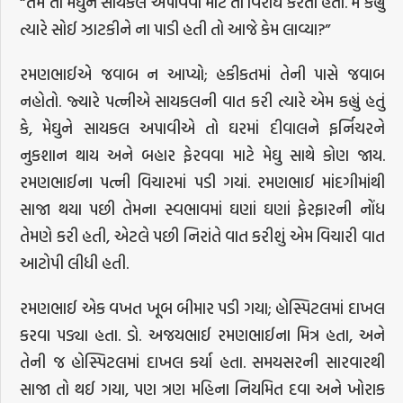
“તમે તો મેઘુને સાયકલ અપાવવા માટે તો વિરોધ કરતા હતા. મેં કહ્યું
ત્યારે સોઈ ઝાટકીને ના પાડી હતી તો આજે કેમ લાવ્યા?”
રમણભાઈએ જવાબ ન આપ્યો; હકીકતમાં તેની પાસે જવાબ
નહોતો. જ્યારે પત્નીએ સાયકલની વાત કરી ત્યારે એમ કહ્યું હતું
કે, મેઘુને સાયકલ અપાવીએ તો ઘરમાં દીવાલને ફર્નિચરને
નુકશાન થાય અને બહાર ફેરવવા માટે મેઘુ સાથે કોણ જાય.
રમણભાઈના પત્ની વિચારમાં પડી ગયાં. રમણભાઈ માંદગીમાંથી
સાજા થયા પછી તેમના સ્વભાવમાં ઘણાં ઘણાં ફેરફારની નોંધ
તેમણે કરી હતી, એટલે પછી નિરાંતે વાત કરીશું એમ વિચારી વાત
આટોપી લીધી હતી.
રમણભાઈ એક વખત ખૂબ બીમાર પડી ગયા; હોસ્પિટલમાં દાખલ
કરવા પડ્યા હતા. ડો. અજયભાઈ રમણભાઈના મિત્ર હતા, અને
તેની જ હોસ્પિટલમાં દાખલ કર્યા હતા. સમયસરની સારવારથી
સાજા તો થઈ ગયા, પણ ત્રણ મહિના નિયમિત દવા અને ખોરાક