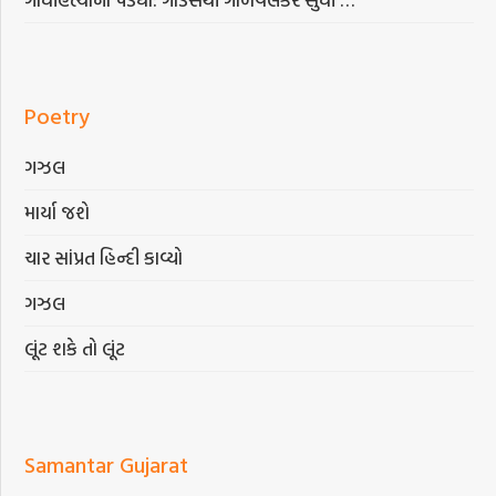
Poetry
ગઝલ
માર્યા જશે
ચાર સાંપ્રત હિન્દી કાવ્યો
ગઝલ
લૂંટ શકે તો લૂંટ
Samantar Gujarat