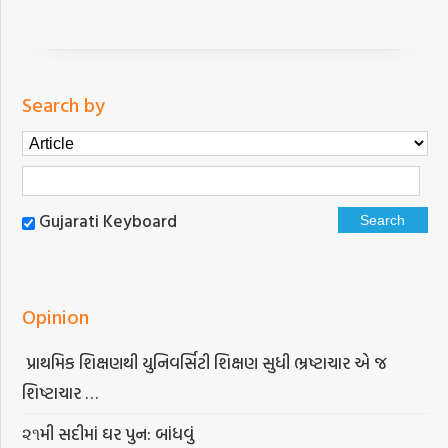
Search by
Gujarati Keyboard
Opinion
પ્રાથમિક શિક્ષણથી યુનિવર્સિટી શિક્ષણ સુધી ભ્રષ્ટાચાર એ જ
શિષ્ટાચાર …
૨૧મી સદીમાં ઘર પુન: બાંધવું