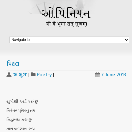
પિક્ષ્લ
‘બાબુલ’
|
Poetry
|
7 June 2013
યુગોથી કર્યા કરું છું
નિરંતર પ્રેમનું તપ
નિહાળ્યા કરું છું
તારાં બદલાતાં રૂપ