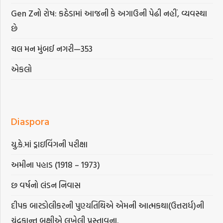
Gen Zનો રોષ: કઠેડામાં આજની કે અગાઉની પેઢી નહીં, વ્યવસ્થા
છે
ચલ મન મુંબઈ નગરી—353
એકલો
Diaspora
યુ.કે.માં ડ્રાઇવિંગની પરીક્ષા
અમીના પહાડ (1918 – 1973)
છ વર્ષનો લંડન નિવાસ
દીપક બારડોલીકરની પુણ્યતિથિએ એમની આત્મકથા(ઉત્તરાર્ધ)ની
ચંદ્રકાન્ત બક્ષીએ લખેલી પ્રસ્તાવના.