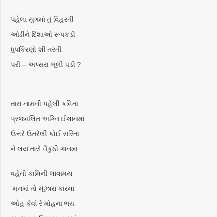
પહેલા યુગમાં તું વિહરતી
ઓઢીને દિશાઓ રૂપકડી
ધુપકિરણો શી તરતી
પરી – અપ્સરા ભૂલી પડી ?
તારા નામની પહેલી કવિતા
પ્રજ્વલિત અગ્નિ ઈશાનમાં
ઉત્તરે ઉતરેલી કોઈ સરિતા
ને લય તારો વૈકુંઠી ગાનમાં
વહેતી કામિની લાવામય
મનમાં તો મૂંઝારા કારમા
ઓહ કેવાં રે મોહના ભય