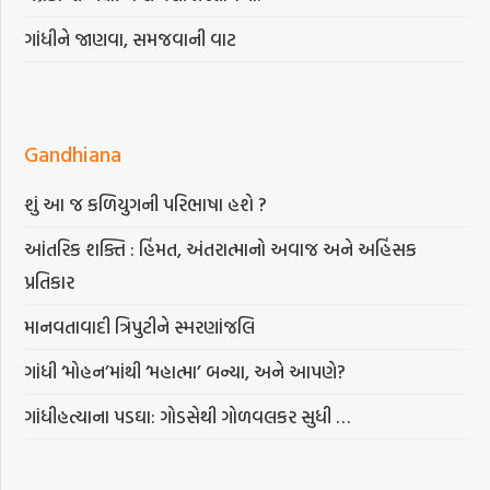
ગાંધીને જાણવા, સમજવાની વાટ
Gandhiana
શું આ જ કળિયુગની પરિભાષા હશે ?
આંતરિક શક્તિ : હિંમત, અંતરાત્માનો અવાજ અને અહિંસક
પ્રતિકાર
માનવતાવાદી ત્રિપુટીને સ્મરણાંજલિ
ગાંધી ‘મોહન’માંથી ‘મહાત્મા’ બન્યા, અને આપણે?
ગાંધીહત્યાના પડઘા: ગોડસેથી ગોળવલકર સુધી …