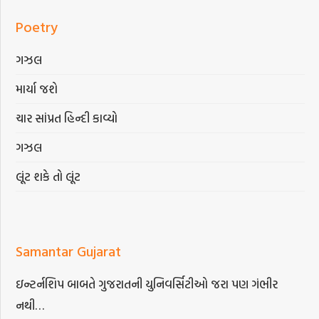
Poetry
ગઝલ
માર્યા જશે
ચાર સાંપ્રત હિન્દી કાવ્યો
ગઝલ
લૂંટ શકે તો લૂંટ
Samantar Gujarat
ઇન્ટર્નશિપ બાબતે ગુજરાતની યુનિવર્સિટીઓ જરા પણ ગંભીર
નથી…