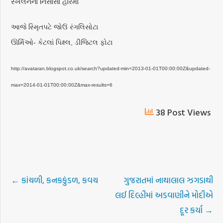
સ્ખલનના નિસાસા હારમાં
આજે સ્મૃિતપટે જોઉં રંગલિસોટા
ઊર્મિઓ- કેટલાં પિક્ષ્લ, ડીજિટલ ફોટા
http://avataran.blogspot.co.uk/search?updated-min=2013-01-01T00:00:00Z&updated-
max=2014-01-01T00:00:00Z&max-results=6
38 Post Views
←
કાંચળી, કનકકુંડળ, કવચ
ગુજરાતમાં નાથાલાલ ઝગડાથી
લઈ દિલ્હીમાં અડવાણીને મોદીએ
દૂર કર્યા
→