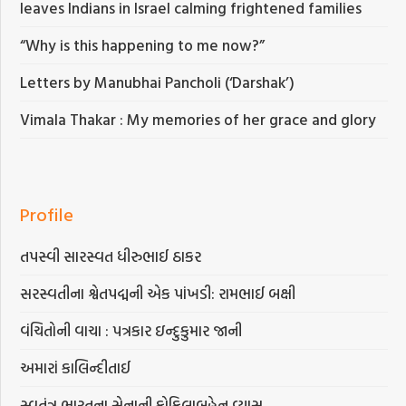
leaves Indians in Israel calming frightened families
“Why is this happening to me now?”
Letters by Manubhai Pancholi (‘Darshak’)
Vimala Thakar : My memories of her grace and glory
Profile
તપસ્વી સારસ્વત ધીરુભાઈ ઠાકર
સરસ્વતીના શ્વેતપદ્મની એક પાંખડી: રામભાઈ બક્ષી
વંચિતોની વાચા : પત્રકાર ઇન્દુકુમાર જાની
અમારાં કાલિન્દીતાઈ
સ્વતંત્ર ભારતના સેનાની કોકિલાબહેન વ્યાસ