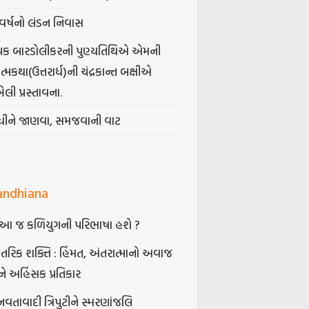
વર્ષનો લંડન નિવાસ
પક બારડોલીકરની પુણ્યતિથિએ એમની
મકથા(ઉત્તરાર્ધ)ની ચંદ્રકાન્ત બક્ષીએ
ેલી પ્રસ્તાવના.
ંધીને જાણવા, સમજવાની વાટ
andhiana
ં આ જ કળિયુગની પરિભાષા હશે ?
તરિક શક્તિ : હિંમત, અંતરાત્માનો અવાજ
ે અહિંસક પ્રતિકાર
નવતાવાદી ત્રિપુટીને સ્મરણાંજલિ