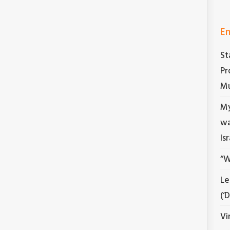
En
St
Pr
Mu
My
wa
Is
“W
Le
(‘
Vi