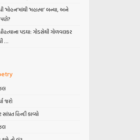
ધી ‘મોહન’માંથી ‘મહાત્મા’ બન્યા, અને
પણે?
ંધીહત્યાના પડઘા: ગોડસેથી ગોળવલકર
ધી …
oetry
ઝલ
્યા જશે
 સાંપ્રત હિન્દી કાવ્યો
ઝલ
ટ શકે તો લૂંટ