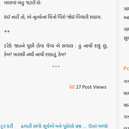
માણવાં બહુ જરૂરી છે.
ગાં
કંઈ નહીં તો, એ નૃત્યોનાં ચિત્રો વિેશે જોઈ-વિચારી શકાય.
આ
ગા
++
સુ
દરેકે જાતને પૂછી લેવા જેવા બે સવાલ : હું નાચી શકું છું,
કેમ? મારાથી નથી નાચી શકાતું, કેમ?
= = =
P
ગ
27 Post Views
માર
ચાર
ગ
દૂર કરી
ઢળતી સાંજે સૂર્યએ મને પૂછેલો પ્રશ્ન … ઉત્તર મળ્યો
લૂં