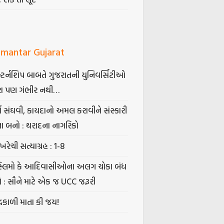
mantar Gujarat
્ટર્નશિપ બાબતે ગુજરાતની યુનિવર્સિટીઓ
ા પણ ગંભીર નથી…
્ષ સંઘવી, કાયદાનો અમલ કરાવીને સંસ્કારી
તા બનો : થરાદના નાગરિકો
ખરેચી સત્યાગ્રહ : 1-8
સ્લિમો કે આદિવાસીઓના અલગ ચોકા બંધ
ો : સૌને માટે એક જ UCC જરૂરી
્રકાળી માતા કી જય!