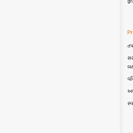
gr
Pr
તપ
સર
બક
વંચ
અમ
સ્