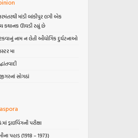
pinion
તરમંતરથી માંડી બાંકીપુર લગી એક
્ય કથાનક ઊઘડી રહ્યું છે
કવાનું નામ ન લેતી ઔદ્યોગિક દુર્ઘટનાઓ
ગસ્ટર મા
્ધાંતવાદી
જીગરનાં સોગઠાં
iaspora
કે.માં ડ્રાઇવિંગની પરીક્ષા
ીના પહાડ (1918 – 1973)