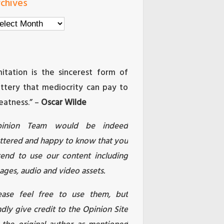
chives
chives
mitation is the sincerest form of
attery that mediocrity can pay to
eatness.” –
Oscar Wilde
pinion Team would be indeed
attered and happy to know that you
tend to use our content including
ages, audio and video assets.
ease feel free to use them, but
ndly give credit to the Opinion Site
 the original author as mentioned