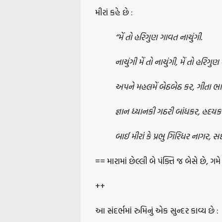
મીરાં કહે છે :
“મેં તો હરિગુણ ગાવત નાચુંગી.
નાચુંગી મેં તો નાચુંગી, મેં તો હરિગુણ
અપને મહલમેં બેઠબેઠ કર, ગીતા ભાગવ
જ્ઞાન ધ્યાનકી ગઠરી બાંધકર, હ્રદયકમલ
બાઈ મીરાં કે પ્રભુ ગિરિધર નાગર, સદા
== મારામાં છેલ્લી બે પંક્તિ જ બેસે છે, ગમ
++
આ સંદર્ભમાં રુમિનું એક સુન્દર કાવ્ય છે :