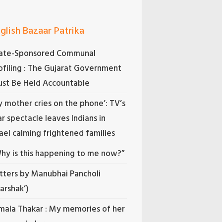
glish Bazaar Patrika
ate-Sponsored Communal
ofiling : The Gujarat Government
st Be Held Accountable
 mother cries on the phone’: TV’s
r spectacle leaves Indians in
rael calming frightened families
hy is this happening to me now?”
tters by Manubhai Pancholi
Darshak’)
mala Thakar : My memories of her