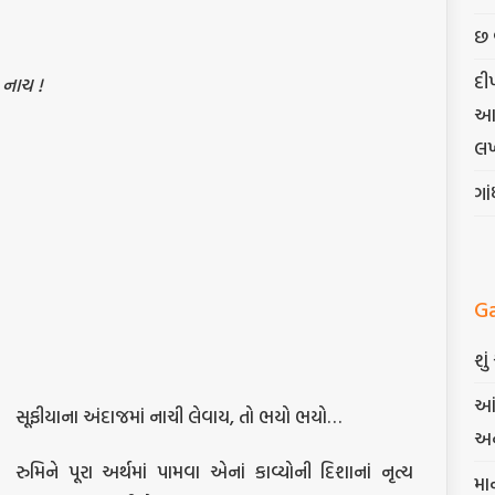
છ 
દી
 નાચ !
આત્
લખ
ગા
G
શુ
આં
સૂફીયાના અંદાજમાં નાચી લેવાય, તો ભયો ભયો…
અન
રુમિને પૂરા અર્થમાં પામવા એનાં કાવ્યોની દિશાનાં નૃત્ય
મા