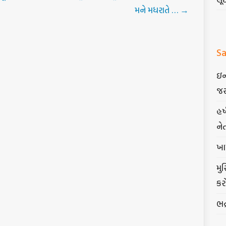
મને મધરાતે …
→
Sa
ઇન
જર
હર
ને
ખા
મુ
કર
ભદ