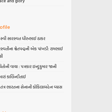
ace and glory
ofile
સ્વી સારસ્વત ધીરુભાઈ ઠાકર
સ્વતીના શ્વેતપદ્મની એક પાંખડી: રામભાઈ
્ષી
િતોની વાચા : પત્રકાર ઇન્દુકુમાર જાની
ારાં કાલિન્દીતાઈ
વતંત્ર ભારતના સેનાની કોકિલાબહેન વ્યાસ