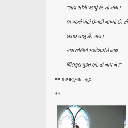
“સાવ ભાંગી પડાયું છે, તો નાચ !
ઘા પરનો પાટો ઉખાડી નાખ્યો છે, તો
લડાઇ ચાલુ છે, નાચ !
તારા લોહીમાં ઝબોળાઈને નાચ…
બિલકુલ મુક્ત છો, તો નાચ ને !”
== ભાવાનુવાદ : સુ૦
++