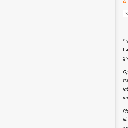
Ar
Ar
“I
fl
gr
O
fl
in
im
Pl
ki
or