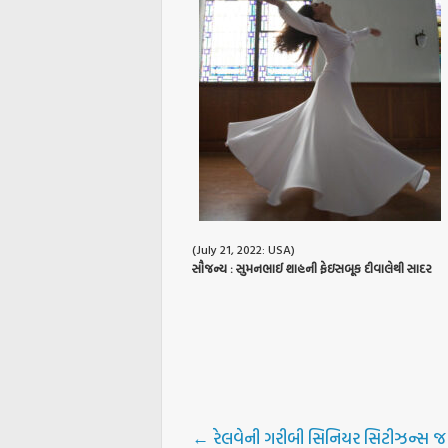
(July 21, 2022: USA)
સૌજન્ય : સુમનભાઈ શાહની ફેઇસબૂક દીવાલેથી સાદર
←
રેલવેની ગરીબી સિનિયર સિટીઝન્સ જ 