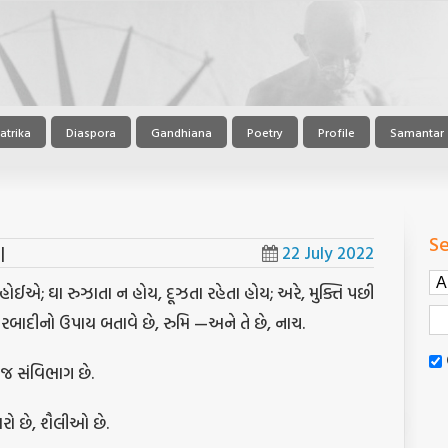
atrika
Diaspora
Gandhiana
Poetry
Profile
Samantar
Se
|
22 July 2022
ઈએ; ઘા રુઝાતા ન હોય, દૂઝતા રહેતા હોય; અરે, મુક્તિ પછી
બાદીનો ઉપાય બતાવે છે, રુમિ —અને તે છે, નાચ.
જ સંવિભાગ છે.
કારો છે, શૈલીઓ છે.