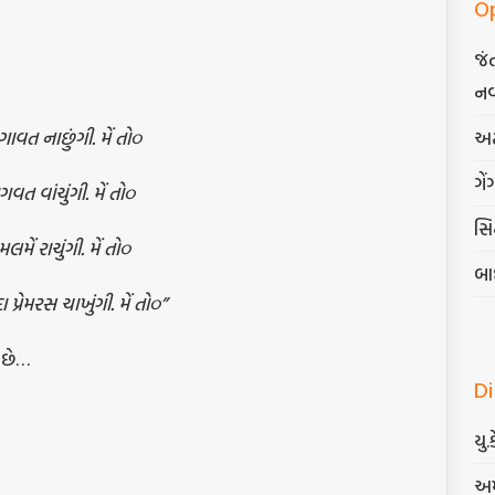
O
જં
નવ
 ગાવત નાછુંગી. મેં તો૦
અટ
ગેં
ત વાંચુંગી. મેં તો૦
સિદ
મેં રાચુંગી. મેં તો૦
બા
 પ્રેમરસ ચાખુંગી. મેં તો૦”
ે છે…
D
યુ.
અમ