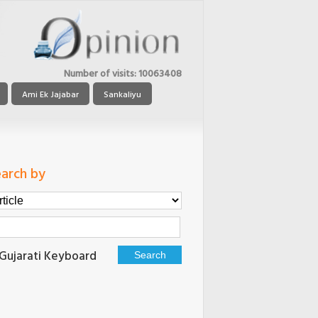
Number of visits:
10063408
Ami Ek Jajabar
Sankaliyu
arch by
Gujarati Keyboard