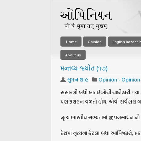
Home
Opinion
English Bazaar P
About us
મન્તવ્ય-જ્યોત (૧૭)
સુમન શાહ
|
Opinion - Opinion
સંસારની બધી લડાઈઓથી થાકીહારી ગયા હો
પણ કરાર ન વળતો હોય, એવી સર્વહારા બર
નૃત્ય ભારતીય સભ્યતામાં જીવનસાધનાનો 
દેશમાં નૃત્યના કેટલા બધા આવિષ્કારો, પ્ર