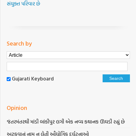
સંયુક્ત પરિવાર છે
Search by
Gujarati Keyboard
Opinion
જંતરમંતરથી માંડી બાંકીપુર લગી એક નવ્ય કથાનક ઊઘડી રહ્યું છે
અટકવાનું નામ ન લેતી ઔદ્યોગિક દુર્ઘટનાઓ