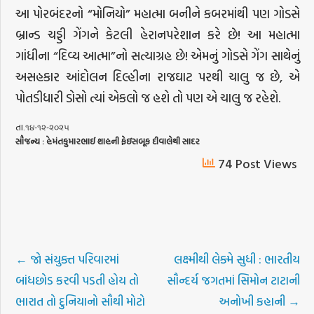
આ પોરબંદરનો “મોનિયો” મહાત્મા બનીને કબરમાંથી પણ ગોડસે
બ્રાન્ડ ચડ્ડી ગેંગને કેટલી હેરાનપરેશાન કરે છે! આ મહાત્મા
ગાંધીના “દિવ્ય આત્મા”નો સત્યાગ્રહ છે! એમનું ગોડસે ગેંગ સાથેનું
અસહકાર આંદોલન દિલ્હીના રાજઘાટ પરથી ચાલુ જ છે, એ
પોતડીધારી ડોસો ત્યાં એકલો જ હશે તો પણ એ ચાલુ જ રહેશે.
તા.૧૪-૧૨-૨૦૨૫
સૌજન્ય
:
હેમંતકુમારભાઈ
શાહની
ફેઇસબૂક
દીવાલેથી
સાદર
74 Post Views
←
જો સંયુક્ત પરિવારમાં
લક્ષ્મીથી લેક્મે સુધી : ભારતીય
બાંધછોડ કરવી પડતી હોય તો
સૌન્દર્ય જગતમાં સિમોન ટાટાની
ભારાત તો દુનિયાનો સૌથી મોટો
અનોખી કહાની
→