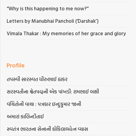
“Why is this happening to me now?”
Letters by Manubhai Pancholi (‘Darshak’)
Vimala Thakar : My memories of her grace and glory
Profile
તપસ્વી સારસ્વત ધીરુભાઈ ઠાકર
સરસ્વતીના શ્વેતપદ્મની એક પાંખડી: રામભાઈ બક્ષી
વંચિતોની વાચા : પત્રકાર ઇન્દુકુમાર જાની
અમારાં કાલિન્દીતાઈ
સ્વતંત્ર ભારતના સેનાની કોકિલાબહેન વ્યાસ