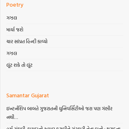
Poetry
ગઝલ
માર્યા જશે
ચાર સાંપ્રત હિન્દી કાવ્યો
ગઝલ
લૂંટ શકે તો લૂંટ
Samantar Gujarat
ઇન્ટર્નશિપ બાબતે ગુજરાતની યુનિવર્સિટીઓ જરા પણ ગંભીર
નથી…
હર્ષ સંઘવી, કાયદાનો અમલ કરાવીને સંસ્કારી નેતા બનો : થરાદના