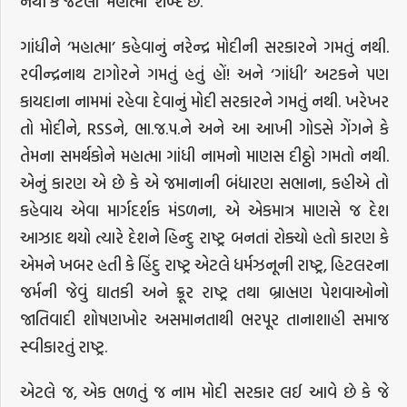
નથી કે જેટલો ‘મહાત્મા’ શબ્દ છે.
ગાંધીને ‘મહાત્મા’ કહેવાનું નરેન્દ્ર મોદીની સરકારને ગમતું નથી.
રવીન્દ્રનાથ ટાગોરને ગમતું હતું હોં! અને ‘ગાંધી’ અટકને પણ
કાયદાના નામમાં રહેવા દેવાનું મોદી સરકારને ગમતું નથી. ખરેખર
તો મોદીને, RSSને, ભા.જ.પ.ને અને આ આખી ગોડસે ગેંગને કે
તેમના સમર્થકોને મહાત્મા ગાંધી નામનો માણસ દીઠ્ઠો ગમતો નથી.
એનું કારણ એ છે કે એ જમાનાની બંધારણ સભાના, કહીએ તો
કહેવાય એવા માર્ગદર્શક મંડળના, એ એકમાત્ર માણસે જ દેશ
આઝાદ થયો ત્યારે દેશને હિન્દુ રાષ્ટ્ર બનતાં રોક્યો હતો કારણ કે
એમને ખબર હતી કે હિંદુ રાષ્ટ્ર એટલે ધર્મઝનૂની રાષ્ટ્ર, હિટલરના
જર્મની જેવું ઘાતકી અને ક્રૂર રાષ્ટ્ર તથા બ્રાહ્મણ પેશવાઓનો
જાતિવાદી શોષણખોર અસમાનતાથી ભરપૂર તાનાશાહી સમાજ
સ્વીકારતું રાષ્ટ્ર.
એટલે જ, એક ભળતું જ નામ મોદી સરકાર લઈ આવે છે કે જે