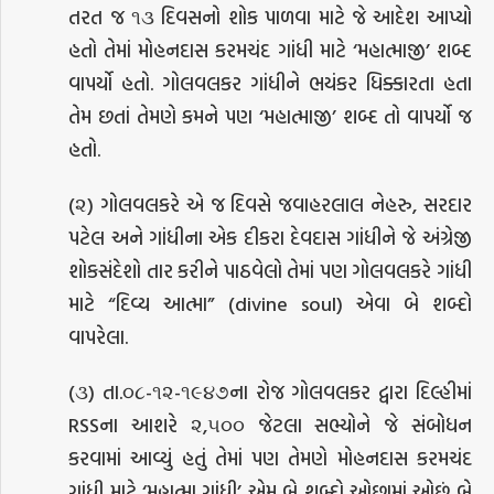
તરત જ ૧૩ દિવસનો શોક પાળવા માટે જે આદેશ આપ્યો
હતો તેમાં મોહનદાસ કરમચંદ ગાંધી માટે ‘મહાત્માજી’ શબ્દ
વાપર્યો હતો. ગોલવલકર ગાંધીને ભયંકર ધિક્કારતા હતા
તેમ છતાં તેમણે કમને પણ ‘મહાત્માજી’ શબ્દ તો વાપર્યો જ
હતો.
(૨) ગોલવલકરે એ જ દિવસે જવાહરલાલ નેહરુ, સરદાર
પટેલ અને ગાંધીના એક દીકરા દેવદાસ ગાંધીને જે અંગ્રેજી
શોકસંદેશો તાર કરીને પાઠવેલો તેમાં પણ ગોલવલકરે ગાંધી
માટે “દિવ્ય આત્મા” (divine soul) એવા બે શબ્દો
વાપરેલા.
(૩) તા.૦૮-૧૨-૧૯૪૭ના રોજ ગોલવલકર દ્વારા દિલ્હીમાં
RSSના આશરે ૨,૫૦૦ જેટલા સભ્યોને જે સંબોધન
કરવામાં આવ્યું હતું તેમાં પણ તેમણે મોહનદાસ કરમચંદ
ગાંધી માટે ‘મહાત્મા ગાંધી’ એમ બે શબ્દો ઓછામાં ઓછું બે