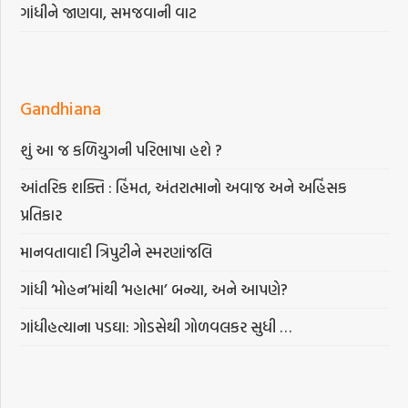
ગાંધીને જાણવા, સમજવાની વાટ
Gandhiana
શું આ જ કળિયુગની પરિભાષા હશે ?
આંતરિક શક્તિ : હિંમત, અંતરાત્માનો અવાજ અને અહિંસક
પ્રતિકાર
માનવતાવાદી ત્રિપુટીને સ્મરણાંજલિ
ગાંધી ‘મોહન’માંથી ‘મહાત્મા’ બન્યા, અને આપણે?
ગાંધીહત્યાના પડઘા: ગોડસેથી ગોળવલકર સુધી …