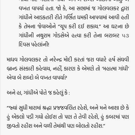
વખત વાપર્યા હતા. જો કે, આ સભામાં જ ગોલવલકર દ્વારા
ગાંધીને આડકતરી રીતે ગર્ભિત ધમકી આપવામાં આવી હતી
કે તેમના જેવાઓને “ચૂપ કરી દઈ શકાય.” આ ઘટના છે
ગાંધીની નથુરામ ગોડસેએ હત્યા કરી તેના બરાબર ૫૩
દિવસ પહેલાંની!
માધવ ગોલવલકર તો નરેન્દ્ર મોદી કરતાં જરા વધારે હર્ષ સંઘવી
બ્રાન્ડ સંસ્કારી કહેવાય, નહીં, કારણ કે એમણે તો ‘મહાત્મા ગાંધી’
એવા બે શબ્દો બે વખત વાપર્યા?
અને હા, ગાંધીએ પોતે જ કહેલું કે :
“જ્યાં સુધી મારામાં શ્રદ્ધા પ્રજ્જવલિત રહેશે, અને મને આશા છે કે
હું એકલો પડી ગયો હોઈશ તો પણ તે તેવી રહેશે, હું કબરમાં પણ
જીવતો રહીશ અને વળી તેમાંથી પણ બોલતો રહીશ.”