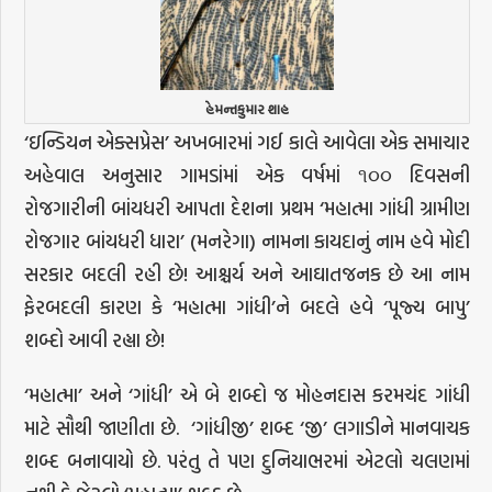
હેમન્તકુમાર શાહ
‘ઇન્ડિયન એક્સપ્રેસ’ અખબારમાં ગઈ કાલે આવેલા એક સમાચાર
અહેવાલ અનુસાર ગામડાંમાં એક વર્ષમાં ૧૦૦ દિવસની
રોજગારીની બાંયધરી આપતા દેશના પ્રથમ ‘મહાત્મા ગાંધી ગ્રામીણ
રોજગાર બાંયધરી ધારા’ (મનરેગા) નામના કાયદાનું નામ હવે મોદી
સરકાર બદલી રહી છે! આશ્ચર્ય અને આઘાતજનક છે આ નામ
ફેરબદલી કારણ કે ‘મહાત્મા ગાંધી’ને બદલે હવે ‘પૂજ્ય બાપુ’
શબ્દો આવી રહ્યા છે!
‘મહાત્મા’ અને ‘ગાંધી’ એ બે શબ્દો જ મોહનદાસ કરમચંદ ગાંધી
માટે સૌથી જાણીતા છે.
‘ગાંધીજી’ શબ્દ ‘જી’ લગાડીને માનવાચક
શબ્દ બનાવાયો છે. પરંતુ તે પણ દુનિયાભરમાં એટલો ચલણમાં