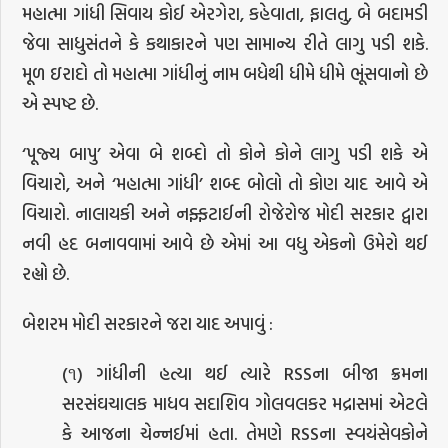
મહાત્મા ગાંધી સિવાય કોઈ એરગેરા, કહેવાતા, ફાલતુ, બે બદામડી
જેવા સાધુસંતને કે કથાકારને પણ સામાન્ય રીતે લાગુ પડી શકે.
મૂળ ઇરાદો તો મહાત્મા ગાંધીનું નામ બધેથી ધીમે ધીમે ભૂંસવાનો છે
એ સ્પષ્ટ છે.
‘પૂજ્ય બાપુ’ એવા બે શબ્દો તો કોને કોને લાગુ પડી શકે એ
વિચારો, અને ‘મહાત્મા ગાંધી’ શબ્દ બોલો તો કોણ યાદ આવે એ
વિચારો. નાલાયકી અને નફ્ફટાઈની રોજેરોજ મોદી સરકાર દ્વારા
નવી હદ બનાવવામાં આવે છે એમાં આ વધુ એકનો ઉમેરો થઈ
રહ્યો છે.
બેશરમ મોદી સરકારને જરા યાદ અપાવું :
(૧) ગાંધીની હત્યા થઈ ત્યારે RSSના બીજા ક્રમના
સરસંઘચાલક માધવ સદાશિવ ગોલવલકર મદ્રાસમાં એટલે
કે આજના ચેન્નઈમાં હતા. તેમણે RSSના સ્વયંસેવકોને