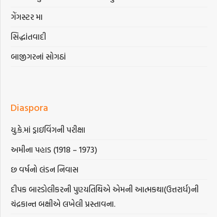
ગેંગસ્ટર મા
સિદ્ધાંતવાદી
બાજીગરનાં સોગઠાં
Diaspora
યુ.કે.માં ડ્રાઇવિંગની પરીક્ષા
અમીના પહાડ (1918 – 1973)
છ વર્ષનો લંડન નિવાસ
દીપક બારડોલીકરની પુણ્યતિથિએ એમની આત્મકથા(ઉત્તરાર્ધ)ની
ચંદ્રકાન્ત બક્ષીએ લખેલી પ્રસ્તાવના.