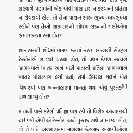
સરવાળે ત્રણમાંની એક એવી માંસાહાર ન કરવાની પ્રતિજ્ઞા
ન લેવડાવી હોત, તો તેના પાલન સારુ ભૂખ્યા-અધભૂખ્યા
રહીને પણ તેઓ શાકાહારની શોધમાં લંડનની ગલીઓમાં
ભ્રમણ કરતા રહ્યા હોત?
શાકાહારની શોધમાં ભ્રમણ કરતાં કરતાં લંડનની સેન્ટ્રલ
રેસ્ટોરાંએ ન જઈ ચઢ્યા હોત, તો પ્રથમ કેવળ સત્યને
જાળવવાને ખાતર અને પછી માતાની પ્રતિજ્ઞા જાળવવાને
ખાતર માંસત્યાગ કર્યો હતો, તેમાં ઉમેરણ થઈને પોતે
[ii]
વિચારથી પણ અન્નાહારમાં માનતા થયા એવું પુસ્તક
હાથ લાગ્યું હોત?
માતાની પાસે કરેલી પ્રતિજ્ઞા પણ હવે તો વિશેષ આનંદદાયી
થઈ પડી એવી એ રેસ્ટોરાં અને પુસ્તક હાથે ન લાગ્યાં હોત,
તો તે વાટે અન્નાહારમાં માનનાર કેટલાક અગ્રણીઓના