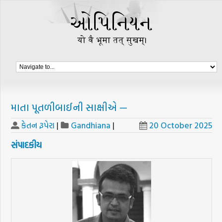
માતા પૂતળીબાઈની સાક્ષીએ —
કેતન રૂપેરા
|
Gandhiana
|
20 October 2025
સંપાદકીય