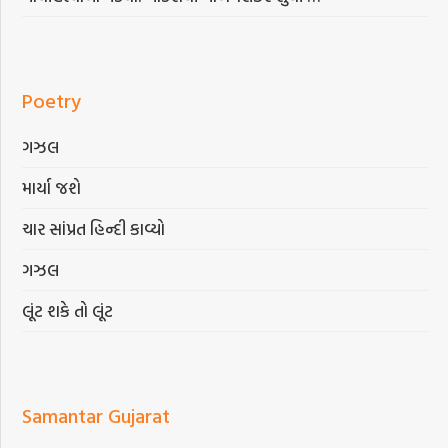
Poetry
ગઝલ
માર્યા જશે
ચાર સાંપ્રત હિન્દી કાવ્યો
ગઝલ
લૂંટ શકે તો લૂંટ
Samantar Gujarat