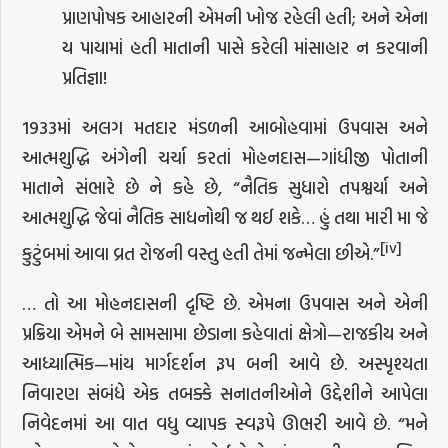
પ્રાણપોષક આહારની એમની ખોજ રહેલી હતી; અને એના
ય પાયામાં હતી માતાની પાસે કરેલી માંસાહાર ન કરવાની
પ્રતિજ્ઞા!
1933માં અલગ મતદાર મંડળની આબોહવામાં ઉપવાસ અને
આત્મશુદ્ધિ અંગેની ચર્ચા કરતાં મોહનદાસ—ગાંધીજી પોતાની
માતાને સંભારે છે ને કહે છે, “નૈતિક સુધારો તપશ્વર્યા અને
આત્મશુદ્ધિ જેવાં નૈતિક સાધનોથી જ થઈ શકે… હું તથા મારી મા જે
[iv]
કુટુંબમાં આવા વ્રત રોજની વસ્તુ હતી તેમાં જન્મેલા છીએ.”
… તો આ મોહનદાસની દૃષ્ટિ છે. એમના ઉપવાસ અને એની
પ્રક્રિયા એમને બે સામસામા છેડાના કહેવાતાં ક્ષેત્રો—રાજકીય અને
આધ્યાત્મિક—માંય માર્ગદર્શન રૂપ બની આવે છે. અસ્પૃશ્યતા
નિવારણ સંબંધે એક તબક્કે સનાતનીઓને ઉદ્દેશીને આપેલા
નિવેદનમાં આ વાત વધુ વ્યાપક સ્વરૂપે ઊભરી આવે છે. “મને