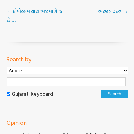
←
દીપોત્સવ તારા અજવાળે જ
અરણ્ય રૂદન
→
છે …
Search by
Gujarati Keyboard
Opinion