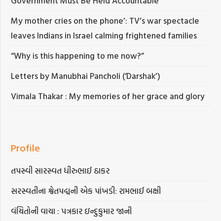
Government Must Be Held Accountable
My mother cries on the phone’: TV’s war spectacle
leaves Indians in Israel calming frightened families
“Why is this happening to me now?”
Letters by Manubhai Pancholi (‘Darshak’)
Vimala Thakar : My memories of her grace and glory
Profile
તપસ્વી સારસ્વત ધીરુભાઈ ઠાકર
સરસ્વતીના શ્વેતપદ્મની એક પાંખડી: રામભાઈ બક્ષી
વંચિતોની વાચા : પત્રકાર ઇન્દુકુમાર જાની