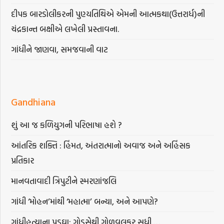
દીપક બારડોલીકરની પુણ્યતિથિએ એમની આત્મકથા(ઉત્તરાર્ધ)ની
ચંદ્રકાન્ત બક્ષીએ લખેલી પ્રસ્તાવના.
ગાંધીને જાણવા, સમજવાની વાટ
Gandhiana
શું આ જ કળિયુગની પરિભાષા હશે ?
આંતરિક શક્તિ : હિંમત, અંતરાત્માનો અવાજ અને અહિંસક
પ્રતિકાર
માનવતાવાદી ત્રિપુટીને સ્મરણાંજલિ
ગાંધી ‘મોહન’માંથી ‘મહાત્મા’ બન્યા, અને આપણે?
ગાંધીહત્યાના પડઘા: ગોડસેથી ગોળવલકર સુધી …