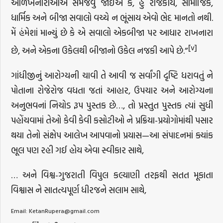
ઓળખનારાઓએ સમજવું જોઈએ કે, હું રાજકીય, સામાજિક,
ધાર્મિક અને બીજા સવાલો વચ્ચે ન ભૂંસાય એવો ભેદ માનતો નથી.
મેં હંમેશાં માન્યું છે કે એ સવાલો એકબીજા પર આધાર રાખનારા
[v]
છે, અને એકના ઉકેલથી બીજાનો ઉકેલ નજકી આપે છે.”
ગાંધીજીનું આરોગ્યની ચાવી તે આવી જ સર્વાંગી દૃષ્ટિ ધરાવતું ને
પોતાના રોજેરોજ વધતા જતાં આહાર, ઉપચાર અને આરોગ્યના
અનુભવનાં નિચોડ રૂપ પુસ્તક છે…, તો પ્રસ્તુત પુસ્તક ત્યાં સુધી
પહોંચવામાં તેઓ કેવી કેવી કસોટીઓ ને પ્રક્રિયા-પ્રયોગોમાંથી પસાર
થયા તેનો સંક્ષેપ આલેખ આપવાનો પ્રયાસ—આ સંપાદનમાં ક્યાંક
ભૂલ પણ રહી ગઈ હોય એવા સ્વીકાર સાથે,
… અને વિશ્વ-ગુજરાતી વિપુલ કલ્યાણી તરફથી સતત મૂકાતા
વિશ્વાસ ને સાતત્યપૂર્ણ ધીરજને સલામ સાથે,
Email: KetanRupera@gmail.com