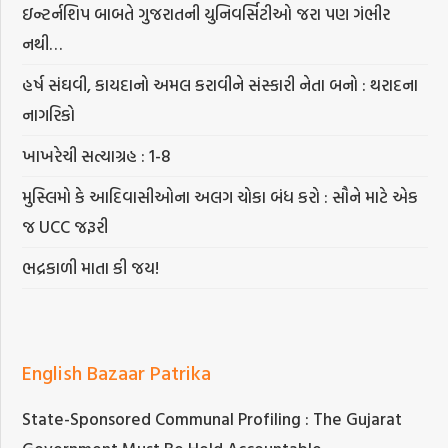
ઇન્ટર્નશિપ બાબતે ગુજરાતની યુનિવર્સિટીઓ જરા પણ ગંભીર
નથી…
હર્ષ સંઘવી, કાયદાનો અમલ કરાવીને સંસ્કારી નેતા બનો : થરાદના
નાગરિકો
ખાખરેચી સત્યાગ્રહ : 1-8
મુસ્લિમો કે આદિવાસીઓના અલગ ચોકા બંધ કરો : સૌને માટે એક
જ UCC જરૂરી
ભદ્રકાળી માતા કી જય!
English Bazaar Patrika
State-Sponsored Communal Profiling : The Gujarat