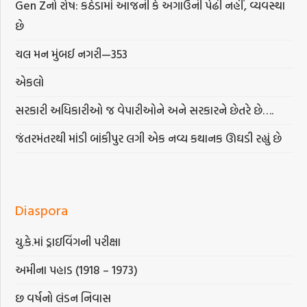
Gen Zનો રોષ: કઠેડામાં આજની કે અગાઉની પેઢી નહીં, વ્યવસ્થા
છે
ચલ મન મુંબઈ નગરી—353
એકલો
સરકારી અધિકારીઓ જ વેપારીઓને અને સરકારને છેતરે છે….
જંતરમંતરથી માંડી બાંકીપુર લગી એક નવ્ય કથાનક ઊઘડી રહ્યું છે
Diaspora
યુ.કે.માં ડ્રાઇવિંગની પરીક્ષા
અમીના પહાડ (1918 – 1973)
છ વર્ષનો લંડન નિવાસ