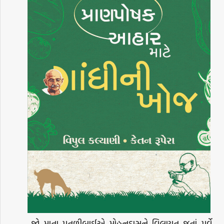
જો માતા પૂતળીબાઈએ મોહનદાસને વિલાયત જતાં પૂર્વે,