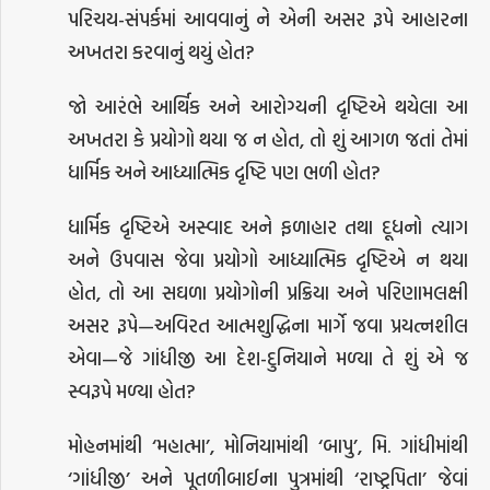
પરિચય-સંપર્કમાં આવવાનું ને એની અસર રૂપે આહારના
અખતરા કરવાનું થયું હોત?
જો આરંભે આર્થિક અને આરોગ્યની દૃષ્ટિએ થયેલા આ
અખતરા કે પ્રયોગો થયા જ ન હોત, તો શું આગળ જતાં તેમાં
ધાર્મિક અને આધ્યાત્મિક દૃષ્ટિ પણ ભળી હોત?
ધાર્મિક દૃષ્ટિએ અસ્વાદ અને ફળાહાર તથા દૂધનો ત્યાગ
અને ઉપવાસ જેવા પ્રયોગો આધ્યાત્મિક દૃષ્ટિએ ન થયા
હોત, તો આ સઘળા પ્રયોગોની પ્રક્રિયા અને પરિણામલક્ષી
અસર રૂપે—અવિરત આત્મશુદ્ધિના માર્ગે જવા પ્રયત્નશીલ
એવા—જે ગાંધીજી આ દેશ-દુનિયાને મળ્યા તે શું એ જ
સ્વરૂપે મળ્યા હોત?
મોહનમાંથી ‘મહાત્મા’, મોનિયામાંથી ‘બાપુ’, મિ. ગાંધીમાંથી
‘ગાંધીજી’ અને પૂતળીબાઈના પુત્રમાંથી ‘રાષ્ટ્રપિતા’ જેવાં