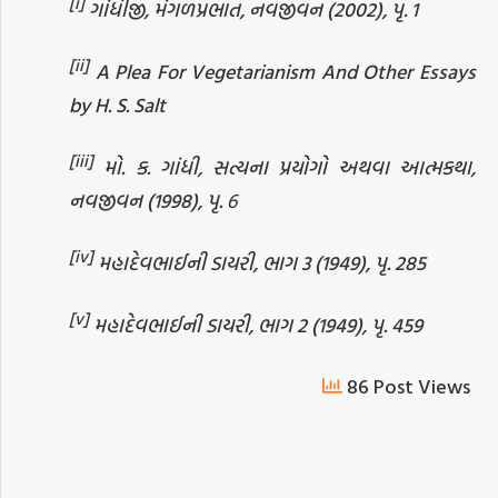
[i]
ગાંધીજી, મંગળપ્રભાત, નવજીવન (2002), પૃ. 1
[ii]
A Plea For Vegetarianism And Other Essays
by H. S. Salt
[iii]
મો. ક. ગાંધી, સત્યના પ્રયોગો અથવા આત્મકથા,
નવજીવન (1998), પૃ. ६
[iv]
મહાદેવભાઈની ડાયરી, ભાગ 3 (1949), પૃ. 285
[v]
મહાદેવભાઈની ડાયરી, ભાગ 2 (1949), પૃ. 459
86 Post Views