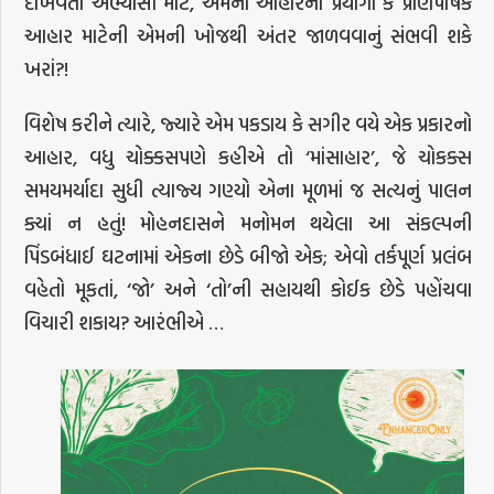
દાખવતા અભ્યાસી માટે, એમના આહારના પ્રયોગો કે પ્રાણપોષક
આહાર માટેની એમની ખોજથી અંતર જાળવવાનું સંભવી શકે
ખરાં?!
વિશેષ કરીને ત્યારે, જ્યારે એમ પકડાય કે સગીર વયે એક પ્રકારનો
આહાર, વધુ ચોક્કસપણે કહીએ તો ‘માંસાહાર’, જે ચોકક્સ
સમયમર્યાદા સુધી ત્યાજ્ય ગણ્યો એના મૂળમાં જ સત્યનું પાલન
ક્યાં ન હતું! મોહનદાસને મનોમન થયેલા આ સંકલ્પની
પિંડબંધાઈ ઘટનામાં એકના છેડે બીજો એક; એવો તર્કપૂર્ણ પ્રલંબ
વહેતો મૂકતાં, ‘જો’ અને ‘તો’ની સહાયથી કોઈક છેડે પહોંચવા
વિચારી શકાય? આરંભીએ …