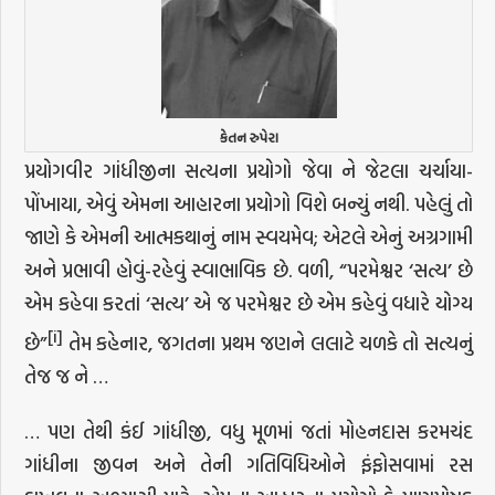
કેતન રુપેરા
પ્રયોગવીર ગાંધીજીના સત્યના પ્રયોગો જેવા ને જેટલા ચર્ચાયા-
પોંખાયા, એવું એમના આહારના પ્રયોગો વિશે બન્યું નથી. પહેલું તો
જાણે કે એમની આત્મકથાનું નામ સ્વયમેવ; એટલે એનું અગ્રગામી
અને પ્રભાવી હોવું-રહેવું સ્વાભાવિક છે. વળી, “પરમેશ્વર ‘સત્ય’ છે
એમ કહેવા કરતાં ‘સત્ય’ એ જ પરમેશ્વર છે એમ કહેવું વધારે યોગ્ય
[i]
છે”
તેમ કહેનાર, જગતના પ્રથમ જણને લલાટે ચળકે તો સત્યનું
તેજ જ ને …
… પણ તેથી કંઈ ગાંધીજી, વધુ મૂળમાં જતાં મોહનદાસ કરમચંદ
ગાંધીના જીવન અને તેની ગતિવિધિઓને ફંફોસવામાં રસ