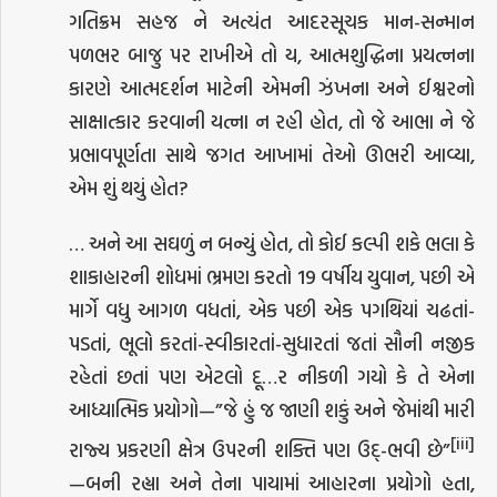
ગતિક્રમ સહજ ને અત્યંત આદરસૂચક માન-સન્માન
પળભર બાજુ પર રાખીએ તો ય, આત્મશુદ્ધિના પ્રયત્નના
કારણે આત્મદર્શન માટેની એમની ઝંખના અને ઈશ્વરનો
સાક્ષાત્કાર કરવાની યત્ના ન રહી હોત, તો જે આભા ને જે
પ્રભાવપૂર્ણતા સાથે જગત આખામાં તેઓ ઊભરી આવ્યા,
એમ શું થયું હોત?
… અને આ સઘળું ન બન્યું હોત, તો કોઈ કલ્પી શકે ભલા કે
શાકાહારની શોધમાં ભ્રમણ કરતો 19 વર્ષીય યુવાન, પછી એ
માર્ગે વધુ આગળ વધતાં, એક પછી એક પગથિયાં ચઢતાં-
પડતાં, ભૂલો કરતાં-સ્વીકારતાં-સુધારતાં જતાં સૌની નજીક
રહેતાં છતાં પણ એટલો દૂ…ર નીકળી ગયો કે તે એના
આધ્યાત્મિક પ્રયોગો—”જે હું જ જાણી શકું અને જેમાંથી મારી
[iii]
રાજ્ય પ્રકરણી ક્ષેત્ર ઉપરની શક્તિ પણ ઉદ્-ભવી છે”
—બની રહ્યા અને તેના પાયામાં આહારના પ્રયોગો હતા,