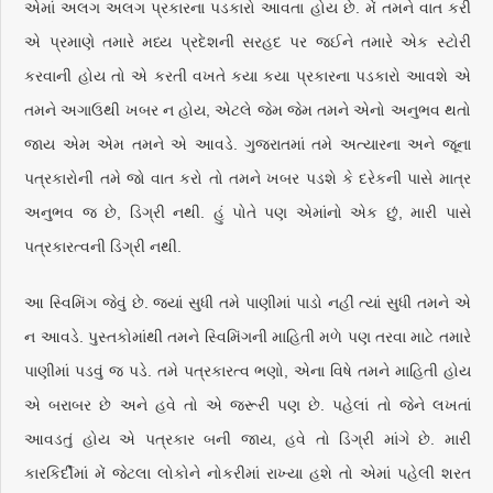
એમાં અલગ અલગ પ્રકારના પડકારો આવતા હોય છે. મેં તમને વાત કરી
એ પ્રમાણે તમારે મધ્ય પ્રદેશની સરહદ પર જઈને તમારે એક સ્ટોરી
કરવાની હોય તો એ કરતી વખતે કયા કયા પ્રકારના પડકારો આવશે એ
તમને અગાઉથી ખબર ન હોય, એટલે જેમ જેમ તમને એનો અનુભવ થતો
જાય એમ એમ તમને એ આવડે. ગુજરાતમાં તમે અત્યારના અને જૂના
પત્રકારોની તમે જો વાત કરો તો તમને ખબર પડશે કે દરેકની પાસે માત્ર
અનુભવ જ છે, ડિગ્રી નથી. હું પોતે પણ એમાંનો એક છું, મારી પાસે
પત્રકારત્વની ડિગ્રી નથી.
આ સ્વિમિંગ જેવું છે. જ્યાં સુધી તમે પાણીમાં પાડો નહીં ત્યાં સુધી તમને એ
ન આવડે. પુસ્તકોમાંથી તમને સ્વિમિંગની માહિતી મળે પણ તરવા માટે તમારે
પાણીમાં પડવું જ પડે. તમે પત્રકારત્વ ભણો, એના વિષે તમને માહિતી હોય
એ બરાબર છે અને હવે તો એ જરૂરી પણ છે. પહેલાં તો જેને લખતાં
આવડતું હોય એ પત્રકાર બની જાય, હવે તો ડિગ્રી માંગે છે. મારી
કારકિર્દીમાં મેં જેટલા લોકોને નોકરીમાં રાખ્યા હશે તો એમાં પહેલી શરત