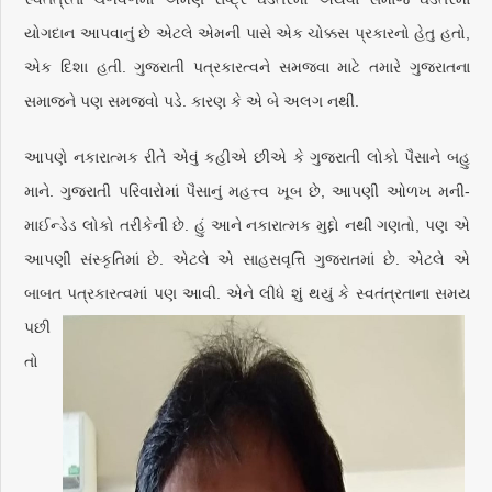
યોગદાન આપવાનું છે એટલે એમની પાસે એક ચોક્કસ પ્રકારનો હેતુ હતો,
એક દિશા હતી. ગુજરાતી પત્રકારત્વને સમજવા માટે તમારે ગુજરાતના
સમાજને પણ સમજવો પડે. કારણ કે એ બે અલગ નથી.
આપણે નકારાત્મક રીતે એવું કહીએ છીએ કે ગુજરાતી લોકો પૈસાને બહુ
માને. ગુજરાતી પરિવારોમાં પૈસાનું મહત્ત્વ ખૂબ છે, આપણી ઓળખ મની-
માઈન્ડેડ લોકો તરીકેની છે. હું આને નકારાત્મક મુદ્દો નથી ગણતો, પણ એ
આપણી સંસ્કૃતિમાં છે. એટલે એ સાહસવૃત્તિ ગુજરાતમાં છે. એટલે એ
બાબત પત્રકારત્વમાં પણ આવી. એને લીધે શું
થયું કે સ્વતંત્રતાના સમય
પછી
તો