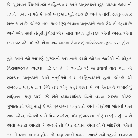
છે. ખુશવંત સિંઘમાં તમે સાહિત્યકાર અને પત્રકારને છૂટા પાડવા જાવ તો
તમને ખબર ન પડે કે ક્યાં પત્રકાર પૂરો થાય છે અને ક્યાંથી સાહિત્યકાર
શરૂ થાય છે. એટલે ઘણા અંગ્રેજી ભાષાના પત્રકારો સારા લેખકો રહ્યા છે
અને એક સારો તંત્રી હંમેશાં એક સારો વાચક હોય છે. એની અસર એના
કામ પર પડે, એટલે એના અખબારના લેખનનું સાહિત્યિક મૂલ્ય પણ હોય.
હવે આને જો આપણે ગુજરાતી અખબારો સાથે જોડવા જઈએ તો થોડુંક
નિરાશાજનક એટલા માટે છે કે મેં અગાઉ જે જમાનાની વાત કરી એ
સમયના પત્રકારો અને તંત્રીઓ સારા સાહિત્યકારો હતા. એટલે એ
સમયના પત્રકારત્વ વિષે તમે એવું કહી શકો કે એ ઉતાવળે લખાયેલું
સાહિત્ય, પણ પછી જે રીતે વ્યાવસાયિક હિતો વધવા લાગ્યાં એટલે
ગુજરાતમાં એવું થયું કે એ પ્રકારના પત્રકારો અને તંત્રીઓ જેમની પાસે
ભાષા હોય, જેમની પાસે વિચાર હોય, એમનું મહત્ત્વ થોડું ઘટતું ગયું. અને
એવો સમય આવ્યો કે અમારે તો પેપર ચલાવે એવા લોકો જોઈએ. એમાં
તમારી ભાષા ખરાબ હોય તો પણ ચાલી જાય. આજે તમે જુઓ લગભગ