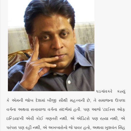
પડગાંવકરે કહ્યું
કે એમની જોબ દેશમાં બીજી સૌથી મહત્ત્વની છે, તે સમાજના ઉપલા
વર્ગના અથવા સત્તાવાળા વર્ગના સંદર્ભમાં હતી. પણ આજે ‘ટાઈમ્સ ઓફ
ઇન્ડિયા’ની એવી કોઈ ગણતરી નથી. એ એડિટરો પણ રહ્યા નથી, એ
પરંપરા પણ રહી નથી, એ અખબારોનો જે પાવર હતો, અથવા ખુશવંત સિંહ