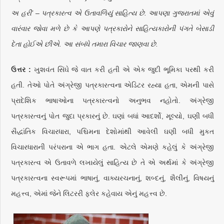
અ હરી’ – પત્રકારત્વ એ ઉતાવળિયું સાહિત્ય છે. આપણા ગુજરાતમાં એવું
વારંવાર જોવા મળે છે કે આપણે પત્રકારોને સાહિત્યકારોની પંગતે બેસાડી
દેતા હોઈએ છીએ. આ સંબંધે તમારા વિચાર જાણવા છે.
ઉત્તર :
ખુશવંત સિંઘે જે વાત કરી હતી એ એક જુદી ભૂમિકા પરથી કરી
હતી. તેઓ પોતે અંગ્રેજી પત્રકારત્વના એડિટર રહ્યા હતા, એમની પાસે
પ્રાદેશિક ભાષાઓના પત્રકારત્વનો અનુભવ નહોતો. અંગ્રેજી
પત્રકારત્વનું પોત જુદા પ્રકારનું છે. ઘણાં બધાં આદર્શો, મૂલ્યો, ઘણી બધી
સૈદ્ધાંતિક વિચારધારા, પશ્ચિમના દેશોમાંથી આવેલી ઘણી બધી મુકત
વિચારધારાની પરંપરાના એ ભાગ હતા. એટલે એમણે કહેલું કે અંગ્રેજી
પત્રકારત્વ એ ઉતાવળે લખાયેલું સાહિત્ય છે તે એ અર્થમાં કે અંગ્રેજી
પત્રકારત્વના સ્વરૂપમાં ભાષાનું, વાક્યરચનાનું, શબ્દનું, શૈલીનું, વિષયનું
મહત્ત્વ, એમાં જેને લિટરરી ફ્લેર કહેવાય એનું મહત્ત્વ છે.