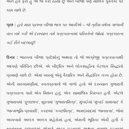
અને હવે ફરી હું એ જ કરી રહ્યો છું અને બીજાં પણ મૌલિક પુસ્તકો પર
કામ ચાલે છે.
પ્રશ્ન :
હવે મારા પ્રશ્નના બીજા ભાગ પર આવીએ – જે ત્રીસ વર્ષના ગાળાની
વાત તમે કરી એ દરમ્યાન તમે પત્રકારત્વમાં પરિવર્તનો જોયાં. પત્રકારત્વ
કઈ રીતે બદલાયું?
ઉત્તર :
ભારતના બીજા પ્રદેશોનું અથવા તો જે અંગ્રેજી પત્રકારત્વથી
આપણે પરિચિત છીએ, એ બૌદ્ધિક અને લોકશાહીના કેટલાક સિદ્ધાંતો
પ્રમાણે ચાલે છે. એમાં ખાસ્સું એવું વૈચારિક અને સૈદ્ધાંતિક તત્ત્વ હોય છે.
એની સરખામણીમાં, સ્વતંત્રતાનો જે ગાળો હતો એ દરમ્યાન ગુજરાતી
પત્રકારત્વ પાસે એક મિશન હતું, એક સામાજિક નિસ્બત હતી. એટલે
ગુજરાતમાં ‘ફૂલછાબ’, સુરતમાં ‘ગુજરાતમિત્ર', મુંબઈમાં ‘મુંબઈ સમાચાર’ કે
‘જન્મભૂમિ-પ્રવાસી’, કચ્છમાં ‘કચ્છમિત્ર’, અમદાવાદમાં ‘જનસત્તા', જેવાં
અખબારો અલગ અલગ શહેરોમાં હતાં, એમની ભૂમિકા એવી હતી કે
સ્વતંત્રતા ચળવળમાં એમણે રાષ્ટ્ર ઘડતરમાં અથવા સમાજ ઘડતરમાં