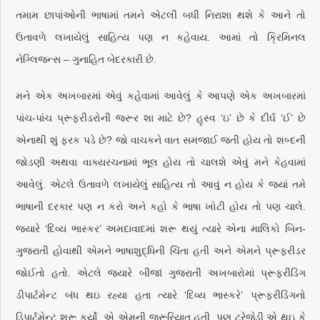
તમામ છાપાંઓની ભાષામાં તમને એટલી બધી નિરાશા થશે કે આને તો
ઉતાવળે લખાયેલું સાહિત્ય પણ ન કહેવાય. આમાં તો ક્રિમિનલ
નેગ્લિજન્સ – ગુનાહિત બેદરકારી છે.
મને એક અખબારમાં એવું કહેવામાં આવેલું કે આપણે એક અખબારમાં
પાંચ-પાંચ પ્રૂફરીડરોની જરૂર શા માટે છે? હૃસ્વ ‘ઇ’ છે કે દીર્ઘ ‘ઈ’ છે
એનાથી શું ફરક પડે છે? જો વાચકને વાત સમજાઈ જતી હોય તો શબ્દની
જોડણી અથવા વાક્યરચનામાં ભૂલ હોય તો ચાલશે એવું મને કેહવામાં
આવેલું. એટલે ઉતાવળે લખાયેલું સાહિત્ય તો આવું ન હોય કે જ્યાં તમે
ભાષાની દરકાર પણ ન કરો અને કહો કે ભાષા ખોટી હોય તો પણ ચાલે.
જ્યારે ‘દિવ્ય ભાસ્કર’ અમદાવાદમાં શરૂ થયું ત્યારે એના માલિકો બિન-
ગુજરાતી હોવાથી એમને ભાષાશુદ્ધિની ચિંતા હતી અને એમને પ્રૂફરીડર
જોઈતો હતો. એટલે જ્યારે બીજાં ગુજરાતી અખબારોમાં પ્રૂફરીડિંગ
ડીપાર્ટમેન્ટ બંધ થઇ રહ્યા હતા ત્યારે ‘દિવ્ય ભાસ્કરે’ પ્રૂફરીડિંગનો
ડિપાર્ટમેન્ટ શરૂ કર્યો. એ એમની જરૂરિયાત હતી. પણ ટ્રેજેડી એ થઇ કે