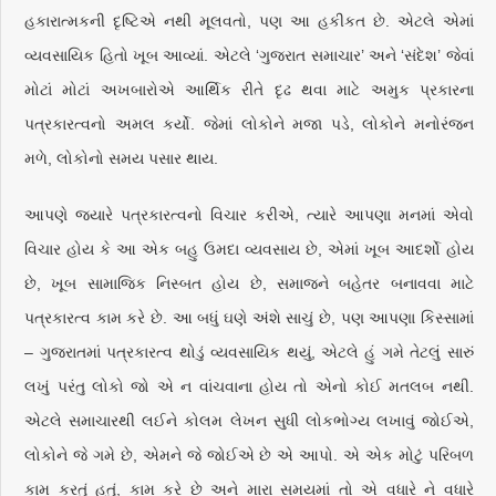
હકારાત્મકની દૃષ્ટિએ નથી મૂલવતો, પણ આ હકીકત છે. એટલે એમાં
વ્યવસાયિક હિતો ખૂબ આવ્યાં. એટલે ‘ગુજરાત સમાચાર’ અને ‘સંદેશ’ જેવાં
મોટાં મોટાં અખબારોએ આર્થિક રીતે દૃઢ થવા માટે અમુક પ્રકારના
પત્રકારત્વનો અમલ કર્યો. જેમાં લોકોને મજા પડે, લોકોને મનોરંજન
મળે, લોકોનો સમય પસાર થાય.
આપણે જ્યારે પત્રકારત્વનો વિચાર કરીએ, ત્યારે આપણા મનમાં એવો
વિચાર હોય કે આ એક બહુ ઉમદા વ્યવસાય છે, એમાં ખૂબ આદર્શો હોય
છે, ખૂબ સામાજિક નિસ્બત હોય છે, સમાજને બહેતર બનાવવા માટે
પત્રકારત્વ કામ કરે છે. આ બધું ઘણે અંશે સાચું છે, પણ આપણા કિસ્સામાં
– ગુજરાતમાં પત્રકારત્વ થોડું વ્યવસાયિક થયું, એટલે હું ગમે તેટલું સારું
લખું પરંતુ લોકો જો એ ન વાંચવાના હોય તો એનો કોઈ મતલબ નથી.
એટલે સમાચારથી લઈને કોલમ લેખન સુધી લોકભોગ્ય લખાવું જોઈએ,
લોકોને જે ગમે છે, એમને જે જોઈએ છે એ આપો. એ એક મોટું પરિબળ
કામ કરતું હતું, કામ કરે છે અને મારા સમયમાં તો એ વધારે ને વધારે