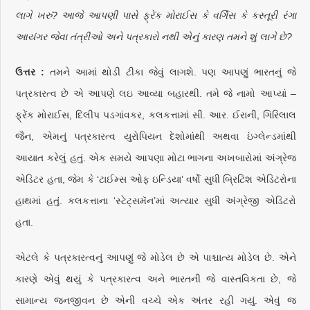
લાગે ખરું? આજે આપણી પાસે ફ્રેંક મોરાઈસ કે વર્ગિસ કે કસ્તૂરી રંગા
આયંગર જેવા તંત્રીઓ અને પત્રકારો નથી એનું કારણ તમને શું લાગે છે?
ઉત્તર :
તમને આમાં થોડી ટીકા જેવું લાગશે. પણ આપણું ભારતનું જે
પત્રકારત્વ છે એ આપણે લઇ આવ્યા બહારથી. તમે જે નામો આપ્યાં –
ફ્રેંક મોરાઈસ, દિલીપ પડગાંવકર, કલકત્તામાં સી. આર. ઈરાની, ગિરિલાલ
જૈન, એમનું પત્રકારત્વ યુરોપિયન દેશોમાંથી અથવા ઇંગ્લેન્ડમાંથી
આયાત કરેલું હતું. એક સમયે આપણા મોટા ભાગના અખબારોમાં અંગ્રેજ
એડિટર હતા, જેમ કે ‘ટાઈમ્સ ઓફ ઇન્ડિયા’ વર્ષો સુધી બ્રિટિશ એડિટરોના
હાથમાં હતું. કલકત્તાના ‘સ્ટેટ્સમૅન’માં અત્યાર સુધી અંગ્રેજી એડિટરો
હતા.
એટલે કે પત્રકારત્વનું આપણું જે મોડેલ છે એ પાશ્ચાત્ય મોડેલ છે. એને
કારણે એવું થયું કે પત્રકારત્વ અને ભારતની જે વાસ્તવિકતા છે, જે
સામાન્ય જનજીવન છે એની વચ્ચે એક અંતર રહી ગયું. એવું જ