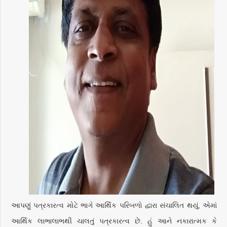
આપણું પત્રકારત્વ મોટે ભાગે આર્થિક પરિબળો દ્વારા સંચાલિત થયું, એમાં
આર્થિક લાભાલાભથી ચાલતું પત્રકારત્વ છે. હું આને નકારાત્મક કે