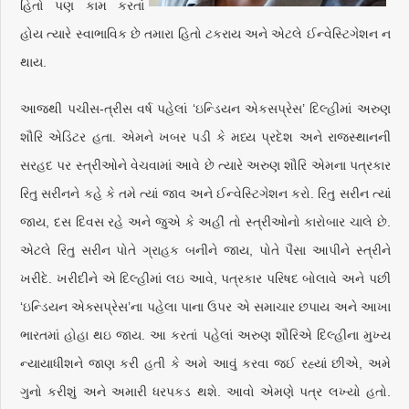
હિતો પણ કામ કરતાં
હોય ત્યારે સ્વાભાવિક છે તમારા હિતો ટકરાય અને એટલે ઈન્વેસ્ટિગેશન ન
થાય.
આજથી પચીસ-ત્રીસ વર્ષ પહેલાં ‘ઇન્ડિયન એકસપ્રેસ’ દિલ્હીમાં અરુણ
શૌરિ એડિટર હતા. એમને ખબર પડી કે મધ્ય પ્રદેશ અને રાજસ્થાનની
સરહદ પર સ્ત્રીઓને વેચવામાં આવે છે ત્યારે અરુણ શૌરિ એમના પત્રકાર
રિતુ સરીનને કહે કે તમે ત્યાં જાવ અને ઈન્વેસ્ટિગેશન કરો. રિતુ સરીન ત્યાં
જાય, દસ દિવસ રહે અને જુએ કે અહીં તો સ્ત્રીઓનો કારોબાર ચાલે છે.
એટલે રિતુ સરીન પોતે ગ્રાહક બનીને જાય, પોતે પૈસા આપીને સ્ત્રીને
ખરીદે. ખરીદીને એ દિલ્હીમાં લઇ આવે, પત્રકાર પરિષદ બોલાવે અને પછી
‘ઇન્ડિયન એક્સપ્રેસ’ના પહેલા પાના ઉપર એ સમાચાર છપાય અને આખા
ભારતમાં હોહા થઇ જાય. આ કરતાં પહેલાં અરુણ શૌરિએ દિલ્હીના મુખ્ય
ન્યાયાધીશને જાણ કરી હતી કે અમે આવું કરવા જઈ રહ્યાં છીએ, અમે
ગુનો કરીશું અને અમારી ધરપકડ થશે. આવો એમણે પત્ર લખ્યો હતો.