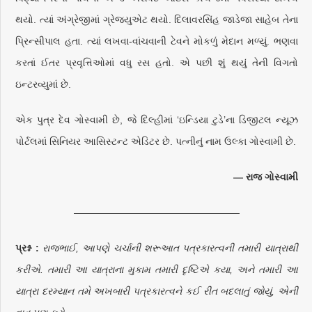
થયો. ત્યાં અંગ્રેજીમાં ગ્રેજ્યુએટ થયો. દિલાવરસિંહ જાડેજા સાહેબ તેના
પ્રિન્સીપાલ હતા. ત્યાં લખવા-વાંચવાની ટેવને મોકળું મેદાન મળ્યું. ભણવા
કરતાં ઈતર પ્રવૃત્તિઓમાં વધુ રસ હતો. એ પછી શું થયું તેની વિગતો
ઇન્ટરવ્યુમાં છે.
એક પુત્ર દેવ ગોસ્વામી છે, જે દિલ્હીમાં ‘ઇન્ડિયા ટુડે’ના ડિજીટલ ન્યૂઝ
પોર્ટલમાં સિનિયર આસિસ્ટન્ટ એડિટર છે. પત્નીનું નામ ઉલ્કા ગોસ્વામી છે.
— રાજ ગોસ્વામી
—————————————————
પ્રશ્ન :
રાજભાઈ, આપણે ચર્ચાની શરૂઆત પત્રકારત્વની તમારી યાત્રાથી
કરીએ. તમારી આ યાત્રાના મુકામ તમારી દૃષ્ટિએ કયા, અને તમારી આ
યાત્રા દરમ્યાન તમે અખબારી પત્રકારત્વને કઈ રીત બદલાતું જોયું, એની