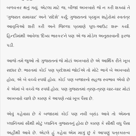
બળવત્તર થતું ગયું. એટલા માટે જ, બીજાં અખબારો જે ન કરી શક્યાં તે
‘ગુજરાત સમાચાર’ અને ‘સંદેશે’ કર્યું; ગુજરાતનાં પ્રમુખ શહેરોમાં સ્વતંત્ર
આવૃત્તિઓ શરી કરી અને જિલ્લા પ્રમાણે પૂલ-આઉટ શરૂ કર્યાં.
હિન્દીમાંથી આવેલા ‘દિવ્ય ભાસ્કર’ને પણ એ જ મોડેલ અનુસરવાની ફરજ
પડી.
આજે તમે જુઓ તો ગુજરાતનાં જે મોટાં અખબારો છે એ આર્થિક રીતે ખૂબ
સધ્ધર છે. ભારતમાં કોઈ પણ પ્રદેશમાં જોઈએ તો મોટે ભાગે બે અખબારો
હોય, એ બે વચ્ચે સ્પર્ધા હોય. કોઈ પણ બજારનો સહજ સ્વભાવ એવો છે
કે એમાં બે વચ્ચે જ સ્પર્ધા હોય. પણ ગુજરાતમાં ત્રણ-ત્રણ ચાર-ચાર મોટાં
અખબારો ચાલે છે કારણ કે આપણે ત્યાં ખૂબ પૈસા છે.
એવું કહેવાય છે કે બજારમાં કોઈ પણ નવી બ્રાંડ આવે તો એમના
પ્લાનિંગમાં સૌથી મોટું પ્લાનિંગ ગુજરાતનું હોય છે કારણ કે સૌથી વધુ પૈસા
અહીંથી આવે છે. એટલે હું કહેવા એમ માગું છું કે આપણું પત્રકારત્વ