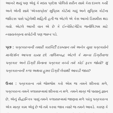
આખરે થયું પણ એવું કે મધ્ય પ્રદેશ પોલિસે સરીન સામે કેસ દાખલ કર્યો
અને એની સામે ‘એક્સપ્રેસ’ સુપ્રિમ કોર્ટમાં ગયું અને સુપ્રિમ કોર્ટના
જસ્ટિસ પાસે પહેલેથી માહિતી હતી જ એટલે એ કેસ આખો ડિસમીસ થઇ
ગયો. એટલે આખી વાત એ છે કે ઈન્વેસ્ટિગેટિવ જર્નાલિઝમ માટે
ન્યાયતંત્રના સપોર્ટની પણ જરૂર પડે.
પ્રશ્ન :
પત્રકારત્વની તમારી કારકિર્દી દરમ્યાન તમે અનેક યુવા પત્રકારોને
માર્ગદર્શન આપતા રહ્યા છો. તાલિમબદ્ધ એટલે કે માન્ય ડિગ્રીવાળા
પત્રકાર અને ડિગ્રી વિનાના પત્રકાર વચ્ચે તમે કોઈ ફરક જોયો? શું
પત્રકારત્વની કળા અથવા હુન્નર ડિગ્રી લેવાથી આવડી જાય?
ઉત્તર :
પત્રકારત્વ તમે જેમજેમ કરો એમ જ તમને શીખવા મળે,
પત્રકારત્વ તમને ક્લાસરૂમમાં શીખવા ન મળે. તમને માત્ર જે પાયાનું જ્ઞાન
છે, એનું સૈદ્ધાન્તિક પાસું તમને કલાસરૂમમાં જાણવા મળે પરંતુ પત્રકારત્વ
એક માત્ર કામ એવું છે જે તમે કરવા જાવ ત્યારે જ તમને આવડે. કારણ કે