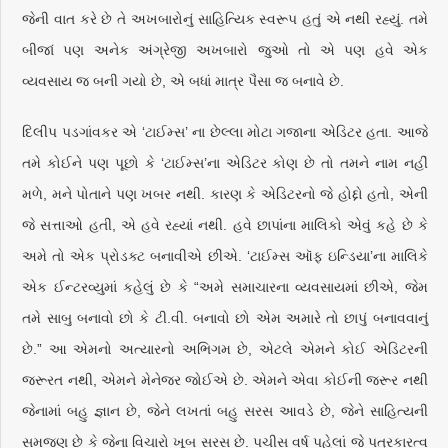
જેની વાત કરે છે તે અખબારોનું સાહિત્યિક સ્વરૂપ હતું એ નથી રહ્યું. તમે
બીજાં પણ અનેક અંગ્રેજી અખબારો જુઓ તો એ પણ હવે એક
વ્યવસાય જ બની ગયો છે, એ બધાં માત્ર પૈસા જ બનાવે છે.
દિલીપ પડગાંવકર એ ‘ટાઈમ્સ’ ના છેલ્લા મોટા ગજાના એડિટર હતા. આજે
તમે કોઈને પણ પૂછો કે ‘ટાઈમ્સ’ના એડિટર કોણ છે તો તમને નામ નહીં
મળે, મને પોતાને પણ ખબર નથી. કારણ કે એડિટરનો જે હોદ્દો હતો, એની
જે સત્તાઓ હતી, એ હવે રહ્યાં નથી. હવે છાપાંના માલિકો એવું કહે છે કે
અમે તો એક પ્રોડક્ટ બનાવીએ છીએ. ‘ટાઈમ્સ ઑફ ઇન્ડિયા’ના માલિકે
એક ઈન્ટરવ્યુમાં કહેલું છે કે “અમે સમાચારના વ્યવસાયમાં છીએ, જેમ
તમે સાબુ બનાવો છો કે ટી.વી. બનાવો છો એમ અમારે તો છાપું બનાવવાનું
છે.” આ એમનો અત્યારનો અભિગમ છે, એટલે એમને કોઈ એડિટરની
જરૂરત નથી, એમને મેનેજર જોઈએ છે. એમને એવા કોઈની જરૂર નથી
જેનામાં બહુ જ્ઞાન છે, જેને લખતાં બહુ સરસ આવડે છે, જેને સાહિત્યની
સમજણ છે કે જેના વિચારો ખૂબ સરસ છે. પચીસ વર્ષ પહેલાં જે પત્રકારત્વ