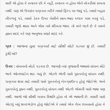
મારી એ હોય કે સ્નાતક છો કે નહીં, સ્નાતક ન હોય એને નોકરીમાં રાખતા
નથી. પણ એ ઉપરાંત પત્રકાર તરીકે તમારે ફિલ્ડ પર જવું પડે, તમારે બહાર
નીકળવું પડે, તમારે ડેસ્ક ઉપર બેસીને સાત-આઠ કલાક કામ કરવું પડે,
તમારી ભૂલો થાય અને એમ તમે શીખતા જાવ. તો મને લાગે છે કે તમને
જ્ઞાન મદદ કરે પણ અનુભવ વધારે મદદ કરે.
પ્રશ્ન :
આજના યુવા પત્રકારો માટે સૌથી મોટો પડકાર શું છે, તમારી
દૃષ્ટિએ?
ઉત્તર :
વાંચનનો મોટો પડકાર છે. આપણે ત્યાં ગુજરાતી ભાષામાં વાંચન મોટે
ભાગે ઓનલાઈન થઇ ગયું છે. એટલે એની પાસે પુસ્તકોનું વાંચન નથી.
પત્રકાર થવા માટે તમારી પાસે પુસ્તકોનું બેકગ્રાઉન્ડ હોવું જોઈએ. અને
પુસ્તકોનું જ્ઞાન નથી, પુસ્તકોનું વાંચન નથી એટલે એમની પાસે ભાષા પણ
નથી. આજે જો સૌથી ખરાબ સ્થિતિ હોય તો એ ભાષાની છે. તમારી પાસે
એટલું બધું શબ્દભંડોળ હોવું જોઈએ કે તમારે એક લેખ લખવાનો હોય કે