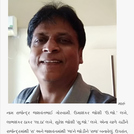
મારું
નામ રાજેન્દ્ર જશવંતભાઈ ગોસ્વામી. ઉમાશંકર જોશી ‘ઉ.જો.’ લખે,
લાભશંકર ઠાકર ‘લા.ઠા’ લખે, સુરેશ જોશી ‘સુ.જો.’ લખે. એના ચાળે ચઢીને
રાજેન્દ્રમાંથી ‘રા’ અને જશવંતમાંથી ‘જ’ને જોડીને ‘રાજ’ બનાવેલું. ઉપરાંત,