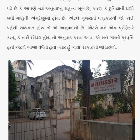
પડે છે કે આપણે ત્યાં અનુવાદનું મહત્ત્વ ખૂબ છે, કારણ કે દુનિયાની ઘણી
બધી માહિતી અંગ્રેજીમાં હોય છે. એટલે ગુજરાતી પત્રકારની જો કોઈ
પહેલી લાયકાત હોય તો એ અનુવાદની છે. એટલે મને એક પ્રોફેસરે
કહ્યું કે તારી ઈચ્છા હોય તો અનુવાદ કરવા આવ. એ મને ગમતી પ્રવૃત્તિ
હતી એટલે બીજા વર્ષમાં હતો ત્યારે હું ‘નયા પડકાર’માં જોડાયેલો.