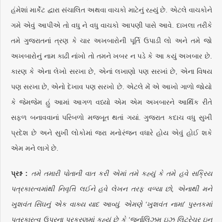
હંમેશાં માર્કેટ દ્વારા સંચાલિત અથવા વાચકો માટેનું રહ્યું છે. એટલે વાચકોને
ગમે એવું આપીએ તો વધુ ને વધુ વાચકો આપણી પાસે આવે. દાખલા તરીકે
તમે ગુજરાતનાં ત્રણ કે ચાર અખબારોની પૂર્તિ ઉપાડી લો અને તમે જો
અખબારોનું નામ કાઢી નાંખો તો તમને ખબર ન પડે કે આ કયું અખબાર છે.
કારણ કે એના લેખો સરખા છે, એનાં લખાણો પણ સરખાં છે, એના વિષય
પણ સરખા છે, એનો દેખાવ પણ સરખો છે. એટલે મેં એ આખો ગાળો જોયો
કે જેમજેમ હું આમાં આગળ વધ્યો એમ એમ અખબારને આર્થિક રીતે
સફળ બનાવવાનાં પરિબળો મજબૂત થતાં ગયાં. ગુજરાત કદાચ વધુ સુખી
પ્રદેશ છે અને સુખી લોકોમાં જરા મનોરંજન વધારે હોય એવું હોઈ શકે
એમ મને લાગે છે.
પ્રશ્ન :
તમે તમારી પોતાની વાત કરી એમાં તમે કહ્યું કે તમે હવે સક્રિય
પત્રકારત્વમાંથી નિવૃત્તિ લઈને હવે લેખન તરફ વળ્યા છો, એનાથી મને
ખુશવંત સિંઘનું એક વાક્ય યાદ આવ્યું. એમણે ‘ખુશવંત નામા’ પુસ્તકમાં
પત્રકારત્વ ઉપરના પ્રકરણમાં કહ્યું છે કે ‘જર્નાલિઝમ ઇઝ લિટરેચર ઇન