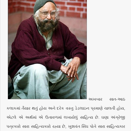
અખબાર સાત-આઠ
કલાકમાં તૈયાર થતું હોય અને દરેક વસ્તુ ડેડલાઇન પ્રમાણે ચાલતી હોય,
એટલે એ અર્થમાં એ ઉતાવળમાં લખાયેલું સાહિત્ય છે. ઘણા અંગ્રેજી
પત્રકારો સારા સાહિત્યકારો રહ્યા છે, ખુશવંત સિંઘ પોતે સારા સાહિત્યકાર