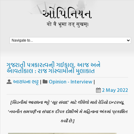
ગુજરાતી પત્રકારત્વની ગઈકાલ, આજ અને
આવતીકાલ : રાજ ગોસ્વામીની મુલાકાત
આરાધના ભટ્ટ
|
Opinion - Interview
|
2 May 2022
[સિડનીમાં આરાધના ભટ્ટે ‘સૂર સંવાદ’ માટે લીધેલો મારો રેડિયો ઇન્ટરવ્યૂ,
‘નવનીત સમપર્ણ’ના સંપાદક દીપક દોશીએ મે મહિનાના અંકમાં પ્રકાશિત
કર્યો છે.]