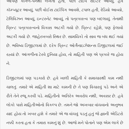
આપણે કાગળ-પેનથી લખતા હતા, પછી ટાઇપ રાઈટર આવ્યું, હવે
કૉમ્પ્યૂટર આવ્યું, પછી વોઈસ ટાઈપિંગ આવશે, ટપાલ હતી, રેડિયો આવ્યો,
ટેલિવિઝન આવ્યું, ઇન્ટરનેટ આવ્યું, તો પત્રકારત્વ પણ બદલાયું. તેનાથી
પ્રિન્ટ પત્રકારત્વનો વિકાસ અટકી ગયો છે. પ્રિન્ટ રહેશે, પણ ફેલાવો
અટકી ગયો છે. જાહેરખબરો સ્થિર છે. સામયિકો તો સાવ જ બંધ થઈ ગયાં
છે. ભવિષ્ય ડિજીટલમાં છે. દરેક પ્રિન્ટ ઓર્ગેનાઇઝેશન્સ ડિજીટલમાં જઈ
રહ્યાં છે. આંગળીના ટેરવે દુનિયા હોય, તો માહિતી પણ એ પ્રકારે જ હોય
ને.
ડિજીટલમાં પણ પડકારો છે. હવે ખાલી માહિતી કે સમાચારથી કામ નથી
ચાલતું. તમારે એ માહિતી શા માટે કામની છે તે પણ વિચારવું પડે અને એ
રીતે તેને રજૂ કરવી પડે. માહિતીનો અતિરેક અવરોધ નથી, અવસર છે. હવે
લોકો પાસે માહિતીઓનો વિકલ્પ છે. તમને જો અખબાર વાંચવાનો અનુભવ
યાદ હોય તો ખબર હશે કે તમારે એ જ વાંચવું પડતું હતું જે જ્ઞાની એડિટરો
નક્કી કરતા હતા કે તમારા કામનું શું છે. આજે મને પોતાને પણ એમ લાગે છે