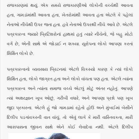
રાજકારણમાં થયું. એક સમયે રાજકારણીઓ લોકોની વચ્ચેથી આવતા
હતા, ગામડાંમાંથી આવતા હતા, ખેતરોમાંથી આવતા હતા એટલે કે પહેલાં
નેતાઓ નીચેથી ઉપર જતા હતા. હવે નેતાઓ ઉપરથી નીચે આવે છે. એટલે
પત્રકારત્વ જ્યારે બ્રિટિશરોનાં હાથમાં હતું ત્યારે નીચેનો, જે બહુ મોટો
વર્ગ છે, એની સાથે એ જોડાઈ ન શક્યા. યુરોપના લોકો આપણા કરતાં
શિક્ષિત લોકો છે.
પત્રકારત્વનો વ્યવસાય બ્રિટનમાં એટલે વિકસ્યો કારણ કે ત્યાં લોકો
શિક્ષિત હતા, લોકો જાગ્રત હતા અને લોકો વાંચતા પણ હતા. એટલે ત્યાંના
પત્રકારત્વ અને ત્યાંના સમાજ વચ્ચે એટલું મોટું અંતર નહોતું. આપણે
ત્યાં અક્ષરજ્ઞાન ખૂબ ઓછું, ગરીબી વધારે, અને આપણા પ્રશ્નો પણ ખૂબ
જુદા પ્રકારના. એટલે હું જો ગામડામાં રહેતો હોઉં અને મુંબઈમાં બેસીને
દિલીપ પડગાંવકરની વાત વાંચું, તો એવું લાગે કે મારી વાસ્તિવકતા, મારી
આસપાસના જીવન સાથે એને કોઈ લેવાદેવા નથી. એટલે દિલીપ