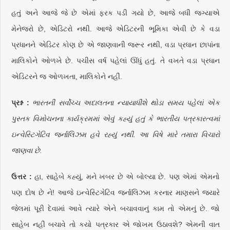
હતું અને આજે જે છે એમાં ફરક પડી ગયો છે, આજે બધી જગ્યાએ
મેનેજરો છે, એડિટરો નથી. આજે એડિટરની ભૂમિકા એવી છે કે વડા
પ્રધાનને એડિટર કોણ છે એ જાણવાની જરૂર નથી, વડા પ્રધાન છાપાંના
માલિકોને ઓળખે છે. પચીસ વર્ષ પહેલાં ઊંધું હતું. તે વખતે વડા પ્રધાન
એડિટરને જ ઓળખતા, માલિકોને નહીં.
પ્રશ્ન :
ભારતની સર્વોચ્ચ અદાલતના ન્યાયાધીશે થોડા સમય પહેલાં એક
પુસ્તક વિમોચનના કાર્યક્રમમાં એવું કહ્યું હતું કે ભારતીય પત્રકારત્વમાં
ઇન્વેસ્ટિગેટિવ જર્નાલિઝમ હવે રહ્યું નથી. આ વિષે મારે તમારા વિચારો
જાણવા છે.
ઉત્તર :
હા, સાહેબે કહ્યું, મને ખબર છે એ બોલ્યા છે. પણ એમાં એમનો
પણ દોષ છે ને! આજે ઇન્વેસ્ટિગેટિવ જર્નાલિઝમ કરનાર માણસને જ્યારે
જેલમાં પૂરી દેવામાં આવે ત્યારે એને બચાવવાનું કામ તો એમનું છે. જો
સાહેબ નહીં બચાવે તો કયો પત્રકાર એ જોખમ ઉઠાવશે? એમની વાત