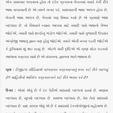
એક સમાચાર લખવાના હોય તો દરેક પ્રકારના લેખનમાં તમારે કેવી રીતે
ભાષા વાપરવાની છે એ તમને ખબર પડે. સમાચારની ભાષા અલગ હોય છે,
લેખની ભાષા અલગ છે, લેખમાં પણ વિષય કયો છે એ પ્રમાણે ભાષા
બદલાય છે. તો વિષયને ન્યાય આપવા માટે તમારી પાસે ભાષાનો વૈભવ
જોઈએ, તમારી પાસે શબ્દોનું ભંડોળ જોઈએ, તમારી પાસે ગુજરાતી ઉપરાંત
અંગ્રેજી ભાષાનું જ્ઞાન પણ હોવું જોઈએ. તમને એની ખબર પડવી જોઈએ
કે દુનિયામાં શું થઇ રહ્યું છે. એટલે મારી દૃષ્ટિએ જે ત્રણ મોટા પડકારો
આજના પત્રકાર સામે છે એ વાંચનના, જ્ઞાનના અને ભાષાના છે.
પ્રશ્ન :
ડિજીટલ મીડિયાએ પરંપરાગત પત્રકારત્વનું રૂખ કઈ રીતે બદલ્યું
છે? માહિતીનો અતિરેક પત્રકારત્વને કઈ રીતે અસર કરે છે?
ઉત્તર :
એમાં એવું છે કે દર પેઢીએ માધ્યમો બદલતાં રહ્યાં છે. માણસ
બદલાય છે, મૂલ્યો બદલાય છે. સમાજ બદલાય છે, તેમ તેનાં માધ્યમો
બદલાય છે. યાદ રાખવા જેવું એ છે કે માધ્યમો ટેકનોલોજીનાં મહોતાજ છે.