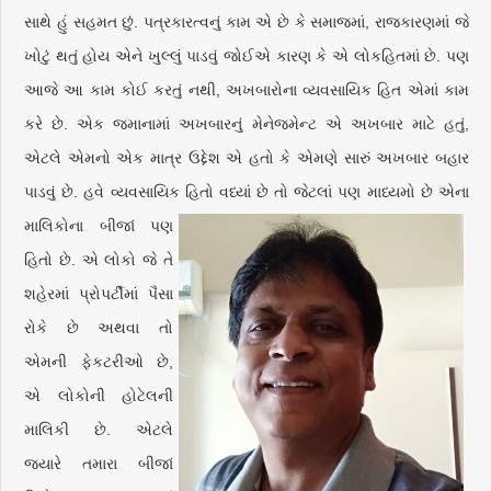
સાથે હું સહમત છું. પત્રકારત્વનું કામ એ છે કે સમાજમાં, રાજકારણમાં જે
ખોટું થતું હોય એને ખુલ્લું પાડવું જોઈએ કારણ કે એ લોકહિતમાં છે. પણ
આજે આ કામ કોઈ કરતું નથી, અખબારોના વ્યવસાયિક હિત એમાં કામ
કરે છે. એક જમાનામાં અખબારનું મેનેજમેન્ટ એ અખબાર માટે હતું,
એટલે એમનો એક માત્ર ઉદ્દેશ એ હતો કે એમણે સારું અખબાર બહાર
પાડવું છે. હવે વ્યવસાયિક હિતો વધ્યાં
છે તો જેટલાં પણ માધ્યમો છે એના
માલિકોના બીજાં પણ
હિતો છે. એ લોકો જે તે
શહેરમાં પ્રોપર્ટીમાં પૈસા
રોકે છે અથવા તો
એમની ફેકટરીઓ છે,
એ લોકોની હોટેલની
માલિકી છે. એટલે
જ્યારે તમારા બીજાં