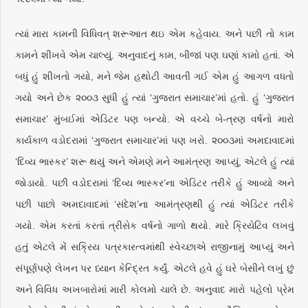
ત્યાં મારા કામની વિધિવત્‌ શરૂઆત થઇ એમ કહેવાય. અને પછી તો કામ
કામને શીખવે એમ ચાલ્યું. અનુવાદનું કામ, બીજાં પણ ઘણાં કામો હતાં. એ
બધું હું શીખતો ગયો, મને જેમ હથોટી આવતી ગઈ એમ હું આગળ વધતો
ગયો અને છેક ૨૦૦૩ સુધી હું ત્યાં ‘ગુજરાત સમાચાર’માં હતો. હું ‘ગુજરાત
સમાચાર’ મુંબઈમાં એડિટર પણ બન્યો. એ વચ્ચે બે-ત્રણ વર્ષનો મારો
કાર્યકાળ વડોદરામાં ‘ગુજરાત સમાચાર’માં પણ ખરો. ૨૦૦૩માં અમદાવાદમાં
‘દિવ્ય ભાસ્કર’ શરૂ થયું અને એમણે મને આમંત્રણ આપ્યું, એટલે હું ત્યાં
જોડાયો. પછી વડોદરામાં ‘દિવ્ય ભાસ્કર’ના એડિટર તરીકે હું આવ્યો અને
પછી પાછો અમદાવાદમાં ‘સંદેશ’ના આમંત્રણથી હું ત્યાં એડિટર તરીકે
ગયો. એમ કરતાં કરતાં ત્રીસેક વર્ષનો ગાળો થયો. મારે ક્રિયેટિવ લખવું
હતું એટલે મેં સક્રિય પત્રકારત્વમાંથી સ્વેચ્છાએ રાજીનામું આપ્યું અને
સંપૂર્ણપણે લેખન પર ધ્યાન કેન્દ્રિત કર્યું. એટલે હવે હું ઘરે બેસીને લખું છું
અને વિવિધ અખબારોમાં મારી કોલમો ચાલે છે. અનુવાદ મારો પહેલો પ્રેમ