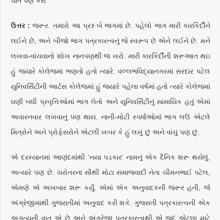
વાત પણ કરો.
ઉત્તર :
જરૂર. તમારો આ પ્રશ્ન બે ભાગમાં છે. પહેલો ભાગ મારી કારકિર્દીને
લઈને છે, અને બીજો ભાગ પત્રકારત્વનું જે સ્વરૂપ છે એને લઈને છે. મને
લખવા-વાંચવાનો શોખ નાનપણથી જ ખરો. મારી કારકિર્દીની શરૂઆત થઇ
હું જ્યારે કોલેજમાં ભણતો હતો ત્યારે. વલ્લભવિદ્યાનગરમાં સરદાર પટેલ
યુનિવર્સિટીની આર્ટસ કોલેજમાં હું જ્યારે પહેલા વર્ષમાં હતો ત્યારે કોલેજમાં
ઘણી બધી પ્રવૃત્તિઓમાં ભાગ લેતો અને યુનિવર્સિટીનું સામાયિક હતું એમાં
અવારનવાર લખવાનું પણ થાય. નાની-મોટી સ્પર્ધાઓમાં ભાગ લઉં એટલે
મિત્રોને અને પ્રોફેસરોને એટલી ખબર કે હું લખું છું અને વાંચું પણ છું.
એ દરમ્યાનમાં આણંદમાંથી ‘નયા પડકાર’ નામનું એક દૈનિક શરૂ થયેલું,
અત્યારે પણ છે. ચરોતરના સૌથી મોટા સમાજવાદી નેતા ચીમનભાઈ પટેલ,
એમણે એ અખબાર શરૂ કર્યું. એમાં એક અનુવાદકની જરૂર હતી, જે
અંગ્રેજીમાંથી ગુજરાતીમાં અનુવાદ કરી શકે. ગુજરાતી પત્રકારત્વની એક
અગત્યની વાત એ છે અને અંગ્રેજી પત્રકારત્વથી એ જુદું એટલા માટે