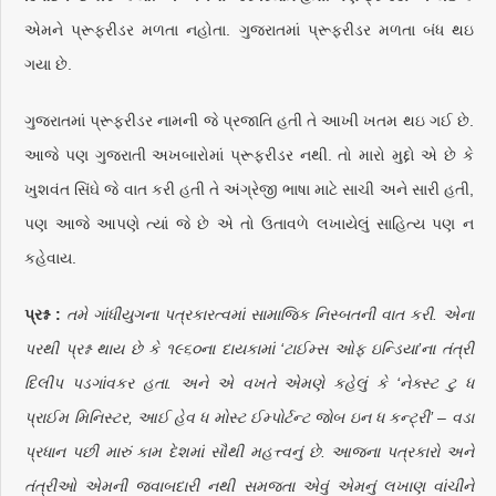
એમને પ્રૂફરીડર મળતા નહોતા. ગુજરાતમાં પ્રૂફરીડર મળતા બંધ થઇ
ગયા છે.
ગુજરાતમાં પ્રૂફરીડર નામની જે પ્રજાતિ હતી તે આખી ખતમ થઇ ગઈ છે.
આજે પણ ગુજરાતી અખબારોમાં પ્રૂફરીડર નથી. તો મારો મુદ્દો એ છે કે
ખુશવંત સિંઘે જે વાત કરી હતી તે અંગ્રેજી ભાષા માટે સાચી અને સારી હતી,
પણ આજે આપણે ત્યાં જે છે એ તો ઉતાવળે લખાયેલું સાહિત્ય પણ ન
કહેવાય.
પ્રશ્ન :
તમે ગાંધીયુગના પત્રકારત્વમાં સામાજિક નિસ્બતની વાત કરી. એના
પરથી પ્રશ્ન થાય છે કે ૧૯૬૦ના દાયકામાં ‘ટાઈમ્સ ઓફ ઇન્ડિયા’ના તંત્રી
દિલીપ પડગાંવકર હતા. અને એ વખતે એમણે કહેલું કે ‘નેક્સ્ટ ટુ ધ
પ્રાઈમ મિનિસ્ટર, આઈ હેવ ધ મોસ્ટ ઈમ્પોર્ટન્ટ જોબ ઇન ધ કન્ટ્રી’ – વડા
પ્રધાન પછી મારું કામ દેશમાં સૌથી મહત્ત્વનું છે. આજના પત્રકારો અને
તંત્રીઓ એમની જવાબદારી નથી સમજતા એવું એમનું લખાણ વાંચીને