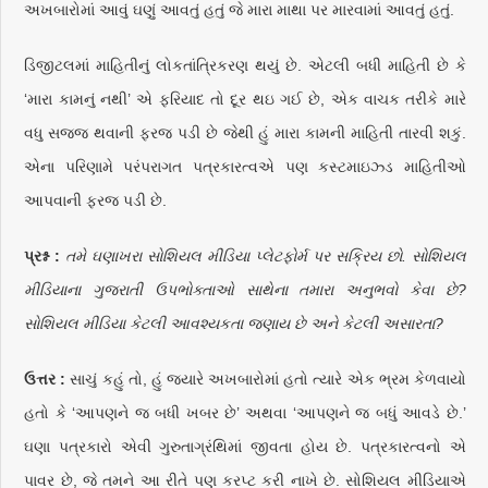
અખબારોમાં આવું ઘણું આવતું હતું જે મારા માથા પર મારવામાં આવતું હતું.
ડિજીટલમાં માહિતીનું લોકતાંત્રિકરણ થયું છે. એટલી બધી માહિતી છે કે
‘મારા કામનું નથી’ એ ફરિયાદ તો દૂર થઇ ગઈ છે, એક વાચક તરીકે મારે
વધુ સજ્જ થવાની ફરજ પડી છે જેથી હું મારા કામની માહિતી તારવી શકું.
એના પરિણામે પરંપરાગત પત્રકારત્વએ પણ કસ્ટમાઇઝ્ડ માહિતીઓ
આપવાની ફરજ પડી છે.
પ્રશ્ન :
તમે ઘણાખરા સોશિયલ મીડિયા પ્લેટફોર્મ પર સક્રિય છો. સોશિયલ
મીડિયાના ગુજરાતી ઉપભોક્તાઓ સાથેના તમારા અનુભવો કેવા છે?
સોશિયલ મીડિયા કેટલી આવશ્યકતા જણાય છે અને કેટલી અસારતા?
ઉત્તર :
સાચું કહું તો, હું જ્યારે અખબારોમાં હતો ત્યારે એક ભ્રમ કેળવાયો
હતો કે ‘આપણને જ બધી ખબર છે’ અથવા ‘આપણને જ બધું આવડે છે.’
ઘણા પત્રકારો એવી ગુરુતાગ્રંથિમાં જીવતા હોય છે. પત્રકારત્વનો એ
પાવર છે, જે તમને આ રીતે પણ કરપ્ટ કરી નાખે છે. સોશિયલ મીડિયાએ