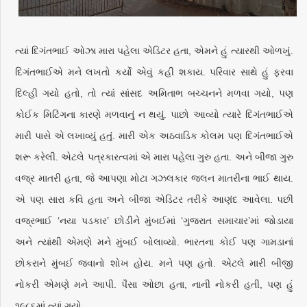
ત્યાં દિગંતભાઈ ઓઝા મારા પહેલા એડિટર હતા, એમને હું ત્યારથી ઓળખું.
દિગંતભાઈએ મને લખતો કર્યો એવું કહી શકાય. પરિવાર સાથે હું ફરવા
દિલ્હી ગયો હતો, તો ત્યાં સાંસદ અમિતાભ બચ્ચનને મળવા ગયો, પણ
કોઈક મિટિંગના કારણે મળવાનું ન થયું. પાછો આવ્યો ત્યારે દિગંતભાઈએ
મારી પાસે એ લખાવ્યું હતું. મારી એક અઠવાડિક કોલમ પણ દિગંતભાઈએ
શરૂ કરેલી. એટલે પત્રકારત્વમાં એ મારા પહેલા ગુરુ હતા. અને બીજા ગુરુ
વજ્ર માતરી હતા, જે આપણા મોટા ગઝલકાર જલન માતરીના ભાઈ થાય.
એ પણ સારા કવિ હતા અને બીજા એડિટર તરીકે આણંદ આવેલા. પછી
વજ્રભાઈ ‘નયા પડકાર’ છોડીને મુંબઈમાં ‘ગુજરાત સમાચાર’માં જોડાયા
અને ત્યાંથી એમણે મને મુંબઈ બોલાવ્યો. ભારતના કોઈ પણ ગામડાનાં
છોકરાને મુંબઈ જવાનો શોખ હોય. મને પણ હતો. એટલે મારી બીજી
નોકરી એમણે મને આપી. પૈસા ઓછા હતા, નાની નોકરી હતી, પણ હું
૧૯૮૬માં ત્યાં ગયો.