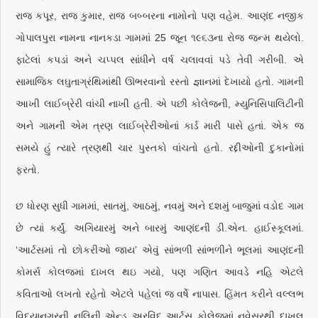
રાજ કપૂર, રાજ કુમાર, રાજ બબ્બરના નામોનો પણ વહેમ. આણંદ નજીક
ગોપાલપુરા નામના નાનકડા ગામમાં 25 જૂન ૧૯૬૩ના રોજ જન્મ થયેલો.
ફાટેલાં કપડાં અને ચપ્પલ સાંધીને વર્ષ ચલાવવાં પડે તેવી ગરીબી. એ
સામાજિક લઘુતાગ્રંથિમાંથી ઊભરવાનો રસ્તો જ્ઞાનમાં દેખાયો હતો. ગામની
આખી લાઈબ્રેરી વાંચી નાખી હતી. એ પછી કોલેજની, મ્યુનિસિપાલિટીની
અને ગામની એમ ત્રણ લાઈબ્રેરીઓનાં કાર્ડ મારી પાસે હતાં. એક જ
સમયે હું ત્યારે ત્રણથી ચાર પુસ્તકો વાંચતો હતો. રદ્દીઓની દુકાનોમાં
ફરતો.
છ ધોરણ સુધી ગામમાં, સાતમું, આઠમું, નવમું અને દશમું બાજુમાં વડોદ ગામ
છે ત્યાં કર્યું. અગિયારમું અને બારમું આણંદની ડી.એન. હાઈસ્કૂલમાં.
‘આર્ટસમાં તો છોકરીઓ જાય’ એવું સાંભળી સાંભળીને ભૂલમાં આણંદની
કોમર્સ કોલજમાં દાખલ થઇ ગયો, પણ ગણિત આવડે નહિ એટલે
કવિતાઓ લખતો રહેતો એટલે પહેલાં જ વર્ષે નાપાસ. હિંમત કરીને વલ્લભ
વિદ્યાનગરની નલિની એન્ડ અરવિંદ આર્ટસ કોલેજમાં નવેસરથી દાખલ