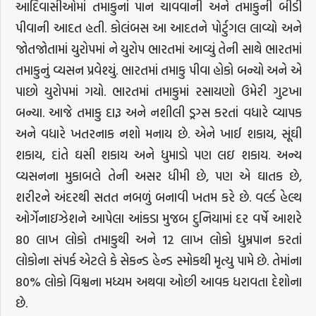
આદિવાસીઓમાં તમાકુનાં પાન ચાવવાની અને તમાકુની બીડી
પીવાની આદત હતી. કોલંબસ આ આદતને પોર્ટુગલ લાવ્યો અને
જોતજોતામાં યુરોપમાં ને યુરોપ ભારતમાં આવ્યું તેની સાથે ભારતમાં
તમાકુનું વ્યસન પ્રવેશ્યું. ભારતમાં તમાકુ પીવા હોકો બન્યો અને એ
પાછો યુરોપમાં ગયો. ભારતમાં તમાકુમાં રસાયણો ઉમેરી ગુટખા
બન્યા. આજે તમાકુ દારૂ અને નશીલી ડ્રગ્સ કરતાં વધારે વ્યાપક
અને વધારે ખતરનાક નશો મનાય છે. એને ખાઈ શકાય, સૂંઘી
શકાય, દાંતે ઘસી શકાય અને ધુમાડો પણ લઇ શકાય. અન્ય
વ્યસનના મુકાબલે તેની અસર ધીમી છે, પણ એ ઘાતક છે,
શરીરને અંદરથી સતત નબળું બનાવી ખતમ કરે છે. વર્લ્ડ હેલ્થ
ઓર્ગેનાઇઝેશને આપેલા આંકડા મુજબ દુનિયામાં દર વર્ષે આશરે
80 લાખ લોકો તમાકુથી અને 12 લાખ લોકો ધુમ્રપાન કરતાં
લોકોના સંપર્ક એટલે કે સેકન્ડ હેન્ડ સ્મોકથી મૃત્યુ પામે છે. તેમાંના
80% લોકો વિશ્વના મધ્યમ અથવા ઓછી આવક ધરાવતા દેશોના
છે.