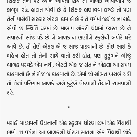
શિક્ષક તેના પર ધ્યાન આપતા હોય તો બાળક આપોઆપ જ
કાબૂમાં રહે. હાલત એવી છે કે શિક્ષક ભણાવવા ઇચ્છે તો પણ
તેની પાસેથી સરકાર એટલાં કામ લે છે કે તે વર્ગમાં જઈ જ ના શકે.
એવી જ સ્થિતિ ઘરમાં છે. માબાપ નોકરી ધંધામાં વ્યસ્ત છે ને
સવારની સાંજ પડે છે ને બાળક ન ભણીને સ્કૂલેથી બપોરે ઘરે
આવે છે, તો તેણે એકલાએ જ સાંજ પાડવાની છે. કોઈ ભાઈ કે
બહેન હોત તો તેની સાથે વાતો કરી હોત, પણ કુટુંબને બીજું
બાળક પરવડે એમ નથી, એટલે એક જ સંતાને એકલા આ સમય
કાઢવાનો છે ને રોજ જ કાઢવાનો છે. એમાં જો સોબત ખરાબે ચડી
તો તેનાં પરિણામ બાળકે અને કુટુંબે વેઠવાની તૈયારી રાખવાની
રહે.
*
મરાઠી માધ્યમની ઉધનાની એક સ્કૂલમાં ધોરણ છમાં એક વિદ્યાર્થી
ભણે. 11 વર્ષનાં આ બાળકની ધોરણ સાતના એક વિદ્યાર્થી જોડે