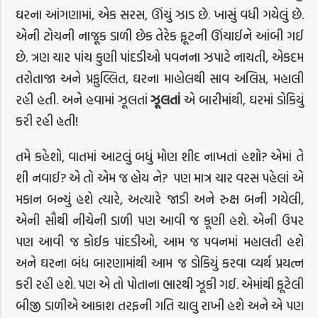
ઘરના આંગણામાં, એક સરસ, ઊંચું ઝાડ છે. ખાસું વધી ગયેલું છે.
એની ટોચની નાજૂક ડાળી છેક તેરેક ફૂટની ઊંચાઈને આંબી ગઈ
છે. ત્રણ ચાર પાંચ કુણી પાંદડીઓ પવનના ઝપાટે નાચતી, એકદમ
તરોતાજા અને પ્રફુલ્લિત, ઘરના માહોલથી સાવ અલિપ્ત, મહાલી
રહી હતી. અને હવામાં ઝૂલતાં
ઝૂલતાં
એ બારીમાંથી, ઘરમાં ડોકિયું
કરી રહી હતી!
તમે કહેશો, વાતમાં આટલું બધું મોણ શીદ નાખતાં હશો? એમાં તે
શી નવાઈ? એ તો એમ જ હોય ને? પણ માત્ર ચાર વરસ પહેલાં એ
મકાન બન્યું હશે ત્યારે, અત્યારે જાડી અને રુક્ષ બની ગયેલી,
એની સૌથી નીચેની ડાળી પણ આવી જ કૂણી હશે. એની ઉપર
પણ આવી જ કોઈક પાંદડીઓ, આમ જ પવનમાં મહાલતી હશે
અને ઘરના બંધ બારણામાંથી આમ જ ડોકિયું કરવા વ્યર્થ પ્રયત્ન
કરી રહી હશે. પણ એ તો પોતાના ભારથી ઝૂકી ગઈ. એમાંથી ફૂટેલી
બીજી ડાળીએ આકાશ તરફની ગતિ ચાલુ રાખી હશે અને એ પણ