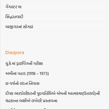
ગેંગસ્ટર મા
સિદ્ધાંતવાદી
બાજીગરનાં સોગઠાં
Diaspora
યુ.કે.માં ડ્રાઇવિંગની પરીક્ષા
અમીના પહાડ (1918 – 1973)
છ વર્ષનો લંડન નિવાસ
દીપક બારડોલીકરની પુણ્યતિથિએ એમની આત્મકથા(ઉત્તરાર્ધ)ની
ચંદ્રકાન્ત બક્ષીએ લખેલી પ્રસ્તાવના.