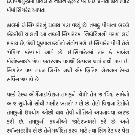
છે. વિશ્વયુદ્ધોમાં ઘાયલ સૈનિકોને સ્ટ્રેચર પર લઇ જવાતા હોય ત્યારે
મોંમાં સિગરેટ આપતા.
હાલમાં ઈ-સિગારેટનું ચલણ પણ વધ્યું છે. તમાકુ પીવાના બદલે
બૅટરીથી ચાલતી આ નકલી સિગારેટમાં નિકોટિનની વરાળ લઈ
શકાય છે, જેથી ધૂમ્રપાન કર્યાનો સંતોષ મળે. ઈ-સિગારેટ પીવી તેને
‘વેપિંગ’ કહેવામાં આવે છે. ઈ-સિગારેટમાં ટાર કે કાર્બન
મૉનોક્સાઇડ જેવા ખતરનાક પદાર્થો ઉત્પન્ન થતાં નથી. પણ ઈ-
સિગારેટ પણ તદ્દન નિર્દોષ નથી એમ બ્રિટિશ નેશનલ હેલ્થ
સર્વિસ જણાવે છે.
વર્લ્ડ હેલ્થ ઓર્ગેનાઇઝેશન તમાકુને ‘ચેપી’ તેમ જ ‘વિશ્વ સામેનો
આજ સુધીનો સૌથી ગંભીર ખતરો’ ગણે છે. તેણે વિશ્વના દેશોને
તમાકુનો ઉપયોગ ઓછો થાય તેવી નીતિઓ અપનાવવા અરજ
કરી છે. તમાકુની કંપનીઓ જાહેરખબરો કરે છે અને
સ્પૉન્સરશીપ લે છે તેને મર્યાદિત કરવા માટે તથા સિગારેટ પર વેરા