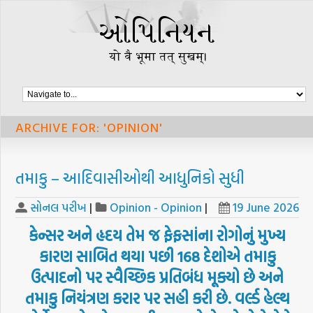
ARCHIVE FOR: 'OPINION'
તમાકુ – આદિવાસીઓથી આધુનિકો સુધી
સોનલ પરીખ
|
Opinion - Opinion
|
19 June 2026
કેન્સર
અને
હૃદય
તેમ
જ
ફેફસાંના
રોગોનું
મુખ્ય
કારણ
સાબિત
થયા
પછી
168
દેશોએ
તમાકુ
ઉત્પાદનો
પર
સ્વૈચ્છિક
પ્રતિબંધ
મૂક્યો
છે
અને
તમાકુ
નિયંત્રણ
કરાર
પર
સહી
કરી
છે
.
વર્લ્ડ
હેલ્થ