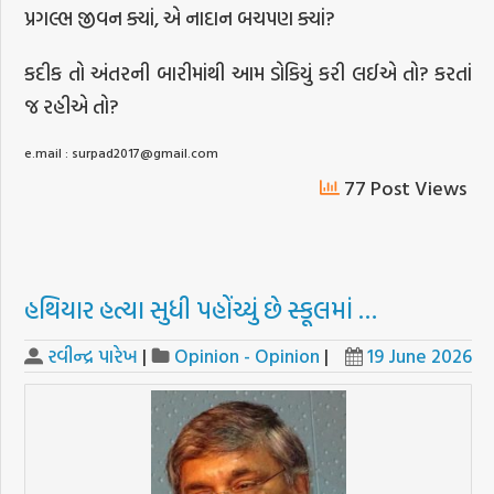
પ્રગલ્ભ જીવન ક્યાં, એ નાદાન બચપણ ક્યાં?
કદીક તો અંતરની બારીમાંથી આમ ડોકિયું કરી લઈએ તો? કરતાં
જ રહીએ તો?
e.mail : surpad2017@gmail.com
77 Post Views
હથિયાર હત્યા સુધી પહોંચ્યું છે સ્કૂલમાં …
રવીન્દ્ર પારેખ
|
Opinion - Opinion
|
19 June 2026