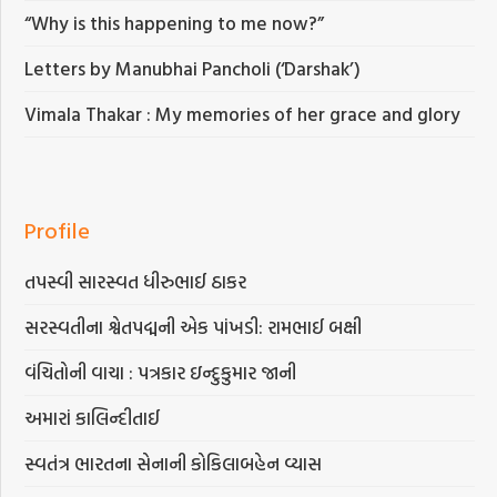
“Why is this happening to me now?”
Letters by Manubhai Pancholi (‘Darshak’)
Vimala Thakar : My memories of her grace and glory
Profile
તપસ્વી સારસ્વત ધીરુભાઈ ઠાકર
સરસ્વતીના શ્વેતપદ્મની એક પાંખડી: રામભાઈ બક્ષી
વંચિતોની વાચા : પત્રકાર ઇન્દુકુમાર જાની
અમારાં કાલિન્દીતાઈ
સ્વતંત્ર ભારતના સેનાની કોકિલાબહેન વ્યાસ