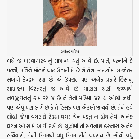
રવીન્દ્ર પારેખ
બધે જ મારવા-મરવાનું સામાન્ય થતું આવે છે. પતિ, પત્નીને કે
પત્ની, પતિને મોતને ઘાટ ઉતારી દે છે ને તેનાં કારણોમાં લગ્નેતર
સંબંધો કેન્દ્રમાં રહ્યા છે. એ ઉપરાંત પણ અનેક પ્રકારે હિંસાનું
સામ્રાજ્ય વિસ્તરતું જ આવે છે. માણસ ઘણી જગ્યાએ
નવજીવનનું કામ કરે જ છે ને તેનો મહિમા જરા ય ઓછો નથી,
પણ એવું પણ લાગે છે કે તે હિંસક પણ એટલો જ થયો છે. તેને હવે
લોહી જોયા વગર કે રેડ્યા વગર ચેન પડતું ન હોય તેવી અનેક
ઘટનાઓ સામે આવી રહી છે. યુદ્ધોમાં તો સર્વનાશ કરનારા અનેક
હથિયારો, તેની ઉત્તમથી વધુ ઉત્તમ રીતે વપરાય છે. સૌથી વધુ