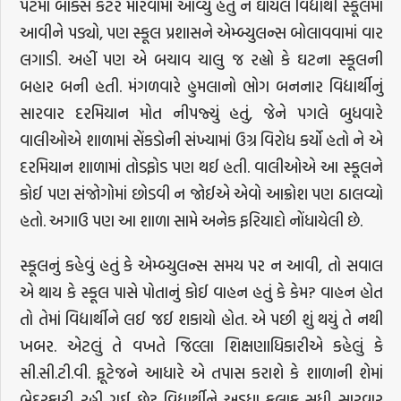
પેટમાં બોક્સ કટર મારવામાં આવ્યું હતું ને ઘાયલ વિદ્યાર્થી સ્કૂલમાં
આવીને પડ્યો, પણ સ્કૂલ પ્રશાસને એમ્બ્યુલન્સ બોલાવવામાં વાર
લગાડી. અહીં પણ એ બચાવ ચાલુ જ રહ્યો કે ઘટના સ્કૂલની
બહાર બની હતી. મંગળવારે હુમલાનો ભોગ બનનાર વિદ્યાર્થીનું
સારવાર દરમિયાન મોત નીપજ્યું હતું, જેને પગલે બુધવારે
વાલીઓએ શાળામાં સેંકડોની સંખ્યામાં ઉગ્ર વિરોધ કર્યો હતો ને એ
દરમિયાન શાળામાં તોડફોડ પણ થઈ હતી. વાલીઓએ આ સ્કૂલને
કોઈ પણ સંજોગોમાં છોડવી ન જોઈએ એવો આક્રોશ પણ ઠાલવ્યો
હતો. અગાઉ પણ આ શાળા સામે અનેક ફરિયાદો નોંધાયેલી છે.
સ્કૂલનું કહેવું હતું કે એમ્બ્યુલન્સ સમય પર ન આવી, તો સવાલ
એ થાય કે સ્કૂલ પાસે પોતાનું કોઈ વાહન હતું કે કેમ? વાહન હોત
તો તેમાં વિદ્યાર્થીને લઈ જઈ શકાયો હોત. એ પછી શું થયું તે નથી
ખબર. એટલું તે વખતે જિલ્લા શિક્ષણાધિકારીએ કહેલું કે
સી.સી.ટી.વી. ફૂટેજને આધારે એ તપાસ કરાશે કે શાળાની શેમાં
બેદરકારી રહી ગઈ છે? વિદ્યાર્થીને અડધા કલાક સુધી સારવાર