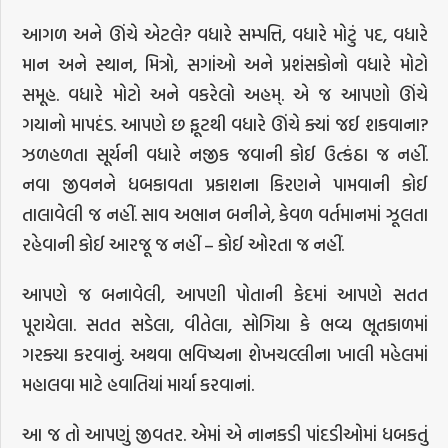
આગળ અને ઊંચે એટલે? વધારે સમ્પત્તિ, વધારે મોટું પદ, વધારે
માન અને સ્થાન, મિત્રો, સગાંઓ અને પ્રશંસકોનો વધારે મોટો
સમૂહ. વધારે મોટો અને વકરેલો અહમ્. એ જ આપણો ઊંચે
ગયાનો માપદંડ. આપણે છ ફૂટથી વધારે ઊંચે ક્યાં જઈ શકવાના?
ઝળહળતા સૂર્યની વધારે નજીક જવાની કોઈ ઉત્કંઠા જ નહીં.
નવા જીવનને ધબકાવતા પ્રકાશના કિરણને પામવાની કોઈ
તાલાવેલી જ નહીં. સાવ અભાન બનીને, કેવળ વર્તમાનમાં ઝૂલતા
રહેવાની કોઈ આરજૂ જ નહીં – કોઈ ઓરતા જ નહીં.
આપણે જ બનાવેલી, આપણી પોતાની કેદમાં આપણે સતત
પૂરાયેલા. સતત સડેલા, વીતેલા, સોગિયા કે ભવ્ય ભૂતકાળમાં
ગરક્યા કરવાનું. અથવા ભવિષ્યના શેખચલ્લીના ખાલી મહેલમાં
મહાલવા માટે હવાતિયાં માર્યા કરવાનાં.
આ જ તો આપણું જીવતર. એમાં એ નાનકડી પાંદડીઓમાં ધબકતું