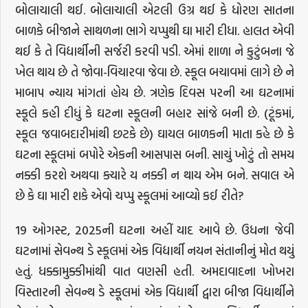
બોલાચાલી થઈ. બોલાચાલી એટલી ઉગ્ર થઈ કે ધોરણ સાતના
બાળકે બીજાને સાથળના ભાગે ચપ્પુથી ઘા મારી દીધા. હાલત એવી
થઈ કે તે વિદ્યાર્થીની સર્જરી કરવી પડી. એમાં શાળા ને કુટુંબના જે
ખેલ થાય છે તે જોવા-વિચારવા જેવા છે. સ્કૂલ બચાવમાં લાગે છે ને
માબાપ ન્યાય માંગતાં હોય છે. ત્રણેક દિવસ પરની આ ઘટનામાં
સ્કૂલે કહી દીધું કે ઘટના સ્કૂલની બહાર સાંજે બની છે. (ટૂંકમાં,
સ્કૂલ જવાબદારીમાંથી છટકે છે) ઘાયલ બાળકની માતા કહે છે કે
ઘટના સ્કૂલમાં બપોરે એકની આસપાસ બની. સાચું ખોટું તો સમય
નક્કી કરશે અથવા ક્યારે ય નક્કી ન થાય એમ બને. સવાલ એ
છે કે ઘા મારી શકે એવો ચપ્પુ સ્કૂલમાં આવ્યો કઈ રીતે?
19 ઓગસ્ટ, 2025ની ઘટના અહીં યાદ આવે છે. ઉધના જેવી
ઘટનામાં સેવન્થ ડે સ્કૂલમાં એક વિદ્યાર્થી નયન સંતાનીનું મોત થયું
હતું. ધક્કામુક્કીમાંથી વાત વણસી હતી. અમદાવાદના ખોખરા
વિસ્તારની સેવન્થ ડે સ્કૂલમાં એક વિદ્યાર્થી દ્વારા બીજા વિદ્યાર્થીને