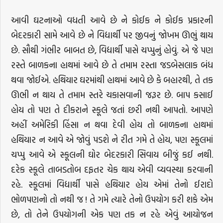
આવી ઘટનાઓ વધતી આવે છે ને કોઈક ને કોઈક પ્રકારની
બેદરકારી સામે આવે છે ને વિદ્યાર્થી પર જીવનું જોખમ ઊભું થાય
છે. સૌથી ગંભીર બાબત છે, વિદ્યાર્થી પાસે ચપ્પુનું હોવું. એ જે પણ
રસ્તે બાળકના હાથમાં આવે છે તે તમામ રસ્તા જડબેસલાક બંધ
થવા જોઈએ. હથિયાર ઘરમાંથી હાથમાં આવે છે કે બહારથી, તે તક
ઊભી ન થાય તે તમામ સ્તરે ચકાસવાની જરૂર છે. બાપ કસાઈ
હોય તો પણ તે દીકરાને સ્કૂલે જતાં છરી નથી આપતો. આપણે
અહીં અમેરિકી હિંસા ન થવા દેવી હોય તો બાળકના હાથમાં
હથિયાર ન આવે એ જોવું પડશે ને રીત ગમે તે હોય, પણ સ્કૂલમાં
ચપ્પુ આવે એ સ્કૂલની ઘોર બેદરકારી સિવાય બીજું કઈ નથી.
દરેક સ્કૂલે તાબડતોબ દફતર ચેક થાય એવી વ્યવસ્થા કરવાની
રહે. સ્કૂલમાં વિદ્યાર્થી પાસે હથિયાર હોય એમાં તેનો ઈરાદો
ભોળપણનો તો નથી જ ! તે ગમે ત્યારે તેનો ઉપયોગ કરી શકે એમ
છે, તો તેને ઉપયોગની એક પણ તક ન રહે એવું આયોજન