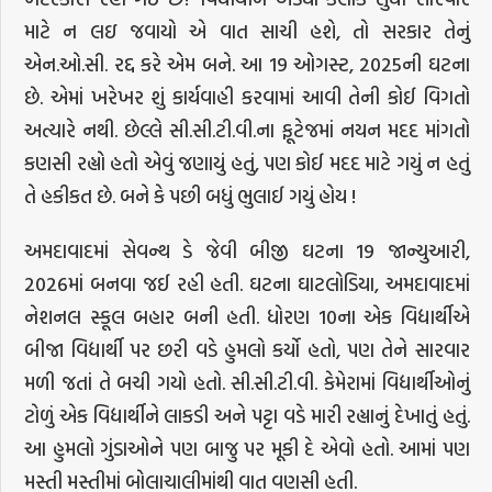
માટે ન લઇ જવાયો એ વાત સાચી હશે, તો સરકાર તેનું
એન.ઓ.સી. રદ્દ કરે એમ બને. આ 19 ઓગસ્ટ, 2025ની ઘટના
છે. એમાં ખરેખર શું કાર્યવાહી કરવામાં આવી તેની કોઈ વિગતો
અત્યારે નથી. છેલ્લે સી.સી.ટી.વી.ના ફૂટેજમાં નયન મદદ માંગતો
કણસી રહ્યો હતો એવું જણાયું હતું, પણ કોઈ મદદ માટે ગયું ન હતું
તે હકીકત છે. બને કે પછી બધું ભુલાઈ ગયું હોય !
અમદાવાદમાં સેવન્થ ડે જેવી બીજી ઘટના 19 જાન્યુઆરી,
2026માં બનવા જઈ રહી હતી. ઘટના ઘાટલોડિયા, અમદાવાદમાં
નેશનલ સ્કૂલ બહાર બની હતી. ધોરણ 10ના એક વિદ્યાર્થીએ
બીજા વિદ્યાર્થી પર છરી વડે હુમલો કર્યો હતો, પણ તેને સારવાર
મળી જતાં તે બચી ગયો હતો. સી.સી.ટી.વી. કેમેરામાં વિદ્યાર્થીઓનું
ટોળું એક વિદ્યાર્થીને લાકડી અને પટ્ટા વડે મારી રહ્યાનું દેખાતું હતું.
આ હુમલો ગુંડાઓને પણ બાજુ પર મૂકી દે એવો હતો. આમાં પણ
મસ્તી મસ્તીમાં બોલાચાલીમાંથી વાત વણસી હતી.