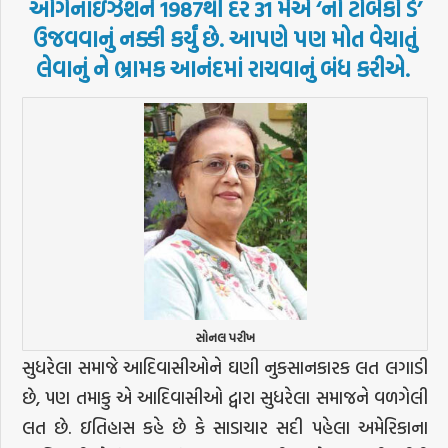
ઓર્ગેનાઇઝેશને
1987
થી
દર
31
મેએ
‘
નો
ટોબેકો
ડે
’
ઉજવવાનું
નક્કી
કર્યું
છે
.
આપણે
પણ
મોત
વેચાતું
લેવાનું
ને
ભ્રામક
આનંદમાં
રાચવાનું
બંધ
કરીએ
.
સોનલ પરીખ
સુધરેલા સમાજે આદિવાસીઓને ઘણી નુકસાનકારક લત લગાડી
છે, પણ તમાકુ એ આદિવાસીઓ દ્વારા સુધરેલા સમાજને વળગેલી
લત છે. ઇતિહાસ કહે છે કે સાડાચાર સદી પહેલા અમેરિકાના