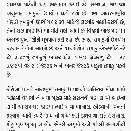
વધારવા માટેની પણ ભલામણ કરાઈ છે. સંસ્થાના જણાવ્યા
અનુસાર તમાકુનો ઉપયોગ ઘટી રહ્યો છે. પણ આંતરરાષ્ટ્રીય
ધોરણે તમાકુનો ઉપયોગ ઘટાડવા માટે જે લક્ષ્યાંક નક્કી કરાયો છે,
તેની સરખામણીએ આ ગતિ ઘણી ધીમી છે. વિશ્વમાં આજે પણ 1.1
અબજ પુખ્ત લોકો ધૂમ્રપાન કરી રહ્યા છે. ભારત તમાકુનો ઉપયોગ
કરનાર દેશોમાં સાતમો છે અને 115 દેશોમાં તમાકુ એક્સપોર્ટ કરે
છે. ભારતનું તમાકુનું બજાર દોઢ અબજ ડોલરનું છે – 97
હજારથી વધારે રજિસ્ટર્ડ અને અનરજિસ્ટર્ડ ખેડૂતો તમાકુ પકવે
છે.
કોરોના વખતે સૌરાષ્ટ્રમાં તમાકુ ઉત્પાદનો અતિશય મોંઘા ભાવે
બ્લેકમાં વેચાયાં ને માવા-ગુટકા માટે રાશનથી પણ લાંબી લાઈનો
લાગી એ સમાચર જાણ્યા ત્યારે માવા ખાનારા, છોડવાની વિનંતી
કરવામાં આવે ત્યારે ‘કાંય નો થાય’ કહી ડાઘવાળા દાંતે હસનારા,
મોઢું પૂરું ખૂલતું ન હોય એટલે અંગુઠો અને પહેલી આંગળીથી