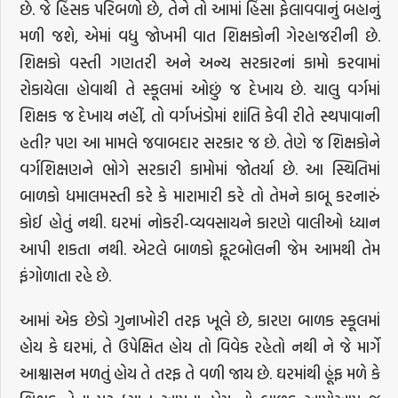
છે. જે હિંસક પરિબળો છે, તેને તો આમાં હિંસા ફેલાવવાનું બહાનું
મળી જશે, એમાં વધુ જોખમી વાત શિક્ષકોની ગેરહાજરીની છે.
શિક્ષકો વસ્તી ગણતરી અને અન્ય સરકારનાં કામો કરવામાં
રોકાયેલા હોવાથી તે સ્કૂલમાં ઓછું જ દેખાય છે. ચાલુ વર્ગમાં
શિક્ષક જ દેખાય નહીં, તો વર્ગખંડોમાં શાંતિ કેવી રીતે સ્થપાવાની
હતી? પણ આ મામલે જવાબદાર સરકાર જ છે. તેણે જ શિક્ષકોને
વર્ગશિક્ષણને ભોગે સરકારી કામોમાં જોતર્યા છે. આ સ્થિતિમાં
બાળકો ધમાલમસ્તી કરે કે મારામારી કરે તો તેમને કાબૂ કરનારું
કોઈ હોતું નથી. ઘરમાં નોકરી-વ્યવસાયને કારણે વાલીઓ ધ્યાન
આપી શકતા નથી. એટલે બાળકો ફૂટબોલની જેમ આમથી તેમ
ફંગોળાતા રહે છે.
આમાં એક છેડો ગુનાખોરી તરફ ખૂલે છે, કારણ બાળક સ્કૂલમાં
હોય કે ઘરમાં, તે ઉપેક્ષિત હોય તો વિવેક રહેતો નથી ને જે માર્ગે
આશ્વાસન મળતું હોય તે તરફ તે વળી જાય છે. ઘરમાંથી હૂંફ મળે કે