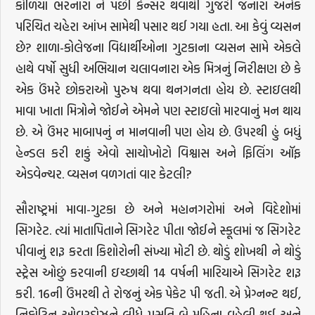
કોળિયા ભરનારા ને પછી કેન્સર થવાથી ગુજરી જનારા અનેક
પરિચિત ચહેરા આંખ સામેથી પસાર થઈ ગયા હતા. આ કેવું વ્યસન
છે? શાળા-કોલેજના વિદ્યાર્થીઓના ગુટકાના વ્યસન સામે એકલે
હાથે વર્ષો સુધી અભિયાન ચલાવનારા એક મિત્રનું નિરીક્ષણ છે કે
એક ઉંમરે છોકરાઓ પુરુષ થવા થનગનતા હોય છે. સ્ટાઇલથી
માવા ખાતા મિત્રોને જોઈને એમને પણ સ્ટાઇલો મારવાનું મન થાય
છે. એ ઉંમર માબાપનું ન માનવાની પણ હોય છે. ઉપરથી હું બધું
હેન્ડલ કરી શકું એવો સાચોખોટો વિશ્વાસ અને ફિલિંગ ઑફ
એડવેન્ચર. વ્યસન વળગતાં વાર કેટલી?
સૌરાષ્ટ્રમાં માવા-ગુટકા છે અને મહાનગરોમાં અને વિદેશોમાં
સિગરેટ. ત્યાં માતાપિતાને સિગરેટ પીતા જોઈને સ્કૂલમાં જ સિગરેટ
પીવાનું શરૂ કરતા કિશોરોની સંખ્યા મોટી છે. થોડું શોખથી ને થોડું
સ્ટ્રેસ ઓછું કરવાની ઇચ્છાથી 14 વર્ષની મારિયાએ સિગરેટ શરૂ
કરી. 16ની ઉંમરથી તે રોજનું એક પેકેટ પી જતી. એ પ્રેગ્નન્ટ થઈ,
નિકોટિન ઓવરડોઝને લીધે પ્રસૂતિ બે મહિના વહેલી થઈ અને