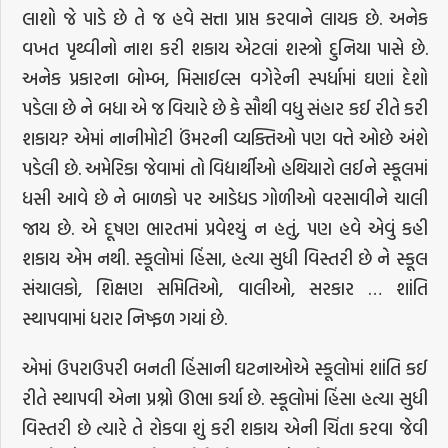
લાશો જે પાડે છે તે જ હવે સત્તા પ્રાપ્ત કરવાને લાયક છે. અનેક
વખત પૃથ્વીનો નાશ કરી શકાય એટલાં શસ્ત્રો દુનિયા પાસે છે.
અનેક પ્રકારના બોમ્બ, મિસાઈલ્સ વગેરેની સ્પર્ધામાં ઘણાં દેશો
પડેલા છે ને બધા એ જ વિચારે છે કે સૌથી વધુ સંહાર કઈ રીતે કરી
શકાય? એમાં નાનીમોટી ઉંમરની વ્યક્તિઓ પણ વત્તે ઓછે અંશે
પડેલી છે. અમેરિકા જેવામાં તો વિદ્યાર્થીઓ હથિયારો લઈને સ્કૂલમાં
ધસી આવે છે ને બાળકો પર આડેધડ ગોળીઓ વરસાવીને ચાલી
જાય છે. એ દૂષણ ભારતમાં પ્રવેશ્યું ન હતું, પણ હવે એવું કહી
શકાય એમ નથી. સ્કૂલોમાં હિંસા, હત્યા સુધી વિસ્તરી છે ને સ્કૂલ
સંચાલકો, શિક્ષણ સમિતિઓ, વાલીઓ, સરકાર … શાંતિ
સ્થાપવામાં ધરાર નિષ્ફળ ગયાં છે.
એમાં ઉપરાઉપરી બનતી હિંસાની ઘટનાઓએ સ્કૂલોમાં શાંતિ કઈ
રીતે સ્થાપવી એના પ્રશ્નો ઊભા કર્યા છે. સ્કૂલોમાં હિંસા હત્યા સુધી
વિસ્તરી છે ત્યારે તે રોકવા શું કરી શકાય એની ચિંતા કરવા જેવી