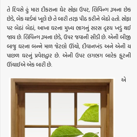
તે દિવસે હું મારા દીકરાના ઘેર સોફા ઉપર, લિવિન્ગ રૂમના છેક
છેડે, બેક યાર્ડમાં ખૂલે છે તે બારી તરફ પીઠ કરીને બેઠો હતો. સોફા
પર બેઠાં બેઠાં, આખા ઘરના મુખ્ય ભાગનું સરસ દૃશ્ય ખડું થઈ
જાય છે. લિવિન્ગ રૂમના છેડે, ઉપર જવાની સીડી છે. એની બીજી
બાજુ ઘરના બન્ને માળ જેટલો ઊંચો, દીવાનખંડ અને એની ય
પાછળ ઘરનું પ્રવેશદ્વાર છે. એની ઉપર લગભગ બારેક ફૂટની
ઊંચાઈએ એક બારી છે.
એ