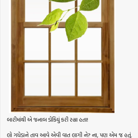
બારીમાંથી એ જનાબ ડોકિયું કરી રહ્યા હતા!
લો ગધેડાને તાવ આવે એવી વાત લાગી ને? ના, પણ એમ જ હતું.