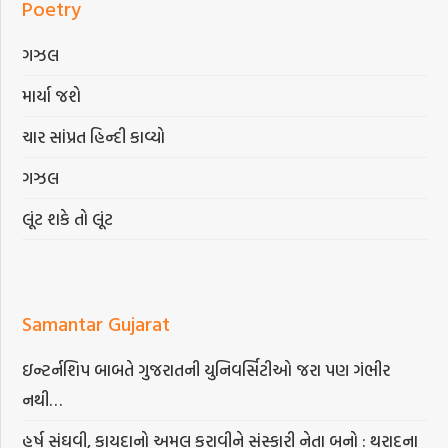
Poetry
ગઝલ
માર્યા જશે
ચાર સાંપ્રત હિન્દી કાવ્યો
ગઝલ
લૂંટ શકે તો લૂંટ
Samantar Gujarat
ઇન્ટર્નશિપ બાબતે ગુજરાતની યુનિવર્સિટીઓ જરા પણ ગંભીર
નથી…
હર્ષ સંઘવી, કાયદાનો અમલ કરાવીને સંસ્કારી નેતા બનો : થરાદના