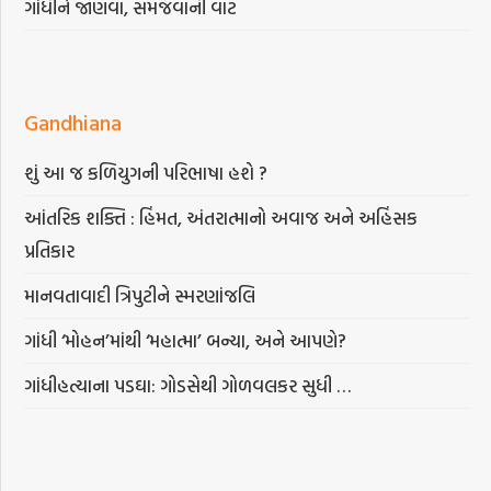
ગાંધીને જાણવા, સમજવાની વાટ
Gandhiana
શું આ જ કળિયુગની પરિભાષા હશે ?
આંતરિક શક્તિ : હિંમત, અંતરાત્માનો અવાજ અને અહિંસક
પ્રતિકાર
માનવતાવાદી ત્રિપુટીને સ્મરણાંજલિ
ગાંધી ‘મોહન’માંથી ‘મહાત્મા’ બન્યા, અને આપણે?
ગાંધીહત્યાના પડઘા: ગોડસેથી ગોળવલકર સુધી …