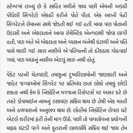
સ્ટેમ્પ’માં લખ્યું છે કે સાહિર મળીને જાય પછી એમની અડધી
પીધેલી સિગરેટો એકઠી કરીને પોતે પીતાં. એક આખી પેઢી
સિગરેટને રોમાન્સ સાથે જોડતી થઈ ગઈ હતી. માયા પણ પોતાની
ઉદાસી અને એકલતાને આવા રોમેન્ટિક એન્ગલથી જોવા લાગી
હતી, પણ અંતે એ એકલતા અને વ્યસન બંનેથી કંટાળી અને પતિ
પાસે ચાલી ગઈ. સારા નસીબે એ પતિપત્ની તો ઠીકઠાક ગોઠવાઈ
ગયાં, પણ બધાંનું નસીબ એટલું સારું નથી હોતું.
પેકેટ પરની ચેતવણી, તમાકુનાં દુષ્પરિણામોની જાણકારી અને
જાહેર જગ્યાઓમાં સિગરેટ પર પ્રતિબંધ છતાં લોકો તમાકુ છોડી
શકતા નથી કેમ કે નિકોટિન મગજના રિસેપ્ટર્સ પર અસર કરે છે
ત્યારે ડોપામાઈન નામનું રસાયણ સક્રિય થાય છે તેથી એક મસ્તી
અને હળવાશનો અનુભવ થાય છે. લોહીમાં નિકોટિન લેવલ ઘટે
એટલે શરીરમાં ફરી તેની માગ ઊઠે. પછી તો પાવલોવના પ્રયોગની
માફક ઘંટડી વાગે અને કૂતરાની લાળગ્રંથિ સક્રિય થઈ જાય તેમ