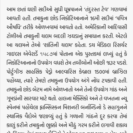
આમ છતાં ઘણી સદીઓ સુધી ધૂમ્રપાનને ‘તંદુરસ્ત ટેવ’ ગણવામાં
આવતી હતી. તમાકુના છોડ નિકોટિઆનાને 16મી સદીમાં ‘પવિત્ર
ઔષધિ’ તરીકે ઓળખવામાં આવતો હતો. અમેરિકાની આદિવાસી
ટોળીઓ તમાકુની ચલમ બદલી ઝઘડાનું સમાધાન કરતી. એટલે
આ ચલમને તેઓ ‘શાંતિની ચલમ’ કહેતા. ડચ મેડિકલ રિસર્ચર
ગાઇલ્સ એવેરાર્ડે ૧૫૮૭માં પોતાના એક પુસ્તકમાં લખ્યું હતું કે
નિકોટિઆનાનો ઉપયોગ વધશે તેમ તબીબોની ઓછી જરૂર પડશે.
પોર્ટુગીઝ સાહસિક પેડ્રો આલ્વારિસ કેબ્રાલ 1500માં બ્રાઝિલ
પહોંચ્યા, ત્યારે તેમણે તમાકુના ઉપયોગ અંગે નોંધ ટપકાવી હતી.
તમાકુનો છોડ બેટમ નામે ઓળખાતો અને તેનો ઉપયોગ ગાંઠ અને
ગૂમડાંની સારવાર માટે થતો. હાલના મેક્સિકો અને તે વખતના ન્યૂ
સ્પેનમાં પહોંચેલા ફ્રાન્સિસ્કન મિશનરી બર્નાન્ડિનો ડે સહાગુનને
સ્થાનિક વૈદોએ જણાવ્યું હતું કે ગળાની ગાંઠને દૂર કરવા તેમાં
કાણું કરીને તમાકુનો ભુક્કો અને મીઠું ગરમ કરીને લગાવી શકાય