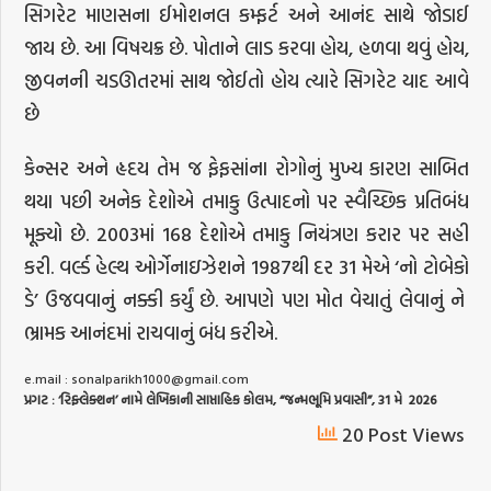
સિગરેટ માણસના ઈમોશનલ કમ્ફર્ટ અને આનંદ સાથે જોડાઈ
જાય છે. આ વિષચક્ર છે. પોતાને લાડ કરવા હોય, હળવા થવું હોય,
જીવનની ચડઊતરમાં સાથ જોઈતો હોય ત્યારે સિગરેટ યાદ આવે
છે
કેન્સર અને હૃદય તેમ જ ફેફસાંના રોગોનું મુખ્ય કારણ સાબિત
થયા પછી અનેક દેશોએ તમાકુ ઉત્પાદનો પર સ્વૈચ્છિક પ્રતિબંધ
મૂક્યો છે. 2003માં 168 દેશોએ તમાકુ નિયંત્રણ કરાર પર સહી
કરી. વર્લ્ડ હેલ્થ ઓર્ગેનાઇઝેશને 1987થી દર 31 મેએ ‘નો ટોબેકો
ડે’ ઉજવવાનું નક્કી કર્યું છે. આપણે પણ મોત વેચાતું લેવાનું ને
ભ્રામક આનંદમાં રાચવાનું બંધ કરીએ.
e.mail :
sonalparikh1000@gmail.com
પ્રગટ
: ‘
રિફ્લેક્શન
’
નામે
લેખિકાની
સાપ્તાહિક
કોલમ
, “
જન્મભૂમિ
પ્રવાસી
”, 31
મે
2026
20 Post Views