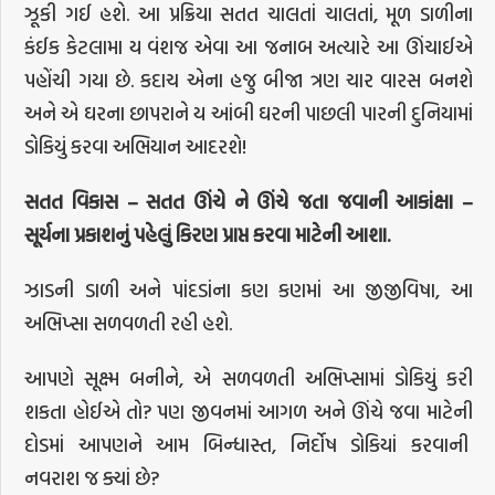
ઝૂકી ગઈ હશે. આ પ્રક્રિયા સતત ચાલતાં ચાલતાં, મૂળ ડાળીના
કંઈક કેટલામા ય વંશજ એવા આ જનાબ અત્યારે આ ઊંચાઈએ
પહોંચી ગયા છે. કદાચ એના હજુ બીજા ત્રણ ચાર વારસ બનશે
અને એ ઘરના છાપરાને ય આંબી ઘરની પાછલી પારની દુનિયામાં
ડોકિયું કરવા અભિયાન આદરશે!
સતત
વિકાસ
–
સતત
ઊંચે
ને
ઊંચે
જતા
જવાની
આકાંક્ષા
–
સૂર્યના
પ્રકાશનું
પહેલું
કિરણ
પ્રાપ્ત
કરવા
માટેની
આશા
.
ઝાડની ડાળી અને પાંદડાંના કણ કણમાં આ જીજીવિષા, આ
અભિપ્સા સળવળતી રહી હશે.
આપણે સૂક્ષ્મ બનીને, એ સળવળતી અભિપ્સામાં ડોકિયું કરી
શકતા હોઈએ તો? પણ જીવનમાં આગળ અને ઊંચે જવા માટેની
દોડમાં આપણને આમ બિન્ધાસ્ત, નિર્દોષ ડોકિયાં કરવાની
નવરાશ જ ક્યાં છે?