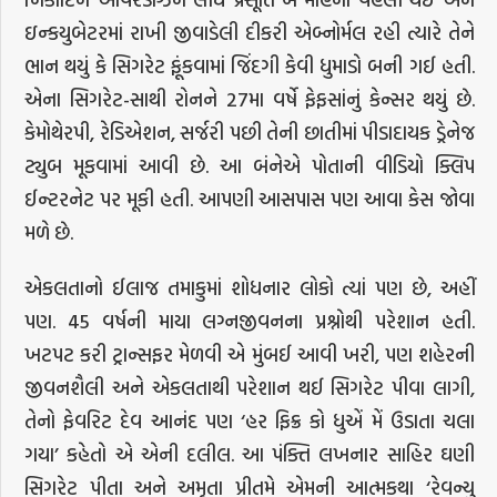
ઇન્કયુબેટરમાં રાખી જીવાડેલી દીકરી એબ્નોર્મલ રહી ત્યારે તેને
ભાન થયું કે સિગરેટ ફૂંકવામાં જિંદગી કેવી ધુમાડો બની ગઈ હતી.
એના સિગરેટ-સાથી રોનને 27મા વર્ષે ફેફસાંનું કેન્સર થયું છે.
કેમોથેરપી, રેડિએશન, સર્જરી પછી તેની છાતીમાં પીડાદાયક ડ્રેનેજ
ટ્યુબ મૂકવામાં આવી છે. આ બંનેએ પોતાની વીડિયો ક્લિપ
ઈન્ટરનેટ પર મૂકી હતી. આપણી આસપાસ પણ આવા કેસ જોવા
મળે છે.
એકલતાનો ઈલાજ તમાકુમાં શોધનાર લોકો ત્યાં પણ છે, અહીં
પણ. 45 વર્ષની માયા લગ્નજીવનના પ્રશ્નોથી પરેશાન હતી.
ખટપટ કરી ટ્રાન્સફર મેળવી એ મુંબઈ આવી ખરી, પણ શહેરની
જીવનશૈલી અને એકલતાથી પરેશાન થઈ સિગરેટ પીવા લાગી,
તેનો ફેવરિટ દેવ આનંદ પણ ‘હર ફિક્ર કો ધુએં મેં ઉડાતા ચલા
ગયા’ કહેતો એ એની દલીલ. આ પંક્તિ લખનાર સાહિર ઘણી
સિગરેટ પીતા અને અમૃતા પ્રીતમે એમની આત્મકથા ‘રેવન્યુ