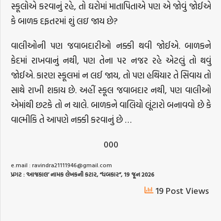
સ્કૂલોએ કરવાનું રહે, તો ઘરોમાં માતાપિતાએ પણ એ જોવું જોઈએ
કે બાળક દફતરમાં શું લઇ જાય છે?
વાલીઓની પણ જવાબદારીઓ નક્કી થવી જોઈએ. બાળકને
કેદમાં રાખવાનું નથી, પણ તેના પર નજર રહે એટલું તો થવું
જોઈએ. કારણ સ્કૂલમાં ન લઈ જાય, તો પણ હથિયાર તે સિવાય તો
સાથે રાખી શકાય છે. અહીં સ્કૂલ જવાબદાર નથી, પણ વાલીઓ
એમાંથી છટકે તો ન ચાલે. બાળકને વાલિયો લૂંટારો બનાવવો છે કે
વાલ્મીકિ તે આપણે નક્કી કરવાનું છે …
000
e.mail :
ravindra21111946@gmail.com
પ્રગટ
: ‘
આજકાલ
’
નામક
લેખકની
કટાર
, “
ધબકાર
”, 19
જૂન
2026
19 Post Views