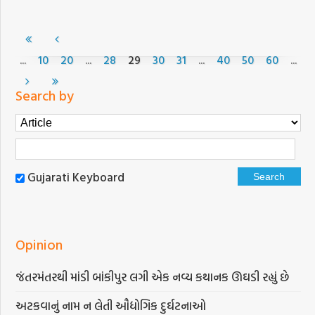
...
...
...
...
10
20
28
29
30
31
40
50
60
Search by
Gujarati Keyboard
Opinion
જંતરમંતરથી માંડી બાંકીપુર લગી એક નવ્ય કથાનક ઊઘડી રહ્યું છે
અટકવાનું નામ ન લેતી ઔદ્યોગિક દુર્ઘટનાઓ