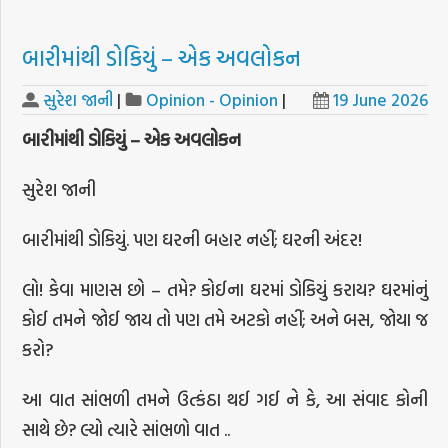
બારીમાંથી ડોકિયું – એક અવલોકન
સુરેશ જાની
|
Opinion - Opinion
|
19 June 2026
બારીમાંથી
ડોકિયું
–
એક
અવલોકન
સુરેશ જાની
બારીમાંથી ડોકિયું. પણ ઘરની બહાર નહીં; ઘરની અંદર!
લો! કેવા માણસ છો – તમે? કોઈના ઘરમાં ડોકિયું કરાય? ઘરમાંનું
કોઈ તમને જોઈ જાય તો પણ તમે અટકો નહીં; અને બસ, જોયા જ
કરો?
આ વાત સાંભળી તમને ઉત્કંઠા થઈ ગઈ ને કે, આ સંવાદ કોની
સાથે છે? લ્યો ત્યારે સાંભળો વાત ..