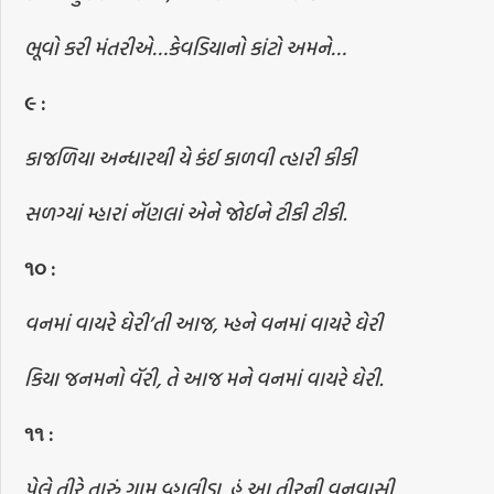
ભૂવો કરી મંતરીએ…કેવડિયાનો કાંટો અમને…
૯
:
કાજળિયા અન્ધારથી યે કંઈ કાળવી ત્હારી કીકી
સળગ્યાં મ્હારાં નૅણલાં એને જોઈને ટીકી ટીકી.
૧૦
:
વનમાં વાયરે ઘેરી’તી આજ, મ્હને વનમાં વાયરે ઘેરી
કિયા જનમનો વૅરી, તે આજ મને વનમાં વાયરે ઘેરી.
૧૧
:
પેલે તીરે તારું ગામ વ્હાલીડા, હું આ તીરની વનવાસી,