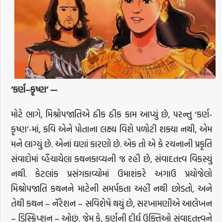
‘
કર્ણ
–
કૃષ્ણ
‘ —
મોટે ભાગે, મિશ્રોપજાતિએ ઠીક ઠીક કામ આપ્યું છે, પરન્તુ ‘કર્ણ-
કૃષ્ણ’-માં, કવિ એને પોતાના લક્ષ્ય વિશે પળોટી શક્યા નથી, એમ
મને લાગ્યું છે. એનાં ઘણાં કારણો છે. એક તો એ કે રચનાની પ્રકૃતિ
સંવાદોમાં વ્હૅંચાયેલા કથનકાવ્યની જ રહી છે, સંવાદતત્ત્વ વિકસ્યું
નથી. કેટલાંક પ્રસંગકાવ્યોમાં ઉમાશંકરે અગાઉ પ્રયોજેલો
મિશ્રોપજાતિ કથનને માટેની સમર્પકતા અહીં નથી છોડતો, અને
તેથી કથન – નૅરેશન – સવિશેષે થયું છે, સરખામણીએ આલેખન
– ડિસ્ક્રિપ્શન – ઓછું. જેમ કે, કર્ણની દીર્ઘ ઉક્તિઓ સંવાદતત્ત્વને