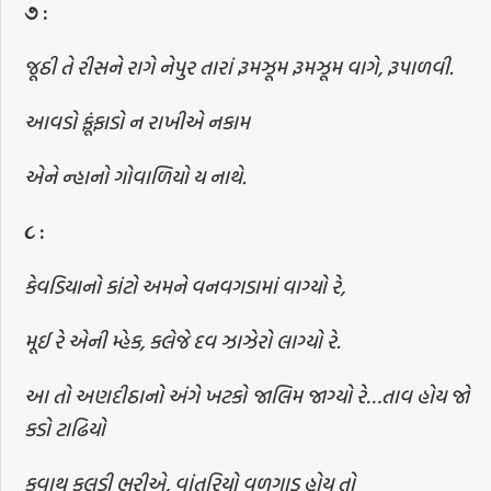
૭
:
જૂઠી તે રીસને રાગે નેપુર તારાં રૂમઝૂમ રૂમઝૂમ વાગે, રૂપાળવી.
આવડો ફૂંફાડો ન રાખીએ નકામ
એને ન્હાનો ગોવાળિયો ય નાથે.
૮
:
કેવડિયાનો કાંટો અમને વનવગડામાં વાગ્યો રે,
મૂઈ રે એની મ્હેક, કલેજે દવ ઝાઝેરો લાગ્યો રે.
આ તો અણદીઠાનો અંગે ખટકો જાલિમ જાગ્યો રે…તાવ હોય જો
કડો ટાઢિયો
કવાથ કુલડી ભરીએ, વાંતરિયો વળગાડ હોય તો