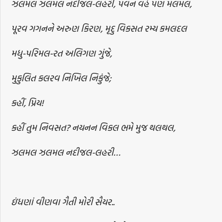
ઝલમલ ઝલમલ નદીજલ-લહરી, પવન વહે પણ મલમલ,
પૂરવ ગગનને અરુણ કિરણ, મૃદુ વિકસત રમ્ય કમલદલ
મધુ-પરિમલ-રત અલિગણ ગુંજે,
મુકુલિત કલરવ નિખિલ નિકુંજે;
કહીં, પ્રિય!
કહીં તુમ નિવસત? નયનન વિકલ ભમે મુજ થલથલ,
ઝલમલ ઝલમલ નદીજલ-લહરી…
ઇંધણાં વીણવા ગૈતી મોરી સૈયર..