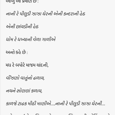
આખું આ પ્રમાણે છે :
નાની રે પીલુડી ઝાઝા ઘેરની એની કન્દરાની હેઠ
એની છાંયડીની હેઠ
ધોમ રે ધખ્યાની વેળા ગાળીએ
અન્તે કહે છે :
મધ રે બપોરે માજમ ચાંદની,
વીંઝણો વાતુંનો ઢળાય,
નયને સોણલાં કળાય,
કાળજે ટાઢક મીઠી માણીએ….નાની રે પીલુડી ઝાઝા ઘેરની…