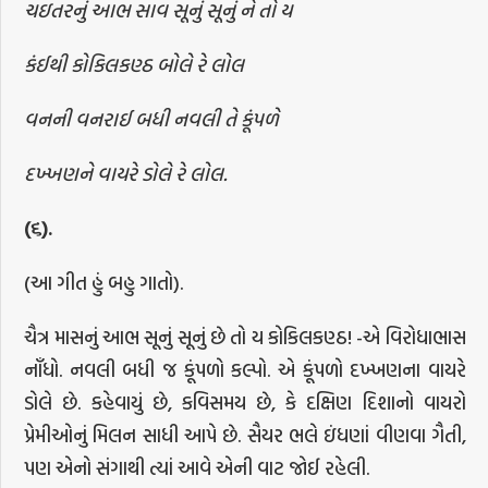
ચઇતરનું આભ સાવ સૂનું સૂનું ને તો ય
કંઈથી કોકિલકણ્ઠ બોલે રે લોલ
વનની વનરાઈ બધી નવલી તે કૂંપળે
દખ્ખણને વાયરે ડોલે રે લોલ.
(
૬
).
(આ ગીત હું બહુ ગાતો).
ચૈત્ર માસનું આભ સૂનું સૂનું છે તો ય કોકિલકણ્ઠ! -એ વિરોધાભાસ
નૉંધો. નવલી બધી જ કૂંપળો કલ્પો. એ કૂંપળો દખ્ખણના વાયરે
ડોલે છે. કહેવાયું છે, કવિસમય છે, કે દક્ષિણ દિશાનો વાયરો
પ્રેમીઓનું મિલન સાધી આપે છે. સૈયર ભલે ઇંધણાં વીણવા ગૈતી,
પણ એનો સંગાથી ત્યાં આવે એની વાટ જોઈ રહેલી.