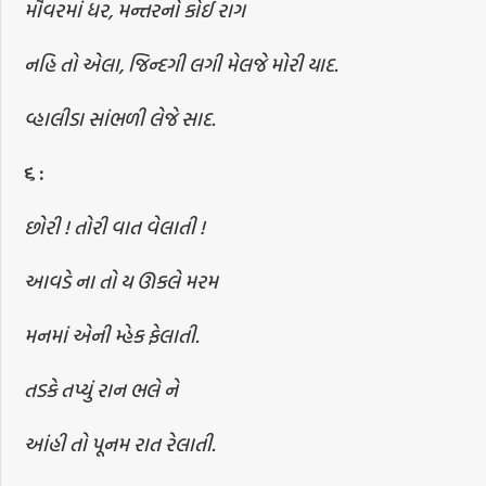
મૌવરમાં ધર, મન્તરનો કોઈ રાગ
નહિ તો એલા, જિન્દગી લગી મેલજે મોરી યાદ.
વ્હાલીડા સાંભળી લેજે સાદ.
૬
:
છોરી ! તોરી વાત વેલાતી !
આવડે ના તો ય ઊકલે મરમ
મનમાં એની મ્હેક ફેલાતી.
તડકે તપ્યું રાન ભલે ને
આંહી તો પૂનમ રાત રેલાતી.