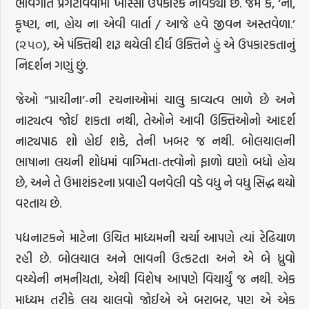
ભાવગતિ પ્રગટાવવામાં ખાસ્સો ઉપકારક નીવડ્યો છે. જેમ કે, ‘ના,
કૃષ્ણ, ના, હોય ના એવી વાર્તા / આજે હવે જીવન અસ્તવેળા.’
(૨૫૦), એ પંક્તિથી શરૂ થયેલી દીર્ઘ ઉક્તિને હું એ ઉપકારકતાનું
નિદર્શન ગણું છું.
જેઓ “પ્રાચીના’-ની રચનાઓમાં ચાલુ કાવ્યત્વ ભાળે છે અને
નાટ્યત્વ જોઈ શકતા નથી, તેઓને આવી ઉક્તિઓનો આદર્શ
નાટ્યપાઠ શો હોઈ શકે, તેની ખબર જ નથી. બોલચાલની
ભાષાના લયની શોધમાં વાગ્મિતા-તત્ત્વોનો ફાળો ઘણો બધો હોય
છે, અને તે ઉમાશંકરના પ્રવાહી વનવેલી વડે વધુ ને વધુ સિદ્ધ થયો
વરતાય છે.
પદ્યનાટકને માટેના ઉચિત માધ્યમની ચર્ચા આપણે ત્યાં રેઢિયાળ
રહી છે. બોલચાલ અને ભાવની ઉત્કટતા અને એ બે ધ્રુવો
વચ્ચેની નમનીયતા, એથી વિશેષ આપણે વિચાર્યું જ નથી. એક
માધ્યમ તરીકે લય ચાલવો જોઈએ એ બરાબર, પણ એ એક