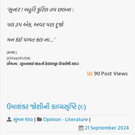
‘સુન્દર ! બહુરિ કુટિલ તવ છલના :
પલ રૂપ એક, અવર પણ દૂજો
મન કંઈ પામત કલ ના…’
(ક્રમશ:)
(23Sep24:USA)
સૌજન્ય
:
સુમનભાઈ
શાહની
ફેઇસબૂક
દીવાલેથી
સાદર
90 Post Views
ઉમાશંકર જોશીની કાવ્યસૃષ્ટિ (૯)
સુમન શાહ
|
Opinion - Literature
|
21 September 2024