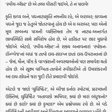
‘સ્પીચ-ઍક્ટ’ છે એ તથ્ય વીસરી જઈએ, તે ન પાલવે!
કૃતિ કાવ્ય બને, પદ્યનાટ્યકૃતિ નમનીય રહે, એ બરાબર; કાવ્યના
પદ્યને જુદા જ હેતુએ જોતરવાનું હોય છે એ ય બરાબર; પણ એનો
મૂળ સમ્બન્ધ પાત્રની વ્યક્તિમત્તા તેમ જ નાટ્ય-અન્તર્ગત
ભાવસ્થિતિ સાથે સવિશેષ હોય છે, એ હકીકત પર ભાર મુકાવો
જોઈએ. એટલે, ‘સ્પીચ-ઍક્ટ’-ને શક્ય બનાવનારાં ‘સ્પોકન-
લૅન્ગ્વેજ’નાં બધાં જ તત્ત્વો લય-સંલગ્ન છતાં લય-ઉપરાન્તનાં છે
– જેમાં, મૌન, પૉઝ કે વાગ્ભ્રંશની અવસ્થાઓનો પણ સમાવેશ થતો
હોય છે. એ સૂક્ષ્મ વાગ્મિતા-તત્ત્વોને સ્વીકારીએ તો ઉમાશંકરની
આ લય-શોધને જરા જુદી રીતે પ્રમાણવી જોઈશે.
એટલે જ જાણે ‘યુધિષ્ઠિર’, એ બીજા કર્નલ સ્પોટમાં, પ્રારમ્ભની
ઉક્તિમાં, યુધિષ્ઠિેર ‘બતાવશો ઋષિવર, ક્યાં છે મારાં બંધુજનો?
ક્યાં છે કર્ણ? ક્યાં છે કૃષ્ણા?’ એમ પ્રશ્નોપચય રચે છે. એ વડે
યુધિષ્ઠિરની અધીરાઇ અને વિહ્વળતા આપણને બરાબર પ્હૉંચે છે,