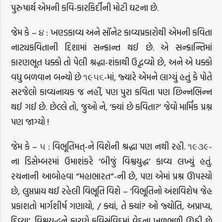
પુરુષાર્થ એમની કવિ-કારકિર્દીની મોટી ઘટના છે.
જેમ કે – ૪ : ખણ્ડકાવ્ય અને સૉનેટ કાવ્યપ્રકારોથી એમની કવિતા
નાટ્યકવિતાની દિશામાં સન્ક્રાન્ત થઈ છે. એ સન્ક્રાન્તિમાં
કારણભૂત ધક્કો તો પેલી શ્રદ્ધા-શંકાથી ઉદ્ભવ્યો છે, અને એ ધક્કો
વધુ બળવાન બન્યો છે ૧૯૫૬-માં, જ્યારે એમને લાગ્યું હતું કે પોતે
સરજેલો કાવ્યનાયક જ નહીં, પણ પુરા કવિતા પણ છિન્નભિન્ન
થઈ ગઈ છે. છેલ્લે તો, જુઓ ને, ‘ક્યાં છે કવિતા?’ જેવો માર્મિક પ્રશ્ન
પણ જાગ્યો !
જેમ કે – ૫ : વિભૂતિમત્-ને વિશેની શ્રદ્ધા પણ નથી રહી. ૧૯૩૯-
ના ડિસેમ્બરમાં ઉમાશંકરે ‘બીજું વિશ્વયુદ્ધ’ કાવ્ય લખ્યું હતું.
રચનાની આબોહવા “મહાભારત”-ની છે, પણ એમાં પ્રશ્ન ઊપસ્યો
છે, લુપ્તપ્રાય થઈ રહેલી વિભૂતિ વિશે – ‘વિભૂતિનો અંશવિશેષ જેહ
પ્રકાશતો માર્ગશીર્ષ ગણાયો, / ક્યાં, તે ક્યાં? ઓ જ્યોતિ, અપ્રાપ્ય,
દિવ્ય!’. વિશ્વયુદ્ધને કારણે કવિસંવિદમાં વેદના ખળભળી ઊઠી છે