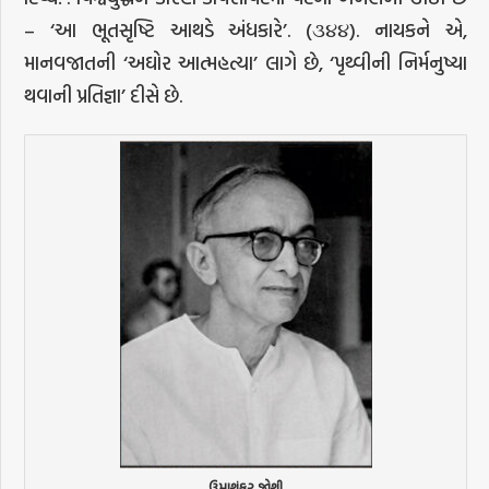
– ‘આ ભૂતસૃષ્ટિ આથડે અંધકારે’. (૩૪૪). નાયકને એ,
માનવજાતની ‘અઘોર આત્મહત્યા’ લાગે છે, ‘પૃથ્વીની નિર્મનુષ્યા
થવાની પ્રતિજ્ઞા’ દીસે છે.
ઉમાશંકર જોશી