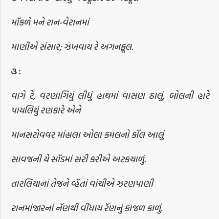
મૉકળે મને રાન-વેરાનમાં
માણીએ સંસાર; ઝંખવાય રે અગનફૂલ.
૩
:
વાગે રે, વરણાગિયું લીધું હાથમાં વાસણ ઠાલું, બોલની હારે
પાયલિયું રણકારે એને
માનસરોવવર માંહ્યલા ઓલા કમલનો કૉલ આલું
સાવજની યે સૉડમાં સરી કરીએ અટકચાળું.
તારલિયાનાં તેજને વ્હૅતાં વાંચીએ ઝરણપાણી
રાનમાંજારનાં નૅણથી વીંધાય રૅણનું કાજળ કાળું.