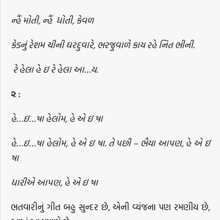
ન્હૈં મોતી, ન્હૈં
ધોતી, કેવળ
કેડનું રેશમ ચીની ઘરદુવારે, ભરજુવાળે કાય રહે નિત ભીની.
રે હેલા હે ઇ રે હેલા આ…ય.
૨ :
હે…ઇ…ષા હેલોમ, હે એ ઇ ષા
હે…ઇ…ષા હેલોમ, હે એ ઇ ષા. તે પછી – ભૈયા આપણ, હે એ ઇ
ષા
ધારીએ આપણ, હે એ ઇ ષા
ભતવારીનું ગીત બહુ સુન્દર છે, એની વ્યંજના પણ રમણીય છે,