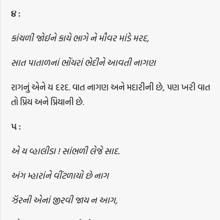
૪
:
કાંચળી જોઈને કાયે ભાગે ને મૌવર માંડે મરદ,
સાત પાતાળનાં ભોંયરાં ભેદીને આવતી નાગણ
રાગનું એને ય દરદ. વાત નાગણ અને મદારીની છે, પણ ખરી વાત
તો પ્રિય અને પ્રિયાની છે.
૫
:
એ ય વ્હાલીડા ! સાંભળી લેજે સાદ.
અંગ મ્હારાંને વીંટળાયો છે નાગ
ઝૅરની એનાં જીરવી જાય ન આગ,