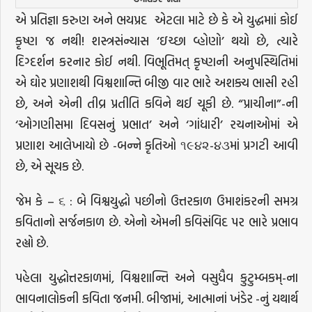
એ પ્રતિજ્ઞા કરુણ અને ભયપ્રદ
એટલા માટે છે કે એ યુદ્ધમાાં કોઈ
કૃષ્ણ જ નથી! શસ્ત્રસંન્યાસ ‘ઇચ્છા વ્હોણો’ થયો છે, ત્યારે
દિગ્દર્શન કરનાર કોઈ નથી. વિભૂતિમત્ કૃષ્ણની અનુપસ્થિતિમાં
એ ઘોર પ્રણાશથી વિશ્વશાન્તિ બીજી વાર ભારે અશક્ય ભાસી રહી
છે, અને એની તીવ્ર પ્રતીતિ કવિને થઈ ચૂકી છે. “પ્રાચીના”-ની
‘ઓગણીસમા દિવસનું પ્રભાત’ અને ‘ગાંધારી’ રચનાઓમાં એ
પ્રણાશ આલેખાયો છે -બન્ને કૃતિઓ ૧૯૪૨-૪૩માં પ્રગટી આવી
છે, એ સૂચક છે.
જેમ કે – ૬ : બે વિશ્વયુદ્ધો પછીનો ઉત્તરકાળ ઉમાશંકરની સમગ્ર
કવિતાનો સર્જનકાળ છે. એનો એમની કવિસંવિદ પર ભારે પ્રભાવ
રહ્યો છે.
પહેલા યુદ્ધોત્તરકાળમાં, વિશ્વશાન્તિ અને વસુધૈવ કુટુમ્બકમ્-ના
ભાવનાલોકની કવિતા જનમી. બીજામાં, આત્માનાં ખંડેર -નું યથાર્થ