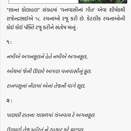
“શાન્ત કોલાહલ” સંગ્રહમાં ‘વનવાસીનાં ગીત’ એવા શીર્ષકથી
રાજેન્દ્રભાઈએ ૧૮ રચનાઓ રજૂ કરી છે. કેટલીક રચનાઓની
કોઈ કોઈ પંક્તિ રજૂ કરીને સંતોષ માનું :
૧
:
નમીએ અગનફૂલને હેતે નમીએ અગનફૂલ,
ઓથમાં જેની ઊછરે આપણ વનવાસીનું ફૂલ.
રાનપશુનાં નૅણમાં એનાં તેજની વાગે શૂલ.
૨
:
પાછલી રાતના ઝાકળમાં ઝંખવાય રે અગનફૂલ
ઉગમણે તેજ મ્હૉરતું ને ટહૂકાર કરે ચણ્ડૂલ