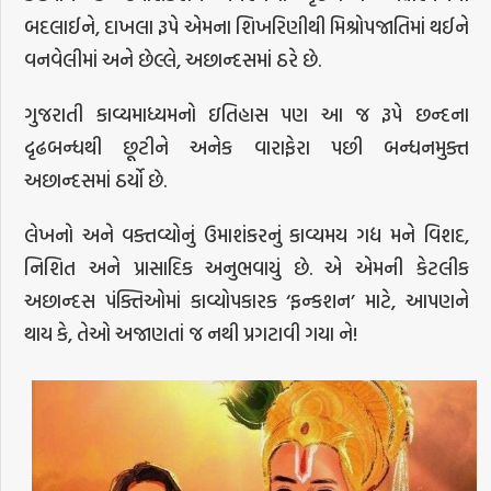
બદલાઈને, દાખલા રૂપે એમના શિખરિણીથી મિશ્રોપજાતિમાં થઈને
વનવેલીમાં અને છેલ્લે, અછાન્દસમાં ઠરે છે.
ગુજરાતી કાવ્યમાધ્યમનો ઇતિહાસ પણ આ જ રૂપે છન્દના
દૃઢબન્ધથી છૂટીને અનેક વારાફેરા પછી બન્ધનમુક્ત
અછાન્દસમાં ઠર્યો છે.
લેખનો અને વક્તવ્યોનું ઉમાશંકરનું કાવ્યમય ગદ્ય મને વિશદ,
નિશિત અને પ્રાસાદિક અનુભવાયું છે. એ એમની કેટલીક
અછાન્દસ પંક્તિઓમાં કાવ્યોપકારક ‘ફન્કશન’ માટે, આપણને
થાય કે, તેઓ અજાણતાં જ નથી પ્રગટાવી ગયા ને!