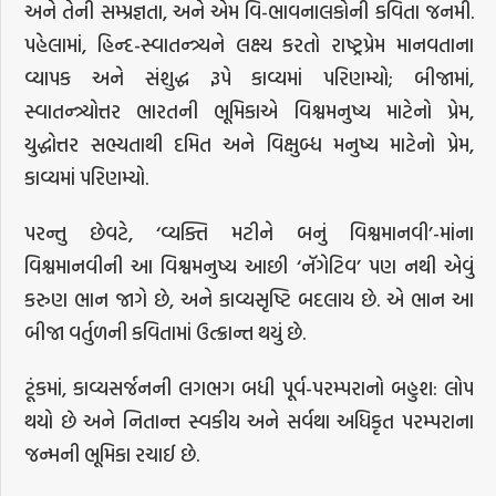
અને તેની સમ્પ્રજ્ઞતા, અને એમ વિ-ભાવનાલકોની કવિતા જનમી.
પહેલામાં, હિન્દ-સ્વાતન્ત્ર્યને લક્ષ્ય કરતો રાષ્ટ્રપ્રેમ માનવતાના
વ્યાપક અને સંશુદ્ધ રૂપે કાવ્યમાં પરિણમ્યો; બીજામાં,
સ્વાતન્ત્ર્યોત્તર ભારતની ભૂમિકાએ વિશ્વમનુષ્ય માટેનો પ્રેમ,
યુદ્ધોત્તર સભ્યતાથી દમિત અને વિક્ષુબ્ધ મનુષ્ય માટેનો પ્રેમ,
કાવ્યમાં પરિણમ્યો.
પરન્તુ છેવટે, ‘વ્યક્તિ મટીને બનું વિશ્વમાનવી’-માંના
વિશ્વમાનવીની આ વિશ્વમનુષ્ય આછી ‘નૅગેટિવ’ પણ નથી એવું
કરુણ ભાન જાગે છે, અને કાવ્યસૃષ્ટિ બદલાય છે. એ ભાન આ
બીજા વર્તુળની કવિતામાં ઉત્ક્રાન્ત થયું છે.
ટૂંકમાં, કાવ્યસર્જનની લગભગ બધી પૂર્વ-પરમ્પરાનો બહુશ: લોપ
થયો છે અને નિતાન્ત સ્વકીય અને સર્વથા અધિકૃત પરમ્પરાના
જન્મની ભૂમિકા રચાઈ છે.