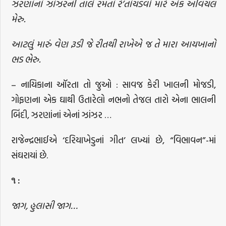
ઝરણાંનાં ઝાંઝરની તાલે રમતાં રે’તાંચડવો મારે એક અવિચલ
મેરુ.
આટલું મારું વેણ રૂડી જે રીતથી રાખેએ જ તે મારા આયખાનો
ભડ ભેરુ.
– નાયિકાના ઑરતા તો જુઓ : સાવજ કેરી ખાલની મોજડી,
ગોફણના એક ઘાથી ઉતારેલો નભનો તેજલ તારો એના ભાલની
બિંદી, ઝરણાંનાં એનાં ઝાંઝર …
રાજેન્દ્રભાઈએ ‘દરિયાખેડુનાં ગીત’ લખ્યાં છે, “વિભાવન”-માં
સંઘરાયાં છે.
૧
:
જાગ, હુલાસી જાગ…