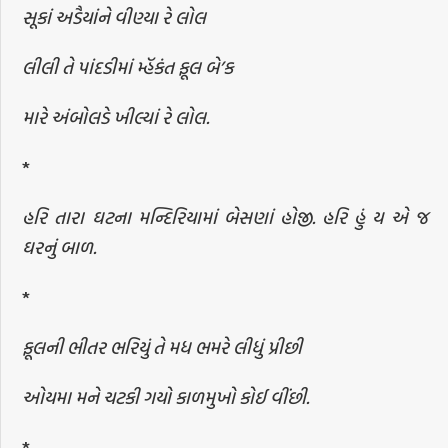
સૂકાં અડૈયાંને વીણ્યા રે લોલ
લીલી તે પાંદડીમાં મ્હૅકંત ફૂલ બે’ક
મારે અંબોલડે ખીલ્યાં રે લોલ.
*
હરિ તારા ઘટના મન્દિરિયામાં બેસણાં હોજી. હરિ હું ય એ જ
ઘરનું બાળ.
*
ફૂલની ભીતર ભરિયું તે મધ ભમરે લીધું પ્રીછી
ઓયમા મને ચટકી ગયો કાળમુખો કોઈ વીંછી.
*