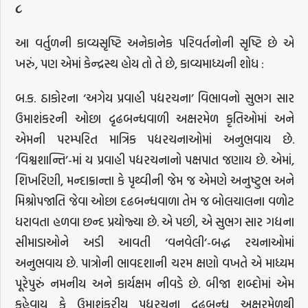
૮
આ વર્તુળની કાવ્યસૃષ્ટિ અનેકાનેક પરિવર્તનોની સૃષ્ટિ છે એ
ખરું, પણ એમાં કેન્દ્રસ્થ હોય તો તે છે, કાવ્યમાધ્યની શોધ :
બ.ક. ઠાકોરના ‘અગેય પ્રવાહી પદ્યરચના’ વિભાવનો સુભગ સાર
ઉમાશંકરની ઓછા દૃઢબન્ધવાળી અક્ષરમેળ કૃતિઓમાં અને
એમની પરમ્પરિત માત્રિક પદ્યરચનાઓમાં અનુભવાય છે.
‘વિશ્વશાન્તિ’-માં ય પ્રવાહી પદ્યરચનાનો પક્ષપાત જણાય છે. એમાં,
શિખરિણી, મન્દાક્રાન્તા કે પૃથ્વીની જેમ જ એમણે અનુષ્ટુભ અને
મિશ્રોપજાતિ જેવા ઓછા દઢબન્ધવાળા તેમ જ બોલચાલના વળોટ
ધરાવતા હળવા છન્દ પ્રયોજ્યા છે. એ પછી, એ સુભગ સાર ગદ્યના
સીમાડાઓને અડી આવતી ‘વનવેલી’-બદ્ધ રચનાઓમાં
અનુભવાય છે. પાત્રોની ભાવદશાની ચરમ ક્ષણો વખતે એ માધ્યમ
પૂરેપુરું નમનીય અને કાર્યક્ષમ નીવડે છે. બીજા શબ્દોમાં એમ
કહેવાય કે ઉમાશંકરીય પદ્યરચના દૃઢબન્ધ અક્ષરમેળથી