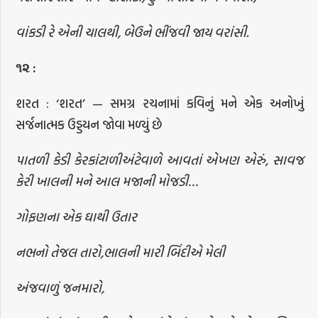
વાંકડી રે એની ચાલથી, બેઉને ભીંજવી જાય વરાંસી.
૧૨
:
શરત : ‘શરત’ — સમગ્ર રચનામાં કવિનું મને એક અનોખું
સર્જનાત્મક ઉડ્ડયન જોવા મળ્યું છે
પાતળી કેડી કેરકાંટાળીઅંટેવાળે આવતાં એખણ એરું, સાવજ
કેરી ખાલની મને આલ મજાની મોજડી…
ગોફણના એક ઘાથી ઉતાર
નભનો તેજલ તારો,ભાલની મારી બિંદીએ મેલી
અંજવાળું જનમારો,