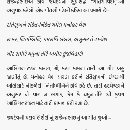
રાજેન્દ્રભાઈએ કવિ જયદેવના સુપ્રસિદ્ધ “ગીતગોવિંદમ્”-નો
અનુવાદ કરેલો. એક ગીતની પહેલી કંડિકા આ પ્રમાણે છે :
રતિસુખને સંકેત-નિકેત ગયેલ મનોહર વેશ
ન કર, નિતમ્બિનિ, ગમનવિ લંબન, અનુસર તે હૃદયેશ
ધીર સમીરે યમુના તીરે અધીર કુંજવિહારી
આલિંગન-રંજન કારણ, જો, કરત કામના તારી. આ ગીત બહુ
જાણીતું છે. મનોહર વેશ ધારણ કરીને રતિસુખની ઈચ્છાથી
અભિસારે નીકળેલી નિતમ્બિનિને કવિ કહે છે, તારી હૃદયેચ્છાને
અનુસર ને વાર ન લગાડ, કેમ કે યમુનાતીરે શ્રી કૃષ્ણ
આલિંગનરંજન માટે તારી કામના કરી રહ્યા છે.
જયદેવની પદાવલિશૈલીનું રાજેન્દ્રભાઇનું આ ગીત જુઓ –