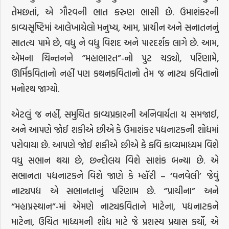
તેમછતાં, એ ગૌરવની ભાત કરુણ ભાસી છે. ઉમાશંકરની
કાવ્યસૃષ્ટિમાં આલેખાયેલો મનુષ્ય, આમ, પ્રાચીન અને સનાતનનું
સાતત્ય પામે છે, વધુ ને વધુ વિશદ અને પારદર્શક લાગે છે. આમ,
એમના ચિન્તનને “મહાભારત”-નો પુટ ચડ્યો, પરિણામે,
ઊર્મિકવિતાનો નહીં પણ કથનકવિતાનો તેમ જ નાટ્ય કવિતાનો
મનોરથ જાગ્યો.
એટલું જ નહીં, સમુચિત કાવ્યપ્રકારની અનિવાર્યતા ય સમજાઈ,
અને આપણે જોઈ શકીએ છીએ કે ઉમાશંકર પદ્યનાટકની શોધમાં
પરોવાયા છે. આપણે જોઈ શકીએ છીએ કે કવિ કાવ્યમાધ્યમ વિશે
વધુ સભાન થયા છે, છન્દોલય વિશે સાશંક બન્યા છે. એ
સભાનતા પદ્યનાટકને વિશે જાણે કે મ્હૉરી – ‘વનવેલી’ જેવું
નાટ્યપદ્ય એ સભાનતાનું પરિણામ છે. “પ્રાચીના” અને
“મહાપ્રસ્થાન”-માં એમણે નાટ્યકવિતાને માટેના, પદ્યનાટકને
માટેના, ઉચિત માધ્યમની શોધ માટે જે પ્રશસ્ય પ્રયાસ કર્યો, એ