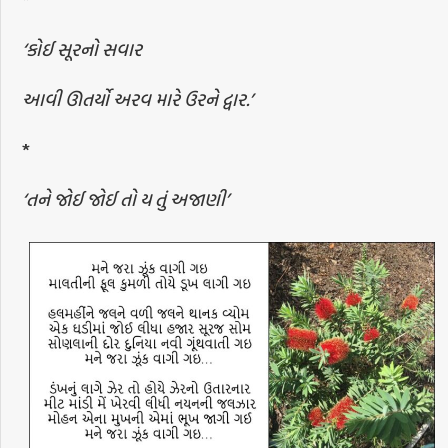
‘કોઈ સૂરનો સવાર
આવી ઊતર્યો અરવ મારે ઉરને દ્વાર.’
*
‘તને જોઈ જોઈ તો ય તું અજાણી’