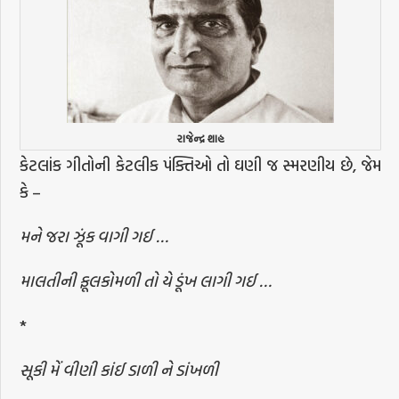
રાજેન્દ્ર શાહ
કેટલાંક ગીતોની કેટલીક પંક્તિઓ તો ઘણી જ સ્મરણીય છે, જેમ
કે –
મને જરા ઝૂંક વાગી ગઈ …
માલતીની ફૂલકોમળી તો યે ડૂંખ લાગી ગઈ …
*
સૂકી મેં વીણી કાંઈ ડાળી ને ડાંખળી