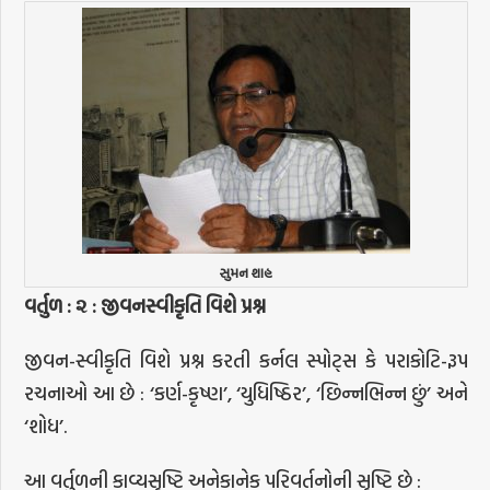
સુમન શાહ
વર્તુળ
:
૨
:
જીવનસ્વીકૃતિ
વિશે
પ્રશ્ન
જીવન-સ્વીકૃતિ વિશે પ્રશ્ન કરતી કર્નલ સ્પોટ્સ કે પરાકોટિ-રૂપ
રચનાઓ આ છે : ‘કર્ણ-કૃષ્ણ’, ‘યુધિષ્ઠિર’, ‘છિન્નભિન્ન છું’ અને
‘શોધ’.
આ વર્તુળની કાવ્યસૃષ્ટિ અનેકાનેક પરિવર્તનોની સૃષ્ટિ છે :