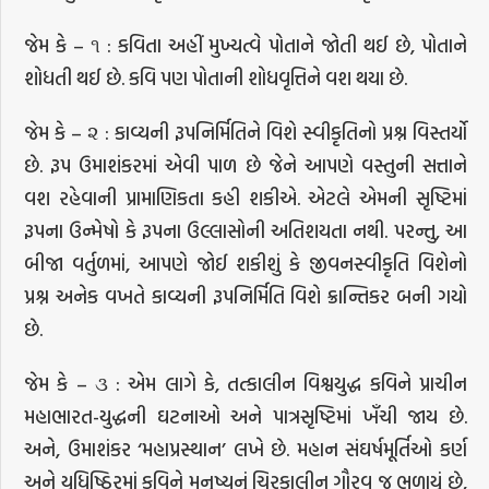
જેમ કે – ૧ : કવિતા અહીં મુખ્યત્વે પોતાને જોતી થઈ છે, પોતાને
શોધતી થઈ છે. કવિ પણ પોતાની શોધવૃત્તિને વશ થયા છે.
જેમ કે – ૨ : કાવ્યની રૂપનિર્મિતિને વિશે સ્વીકૃતિનો પ્રશ્ન વિસ્તર્યો
છે. રૂપ ઉમાશંકરમાં એવી પાળ છે જેને આપણે વસ્તુની સત્તાને
વશ રહેવાની પ્રામાણિકતા કહી શકીએ. એટલે એમની સૃષ્ટિમાં
રૂપના ઉન્મેષો કે રૂપના ઉલ્લાસોની અતિશયતા નથી. પરન્તુ, આ
બીજા વર્તુળમાં, આપણે જોઈ શકીશું કે જીવનસ્વીકૃતિ વિશેનો
પ્રશ્ન અનેક વખતે કાવ્યની રૂપનિર્મિતિ વિશે ક્રાન્તિકર બની ગયો
છે.
જેમ કે – ૩ : એમ લાગે કે, તત્કાલીન વિશ્વયુદ્ધ કવિને પ્રાચીન
મહાભારત-યુદ્ધની ઘટનાઓ અને પાત્રસૃષ્ટિમાં ખૅંચી જાય છે.
અને, ઉમાશંકર ‘મહાપ્રસ્થાન’ લખે છે. મહાન સંઘર્ષમૂર્તિઓ કર્ણ
અને યુધિષ્ઠિરમાં કવિને મનુષ્યનું ચિરકાલીન ગૌરવ જ ભળાયું છે,