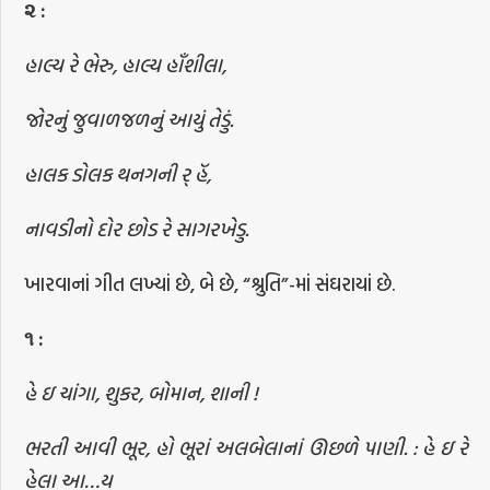
૨
:
હાલ્ય રે ભેરુ, હાલ્ય હૉંશીલા,
જોરનું જુવાળજળનું આયું તેડું.
હાલક ડોલક થનગની ર્ હૅ,
નાવડીનો દોર છોડ રે સાગરખેડુ.
ખારવાનાં ગીત લખ્યાં છે, બે છે, “શ્રુતિ”-માં સંઘરાયાં છે.
૧
:
હે ઇ ચાંગા, શુકર, બોમાન, શાની !
ભરતી આવી ભૂર, હો ભૂરાં અલબેલાનાં ઊછળે પાણી. : હે ઇ રે
હેલા આ…ય