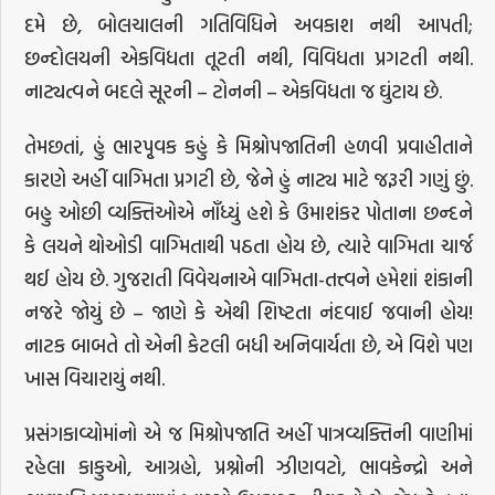
દમે છે, બોલચાલની ગતિવિધિને અવકાશ નથી આપતી;
છન્દોલયની એકવિધતા તૂટતી નથી, વિવિધતા પ્રગટતી નથી.
નાટ્યત્વને બદલે સૂરની – ટોનની – એકવિધતા જ ઘુંટાય છે.
તેમછતાં, હું ભારપૃ્વક કહું કે મિશ્રોપજાતિની હળવી પ્રવાહીતાને
કારણે અહીં વાગ્મિતા પ્રગટી છે, જેને હું નાટ્ય માટે જરૂરી ગણું છું.
બહુ ઓછી વ્યક્તિઓએ નૉંધ્યું હશે કે ઉમાશંકર પોતાના છન્દને
કે લયને થોઓડી વાગ્મિતાથી પઠતા હોય છે, ત્યારે વાગ્મિતા ચાર્જ
થઈ હોય છે. ગુજરાતી વિવેચનાએ વાગ્મિતા-તત્ત્વને હમેશાં શંકાની
નજરે જોયું છે – જાણે કે એથી શિષ્ટતા નંદવાઈ જવાની હોય!
નાટક બાબતે તો એની કેટલી બધી અનિવાર્યતા છે, એ વિશે પણ
ખાસ વિચારાયું નથી.
પ્રસંગકાવ્યોમાંનો એ જ મિશ્રોપજાતિ અહીં પાત્રવ્યક્તિની વાણીમાં
રહેલા કાકુઓ, આગ્રહો, પ્રશ્નોની ઝીણવટો, ભાવકેન્દ્રો અને