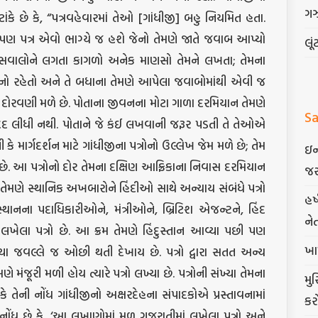
ગ
ટાંકે છે કે, “પત્રવહેવારમાં તેઓ [ગાંધીજી] બહુ નિયમિત હતા.
 પત્ર એવો ભાગ્યે જ હશે જેનો તેમણે જાતે જવાબ આપ્યો
લૂં
સવાલોને લગતા કાગળો અનેક માણસો તેમને લખતા; તેમના
ોનો રહેતો અને તે બધાના તેમણે આપેલા જવાબોમાંથી એવી જ
ી દોરવણી મળે છે. પોતાના જીવનના મોટા ગાળા દરમિયાન તેમણે
Sa
દદ લીધી નથી. પોતાને જે કંઈ લખવાની જરૂર પડતી તે તેઓએ
 કે માર્ગદર્શન માટે ગાંધીજીના પત્રોનો ઉલ્લેખ જેમ મળે છે; તેમ
ઇન
પણ છે. આ પત્રોનો દોર તેમના દક્ષિણ આફ્રિકાના નિવાસ દરમિયાન
જર
ં તેમણે સ્થાનિક અખબારોને હિંદીઓ સાથે અન્યાય સંબંધે પત્રો
હર
સ્થાનના પદાધિકારીઓને, મંત્રીઓને, બ્રિટિશ એજન્ટને, હિંદ
ને
ેલા પત્રો છે. આ ક્રમ તેમણે હિંદુસ્તાન આવ્યા પછી પણ
ખા
ખ્યા જવલ્લે જ ઓછી થતી દેખાય છે. પત્રો દ્વારા સતત અન્ય
મણે મંજૂરી મળી હોય ત્યારે પત્રો લખ્યા છે. પત્રોની સંખ્યા તેમના
મુ
તેની નોંધ ગાંધીજીનો અક્ષરદેહના સંપાદકોએ પ્રસ્તાવનામાં
કર
માં નોંધ છે કે, ‘આ લખાણોમાં મૂળ ગુજરાતીમાં લખેલા પત્રો અને