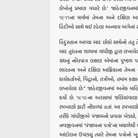
લેખોનું પ્રમાણ વધારે છે.’ જાહેરજીવન
૧૯૧૧ના માર્ચમાં તેમના અને દક્ષિણ આ
હિંદીઓ સાથે થઈ રહેલા અન્યાય અંગેનાં સ
હિંદુસ્તાન આવ્યા બાદ લોકો સાથેનો તં
બાદ તુરંતના ગાળામાં ગાંધીજી દ્વારા લખાયે
ગ્રંથનું નોંધપાત્ર લક્ષણ એમાંના પુષ્કળ
ભારતના અને દક્ષિણ આફ્રિકાના તેમના 
કાર્યકર્તાઓ, વિદ્વાનો, તંત્રીઓ, તમામ ક
લખાયેલા છે.” જાહેરજીવનમાં અનેક માહ
કર્યો છે. ૧૯૧૯ના અરસામાં જલિયાંવાલ
રમખાણો ફાટી નીકળ્યાં હતાં. આ રમખાણોન
તરીકે ગાંધીજીએ પંજાબનો પ્રવાસ ખેડ્
નવજીવનમાં ‘પંજાબના પત્રો’ના મથાળેથી 
આંદોલન ઉપાડ્યું ત્યારે તેમના પત્રોનો ખ