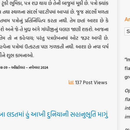
ંકી ભૂમિકા, પત્ર શરૂ થાય છે તેની બાજુમાં મૂકી છે. પત્રો ક્યાંક
ામ તથા સ્થળના સંદર્ભ પાદટીપમાં આપ્યાં છે. જૂજ સંદર્ભો મળતા
Ar
તમામ પત્રોનું પ્રતિનિધિત્વ કરતા નથી. તેમ છતાં આશા છે કે
ે અને જે-તે મુદ્દા અંગે ગાંધીજીનું વલણ જાણી શકશે. આજના
Ar
ે તેમ તો ન કહેવાય; પરંતુ પત્રલેખનમાં ઓટ જરૂર આવી છે.
વેના પત્રોમાં ઉત્કટતા પણ ઝળકતી નથી. આશા છે નવા વર્ષ
 સૌને શુભ કામનાઓ.
“I
fl
: 138-39 – ઑક્ટોબર – નવેમ્બર 2024
gr
137 Post Views
O
fl
in
આ લડતમાં હું આખી દુનિયાની સહાનુભૂતિ માગું
im