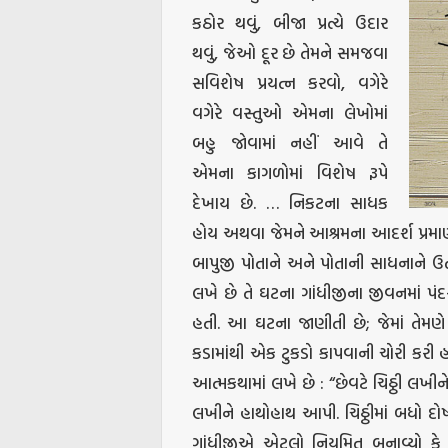
કઠોર થવું, બીજા પ્રત્યે ઉદાર
થવું, જેઓ દૂર છે તેમને સમજવા
સવિશેષ પ્રયત્ન કરવો, વગેરે
વગેરે વસ્તુઓ એમના લેખોમાં
બહુ જોવામાં નહીં આવે તે
એમના કાગળોમાં વિશેષ રૂપે
દેખાય છે. … નિકટના સાધક
હોય અથવા જેમને આશ્રમના આદર્શ પ્રમાણે
બાપુજી પોતાને અને પોતાની સાધનાને ઉત્
લખે છે તે ઘટના ગાંધીજીના જીવનમાં પંદર
હતી. આ ઘટના જાણીતી છે; જેમાં તેમણે
કડામાંથી એક ટુકડો કાપવાની ચોરી કર
આત્મકથામાં લખે છે : “છેવટે ચિઠ્ઠી લખીને
લખીને હાથોહાથ આપી. ચિઠ્ઠીમાં બધો દો
ગાંધીજીએ એટલો નિયમિત બનાવ્યો કે પ