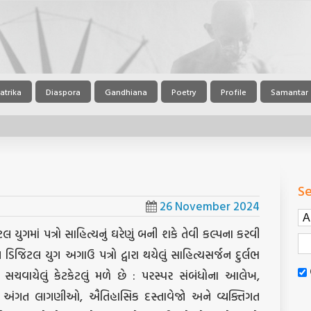
atrika
Diaspora
Gandhiana
Poetry
Profile
Samantar
Se
26 November 2024
યુગમાં પત્રો સાહિત્યનું ઘરેણું બની શકે તેવી કલ્પના કરવી
ણ ડિજિટલ યુગ અગાઉ પત્રો દ્વારા થયેલું સાહિત્યસર્જન દુર્લભ
ોમાં સચવાયેલું કેટકેટલું મળે છે : પરસ્પર સંબંધોના આલેખ,
 અંગત લાગણીઓ, ઐતિહાસિક દસ્તાવેજો અને વ્યક્તિગત