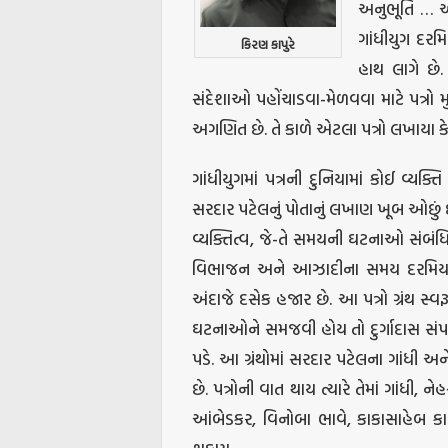
અનુભૂતિ … એવુ
ગાંધીયુગ દરમ
કિરણ કાપુરે
હાથ લાગે છે. 
સંદેશાઓ પહોંચાડવા-મેળવવા માટે પત્રો મ
અગણિત છે. તે કાળે એટલા પત્રો લખાયા કે તે
ગાંધીયુગમાં પત્રની દુનિયામાં કોઈ વ્ય
સરદાર પટેલનું પોતાનું લખાણ ખૂબ ઓછું છે
વ્યક્તિત્વ, જે-તે સમયની ઘટનાઓ સંબંધિ
વિભાજન અને આઝાદીના સમય દરમિયાન સર
અંદાજે દસેક હજાર છે. આ પત્રો ગ્રંથ સ્વ
ઘટનાઓને સમજવી હોય તો દુર્ગાદાસ સંપાદિ
પડે. આ ગ્રંથોમાં સરદાર પટેલના ગાંધી
છે. પત્રોની વાત થાય ત્યારે તેમાં ગાંધી, ન
આંબેડકર, વિનોબા ભાવે, કાકાસાહેબ 