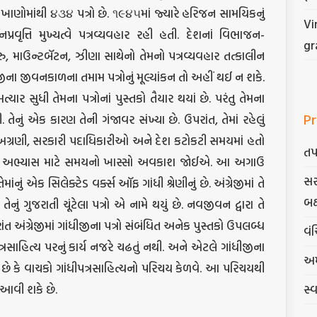
ાણોમાંથી ૪૩૪ પત્રો છે. ૧૯૪૫માં જ્યારે હરિજન સામયિકનું
Vi
પ્રવૃત્તિ મુખ્યત્વે પત્રવ્યવહાર રહી હતી. દેશનાં વિભાજન-
gr
માઉન્ટબૅટન, ઝીણા સાથેનો તેમનો પત્રવ્યવહાર તત્કાલીન
ીના જીવનકાળના તમામ પત્રોનું મૂલ્યાંકન તો અહીં થઈ ન શકે.
ર સુધી તેમના પત્રોનાં પુસ્તકો તૈયાર થયાં છે. પરંતુ તેમના
Pr
 તેનું એક કારણ તેની ગંજાવર સંખ્યા છે. ઉપરાંત, તેમાં રહેલું
 અગ્રણી, સરકારી પદાધિકારીઓ અને દેશ કટોકટી સમયમાં હતો
તપ
 તેના અભ્યાસ માટે સમયનો ખાસ્સો અવકાશ જોઈએ. આ અગાઉ
સર
તેમાંનું એક સિલેક્ટેડ વર્ક્સ ઑફ ગાંધી શ્રેણીનું છે. અંગ્રેજીમાં તે
બક
તેનું ગુજરાતી ચૂંટેલા પત્રો એ નામે થયું છે. નવજીવન દ્વારા તે
ંત અંગ્રેજીમાં ગાંધીજીના પત્રો સંબંધિત અનેક પુસ્તકો ઉપલબ્ધ
વંચ
ા પત્રસાહિત્ય પરનું કાર્ય નજરે ચઢતું નથી. અને એટલે ગાંધીજીના
અમ
છે કે વાચકો ગાંધીપત્રસાહિત્યનો પરિચય કેળવે. આ પરિચયથી
 આવી શકે છે.
સ્