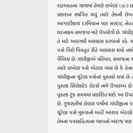
શરૂઆતના ગાળામાં તેમણે લખેલાં ૬૪૩ લખ
પ્રકાશન સ્થગિત થયું ત્યારે તેમની લેખન
આઝાદીકાળ દરમિયાન પણ સરદાર, નેહરુ, 
ઘટનાક્રમ સમજવા માટે ઉપયોગી છે. ગાંધીજ
તે માટે અલગથી અભ્યાસ કરવાનો રહે. અત્યા
પત્રો વિશે વિસ્તૃત રીતે અભ્યાસ થયો નથી.
વૈવિધ્ય છે. ગાંધીજીએ પરિવાર, સમાજના
ત્યારે લખેલા પત્રો એટલા બધા છે કે
ગાંધીજીના ચૂંટેલા પત્રોનાં પુસ્તકો થયાં છે. 
પુસ્તક સિલેક્ટેડ લેટર્સ નામે ઉપલબ્ધ છે. 
પુસ્તક ટૂંક સમયમાં પ્રકાશિત થશે. આ ઉપરા
છે. ગુજરાતીમાં છેલ્લાં વર્ષોમાં ગાંધીજીન
ચૂંટેલા પત્રો મૂકવાનો અહીં આશય એટલો 
તેમના પત્રસાહિત્યના વ્યાપનો અંદાજ પણ