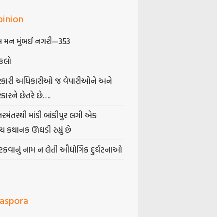
pinion
 મન મુંબઈ નગરી—353
કલો
કારી અધિકારીઓ જ વેપારીઓને અને
કારને છેતરે છે….
તરમંતરથી માંડી બાંકીપુર લગી એક
્ય કથાનક ઊઘડી રહ્યું છે
કવાનું નામ ન લેતી ઔદ્યોગિક દુર્ઘટનાઓ
iaspora