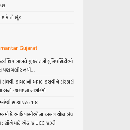
ઝલ
ટ શકે તો લૂંટ
mantar Gujarat
્ટર્નશિપ બાબતે ગુજરાતની યુનિવર્સિટીઓ
ા પણ ગંભીર નથી…
્ષ સંઘવી, કાયદાનો અમલ કરાવીને સંસ્કારી
તા બનો : થરાદના નાગરિકો
ખરેચી સત્યાગ્રહ : 1-8
સ્લિમો કે આદિવાસીઓના અલગ ચોકા બંધ
ો : સૌને માટે એક જ UCC જરૂરી