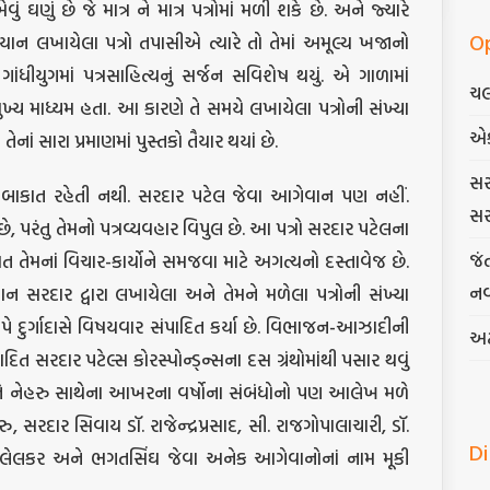
ં ઘણું છે જે માત્ર ને માત્ર પત્રોમાં મળી શકે છે. અને જ્યારે
O
િયાન લખાયેલા પત્રો તપાસીએ ત્યારે તો તેમાં અમૂલ્ય ખજાનો
ગાંધીયુગમાં પત્રસાહિત્યનું સર્જન સવિશેષ થયું. એ ગાળામાં
ચલ
ુખ્ય માધ્યમ હતા. આ કારણે તે સમયે લખાયેલા પત્રોની સંખ્યા
એ
નાં સારા પ્રમાણમાં પુસ્તકો તૈયાર થયાં છે.
સર
ક્તિ બાકાત રહેતી નથી. સરદાર પટેલ જેવા આગેવાન પણ નહીં.
સર
, પરંતુ તેમનો પત્રવ્યવહાર વિપુલ છે. આ પત્રો સરદાર પટેલના
જં
ત તેમનાં વિચાર-કાર્યોને સમજવા માટે અગત્યનો દસ્તાવેજ છે.
નવ
દાર દ્વારા લખાયેલા અને તેમને મળેલા પત્રોની સંખ્યા
રૂપે દુર્ગાદાસે વિષયવાર સંપાદિત કર્યા છે. વિભાજન-આઝાદીની
અટ
ત સરદાર પટેલ્સ કોરસ્પોન્ડ્ન્સના દસ ગ્રંથોમાંથી પસાર થવું
 અને નેહરુ સાથેના આખરના વર્ષોના સંબંધોનો પણ આલેખ મળે
ેહરુ, સરદાર સિવાય ડૉ. રાજેન્દ્રપ્રસાદ, સી. રાજગોપાલાચારી, ડૉ.
D
કાલેલકર અને ભગતસિંઘ જેવા અનેક આગેવાનોનાં નામ મૂકી