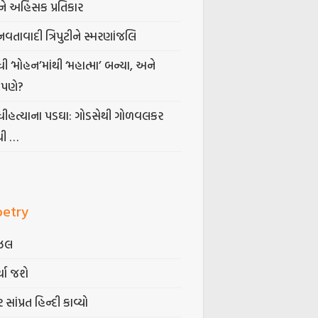
ે અહિંસક પ્રતિકાર
નવતાવાદી ત્રિપુટીને સ્મરણાંજલિ
ધી ‘મોહન’માંથી ‘મહાત્મા’ બન્યા, અને
પણે?
ંધીહત્યાના પડઘા: ગોડસેથી ગોળવલકર
ધી …
oetry
ઝલ
્યા જશે
 સાંપ્રત હિન્દી કાવ્યો