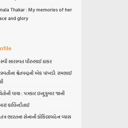
mala Thakar : My memories of her
ace and glory
ofile
સ્વી સારસ્વત ધીરુભાઈ ઠાકર
સ્વતીના શ્વેતપદ્મની એક પાંખડી: રામભાઈ
્ષી
િતોની વાચા : પત્રકાર ઇન્દુકુમાર જાની
ારાં કાલિન્દીતાઈ
વતંત્ર ભારતના સેનાની કોકિલાબહેન વ્યાસ