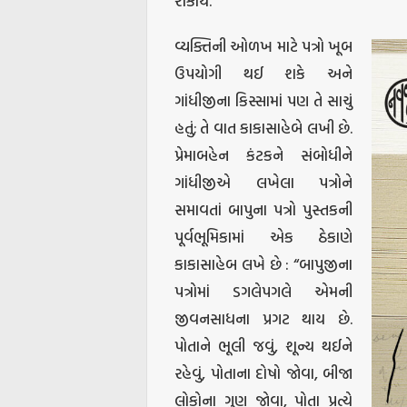
શકાય.
વ્યક્તિની ઓળખ માટે પત્રો ખૂબ
ઉપયોગી થઈ શકે અને
ગાંધીજીના કિસ્સામાં પણ તે સાચું
હતું; તે વાત કાકાસાહેબે લખી છે.
પ્રેમાબહેન કંટકને સંબોધીને
ગાંધીજીએ લખેલા પત્રોને
સમાવતાં બાપુના પત્રો પુસ્તકની
પૂર્વભૂમિકામાં એક ઠેકાણે
કાકાસાહેબ લખે છે : “બાપુજીના
પત્રોમાં ડગલેપગલે એમની
જીવનસાધના પ્રગટ થાય છે.
પોતાને ભૂલી જવું, શૂન્ય થઈને
રહેવું, પોતાના દોષો જોવા, બીજા
લોકોના ગુણ જોવા, પોતા પ્રત્યે