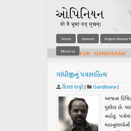
Home
Opinion
English Bazaar P
About us
ARCHIVE FOR: 'GANDHIANA'
ગાંધીજીનું પત્રસાહિત્ય
કિરણ કાપુરે
|
Gandhiana
|
આજના ડિજિટલ 
મુશ્કેલ છે. પ
નહોતું. પત્ર
મહાનુભાવોની