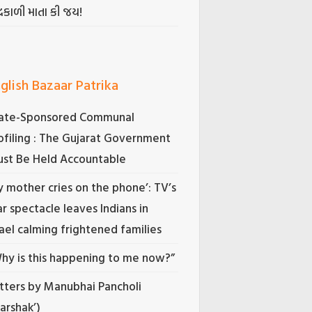
્રકાળી માતા કી જય!
glish Bazaar Patrika
ate-Sponsored Communal
ofiling : The Gujarat Government
st Be Held Accountable
 mother cries on the phone’: TV’s
r spectacle leaves Indians in
rael calming frightened families
hy is this happening to me now?”
tters by Manubhai Pancholi
Darshak’)