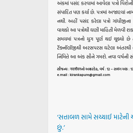
અંકમાં પસંદ કરવામાં આવેલા પત્રો વિશેની ટૂ
સંપાદિત પણ કર્યા છે. પત્રમાં અજાણ્યાં ન
નથી. અહીં પસંદ કરેલા પત્રો ગાંધીજીના 
વાચકો આ પત્રોથી ઘણી માહિતી મેળવી શકશ
સમયમાં પત્રનો યુગ પૂર્ણ થઈ ચૂક્યો છ
ટૅક્નૉલૉજીથી અરસપરસ ઘટેલા અંતરથી હ
નિમિત્તે આ અંક સૌને ગમશે. નવા વર્ષની
સૌજન્ય : नवजीवनનો અક્ષરદેહ, વર્ષ : 12 – સળંગ અંક 
e.mail : kirankapure@gmail.com
‘સત્તાબળ સામે સચ્ચાઈ માટેની 
છું.’