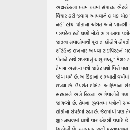
અક્ષરદેહના પ્રથમ ગ્રંથમાં સંપાદક એટલે 
વિચાર કરી જવાબ આપવાને લાયક એક પણ
નહીં હોય. પોતાના અંગત અને ખાનગી 
પત્રવહેવારનો ઘણો મોટો ભાગ આવા પત્ર
જાતના સવાલોમાંથી મૂંઝાતા લોકોને કીમત
શૉર્ટહૅન્ડ લખનાર અથવા ટાઇપિસ્ટની મ
પોતાને હાથે લખવાનું ચાલુ રાખ્યું.” કેળવણી
તેમના અસંખ્ય પત્રો જાહેર પ્રશ્નો વિશે 
જોવા મળે છે. આફ્રિકાનાં શરૂઆતી વર્ષોમા
લખ્યા છે. ઉપરાંત દક્ષિણ આફ્રિકાના સં
સરકારને અને હિંદના આગેવાનોને પણ લખ
જાળવ્યો છે. તેમના જીવનમાં પત્રોની સં
લોકોના સંપર્કમાં રહ્યા છે. જેલમાંથી પણ તે
જીવનકાળમાં ઘણી વાર એટલી વધારે છે કે 
ઉલ્લેખી છે. ગ્રંથક્રમાંક છની પ્રસ્તાવના