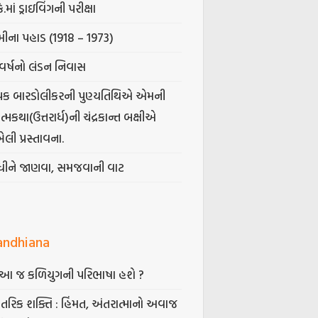
કે.માં ડ્રાઇવિંગની પરીક્ષા
ીના પહાડ (1918 – 1973)
વર્ષનો લંડન નિવાસ
પક બારડોલીકરની પુણ્યતિથિએ એમની
મકથા(ઉત્તરાર્ધ)ની ચંદ્રકાન્ત બક્ષીએ
ેલી પ્રસ્તાવના.
ંધીને જાણવા, સમજવાની વાટ
andhiana
ં આ જ કળિયુગની પરિભાષા હશે ?
તરિક શક્તિ : હિંમત, અંતરાત્માનો અવાજ