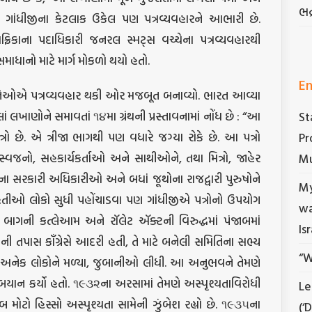
ભદ
માં ગાંધીજીના કેટલાક ઉકેલ પણ પત્રવ્યવહારને આભારી છે.
ફ્રિકાના પદાધિકારી જનરલ સ્મટ્સ વચ્ચેના પત્રવ્યવહારથી
માધાનો માટે માર્ગ મોકળો થયો હતો.
En
તુ તેઓએ પત્રવ્યવહાર થકી ઓર મજબૂત બનાવ્યો. ભારત આવ્યા
લાં લખાણોને સમાવતાં ૧૪મા ગ્રંથની પ્રસ્તાવનામાં નોંધ છે : “આ
St
 પત્રો છે. એ ત્રીજા ભાગથી પણ વધારે જગ્યા રોકે છે. આ પત્રો
Pr
સ્વજનો, સહકાર્યકર્તાઓ અને સાથીઓને, તથા મિત્રો, જાહેર
Mu
ક્ષાના સરકારી અધિકારીઓ અને બધાં જૂથોના રાજદ્વારી પુરુષોને
My
િતીઓ લોકો સુધી પહોંચાડવા પણ ગાંધીજીએ પત્રોનો ઉપયોગ
wa
ા બાગની કત્લેઆમ અને રૉલેટ ઍક્ટની વિરુદ્ધમાં પંજાબમાં
Is
ી તપાસ કૉંગ્રેસે આદરી હતી, તે માટે બનેલી સમિતિના સભ્ય
“W
યો, અનેક લોકોને મળ્યા, જુબાનીઓ લીધી. આ અનુભવને તેમણે
બયાન કર્યો હતો. ૧૯૩૨ના અરસામાં તેમણે અસ્પૃશ્યતાવિરોધી
Le
ૂબ મોટો હિસ્સો અસ્પૃશ્યતા સામેની ઝુંબેશ રહ્યો છે. ૧૯૩૫ના
(‘