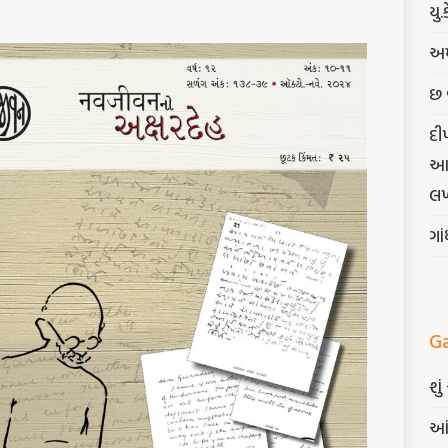
યુ.
અમ
છ 
દી
આત્
લખ
ગા
G
શુ
આં