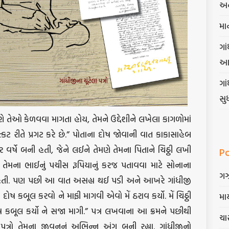
અન
મા
ગાં
આ
ગા
સુ
 તેઓ કેળવવા માગતા હોય, તેમને ઉદ્દેશીને લખેલા કાગળોમાં
કટ રીતે પ્રગટ કરે છે.” પોતાના દોષ જોવાની વાત કાકાસાહેબ
 વર્ષે બની હતી, જેને લઈને તેમણે તેમના પિતાને ચિઠ્ઠી લખી
P
 તેમના ભાઈનું પચીસ રૂપિયાનું કરજ પતાવવા માટે સોનાના
ગ
ી હતી. પણ પછી આ વાત અસહ્ય થઈ પડી અને આખરે ગાંધીજી
 દોષ કબૂલ કરવો ને માફી માગવી એવો મેં ઠરાવ કર્યો. મેં ચિઠ્ઠી
માર
ષ કબૂલ કર્યો ને સજા માગી.” પત્ર લખવાના આ ક્રમને પછીથી
ચાર
ત્રો તેમના જીવનનું અભિન્ન અંગ બની રહ્યા. ગાંધીજીનો