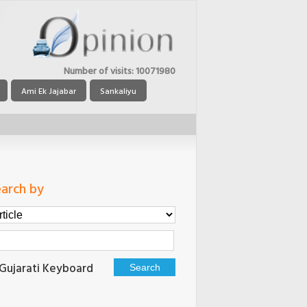
Number of visits:
10071980
Ami Ek Jajabar
Sankaliyu
arch by
Gujarati Keyboard