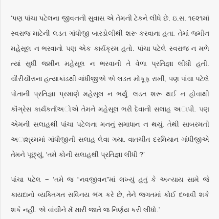
‘પણ પાંચા પટેલના જીવનની સુવાસ એ તેમની ટેકને લીધે છે. ઇ.સ. ૧૯૨૧માં
સ્વરાજ માટેની લડત ગાંધીજી બારડોલીથી શરૂ કરવાના હતા. તેમાં જમીન
મહેસૂલ ન ભરવાનો પણ એક કાર્યક્રમ હતો. પાંચા પટેલે સ્વરાજ ન મળે
ત્યાં સુધી જમીન મહેસૂલ ન ભરવાની તે વેળા પ્રતિજ્ઞા લીધી હતી.
ચૌરીચૌરાના હત્યાકાંડથી ગાંધીજીએ એ લડત મોકૂફ રાખી, પણ પાંચા પટેલે
પોતાની પ્રતિજ્ઞા પ્રમાણે મહેસૂલ ન ભર્યું. લડત શરૂ થઈ ન હોવાથી
કૉંગ્રેસ કાર્યકર્તાઅોએ તેમને મહેસૂલ ભરી દેવાની સલાહ અાપી. પણ
એમની સલાહથી પાંચા પટેલના મનનું સમાધાન ન થયું. તેથી સાબરમતી
અાશ્રમમાં ગાંધીજીની સલાહ લેવા ગયા. વાતચીત દરમિયાન ગાંધીજીએ
તેમને પૂછ્યું, ‘તમે કોની સલાહથી પ્રતિજ્ઞા લીધી ?’
પાંચા પટેલ − ‘તમે જ “નવજીવન”માં લખ્યું હતું કે અન્યાય સામે જે
કાયદાનો વ્યક્તિગત સવિનય ભંગ કરે છે, તેને જગતમાં કોઈ દબાવી શકે
શકે નહીં. એ વાંચીને મેં મારી જાતે જ નિર્ણય કરી લીધો.’