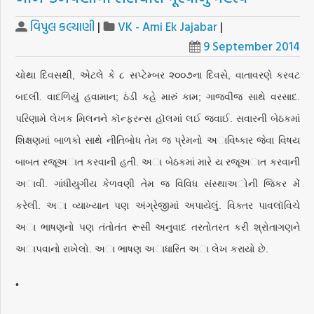
વિપુલ કલ્યાણી
|
VK - Ami Ek Jajabar
|
9 September 2014
ચોથા દિવસથી, એટલે કે ૮ સપ્ટેમ્બર ૨૦૦૭ના દિવસે, વાતાવરણે કરવટ
બદલી. વાદળિયું હવામાન; ઠંડી કહે મારું કામ; ગાજવીજ સાથે વરસાદ.
પરિણામે લેખક મિલનને કૉન્ફરન્સ હૉલમાં લઈ જવાઈ. સવારની બેઠકમાં
શિક્ષણમાં બાળકો સાથે નીતિબોધ તેમ જ પ્રેમનો અાવિષ્કાર જેવા વિષય
બાબત રજૂઅાત કરવાની હતી. અા બેઠકમાં મારે ય રજૂઅાત કરવાની
અાવી. ગાંધીયુગીય કેળવણી તેમ જ વિવિધ સંસ્થાઅોની જિકર મેં
કરેલી. અા વ્યાખ્યાન પણ અંગ્રેજીમાં અપાયેલું. વિક્તર પાવલૉવિચે
અા ભાષણનો પણ તંતોતંત રૂસી અનુવાદ તરતોતરત કરી શ્રોતાગણને
અાપવાનો રાખેલો. અા ભાષણ અાધારિત અા લેખ કરાયો છે.
•