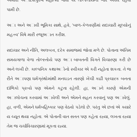
અમારા અાદર્શપુરુષ મહાત્મા ગાંધી પર તોલ્સ્તોયની ભારે અસર રહેવા
પામી છે.
અા અને અાવી ભૂમિકા સાથે, હવે, ‘બાળ-કેળવણીમાં સદાચારી મૂલ્યોનું
મહત્ત્વ’ વિષે મારી રજૂઅાત કરીશ.
સદાચાર અને નીતિ, અલબત્ત, દરેક સમાજમાં જોવા મળે છે. પોતાના અંતિમ
સમયગાળા વેળા તોલ્સ્તોયે પણ અા બાબતની વિગતે વિચારણા કરી છે
અને લખી છે. કાલ્પનિક કથાઅોનો સ્વીકાર એ કરી નહોતા શકતા. તે જ
રીતે અાપણા ધર્મગ્રંથોમાંથી મનઘડત તારણો ખેંચી કાઢી પ્રચારક બનતા
દાંભિકો પ્રત્યે પણ એમને કટુતા રહેલી. હા, અાને કારણે એમની
અાલોચના કરવામાં અાવેલી અને એમને સહન કરવાનું પણ અાવેલું.
હા, વળી, એમને ધર્મબહિષ્કાર પણ વેઠવો પડેલો છે. પરંતુ એ છતાં એ ક્યારે
ય ચ્યૂત થયા નહોતા. એ પોતાની વાત સતત પણ કહેતા રહ્યા, લખતા રહ્યા
તેમ જ ચર્ચાવિચારણામાં મૂકતા રહ્યા.