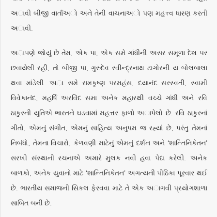
અાવી બીજી વાર્તાઅો અને તેની વાચનાઅો પણ મહત્ત્વ ધારણ કરતી
અાવી.
અાપણે જોયું છે તેમ, એક પા, એક સમે ગાંધીની અસર સમૂળા દેશ પર
છવાયેલી રહી, તો બીજી પા, ગુરુદેવ રવીન્દ્રનાથ ટાગોરની ય બોલબાલા
થવા માંડેલી. અા સમે રામકૃષ્ણ પરમહંસ, દયાનંદ સરસ્વતી, સ્વામી
વિવેકાનંદ, મહર્ષિ અરવિંદ સમા અનેક મહારથી વચ્ચે ગાંધી અને રવિ
ઠાકુરની યુતિએ ભારતને ઘડવામાં મહત્તર ફાળો અાપેલો છે. રવિ ઠાકુરનાં
ગીતો, એમનું સંગીત, એમનું સાહિત્ય અનુપમ જ રહ્યાં છે, પરંતુ તેમનાં
નિબંધો, તેમના વિચારો, કેળવણી માટેનું એમનું દર્શન અને ‘શાન્તિનિકેતન’
સરખી સંસ્થાની રચનાએ અમારે મુલક નવી હવા પેદા કરેલી. અનેક
બાળકો, અનેક યુવાનો માટે ‘શાન્તિનિકેતન’ અગત્યની પીઠિકા પૂરવાર થઈ
છે. ભારતીય સમાજની સિકલ ફેરવવા માટે તે એક અાગવી પ્રયોગશાળા
સાબિત બની છે.