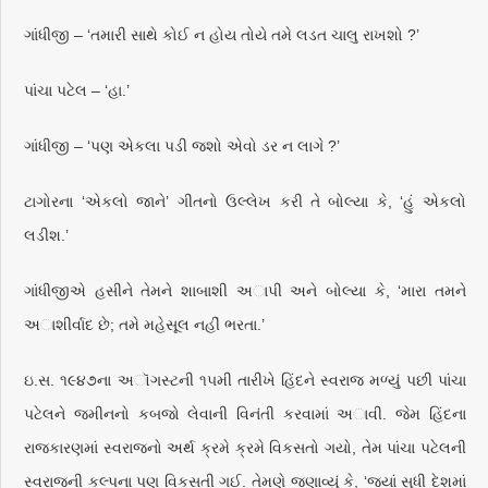
ગાંધીજી – ‘તમારી સાથે કોઈ ન હોય તોયે તમે લડત ચાલુ રાખશો ?’
પાંચા પટેલ – ‘હા.’
ગાંધીજી – ‘પણ એકલા પડી જશો એવો ડર ન લાગે ?’
ટાગોરના ‘એકલો જાને’ ગીતનો ઉલ્લેખ કરી તે બોલ્યા કે, ‘હું એકલો
લડીશ.’
ગાંધીજીએ હસીને તેમને શાબાશી અાપી અને બોલ્યા કે, ‘મારા તમને
અાશીર્વાદ છે; તમે મહેસૂલ નહીં ભરતા.’
ઇ.સ. ૧૯૪૭ના અૉગસ્ટની ૧૫મી તારીખે હિંદને સ્વરાજ મળ્યું પછી પાંચા
પટેલને જમીનનો કબજો લેવાની વિનંતી કરવામાં અાવી. જેમ હિંદના
રાજકારણમાં સ્વરાજનો અર્થ ક્રમે ક્રમે વિકસતો ગયો, તેમ પાંચા પટેલની
સ્વરાજની કલ્પના પણ વિકસતી ગઈ. તેમણે જણાવ્યું કે, ‘જ્યાં સુધી દેશમાં