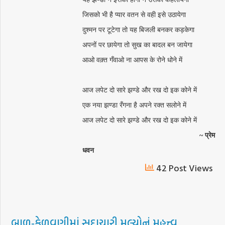
जिसको भी है प्यार वतन से वही इसे उठायेगा
दुश्मन पर टूटेगा तो यह बिजली बनकर कड़केगा
अपनों पर छायेगा तो सुख का बादल बन जायेगा
आओ वक़्त गँवाओ ना आपस के रोने धोने में
आज लपेट दो सारे झण्डे और रख दो इक कोने में
एक नया झण्डा रँगना है अपने रक्त सलोने में
आज लपेट दो सारे झण्डे और रख दो इक कोने में
~ प्रेम
धवन
42 Post Views
બાળ-કેળવણીમાં સદાચારી મૂલ્યોનું મહત્ત્વ