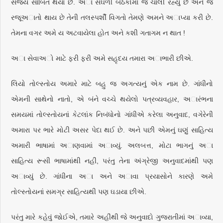
સંજય સાબિત થયા છે. અા સઘળી બેઠકોમાં જે ચાલી રહ્યું છે અને જે
રજૂઅાતો થાય છે તેની તલસ્પર્શી વિગતો તેમણે અમને અાપ્યા કરી છે.
તેમના વગર અમે ય અટવાયેલા હોત અને કશી ગતાગમ ન થાત !
અા સેવાઅો માટે ફરી ફરી અમે સહૃદય તમારા અાભારી છીએ.
લિયો તોલ્સ્તોય અમારે માટે બહુ જ અગત્યનું એક નામ છે. ગાંધીનો
એમની સાથેનો નાતો, એ બંને વચ્ચે થયેલો પત્રવ્યવહાર, અારંભના
સમયમાં તોલ્સ્તોયનાં કેટલાંક નિબંધોનો ગાંધીએ કરેલા અનુવાદ, વગેરેની
અમારા પર ભારે મોટી અસર પેદા થઈ છે. અને પછી એમનું ઘણું સાહિત્ય
અમારી ભાષામાં અાણવામાં અાવ્યું. અલબત્ત, મોટા ભાગનું અા
સાહિત્ય રૂસી ભાષામાંથી નહીં, પરંતુ તેના અંગ્રેજી અનુવાદમાંથી પણ
અાવ્યું છે. ગાંધીના અા અને અાવા પ્રયાસોને કારણે અમે
તોલ્સ્તોયનાં સમગ્ર સાહિત્યથી પણ ઘડાયા છીએ.
પરંતુ મારે કહેવું જોઈએ, તમારે અહીંથી જે અનુવાદો ગુજરાતીમાં અાવ્યા,