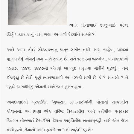
અા પાંચાભાઈ દાજીભાઈ પટેલ
ઊર્ફે પાંચાકાકાનું નામ, ભલા, અાજે કેટલાંને સાંભરે ?
અને અા કોઈ લોકવારતાનું પાત્ર લગીર નથી. મારા સાહેબ, પાંચમાં
પૂછાય તેવું એમનું કામ અને સ્થાન છે. સને ૧૮૭૬માં જન્મેલા, પાંચાકાકાએ
૧૯૩૭, ૧૯૪૬, ૧૯૪૭માં એમણે જ ખુદ મહાત્મા ગાંધીને પૂછેલું : તમે
ઈચ્છ્યું છે તેવી પૂર્ણ સ્વરાજવાળી અાઝાદી મળી છે કે ? માનશો ? તે
દહાડે ય ગાંધીજી એમની સાથે જ સહમત હતા.
અમદાવાદથી પ્રકાશિત “ગુજરાત સમાચાર”માંની પોતાની તત્કાલીન
કોલમમાં, અાપણા એક વરિષ્ટ વિચારશીલ અને કર્મશીલ પત્રકાર
દિવંગત નીરુભાઈ દેસાઈએ ‘દેશના અદ્વિતીય સત્યાગ્રહી’ નામે એક લેખ
કર્યો હતો. તેમાંનો અા ફકરો અાની સાહેદી પૂરશે :