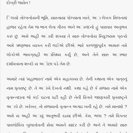
દોબ્રી જ્યેન !
િલયો તોલ્સ્તોયની ભૂમિ, યાસ્નાયા પોલ્યાના ખાતે, અા લેખક મિલનમાં
હાજર રહેતા તેમ જ ભાગ લેતા ગૌરવ અને અાનંદનો હું પારાવાર અનુભવ
કરું છું. અમે અહીં અાવી શક્યા તે સારુ તોલ્સ્તોય મ્યુિઝયમ પ્રત્યે
અમે ઋણભાવ વ્યક્ત કરી લઈએ છીએ. ભારે કાળજીપૂર્વક અમારું તમે
લોકોએ ભાવગ્રાહી અાતિથ્ય કર્યું છે, અને તેને સારુ અાભાર
દર્શાવવાના શબ્દો ય અોછા પડે તેમ છે.
અમારે ત્યાં ‘મહાભારત’ નામે એક મહાકાવ્ય છે. તેની કથાના એક પાત્રનું
નામ ધૃતરાષ્ટૃ છે. તે અાંખે દેખતો નથી. કથા કહે છે કે સંજય નામે એક
વૃતાન્તદાતા જે કંઈ ઘટના ઘટી રહી છે તેની વિગતે જાણકારી ધૃતરાષ્ટૃને
અાપે છે. ખરેખર, તો સંજયનો વૃતાન્ત અગાઢ બની રહે છે. તમે માનશો ?
અમે ય અહીં અાવું અનુભવી રહ્યા છીએ. કેમ, ભલા ? તમે વિક્તર
પાવલોવિચ બુલાતોવની સેવા અમને સાદર કરી છે અને તે અમારે સારુ