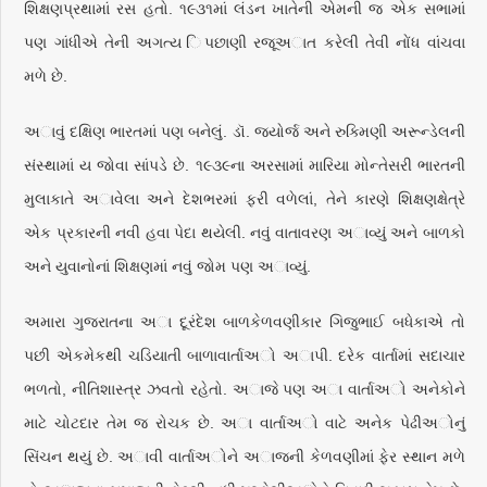
શિક્ષણપ્રથામાં રસ હતો. ૧૯૩૧માં લંડન ખાતેની એમની જ એક સભામાં
પણ ગાંધીએ તેની અગત્ય િપછાણી રજૂઅાત કરેલી તેવી નોંધ વાંચવા
મળે છે.
અાવું દક્ષિણ ભારતમાં પણ બનેલું. ડૉ. જ્યોર્જ અને રુક્મિણી અરૂન્ડેલની
સંસ્થામાં ય જોવા સાંપડે છે. ૧૯૩૯ના અરસામાં મારિયા મોન્તેસરી ભારતની
મુલાકાતે અાવેલા અને દેશભરમાં ફરી વળેલાં, તેને કારણે શિક્ષણક્ષેત્રે
એક પ્રકારની નવી હવા પેદા થયેલી. નવું વાતાવરણ અાવ્યું અને બાળકો
અને યુવાનોનાં શિક્ષણમાં નવું જોમ પણ અાવ્યું.
અમારા ગુજરાતના અા દૂરંદેશ બાળકેળવણીકાર ગિજુભાઈ બધેકાએ તો
પછી એકમેકથી ચડિયાતી બાળાવાર્તાઅો અાપી. દરેક વાર્તામાં સદાચાર
ભળતો, નીતિશાસ્ત્ર ઝવતો રહેતો. અાજે પણ અા વાર્તાઅો અનેકોને
માટે ચોટદાર તેમ જ રોચક છે. અા વાર્તાઅો વાટે અનેક પેઢીઅોનું
સિંચન થયું છે. અાવી વાર્તાઅોને અાજની કેળવણીમાં ફેર સ્થાન મળે