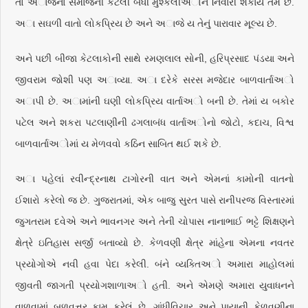
તો અાજના સમાજની કેટલી બધી મુશ્કેલીઅોને નિવારી શકાય તેમ છે.
અા સઘળી વાતો લોકપ્રિય છે અને અાજે ય તેનું પારાવાર મૂલ્ય છે.
અને પછી બીજા કેટલાકોની સાથે રમણલાલ સોની, હરિપ્રસાદ પંડયા અને
જીવરામ જોશી પણ અાવ્યા. અા દરેકે સરસ મજેદાર બાળવાર્તાઅો
અાપી છે. અામાંની ઘણી લોકપ્રિય વાર્તાઅો બની છે. તેમાં ય બકોર
પટેલ અને શકરા પટલાણીની ઢગલાબંધ વાર્તાઅોનો જોટો, કદાચ, વિશ્વ
બાળવાર્તાઅોમાં ય મેળવવો કઠિન સાબિત થઈ શકે છે.
અા પહેલાં રવીન્દ્રનાથ ટાગોરની વાત અને એમનાં કામોની વાતનો
ઈશારો કરેલો જ છે. ગુજરાતમાં, એક બાજુ સુરત પાસે રાનીપરજ વિસ્તારમાં
જુગતરામ દવેએ અને ભાવનગર અને તેની ચોપાસ નાનાભાઈ ભટ્ટે શિક્ષણને
ક્ષેત્રે ઇતિહાસ સર્જી બતાવ્યો છે. કેળવણી ક્ષેત્ર માંહેના એમના નવતર
પ્રયોગોએ નવી હવા પેદા કરેલી. બંને વ્યક્તિઅો અમારા માહોલમાં
જીવતી જાગતી પ્રયોગશાળાઅો હતી. અને એમણે અમારા યુવાધનને
વાળવામાં બળવત્તર કામ કરેલું છે. ગાંધીવિચાર અને પાયાની કેળવણીના