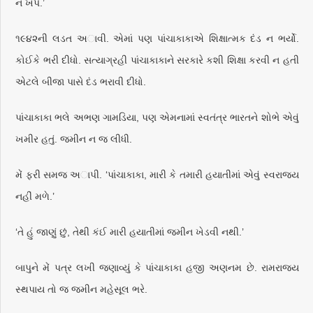
ન ખપે.’
૧૯૪૨ની લડત અાવી. એમાં પણ પાંચાકાકાએ શિક્ષાત્મક દંડ ન ભર્યો.
કોઈકે ભરી દીધો. સત્યાગ્રહી પાંચાકાકાને સરકારે કશી શિક્ષા કરવી ન હતી
એટલે બીજા પાસે દંડ ભરાવી દીધો.
પાંચાકાકા ભલે અભણ ગામડિયા, પણ એમનામાં સ્વતંત્ર ભારતને શોભે એવું
ખમીર હતું. જમીન ન જ લીધી.
મેં ફરી સમજ અાપી. ‘પાંચાકાકા, મારી કે તમારી હયાતીમાં એવું સ્વરાજ્ય
નહીં મળે.’
‘તે હું જાણું છું, તેથી કંઈ મારી હયાતીમાં જમીન ખેડવી નથી.’
બાપુને મેં પત્ર લખી જણાવ્યું કે પાંચાકાકા હજી અણનમ છે. રામરાજ્ય
સ્થપાય તો જ જમીન મહેસૂલ ભરે.