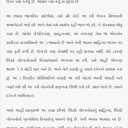
ઉપર પણ કરેલું છે. અમારે ત્યાં તેનું ય મૂલ્ય છે.
અાજના જાગતિક સંદર્ભમાં, તમે સૌ કોઈ અાવી લેખક મિલનની
સભાબેઠકો ભરો છો અને તેમાં તમે સામેલ રહી ભાગ લો છો, તે પોરસાવા જેવું
કામ છે. ચોમેર વૈશ્વીકરણ, ગ્રાહકવાદ, અાતંકવાદ તેમ જ એકમેવ
સર્વોચ્ચ સત્તાધીશનો અા જમાનો છે અને તેની અસર સાહિત્ય જગત પર
પણ ફરી વળી છે. લેખકો પણ તેનાથી પર રહી શક્યા નથી. તેવે ટાંકણે
લિયો તોલ્સ્તોયની વિચારધારાને અગત્ય અાપી, તમે અહીં એકત્ર
થાઅો તે મોટી વાત બને છે; અને તેને કારણે હું તમને દરેકને સલામ કરું
છું. અા વિપરીત પરિસ્થિતિને કારણે અાવી બેઠકો ભરવી અઘરી બને
ત્યારે તમે સૌ અાવી બેઠકોની સફળતા ઊભી કરો છો. સારું લાગે છે. તમને
દરેકને અભિનંદન.
અમે અહીં યાત્રાએ અાવ્યા છીએ. લિયો તોલ્સ્તોયનું સાહિત્ય, લિયો
તોલ્સ્તોયે પ્રબોધેલા વિચારોનું અમને ઘેલું છે. તેની અસર અમારા પર છે.