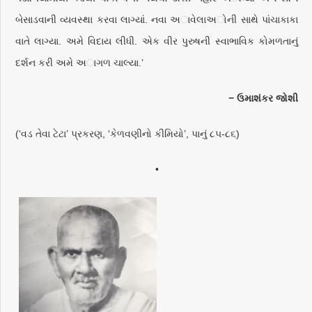
બેસાડવાની વ્યવસ્થા કરવા લાગ્યાં. નવા અાવેલાઅોની સાથે પાંચાકાકા
વાતે લાગ્યા. અમે વિદાય લીધી. એક વીર પુરુષની સ્વાભાવિક કોમળતાનું
દર્શન કરી અમે અાગળ ચાલ્યા.’
− ઉમાશંકર જોશી
(‘વડ તેવા ટેટા’ પ્રકરણ, ‘કેળવણીનો કીમિયો’, પાનું ૮૫-૮૬)
•