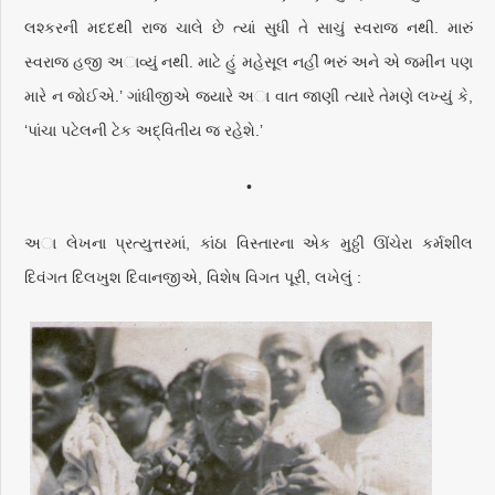
લશ્કરની મદદથી રાજ ચાલે છે ત્યાં સુધી તે સાચું સ્વરાજ નથી. મારું
સ્વરાજ હજી અાવ્યું નથી. માટે હું મહેસૂલ નહીં ભરું અને એ જમીન પણ
મારે ન જોઈએ.’ ગાંધીજીએ જ્યારે અા વાત જાણી ત્યારે તેમણે લખ્યું કે,
‘પાંચા પટેલની ટેક અદ્વિતીય જ રહેશે.’
•
અા લેખના પ્રત્યુત્તરમાં, કાંઠા વિસ્તારના એક મુઠ્ઠી ઊંચેરા કર્મશીલ
દિવંગત દિલખુશ દિવાનજીએ, વિશેષ વિગત પૂરી, લખેલું :