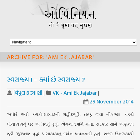
ARCHIVE FOR: 'AMI EK JAJABAR'
સ્વરાજ્ય ! − ક્યાં છે સ્વરાજ્ય ?
વિપુલ કલ્યાણી
|
VK - Ami Ek Jajabar
|
29 November 2014
‘બપોરે અમે કરાડી-મટવાડની શહીદભૂમિ તરફ જવા નીકળ્યા. વચ્ચે
પાંચાકાકાનું ઘર અાવતું હતું, એમના દર્શને ગયા. સરકાર સામે અણનમ
રહી ઝૂઝનાર વૃદ્ધ પાંચાકાકાનું દર્શન પાવનકારી હતું. સરળ ઉમળકાથી