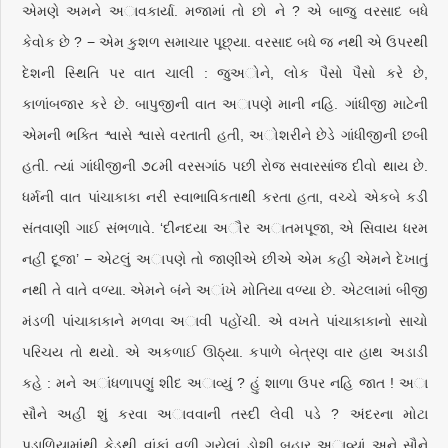
એમણે અમને અાવકાર્યા. મજામાં તો છો ને ? એ બાજુ વરસાદ બધે
કેવોક છે ? − એમ કુશળ સમાચાર પૂછ્યા. વરસાદ બધે જ નથી એ ઉપરથી
દેશની સ્થિતિ પર વાત ચાલી : જુઅોને, લોક પૈસો પૈસો કરે છે,
કાળાંબજાર કરે છે. બાપુજીની વાત અાપણે માની નહિ. ગાંધીજી માટેની
એમની ભક્તિ શ્વાસે શ્વાસે વરતાતી હતી, અોશરીને છેડે ગાંધીજીની છબી
હતી. ત્યાં ગાંધીજીની ૭૮મી વરસગાંઠ પછી રોજ સવારસાંજ દીવો થાય છે.
ધર્મની વાત પાંચાકાકા નરી સ્વાભાવિકતાથી કરતા હતા, વચ્ચે એકબે કડી
સંતવાણી ગાઈ સંભળાવે. ‘દીનદયા અૌર અાતમપૂજા, એ સિવાય ધરમ
નહીં દૂજા’ − એટલું અાપણે તો જાણીએ છીએ એમ કહી એમને દેખાતું
નથી તે વાતે વળ્યા. એમને બંને અાંખે મોતિયા વળ્યા છે. એટલામાં બીજી
મંડળી પાંચાકાકાને મળવા અાવી પહોંચી. એ વખતે પાંચાકાકાનો સાચો
પરિચય તો થયો. એ અકળાઈ ઊઠ્યા. કપાળે બેત્રણ વાર હાથ અડાડી
કહે : મને અાંધળાપણું શીદ અાવ્યું ? હું શાળા ઉપર નહિ જાત ! અા
સૌને અહીં શું કરવા અાવવાની તસ્દી લેવી પડે ? અંદરના મોટા
પડાળિયામાંથી કેડથી વાંકાં વળી ગયેલાં ડોશી બહાર અાવ્યાં અને સૌને