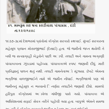
૧૯૩૭-૩૮માં દેશભરમાં પ્રાંતોમાં કૉંગ્રેસ સરકારો સ્થપાઈ. મુંબઈ સરકારના
મહેસૂલ પ્રધાન મોરારજીભાઈ (દેસાઈ) હતા. જે જમીનો જપ્ત થયેલી તે
બધી જ સત્યાગ્રહી ખેડૂતોને પાછી અાપી. તલાટી અને ગામના અગ્રણી
પાંચાકાકાના ઝૂંપડામાં પહોંચ્યા. પાંચાકાકાએ સ્પષ્ટ જણાવી દીધું. મારી
પ્રતિજ્ઞાનું પાલન થતું નથી. તલાટી ગામનેતાઅો મૂંઝાયા. છેવટે એમના
ભત્રીજા વાલજીભાઈને નામે એ જમીન નોંધાઈ. ભત્રીજાએ પણ એ
જમીનનું મહેસૂલ ન ભરવાનો િનર્ણય તલાટીને જણાવી દીધો. મામલો
હરિપુરા કૉંગ્રેસમાં અાવેલા ગાંધીજી પાસે ગયો. પાંચાકાકા એ
અધિવેશનમાં સફાઈ સેવક તરીકે પહોંચી ગયા હતા. બાપુએ એમને સમજ