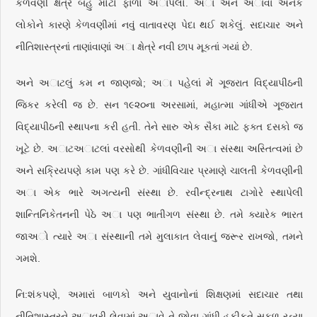
કેળવણી ક્ષેત્રે બહુ મોટો ફાળો અાપેલો. અા અને અાવાં અનેક
લોકોને કારણે કેળવણીમાં નવું વાતાવરણ પેદા થઈ શકેલું. સદાચાર અને
નીતિશાસ્ત્રનાં તાણાંવાણાં અા ક્ષેત્રે નવી છાપ મૂકતાં ગયાં છે.
અને અાટલું કમ ન જાણજો; અા પહેલાં મેં ગૂજરાત વિદ્યાપીઠની
જિકર કરેલી જ છે. સન ૧૯૨૦ના અરસામાં, મહાત્મા ગાંધીએ ગૂજરાત
વિદ્યાપીઠની સ્થાપના કરી હતી. તેને સારુ એક સૈકા માટે ફક્ત દસકો જ
ખૂટે છે. અાટઅાટલાં વરસોથી કેળવણીની અા સંસ્થા અસ્તિત્વમાં છે
અને સક્રિયપણે કામ પણ કરે છે. ગાંધીવિચાર પ્રમાણે ચાલતી કેળવણીની
અા એક ભારે અગત્યની સંસ્થા છે. રવીન્દ્રનાથ ટાગોરે સ્થાપેલી
શાન્તિનિકેતનની પેઠે અા પણ ભાતીગળ સંસ્થા છે. તમે ક્યારેક ભારત
જાઅો ત્યારે અા સંસ્થાની તમે મુલાકાત લેવાનું જરૂર રાખજો, તમને
ગમશે.
નિ:શંકપણે, અમારાં બાળકો અને યુવાનોનાં શિક્ષણમાં સદાચાર તથા
નીતિશાસ્ત્રને અાવરી લેવામાં અાવે તે જોવા ગાંધી હકીકતે સફળ રહ્યા