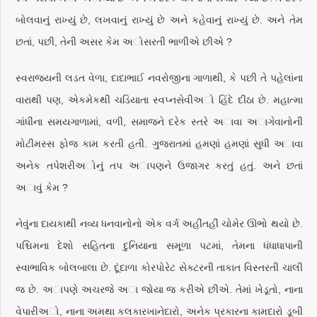
બોલવાનું રાખ્યું છે, લખવાનું રાખ્યું છે અને કહેવાનું રાખ્યું છે. અને તેમ
છતાં, પછી, તેની અસર કેમ અોસરતી ભાળીએ છીએ ?
સ્વરાજ્યની લડત વેળા, દાદાભાઈ નવરોજીના ગાળાથી, કે પછી તે પહેલાંના
વારાથી પણ, એકમેકથી ચડિયાતા સ્વપ્નસેવીઅો હિંદે દીઠા છે. મહાત્મા
ગાંધીના સમયગાળામાં, વળી, સમાજને દરેક સ્તરે અાવા અાગેવાનોની
મોટીમસ્સ ફોજ કામ કરતી હતી. ગુજરાતમાં હમણાં હમણાં સુધી અાવા
અનેક તપેશરીઅોનું તપ અાપણને ઉજાગર કરતું હતું. અને છતાં
અાવું કેમ ?
નેવુંના દાયકાથી નવ્ય ધનવાનોનો એક વર્ગ અહીંતહીં ચોમેર ઊભો થયો છે.
પશ્ચિમના દેશો સહિતના દુનિયાના સમૂળા પટમાં, તેમના ધંધાધાપાની
સ્વાભાવિક બોલબાલા છે. દૂંદાળા કોરપોરેટ સેક્ટરની તાકાત વિસ્તરતી ચાલી
જ છે. અાપણે અચરજે અા જોયા જ કરીએ છીએ. તેમાં ખેડૂતો, નાના
વેપારીઅો, નાના અમથા કલકારખાનેદારો, અનેક પ્રકારના કામદારો ડૂબી