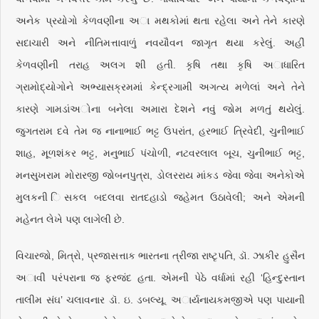
અનેક પ્રયોગો કેળવણીના અા મથકોમાં થતા રહેલા અને તેને કારણે
સદાચારી અને નીતિમત્તાવાળું નવયૌવન જાગૃત થયા કરેલું. અહીં
કેળવણીની તરાહ અલગ શી હતી. કૃષિ તથા કૃષિ અાધારિત
ગ્રામોદ્યોગોને અભ્યાસક્રમમાં કેન્દ્રગામી અગત્ય મળેલાં અને તેને
કારણે ગામડાંઅોના બનેલા અમારા દેશને નવું જોમ મળતું થયેલું.
જુગતરામ દવે તેમ જ નાનાભાઈ ભટ્ટ ઉપરાંત, હરભાઈ ત્રિવેદી, ચુનીભાઈ
શાહ, મૂળશંકર ભટ્ટ, મનુભાઈ પંચોળી, નટવરલાલ બૂચ, ચુનીભાઈ ભટ્ટ,
મનસુખરામ મોરારજી જોબનપુત્રા, ડોલરરાય માંકડ જેવા જેવા અનેકોએ
મુલકની િસકલ બદલવા રાતદહાડો જહેમત ઉઠાવેલી; અને એમની
મહેનત લેખે પણ લાગેલી છે.
વિચારજો, મિત્રો, પ્રજાસત્તાક ભારતના ત્રીજા રાષ્ટૃપતિ, ડૉ. ઝાકીર હુસૈન
અાવી પરંપરાના જ ફરજંદ હતા. એમની પેઠે વર્ધામાં રહી ‘હિન્દુસ્તાન
તાલીમ સંઘ’ ચલાવનાર ડૉ. ઇ. ડબલ્યૂ. અાર્યનાયકમજીએ પણ પાયાની