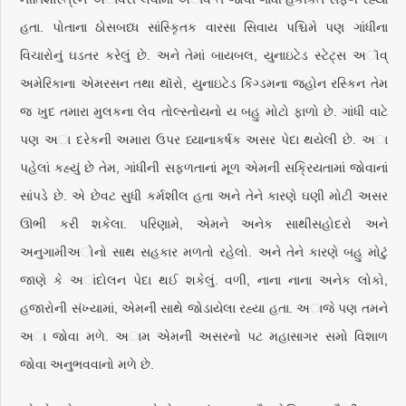
હતા. પોતાના ઠોસબધ્ધ સાંસ્કૃિતક વારસા સિવાય પશ્ચિમે પણ ગાંધીના
વિચારોનું ઘડતર કરેલું છે. અને તેમાં બાયબલ, યુનાઇટેડ સ્ટેટ્સ અૉવ્
અમેરિકાના એમરસન તથા થૉરો, યુનાઇટેડ કિંગ્ડમના જ્હોન રસ્કિન તેમ
જ ખુદ તમારા મુલકના લેવ તોલ્સ્તોયનો ય બહુ મોટો ફાળો છે. ગાંધી વાટે
પણ અા દરેકની અમારા ઉપર ધ્યાનાકર્ષક અસર પેદા થયેલી છે. અા
પહેલાં કહ્યું છે તેમ, ગાંધીની સફળતાનાં મૂળ એમની સક્રિયતામાં જોવાનાં
સાંપડે છે. એ છેવટ સુધી કર્મશીલ હતા અને તેને કારણે ઘણી મોટી અસર
ઊભી કરી શકેલા. પરિણામે, એમને અનેક સાથીસહોદરો અને
અનુગામીઅોનો સાથ સહકાર મળતો રહેલો. અને તેને કારણે બહુ મોટું
જાણે કે અાંદોલન પેદા થઈ શકેલું. વળી, નાના નાના અનેક લોકો,
હજારોની સંખ્યામાં, એમની સાથે જોડાયેલા રહ્યા હતા. અાજે પણ તમને
અા જોવા મળે. અામ એમની અસરનો પટ મહાસાગર સમો વિશાળ
જોવા અનુભવવાનો મળે છે.