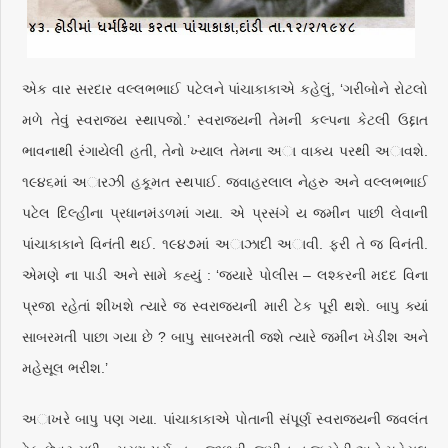
એક વાર સરદાર વલ્લભભાઈ પટેલને પાંચાકાકાએ કહેલું, ‘ગરીબોને રોટલો
મળે તેવું સ્વરાજ્ય સ્થાપજો.’ સ્વરાજ્યની તેમની કલ્પના કેટલી ઉદ્દાત
ભાવનાથી રંગાયેલી હતી, તેનો ખ્યાલ તેમના અા વાક્ય પરથી અાવશે.
૧૯૪૬માં અારઝી હકૂમત સ્થપાઈ. જવાહરલાલ નેહરુ અને વલ્લભભાઈ
પટેલ દિલ્હીના પ્રધાનમંડળમાં ગયા. એ પ્રસંગે ય જમીન પાછી લેવાની
પાંચાકાકાને વિનંતી થઈ. ૧૯૪૭માં અાઝાદી અાવી. ફરી તે જ વિનંતી.
એમણે ના પાડી અને સામે કહ્યું : ‘જ્યારે પોલીસ – લશ્કરની મદદ વિના
પ્રજા રહેતાં શીખશે ત્યારે જ સ્વરાજ્યની મારી ટેક પૂરી થશે. બાપુ ક્યાં
સાબરમતી પાછા ગયા છે ? બાપુ સાબરમતી જશે ત્યારે જમીન ખેડીશ અને
મહેસૂલ ભરીશ.’
અાખરે બાપુ પણ ગયા. પાંચાકાકાએ પોતાની સંપૂર્ણ સ્વરાજ્યની જ્વલંત