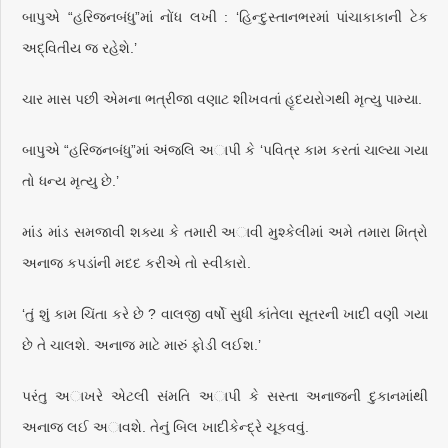
બાપુએ “હરિજનબંધુ”માં નોંધ લખી : ‘હિન્દુસ્તાનભરમાં પાંચાકાકાની ટેક
અદ્વિતીય જ રહેશે.’
ચાર માસ પછી એમના ભત્રીજા વણાટ શીખવતાં હૃદયરોગથી મૃત્યુ પામ્યા.
બાપુએ “હરિજનબંધુ”માં અંજલિ અાપી કે ‘પવિત્ર કામ કરતાં ચાલ્યા ગયા
તો ધન્ય મૃત્યુ છે.’
માંડ માંડ સમજાવી શક્યા કે તમારી અાવી મુશ્કેલીમાં અમે તમારા મિત્રો
અનાજ કપડાંની મદદ કરીએ તો સ્વીકારો.
‘તું શું કામ ચિંતા કરે છે ? વાલજી વર્ષો સુધી કાંતેલા સૂતરની ખાદી વણી ગયા
છે તે ચાલશે. અનાજ માટે મારું ફોડી લઈશ.’
પરંતુ અાખરે એટલી સંમતિ અાપી કે સસ્તા અનાજની દુકાનમાંથી
અનાજ લઈ અાવશે. તેનું બિલ ખાદીકેન્દ્રે ચૂકવવું.