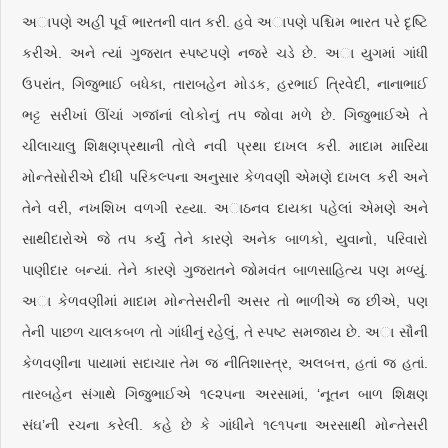
અાપણે અહીં પૂર્વ ભારતની વાત કરી. હવે અાપણે પશ્ચિમ ભારત પરે દૃષ્ટિ
કરીએ. અને ત્યાં ગુજરાત સ્પષ્ટપણે નજરે ચડે છે. અા યુગમાં ગાંધી
ઉપરાંત, ગિજુભાઈ બધેકા, તારાબહેન મોડક, હરભાઈ ત્રિવેદી, નાનાભાઈ
ભટ્ટ સરીખાં ઊંચાં ગજાંનાં લોકોનું તપ જોવા મળે છે. ગિજુભાઈએ તે
ચીલાચાલુ શિક્ષણપ્રથાની તોલે નવી પ્રથા દાખલ કરી. માદામ મારિયા
મોન્તેસોરીએ દીધી પરિકલ્પના અનુસાર કેળવણી એમણે દાખલ કરી અને
તેને વરી, નખશિખ વળગી રહ્યા. અાઠનવ દાયકા પહેલાં એમણે અને
સાથીદારોએ જે તપ કર્યું તેને કારણે અનેક બાળકો, યુવાનો, પરિવારો
પાણીદાર બન્યાં. તેને કારણે ગુજરાતને જોમવંત બાળસાહિત્ય પણ મળ્યું.
અા કેળવણીમાં માદામ મોન્તેસરીની અસર તો ભાળીએ જ છીએ, પણ
તેની પાછળ ચાલકબળ તો ગાંધીનું રહેલું, તે સ્પષ્ટ સમજાય છે. અા સૌની
કેળવણીના પાયામાં સદાચાર તેમ જ નીતિશાસ્ત્ર, અલબત્ત, હતાં જ હતાં.
તારબહેન સંગાથે ગિજુભાઈએ ૧૯૨૫ના અરસામાં, ‘નૂતન બાળ શિક્ષણ
સંઘ’ની રચના કરેલી. કહે છે કે ગાંધીને ૧૯૧૫ના અરસાથી મોન્તેસરી