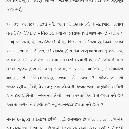
ટેક છેવટ સુધી – મરણ પર્યન્ત – જાળવી. જમીન ન જ ખેડી અને મહેસૂલ
ન જ ભર્યું.
અાજે, અાટઅાટલાં વર્ષે, અા પાંચાકાકાવાળો તે મહાભારત સવાલ
તેમનો તેમ ઊભો છે – નિરુત્તર. ક્યાં ય ‘સ્વરાજ્ય’ની ભાળ મળે છે ખરી કે ?
− શું ભારતમાં, શું અમેરિકામાં કે શું વિલાયત સમેતના યુરોપમાં. સઘળે
અામ અાદમીને કેન્દ્રમાં રખાયો હોય તેમ અનુભવવા મળતું નથી. હા,
લોકશાહી છે, અને તેની રસમમાં મતવાળી કરવાની છે, માટે ‘લોક’ની વાત
કરવી સહજ હોય છે. પરંતુ તે લોક, તે અામ અાદમી, તે છેવાડાનો
માણસ, તે દરિદ્રનારાયણ, ભલા, છે ક્યાં ? બોલબાલા તો
રાજકારણીઅોની, વેપારવણજના લોકોની, ધરમકરમના ધણીધોરીઅોની
અને દાણચોરોની – રુશવતખોરોની – અાતંકવાદીઅોની જોવા મળે છે !
ક્યાં ય ‘ગરીબોને રોટલો મળે તેવું સ્વરાજય’ દેખવા મળે છે કે ?
માનવ ઇતિહાસ તપાસીએ છીએ ત્યારે સમજાય છે કે સમય સમયે અનેક
સ્વપ્નસેવીઅો અાવ્યા છે અને તે દરેકે ચેતનાનો સંચાર કર્યો છે. તે દરેકે