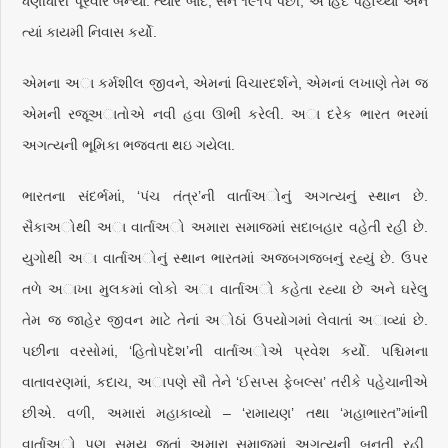
ધણીધોરી પૂરવાર બન્યા. ત્યાર બાદ, સન ૧૯૧૫ પછી, એ હિંદ પહોંચ્યા અને
ત્યાં કાયમી નિવાસ કર્યો.
એમના અા કર્મશીલ જીવને, એમનાં વિચારદર્શને, એમનાં લખાણે તેમ જ
એમની રજૂઅાતોએ નવી હવા ઊભી કરેલી. અા દરેક ભારત ભરમાં
અગત્યની ભૂમિકા ભજવતા થઇ ગયેલા.
ભારતના સંદર્ભમાં, ‘પંચ તંત્ર’ની વાર્તાઅોનું અગત્યનું સ્થાન છે.
સૈકાઅોથી અા વાર્તાઅો અમારા સમાજમાં સદાબહાર વહેતી રહી છે.
યુગોથી અા વાર્તાઅોનું સ્થાન ભારતમાં અજબગજબનું રહ્યું છે. ઉપર
તળે અાખા મુલકમાં લોકો અા વાર્તાઅો કહેતા રહ્યા છે અને ઘરેલુ
તેમ જ જાહેર જીવન માટે તેનાં અોઠાં ઉપયોગમાં લેવાતાં અાવ્યાં છે.
પછીના વરસોમાં, ‘હિતોપદેશ’ની વાર્તાઅોએ પ્રવેશ કર્યો. પશ્ચિમના
વાતાવરણમાં, કદાચ, અાપણે સૌ તેને ‘ઈસપ્સ ફેબલ્સ’ તરીકે પહેચાનીએ
છીએ. વળી, અમારાં મહાકાવ્યો – ‘રામાયણ’ તથા ‘મહાભારત”માંની
વાર્તાઅો પણ સમય જતાં અમારા સમાજમાં અગત્યની બનતી રહી.