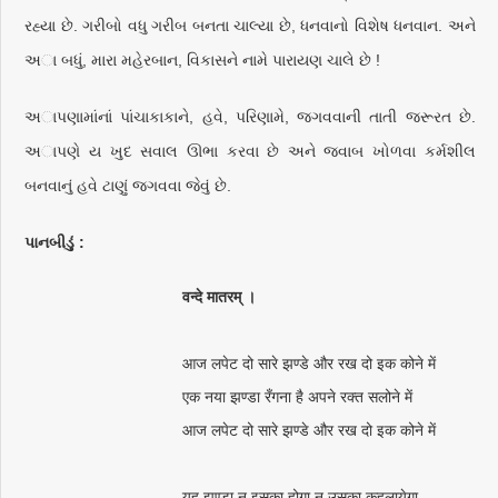
રહ્યા છે. ગરીબો વધુ ગરીબ બનતા ચાલ્યા છે, ધનવાનો વિશેષ ધનવાન. અને
અા બધું, મારા મહેરબાન, વિકાસને નામે પારાયણ ચાલે છે !
અાપણામાંનાં પાંચાકાકાને, હવે, પરિણામે, જગવવાની તાતી જરૂરત છે.
અાપણે ય ખુદ સવાલ ઊભા કરવા છે અને જવાબ ખોળવા કર્મશીલ
બનવાનું હવે ટાણું જગવવા જેવું છે.
પાનબીડું :
वन्दे मातरम् ।
आज लपेट दो सारे झण्डे और रख दो इक कोने में
एक नया झण्डा रँगना है अपने रक्त सलोने में
आज लपेट दो सारे झण्डे और रख दो इक कोने में
यह झण्डा न इसका होगा न उसका कहलायेगा