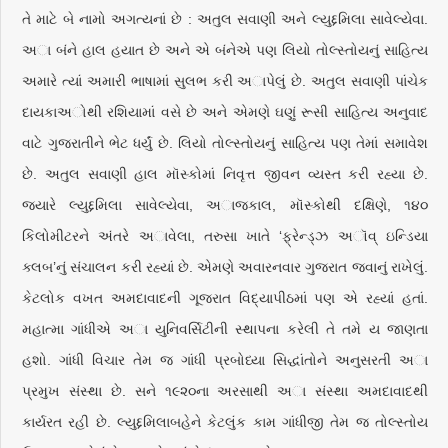
તે માટે બે નામો અગત્યનાં છે : અતુલ સવાણી અને લ્યુદ્દમિલા સાવેલ્યેવા.
અા બંને હાલ હયાત છે અને એ બંનેએ પણ લિયો તોલ્સ્તોયનું સાહિત્ય
અમારે ત્યાં અમારી ભાષામાં સુલભ કરી અાપેલું છે. અતુલ સવાણી પાંચેક
દાયકાઅોથી રશિયામાં વસે છે અને એમણે ઘણું રૂસી સાહિત્ય અનુવાદ
વાટે ગુજરાતીને ભેટ ધર્યું છે. લિયો તોલ્સ્તોયનું સાહિત્ય પણ તેમાં સમાવેશ
છે. અતુલ સવાણી હાલ મૉસ્કોમાં નિવૃત્ત જીવન વ્યસ્ત કરી રહ્યા છે.
જ્યારે લ્યુદ્દમિલા સાવેલ્યેવા, અાજકાલ, મૉસ્કોથી દક્ષિણે, ૧૪૦
કિલોમીટરને અંતરે અાવેલા, તરુસા ખાતે ‘ફ્રેન્ડ્ઝ અૉવ્ ઇન્ડિયા
ક્લબ’નું સંચાલન કરી રહ્યાં છે. એમણે અવારનવાર ગુજરાત જવાનું રાખેલું.
કેટલોક વખત અમદાવાદની ગૂજરાત વિદ્યાપીઠમાં પણ એ રહ્યાં હતાં.
મહાત્મા ગાંધીએ અા યુનિવર્સિટીની સ્થાપના કરેલી તે તમે ય જાણતા
હશો. ગાંધી વિચાર તેમ જ ગાંધી પ્રબોધ્યા સિદ્ધાંતોને અનુસરતી અા
પ્રમુખ સંસ્થા છે. સને ૧૯૨૦ના અરસાથી અા સંસ્થા અમદાવાદથી
કાર્યરત રહી છે. લ્યુદ્દમિલાબહેને કેટલુંક કામ ગાંધીજી તેમ જ તોલ્સ્તોય