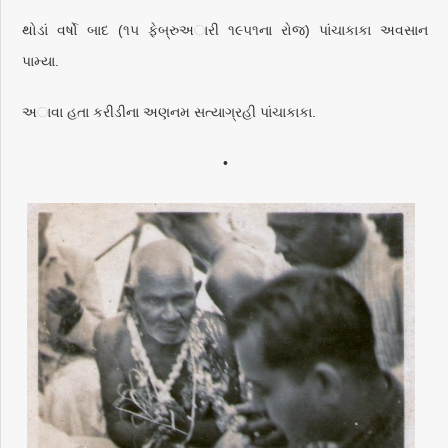
થોડાં વર્ષો બાદ (૧૫ ફેબ્રુઅારી ૧૯૫૧ના રોજ) પાંચાકાકા અવસાન
પામ્યા.
અાવા હતા કરીડીના અણનમ સત્યાગ્રહી પાંચાકાકા.
•