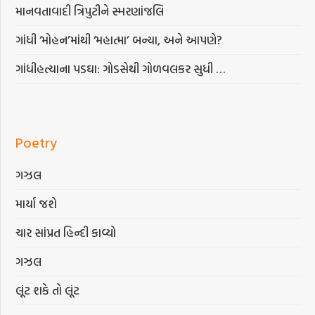
માનવતાવાદી ત્રિપુટીને સ્મરણાંજલિ
ગાંધી ‘મોહન’માંથી ‘મહાત્મા’ બન્યા, અને આપણે?
ગાંધીહત્યાના પડઘા: ગોડસેથી ગોળવલકર સુધી …
Poetry
ગઝલ
માર્યા જશે
ચાર સાંપ્રત હિન્દી કાવ્યો
ગઝલ
લૂંટ શકે તો લૂંટ