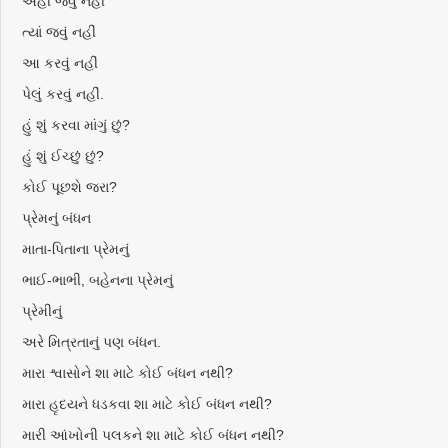
અહીં જવું નહીં
ત્યાં જવું નહીં
આ કરવું નહીં
પેલું કરવું નહીં.
હું શું કરવા માંગું છું?
હું શું ઈચ્છું છું?
કોઈ પૂછશે જરા?
પ્રેમનું બંધન
માતા-પિતાના પ્રેમનું
ભાઈ-ભાભી, બહેનના પ્રેમનું
પ્રેમીનું
અરે મિત્રતાનું પણ બંધન.
મારા શ્વાસોને શા માટે કોઈ બંધન નથી?
મારા હૃદયને ધડકવા શા માટે કોઈ બંધન નથી?
મારી આંખોની પલકને શા માટે કોઈ બંધન નથી?