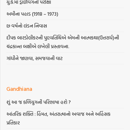
યુ.કે.માં ડ્રાઇવિંગની પરીક્ષા
અમીના પહાડ (1918 – 1973)
છ વર્ષનો લંડન નિવાસ
દીપક બારડોલીકરની પુણ્યતિથિએ એમની આત્મકથા(ઉત્તરાર્ધ)ની
ચંદ્રકાન્ત બક્ષીએ લખેલી પ્રસ્તાવના.
ગાંધીને જાણવા, સમજવાની વાટ
Gandhiana
શું આ જ કળિયુગની પરિભાષા હશે ?
આંતરિક શક્તિ : હિંમત, અંતરાત્માનો અવાજ અને અહિંસક
પ્રતિકાર