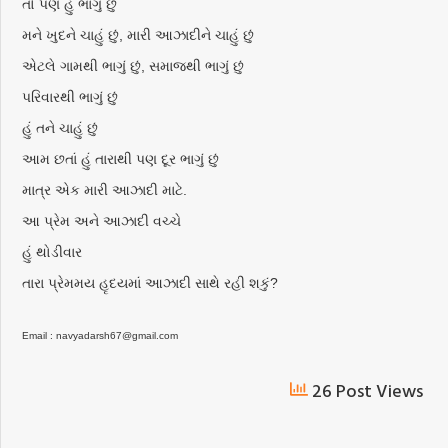
તો પણ હું ભાગું છું
મને ખુદને ચાહું છું, મારી આઝાદીને ચાહું છું
એટલે ગામથી ભાગું છું, સમાજથી ભાગું છું
પરિવારથી ભાગું છું
હું તને ચાહું છું
આમ છતાં હું તારાથી પણ દૂર ભાગું છું
માત્ર એક મારી આઝાદી માટે.
આ પ્રેમ અને આઝાદી વચ્ચે
હું થોડીવાર
તારા પ્રેમમય હૃદયમાં આઝાદી સાથે રહી શકું?
Email : navyadarsh67@gmail.com
26 Post Views