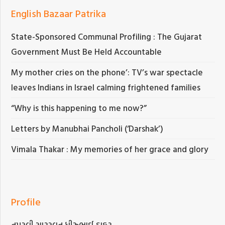
English Bazaar Patrika
State-Sponsored Communal Profiling : The Gujarat
Government Must Be Held Accountable
My mother cries on the phone’: TV’s war spectacle
leaves Indians in Israel calming frightened families
“Why is this happening to me now?”
Letters by Manubhai Pancholi (‘Darshak’)
Vimala Thakar : My memories of her grace and glory
Profile
તપસ્વી સારસ્વત ધીરુભાઈ ઠાકર