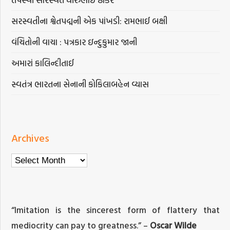
સરસ્વતીના શ્વેતપદ્મની એક પાંખડી: રામભાઈ બક્ષી
વંચિતોની વાચા : પત્રકાર ઇન્દુકુમાર જાની
અમારાં કાલિન્દીતાઈ
સ્વતંત્ર ભારતના સેનાની કોકિલાબહેન વ્યાસ
Archives
Archives
“Imitation is the sincerest form of flattery that
mediocrity can pay to greatness.” –
Oscar Wilde