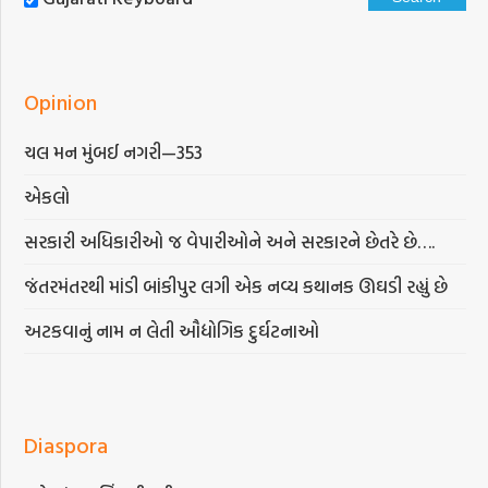
Opinion
ચલ મન મુંબઈ નગરી—353
એકલો
સરકારી અધિકારીઓ જ વેપારીઓને અને સરકારને છેતરે છે….
જંતરમંતરથી માંડી બાંકીપુર લગી એક નવ્ય કથાનક ઊઘડી રહ્યું છે
અટકવાનું નામ ન લેતી ઔદ્યોગિક દુર્ઘટનાઓ
Diaspora