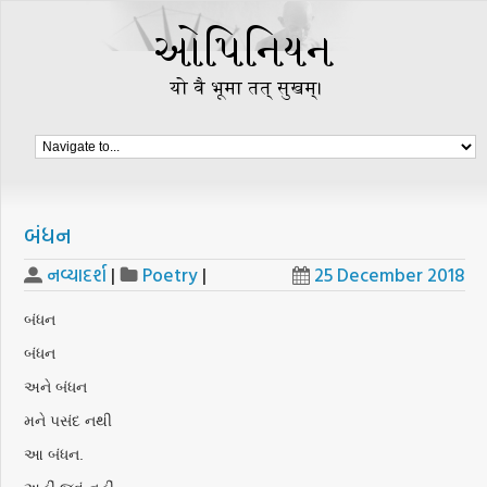
બંધન
નવ્યાદર્શ
|
Poetry
|
25 December 2018
બંધન
બંધન
અને બંધન
મને પસંદ નથી
આ બંધન.