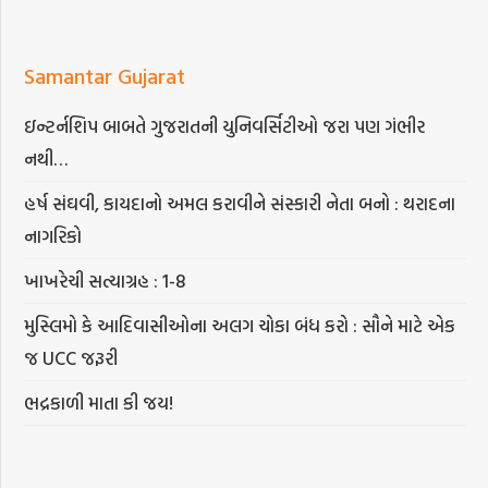
Samantar Gujarat
ઇન્ટર્નશિપ બાબતે ગુજરાતની યુનિવર્સિટીઓ જરા પણ ગંભીર
નથી…
હર્ષ સંઘવી, કાયદાનો અમલ કરાવીને સંસ્કારી નેતા બનો : થરાદના
નાગરિકો
ખાખરેચી સત્યાગ્રહ : 1-8
મુસ્લિમો કે આદિવાસીઓના અલગ ચોકા બંધ કરો : સૌને માટે એક
જ UCC જરૂરી
ભદ્રકાળી માતા કી જય!