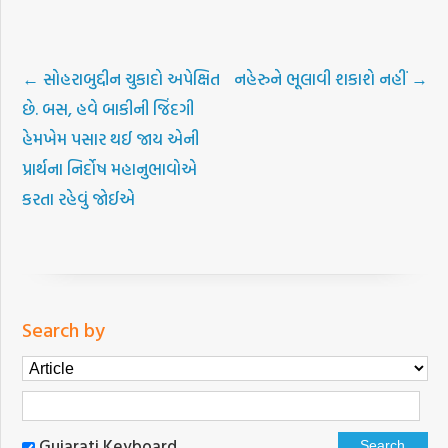
←
સોહરાબુદ્દીન ચુકાદો અપેક્ષિત
નહેરુને ભૂલાવી શકાશે નહીં
→
છે. બસ, હવે બાકીની જિંદગી
હેમખેમ પસાર થઈ જાય એની
પ્રાર્થના નિર્દોષ મહાનુભાવોએ
કરતા રહેવું જોઈએ
Search by
Gujarati Keyboard