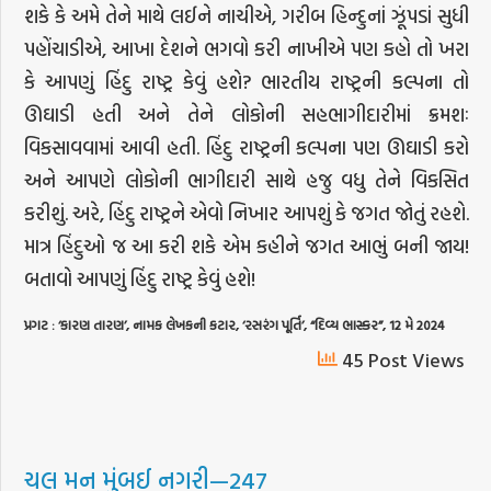
શકે કે અમે તેને માથે લઈને નાચીએ, ગરીબ હિન્દુનાં ઝૂંપડાં સુધી
પહોંચાડીએ, આખા દેશને ભગવો કરી નાખીએ પણ કહો તો ખરા
કે આપણું હિંદુ રાષ્ટ્ર કેવું હશે? ભારતીય રાષ્ટ્રની કલ્પના તો
ઊઘાડી હતી અને તેને લોકોની સહભાગીદારીમાં ક્રમશઃ
વિકસાવવામાં આવી હતી. હિંદુ રાષ્ટ્રની કલ્પના પણ ઊઘાડી કરો
અને આપણે લોકોની ભાગીદારી સાથે હજુ વધુ તેને વિકસિત
કરીશું. અરે, હિંદુ રાષ્ટ્રને એવો નિખાર આપશું કે જગત જોતું રહશે.
માત્ર હિંદુઓ જ આ કરી શકે એમ કહીને જગત આભું બની જાય!
બતાવો આપણું હિંદુ રાષ્ટ્ર કેવું હશે!
પ્રગટ
: ‘
કારણ
તારણ
’,
નામક
લેખકની
કટાર
, ‘
રસરંગ
પૂર્તિ
’, “
દિવ્ય
ભાસ્કર
”, 12
મે
2024
45 Post Views
ચલ મન મુંબઈ નગરી—247