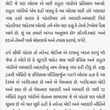
મોદી જે પણ બોલ્યા એ પછી રાહુલ ગાંધીએ પ્રતિભાવ આપ્યો.
રાહુલ ગાંધીએ એમ કહી પાડ્યું કે આ બોલ્યા પછી તમે ગભરાઇ
ગયા હશો કારણ કે પહેલીવાર તમે અદાણી-અંબાણી વિશે
પહેલીવાર જાહેરમાં બોલ્યો. તમે એમ પણ કહ્યું કે તેઓ ટેમ્પોમાં પૈસા
આપે છે, શું આ તમારો અંગત અનુભવ છે? સી.બી.આઇ. અને
EDને તેમની પાસે મોકલાવો અને તપાસ કરાવો, વગેરે.
હવે સૌથી પહેલાં તો નરેન્દ્ર મોદીના એ દાવાનું ખંડન કરવું પડે
જેમાં તે બોલે છે કે ચૂંટણી જાહેર થયા પછી કાઁગ્રેસ અને રાહુલ
ગાંધીએ અંબાણી-અદાણીનું નામ લેવાનું બંધ કરી દીધું છે. હજી
24મી એપ્રિલે જ કાઁગ્રેસના મલ્લિકાર્જુન ખરગે બોલ્યા હતા કે આ
દેશમાં બે ખરીદનારા છે અને બે વેચનારા છે. ખરીદનારા મોદી
અને શાહ છે તો વેચનારા અદાણી અને અંબણી છે. વળી 12
એપ્રિલે રાહુલ ગાંધીએ પોતાના ભાષણમાં જે એ પહેલાં પણ બોલી
ચૂક્યા છે એ વાત મૂકી હતી કે નરેન્દ્ર મોદી અને અદાણી નીતિને