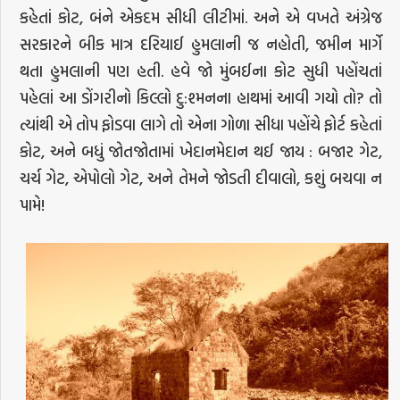
કહેતાં કોટ, બંને એકદમ સીધી લીટીમાં. અને એ વખતે અંગ્રેજ
સરકારને બીક માત્ર દરિયાઈ હુમલાની જ નહોતી, જમીન માર્ગે
થતા હુમલાની પણ હતી. હવે જો મુંબઈના કોટ સુધી પહોંચતાં
પહેલાં આ ડોંગરીનો કિલ્લો દુ:શ્મનના હાથમાં આવી ગયો તો? તો
ત્યાંથી એ તોપ ફોડવા લાગે તો એના ગોળા સીધા પહોંચે ફોર્ટ કહેતાં
કોટ, અને બધું જોતજોતામાં ખેદાનમેદાન થઈ જાય : બજાર ગેટ,
ચર્ચ ગેટ, એપોલો ગેટ, અને તેમને જોડતી દીવાલો, કશું બચવા ન
પામે!