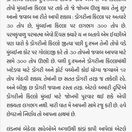
તોપો મુંબઈના કિલ્લા પર તાકે તો જે જોખમ ઊભું થાય તેનું શું?
આનો જવાબ આ રીતે આપી શકાય : ડોંગરીના કિલ્લા પર અત્યારે
૩૦ તોપ છે, મુંબઈના કિલ્લા પર લગભગ ૩૦૦ તોપ છે.
પરમકૃપાળુ પરમાત્મા એવો દિવસ ક્યારે ય ન બતાવે એમ ઈચ્છીએ
પણ ધારો કે ડોંગરીનો કિલ્લો જીત્યા પછી દુ:શ્મન તેની તોપો વડે
મુંબઈના કોટ પર ગોલંદાજી કરે તો ૩૦ તોપનો જવાબ આપવા માટે
સામે ૩૦૦ તોપ ઊભી છે. વળી દુ:શ્મનને ડોંગરીના કિલ્લામાંથી
ખદેડવા માટે ડોંગરી અને ફોર્ટ વચ્ચેની કોઈ યોગ્ય જગ્યાએ ૧૨
તોપ ગોઠવી શકાય. તેમાંની છ સતત ડોંગરી તરફ જ તાકેલી રહે.
અને બીજી છ ડોંગરી જવાના રસ્તા તરફ. એટલે અમારી દૃષ્ટિએ
ડોંગરીનો કિલ્લો મુંબઈ માટે જોખમી પુરવાર થઈ શકે એવી
શક્યતા લગભગ નથી. મારી વાત મેં આપની સામે રજૂ કરી છે. હવે
છેવટનો નિર્ણય તો આપના હાથમાં છે.
લંડનમાં બેઠેલા સાહેબોએ અગાઉથી કાંડાં કાપી આપેલાં એટલે