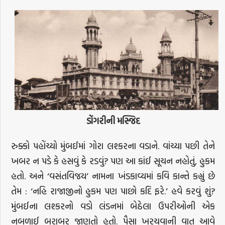
ડોંગરીની મસ્જિદ
રુક્કો પહોંચ્યો મુંબઈમાં ગોરા લશ્કરના વડાને. વાંચ્યા પછી તેને
ખબર ન પડે કે હસવું કે રડવું? પણ આ કાંઈ સૂચન નહોતું, હુકમ
હતો. અને ‘વસંતવિજય’ નામના ખંડકાવ્યમાં કવિ કાન્તે કહ્યું છે
તેમ : ‘નહિ રાજાજીનો હુકમ પણ પાછો કદિ ફરે.’ હવે કરવું શું?
મુંબઈના લશ્કરનો વડો લંડનમાં બેઠેલા ઉપરીઓની એક
નબળાઈ બરાબર જાણતો હતો. પૈસા ખરચવાની વાત આવે