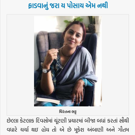
ફાડવાનું જરા ય પોસાય એમ નથી
ચિરંતના ભટ્ટ
છેલ્લા કેટલાક દિવસોમાં ચૂંટણી પ્રચારમાં બીજા બધાં કરતાં સૌથી
વધારે ચર્ચા થઇ હોય તો એ છે મૂકેશ અંબાણી અને ગૌતમ