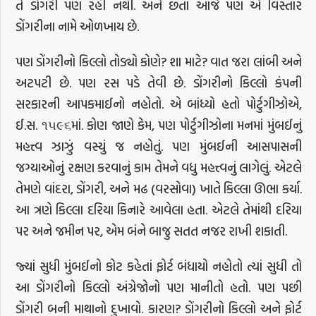
તે ડોંગરી પણ રહી નથી. અને છતાં આજે પણ એ વિસ્તાર
ડોંગરીના નામે ઓળખાય છે.
પણ ડોંગરીનો કિલ્લો તોડ્યો કોણે? શા માટે? વાત જરા લાંબી અને
અટપટી છે. પણ રસ પડે તેવી છે. ડોંગરીનો કિલ્લો કંપની
સરકારની આપકમાઈનો નહોતો. એ બાંધ્યો હતો પોર્ટુગીઝોએ,
ઈ.સ. ૧૫૯૬માં. કોણ જાણે કેમ, પણ પોર્ટુગીઝોના મનમાં મુંબઈનું
મહત્ત્વ ઝાઝું વસ્યું જ નહોતું. પણ મુંબઈની આસપાસની
જગ્યાઓનું રક્ષણ કરવાનું કામ તેમને વધુ મહત્ત્વનું લાગેલું. એટલે
તેમણે વાંદરા, ડોંગરી, અને મઢ (વરસોવા) ખાતે કિલ્લા ઊભા કર્યા.
આ ત્રણે કિલ્લા દરિયા કિનારે આવેલા હતા. એટલે તેમાંથી દરિયા
પર અને જમીન પર, એમ બંને બાજુ સતત નજર રાખી શકાતી.
જ્યાં સુધી મુંબઈનો કોટ કહેતાં ફોર્ટ બંધાયો નહોતો ત્યાં સુધી તો
આ ડોંગરીનો કિલ્લો અંગ્રેજોનો પણ માનીતો હતો. પણ પછી
ડોંગરી બની માથાનો દુખાવો. કારણ? ડોંગરીનો કિલ્લો અને ફોર્ટ