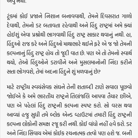
એવું નથી.
ટૂંકમાં કોઈ પ્રજાને નિશાન બનાવવાથી, તેમને દિવસરાત ગાળો
દેવાથી, તેમનો ડર બતાવતા રહેવાથી અને હિંદુ રાષ્ટ્રમાં અમે ક્યાં
હોઈશું એવા પ્રશ્નોથી ભાગવાથી હિંદુ રાષ્ટ્ર સાકાર થવાનું નથી. હા,
હિંદુઓ રાજ કરે અને હિંદુઓ માથાભારે થઈને ફરે એ જ જો તેમની
કલ્પનાનું હિંદુ રાષ્ટ્ર હોય તો જૂદી વાત છે. પણ એ તો તેમનો સ્વાર્થ
થયો, તેઓ હિંદુઓને ડરાવીને અને મુસલમાનોની નિંદા કરીને
સત્તા ભોગવશે, તેમાં અદના હિંદુને શું મળવાનું છે?
માટે રાષ્ટ્રીય સ્વયંસેવક સંઘને તેની શતાબ્દી ટાણે સવાલ પૂછવો
જોઈએ કે અમે ભારતીય રાષ્ટ્રને તિલાંજલિ આપવા તૈયાર છીએ,
પણ એ પહેલાં હિંદુ રાષ્ટ્રની કલ્પના સ્પષ્ટ કરો. સો વરસ થવા
આવ્યાં હજુ સુધી તમે બ્લેક એન્ડ વ્હાઉટમાં તમારી હિંદુ રાષ્ટ્રની
કલ્પના લોકોની સમક્ષ રજૂ કરી નથી. કોઈ વાંધો નહીં હવે કરો. ડર
અને નિંદા સિવાય એમાં કોઈક રચનાત્મક તત્ત્વો પણ હશે જ. બની