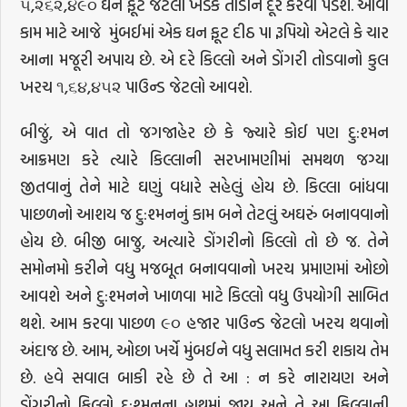
૫,૨૬૨,૪૯૦ ઘન ફૂટ જેટલા ખડક તોડીને દૂર કરવા પડશે. આવા
કામ માટે આજે મુંબઈમાં એક ઘન ફૂટ દીઠ પા રૂપિયો એટલે કે ચાર
આના મજૂરી અપાય છે. એ દરે કિલ્લો અને ડોંગરી તોડવાનો કુલ
ખરચ ૧,૬૪,૪૫૨ પાઉન્ડ જેટલો આવશે.
બીજું, એ વાત તો જગજાહેર છે કે જ્યારે કોઈ પણ દુ:શ્મન
આક્રમણ કરે ત્યારે કિલ્લાની સરખામણીમાં સમથળ જગ્યા
જીતવાનું તેને માટે ઘણું વધારે સહેલું હોય છે. કિલ્લા બાંધવા
પાછળનો આશય જ દુ:શ્મનનું કામ બને તેટલું અઘરું બનાવવાનો
હોય છે. બીજી બાજુ, અત્યારે ડોંગરીનો કિલ્લો તો છે જ. તેને
સમોનમો કરીને વધુ મજબૂત બનાવવાનો ખરચ પ્રમાણમાં ઓછો
આવશે અને દુ:શ્મનને ખાળવા માટે કિલ્લો વધુ ઉપયોગી સાબિત
થશે. આમ કરવા પાછળ ૯૦ હજાર પાઉન્ડ જેટલો ખરચ થવાનો
અંદાજ છે. આમ, ઓછા ખર્ચે મુંબઈને વધુ સલામત કરી શકાય તેમ
છે. હવે સવાલ બાકી રહે છે તે આ : ન કરે નારાયણ અને
ડોંગરીનો કિલ્લો દુ:શ્મનના હાથમાં જાય અને તે આ કિલ્લાની