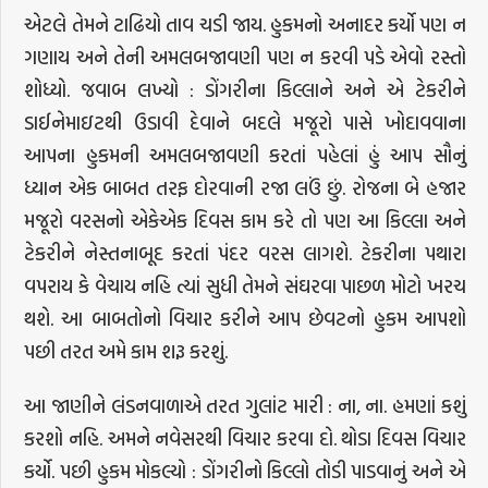
એટલે તેમને ટાઢિયો તાવ ચડી જાય. હુકમનો અનાદર કર્યો પણ ન
ગણાય અને તેની અમલબજાવણી પણ ન કરવી પડે એવો રસ્તો
શોધ્યો. જવાબ લખ્યો : ડોંગરીના કિલ્લાને અને એ ટેકરીને
ડાઈનેમાઇટથી ઉડાવી દેવાને બદલે મજૂરો પાસે ખોદાવવાના
આપના હુકમની અમલબજાવણી કરતાં પહેલાં હું આપ સૌનું
ધ્યાન એક બાબત તરફ દોરવાની રજા લઉં છું. રોજના બે હજાર
મજૂરો વરસનો એકેએક દિવસ કામ કરે તો પણ આ કિલ્લા અને
ટેકરીને નેસ્તનાબૂદ કરતાં પંદર વરસ લાગશે. ટેકરીના પથારા
વપરાય કે વેચાય નહિ ત્યાં સુધી તેમને સંઘરવા પાછળ મોટો ખરચ
થશે. આ બાબતોનો વિચાર કરીને આપ છેવટનો હુકમ આપશો
પછી તરત અમે કામ શરૂ કરશું.
આ જાણીને લંડનવાળાએ તરત ગુલાંટ મારી : ના, ના. હમણાં કશું
કરશો નહિ. અમને નવેસરથી વિચાર કરવા દો. થોડા દિવસ વિચાર
કર્યો. પછી હુકમ મોકલ્યો : ડોંગરીનો કિલ્લો તોડી પાડવાનું અને એ