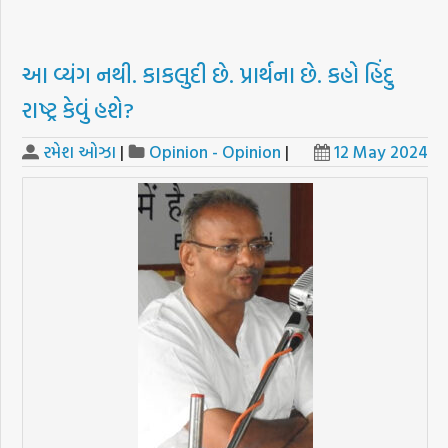
આ વ્યંગ નથી. કાકલુદી છે. પ્રાર્થના છે. કહો હિંદુ
રાષ્ટ્ર કેવું હશે?
રમેશ ઓઝા
|
Opinion - Opinion
|
12 May 2024