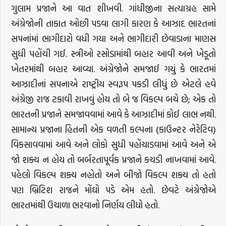
ગુલામ પ્રજાને આ વાત શીખવી. ગાંધીજીના સત્યાગ્રહ સામે
અંગ્રેજોની તાકાત ઓછી પડવા લાગી કારણ કે આઝાદ ભારતનાં
સપનાંમાં ભાગીદારો વધી ગયા અને ભાગીદારી છેવાડાના માણસ
સુધી પહોંચી ગઈ. સ્ત્રીઓ રસોડામાંથી બહાર આવી અને ખેડૂતો
ખેતરમાંથી બહાર આવ્યા. અંગ્રેજોને સમજાઈ ગયું કે ભારતમાં
આઝાદીનાં સપનાએ રાષ્ટ્રીય સ્વરૂપ પકડી લીધું છે એટલે હવે
અંગ્રેજી રાજ ટકાવી રાખવું હોય તો બે જ વિકલ્પ બચે છે; એક તો
ભારતની પ્રજાને સમજાવવામાં આવે કે આઝાદીમાં કોઈ લાભ નથી.
સામાન્ય પ્રજાના હિતની એક વળતી કલ્પના (કાઉન્ટર નેરેટિવ)
વિકસાવવામાં આવે અને લોકો સુધી પહોંચાડવામાં આવે અને એ
જો શક્ય ન હોય તો બર્બરતાપૂર્વક પ્રજાને કચડી નાખવામાં આવે.
પહેલો વિકલ્પ શક્ય નહોતો અને બીજો વિકલ્પ શક્ય તો હતો
પણ બ્રિટિશ રાજને મોંઘો પડે એમ હતો. છેવટે અંગ્રેજોએ
ભારતમાંથી ઉચાળા ભરવાનો નિર્ણય લીધો હતો.