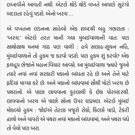
લખાવીને આવતી નથી. એટલે થોડે થોડે વખતે આપણે સુરંગો
બદલતા રહેવું પડશે. એનો ખરચ …
એ વખતના લંડનના સાહેબો એક શબ્દથી બહુ ગભરાતા :
‘ખરચ.’ એટલે તરત માની ગયા મુંબઈવાળાની વાત. પણ
સાથોસાથ મનમાં ગાંઠ પણ વાળી : હવે સલાહ-સૂચન નહિ,
મુંબઈવાળાને તો હુકમ જ કરવો પડશે. પણ હુકમ શું કરવો? એક
ફળદ્રૂપ ભેજાને મહાન વિચાર આવ્યો. આ મુંબઈવાળા જ્યારે જુઓ
ત્યારે નવાં નવાં સરકારી મકાનો બાંધતા રહે છે અને તેને માટે
ફદિયાં માગ્યા કરે છે. અને મકાનો બાંધવામાં સૌથી મોટો ખરચ છે
પથરાનો. એ પાછા લાવવાના કુરલાથી કે છેક પોરબંદરથી.
લાવવાનો ખરચ એ પાછો સોના ઉપર ઘડામણ. એટલે મુંબઈ
મોકલ્યો હુકમ : જોઈએ તેટલા મજૂરો રોકો, કિલ્લો પાડો, ટેકરી
ઢાળો અને વાપરો એ પથરા નવાં મકાનો બાંધવામાં, અને પથરા વધે
તો વેચો પણ ખરા.