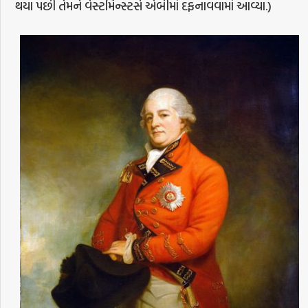
થયા પછી તેમને વેસ્ટમિન્સ્ટર્સ એબીમાં દફનાવવામાં આવ્યા.)