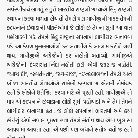
પાછળનું કારણ એ કે જો હિન્દુત્વવાદીઓ અત્યાર સુધી જે
સર્વસ્વીકાર્ય લાગતું હતું તે ભારતીય રાષ્ટ્રની જગ્યાએ હિંદુ રાષ્ટ્રની
સ્થાપના કરવા માગતા હોય તો તેમણે પણ ગાંધીજીની માફક તેમની
કલ્પનાને છેવાડાની પંક્તિઓમાં જે લોકો છે તેમના સુધી આ વાત
પહોંચાડવી પડે. તેમને હિંદુ રાષ્ટ્રના સપનામાં ભાગીદાર બનાવવા
પડે. આ કેવળ મુસલમાનોનો ડર બતાવીને કે બદનામ કરીને નહીં
થાય. ગાંધીજીએ અંગ્રેજોનો ડર નહોતો બતાવ્યો. ગાંધીજીએ
અંગ્રેજોની દિવસરાત નિંદા નહોતી કરી. એવી જરૂર જ નહોતી.
“આઝાદી”, “સ્વતંત્રતા”, “સ્વ-રાજ”, “ઇન્કલાબ”ની તેમણે અને
બીજા ભારતીય નેતાઓએ રાખેલી કલ્પના જ એટલી રોમાંચક
હતી કે લોકોને ઉત્તેજિત કરવા માટે એ પૂરતી હતી. ગાંધીજીએ તો
માત્ર એ કલ્પનાને છેવાડાના લોકો સુધી પહોંચાડી અને તેમાં તેમને
ભાગીદાર બનાવ્યા હતા. જે લોકો સપનાંનાં ભારતમાં અમે ક્યાં
હોઈશું એવો સવાલ પૂછતા હતા તેમને સંતોષ થાય એવા ખુલાસા
આપવામાં આવતા હતા. એ પછી પણ બધાને સંતોષ થતો જ હતો