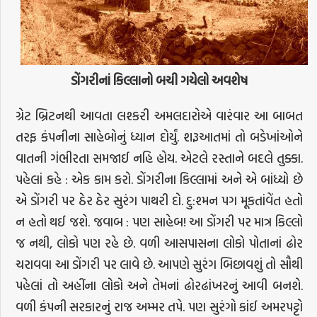
ડોંગરીનાં કિલ્લાનો બચી ગયેલો અવશેષ
ગ્રેટ બ્રિટનથી આવતા લશ્કરી અમલદારોએ વારંવાર આ બાબત
તરફ કંપનીના સાહેબોનું ધ્યાન દોર્યું. શરૂઆતમાં તો બડેખાંઓને
વાતની ગંભીરતા સમજાઈ નહિ હોય. એટલે રસ્તાને બદલે તુક્કા.
પહેલાં કહે : એક કામ કરો. ડોંગરીના કિલ્લામાં અને એ બાંધ્યો છે
એ ડોંગરી પર ઠેર ઠેર સુરંગ પાથરી દો. દુ:શ્મન પગ મૂકતાંવેંત હતો
ન હતો થઈ જશે. જવાબ : પણ સાહેબ! આ ડોંગરી પર માત્ર કિલ્લો
જ નથી, લોકો પણ રહે છે. વળી આસપાસના લોકો પોતાનાં ઢોર
ચરાવવા આ ડોંગરી પર લાવે છે. આપણે સુરંગ બિછાવશું તો સૌથી
પહેલાં તો અહીંના લોકો અને તેમનાં ઢોરઢાંખરનું આવી બનશે.
વળી કંપની સરકારનું રાજ અમ્મર તપે. પણ સુરંગો કાંઈ અમરપટ્ટો