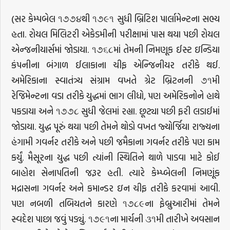
(સર કેમ્પબેલ ૧૭૭૪થી ૧૭૯૧ સુધી બ્રિટિશ પાર્લામેન્ટના સભ્ય
હતા. રોયલ મિલિટરી એકેડમીની પરીક્ષામાં પાસ થયા પછી રોયલ
એન્જનીયાર્સમાં જોડાયા. ૧૭૬૮માં તેમની નિમણૂક ઈસ્ટ ઇન્ડિયા
કંપનીના બંગાળ ઈલાકાના ચીફ એન્જિનીયર તરીકે થઈ.
અમેરિકાના સ્વાતંત્ર્ય સંગ્રામ વખતે ગ્રેટ બ્રિટનની ૭૧મી
રેજિમેન્ટના વડા તરીકે યુદ્ધમાં ભાગ લીધો, પણ અમેરિકનોને હાથે
પકડાયા અને ૧૭૭૮ સુધી જેલમાં રહ્યા. છૂટ્યા પછી ફરી લડાઈમાં
જોડાયા. યુદ્ધ પૂરું થયા પછી તેમને થોડો વખત જ્યોર્જિયા રાજ્યના
હંગામી ગવર્નર તરીકે અને પછી જમૈકાના ગવર્નર તરીકે પણ કામ
કર્યું. મૈસૂરના યુદ્ધ પછી ત્યાંની સ્થિતિને થાળે પાડવા માટે કોઈ
બાહોશ સેનાપતિની જરૂર હતી. ત્યારે કેમ્પ્બેલની નિમણૂંક
મદ્રાસના ગવર્નર અને કમાન્ડર ઇન ચીફ તરીકે કરવામાં આવી.
પણ નબળી તબિયતને કારણે ૧૭૮૯ના ફેબ્રુઆરીમાં તેમને
સ્વદેશ પાછા જવું પડ્યું. ૧૭૯૧ના માર્ચની ૩૧મી તારીખે અવસાન