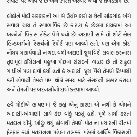
સપાટી પર આવે જ છે અને ભારત અત્યારે એવા જ તબક્કામાં છે.
લોકોને મોદી સરકારની આ બે ઉદ્યોગકારો સાથેની સાંઠગાંઠ અંગે
સવાલ થાય તે સ્વાભાવિક છે કારણ કે છેલ્લા દાયકામાં આ
બન્નેનો વિકાસ રોકેટ વેગે થયો છે. અદાણી સામે તો શોર્ટ સેલ
હિંન્ડબર્ગનો રિસર્ચનો રિપોર્ટ પણ આવ્યો હતો, પણ એમાં કોઇ
નોંધપાત્ર કાર્યવાહી ન થઇ. વળી અદાણી જૂથ વિશે સવાલ કરનારા
તૃણમૂલ કાઁગ્રેસનાં મહુઆ મોઇત્રા સંસદની બહાર છે તો રાહુલ
ગાંધીએ પણ દાવો કર્યો હતો કે અદાણી જૂથ વિશે તેમણે ટિપ્પણી
કરી હોવાથી તેમને પણ થોડો સમય માટે સંસદની બહાર કરાયા
અને તેમની પર બદનક્ષીનો દાવો કરવામાં આવ્યો.
હવે મોદીએ ભાષણમાં જે કહ્યું એનું કારણ એ નથી કે એમને
અદાણી-અંબાણી સાથે કંઇ વાંકું પડ્યું હશે. મૂળે ધાર્યા કરતાં
મતદાન ધીમું, ઓછું થયું હોવાથી તેમણે પોતાના પ્રચારની રીતમાં
ફેરફાર કર્યા. મતદાનના પહેલા તબક્કા પહેલાં આર્થિક વિકાસની