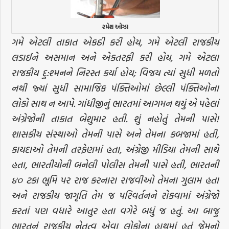
રમેશ ઓઝા
ગમે એટલી તાકાત એકઠી કરી હોય, ગમે એટલી રાજકીય
લડાઈને અસમાન અને એકતરફી કરી હોય, ગમે એટલા
રાજકીય દુ:શ્મનને નિરસ્ત કર્યા હોય; વિજય ત્યાં સુધી મળતો
નથી જ્યાં સુધી સામાજિક પંક્તિઓમાં છેલ્લી પંક્તિઓના
લોકો સાથ ન આપે. ગાંધીજીનું ભારતમાં આગમન થયું એ પહેલાં
અંગ્રેજોની તાકાત બેશુમાર હતી. શું નહોતું તેમની પાસે!
શાસકીય સંસ્થાઓ તેમની પાસે અને તેમના કબજામાં હતી,
કાયદાઓ તેમની તરફેણમાં હતા, અંગ્રેજી મીડિયા તેમની સાથે
હતા, ભારતીયોની બનેલી પોલીસ તેમની પાસે હતી, ભારતની
૪૦ ટકા ભૂમિ પર રાજ કરનારા રાજવીઓ તેમના ગુલામ હતા
અને રાજકીય જાગૃતિ તેમ જ પરિવર્તનને રોકવામાં અંગ્રેજો
કરતાં પણ વધારે આતુર હતા વગેરે બધું જ હતું. આ બાજુ
ભારતનું રાજકીય નેતૃત્વ એવા લોકોના હાથમાં હતું જેમનો