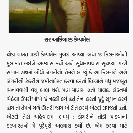
સર આર્કિબાલ્ડ કેમ્પબેલ
થોડા વખત પછી કેમ્પબેલ મુંબઈ આવ્યા. બધા જ કિલ્લાઓની
મુલાકાત લઈને અભ્યાસ કર્યો અને સુધારાવધારા સૂચવ્યા. પછી
સવાલ હાથમાં લીધો ડોંગરીનો. તેમને લાગ્યું કે આ કિલ્લાને અને
ડોંગરીની ટેકરીને જમીનદોસ્ત કરવા કરતાં કિલ્લાને વધુ મજબૂત
બનાવવાથી વધુ લાભ થશે. પણ માણસ હતો ચાલક. લંડનમાં
બેઠેલા ઉપરીઓએ જે નક્કી કર્યું હતું તેના કરતાં જૂદું સૂચન કરવું
હોય તો તેમને ગળે ઊતરી જાય એ રીતે કરવું એટલું સમજતો હતો.
એટલે તેણે અહેવાલમાં લખ્યું : ડોંગરીને તોડી પાડવાની
દરખાસ્તનો મેં પૂરેપૂરો અભ્યાસ કર્યો છે. એમ કરવા માટે