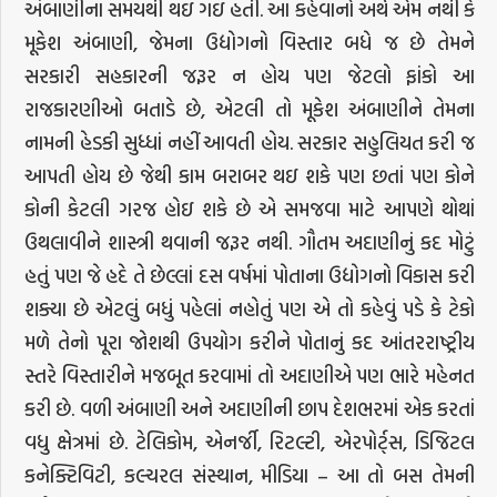
અંબાણીના સમયથી થઇ ગઇ હતી. આ કહેવાનો અર્થ એમ નથી કે
મૂકેશ અંબાણી, જેમના ઉદ્યોગનો વિસ્તાર બધે જ છે તેમને
સરકારી સહકારની જરૂર ન હોય પણ જેટલો ફાંકો આ
રાજકારણીઓ બતાડે છે, એટલી તો મૂકેશ અંબાણીને તેમના
નામની હેડકી સુધ્ધાં નહીં આવતી હોય. સરકાર સહુલિયત કરી જ
આપતી હોય છે જેથી કામ બરાબર થઇ શકે પણ છતાં પણ કોને
કોની કેટલી ગરજ હોઇ શકે છે એ સમજવા માટે આપણે થોથાં
ઉથલાવીને શાસ્ત્રી થવાની જરૂર નથી. ગૌતમ અદાણીનું કદ મોટું
હતું પણ જે હદે તે છેલ્લાં દસ વર્ષમાં પોતાના ઉદ્યોગનો વિકાસ કરી
શક્યા છે એટલું બધું પહેલાં નહોતું પણ એ તો કહેવું પડે કે ટેકો
મળે તેનો પૂરા જોશથી ઉપયોગ કરીને પોતાનું કદ આંતરરાષ્ટ્રીય
સ્તરે વિસ્તારીને મજબૂત કરવામાં તો અદાણીએ પણ ભારે મહેનત
કરી છે. વળી અંબાણી અને અદાણીની છાપ દેશભરમાં એક કરતાં
વધુ ક્ષેત્રમાં છે. ટેલિકોમ, એનર્જી, રિટલ્ટી, એરપોર્ટ્સ, ડિજિટલ
કનેક્ટિવિટી, કલ્ચરલ સંસ્થાન, મીડિયા – આ તો બસ તેમની