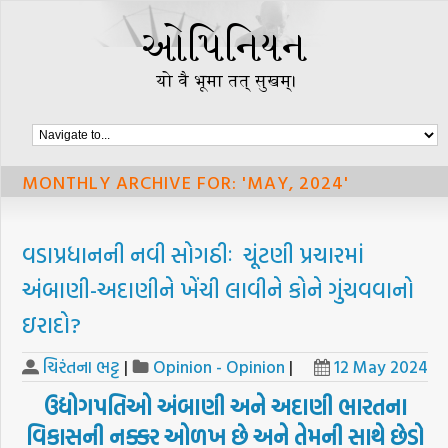
MONTHLY ARCHIVE FOR: 'MAY, 2024'
વડાપ્રધાનની નવી સોગઠીઃ ચૂંટણી પ્રચારમાં
અંબાણી-અદાણીને ખેંચી લાવીને કોને ગુંચવવાનો
ઇરાદો?
ચિરંતના ભટ્ટ
|
Opinion - Opinion
|
12 May 2024
ઉદ્યોગપતિઓ અંબાણી અને અદાણી ભારતના
વિકાસની નક્કર ઓળખ છે અને તેમની સાથે છેડો