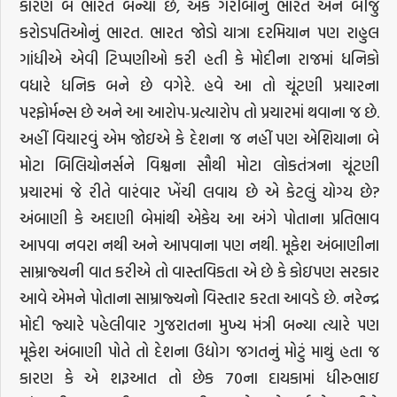
કારણે બે ભારત બન્યા છે, એક ગરીબોનું ભારત અને બીજું
કરોડપતિઓનું ભારત. ભારત જોડો યાત્રા દરમિયાન પણ રાહુલ
ગાંધીએ એવી ટિપ્પણીઓ કરી હતી કે મોદીના રાજમાં ધનિકો
વધારે ધનિક બને છે વગેરે. હવે આ તો ચૂંટણી પ્રચારના
પરફોર્મન્સ છે અને આ આરોપ-પ્રત્યારોપ તો પ્રચારમાં થવાના જ છે.
અહીં વિચારવું એમ જોઇએ કે દેશના જ નહીં પણ એશિયાના બે
મોટા બિલિયોનર્સને વિશ્વના સૌથી મોટા લોકતંત્રના ચૂંટણી
પ્રચારમાં જે રીતે વારંવાર ખેંચી લવાય છે એ કેટલું યોગ્ય છે?
અંબાણી કે અદાણી બેમાંથી એકેય આ અંગે પોતાના પ્રતિભાવ
આપવા નવરા નથી અને આપવાના પણ નથી. મૂકેશ અંબાણીના
સામ્રાજ્યની વાત કરીએ તો વાસ્તવિકતા એ છે કે કોઇપણ સરકાર
આવે એમને પોતાના સામ્રાજ્યનો વિસ્તાર કરતા આવડે છે. નરેન્દ્ર
મોદી જ્યારે પહેલીવાર ગુજરાતના મુખ્ય મંત્રી બન્યા ત્યારે પણ
મૂકેશ અંબાણી પોતે તો દેશના ઉદ્યોગ જગતનું મોટું માથું હતા જ
કારણ કે એ શરૂઆત તો છેક 70ના દાયકામાં ધીરુભાઇ