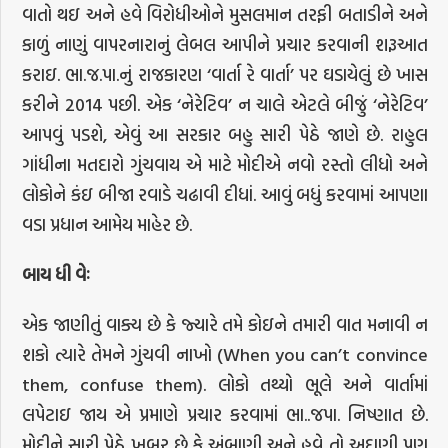
વાતો થઇ અને હવે વિરોધીઓને મુસલમાન તરફી બતાડીને અને
કાળું નાણું વાપરનારાનું લેબલ આપીને પ્રચાર કરવાની શરૂઆત
કરાઇ. ભા.જ.પા.નું રાજકારણ ‘વાર્તા રે વાર્તા’ પર ઘડાયેલું છે ખાસ
કરીને 2014 પછી. એક ‘નેરેટિવ’ ન ચાલે એટલે બીજું ‘નેરેટિવ’
આપવું પડશે, એવું આ સરકાર બહુ સારી પેઠે જાણે છે. રાહુલ
ગાંધીના મતદારો ગુંચવાય એ માટે મોદીએ નવો રસ્તો લીધો અને
લોકોને કંઇ બીજા રવાડે ચઢાવી દીધાં. આવું બધું કરવામાં આપણા
વડા પ્રધાન આમેય માહેર છે.
બાય
ધી
વેઃ
એક જાણીતું વાક્ય છે કે જ્યારે તમે કોઇને તમારી વાત મનાવી ન
શકો ત્યારે તેમને ગુંચવી નાખો (When you can’t convince
them, confuse them). લોકો તથ્યો ભૂલે અને વાર્તામાં
લપેટાઇ જાય એ પ્રમાણે પ્રચાર કરવામાં ભા..જપા. નિષ્ણાત છે.
મોદીને સારી પેઠે ખબર છે કે અંબાણી અને હવે તો અદાણી પણ