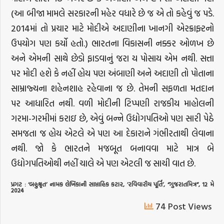
(આ બીજા મામલે સરકારની મહેર વધારે છે જ એ તો કહેવું જ પડે.
2014માં તો પ્રચાર માટે મોદીએ અદાણીના ખાનગી એરક્રાફ્ટનો
ઉપયોગ પણ કર્યો હતો.) ભારતના વિકાસની નક્કર ઓળખ છે
અને એમની સાથે છેડો ફાડવાનું જરા ય પોસાય એમ નથી. સત્તા
પર મોદી હશે કે નહીં હોય પણ અંબાણી અને અદાણી તો પોતાના
સામ્રાજ્યના શહેનશાહ રહેવાના જ છે. તેમની સફળતા મતદાન
પર આધારિત નથી. વળી મોદીની ટિપ્પણી રાજકીય માહોલની
ગરમા-ગરમીમાં કરાઇ છે, એવું બન્ને ઉદ્યોગપતિઓ પણ સારી પેઠે
સમજતા જ હોય એટલે એ પણ આ દેકારાને ગંભીરતાથી લેવાના
નથી. જો કે ભારતને મજબૂત બનાવવા માટે માત્ર બે
ઉદ્યોગપતિઓથી નહીં ચાલે એ પણ એટલી જ સાચી વાત છે.
પ્રગટ
: ‘
બહુશ્રૃત
’
નામક
લેખિકાની
સાપ્તાહિક
કટાર
, ’
રવિવારીય
પૂર્તિ
’, “
ગુજરાતમિત્ર
”, 12
મે
2024
74 Post Views