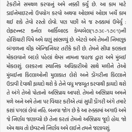
ટેકરીને સમથળ કરવાનું અમે નક્કી કર્યું છે. આ કામ માટે
ડાઈનેમાઇટનો ઉપયોગ કરવો અથવા ઓછામાં ઓછા ખર્ચે કામ
થઈ શકે તેવો રસ્તો લેવો. પણ પછી એ જ રુક્કામાં ઉમેર્યું :
લેફ્ટન્નટ કર્નલ આર્કિબાલ્ડ કેમ્પબેલ(૧૭૩૯-૧૭૯૧)ની
હોશિયારી વિષે અમે ઘણું સાંભળ્યું છે. એટલે અમે તેમની નિમણૂક
બંગાળના ચીફ એન્જિનિયર તરીકે કરી છે. તેમને સીધા કલકત્તા
મોકલવાને બદલે પહેલાં થેમ્સ નામના જહાજ દ્વારા અમે મુંબઈ
મોકલશું. લશ્કરના સ્થાનિક અધિકારીઓ સાથે મળીને તેઓ
મુંબઈના કિલ્લાઓની મુલાકાત લેશે અને ડોંગરીના કિલ્લાને
ઉડાવી દેવાથી ફાયદો થશે કે તેને વધુ મજબૂત કરવાથી ફાયદો થશે
તે અંગે તેઓ પોતાનો અભિપ્રાય આપશે. તેમનો અભિપ્રાય અમને
મળે અને અમે તેના પર વિચાર કરીએ ત્યાં સુધી ડોંગરી અંગે તમારે
કશાં પગલાં લેવાં નહિ. બનવા જોગ છે કે આ રુક્કામાં અગાઉ અમે
જે નિર્ણય જણાવ્યો છે તેના કરતાં તેમનો અભિપ્રાય જૂદો હોય. જો
એમ થાય તો છેવટનો નિર્ણય અમે લઈને તમને જણાવશું.