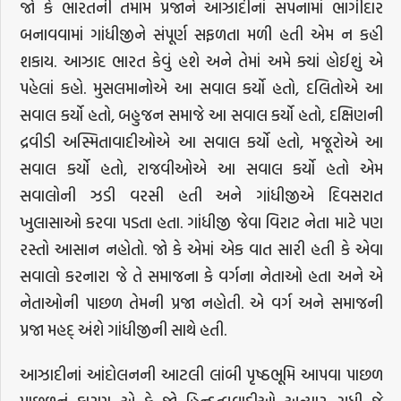
જો કે ભારતની તમામ પ્રજાને આઝાદીનાં સપનામાં ભાગીદાર
બનાવવામાં ગાંધીજીને સંપૂર્ણ સફળતા મળી હતી એમ ન કહી
શકાય. આઝાદ ભારત કેવું હશે અને તેમાં અમે ક્યાં હોઈશું એ
પહેલાં કહો. મુસલમાનોએ આ સવાલ કર્યો હતો, દલિતોએ આ
સવાલ કર્યો હતો, બહુજન સમાજે આ સવાલ કર્યો હતો, દક્ષિણની
દ્રવીડી અસ્મિતાવાદીઓએ આ સવાલ કર્યો હતો, મજૂરોએ આ
સવાલ કર્યો હતો, રાજવીઓએ આ સવાલ કર્યો હતો એમ
સવાલોની ઝડી વરસી હતી અને ગાંધીજીએ દિવસરાત
ખુલાસાઓ કરવા પડતા હતા. ગાંધીજી જેવા વિરાટ નેતા માટે પણ
રસ્તો આસાન નહોતો. જો કે એમાં એક વાત સારી હતી કે એવા
સવાલો કરનારા જે તે સમાજના કે વર્ગના નેતાઓ હતા અને એ
નેતાઓની પાછળ તેમની પ્રજા નહોતી. એ વર્ગ અને સમાજની
પ્રજા મહદ્ અંશે ગાંધીજીની સાથે હતી.
આઝાદીનાં આંદોલનની આટલી લાંબી પૃષ્ઠભૂમિ આપવા પાછળ