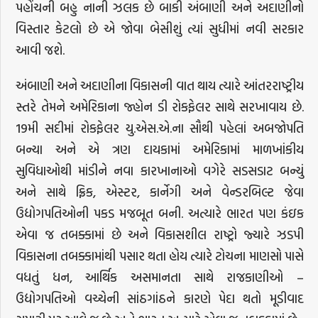
પહોંચની બહુ નાની ઝલક છે બાકી અંબાણી અને અદાણીનો
વિસ્તાર કેટલો છે એ જોવા બેસીશું ત્યાં સુધીમાં નવી સરકાર
આવી જશે.
અંબાણી અને અદાણીના વિકાસની વાત થાય ત્યારે આંતરરાષ્ટ્રીય
સ્તરે તેમને અમેરિકાના જ્હોન ડી રોકફેલર સાથે સરખાવાય છે.
19મી સદીમાં રોકફેલર યુ.એસ.એ.ના સૌથી પહેલાં અબજોપતિ
બન્યા અને એ ત્રણ દાયકામાં અમેરિકામાં માળખાંકીય
સુવિધાઓથી માંડીને નવા કારખાનાઓ વગેરે સડસડાટ બન્યું
અને સાથે ફ્રિક, એસ્ટર, કાર્નેગી અને વેન્ડરબિલ્ટ જેવા
ઉદ્યોગપતિઓની પકડ મજબૂત બની. અત્યારે ભારત પણ કંઇક
એવા જ તબક્કામાં છે અને વિકાસશીલ રાષ્ટ્રો જ્યારે ઝડપી
વિકાસના તબક્કામાંથી પસાર થતા હોય ત્યારે ટોચના માણસો પાસે
વધતું ધન, આર્થિક અસમાનતા સાથે રાજકાણીઓ –
ઉદ્યોગપતિઓ વચ્ચેની સાંઠગાંઠને કારણે પેદા થતો મૂડીવાદ