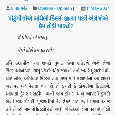
દીપક મહેતા
|
Opinion - Opinion
|
11 May 2024
પોર્ટુગીઝોએ
બાંધેલો
કિલ્લો
જીત્યા
પછી
અંગ્રેજોએ
કેમ
તોડી
પાડ્યો
?
‘જે પોષતું એ મારતું,
એવો દીસે ક્રમ કુદરતી.’
કવિ કલાપીના આ શબ્દો મુંબઈ જેવા શહેરને અને તેના
કિલ્લાઓને પણ લાગુ પડે છે. એક જમાનો હતો જ્યારે મુંબઈમાં બે-
ચાર નહિ, અગિયાર કિલ્લા હતા. પણ કવિ કલાપીના આ શબ્દો
બરાબર બંધબેસતા થાય તે તો ડુંગરી કે ડોંગરીના કિલ્લાને.
આપણો ડુંગર મરાઠીમાં બની જાય ડોંગર. અને આપણી ડુંગરી
બની જાય ડોંગરી. ગુજરાતીમાં તેને ટેકરી પણ કહી શકાય. આજે
હવે ડોંગરી નામનો કિલ્લો રહ્યો નથી. એ કિલ્લો જેના પર બંધાયેલો