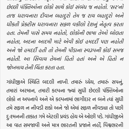
છેલ્લી પંક્તિઓના લોકો સાથે કોઈ સંબંધ જ નહોતો. ‘સર’નો
તાજ ધરાવનારા દીવાન બહાદુરો તેમ જ રાય બહાદુરો અને
ધીકતી પ્રેક્ટીસ ધરાવનારા સફળ વકીલો દેશનું નેતૃત્વ કરતા
હતા. તેમની પાસે સમય નહોતો, લોકોની ભાષા તેઓ બોલતા
નહોતા, અદના આદમી માટે એવી કોઈ હમદર્દી પણ નહોતી
અને જો હમદર્દી હતી તો તેમની પીડાના સ્વરૂપની કોઈ સમજ
નહોતી. આ સિવાય તેમનાં હિતો હતાં અને એ હિતો ન
જોખમાય તેની ચિંતા કરતા હતા.
ગાંધીજીએ સ્થિતિ બદલી નાખી. તમારું ધ્યેય, તમારું સપનું,
તમારાં અરમાન, તમારી કલ્પના જ્યાં સુધી છેલ્લી પંક્તિઓના
લોકો ન અપનાવે અને એ કલ્પનામાં ભાગીદાર ન બને ત્યાં સુધી
તમે સફળ ન નીવડી શકો અને જો એમાં સફળ નીવડ્યા તો પછી
દુ:શ્મનની તાકાત ગમે એટલી પ્રચંડ હોય એ ઓછી પડે. ગાંધીજીએ
આ વાત સમજાવી અને માત્ર ભારતની પ્રજાને નહીં, વિશ્વભરની