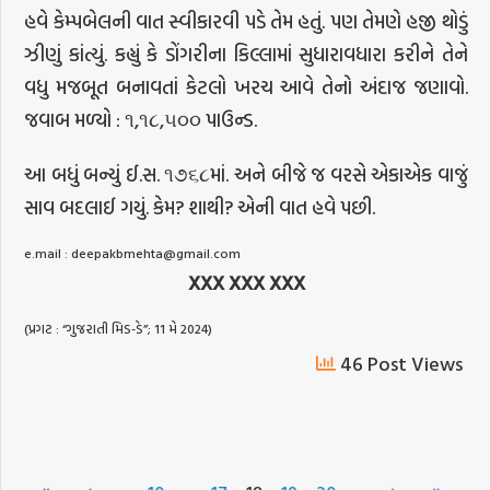
હવે કેમ્પબેલની વાત સ્વીકારવી પડે તેમ હતું. પણ તેમણે હજી થોડું
ઝીણું કાંત્યું. કહ્યું કે ડોંગરીના કિલ્લામાં સુધારાવધારા કરીને તેને
વધુ મજબૂત બનાવતાં કેટલો ખરચ આવે તેનો અંદાજ જણાવો.
જવાબ મળ્યો : ૧,૧૮,૫૦૦ પાઉન્ડ.
આ બધું બન્યું ઈ.સ. ૧૭૬૮માં. અને બીજે જ વરસે એકાએક વાજું
સાવ બદલાઈ ગયું. કેમ? શાથી? એની વાત હવે પછી.
e.mail :
deepakbmehta@gmail.com
XXX XXX XXX
(પ્રગટ : “ગુજરાતી મિડ-ડે”; 11 મે 2024)
46 Post Views