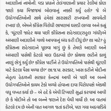
અદાણીનાં નામોની. વડા પ્રધાને તેલંગાણાની પ્રચાર રેલીમાં કોણ
જાણે કયા મિજાજમાં બોલવાનું નક્કી કર્યું હશે? જે બે
ઉદ્યોગપતિઓની સાથે હંમેશાં સારાસારી રાખવાની સાવચેતી
રખાઇ છે, એમને કાઁગ્રેસ વિરોધી ભાષણમાં ઘસડી લાવ્યા અને કહ્યું
કે, ‘ચૂંટણી જાહેર થયા પછી કાઁગ્રેસના શહેઝાદા(રાહુલ ગાંધી)એ
અંબાણી અદાણીને ગાળો આપવાનું બંધ કરી દીધું છે? શા માટે? હું
કાઁગ્રેસના શહેઝાદાને પૂછવા માગું છું કે તેમણે અદાણી અને
અંબાણી પાસેથી કેટલો માલ ઉઠાવ્યો છે? કોથળા ભરીને કાળું
નાણું ભેગું કર્યું છે? કાઁગ્રેસ પાર્ટીને તે ઉદ્યોગપતિઓ પાસેથી ચૂંટણી
માટે કેટલા પૈસા મળ્યા છે?’ ભા.જ.પા. સરકાર, ખાસ કરીને મોદીના
નેતૃત્વ હેઠળની સરકાર કેન્દ્રમાં આવી એ પછી આ બન્ને
ઉદ્યોગપતિઓને કાયમ ટેકો મળ્યો હોવાના દાવા વિરોધપક્ષે એકથી
વધુ વખત કર્યા છે – એ હદે કે એવી ટિપ્પણી સુદ્ધાં કરવામાં આવી
છે કે મોદીએ તો આ બન્ને જણને દેશ વેચી માર્યો છે. આ વાતમાં
કેટલો દમ છે એની વાત આગળ જતાં કરીએ, પણ ગયા અઠવાડિયે