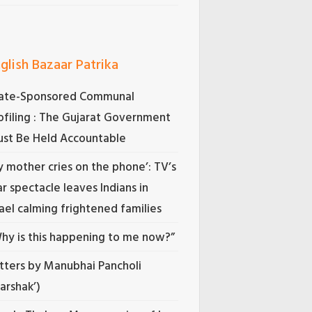
glish Bazaar Patrika
ate-Sponsored Communal
ofiling : The Gujarat Government
st Be Held Accountable
 mother cries on the phone’: TV’s
r spectacle leaves Indians in
rael calming frightened families
hy is this happening to me now?”
tters by Manubhai Pancholi
Darshak’)