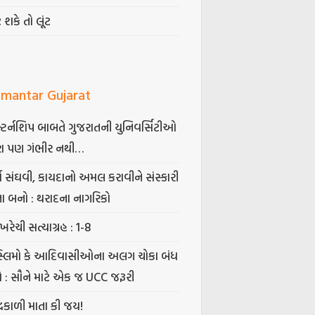
ટ શકે તો લૂંટ
mantar Gujarat
્ટર્નશિપ બાબતે ગુજરાતની યુનિવર્સિટીઓ
ા પણ ગંભીર નથી…
્ષ સંઘવી, કાયદાનો અમલ કરાવીને સંસ્કારી
તા બનો : થરાદના નાગરિકો
ખરેચી સત્યાગ્રહ : 1-8
સ્લિમો કે આદિવાસીઓના અલગ ચોકા બંધ
ો : સૌને માટે એક જ UCC જરૂરી
્રકાળી માતા કી જય!