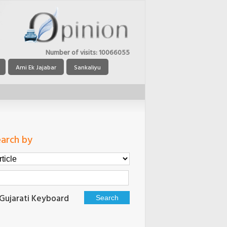
Number of visits:
10066055
Ami Ek Jajabar
Sankaliyu
arch by
Gujarati Keyboard