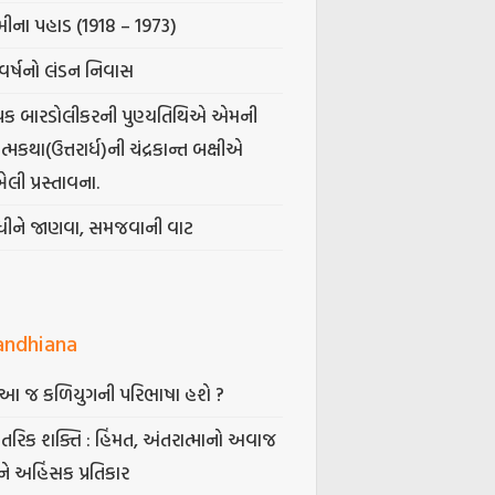
ીના પહાડ (1918 – 1973)
વર્ષનો લંડન નિવાસ
પક બારડોલીકરની પુણ્યતિથિએ એમની
મકથા(ઉત્તરાર્ધ)ની ચંદ્રકાન્ત બક્ષીએ
ેલી પ્રસ્તાવના.
ંધીને જાણવા, સમજવાની વાટ
andhiana
ં આ જ કળિયુગની પરિભાષા હશે ?
તરિક શક્તિ : હિંમત, અંતરાત્માનો અવાજ
ે અહિંસક પ્રતિકાર