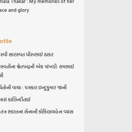
mala Thakar : My memories of her
ace and glory
ofile
સ્વી સારસ્વત ધીરુભાઈ ઠાકર
સ્વતીના શ્વેતપદ્મની એક પાંખડી: રામભાઈ
્ષી
િતોની વાચા : પત્રકાર ઇન્દુકુમાર જાની
ારાં કાલિન્દીતાઈ
વતંત્ર ભારતના સેનાની કોકિલાબહેન વ્યાસ