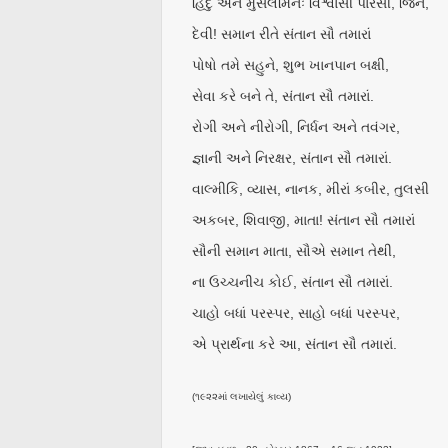
હિંદુ અને મુસલમિનઃ વિશ્વાસી પારસી, જિન,
દેવી! સમાન રીતે સંતાન સૌ તમારાં
પોષો તમે સહુને, શુભ ખાનપાન બક્ષી,
સેવા કરે બને તે, સંતાન સૌ તમારાં.
રોગી અને નીરોગી, નિર્ધન અને તવંગર,
જ્ઞાની અને નિરક્ષર, સંતાન સૌ તમારાં.
વાલ્મીકિ, વ્યાસ, નાનક, મીરાં કબીર, તુલસી
અકબર, શિવાજી, માતા! સંતાન સૌ તમારાં
સૌની સમાન માતા, સૌએ સમાન તેથી,
ના ઉચ્ચનીચ કોઈ, સંતાન સૌ તમારાં.
ચાહો બધાં પરસ્પર, સાહો બધાં પરસ્પર,
એ પ્રાર્થના કરે આ, સંતાન સૌ તમારાં.
(૧૯૨૨માં લખાયેલું કાવ્ય)