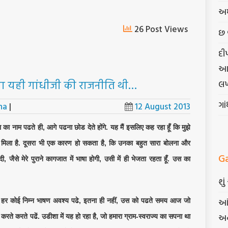
અમ
26 Post Views
છ 
દી
આત્
जाना यही गांधीजी की राजनीति थी…
લખ
ગા
na
|
12 August 2013
ोबा का नाम पढते ही, आगे पढना छोड देते होंगे. यह मैं इसलिए कह रहा हूँ कि मुझे
 मिला है. दूसरा भी एक कारण हो सकता है, कि उनका बहुत सारा बोलना और
G
दी, जैसे मेरे पुराने कागजात में भाषा होगी, उसी में ही भेजता रहता हूँ. उस का
શુ
આં
कि हर कोई निम्न भाषण अवश्य पढे, इतना ही नहीं, उस को पढते समय आज जो
અન
 करते करते पढें. उडीशा में यह हो रहा है, जो हमारा ग्राम-स्वराज्य का सपना था