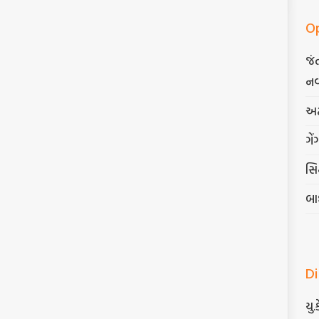
O
જં
નવ
અટ
ગેં
સિદ
બા
D
યુ.