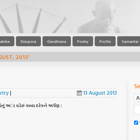
atrika
Diaspora
Gandhiana
Poetry
Profile
Samantar
UST, 2013'
Se
etry
|
13 August 2013
નું અા વડેરું કાવ્ય દરેકને અર્પણ :