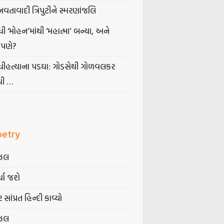
નવતાવાદી ત્રિપુટીને સ્મરણાંજલિ
ધી ‘મોહન’માંથી ‘મહાત્મા’ બન્યા, અને
પણે?
ંધીહત્યાના પડઘા: ગોડસેથી ગોળવલકર
ધી …
oetry
ઝલ
્યા જશે
 સાંપ્રત હિન્દી કાવ્યો
ઝલ