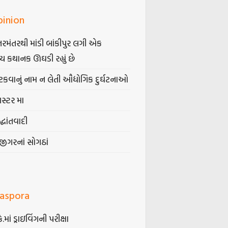
pinion
તરમંતરથી માંડી બાંકીપુર લગી એક
્ય કથાનક ઊઘડી રહ્યું છે
કવાનું નામ ન લેતી ઔદ્યોગિક દુર્ઘટનાઓ
ગસ્ટર મા
્ધાંતવાદી
જીગરનાં સોગઠાં
iaspora
કે.માં ડ્રાઇવિંગની પરીક્ષા