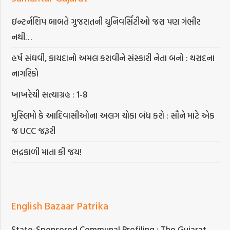
ઇન્ટર્નશિપ બાબતે ગુજરાતની યુનિવર્સિટીઓ જરા પણ ગંભીર
નથી…
હર્ષ સંઘવી, કાયદાનો અમલ કરાવીને સંસ્કારી નેતા બનો : થરાદના
નાગરિકો
ખાખરેચી સત્યાગ્રહ : 1-8
મુસ્લિમો કે આદિવાસીઓના અલગ ચોકા બંધ કરો : સૌને માટે એક
જ UCC જરૂરી
ભદ્રકાળી માતા કી જય!
English Bazaar Patrika
State-Sponsored Communal Profiling : The Gujarat