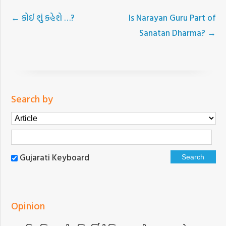
←
કોઈ શું કહેશે …?
Is Narayan Guru Part of
Sanatan Dharma?
→
Search by
Gujarati Keyboard
Opinion