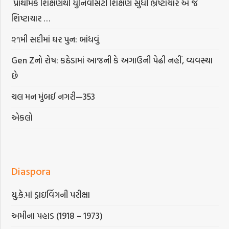
પ્રાથમિક શિક્ષણથી યુનિવર્સિટી શિક્ષણ સુધી ભ્રષ્ટાચાર એ જ
શિષ્ટાચાર …
૨૧મી સદીમાં ઘર પુન: બાંધવું
Gen Zનો રોષ: કઠેડામાં આજની કે અગાઉની પેઢી નહીં, વ્યવસ્થા
છે
ચલ મન મુંબઈ નગરી—353
એકલો
Diaspora
યુ.કે.માં ડ્રાઇવિંગની પરીક્ષા
અમીના પહાડ (1918 – 1973)