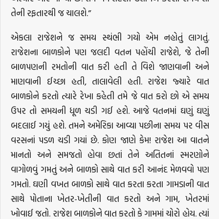
તેની રફતારથી જ ચાલશે.”
એકલા રાજેશને જ સમય સ્થંભી ગયો એમ નહોતું લાગતું.
રાજેશના બાળકોને પણ જલદી વતન પહોંચી રાજેશે, જે તેની
બાળપણની રમતોની વાત કરી હતી તે વિશે જાણવાની અને
માણવાની ઈચ્છા હતી, તાલાવેલી હતી. રાજેશ જ્યારે વાત
બાળકોને કરતો ત્યારે રેખા કહેતી તમે જે વાત કરો છો એ સમય
ઉપર તો સમયની ધૂળ ચડી ગઈ હશે. આજે વતનમાં ઘણું ઘણું
બદલાઈ ગયું હશે. તમને અમેરિકા આવ્યા પછીના સમય પર વીસ
વરસનાં પડળ ચડી ગયાં છે. કોણ જાણે કેમ! રાજેશ આ વાતને
માનતો અને સમજતો હોવા છતાં તેને અતિતનાં સ્મરણોને
વાગોળવું ગમતું અને બાળકો સાથે વાત કરી આનંદ મેળવવો પણ
ગમતો. ઘણી વખત બાળકો સાથે વાત કરતા કરતા ગામડાની વાત
સાથે પોતાના ખેતર-ખેતીની વાત કરતો અને ગામ, ખેતરમાં
ખોવાઈ જતો. રાજેશ બાળકોને વાત કરતો કે ગામમાં ચોરો હોય. ત્યાં