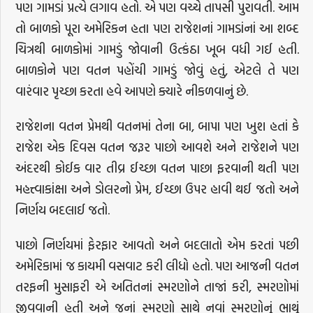
પણ ગામડાં પ્રત્યે લગાવ હતો. એ પણ વચ્ચે તાપસી પુરાવતી. આમ
તો બાળકો પૂરા અમેરિકન હતા પણ રાજેશનાં ગામડાંનાં આ શબ્દ
ચિત્રથી બાળકોમાં ગામડું જોવાની ઉત્કંઠા ખૂબ વધી ગઈ હતી.
બાળકોને પણ વતન પહોંચી ગામડું જોવું હતું, એટલે તે પણ
વારંવાર પૃચ્છા કરતા હવે આપણે ક્યારે નીકળવાનું છે.
રાજેશના વતન પ્રેમથી વતનમાં તેના બા, બાપા પણ ખુશ હતાં કે
રાજેશ એક દિવસ વતન જરૂર પાછો આવશે અને રાજેશને પણ
અંદરથી કોઈક વાર તીવ્ર ઈચ્છા વતન પાછા ફરવાની થતી પણ
મહત્ત્વાકાંક્ષા અને ડોલરનો પ્રેમ, ઈચ્છા ઉપર હાવી થઈ જતો અને
નિર્ણય બદલાઈ જતો.
પાછો નિર્ણયમાં ફેરફાર આવતો અને બદલાતો એમ કરતાં પછી
અમેરિકામાં જ કાયમી વસવાટ કરી લીધો હતો. પણ આજની વતન
તરફની મુસાફરી એ અતિતનાં સ્મરણોને તાજાં કરી, સ્મરણોમાં
જીવવાની હતી અને જૂનાં સ્મરણો સાથે નવાં સ્મરણોનું ભાથું