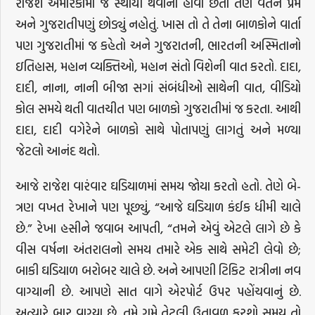
રાજેશ અમેરિકામાં જ સ્થાયી થવાનો હોવા છતાં તેણે વતન પ્રેમ
અને ગુજરાતીપણું છોડ્યું નહોતું. ખાસ તો તે તેના બાળકોને વાર્તા
પણ ગુજરાતીમાં જ કહેતો અને ગુજરાતની, ભારતની અસ્મિતાનો
ઇતિહાસ, મહાન વ્યક્તિઓ, મહાન સંતો વિશેની વાત કરતો. દાદા,
દાદી, નાના, નાની બીજા સગાં સંબંધીઓ સાથેની વાત, વીડિયો
કોલ સમયે થતી વાતચીત પણ બાળકો ગુજરાતીમાં જ કરતા. આથી
દાદા, દાદી વગેરેને બાળકો સાથે પોતાપણું લાગતું અને મળ્યા
જેટલો આનંદ થતો.
આજે રાજેશ વારંવાર ઘડિયાળમાં સમય જોયા કરતો હતો. તેણે બે-
ત્રણ વખત રેખાને પણ પૂછ્યું, “આજે ઘડિયાળ કંઈક ધીમી ચાલે
છે.” રેખા હસીને જવાબ આપતી, “તમને એવું એટલે લાગે છે કે
વીસ વર્ષના અંતરાલનો સમય તમારે એક સાથે સમેટી લેવો છે;
બાકી ઘડિયાળ બરોબર ચાલે છે. અને આપણી ટિકિટ રાત્રીના નવ
વાગ્યાની છે. આપણે સાત વાગે એરપોર્ટ ઉપર પહોંચવાનું છે.
અત્યારે બાર વાગ્યા છે. તમે ગમે તેટલી ઉતાવળ કરશો સમય તો