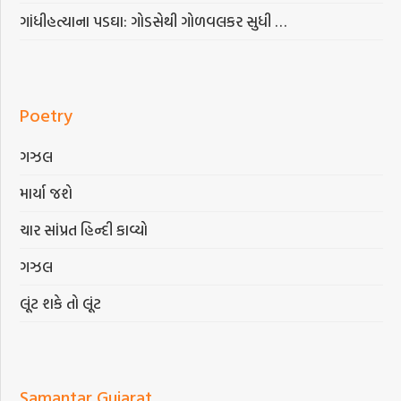
ગાંધીહત્યાના પડઘા: ગોડસેથી ગોળવલકર સુધી …
Poetry
ગઝલ
માર્યા જશે
ચાર સાંપ્રત હિન્દી કાવ્યો
ગઝલ
લૂંટ શકે તો લૂંટ
Samantar Gujarat