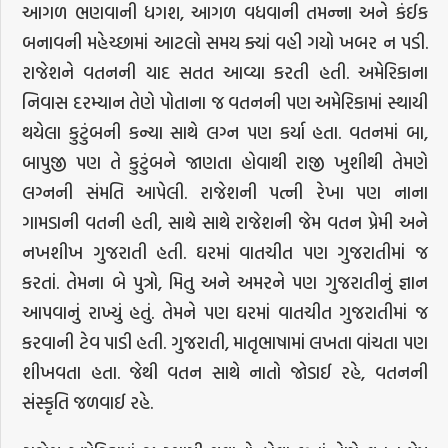
આગળ ભણવાની ધગશ, આગળ વધવાની તમન્ના અને કંઈક
બનાવની મહેચ્છામાં આટલો સમય ક્યાં વહી ગયો ખબર ન પડી.
રાજેશને વતનની યાદ સતત આવ્યા કરતી હતી. અમેરિકાના
નિવાસ દરમ્યાન તેણે પોતાના જ વતનની પણ અમેરિકામાં સ્થાયી
થયેલા કુટુંબની કન્યા સાથે લગ્ન પણ કર્યા હતા. વતનમાં બા,
બાપુજી પણ તે કુટુંબને જાણતા હોવાથી રાજી ખુશીથી તેમણે
લગ્નની સંમતિ આપેલી. રાજેશની પત્ની રેખા પણ નાના
ગામડાની વતની હતી, સાથે સાથે રાજેશની જેમ વતન પ્રેમી અને
નખશીખ ગુજરાતી હતી. ઘરમાં વાતચીત પણ ગુજરાતીમાં જ
કરતાં. તેમના બે પુત્રો, મિતુ અને અમરને પણ ગુજરાતીનું જ્ઞાન
આપવાનું રાખ્યું હતું. તેમને પણ ઘરમાં વાતચીત ગુજરાતીમાં જ
કરવાની ટેવ પાડી હતી. ગુજરાતી, માતૃભાષામાં લખતા વાંચતા પણ
શીખવતા હતા. જેથી વતન સાથે નાતો જોડાઈ રહે, વતનની
સંસ્કૃતિ જળવાઈ રહે.