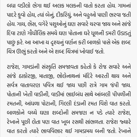
બધા વડીલો ભેગા થઈ અલક મલકની વાતો કરતા હોય. ગામનાં
પાદરે કૂવો હોય, ત્યાં બેનું, દીકરિયું, અને વહુઓ પાણી ભરવા જતી
હોય. ગાય, ભેંસ, વગેરે પશુઓનું ઘણ સવારે ચરવા જાય અને સાંજે
દિવા ટાણે ગૌધીલિક સમયે ઘણ પોતાના ઘરે ધૂળની ડમરી ઉડાડતું
પાછું ફરે. આ આખા ય દૃશ્યનું વર્ણન કરી બાળકો પાસે એક શબ્દ
ચિત્ર ઊભું કરતો અને એ શબ્દ ચિત્રમાં ખોવાઈ જતો.
રાજેશ, ગામડાંની સંસ્કૃતિ સમજાવતા કહેતો કે રોજ સવારે અને
સાંજે ઠાકોરજી, માતાજી, ભોલેનાથનાં મંદિરે આરતી થાય અને
સર્વત્ર વાતાવરણ પવિત્ર થઈ જાય પછી રાત્રે ગામ જંપી જાય.
પોતાની ખેતી વાડીની, વાડીમાં ભાઈબંધ સાથે આંબલી પીપળીની
રમતની, આંધળા પોટાની, ગિલ્લી દંડાની રમત વિશે વાત કરતો.
બાળકોને વચ્ચે ઘણા શબ્દોની સમજણ ન પડે ત્યારે રાજેશ,
રેખાને પૂછી લેતા પણ વાત ખૂબ રસથી સાંભળતા. રાજેશ જ્યારે
વાત કરતો ત્યારે ભાવવિભાર થઈ ગામડામય બની જતો. રેખાને