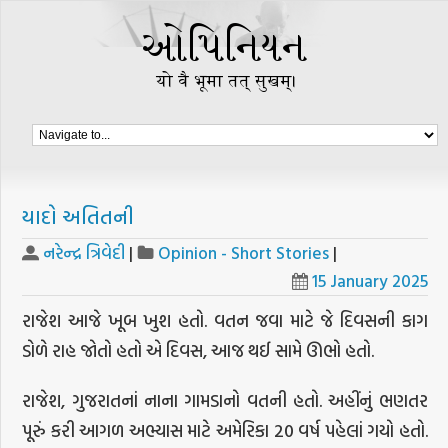
યાદો અતિતની
નરેન્દ્ર ત્રિવેદી
|
Opinion - Short Stories
|
15 January 2025
રાજેશ આજે ખૂબ ખુશ હતો. વતન જવા માટે જે દિવસની કાગ
ડોળે રાહ જોતો હતો એ દિવસ, આજ થઈ સામે ઊભો હતો.
રાજેશ, ગુજરાતનાં નાના ગામડાનો વતની હતો. અહીંનું ભણતર
પૂરું કરી આગળ અભ્યાસ માટે અમેરિકા 20 વર્ષ પહેલાં ગયો હતો.