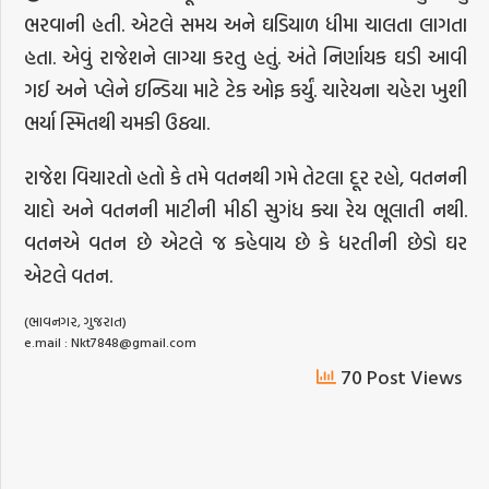
ભરવાની હતી. એટલે સમય અને ઘડિયાળ ધીમા ચાલતા લાગતા
હતા. એવું રાજેશને લાગ્યા કરતુ હતું. અંતે નિર્ણાયક ઘડી આવી
ગઈ અને પ્લેને ઇન્ડિયા માટે ટેક ઓફ કર્યું. ચારેયના ચહેરા ખુશી
ભર્યા સ્મિતથી ચમકી ઉઠ્યા.
રાજેશ વિચારતો હતો કે તમે વતનથી ગમે તેટલા દૂર રહો, વતનની
યાદો અને વતનની માટીની મીઠી સુગંધ ક્યા રેય ભૂલાતી નથી.
વતનએ વતન છે એટલે જ કહેવાય છે કે ધરતીની છેડો ઘર
એટલે વતન.
(ભાવનગર, ગુજરાત)
e.mail :
Nkt7848@gmail.com
70 Post Views