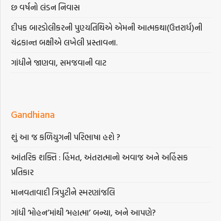
છ વર્ષનો લંડન નિવાસ
દીપક બારડોલીકરની પુણ્યતિથિએ એમની આત્મકથા(ઉત્તરાર્ધ)ની
ચંદ્રકાન્ત બક્ષીએ લખેલી પ્રસ્તાવના.
ગાંધીને જાણવા, સમજવાની વાટ
Gandhiana
શું આ જ કળિયુગની પરિભાષા હશે ?
આંતરિક શક્તિ : હિંમત, અંતરાત્માનો અવાજ અને અહિંસક
પ્રતિકાર
માનવતાવાદી ત્રિપુટીને સ્મરણાંજલિ
ગાંધી ‘મોહન’માંથી ‘મહાત્મા’ બન્યા, અને આપણે?