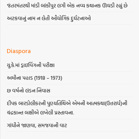
જંતરમંતરથી માંડી બાંકીપુર લગી એક નવ્ય કથાનક ઊઘડી રહ્યું છે
અટકવાનું નામ ન લેતી ઔદ્યોગિક દુર્ઘટનાઓ
Diaspora
યુ.કે.માં ડ્રાઇવિંગની પરીક્ષા
અમીના પહાડ (1918 – 1973)
છ વર્ષનો લંડન નિવાસ
દીપક બારડોલીકરની પુણ્યતિથિએ એમની આત્મકથા(ઉત્તરાર્ધ)ની
ચંદ્રકાન્ત બક્ષીએ લખેલી પ્રસ્તાવના.
ગાંધીને જાણવા, સમજવાની વાટ