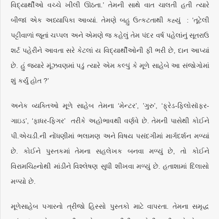
વિદ્યાર્થીઓ વચ્ચે ખીલી ઊઠતા.’ તેમની સાથે વાત ચાલતી હતી ત્યારે
બીજાં એક અધ્યાપિકા આવ્યાં. તેમણે બહુ ઉત્કટતાથી કહ્યું : ‘તૂટેલી
પટ્ટીવાળાં જૂનાં ચપ્પલ અને એમણે જ કહેલું તેમ પંદર વર્ષ પહેલાંનું સૂતરાઉ
શર્ટ પહેરીને આવતા સરે કેટલાં ય વિદ્યાર્થીઓની ફી ભરી છે, દાન આપ્યાં
છે. હું જ્યારે મૂંઝવણમાં પડું ત્યારે એમ કલ્પું કે મૂળે સાહેબે આ સંજોગોમાં
શું કર્યું હોત ?’
અનેક વ્યક્તિઓ મૂળે સાહેબ તેમના ‘મેન્ટર’, ’ગુરુ’, ‘ફ્રેડ-ફિલોસૉફર-
ગાઇડ’, ‘ફાધર-ફિગર’ તરીકે અહોભાવથી વર્ણવે છે. તેમની પાસેથી કોઈને
પી.એચડી.ની નોંધણીમાં ભલામણ અને વિષય પસંદગીમાં માર્ગદર્શન મળ્યાં
છે. કોઈને પુસ્તકમાં તેમના સહલેખક બનવા મળ્યું છે, તો કોઈને
વિરામચિહ્નોથી માંડીને વિશ્લેષણ સુધી શીખવા મળ્યું છે. હતાશામાં દિલાસો
મળ્યો છે.
મૂળેસાહેબ પગારનો ત્રીજો હિસ્સો પુસ્તકો માટે વાપરતા. તેમના સમૃદ્ધ