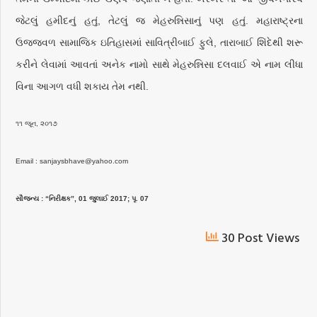
જેટલું હમીદનું હતું, તેટલું જ મેહરુન્નિસાનું પણ હતું. મહારાષ્ટ્રના
ઉજ્જ્વળ સામાજિક ઇતિહાસમાં સાવિત્રીબાઈ ફુલે, તારાબાઈ શિંદેથી શરૂ
કરીને લેવામાં આવતાં અનેક નામો સાથે મેહરુન્નિસા દલવાઈ એ નામ લીધા
વિના આગળ વધી શકાય તેમ નથી.
૧૧ જૂન, ૨૦૧૭
Email : sanjaysbhave@yahoo.com
સૌજન્ય : “નિરીક્ષક”, 01 જુલાઈ 2017; પૃ. 07
30 Post Views