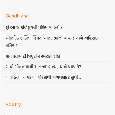
Gandhiana
શું આ જ કળિયુગની પરિભાષા હશે ?
આંતરિક શક્તિ : હિંમત, અંતરાત્માનો અવાજ અને અહિંસક
પ્રતિકાર
માનવતાવાદી ત્રિપુટીને સ્મરણાંજલિ
ગાંધી ‘મોહન’માંથી ‘મહાત્મા’ બન્યા, અને આપણે?
ગાંધીહત્યાના પડઘા: ગોડસેથી ગોળવલકર સુધી …
Poetry