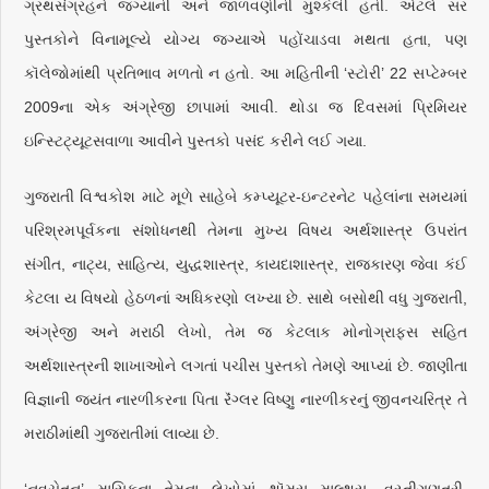
ગ્રંથસંગ્રહને જગ્યાની અને જાળવણીની મુશ્કેલી હતી. એટલે સર
પુસ્તકોને વિનામૂલ્યે યોગ્ય જગ્યાએ પહોંચાડવા મથતા હતા, પણ
કૉલેજોમાંથી પ્રતિભાવ મળતો ન હતો. આ મહિતીની ‘સ્ટોરી’ 22 સપ્ટેમ્બર
2009ના એક અંગ્રેજી છાપામાં આવી. થોડા જ દિવસમાં પ્રિમિયર
ઇન્સ્ટિટ્યૂટસવાળા આવીને પુસ્તકો પસંદ કરીને લઈ ગયા.
ગુજરાતી વિશ્વકોશ માટે મૂળે સાહેબે કમ્પ્યૂટર-ઇન્ટરનેટ પહેલાંના સમયમાં
પરિશ્રમપૂર્વકના સંશોધનથી તેમના મુખ્ય વિષય અર્થશાસ્ત્ર ઉપરાંત
સંગીત, નાટ્ય, સાહિત્ય, યુદ્ધશાસ્ત્ર, કાયદાશાસ્ત્ર, રાજકારણ જેવા કંઈ
કેટલા ય વિષયો હેઠળનાં અધિકરણો લખ્યા છે. સાથે બસોથી વધુ ગુજરાતી,
અંગ્રેજી અને મરાઠી લેખો, તેમ જ કેટલાક મોનોગ્રાફ્સ સહિત
અર્થશાસ્ત્રની શાખાઓને લગતાં પચીસ પુસ્તકો તેમણે આપ્યાં છે. જાણીતા
વિજ્ઞાની જયંત નારળીકરના પિતા રૅંગ્લર વિષ્ણુ નારળીકરનું જીવનચરિત્ર તે
મરાઠીમાંથી ગુજરાતીમાં લાવ્યા છે.