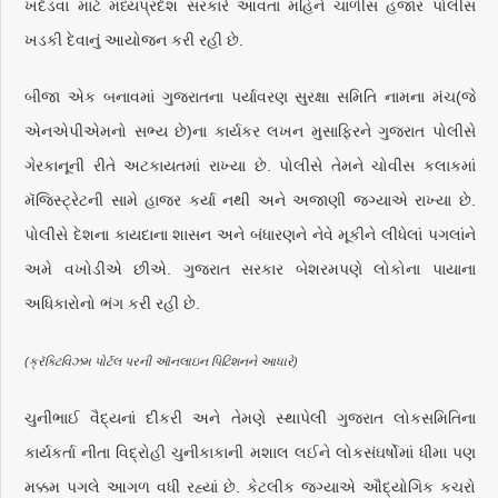
ખદેડવા માટે મધ્યપ્રદેશ સરકારે આવતા મહિને ચાળીસ હજાર પોલીસ
ખડકી દેવાનું આયોજન કરી રહી છે.
બીજા એક બનાવમાં ગુજરાતના પર્યાવરણ સુરક્ષા સમિતિ નામના મંચ(જે
એનએપીએમનો સભ્ય છે)ના કાર્યકર લખન મુસાફિરને ગુજરાત પોલીસે
ગેરકાનૂની રીતે અટકાયતમાં રાખ્યા છે. પોલીસે તેમને ચોવીસ કલાકમાં
મૅજિસ્ટ્રેટની સામે હાજર કર્યા નથી અને અજાણી જગ્યાએ રાખ્યા છે.
પોલીસે દેશના કાયદાના શાસન અને બંધારણને નેવે મૂકીને લીધેલાં પગલાંને
અમે વખોડીએ છીએ. ગુજરાત સરકાર બેશરમપણે લોકોના પાયાના
અધિકારોનો ભંગ કરી રહી છે.
(ક્રૅક્ટિવિઝમ પોર્ટલ પરની ઑનલાઇન પિટિશનને આધારે)
ચુનીભાઈ વૈદ્યનાં દીકરી અને તેમણે સ્થાપેલી ગુજરાત લોકસમિતિના
કાર્યકર્તા નીતા વિદ્રોહી ચુનીકાકાની મશાલ લઈને લોકસંઘર્ષોમાં ધીમા પણ
મક્કમ પગલે આગળ વધી રહ્યાં છે. કેટલીક જગ્યાએ ઔદ્યોગિક કચરો