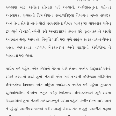
કલ્યાણ માટે કાર્યરત રહેનારા પૂર્વ આચાર્ય, અર્થશાસ્ત્રના મહેનતુ
અધ્યાપક, ગુજરાતી વિશ્વકોશના સમાજવિદ્યા વિભાગના મુખ્ય સંપાદક
અને તેના સેંકડો નાનાં-મોટાં પ્રકરણોના લેખક બાળકૃષ્ણ માધવરાવ મૂળેનું
24 જૂને નેવ્યાંશી વર્ષની વયે અમદાવાદમાં તેમના ઘરે વૃદ્ધાવસ્થાને કારણે
અવસાન થયું. આમ તો, નિવૃત્તિ પછી પણ મૂળે સાહેબ સતત વાચન-લેખન
કરતા. અમદાવાદ, વલ્લભ વિદ્યાનગર અને પાટણની કૉલેજોમાં તે
ભણાવવા પણ જતા.
પાંચેક વર્ષ પહેલાં એક નિમિત્તે તેમના વિશે તેમના અનેક વિદ્યાર્થીઓનો
સંપર્ક કરવાનો થયો હતો. તેમાંથી એક ગાંધીનગરની કૉલેજમાં બિઝિનેસ
મૅનેજમેન્ટ વિષયના એક મહિલા અધ્યાપક આઠેક વર્ષ પહેલાં ગુજરાત
યુનિવર્સિટીની કે.એસ. સ્કૂલ ઓફ બિઝિનેસ મૅનેજમેન્ટમાં મૂળે સરના
વિદ્યાર્થિની હતાં. તેમની કરોડરજ્જુને પરીક્ષા પહેલાં ગંભીર ઈજા થઈ અને
તે પૂરેપૂરાં પથારીવશ બન્યાં. વર્ષ બગાડવું પોષાય તેમ ન હતું. પથારીમાં પડ્યાં