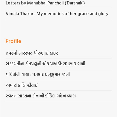
Letters by Manubhai Pancholi (‘Darshak’)
Vimala Thakar : My memories of her grace and glory
Profile
તપસ્વી સારસ્વત ધીરુભાઈ ઠાકર
સરસ્વતીના શ્વેતપદ્મની એક પાંખડી: રામભાઈ બક્ષી
વંચિતોની વાચા : પત્રકાર ઇન્દુકુમાર જાની
અમારાં કાલિન્દીતાઈ
સ્વતંત્ર ભારતના સેનાની કોકિલાબહેન વ્યાસ