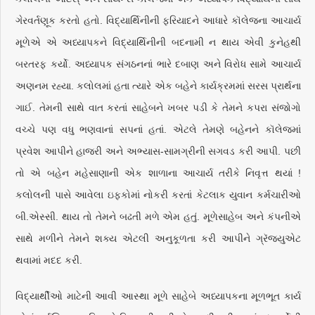
ગેરવર્તણૂક કરતો હતો. વિદ્યાર્થિનીની ફરિયાદને આધારે કૉલેજના આચાર્ય
મૂળેએ એ અધ્યાપકને વિદ્યાર્થિનીની બદનામી ન થાય એવી કુનેહથી
બરતરફ કર્યો. અધ્યાપક સંગઠનનાં ભારે દબાણ અને વિરોધ સામે આચાર્ય
અણનમ રહ્યા. કલોલમાં હતા ત્યારે એક બહેને કાર્યક્રમમાં સરસ પ્રાર્થના
ગાઈ. તેમની સાથે વાત કરતાં સાહેબને ખબર પડી કે તેમને કપરા સંજોગો
વચ્ચે પણ વધુ ભણવાનાં સપનાં હતાં. એટલે તેમણે બહેનને કૉલેજમાં
પ્રવેશ આપીને હાજરી અને અભ્યાસ-સામગ્રીની સગવડ કરી આપી. પછી
તો એ બહેન મહેસાણાની એક શાળાના આચાર્ય તરીકે નિવૃત્ત થયાં !
કલોલની પાસે આવેલા ઇફ્કોમાં નોકરી કરતાં કેટલાક યુવાન કર્મચારીઓ
બી.એસ્સી. થાય તો તેમને બઢતી મળે એમ હતું. મૂળેસાહેબ અને કંપનીએ
સાથે મળીને તેમને શક્ય એટલી અનુકૂળતા કરી આપીને ગ્રૅજ્યુએટ
થવામાં મદદ કરી.
વિદ્યાર્થીઓ માટેની આવી આસ્થા મૂળે સાહેબે અધ્યાપકના મૂળભૂત કાર્ય