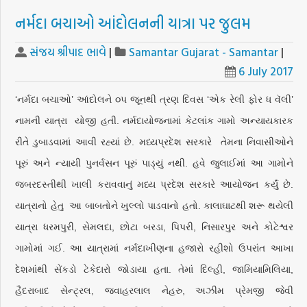
નર્મદા બચાઓ આંદોલનની યાત્રા પર જુલમ
સંજય શ્રીપાદ ભાવે
|
Samantar Gujarat - Samantar
|
6 July 2017
‘નર્મદા બચાઓ’ આંદોલને ૦૫ જૂનથી ત્રણ દિવસ ‘એક રેલી ફોર ધ વૅલી’
નામની યાત્રા યોજી હતી. નર્મદાયોજનામાં કેટલાંક ગામો અન્યાયકારક
રીતે ડુબાડવામાં આવી રહ્યાં છે. મધ્યપ્રદેશ સરકારે તેમના નિવાસીઓને
પૂરું અને ન્યાયી પુનર્વસન પૂરું પાડ્યું નથી. હવે જુલાઈમાં આ ગામોને
જબરદસ્તીથી ખાલી કરાવવાનું મધ્ય પ્રદેશ સરકારે આયોજન કર્યું છે.
યાત્રાનો હેતુ આ બાબતોને ખુલ્લો પાડવાનો હતો. કાલાઘાટથી શરૂ થયેલી
યાત્રા ધરમપુરી, સેમલદા, છોટા બરડા, પિપરી, નિસારપુર અને કોટેશ્વર
ગામોમાં ગઈ. આ યાત્રામાં નર્મદાખીણના હજારો રહીશો ઉપરાંત આખા
દેશમાંથી સેંકડો ટેકેદારો જોડાયા હતા. તેમાં દિલ્હી, જામિયામિલિયા,
હૈદરાબાદ સેન્ટ્રલ, જવાહરલાલ નેહરુ, અઝીમ પ્રેમજી જેવી