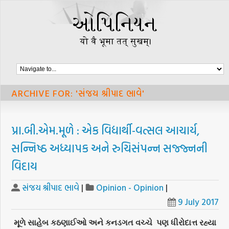
ARCHIVE FOR: 'સંજય શ્રીપાદ ભાવે'
પ્રા.બી.એમ.મૂળે : એક વિદ્યાર્થી-વત્સલ આચાર્ય,
સન્નિષ્ઠ અધ્યાપક અને રુચિસંપન્ન સજ્જ્નની
વિદાય
સંજય શ્રીપાદ ભાવે
|
Opinion - Opinion
|
9 July 2017
મૂળે સાહેબ કઠણાઈઓ અને કનડગત વચ્ચે પણ ધીરોદાત્ત રહ્યા