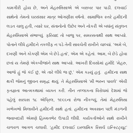
કામગીરી હોય છે, અને મેહરુન્નિસાએ એ બરાબર પાર પાડી. દલવાઈ
સાથેનો તેમનો ઘરસંસાર માત્ર ઓગણીસ વર્ષનો. સામાજિક સ્તરે હમીદની
લડત ચાલુ હતી, ત્યારે ઘર, સંતાનોનો ઉછેર અને નોકરી એ બધાંનું સંતુલન
મેહરુન્નિસાએ સંભાળ્યું. ફરિયાદ તો બાજુ પર, સમરસતાથી સાથ આપ્યો.
પોતાને લીધે હમીદને તકલીફ ન પડે તેની સાવચેતી રાખીને ચાલ્યાં. ‘અમે બે,
દખણી અને કોકણી એમ બે છેડે હતાં’, એમ એ કહેતાં. આમ, બે છેડે હોવા
છતાં ય તેમણે એકબીજાંને સાથ આપ્યો. આખરી દિવસોમાં હમીદે ‘મેહરુ,
આજે હું જે કંઈ છું, એ તારે લીધે જ છું,’ એમ કહ્યું હતું. હમીદના સાથ
થકી જેમનું જીવન સમૃદ્ધ થયું. તે મેહરુન્નિસાએ ‘મી ભરુન પાવલે’ એવી
કૃતજ્ઞતા આત્મકથામાં વ્યક્ત કરી. તીન તલ્લાકના વિરોધમાં દેશમાં જે
પહેલું સરઘસ ૧૮ એપ્રિલ, ૧૯૬૬ના રોજ નીકળ્યું, તેમાં મેહરુન્નિસા
ખભેખભો મિલાવીને હમીદની સાથે હતાં. હમીદના અવસાન પછી મંડળની
જવાબદારી એમણે હિમ્મતભેર ઉપાડી લીધી. કાર્યકર્તાઓને સાથે રાખીને
ચળવળ આગળ ચલાવી. ‘હમીદ દલવાઈ ઇસ્લામિક રિસર્ચ ઇન્સ્ટિટ્યૂટ’