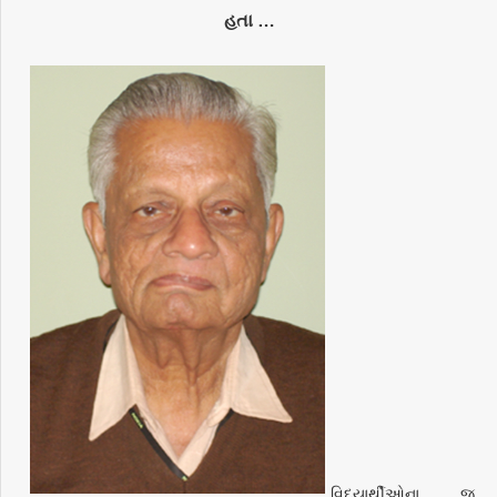
હતા …
વિદ્યાર્થીઓના જ