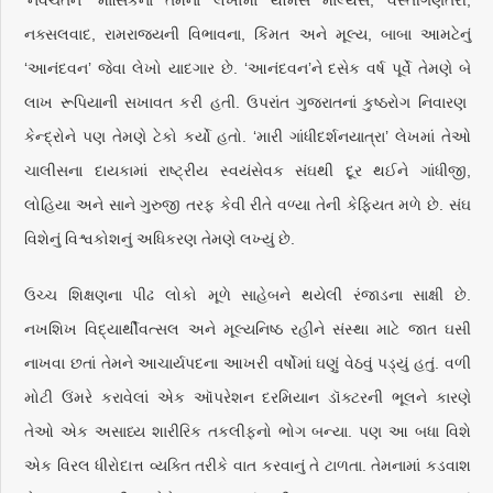
‘નવચેતન’ માસિકના તેમના લેખોમાં થૉમસ માલ્થસ, વસ્તીગણતરી,
નક્સલવાદ, રામરાજ્યની વિભાવના, કિંમત અને મૂલ્ય, બાબા આમટેનું
‘આનંદવન’ જેવા લેખો યાદગાર છે. ‘આનંદવન’ને દસેક વર્ષ પૂર્વે તેમણે બે
લાખ રૂપિયાની સખાવત કરી હતી. ઉપરાંત ગુજરાતનાં કુષ્ઠરોગ નિવારણ
કેન્દ્રોને પણ તેમણે ટેકો કર્યો હતો. ‘મારી ગાંધીદર્શનયાત્રા’ લેખમાં તેઓ
ચાલીસના દાયકામાં રાષ્ટ્રીય સ્વયંસેવક સંઘથી દૂર થઈને ગાંધીજી,
લોહિયા અને સાને ગુરુજી તરફ કેવી રીતે વળ્યા તેની કેફિયત મળે છે. સંઘ
વિશેનું વિશ્વકોશનું અધિકરણ તેમણે લખ્યું છે.
ઉચ્ચ શિક્ષણના પીઢ લોકો મૂળે સાહેબને થયેલી રંજાડના સાક્ષી છે.
નખશિખ વિદ્યાર્થીવત્સલ અને મૂલ્યનિષ્ઠ રહીને સંસ્થા માટે જાત ઘસી
નાખવા છતાં તેમને આચાર્યપદના આખરી વર્ષોમાં ઘણું વેઠવું પડ્યું હતું. વળી
મોટી ઉંમરે કરાવેલાં એક ઑપરેશન દરમિયાન ડૉક્ટરની ભૂલને કારણે
તેઓ એક અસાધ્ય શારીરિક તકલીફનો ભોગ બન્યા. પણ આ બધા વિશે
એક વિરલ ધીરોદાત્ત વ્યક્તિ તરીકે વાત કરવાનું તે ટાળતા. તેમનામાં કડવાશ