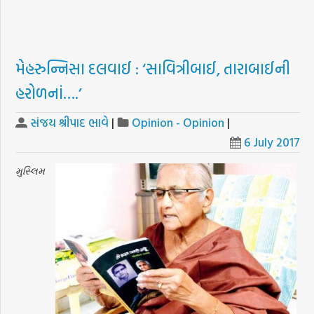
મેહરુન્નિસા દલવાઈ : ‘સાવિત્રીબાઈ, તારાબાઈની
હરોળનાં….’
સંજય શ્રીપાદ ભાવે
|
Opinion - Opinion
|
6 July 2017
મુસ્લિમ