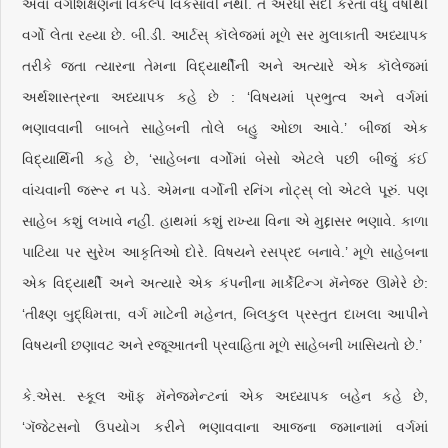
એવાં વર્ગશિક્ષણના વિકલ્પે વિકસાવી નથી. તે અરધી સદી કરતાં વધુ વર્ષોથી
વર્ગો લેતા રહ્યા છે. બી.ડી. આર્ટસ્ કૉલેજમાં મૂળે સર મુલાકાતી અધ્યાપક
તરીકે જતા ત્યારના તેમના વિદ્યાર્થીની અને અત્યારે એક કૉલેજમાં
અર્થશાસ્ત્રના અધ્યાપક કહે છે : ‘વિષયમાં પ્રભુત્વ અને વર્ગમાં
ભણાવવાની બાબતે સાહેબની તોલે બહુ ઓછા આવે.’ બીજાં એક
વિદ્યાર્થિની કહે છે, ‘સાહેબના વર્ગોમાં બેસો એટલે પછી બીજું કંઈ
વાંચવાની જરૂર ન પડે. એમના વર્ગોની રનિંગ નોટ્સ્ લો એટલે પૂરું. પણ
સાહેબ કશું લખાવે નહીં. હાથમાં કશું રાખ્યા વિના એ મુદ્દાસર ભણાવે. કાળા
પાટિયા પર સુરેખ આકૃતિઓ દોરે. વિષયને રસપ્રદ બનાવે.’ મૂળે સાહેબના
એક વિદ્યાર્થી અને અત્યારે એક કંપનીના માર્કેટિન્ગ મૅનેજર ઊમેરે છે:
‘તીક્ષ્ણ બુદ્ધિમત્તા, વર્ગ માટેની મહેનત, બિલકુલ પ્રસ્તુત દાખલા આપીને
વિષયની છણાવટ અને રજૂઆતની પ્રવાહિતા મૂળે સાહેબની ખાસિયતો છે.’
કે.એસ. સ્કૂલ ઑફ મૅનેજમેન્ટનાં એક અધ્યાપક બહેન કહે છે,
‘ગૅજેટસનો ઉપયોગ કરીને ભણાવવાના આજના જમાનામાં વર્ગમાં