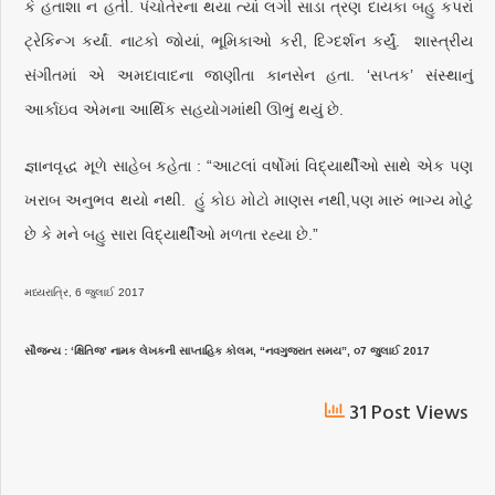
કે હતાશા ન હતી. પંચોતેરના થયા ત્યાં લગી સાડા ત્રણ દાયકા બહુ કપરાં
ટ્રેકિન્ગ કર્યાં. નાટકો જોયાં, ભૂમિકાઓ કરી, દિગ્દર્શન કર્યું. શાસ્ત્રીય
સંગીતમાં એ અમદાવાદના જાણીતા કાનસેન હતા. ‘સપ્તક’ સંસ્થાનું
આર્કાઇવ એમના આર્થિક સહયોગમાંથી ઊભું થયું છે.
જ્ઞાનવૃદ્ધ મૂળે સાહેબ કહેતા : “આટલાં વર્ષોમાં વિદ્યાર્થીઓ સાથે એક પણ
ખરાબ અનુભવ થયો નથી. હું કોઇ મોટો માણસ નથી,પણ મારું ભાગ્ય મોટું
છે કે મને બહુ સારા વિદ્યાર્થીઓ મળતા રહ્યા છે.”
મધ્યરાત્રિ, 6 જુલાઈ 2017
સૌજન્ય : ‘ક્ષિતિજ’ નામક લેખકની સાપ્તાહિક કોલમ, “નવગુજરાત સમય”, ૦7 જુલાઈ 2017
31 Post Views