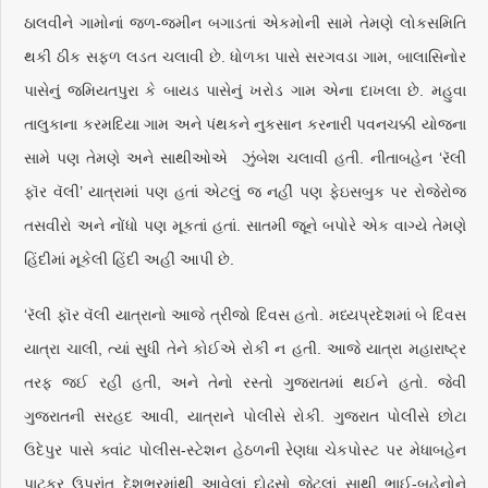
ઠાલવીને ગામોનાં જળ-જમીન બગાડતાં એકમોની સામે તેમણે લોકસમિતિ
થકી ઠીક સફળ લડત ચલાવી છે. ધોળકા પાસે સરગવડા ગામ, બાલાસિનોર
પાસેનું જમિયતપુરા કે બાયડ પાસેનું ખરોડ ગામ એના દાખલા છે. મહુવા
તાલુકાના કરમદિયા ગામ અને પંથકને નુકસાન કરનારી પવનચક્કી યોજના
સામે પણ તેમણે અને સાથીઓએ ઝુંબેશ ચલાવી હતી. નીતાબહેન ‘રૅલી
ફૉર વૅલી’ યાત્રામાં પણ હતાં એટલું જ નહીં પણ ફેઇસબુક પર રોજેરોજ
તસવીરો અને નોંધો પણ મૂકતાં હતાં. સાતમી જૂને બપોરે એક વાગ્યે તેમણે
હિંદીમાં મૂકેલી હિંદી અહીં આપી છે.
‘રૅલી ફૉર વૅલી યાત્રાનો આજે ત્રીજો દિવસ હતો. મધ્યપ્રદેશમાં બે દિવસ
યાત્રા ચાલી, ત્યાં સુધી તેને કોઈએ રોકી ન હતી. આજે યાત્રા મહારાષ્ટ્ર
તરફ જઈ રહી હતી, અને તેનો રસ્તો ગુજરાતમાં થઈને હતો. જેવી
ગુજરાતની સરહદ આવી, યાત્રાને પોલીસે રોકી. ગુજરાત પોલીસે છોટા
ઉદેપુર પાસે ક્વાંટ પોલીસ-સ્ટેશન હેઠળની રેણધા ચેકપોસ્ટ પર મેધાબહેન
પાટકર ઉપરાંત દેશભરમાંથી આવેલાં દોઢસો જેટલાં સાથી ભાઈ-બહેનોને