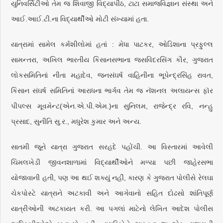
યુનિવર્સિટીઓ તેમ જ શિવાજી વિદ્યાપીઠ, ટાટા સમાજવિજ્ઞાન સંસ્થા અને
આઈ.આઈ.ટી.ના વિદ્યાર્થીઓ મોટી સંખ્યામાં હતા.
યાત્રામાં સામેલ કર્મશીલોમાં હતાં : મેધા પાટકર, ઓડિશાના પ્રફુલ્લ
સામન્તરા, અખિલ ભારતીય કિસાનસભાના જસવિંદરસિંગ કૌર, ગુજરાત
લોકસમિતિનાં નીતા મહાદેવ, જનસંઘર્ષ વાહિનીના ભૂપેન્દ્રસિંહ રાવત,
કિસાન સંઘર્ષ સમિતિનાં આરાધના ભાર્ગવ તેમ જ નૅશનલ અલાયન્સ ફૉર
પીપલ્સ મૂવમેન્ટ(એન.એ.પી.એમ.)ના સુનિલમ, રાજેન્દ્ર રવિ, નન્હુ
પ્રસાદ, સુનીતિ સુ.ર., મધુરેશ કુમાર અને અન્ય.
સાતમી જૂને યાત્રા ગુજરાત સરહદે પહોંચી. આ વિસ્તારમાં આવેલી
ચિમલખેડી જીવનશાળામાં વિદ્યાર્થીઓને મળ્યા પછી જાહેરસભા
યોજાવાની હતી, પણ આ થઈ શક્યું નહીં, કારણ કે ગુજરાત પોલીસે રેલઘા
ચેકપોસ્ટે યાત્રાને અટકાવી અને આગેવાનો સહિત દોઢસો શાંતિપૂર્ણ
યાત્રીઓની અટકાયત કરી. આ પગલાં માટેનો લેખિત આદેશ પોલીસ