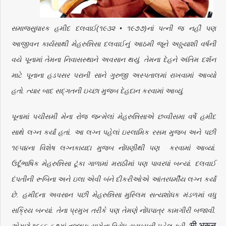
સમાજસુધારક હમીદ દલવાઈ(૧૯૩૨ • ૧૯૭૭)નાં પત્ની જ નહીં પણ
આજીવન કાર્યસાથી મેહરુન્નિસા દલવાઈનું આઠમી જૂને અઠ્ઠ્યાશી વર્ષની
વયે પૂનામાં તેમના નિવાસસ્થાને અવસાન થયું. તેમના દેહને અંતિમ દર્શન
માટે પૂનાના હડપસર પરાની સાને ગુરુજી અસ્પતાલમાં રાખવામાં આવ્યો
હતો. ત્યાર બાદ સદ્‌ગતની ઇચ્છા મુજબ દેહદાન કરવામાં આવ્યું.
પૂનામાં પચીસમી મેના રોજ જન્મેલાં મેહરુન્નિસાએ છવ્વીસમા વર્ષે હમીદ
સાથે લગ્ન કર્યાં હતાં. આ લગ્ન પહેલાં ઇસ્લામિક રસમ મુજબ અને પછી
૧૯૫૪ના વિશેષ લગ્નકાયદા મુજબ નોંધણીથી પણ કરવામાં આવ્યાં.
ઉર્દૂભાષિક મેહરુન્નિસા ટૂંકા ગાળામાં મરાઠીમાં પણ પાવરધાં બન્યાં. દલવાઈ
દંપતીની રૂબિના અને ઇલા એવી બંને દીકરીઓએ આંતરધર્મીય લગ્ન કર્યાં
છે. હમીદના અવસાન પછી મેહરુન્નિસા મુસ્લિમ સત્યશોધક મંડળમાં વધુ
સક્રિય બન્યાં. તેના પ્રમુખ તરીકે પણ તેમણે નોંધપાત્ર કામગીરી બજાવી.
मी
भरून
એમણે ૧૯૮૬-૮૭માં તલ્લાક સામેના વિરોધ સરઘસની પહેલ કરી. ‘