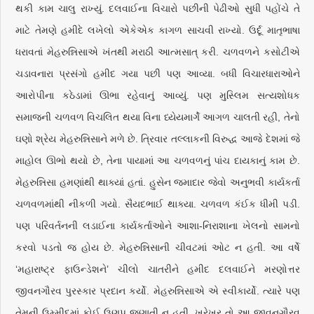
થકી કામ ચાલુ રાખ્યું. દલવાઈના વિચારો પછીની પેઢીઓ સુધી પહોંચે તે
માટે તેમણે હમીદે લખેલો એકેએક કાગળ સાચવી રાખ્યો. ઉર્દૂ માતૃભાષા
ધરાવતાં મેહરુન્નિસાએ ખંતથી મરાઠી આત્મસાત્‌ કરી. ચળવળને કસોટીએ
ચડાવનારા પ્રસંગો હમીદ ગયા પછી પણ આવ્યા. બધી વિચારધારાઓને
આરોપીના કઠેડામાં ઊભા રહેવાનું આવ્યું. પણ મુસ્લિમ સત્યશોધક
સમાજની ચળવળ વિચલિત થયા વિના ધ્યેયમાર્ગે આગળ ચાલતી રહી, તેનો
ઘણો શ્રેય મેહરુન્નિસાને મળે છે. ત્રિવાર તલ્લાકની વિરુદ્ધ આજે દેશમાં જે
માહોલ ઊભો થયો છે, તેના પાયામાં આ ચળવળનું પાંચ દાયકાનું કામ છે.
મેહરુન્નિસા હમણાંથી થાક્યાં હતાં. હુસેન જમાદાર જેવો અનુભવી કાર્યકર્તા
ચળવળમાંથી નીકળી ગયો. સૈયદભાઈ થાક્યા. ચળવળ કંઈક ધીમી પડી.
પણ પરિવર્તનની લડાઈના કાર્યકર્તાઓને આશા-નિરાશાના ખેલનો સામનો
કરવો પડતો જ હોય છે. મેહરુન્નિસાની ચીવટમાં ઓટ ન હતી. આ વર્ષે
‘મહારાષ્ટ્ર ફાઉન્ડેશને’ ચીલો ચાતરીને હમીદ દલવાઈને મરણોત્તર
જીવનગૌરવ પુરસ્કાર પ્રદાન કર્યો. મેહરુન્નિસાએ એ સ્વીકાર્યો. ત્યારે પણ
તેમની ઉમ્મીદમાં કોઈ ઉણપ જણાતી ન હતી. ખરેખર તો આ જીવનગૌરવ