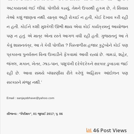
અટકાયતમાં લઈ લીધાં. પોલીસે કહ્યું, તેમને ઉપરથી હુકમ છે, તે સિવાય
તેઓ કશું જાણતા નથી. યાત્રા અહીં રોકાઈ ન હતી, કોઈ દેખાવ કરી રહી
ન હતી. કોઈને કશી મુશ્કેલી ઊભી થાય એવા કોઈ કાર્યક્રમનું આયોજન
પણ ન હતું. એ માત્ર એના રસ્તે આગળ વધી રહી હતી. ગુજરાતનું આ તે
કેવું શાસનતંત્ર, આ તે કેવી પોલીસ ? પિસ્તાળીસ હજાર કુટુંબોને કોઈ પણ
પ્રકારના પુનર્વસન વિના ઉખાડીને ફેંકવામાં આવી રહ્યાં છે. ગામડાં, શહેર,
જંગલ, મકાન, ખેતર, ઝાડ-પાન, પશુપંખી દરેકેદરેકને સરકાર ડુબાડવા જઈ
રહી છે. આવા સમયે બંધારણીય રીતે કરેલું અહિંસક આંદોલન પણ
સરકારને મંજૂર નથી.’
Email : sanjaysbhave@yahoo.com
સૌજન્ય : “નિરીક્ષક”, 01 જુલાઈ 2017; પૃ. 06
46 Post Views