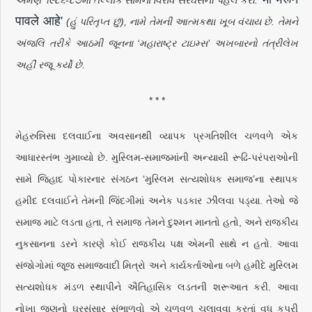
पावले
आहे'
(હું પરિતૃપ્ત છું), નામે તેમની આત્મકથા ખૂબ વંચાય છે. તેમને
અંજલિ તરીકે આઠમી જૂનના ‘મહારાષ્ટ્ર ટાઇમ્સ’ અખબારનો તંત્રીલેખ
અહીં રજૂ કર્યો છે.
* * *
મેહરુન્નિસા દલવાઈના અવસાનથી વ્યાપક પ્રગતિશીલ ચળવળે એક
આધારસ્તંભ ગુમાવ્યો છે. મુસ્લિમ-સમાજમાંની અન્યાયી રૂઢિ-પરંપરાઓની
સામે જિહાદ પોકારનાર સંગઠન ‘મુસ્લિમ સત્યશોધક સમાજ’ના સ્થાપક
હમીદ દલવાઈને તેમની જિંદગીમાં અનેક પડકાર ઝીલવા પડ્યા. તેઓ જે
સમાજ માટે લડતા હતા, તે સમાજ તેમને દુશ્મન માનતો હતો, અને રાજકીય
નુકસાનના ડરને કારણે કોઈ રાજકીય પક્ષ એમની સાથે ન હતો. આવા
સંજોગોમાં જૂજ સમાજવાદી મિત્રો અને કાર્યકર્તાઓના બળે હમીદે મુસ્લિમ
સત્યશોધક મંડળ સ્થાપીને ઐતિહાસિક લડતની શરૂઆત કરી. આવા
નોખા જણનો ઘરસંસાર સંભાળવો એ ચળવળ ચલાવવા કરતાં વધુ કપરી