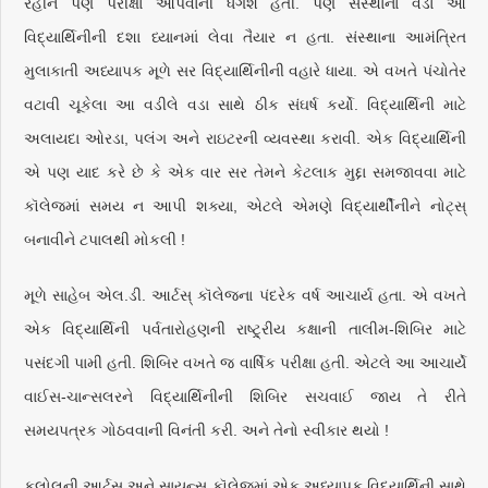
રહીને પણ પરીક્ષા આપવાની ધગશ હતી. પણ સંસ્થાના વડા આ
વિદ્યાર્થિનીની દશા ધ્યાનમાં લેવા તૈયાર ન હતા. સંસ્થાના આમંત્રિત
મુલાકાતી અધ્યાપક મૂળે સર વિદ્યાર્થિનીની વહારે ધાયા. એ વખતે પંચોતેર
વટાવી ચૂકેલા આ વડીલે વડા સાથે ઠીક સંઘર્ષ કર્યો. વિદ્યાર્થિની માટે
અલાયદા ઓરડા, પલંગ અને રાઇટરની વ્યવસ્થા કરાવી. એક વિદ્યાર્થિની
એ પણ યાદ કરે છે કે એક વાર સર તેમને કેટલાક મુદ્દા સમજાવવા માટે
કૉલેજમાં સમય ન આપી શક્યા, એટલે એમણે વિદ્યાર્થીનીને નોટ્સ્
બનાવીને ટપાલથી મોકલી !
મૂળે સાહેબ એલ.ડી. આર્ટસ્ કૉલેજના પંદરેક વર્ષ આચાર્ય હતા. એ વખતે
એક વિદ્યાર્થિની પર્વતારોહણની રાષ્ટ્ર્રીય કક્ષાની તાલીમ-શિબિર માટે
પસંદગી પામી હતી. શિબિર વખતે જ વાર્ષિક પરીક્ષા હતી. એટલે આ આચાર્યે
વાઈસ-ચાન્સલરને વિદ્યાર્થિનીની શિબિર સચવાઈ જાય તે રીતે
સમયપત્રક ગોઠવવાની વિનંતી કરી. અને તેનો સ્વીકાર થયો !
કલોલની આર્ટસ્ અને સાયન્સ કૉલેજમાં એક અધ્યાપક વિદ્યાર્થિની સાથે