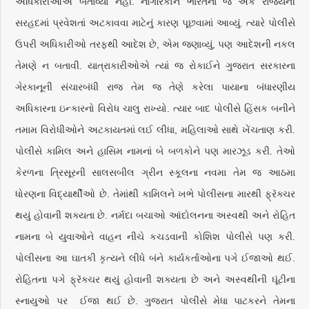
અધિકારીઓએ બતાવ્યો નહીં. નાગરિકોને ભારતના જ એક રાજ્યની
સરહદમાં પ્રવેશતાં અટકાવવા માટેનું કારણ પૂછવામાં આવ્યું. ત્યારે પોલીસે
ઉપરી અધિકારીઓ તરફથી આદેશ છે, એમ જણાવ્યું, પણ આદેશની નકલ
તેમણે ન બતાવી. યાત્રાકારીઓએ ત્યાં જ રોકાઈને ગુજરાત સરકારના
ગેરકાનૂની સંચારબંધી રાજ તેમ જ તેણે કરેલા પાયાના બંધારણીય
અધિકારના ઇન્કારનો વિરોધ ચાલુ રાખ્યો. ત્યાર બાદ પોલીસે હિંસક બનીને
તમામ વિરોધીઓને અટકાયતમાં લઈ લીધા, મહિલાઓ સાથે ખેંચતાણ કરી.
પોલીસે કામિલ અને હાસિમ નામનાં બે બળકોને પણ મારઝૂડ કરી. તેઓ
કેરળના ત્રિસૂરની સાલસબીલ ગ્રીન સ્કૂલના નવમા તેમ જ આઠમા
ધોરણના વિદ્યાર્થીઓ છે. તેમાંથી કામિલને ખભે પોલીસના મારથી ફ્રૅક્ચર
થયું હોવાની શક્યતા છે. નર્મદા બચાઓ આંદોલનના અસ્વથી અને રોહિત
નામના બે યુવાઓને વાહન નીચે કચડવાની કોશિશ પોલીસે પણ કરી.
પોલીસના આ ઘાતકી કૃત્યને લીધે બંને કાર્યકર્તાઓના પગે ઈજાઓ થઈ.
રોહિતના પગે ફ્રૅક્ચર થયું હોવાની શક્યતા છે અને અસ્વથીની ઘૂંટીના
સ્નાયુઓ પર ઈજા થઈ છે. ગુજરાત પોલીસે મેધા પાટકરને તેમના