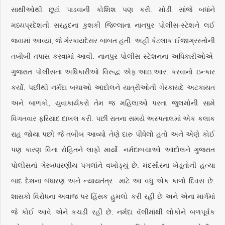
સાથીઓથી છૂટાં પાડવાની કોશિશ પણ કરી. મોડી સાંજે બધાંને
મધ્યપ્રદેશની સરહદના કુશકી જિલ્લાના નાનપુર પોલીસ-સ્ટેશને લઈ
જવામાં આવ્યાં, જે ગેરકાયદેસર બાબત હતી. અહીં કેટલાક ઈજાગ્રસ્તોની
તબીબી તપાસ કરવામાં આવી. નાનપુર પોલીસ સ્ટેશનના અધિકારીઓએ
ગુજરાત પોલીસના અધિકારીઓ વિરુદ્ધ એફ.આઇ.આર. કરવાનો ઇન્કાર
કર્યો. પછીથી નર્મદા બચાઓ આંદોલને યાત્રીઓની ગેરકાયદે અટકાયત
અને બાળકો, યુવાકાર્યકરો તેમ જ મહિલાઓ પરના જુલમોની સામે
વિગતવાર ફરિયાદ દાખલ કરી. પછી રાતના સમયે અસ્પતાલમાં એક કલાક
રાહ જોયા પછી જે તબીબ આવ્યો તેણે દારુ પીધેલો હતો અને એણે કોઈ
પણ કારણ વિના રોહિતને લાફો માર્યો. નર્મદાબચાઓ આંદોલને ગુજરાત
પોલીસનાં ગેરબંધારણીય પગલાંને વખોડ્યું છે. મંદસૌરના ખેડૂતોની હત્યા
બાદ દેશના બંધારણ અને ન્યાયતંત્ર માટે આ વધુ એક કાળો દિવસ છે.
શાસકો વિરોધના અવાજ પર હિંસક હુમલો કરી રહી છે અને એના માર્ગમાં
જે કોઈ આવે એને કચડી રહી છે. નર્મદા વૅલીમાંથી લોકોને બળપૂર્વક