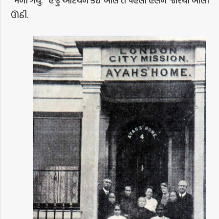
“મળી ગયું.” હજુ એટિયન કંઈ બોલે તે પહેલાં હેલન જોરથી બોલી
ઊઠી.