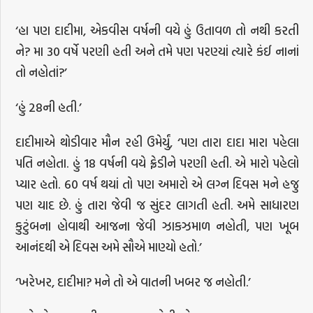
‘હા પણ દાદીમા, એકવીસ વર્ષની વયે હું ઉતાવળ તો નથી કરતી
ને? મા 30 વર્ષે પરણી હતી અને તમે પણ પરણ્યાં ત્યારે કંઈ નાનાં
તો નહોતાં?’
‘હું 28ની હતી.’
દાદીમાએ થોડીવાર મૌન રહી ઉમેર્યું, ‘પણ તારા દાદા મારા પહેલા
પતિ નહોતા. હું 18 વર્ષની વયે ફ્રેડીને પરણી હતી. એ મારો પહેલો
પ્યાર હતો. 60 વર્ષ થયાં તો પણ અમારો એ લગ્ન દિવસ મને હજુ
પણ યાદ છે. હું તારા જેવી જ સુંદર લાગતી હતી. અમે સાધારણ
કુટુંબના હોવાથી આજના જેવી ઝાકઝમાળ નહોતી, પણ ખૂબ
આનંદથી એ દિવસ અમે સૌએ માણ્યો હતો.’
‘ખરેખર, દાદીમા? મને તો એ વાતની ખબર જ નહોતી.’