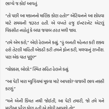
ભાગ્યે જ કોઈ આવતું.
“તો પછી આ મકાનનો માલિક કોણ હતો?” એટિયનને આ શોધવા
માટે સમયની જરૂરત હતી. એ વખતે હજુ ઈન્ટરનેટ એટલું
વિકસીત નહોતું કે બધા જવાબ તરત મળી જાય.
“તમે એમ કરો,” એણે હેલનને કહ્યું, “હું બનતી મહેનત કરી શક્ય
હશે તેટલી માહિતી એકઠી કરી તમને ફોન કરી, મળવાનું રાખીશ.
પણ એક વાત પૂછું?”
“ચોક્કસ, બોલો.” સ્મિત સહિત હેલને કહ્યું.
“આ પેટી મારા મ્યુઝિયમાં મૂકવા માટે આપશો? વાજબી ભાવ નક્કી
કરશું.”
“મને એની કિંમત નથી જોઈતી, આ પેટી તમારી, જો તમે મને
મારીઆ પરૈરા કોણ હતી એ શોધી આપશો તો!”