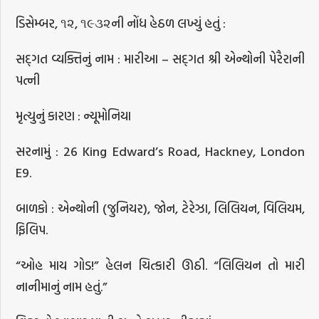
ડિસેમ્બર, ૧૨, ૧૯૩૨ની નોંધ હેઠળ લખ્યું હતું :
સદ્ગત વ્યક્તિનું નામ : મારીઆ – સદ્ગત શ્રી એન્થોની પેરૈરાની
પત્ની
મૃત્યુનું કારણ : ન્યૂમોનિયા
સરનામું : 26 King Edward’s Road, Hackney, London
E9.
બાળકો : એન્થોની (જુનિયર), જોન, ટેરેઝા, લિલિયન, વિલિયમ,
ફિલિપ.
“ઓહ માય ગોડ!” હેલન ચિત્કારી ઊઠી. “લિલિયન તો મારી
નાનીમાનું નામ હતું.”