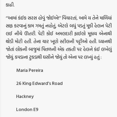
કાઢી.
‘’આમાં કંઈક સરસ હોવું જોઈએ!’’ વિચારતાં, આમે ય તેને માળિયાં
સાફ કરવાનું કામ ગમતું નહોતું, એટલે બધું પડતું મૂકી હેલન પેટી
લઈ નીચે ઊતરી. પેટી કોઈ અમલદારી ફાઈલો મૂકાય એનાથી
થોડી મોટી હતી. તેના ચાર ખૂણે સ્ટીલની પટ્ટીઓ હતી. ધ્યાનથી
જોતાં લોકની બાજુમાં પિત્તળની એક તકતી પર હેલને કંઈ લખેલું
જોયું. કપડાના ટુકડાથી ઘસીને જોયું તો એના પર લખ્યું હતું :
Maria Pereira
26 King Edward’s Road
Hackney
London E9