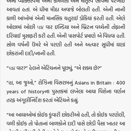
એના વ્યક્તિત્વમાં એની કોમળતા અને માતૃત્વ ભાવના પરખાઈ
આવતાં હતાં. એ ધીમા મીઠા અવાજે બોલતી હતી. એની નાની
કાળી આંખોમાં એની માનસિક ચતુરાઈ ડોકિયાં કરતી હતી. એણે
ઓછામાં ઓછી ૫૪ વાર ઇન્ડિયા અને બ્રિટન વચ્ચેની તોફાની
દરિયાઈ મુસાફરી કરી હતી. એની પાસપોર્ટ પ્રમાણે એ વિધવા હતી.
સોળ વર્ષની ઉંમરે એ પરણી હતી અને અત્યાર સુધીમાં ઘણાં
છોકરાંની દાદી/નાની હતી.
“૫૪ વાર?” હેલને એટિયનને પૂછ્યું, “એ શક્ય છે?”
“હા, આ જુઓ,” રોઝિના વિસરામનું Asians in Britain : 400
years of historyના પુસ્તકમાં લખેલા આયા વિશેના વર્ણન
તરફ અંગૂલીનિર્દેશ કરતાં એટિયને કહ્યું.
“આ આયાઓમાં કોઈક કુંવારી છોકરીઓ હતી, તો કોઈક પરણેલી,
વળી કોઈક તો પોતાનાં બાળકોને દાદી પાસે છોડી પૈસા ખાતર આ