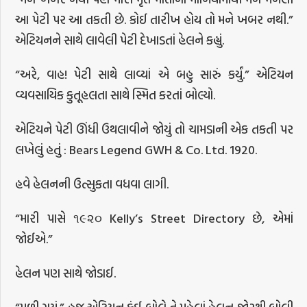
આ પેટી પર આ તકતી છે. કોઈ તારીખ હોય તો મને ખબર નથી.”
એટિયનને સાથે લાવેલી પેટી દેખાડતાં હેલને કહ્યું.
“અરે, વાહ! પેટી સાથે લાવ્યાં એ બહુ સારું કર્યું.” એટિયન
વ્યવસાયિક કુતૂહલતા સાથે સ્મિત કરતાં બોલ્યો.
એટિયને પેટી ઊંધી ઉથલાવીને જોયું તો ચામડાની એક તકતી પર
લખેલું હતું : Bears Legend GWH & Co. Ltd. 1920.
હવે હેલનની ઉત્સુકતા વધવા લાગી.
“મારી પાસે ૧૯૨૦ Kelly’s Street Directory છે, એમાં
જોઈએ.”
હેલન પણ સાથે જોડાઈ.