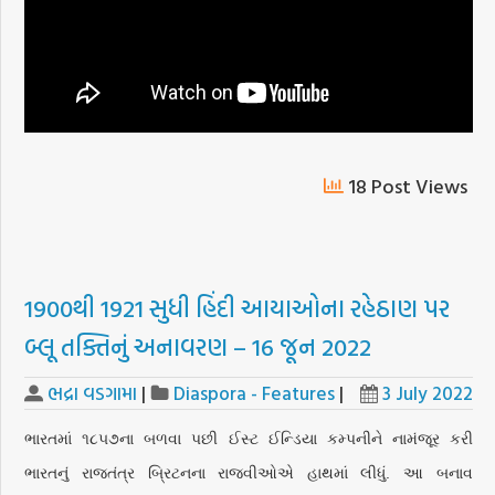
18 Post Views
1900થી 1921 સુધી હિંદી આયાઓના રહેઠાણ પર
બ્લૂ તક્તિનું અનાવરણ – 16 જૂન 2022
ભદ્રા વડગામા
|
Diaspora - Features
|
3 July 2022
ભારતમાં ૧૮૫૭ના બળવા પછી ઈસ્ટ ઈન્ડિયા કમ્પનીને નામંજૂર કરી
ભારતનું રાજતંત્ર બ્રિટનના રાજવીઓએ હાથમાં લીધું. આ બનાવ