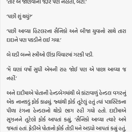
‘તારે એ જાણવાની જરૂર પણ નહોતી, બેટા.’
‘પછી શું થયું?’
‘પછી આવ્યા હિટલરના સૈનિકો અને બીજા યુવાનો સાથે તારા
દાદાને પણ પકડીને લઈ ગયા.’
બે ઘડી બન્ને સ્ત્રીઓ ઊંડા વિચારમાં ગરકી પડી.
‘મેં ઘણાં વર્ષો સુધી એમની રાહ જોઈ પણ એ પાછા આવ્યા જ
નહીં.’
અને દાદીમાએ પોતાની હેન્ડબેગમાંથી બે કાંટાવાળું હેન્ડલ વગરનું
એક નાનકડું ફોર્ક કાઢ્યું. જ્યાંથી ફોર્ક તૂટેલું હતું ત્યાં પ્લાસ્ટિકના
પીળા રંગના હેન્ડલનો થોડો ભાગ રહી ગયો હતો. દાદીમાએ
સૂઝનને તૂટેલો ફોર્ક આપતાં કહ્યું, ‘સૈનિકો આવ્યા ત્ચારે અમે
જમતાં હતાં. ફ્રેડીએ પોતાનો ફોર્ક તોડી મને અડધો આપતાં કહ્યું હતું,