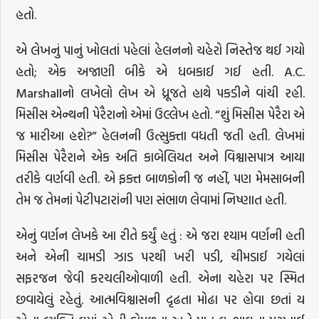
હતો.
એ લેખનું પાનું ખોલતાં પહેલાં હેલનનો ચહેરો નિસ્તેજ થઈ ગયો
હતો; એક અજાણી બીકે એ ધબકાઈ ગઈ હતી. A.C.
Marshallનો લખેલો લેખ એ ધ્રૂજતે હાથે પકડીને વાંચી રહી.
મિસીસ એન્થની પેરૈરાનો એમાં ઉલ્લેખ હતો. “શું મિસીસ પેરૈરા એ
જ મારીઆ હશે?” હેલનની ઉત્સુક્તા વધતી જતી હતી. લેખમાં
મિસીસ પેરૈરાને એક અતિ કાબેલિયત અને વિશ્વાસપાત્ર આયા
તરીકે વર્ણવી હતી. એ ફક્ત બાળકોની જ નહીં, પણ મેમસાબની
તેમ જ તેમનાં પેટીપટારાંની પણ સંભાળ લેવામાં નિષ્ણાત હતી.
એનું વર્ણન લેખકે આ રીતે કર્યું હતું : એ જરા શ્યામ વર્ણની હતી
અને એની ચામડી ઝાડ પરથી ખરી પડી, ચીમડાઈ ગયેલાં
સફરજન જેવી કરચલીઓવાળી હતી. એના ચહેરા પર સ્મિત
છવાયેલું રહેતું. આત્મવિશ્વાસની દૃઢતા મોઢા પર હોવા છતાં ય