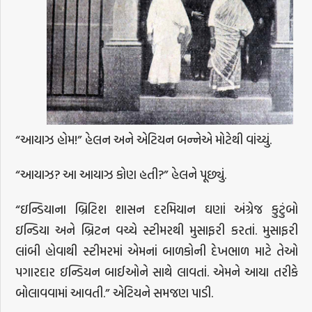
“આયાઝ હોમ!” હેલન અને એટિયન બન્નેએ મોટેથી વાંચ્યું.
“આયાઝ? આ આયાઝ કોણ હતી?” હેલને પૂછ્યું.
“ઇન્ડિયાના બ્રિટિશ શાસન દરમિયાન ઘણાં અંગ્રેજ કુટુંબો
ઇન્ડિયા અને બ્રિટન વચ્ચે સ્ટીમરથી મુસાફરી કરતાં. મુસાફરી
લાંબી હોવાથી સ્ટીમરમાં એમનાં બાળકોની દેખભાળ માટે તેઓ
પગારદાર ઇન્ડિયન બાઈઓને સાથે લાવતાં. એમને આયા તરીકે
બોલાવવામાં આવતી.” એટિયને સમજણ પાડી.