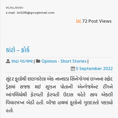
૨૯/૦૮/૨૦૨૦
e.mail : bv0245@googlemail.com
72 Post Views
કાંટો – ફોર્ક
ભદ્રા વડગામા
|
Opinion - Short Stories
|
5 September 2022
સુંદર ફૂલોથી શણગારેલા એક નાનકડા સિનેગોગમાં લગ્નના સફેદ
ડ્રેસમાં સજ્જ થઈ સૂઝન પોતાની એન્ગેજમેન્ટ રીંગને
આંગળિયોથી ફેરવતી ફેરવતી ઉદાસ ચહેરે સાવ એકલી
વિચારમગ્ન બેઠી હતી. બીજા હાથમાં ફૂલોનો ગુલદસ્તો પકડ્યો
હતો.