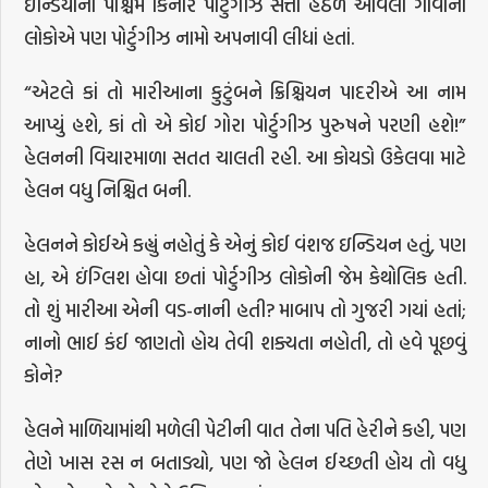
ઇન્ડિયાના પશ્ચિમ કિનારે પોર્ટુગીઝ સત્તા હેઠળ આવેલા ગોવાના
લોકોએ પણ પોર્ટુગીઝ નામો અપનાવી લીધાં હતાં.
“એટલે કાં તો મારીઆના કુટુંબને ક્રિશ્ચિયન પાદરીએ આ નામ
આપ્યું હશે, કાં તો એ કોઈ ગોરા પોર્ટુગીઝ પુરુષને પરણી હશે!”
હેલનની વિચારમાળા સતત ચાલતી રહી. આ કોયડો ઉકેલવા માટે
હેલન વધુ નિશ્ચિત બની.
હેલનને કોઈએ કહ્યું નહોતું કે એનું કોઈ વંશજ ઇન્ડિયન હતું, પણ
હા, એ ઇંગ્લિશ હોવા છતાં પોર્ટુગીઝ લોકોની જેમ કેથોલિક હતી.
તો શું મારીઆ એની વડ-નાની હતી? માબાપ તો ગુજરી ગયાં હતાં;
નાનો ભાઈ કંઈ જાણતો હોય તેવી શક્યતા નહોતી, તો હવે પૂછવું
કોને?
હેલને માળિયામાંથી મળેલી પેટીની વાત તેના પતિ હેરીને કહી, પણ
તેણે ખાસ રસ ન બતાડ્યો, પણ જો હેલન ઈચ્છતી હોય તો વધુ