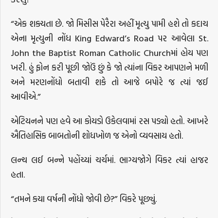
“એક શક્યતા છે. જો મિસીસ પેરૈરા અહીં મૃત્યુ પામી હશે તો કદાચ
એના મૃત્યુની નોંધ King Edward’s Road પર આવેલા St.
John the Baptist Roman Catholic Churchમાં હોય પણ
ખરી. હું ફોન કરી પૂછી જોઉં છું કે જો ત્યાંના વિકર આપણને મળી
અને મરણનોંધો બતાવી શકે તો આજે બપોરે જ ત્યાં જઈ
આવીએ.”
એટિયનને પણ હવે આ કોયડો ઉકેલવામાં રસ પડ્યો હતો. આખરે
ઐતિહાસિક બાબતોની શોધખોળ જ એનો વ્યવસાય હતો.
લન્ચ લઈ બન્ને પહોંચ્યાં ચર્ચમાં. ભાગ્યજોગે વિકર ત્યાં હાજર
હતા.
“તમને કયા વર્ષની નોંધો જોવી છે?” વિકરે પૂછ્યું.