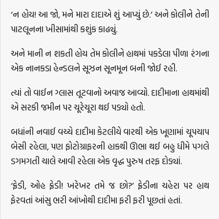
‘ન હોય! આ જો, મને મારા દાદાએ શું આપ્યું છે.’ અને કોલીને તેની
પાટલૂનના ખીસામાંથી કશુંક કાઢ્યું.
અને માની ન શકતી હોય તેમ કોલીને હાથમાં પકડેલા પીળા રંગના
એક નાનકડા હેન્ડલને સૂઝન સૂનમૂન બની જોઈ રહી.
ત્યાં તો વાઈન ગ્લાસ તૂટવાનો અવાજ આવ્યો. દાદીમાના હાથમાંથી
એ સરકી જમીન પર ચૂરેચૂરા થઈ પડ્યો હતો.
બધાંની નવાઈ વચ્ચે દાદીમા કેટલીયે વારથી એક ખૂણામાં ચૂપચાપ
બેસી રહેલા, પણ ફોટોગ્રાફરની હાકથી ઊભા થઈ બહુ ધીમે પગલે
ડગમગતી ચાલે આવી રહેલા એક વૃદ્ધ પુરુષ તરફ દોડ્યાં.
‘ફ્રેડી, ઓહ ફ્રેડી! ખરેખર તમે જ છો?’ ફ્રેડીના ચહેરા પર હાથ
ફેરવતાં આંસુ ભરી આંખોથી દાદીમા ફરી ફરી પૂછતાં હતાં.