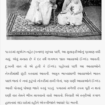
૧૮૬૯માં સૂએઝ નહેર (કનાલ) ખૂલ્યા પછી, આ મુસાફરીઓનું પ્રમાણ વધી
ગયું. એવું મનાય છે કે દર વર્ષે લગભગ ૧૪૦ આયાઓ ઈંગ્લંડ આવતી.
દુ:ખની વાત તો એ હતી કે ઈંગ્લંડ પહોંચ્યાં પછી આ આયાઓને
નેકરીમાંથી છૂટી કરવામાં આવતી. અમુક ભાગ્યશાળી આયાઓને ભારત
પાછાં જતાં કે નવાં કુટુંબો નોકરીમાં રાખી લેતાં, પણ ઘણી આયાઓને ઈંગ્લંડ
આવી પોતાનું પોષણ જાતે કરવું પડતું. પગારમાં મળેલી રકમ પૂરી ન થતાં
ઘણી વાર તેમને ભીખ માગવાનો વારો આવતો. બિચારી એ સ્ત્રીઓ કંગાળ
હાલતમાં ગંદા ઘરોમાં રહીને એકબીજાંને આધારે પેટ ભરતી.