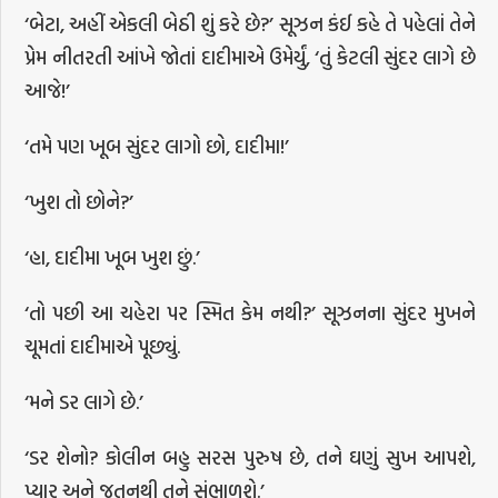
‘બેટા, અહીં એકલી બેઠી શું કરે છે?’ સૂઝન કંઈ કહે તે પહેલાં તેને
પ્રેમ નીતરતી આંખે જોતાં દાદીમાએ ઉમેર્યું, ‘તું કેટલી સુંદર લાગે છે
આજે!’
‘તમે પણ ખૂબ સુંદર લાગો છો, દાદીમા!’
‘ખુશ તો છોને?’
‘હા, દાદીમા ખૂબ ખુશ છું.’
‘તો પછી આ ચહેરા પર સ્મિત કેમ નથી?’ સૂઝનના સુંદર મુખને
ચૂમતાં દાદીમાએ પૂછ્યું.
‘મને ડર લાગે છે.’
‘ડર શેનો? કોલીન બહુ સરસ પુરુષ છે, તને ઘણું સુખ આપશે,
પ્યાર અને જતનથી તને સંભાળશે.’