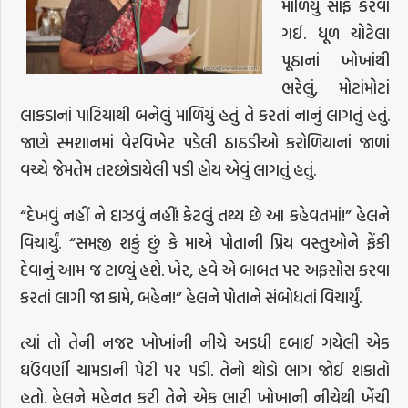
માળિયું સાફ કરવા
ગઈ. ધૂળ ચોટેલા
પૂઠાનાં ખોખાંથી
ભરેલું, મોટાંમોટાં
લાકડાનાં પાટિયાથી બનેલું માળિયું હતું તે કરતાં નાનું લાગતું હતું.
જાણે સ્મશાનમાં વેરવિખેર પડેલી ઠાઠડીઓ કરોળિયાનાં જાળાં
વચ્ચે જેમતેમ તરછોડાયેલી પડી હોય એવું લાગતું હતું.
“દેખવું નહીં ને દાઝવું નહીં! કેટલું તથ્ય છે આ કહેવતમાં!” હેલને
વિચાર્યું. “સમજી શકું છું કે માએ પોતાની પ્રિય વસ્તુઓને ફેંકી
દેવાનું આમ જ ટાળ્યું હશે. ખેર, હવે એ બાબત પર અફસોસ કરવા
કરતાં લાગી જા કામે, બહેન!” હેલને પોતાને સંબોધતાં વિચાર્યું.
ત્યાં તો તેની નજર ખોખાંની નીચે અડધી દબાઈ ગયેલી એક
ઘઉંવર્ણી ચામડાની પેટી પર પડી. તેનો થોડો ભાગ જોઈ શકાતો
હતો. હેલને મહેનત કરી તેને એક ભારી ખોખાની નીચેથી ખેંચી