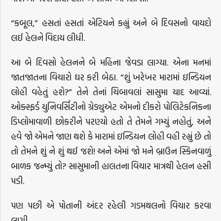
“કબૂલ,” હસતાં હસતાં એટિયને કહ્યું અને બે દિવસનો વાયદો
લઈ હેલને વિદાય લીધી.
આ બે દિવસો હેલનને બે મહિના જેવડા લાગ્યા. એના મનમાં
જાતજાતના વિચારો ઘર કરી બેઠા. “શું ખરેખર મારામાં ઇન્ડિયન
લોહી વહેતું હશે?” તેને તેનાં ચિબાવલાં સાસુમા યાદ આવ્યાં.
ઓક્સ્ફર્ડ યુનિવર્સિટીનો ગ્રેડ્યુએટ એમનો દીકરો પોલિટેકનિકના
ડિપ્લોમાવાળી છોકરીને પરણ્યો હતો તે તેમને ગમ્યું નહોતું, અને
હવે જો એમને જાણ થશે કે મારામાં ઇન્ડિયન લોહી વહી રહ્યું છે તો
તો તેમને શું ને શું થઈ જશે! અને એમાં જો મને બ્રાઉન સ્કિનવાળું
બાળક જન્મ્યું તો? સાસુમાની હાલતના વિચાર માત્રથી હેલન હસી
પડી.
પણ પછી એ પોતાની અંદર રહેલી ગડમથલનો વિચાર કરવા
લાગી.