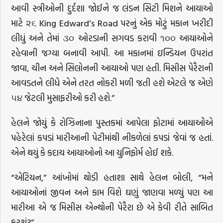
આવી સ્ત્રીઓની દુર્દશા જોઈને જ લંડન સિટી મિશને આયાઓ
માટે ૨૬ King Edward’s Road પરનું એક મોટું મકાન ખરીદી
લીધું અને તેમાં ૩૦ ઓરડાની સગવડ કરાવી ૧૦૦ આયાઓને
રહેવાની જગ્યા બનાવી આપી. આ મકાનમાં ઇન્ડિયન ઉપરાંત
જાવા, ચીન અને સિલોનની આયાઓ પણ હતી. મિસીસ પેરૈરાની
આવડતને લીધે એને તરત નોકરી મળી જતી હશે એટલે જ એણે
૫૪ જેટલી મુસાફરીઓ કરી હશે.”
હેલને જોયું કે રોઝિનાના પુસ્તકમાં આપેલા ફોટામાં આયાઓેએ
પહેરેલાં કપડાં મારીઆની પેટીમાંથી નીકળેલાં કપડાં જેવાં જ હતાં.
એને થયું કે કદાચ આયાઓનો આ યુનિફોર્મ હોઈ શકે.
“એટિયન,” આંખોમાં થોડી હતાશા સાથે હેલન બોલી, “મને
આયાઓનાં જીવન અને કામ વિશે ઘણું જાણવા મળ્યું પણ આ
મારીઆ એ જ મિસીસ એન્થોની પેરૈરા છે એ કેવી રીતે સાબિત
કરશું?”