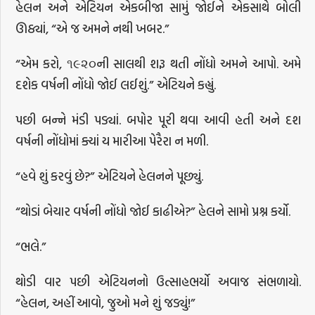
હેલન અને એટિયન એકબીજા સામું જોઈને એકસાથે બોલી
ઊઠ્યાં, “એ જ અમને નથી ખબર.”
“એમ કરો, ૧૯૨૦ની સાલથી શરૂ થતી નોંધો અમને આપો. અમે
દશેક વર્ષની નોંધો જોઈ લઈશું.” એટિયને કહ્યું.
પછી બન્ને મંડી પડ્યાં. બપોર પૂરી થવા આવી હતી અને દશ
વર્ષની નોંધોમાં ક્યાં ય મારીઆ પેરૈરા ન મળી.
“હવે શું કરવું છે?” એટિયને હેલનને પૂછ્યું.
“થોડાં બેચાર વર્ષની નોંધો જોઈ કાઢીએ?” હેલને સામો પ્રશ્ન કર્યો.
“ભલે.”
થોડી વાર પછી એટિયનનો ઉત્સાહભર્યો અવાજ સંભળાયો.
“હેલન, અહીં આવો, જુઓ મને શું જડ્યું!”