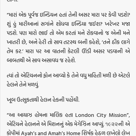
“મારાં એક પૂર્વજ ઇન્ડિયન હતાં તેની અસર મારા પર કેવી પડશે?
શું હું મારીઆનાં સગાંને શોધવા ઇન્ડિયા જઈશ? ખરેખર મજા
પડશે. પણ મારો ભાઈ તો એમ કરતાં મને રોકવાનો જ એની મને
ખાતરી છે, અને હેરી તો સાવ તટસ્થ બની કહેશે, ‘તને ઠીક લાગે
તેમ કર.’ મારા પર આ વાતની કેટલી ઊંડી અસર પડવાની એ
બાબતથી એ સાવ અસાવધ જ રહેશે.
ત્યાં તો એટિયનનો ફોન આવ્યો કે તેને વધુ માહિતી મળી છે એટલે
હેલને તેને મળવું.
ખૂબ ઉત્સુકતાથી હેલન હેકની પહોંચી.
“આ આયાઝ હોમના માલિક હતા London City Mission”,
એટિયને હેલનને એ મિશનનું એક મેગેઝિન આપ્યું. ૧૯૨૨ની એ
કોપીમાં Ayah’s and Amah’s Home શિર્ષક હેઠળ લખેલો લેખ