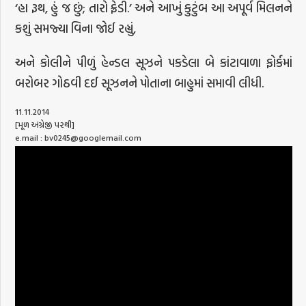
‘હા રૂથ, હું જ છું; તારો ફ્રેડી.’ અને આખું કુટુંબ આ અપૂર્વ મિલનને
કશું સમજ્યા વિના જોઈ રહ્યું,
અને કોલીને પીળું હેન્ડલ સૂઝને પકડેલા બે કાંટાવાળા ફોર્કમાં
બરોબર ગોઠવી દઈ સૂઝનને પોતાના બાહુમાં સમાવી લીધી.
11.11.2014
[મૂળ અંગ્રેજી પરથી]
e.mail : bv0245@googlemail.com