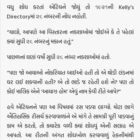
વધુ શોધ કરતાં એટિયને જોયું તો ૧૯૨૧ની Kelly’s
Directoryમાં ૨૬ નંબરની નોંધ નહોતી.
“ચાલો, આપણે આ વિસ્તારના નકશાઓમાં જોઈએ કે તે પહેલાં
ક્યાં સુધી ૨૬ નંબરનું મકાન હતું.”
પાછળનાં ઘણાં વર્ષો સુધી ૨૬ નંબર નકશાઓમાં હતો.
“પણ જો આયાઓ નોકરિયાત બાઈઓ હતી તો એ થોડી લંડનમાં
ઘર લઈ શકવાની હતી? એ તો ભાડે જ રહેતી હશે ને? પણ તો
કોઈ માલિક એને ‘આયાઝ હોમ’ એવું નામ કેવી રીતે આપે?”
હવે એટિયનને પણ આ વિષયમાં રસ પડવા લાગ્યો. મોટા ભાગે
ઐતિહાસિક રીસર્ચ કરવાવાળાંને એ માંગે તે સામગ્રી પૂરી પાડવાનું
કામ એ કરતો, તો ક્યારેક વળી ક્યાં શોધવું એની સલાહ એ
આપતો. આ રીતની અંગત શોધખોળ કરવાવાળું હેકનીમાંથી