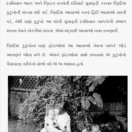
દરમિયાન ભારત અને બ્રિટન વચ્ચેની દરિયાઈ મુસાફરી કરનાર બ્રિટિશ
કુટુંબોની સંખ્યા વધી ગઈ. બ્રિટિશ આયાઓ કરતાં હિંદી આયાઓ સસ્તી
પડે, તેથી ઘણાં કુટુંબો આ લાંબી મુસાફરી દરમિયાન બાળકોની સંભાળ
રાખવા તેમને નોકરીમાં રાખતાં. એમાં મદ્રાસી આયાઓ ખાસ વખણાતી.
બ્રિટિશ કુટુંબોના ઘણા ફોટાઓમાં આ આયાઓ તેમનાં બાળકે જોડે
આપણને જોવા મળે છે. એમને ફોટાઓમાં સાથે રાખવામાં એ કુટુંબોનો
પૈસાપાત્ર તરીકેનો મોભો વધે એ જ આશય હતો.