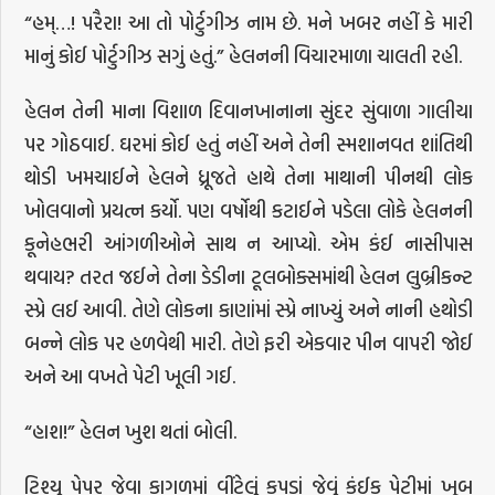
“હમ્…! પરૈરા! આ તો પોર્ટુગીઝ નામ છે. મને ખબર નહીં કે મારી
માનું કોઈ પોર્ટુગીઝ સગું હતું.” હેલનની વિચારમાળા ચાલતી રહી.
હેલન તેની માના વિશાળ દિવાનખાનાના સુંદર સુંવાળા ગાલીચા
પર ગોઠવાઈ. ઘરમાં કોઈ હતું નહીં અને તેની સ્મશાનવત શાંતિથી
થોડી ખમચાઈને હેલને ધ્રૂજતે હાથે તેના માથાની પીનથી લોક
ખોલવાનો પ્રયત્ન કર્યો. પણ વર્ષોથી કટાઈને પડેલા લોકે હેલનની
કૂનેહભરી આંગળીઓને સાથ ન આપ્યો. એમ કંઈ નાસીપાસ
થવાય? તરત જઈને તેના ડેડીના ટૂલબોક્સમાંથી હેલન લુબ્રીકન્ટ
સ્પ્રે લઈ આવી. તેણે લોકના કાણાંમાં સ્પ્રે નાખ્યું અને નાની હથોડી
બન્ને લોક પર હળવેથી મારી. તેણે ફરી એકવાર પીન વાપરી જોઈ
અને આ વખતે પેટી ખૂલી ગઈ.
“હાશ!” હેલન ખુશ થતાં બોલી.
ટિશ્યુ પેપર જેવા કાગળમાં વીંટેલું કપડાં જેવું કંઈક પેટીમાં ખૂબ