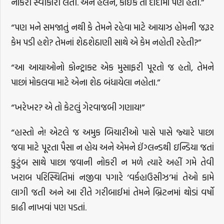
નોકરી સ્વીકારી લેતી. અને હેલન, કોઈક તો દાદીમા પણ હતી.”
“પણ મને સમજાતું નથી કે તેમને રહેવા માટે આયાઝ હોમની જરૂર
કેમ પડી હશે? તેમનાં શેઠશેઠાણી સાથે એ કેમ નહોતી રહેતી?”
“આ આયાઓનો કોન્ટ્રાક્ટ એક મુસાફરી પૂરતો જ હતો, તેમને
પાછાં મોકલવા માટે એના શેઠ બંધાયેલા નહોતા.”
“ખરેખર? એ તો કેટલું ગેરવાજબી ગણાય!”
“હાસ્તો ને! એટલે જ અમુક બિચારીઓ પાસે પાસે જ્યારે પાછા
જવા માટે પૂરતા પૈસા ન હોય અને એમને ઈંગ્લન્ડથી ઇન્ડિયા જતાં
કુટુંબ સાથે પાછા જવાની નોકરી ન મળે ત્યારે અહીં ગમે તેવી
ખરાબ પરિસ્થિતિમાં નજીવા પગારે ‘વર્કહાઉસીઝ’માં તેઓ કામે
લાગી જતી અને આ રીતે ગરીબાઈમાં તેમને બ્રિટનમાં થોડાં વર્ષો
કાઢી નાખવાં પણ પડતાં.