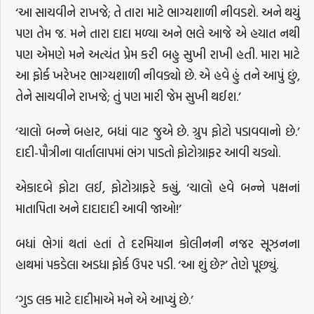
‘આ સાચવીને રાખજે; તે તારા માટે ભાગ્યશાળી નીવડશે. અને થયું
પણ તેમ જ. મને તારા દાદા મળ્યા અને ભલે આજે એ હયાત નથી
પણ એમણે મને અત્યંત પ્રેમ કરી બહુ સુખી રાખી હતી. મારા માટે
આ ફોર્ક ખરેખર ભાગ્યશાળી નીવડ્યો છે. એ હવે હું તને આપું છું,
તેને સાચવીને રાખજે; તું પણ મારી જેમ સુખી થઈશ.’
‘ચાલો બન્ને બહાર, બધાં વાટ જુએ છે. ગ્રુપ ફોટો પડાવવાનો છે.’
દાદી-પૌત્રીના વાર્તાલાપમાં ભંગ પાડતો ફોટોગ્રાફર આવી ચડ્યો.
એકાદબે ફોટા લઈ, ફોટોગ્રાફરે કહ્યું, ‘ચાલો હવે બન્ને પક્ષનાં
માતાપિતા અને દાદાદાદી આવી જાઓ!’
બધાં ભેગાં થતાં હતાં તે દરમિયાન કોલીનની નજર સૂઝનના
હાથમાં પકડેલા અડધા ફોર્ક ઉપર પડી. ‘આ શું છે?’ તેણે પૂછ્યું.
‘ગુડ લક માટે દાદીમાએ મને એ આપ્યું છે.’