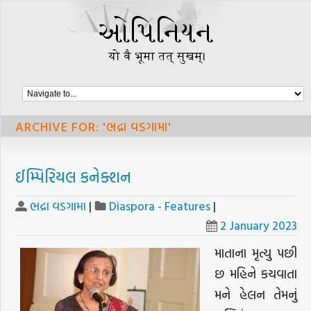
ARCHIVE FOR: 'ભદ્રા વડગામા'
ઈમ્પિરિયલ કનેક્શન
ભદ્રા વડગામા
|
Diaspora - Features
|
2 January 2023
માતાના મૃત્યુ પછી
છ મહિને કચવાતા
મને હેલન તેમનું