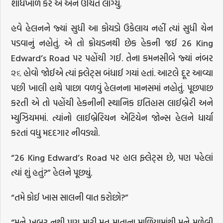
શોધખોળ કરે એ એને ઉચિત લાગ્યું.
હવે હેલનને જ્યાં સુધી આ કોયડો ઉકેલાય નહીં ત્યાં સુધી ચેન
પડવાનું નહોતું. એ તો ક્રોયડનથી છેક હેકની જઈ 26 King
Edward’s Road પર પહોંચી ગઈ. તેના કમનસીબે જ્યાં નંબર
૨૬ હોવો જોઈએ ત્યાં ફ્લેટ્સ બંધાઈ ગયાં હતાં. આટલે દૂર આવ્યા
પછી ખાલી હાથે પાછા વળવું હેલનના માનસમાં નહોતું. પૂછપાછ
કરતી એ તો પહોંચી હેકનીની સ્થાનિક ઇતિહાસ લાઈબ્રેરી અને
મ્યુઝિયમમાં. ત્યાંનો લાઈબ્રેરિયન એટિયેન જોન્સ હેલને ધાર્યા
કરતાં વધુ મદદગાર નીવડ્યો.
“26 King Edward’s Road પર હાલ ફ્લેટ્સ છે, પણ પહેલાં
ત્યાં શું હતું?” હેલને પૂછ્યું.
“તમે કોઈ ખાસ સાલની વાત કરોછો?”
“મને ખબર નથી પણ મારી મૃત માતાના માળિયામાંથી મને મળેલી