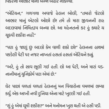
વિકરનો આભાર માની બન્ને બહાર નીકળ્યાં.
“એટિયન,” ગળગળા અવાજે હેલન બોલી, “તમારો જેટલો
આભાર માનું એટલો ઓછો છે! તમે તો મારા જીવનની રાહ
બદલવામાં નિમિતરૂપ બન્યા છો. આ મહેનતનો કર હું ક્યારે ય
ચૂકવી શકીશ નહીં.”
“પણ હું જાણું છું બદલો કેમ વાળી શકો છો!” હેલનના હાથમાં
પકડેલી પેટી પર નજર નાખતાં હસતાં હસતાં એટિયને કહ્યું.
“અરે, હું તો સાવ ભૂલી ગઈ હતી. લો આ પેટી, અને મારાં વડ-
નાનીમાનું યુનિફોર્મ પણ એમાં છે.”
ઘેર પાછાં વળતાં વળતાં હેલનનું મન વિચારોના વમળમાં ભમ્યા
કર્યું. એક આખી નવી દુનિયા એના માટે ખુલ્લી ગઈ હતી.
“શું હું એમાં ઘૂમી શકીશ?” અને મનોમન ખુશ થતી એ હસી પડી.