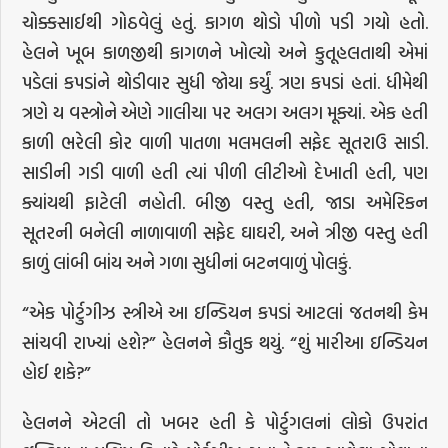
ચોક્કસાઈથી ગોઠવેલું હતું. કાગળ થોડો પીળો પડી ગયો હતો.
હેલને ખૂબ કાળજીથી કાગળને ખોલ્યો અને કુતૂહલતાથી એમાં
પડેલાં કપડાંને થોડીવાર સુધી જોયા કર્યું. ત્રણ કપડાં હતાં. ધીમેથી
ત્રણે ય વસ્ત્રોને એણે ગાલીચા પર અલગ અલગ મૂક્યાં. એક હતી
કાળી ભરેલી કોર વાળી પાતળા મલમલની સફેદ સૂતરાઉ સાડી.
સાડીની ગડી વાળી હતી ત્યાં પીળી લીટીઓ દેખાતી હતી, પણ
ક્યાંયથી ફાટેલી નહોતી. બીજી વસ્તુ હતી, જાડા અમેરિકન
સૂતરની બનેલી નાળાવાળી સફેદ ઘાઘરી, અને ત્રીજી વસ્તુ હતી
કાળું લાંબી બાંય અને ગળા સુધીનાં બટનવાળું પોલકું.
“એક પોર્ટુગીઝ સ્ત્રીએ આ ઇન્ડિયન કપડાં આટલાં જતનથી કેમ
સાંચવી રાખ્યાં હશે?” હેલનને કૌતુક થયું. “શું મારીઆ ઇન્ડિયન
હોઈ શકે?”
હેલનને એટલી તો ખબર હતી કે પોર્ટુગલનાં લોકો ઉપરાંત