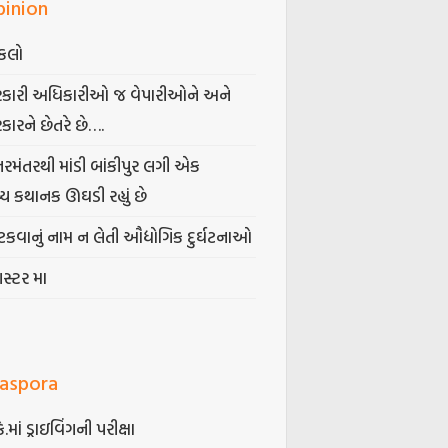
pinion
કલો
કારી અધિકારીઓ જ વેપારીઓને અને
કારને છેતરે છે….
તરમંતરથી માંડી બાંકીપુર લગી એક
્ય કથાનક ઊઘડી રહ્યું છે
કવાનું નામ ન લેતી ઔદ્યોગિક દુર્ઘટનાઓ
ગસ્ટર મા
iaspora
કે.માં ડ્રાઇવિંગની પરીક્ષા