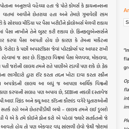
પોતાના અનુભવો વહેંચ્યા હતા જે પોતે કોમર્સ કે ફાયનાન્સના
Ar
્સની વાતમાં આવીને છેતરાયા હતા અને તેમણે ગુમાવેલી રકમ
Ar
કે સોશ્યલ મીડિયા પર પૈસા ખરીદીને ફોલોઅર્સ મેળવી શકાય
 પૈસા નાખીને તેને બુસ્ટ કરી શકાય છે. ફિનફ્લુએન્સર્સને
પ્રસાર કરવા પૈસા આપતી હોય છે કારણ કે તેમના માર્કેટના
 કે ઝેરોદા કે પછી અપસ્ટૉક્સ જેવાં પ્લેટફોર્મ્સ પર આધાર રાખી
“I
હેવામાં જ સાર છે. ડિજીટલ વિશ્વમાં પૈસા મેળવવા, મોકલવા,
fl
ામ પતી જશેની લાલચ તમને રાતે પાણીએ રડાવી પણ શકે છે. ફેક
gr
રાઓના ભાગીદારો દ્વારા શૅર કરતા તદ્દન ખોટા દાવા કરતા સ્ક્રીન
O
યમ અપગ્રેડની લાલચ આ બધું જ આપણા આર્થિક વિશ્વની
fl
રોકાણ કરવાની સલાહ પણ અપાય છે, SEBIના નકલી દસ્તાવેજ
in
ુ.પી.આઇ. રિફંડ અને ક્યૂ.આર. કૉડના કૌભાંડ વગેરે ધુતારાઓની
im
. સતર્ક રહો અને છેતરપીંડીથી બચો – લાલચ તમને લઈ ડૂબશે
 વે એ કે તમે કોઈને ફોન કરો એ પહેલાં જ્યારે સતર્કતનો જે
Pl
ટાળો આવતો હોય તો પણ એકવાર વધુ સાંભળી લેવો જેથી જોશમાં
ki