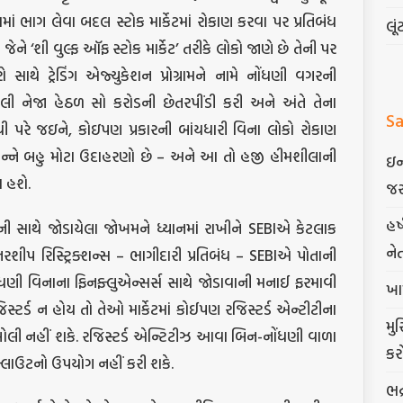
માં ભાગ લેવા બદલ સ્ટોક માર્કેટમાં રોકાણ કરવા પર પ્રતિબંધ
લૂં
જેને ‘શી વુલ્ફ ઑફ સ્ટોક માર્કેટ’ તરીકે લોકો જાણે છે તેની પર
ો સાથે ટ્રેડિંગ એજ્યુકેશન પ્રોગ્રામને નામે નોંધણી વગરની
લી નેજા હેઠળ સો કરોડની છેતરપીંડી કરી અને અંતે તેના
Sa
ી પરે જઇને, કોઇપણ પ્રકારની બાંયધારી વિના લોકો રોકાણ
બન્ને બહુ મોટા ઉદાહરણો છે – અને આ તો હજી હીમશીલાની
ઇન
ા હશે.
જર
હર
ની સાથે જોડાયેલા જોખમને ધ્યાનમાં રાખીને SEBIએ કેટલાક
ને
ટનરશીપ રિસ્ટ્રિક્શન્સ – ભાગીદારી પ્રતિબંધ – SEBIએ પોતાની
ોંધણી વિનાના ફિનફ્લુએન્સર્સ સાથે જોડાવાની મનાઈ ફરમાવી
ખા
સ્ટર્ડ ન હોય તો તેઓ માર્કેટમાં કોઈપણ રજિસ્ટર્ડ એન્ટીટીના
મુ
 બોલી નહીં શકે. રજિસ્ટર્ડ એન્ટિટીઝ આવા બિન-નોંધણી વાળા
કર
ક્લાઉટનો ઉપયોગ નહીં કરી શકે.
ભદ