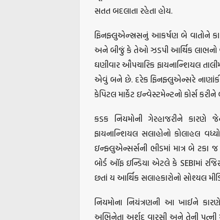
સતત બદલાતા રહેતા હોય.
ફિનફ્લુએન્સ્રસનું આકર્ષણ બે વાતોને 
અને બીજું કે તેઓ ઝડપી આર્થિક લાભન
ઘણીવાર ઔપચારિક ફાયનાન્શિયલ તાલીમ
એવું બને છે. દરેક ફિનફ્લુએન્સરે નાણા
કેપિટલ માર્કેટ ઇન્વેસ્ટમેન્ટનો કોર્સ કરીને
કડક નિયમોની ગેરહાજરીને કારણે 
ફાયનાન્શિયલ સલાહોનો કોલાહલ વધ્યો 
ઇન્ફ્લુએન્સર્સની ભીડમાં માત્ર બે ટકા
બોર્ડ ઑફ ઇન્ડિયા એટલે કે SEBIમાં રજિસ્
છતાં ય આર્થિક સલાહકારોનો સોશ્યલ મીડિય
નિયમોના નિયંત્રણની આ ખાઈને કારણે
અભિનેતા અર્શદ વારસી અને તેની પત્ની માર