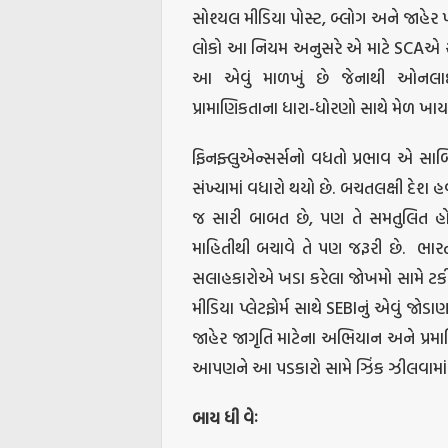
સોશ્યલ મીડિયા પોસ્ટ, બ્લોગ અને જાહેર પર
લોકો આ નિયમ અનુસરે એ માટે SCAએ રજિસ
આ એવું માળખું છે જેનાથી ઓનલા
પ્રામાણિકતાના ધારા-ધોરણો સાથે મેળ ખાય 
ફિનફ્લુએન્સર્સનો વધતો પ્રભાવ એ સા
સંખ્યામાં વધારો થયો છે. બચતલક્ષી દેશ હવ
જ સારી બાબત છે, પણ તે સમતુલિત હોય
માહિતીથી બચાવે તે પણ જરૂરી છે. ભા
સલાહકારોએ ખડા કરેલા જોખમો સામે ટકી 
મીડિયા પ્લેટફોર્મ સાથે SEBIનું એવું જોડ
જાહેર જાગૃતિ માટેના અભિયાન અને પ્રમ
આપણને આ પડકારો સામે ઝિંક ઝીલવામાં 
બાય
ધી
વેઃ