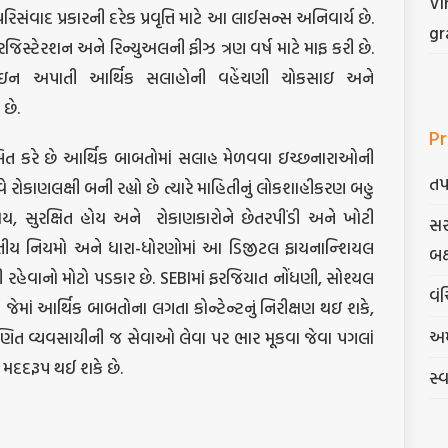
Vi
િસંવાદ પ્રકારની દરેક પ્રવૃત્તિ માટે આ લાઈસન્સ અનિવાર્ય છે.
gr
્ટેરશન અને રિન્યુઅલની ફીઝ ત્રણ વર્ષ માટે માફ કરી છે.
ઇન અપાતી આર્થિક સલાહોની વહેંચણી ચોકસાઇ અને
છે.
Pr
બિત કરે છે આર્થિક બાબતોમાં સલાહ મેળવવા ઇચ્છનારાઓની
તપ
ે રોકાણલક્ષી બની રહ્યો છે ત્યારે માહિતીનું લોકશાહીકરણ બહુ
, સુરક્ષિત હોય અને રોકાણકારોને છેતરપીંડી અને ખોટી
સર
રતીય નિયમો અને ધારા-ધોરણોમાં આ ડિજીટલ ફાયનાન્શિયલ
બક
રહેવાનો મોટો પડકાર છે. SEBIમાં ફરજિયાત નોંધણી, સોશ્યલ
વંચ
ાણ જેમાં આર્થિક બાબતોના લગતા કોન્ટેન્ટનું નિરીક્ષણ થઇ શકે,
અમ
ાણિત વ્યવસાયીની જ સેવાઓ લેવા પર ભાર મૂકવા જેવા પગલાં
મદદરૂપ થઈ શકે છે.
સ્