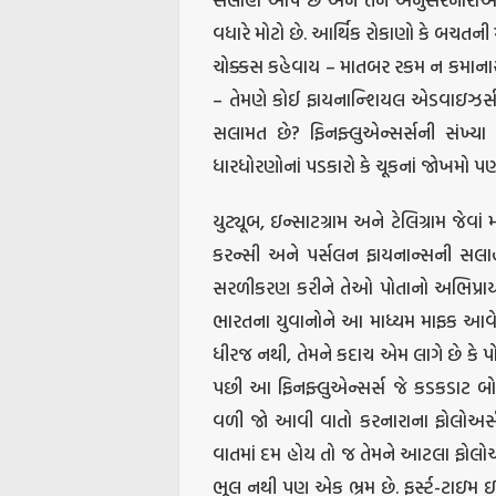
વધારે મોટો છે. આર્થિક રોકાણો કે બચતન
ચોક્કસ કહેવાય – માતબર રકમ ન કમાનારા 
– તેમણે કોઈ ફાયનાન્શિયલ એડવાઇઝર્સને
સલામત છે? ફિનફ્લુએન્સર્સની સંખ્યા 
ધારધોરણોનાં પડકારો કે ચૂકનાં જોખમો પ
યુટ્યૂબ, ઇન્સાટગ્રામ અને ટેલિગ્રામ જેવાં 
કરન્સી અને પર્સલન ફાયનાન્સની સલાહ
સરળીકરણ કરીને તેઓ પોતાનો અભિપ્રાય મુ
ભારતના યુવાનોને આ માધ્યમ માફક આવે છે
ધીરજ નથી, તેમને કદાચ એમ લાગે છે કે પોત
પછી આ ફિનફ્લુએન્સર્સ જે કડકડાટ બોલ
વળી જો આવી વાતો કરનારાના ફોલોઅર્સ
વાતમાં દમ હોય તો જ તેમને આટલા ફોલોઅર્સ
ભૂલ નથી પણ એક ભ્રમ છે. ફર્સ્ટ-ટાઇમ ઇન