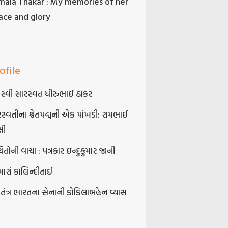
mala Thakar : My memories of her
ace and glory
ofile
સ્વી સારસ્વત ધીરુભાઈ ઠાકર
સ્વતીના શ્વેતપદ્મની એક પાંખડી: રામભાઈ
્ષી
િતોની વાચા : પત્રકાર ઇન્દુકુમાર જાની
ારાં કાલિન્દીતાઈ
વતંત્ર ભારતના સેનાની કોકિલાબહેન વ્યાસ