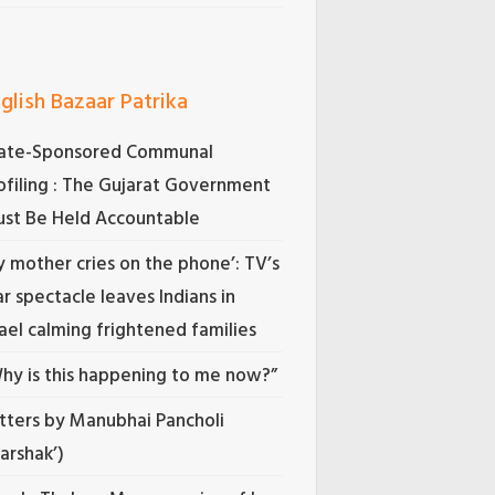
glish Bazaar Patrika
ate-Sponsored Communal
ofiling : The Gujarat Government
st Be Held Accountable
 mother cries on the phone’: TV’s
r spectacle leaves Indians in
rael calming frightened families
hy is this happening to me now?”
tters by Manubhai Pancholi
Darshak’)