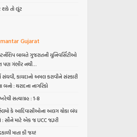
ટ શકે તો લૂંટ
mantar Gujarat
્ટર્નશિપ બાબતે ગુજરાતની યુનિવર્સિટીઓ
ા પણ ગંભીર નથી…
્ષ સંઘવી, કાયદાનો અમલ કરાવીને સંસ્કારી
તા બનો : થરાદના નાગરિકો
ખરેચી સત્યાગ્રહ : 1-8
સ્લિમો કે આદિવાસીઓના અલગ ચોકા બંધ
ો : સૌને માટે એક જ UCC જરૂરી
્રકાળી માતા કી જય!