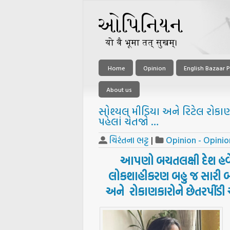
Home
Opinion
English Bazaar P
About us
સોશ્યલ મીડિયા અને રિટેલ રોકાણોન
પહેલાં ચેતજો …
ચિરંતના ભટ્ટ
|
Opinion - Opinio
આપણો બચતલક્ષી દેશ હવે રો
લોકશાહીકરણ બહુ જ સારી બા
અને રોકાણકારોને છેતરપીંડી 