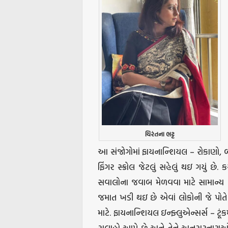
ચિરંતના ભટ્ટ
આ સંજોગોમાં ફાયનાન્શિયલ – રોકાણો, 
ફિંગર સ્ક્રોલ જેટલું સહેલું થઇ ગયું છે
સવાલોના જવાબ મેળવવા માટે સામાન્ય
જમાત ખડી થઇ છે એવાં લોકોની જે પોતે
માટે. ફાયનાન્શિયલ ઇન્ફ્લુએન્સર્સ – ટૂંક
સલાહો આપે છે અને તેને અનુસરનારાઓનો