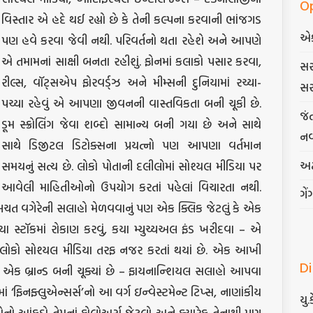
O
વિસ્તાર એ હદે થઈ રહ્યો છે કે તેની કલ્પના કરવાની ભાંજગડ
એ
પણ હવે કરવા જેવી નથી. પરિવર્તનો થતા રહેશે અને આપણે
એ તમામનાં સાક્ષી બનતા રહીશું. ફોનમાં કલાકો પસાર કરવા,
સર
રીલ્સ, વૉટ્સએપ ફોરવર્ડ્ઝ અને મીમ્સની દુનિયામાં રચ્યા-
સર
પચ્યા રહેવું એ આપણા જીવનની વાસ્તવિકતા બની ચૂકી છે.
જં
ડૂમ સ્ક્રોલિંગ જેવા શબ્દો સામાન્ય બની ગયા છે અને સાથે
નવ
સાથે ડિજીટલ ડિટોક્સના પ્રયત્નો પણ આપણા વર્તમાન
અટ
સમયનું સત્ય છે. લોકો પોતાની દલીલોમાં સોશ્યલ મીડિયા પર
આવેલી માહિતીઓનો ઉપયોગ કરતાં પહેલાં વિચારતા નથી.
ગેં
બચત વગેરેની સલાહો મેળવવાનું પણ એક ક્લિક જેટલું કે એક
. કયા સ્ટૉકમાં રોકાણ કરવું, કયા મ્યુચ્યઅલ ફંડ ખરીદવા – એ
 લોકો સોશ્યલ મીડિયા તરફ નજર કરતાં થયાં છે. એક આખી
D
 એક બ્રાન્ડ બની ચૂક્યાં છે – ફાયનાન્શિયલ સલાહો આપવા
માં ‘ફિનફ્લુએન્સર્સ’નો આ વર્ગ ઇન્વેસ્ટમેન્ટ ટિપ્સ, નાણાંકીય
યુ.
 આંકડો તેમનાં ફોલોઅર્સ જેટલો અને ક્યારેક તેનાથી પણ