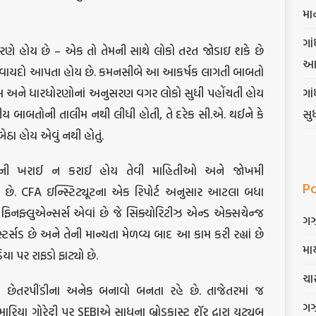
મા
ગાં
કારણે હોય છે – એક તો તેમની સાથે લોકો તરત જોડાઇ શકે છે
આ
ો વાયદો આપતા હોય છે. કમનસીબે આ આકર્ષક લાગતી બાબતો
ગા
 અને ધારધોરણોનાં અનુસરણ વગર લોકો સુધી પહોંચતી હોય
સુ
ંકીય બાબતોની તાલીમ નથી લીધી હોતી, તે દરેક સી.એ. થઈને કે
 બેઠા હોય એવું નથી હોતું.
જેની ખરાઈ ન કરાઈ હોય તેવી માહિતીઓ અને જોખમી
P
છે. CFA ઇન્સ્ટિટ્યૂટના એક રિપોર્ટ અનુસાર આટલા બધા
 જ ફિનફ્લુએન્સર્સ એવાં છે જે સિક્યોરિટીઝ એન્ડ એક્સચેન્જ
ગ
ટર્સડ છે અને તેની માન્યતા મેળવ્ય બાદ આ કામ કરી રહ્યાં છે
માર
ા પર રાફડો ફાટ્યો છે.
ચાર
 છેતરપીંડીના અનેક બનાવો બનતા રહે છે. તાજેતરમાં જ
ગ
િયા ગોરેટ્ટી પર SEBIએ સાધના બ્રોડકાસ્ટ શૅર દ્વારા યુટ્યૂબ