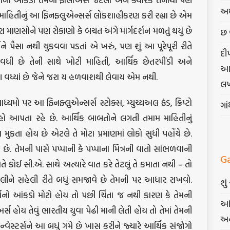
અમ
ી માહિતીનું આ ફિનફ્લુએન્સર્સ લોકશાહીકરણ કરી રહ્યા છે એમ
માણસોને પણ રોકાણો કે બચત અંગે માર્ગદર્શન મળતું થયું છે
છ 
 પૈસા નથી ચુકવવા પડતાં એ ખરું, પણ શું આ પૂરેપૂરી રીતે
દી
વધી છે તેની સાથે ખોટી માહિતી, આર્થિક છેતરપીંડી અને
આત્
ણ વધ્યાં છે જેને જરા ય હળવાશથી લેવાય એમ નથી.
લખ
માધ્યમો પર આ ફિનફ્લુએન્સર્સ સ્ટોક્સ, મ્યુચ્યઅલ ફંડ, ક્રિપ્ટો
ગા
ો આપતા રહે છે. આર્થિક બાબતોને લગતી તમામ માહિતીનું
કતા હોય છે એટલે તે મોટા પ્રમાણમાં લોકો સુધી પહોંચે છે.
. તેમની પાસે પપ્પાની કે પપ્પાના મિત્રની વાતો સાંભળવાની
G
ે કોઈ સી.એ. સાથે અત્યારે વાત કરે તેટલું તે કમાતા નથી – તો
ીને સહેલી રીતે બધું સમજાવે છે તેમની પર આધાર રાખવો.
શુ
નો આંકડો મોટો હોય તો પછી ચિંતા જ નથી કારણ કે તેમની
આં
 હોય તેવું ભારતીય યુવા પેઢી માની લેતી હોય તો તેમાં તેમની
અન
્વેસ્ટર્સને આ બધું ગમે છે ખાસ કરીને જ્યારે આર્થિક સંજોગો