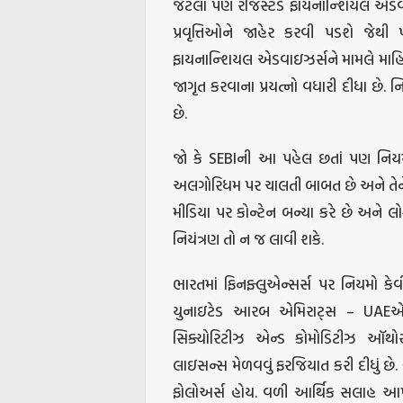
જેટલા પણ રજિસ્ટર્ડ ફાયનાન્શિયલ એડવ
પ્રવૃત્તિઓને જાહેર કરવી પડશે જેથી
ફાયનાન્શિયલ એડવાઇઝર્સને મામલે માહિ
જાગૃત કરવાના પ્રયત્નો વધારી દીધા છે
છે.
જો કે SEBIની આ પહેલ છતાં પણ નિય
અલગોરિધમ પર ચાલતી બાબત છે અને તેને 
મીડિયા પર કોન્ટેન બન્યા કરે છે અને લોક
નિયંત્રણ તો ન જ લાવી શકે.
ભારતમાં ફિનફ્લુએન્સર્સ પર નિયમો કેવ
યુનાઇટેડ આરબ એમિરાટ્સ – UAEએ આ
સિક્યોરિટીઝ એન્ડ કોમોડિટીઝ ઑથો
લાઇસન્સ મેળવવું ફરજિયાત કરી દીધું છ
ફોલોઅર્સ હોય. વળી આર્થિક સલાહ આપતા