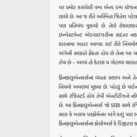
પર પ્રમોટ કરાયેલી પમ્પ એન્ડ ડમ્પ યોજના
લાદ્યો છે. આ જ રીતે અસ્મિતા જિતેશ પટેલ 
પણ પ્રતિબંધ મુકાયો છે. તેણે રોકાણકાર
ઇન્વેસ્ટમેન્ટ એડવાઇઝરીના સદંતર નક
કારનામા બહાર આવ્યા. કઈ રીતે નિયમોથ
અંગેની સલાહો ફેંકતા હોય છે તેના આ 
ટોચ છે – આવાં તો કેટલાં ય ગોટાળા ચાલત
ફિનફ્લુએન્સર્સના વધતા પ્રભાવ અને તે
નિયમો અમલમાં મૂક્યા છે. પહેલું છે પાર્
સાથે રજિસ્ટર્ડ હોય તેવી એન્ટીટીઝને ન
છે. આ ફિનફ્લુએન્સર્સ જો SEBI સાથે રજિ
સારા કે ખરાબ પરફોર્મન્સ અંગે કશું પણ
ફિનફ્લુએન્સર્સના ફોલોઅર્સ કે ડિજીટલ 