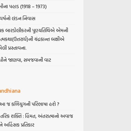
ીના પહાડ (1918 – 1973)
વર્ષનો લંડન નિવાસ
પક બારડોલીકરની પુણ્યતિથિએ એમની
મકથા(ઉત્તરાર્ધ)ની ચંદ્રકાન્ત બક્ષીએ
ેલી પ્રસ્તાવના.
ંધીને જાણવા, સમજવાની વાટ
andhiana
ં આ જ કળિયુગની પરિભાષા હશે ?
તરિક શક્તિ : હિંમત, અંતરાત્માનો અવાજ
ે અહિંસક પ્રતિકાર