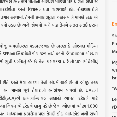
ાઇઝર્સ છે તેમણે પોતાના સોશ્યલ મીડિયા પર ચાલતી બધી જ
 પારદર્શિતા અને વિશ્વસનીયતા જળવાઈ રહે. રોકાણકારોને
તગાર કરવામાં, તેમની પ્રમાણભૂતતા ચકાસવાને મામલે SEBIએ
En
. નિયમો કડક છે અને જોખમો અંગે પણ તેમને સતત સતર્ક કરાય
St
Pr
મોનું અમલીકરણ પડકારજનક છે કારણ કે સોશ્યલ મીડિયા
Mu
SEBIના નિયમોથી કોઈ ફરક નથી પડતો. જે પ્રમાણમાં સોશ્યલ
ો સુધી પહોંચતું રહે છે તેના પર SEBI ધારે તો પણ સીધેસીધું
My
wa
Is
ી રીતે અને કેવા લાદવા તેનો સંઘર્ષ ચાલે છે તો બીજી તરફ
“W
 મામલે પૂર્વ તૈયારીનો અભિગમ વાપર્યો છે. UAEની
રીટી(SCA)એ ફાયનાન્શિયલ સલાહો આપતા દરેકને માટે
Le
ે. આ નિયમ એ દરેકને લાગુ પડે છે જેના ઓછામાં ઓછા 1,000
(‘
ં માધ્યમના પ્રકારોમાં પણ તેમણે કોઈ બાંધછોડ નથી રાખી