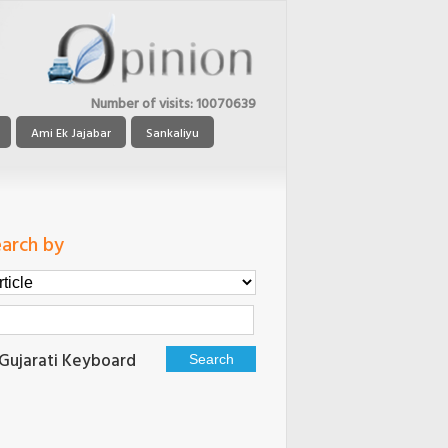
Number of visits:
10070639
Ami Ek Jajabar
Sankaliyu
arch by
Gujarati Keyboard