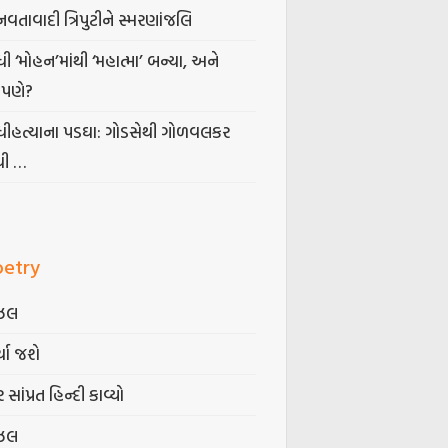
નવતાવાદી ત્રિપુટીને સ્મરણાંજલિ
ધી ‘મોહન’માંથી ‘મહાત્મા’ બન્યા, અને
પણે?
ંધીહત્યાના પડઘા: ગોડસેથી ગોળવલકર
ધી …
oetry
ઝલ
્યા જશે
 સાંપ્રત હિન્દી કાવ્યો
ઝલ