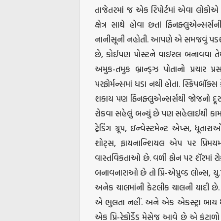
તાજેતરમાં જ એક રિપોર્ટમાં એવા લોકોએ 
ક્ષેત્ર સાથે હોવા છતાં ફિનફ્લુએન્સર
નાનીસૂની નહોતી. આપણે એ સમજવું પડશે 
છે, કોઈપણ પોસ્ટને વાઇરલ બનાવવા તેમાં
અમુક-તમુક બ્રાન્ડ્ઝ પોતાનો પ્રચાર 
પરફોર્મન્સમાં ધડા નથી હોતા. સ્ક્રિપબૉક્સ
શકાય પણ ફિનફ્લુએન્સર્સથી જોજનો દૂર ર
રોકવા સહેલું બન્યું છે પણ સહેલાઈથી ક
ટ્રેડિંગ ગ્રૂપ, ઇન્વેસ્ટમેન્ટ એપ્સ, ધૂતા
શોટ્સ, ફાયનાન્શિયલ એપ પર પ્રિમ
વાસ્તવિકતાઓ છે. વળી ફોન પર શૅરમાં 
બનાવનારાઓ છે તો પ્રિ-એપ્રુવ્ડ લોન્સ, ય
અનેક ચાલમાંની કેટલીક ચાલની યાદી છે
એ ભુલતા નહીં. અને એક એકસ્ટ્રા બાય ધી
એક પ્રિ-રેકોર્ડેડ મેસેજ આવે છે એ કં