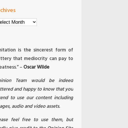
chives
chives
mitation is the sincerest form of
attery that mediocrity can pay to
eatness.” –
Oscar Wilde
pinion Team would be indeed
attered and happy to know that you
tend to use our content including
ages, audio and video assets.
ease feel free to use them, but
ndly give credit to the Opinion Site