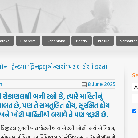
atrika
Diaspora
Gandhiana
Poetry
Profile
Samantar
ા ટ્રેન્ડમાં ‘ફિનફ્લુએન્સર્સ’ પર ભરોસો કરતાં
Se
n
|
8 June 2025
કાણલક્ષી બની રહ્યો છે, ત્યારે માહિતીનું
બત છે, પણ તે સમતુલિત હોય, સુરક્ષિત હોય
અને ખોટી માહિતીથી બચાવે તે પણ જરૂરી છે.
ડિજીટલ યુગની વાત જેટલી થાય એટલી ઓછી. સર્ચ એન્જિન,
સોશ્યલ મીડિયા, આર્ટિફિશ્યલ ઇન્ટેલિજન્સ – ટૅક્નોલૉજીનો