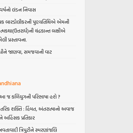
વર્ષનો લંડન નિવાસ
પક બારડોલીકરની પુણ્યતિથિએ એમની
મકથા(ઉત્તરાર્ધ)ની ચંદ્રકાન્ત બક્ષીએ
ેલી પ્રસ્તાવના.
ંધીને જાણવા, સમજવાની વાટ
andhiana
ં આ જ કળિયુગની પરિભાષા હશે ?
તરિક શક્તિ : હિંમત, અંતરાત્માનો અવાજ
ે અહિંસક પ્રતિકાર
નવતાવાદી ત્રિપુટીને સ્મરણાંજલિ