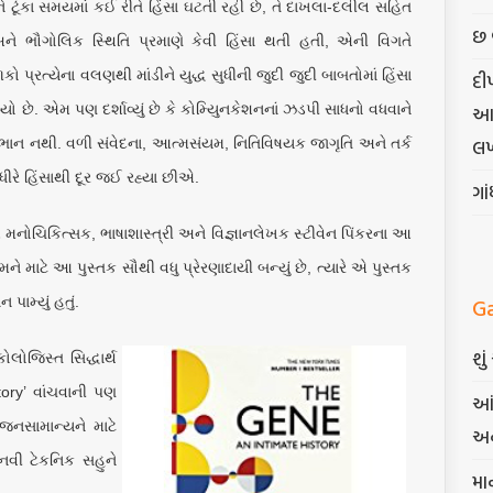
ે અને ટૂંકા સમયમાં કઈ રીતે હિંસા ઘટતી રહી છે, તે દાખલા-દલીલ સહિત
છ 
ને ભૌગોલિક સ્થિતિ પ્રમાણે કેવી હિંસા થતી હતી, એની વિગતે
્રત્યેના વલણથી માંડીને યુદ્ધ સુધીની જુદી જુદી બાબતોમાં હિંસા
દી
ે. એમ પણ દર્શાવ્યું છે કે કોમ્યુિનકેશનનાં ઝડપી સાધનો વધવાને
આત્
લખ
 સભાન નથી. વળી સંવેદના, આત્મસંયમ, નિતિવિષયક જાગૃતિ અને તર્ક
ીરે હિંસાથી દૂર જઈ રહ્યા છીએ.
ગા
 આ મનોચિકિત્સક, ભાષાશાસ્ત્રી અને વિજ્ઞાનલેખક સ્ટીવેન પિંકરના આ
એમને માટે આ પુસ્તક સૌથી વધુ પ્રેરણાદાયી બન્યું છે, ત્યારે એ પુસ્તક
G
પામ્યું હતું.
શુ
ોજિસ્ત સિદ્ધાર્થ
ory’ વાંચવાની પણ
આં
નસામાન્યને માટે
અન
 નવી ટેકનિક સહુને
મા