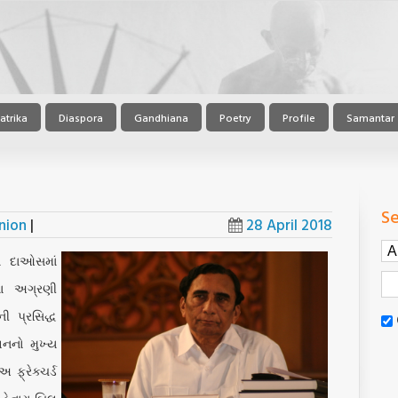
atrika
Diaspora
Gandhiana
Poetry
Profile
Samantar
Se
nion
|
28 April 2018
ના દાઓસમાં
ના અગ્રણી
ી પ્રસિદ્ધ
નનો મુખ્ય
ફ્રેક્ચર્ડ