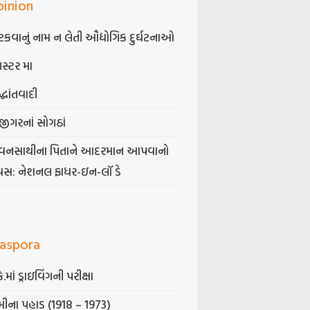
pinion
કવાનું નામ ન લેતી ઔદ્યોગિક દુર્ઘટનાઓ
ગસ્ટર મા
્ધાંતવાદી
જીગરનાં સોગઠાં
વનસાથીના પિતાને આદરમાન આપવાનો
વસ: નેશનલ ફાધર-ઇન-લૉ ડે
iaspora
કે.માં ડ્રાઇવિંગની પરીક્ષા
ીના પહાડ (1918 – 1973)