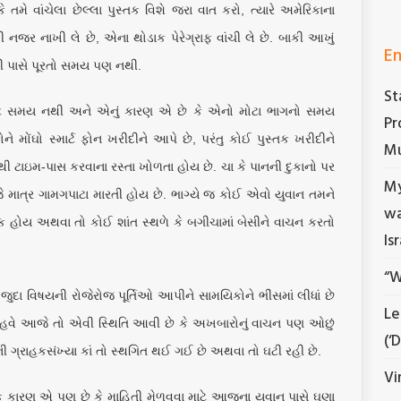
 તમે વાંચેલા છેલ્લા પુસ્તક વિશે જરા વાત કરો, ત્યારે અમેરિકાના
ી નજર નાખી લે છે, એના થોડાક પેરેગ્રાફ વાંચી લે છે. બાકી આખું
En
મની પાસે પૂરતો સમય પણ નથી.
St
માટે સમય નથી અને એનું કારણ એ છે કે એનો મોટા ભાગનો સમય
Pr
 મોંઘો સ્માર્ટ ફોન ખરીદીને આપે છે, પરંતુ કોઈ પુસ્તક ખરીદીને
Mu
ી ટાઇમ-પાસ કરવાના રસ્તા ખોળતા હોય છે. ચા કે પાનની દુકાનો પર
My
જે માત્ર ગામગપાટા મારતી હોય છે. ભાગ્યે જ કોઈ એવો યુવાન તમને
wa
િક હોય અથવા તો કોઈ શાંત સ્થળે કે બગીચામાં બેસીને વાચન કરતો
Is
“W
ા વિષયની રોજેરોજ પૂર્તિઓ આપીને સામયિકોને ભીંસમાં લીધાં છે
Le
ણ હવે આજે તો એવી સ્થિતિ આવી છે કે અખબારોનું વાચન પણ ઓછું
(‘
ની ગ્રાહકસંખ્યા કાં તો સ્થગિત થઈ ગઈ છે અથવા તો ઘટી રહી છે.
Vi
એક કારણ એ પણ છે કે માહિતી મેળવવા માટે આજના યુવાન પાસે ઘણા