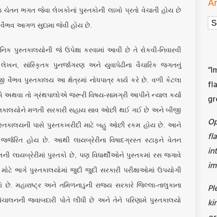
Ar
ચેતન ભગત જેવા લેખકોનાં પુસ્તકોની લાખો પ્રતો વેચાતી હોય છે
Ar
ના વૈભવ આગળ સુદામા જેવી હોય છે.
િક પુસ્તકાલયોની જે ઉપેક્ષા કરવામાં આવી છે તે રોકવી-નિવારવી
ેખન, સાંસ્કૃિતક પુનર્જાગરણ અને યુવાપેઢીના વૈચારિક જગતનું
“I
ી વૈભવ પુસ્તકાલય આ ક્ષેત્રમાં નોધપાત્ર કાર્ય કરે છે. વળી કેટલા
fl
 અથવા તો ગ્રંથપાલોએ જરૂરી વિષય-સામગ્રી આપીને ન્યાલ કર્યા
gr
પુસ્તકાલયોને મળતી સરકારી સહાય સાવ ઓછી થઈ ગઈ છે અને બીજી
O
પુસ્તકાલયની પાસે પુસ્તકખરીદી માટે બહુ ઓછી રકમ હોય છે. આને
fl
, જર્જરિત હોય છે. આથી લાયબ્રેરીના વિષાદગ્રસ્ત સ્ટાફને વેતન
in
ી લાયબ્રેરીમાં પુસ્તકો છે, પણ વિધાર્થીઓને પુસ્તકમાં રસ જગાવે
im
મોટે ભાગે પુસ્તકાલયોમાં જુદી જુદી સરકારી પરીક્ષાઓમાં ઉપયોગી
યાં છે. મહારાષ્ટ્ર અને તમિળનાડુની રાજ્ય સરકારે જિલ્લા-તાલુકાના
Pl
ચાલનની જવાબદારી પોતે લીધી છે અને તેને પરિણામે પુસ્તકાલયો
ki
or