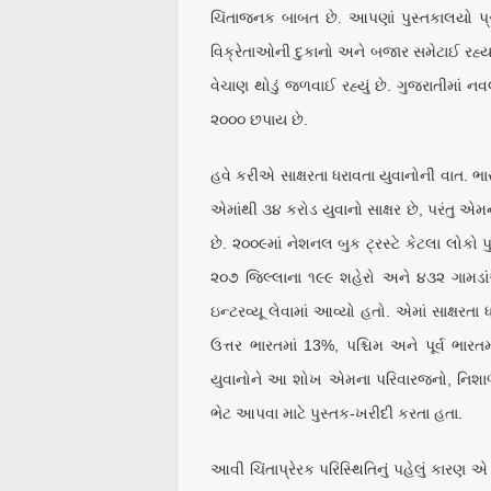
ચિંતાજનક બાબત છે. આપણાં પુસ્તકાલયો પ્રા
વિક્રેતાઓની દુકાનો અને બજાર સમેટાઈ રહ્યાં 
વેચાણ થોડું જળવાઈ રહ્યું છે. ગુજરાતીમાં 
૨૦૦૦ છપાય છે.
હવે કરીએ સાક્ષરતા ધરાવતા યુવાનોની વાત. ભા
એમાંથી ૩૪ કરોડ યુવાનો સાક્ષર છે, પરંતુ એમ
છે. ૨૦૦૯માં નેશનલ બુક ટ્રસ્ટે કેટલા લોકો પુ
૨૦૭ જિલ્લાના ૧૯૯ શહેરો અને ૪૩૨ ગામડાંઓ
ઇન્ટરવ્યૂ લેવામાં આવ્યો હતો. એમાં સાક્ષર
ઉત્તર ભારતમાં 13%, પશ્ચિમ અને પૂર્વ ભાર
યુવાનોને આ શોખ એમના પરિવારજનો, નિશાળ કે
ભેટ આપવા માટે પુસ્તક-ખરીદી કરતા હતા.
આવી ચિંતાપ્રેરક પરિસ્થિતિનું પહેલું કારણ એ 