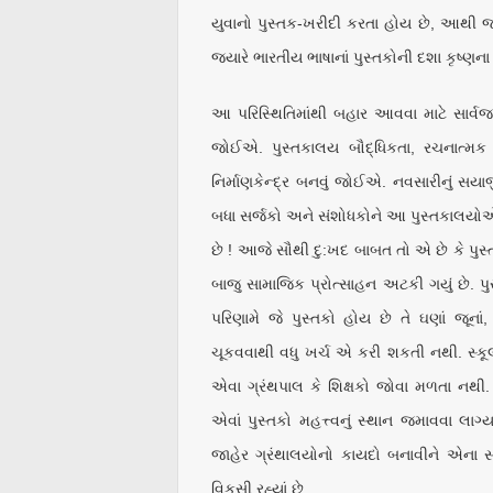
યુવાનો પુસ્તક-ખરીદી કરતા હોય છે, આથી જ 
જ્યારે ભારતીય ભાષાનાં પુસ્તકોની દશા કૃષ્ણ
આ પરિસ્થિતિમાંથી બહાર આવવા માટે સાર્વજન
જોઈએ. પુસ્તકાલય બૌદ્ધિકતા, રચનાત્મક લ
નિર્માણકેન્દ્ર બનવું જોઈએ. નવસારીનું સયાજ
બધા સર્જકો અને સંશોધકોને આ પુસ્તકાલયોએ
છે ! આજે સૌથી દુ:ખદ બાબત તો એ છે કે 
બાજુ સામાજિક પ્રોત્સાહન અટકી ગયું છે. 
પરિણામે જે પુસ્તકો હોય છે તે ઘણાં જૂનાં
ચૂકવવાથી વધુ ખર્ચ એ કરી શકતી નથી. સ્કૂલન
એવા ગ્રંથપાલ કે શિક્ષકો જોવા મળતા નથી. 
એવાં પુસ્તકો મહત્ત્વનું સ્થાન જમાવવા લાગ્
જાહેર ગ્રંથાલયોનો કાયદો બનાવીને એના સં
વિકસી રહ્યાં છે.