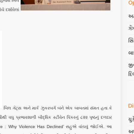
O
રહેનારા બિલ
 દર્શાવેલાં
અટ
ગેં
સિદ
બા
જી
દિ
D
બિલ ગેટ્સ અને માર્ક ઝુકરબર્ગ બંને એક બાબતમાં સંમત હતા કે
 સૌથી વધુ પ્રભાવશાળી બૌદ્ધિક સ્ટીવેન પિંકરનું ૮૨૨ પૃષ્ઠનું દળદાર
યુ.
ure : Why Violence Has Declined’ સહુએ વાંચવું જોઈએ. આ
અમ