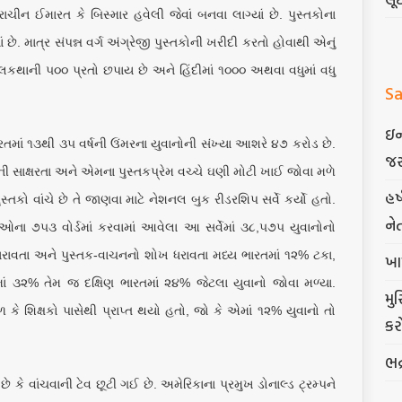
ચીન ઈમારત કે બિસ્માર હવેલી જેવાં બનવા લાગ્યાં છે. પુસ્તકોના
છે. માત્ર સંપન્ન વર્ગ અંગ્રેજી પુસ્તકોની ખરીદી કરતો હોવાથી એનું
નવલકથાની ૫૦૦ પ્રતો છપાય છે અને હિંદીમાં ૧૦૦૦ અથવા વધુમાં વધુ
Sa
ઇન
રતમાં ૧૩થી ૩૫ વર્ષની ઉંમરના યુવાનોની સંખ્યા આશરે ૪૭ કરોડ છે.
જર
ની સાક્ષરતા અને એમના પુસ્તકપ્રેમ વચ્ચે ઘણી મોટી ખાઈ જોવા મળે
હર
સ્તકો વાંચે છે તે જાણવા માટે નેશનલ બુક રીડરશિપ સર્વે કર્યો હતો.
ને
ના ૭૫૩ વોર્ડમાં કરવામાં આવેલા આ સર્વેમાં ૩૮,૫૭૫ યુવાનોનો
તા ધરાવતા અને પુસ્તક-વાચનનો શોખ ધરાવતા મધ્ય ભારતમાં ૧૨% ટકા,
ખા
તમાં ૩૨% તેમ જ દક્ષિણ ભારતમાં ૨૪% જેટલા યુવાનો જોવા મળ્યા.
મુ
 શિક્ષકો પાસેથી પ્રાપ્ત થયો હતો, જો કે એમાં ૧૨% યુવાનો તો
કર
ભદ
છે કે વાંચવાની ટેવ છૂટી ગઈ છે. અમેરિકાના પ્રમુખ ડોનાલ્ડ ટ્રમ્પને