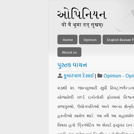
Home
Opinion
English Bazaar P
About us
પુસ્તક વાચન
કુમારપાળ દેસાઈ
|
Opinion - Opi
૨૩થી ૨૬ જાન્યુઆરી સુધી સ્વિટ્ઝર્લેન્ડ
યોજયેલી વર્લ્ડ ઇકોનોમી ફોરમમાં વિશ્વ
રાજપુરુષો, ઉધોગપતિઓ અને અન્ય ક્ષેત્રોન
હસ્તીઓ સામેલ થઈ. આ વર્ષે આ મહાસંમેલ
વિષય હતો ‘ક્રિએટિવ અ શેયર્ડ ફયુચર ઇન અ 