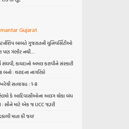
mantar Gujarat
્ટર્નશિપ બાબતે ગુજરાતની યુનિવર્સિટીઓ
ા પણ ગંભીર નથી…
્ષ સંઘવી, કાયદાનો અમલ કરાવીને સંસ્કારી
તા બનો : થરાદના નાગરિકો
ખરેચી સત્યાગ્રહ : 1-8
સ્લિમો કે આદિવાસીઓના અલગ ચોકા બંધ
ો : સૌને માટે એક જ UCC જરૂરી
્રકાળી માતા કી જય!