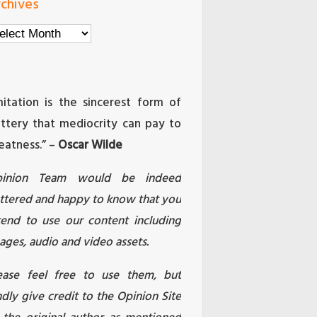
chives
chives
mitation is the sincerest form of
attery that mediocrity can pay to
eatness.” –
Oscar Wilde
pinion Team would be indeed
attered and happy to know that you
tend to use our content including
ages, audio and video assets.
ease feel free to use them, but
ndly give credit to the Opinion Site
 the original author as mentioned