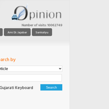
Number of visits:
10062749
Ami Ek Jajabar
Sankaliyu
arch by
Gujarati Keyboard