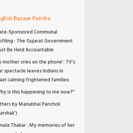
glish Bazaar Patrika
ate-Sponsored Communal
ofiling : The Gujarat Government
st Be Held Accountable
 mother cries on the phone’: TV’s
r spectacle leaves Indians in
rael calming frightened families
hy is this happening to me now?”
tters by Manubhai Pancholi
Darshak’)
mala Thakar : My memories of her