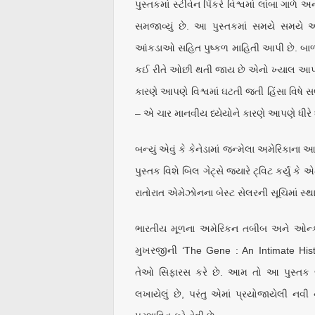
પુસ્તકમાં સ્ટીવેન પિંકરે વિશ્વમાં લાંબા ગાળ
સમજાવ્યું છે. આ પુસ્તકમાં સમયે સમયે અ
આંકડાઓ સહિત પુષ્કળ માહિતી આપી છે. બાળકો પ
કઈ રીતે ઓછી થતી જાય છે એનો ખ્યાલ આપ્યો છ
કારણે આપણે વિશ્વમાં ઘટતી જતી હિંસા વિષે
– એ ચાર માનવીય ધ્યેયોને કારણે આપણે ધીરે ધ
બન્યું એવું કે કેનેડામાં જન્મેલા અમેરિકાના
પુસ્તક વિશે બિલ ગેટ્સે જયારે ટ્વિટ કર્યું કે 
રાતોરાત એમેઝોનના બેસ્ટ સેલરની સૂચિમાં સ્થાન 
ભારતીય મૂળના અમેરિકન તબીબ અને ઓન્કોલ
મુખરજીની ‘The Gene : An Intimate Hist
તેઓ સિફારસ કરે છે. આમ તો આ પુસ્તક જ
લખાયેલું છે, પરંતુ એમાં પ્રયોજાયેલી નવી