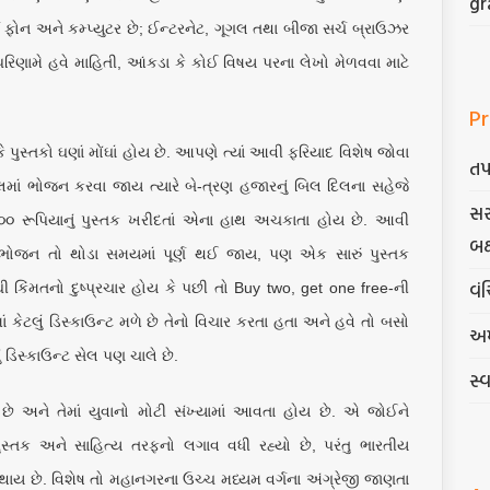
gr
ટ ફોન અને કમ્પ્યુટર છે; ઈન્ટરનેટ, ગૂગલ તથા બીજા સર્ચ બ્રાઉઝર
પરિણામે હવે માહિતી, આંકડા કે કોઈ વિષય પરના લેખો મેળવવા માટે
Pr
ુસ્તકો ઘણાં મોંઘાં હોય છે. આપણે ત્યાં આવી ફરિયાદ વિશેષ જોવા
તપ
લમાં ભોજન કરવા જાય ત્યારે બે-ત્રણ હજારનું બિલ દિલના સહેજે
સર
૩૦૦ રૂપિયાનું પુસ્તક ખરીદતાં એના હાથ અચકાતા હોય છે. આવી
બક
ભોજન તો થોડા સમયમાં પૂર્ણ થઈ જાય, પણ એક સારું પુસ્તક
વંચ
ી કિંમતનો દુષ્પ્રચાર હોય કે પછી તો Buy two, get one free-ની
ં કેટલું ડિસ્કાઉન્ટ મળે છે તેનો વિચાર કરતા હતા અને હવે તો બસો
અમ
ું ડિસ્કાઉન્ટ સેલ પણ ચાલે છે.
સ્
ાય છે અને તેમાં યુવાનો મોટી સંખ્યામાં આવતા હોય છે. એ જોઈને
્તક અને સાહિત્ય તરફનો લગાવ વધી રહ્યો છે, પરંતુ ભારતીય
થાય છે. વિશેષ તો મહાનગરના ઉચ્ચ મધ્યમ વર્ગના અંગ્રેજી જાણતા