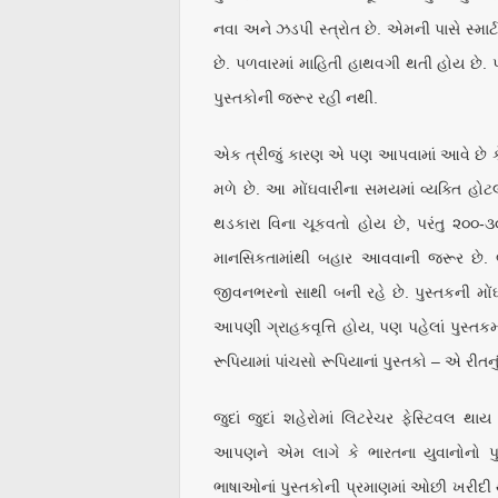
નવા અને ઝડપી સ્ત્રોત છે. એમની પાસે સ્માર્
છે. પળવારમાં માહિતી હાથવગી થતી હોય છે. 
પુસ્તકોની જરૂર રહી નથી.
એક ત્રીજું કારણ એ પણ આપવામાં આવે છે કે પ
મળે છે. આ મોંઘવારીના સમયમાં વ્યક્તિ હોટ
થડકારા વિના ચૂકવતો હોય છે, પરંતુ ૨૦૦-
માનસિકતામાંથી બહાર આવવાની જરૂર છે. 
જીવનભરનો સાથી બની રહે છે. પુસ્તકની મોંઘ
આપણી ગ્રાહકવૃત્તિ હોય, પણ પહેલાં પુસ્તકમા
રૂપિયામાં પાંચસો રૂપિયાનાં પુસ્તકો – એ રીતન
જુદાં જુદાં શહેરોમાં લિટરેચર ફેસ્ટિવલ થ
આપણને એમ લાગે કે ભારતના યુવાનોનો પુસ
ભાષાઓનાં પુસ્તકોની પ્રમાણમાં ઓછી ખરીદી 