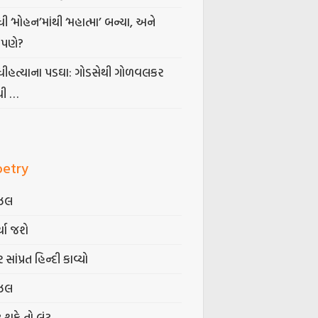
ધી ‘મોહન’માંથી ‘મહાત્મા’ બન્યા, અને
પણે?
ંધીહત્યાના પડઘા: ગોડસેથી ગોળવલકર
ધી …
oetry
ઝલ
્યા જશે
 સાંપ્રત હિન્દી કાવ્યો
ઝલ
ટ શકે તો લૂંટ