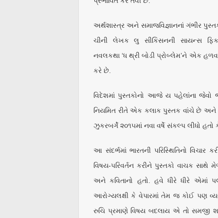
પ્રભાવિત કરે તેવી છે.
અર્થશાસ્ત્ર અને સમાજવિજ્ઞાનનાં ગંભીર પુસ્તક
ચીની લેખક લુ સીકિસનની સાયન્સ ફિ
નવલકથા ‘ધ થ્રી બોડી પ્રોબ્લેમ’ને એક હળવ
કરે છે.
વિદેશમાં પુસ્તકોનો આજે ય પહેલાંના જેવો 
નિયમિત રીતે એક કલાક પુસ્તક વાંચે છે અને 
ઝુકરબર્ગે ૨૦૧૫માં નવા વર્ષે સંકલ્પ લીધો હતો 
આ સંદર્ભમાં ભારતની પરિસ્થિતિનો વિચાર ક
વિષય-પરિવર્તન કરીને પુસ્તકો વાચક સાથે
અને કવિતાનો હતો. હવે ધીરે ધીરે એમાં 
આરોગ્યલક્ષી કે વેપારમાં તેમ જ કોઈ પણ વ્
રુચિ પ્રમાણે વિષય બદલાય એ તો સમજી શકા