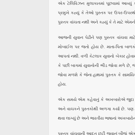
એક ટેલિવિઝન મુલાકાતમાં પૂછવામાં આવ્યું કે
પ્રમુખે કહ્યું કે તેઓ પુસ્તક પર ઉપર-ઉપરથ
પુસ્તક વાંચતા નથી અને કહ્યું કે તે માટે એ
આજની યુવાન પેઢીને પણ પુસ્તક વાંચવા 
મોબાઈલ પર જતો હોય છે. માતા-પિતા બાળકોને
આપતાં નથી. વળી કેટલાક યુવાનો બેકાર હોવાથ
કે પછી બાગમાં યુવાનોની ભીડ જોવા મળે છે, 
જોવા મળશે કે જેના હાથમાં પુસ્તક કે સામય
હોય.
એક સમયે એમ કહેવાતું કે અખબારોએ જુદા જુદ
અને વાચકને પુસ્તકોથી અળગા કર્યા છે. પ
થવા લાગ્યું છે અને ભારતીય ભાષાનાં અખબારો
પુસ્તક વાંચવાની આદત છૂટી જવાનું બીજું 