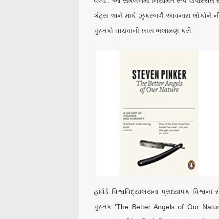
વર્લ્ડ’. આ સંમેલનમાં નિયમિત રૂપે ઉપસ્થિત 
ગેટ્સ અને માર્ક ઝુકરબર્ગે આવનારા લોકોને નીચે
પુસ્તકો વાંચવાની ખાસ ભલામણ કરી.
હાર્વર્ડ વિશ્વવિદ્યાલયના પ્રાધ્યાપક વિશ્વના
પુસ્તક ‘The Better Angels of Our Nat