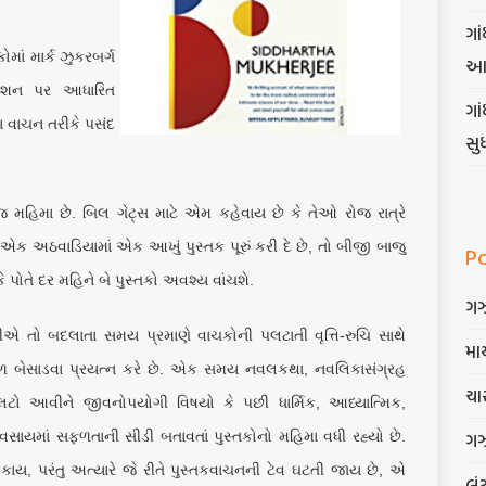
ગાં
ોમાં માર્ક ઝુકરબર્ગ
આ
ક્શન પર આધારિત
ગા
ા વાચન તરીકે પસંદ
સુ
જ મહિમા છે. બિલ ગેટ્સ માટે એમ કહેવાય છે કે તેઓ રોજ રાત્રે
એક અઠવાડિયામાં એક આખું પુસ્તક પૂરું કરી દે છે, તો બીજી બાજુ
P
કે પોતે દર મહિને બે પુસ્તકો અવશ્ય વાંચશે.
ગ
રીએ તો બદલાતા સમય પ્રમાણે વાચકોની પલટાતી વૃત્તિ-રુચિ સાથે
માર
 મેળ બેસાડવા પ્રયત્ન કરે છે. એક સમય નવલકથા, નવલિકાસંગ્રહ
ચાર
પલટો આવીને જીવનોપયોગી વિષયો કે પછી ધાર્મિક, આધ્યાત્મિક,
ગ
યવસાયમાં સફળતાની સીડી બતાવતાં પુસ્તકોનો મહિમા વધી રહ્યો છે.
ય, પરંતુ અત્યારે જે રીતે પુસ્તકવાચનની ટેવ ઘટતી જાય છે, એ
લૂં