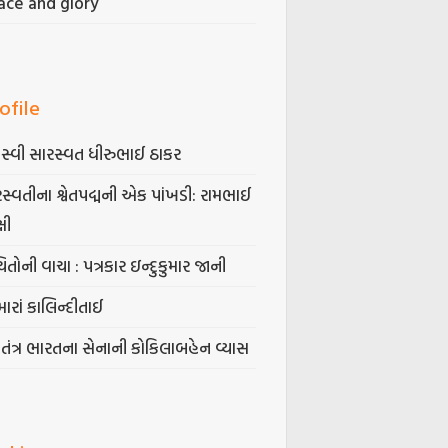
ace and glory
ofile
સ્વી સારસ્વત ધીરુભાઈ ઠાકર
સ્વતીના શ્વેતપદ્મની એક પાંખડી: રામભાઈ
્ષી
િતોની વાચા : પત્રકાર ઇન્દુકુમાર જાની
ારાં કાલિન્દીતાઈ
વતંત્ર ભારતના સેનાની કોકિલાબહેન વ્યાસ