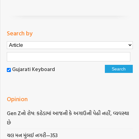
Search by
Gujarati Keyboard
Opinion
Gen Zનો રોષ: કઠેડામાં આજની કે અગાઉની પેઢી નહીં, વ્યવસ્થા
છે
ચલ મન મુંબઈ નગરી—353