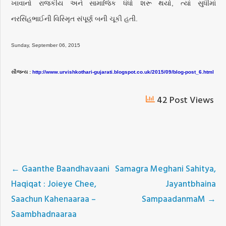
ખાવાનો રાજકીય અને સામાજિક ધંધો શરૂ થયો, ત્યાં સુધીમાં
નરસિંહભાઈની વિસ્મૃિત સંપૂર્ણ બની ચૂકી હતી.
Sunday, September 06, 2015
સૌજન્ય :
http://www.urvishkothari-gujarati.blogspot.co.uk/2015/09/blog-post_6.html
42 Post Views
←
Gaanthe Baandhavaani
Samagra Meghani Sahitya,
Haqiqat : Joieye Chee,
Jayantbhaina
Saachun Kahenaaraa –
SampaadanmaM
→
Saambhadnaaraa