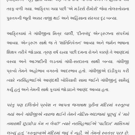
તરફ વળી ગયા. આફ્રિકા ગયા પછી ‘એ મર્ડરર્સ રીમોર્સ’ જેવા તોલસ્તોયના
પુસ્તકની જૂની અસર તાજી થઈ અને અહિંસાના સંસ્કાર દૃઢ બન્યા.
આફ્રિકામાં તે ગાંધીજીના મિત્ર ચાર્લી, ‘દીનબંધુ’ એન્ડ્રુઝના સંપર્કમાં
આવ્યા. એન્ડ્રુઝ સાથે જ તે ‘શાંતિનિકેતન’ આવ્યા અને જર્મન ભાષાના
શિક્ષક તરીકે જોડાયા. ત્રણ વર્ષ રહ્યા પછી દમના રોગને કારણે તે આણંદમાં
વસ્યા અને આઝાદીની લડતમાં ગાંધી-સરદારના સાથી બન્યા. ગાંધીજી
પ્રત્યે તેમને અહોભાવ વગરનો આદરભાવ હતો. ગાંધીજીએ દાંડીકૂચ કરી
ત્યારે નરસિંહભાઈએ આણંદથી બોરિયાવી સામા જઈને ગાંધીજીનું સામૈયું
કર્યું હતું અને તેમની સાથે કૂચમાં જોડાઇને આણંદ આવ્યા હતા.
પરંતુ પણ દલિતોને પ્રવેશ ન આપતા જગન્નાથ પુરીના મંદિરમાં કસ્તૂરબા
ગયાં અને ગાંધીજીએ નારાજ થઈને તેમને નોટિસ-અંદાજમાં પૂછ્‌યું કે ‘મારે
તમારાથી છૂટાછેડા કેમ ન લેવા?’ ત્યારે નરસિંહભાઈએ ‘પાટીદાર’ માસિકમાં
લખ્યું હતું, ‘કસ્તૂરબાએ મંદિરમાં જવું કે નહીં, એ તેમનો સ્વતંત્ર પ્રશ્ન છે.