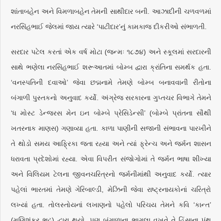
શાંતાબહેન અને વિમળાબહેન તેમની સાથીદાર બની. આઝાદીની ચળવળમાં
નરસિંહભાઈ જેલમાં જાય ત્યારે ‘પાટીદાર’નું કામકાજ દીકરીઓ સંભાળતી.
સરદાર પટેલ કરતાં એક વર્ષ મોટા (જન્મઃ ૧૮૭૪) અને સ્કૂલમાં સરદારની
સાથે ભણેલા નરસિંહભાઈ શરૂઆતમાં બોમ્બ દ્વારા ક્રાંતિના સમર્થક હતા.
‘વનસ્પતિની દવાઓ’ જેવા છદ્મનામે તેમણે બોમ્બ બનાવવાની રીતોના
બંગાળી પુસ્તકનો અનુવાદ કર્યો. અંગ્રેજ સરકારના ગુપ્તચર વિભાગે તેમને
‘ધ મોસ્ટ ડેન્જરસ મેન ઇન બોમ્બે પ્રેસિડેન્સી’ (બોમ્બે પ્રાંતના સૌથી
ખતરનાક માણસ) ગણાવ્યા હતા. કાળા પાણીની સજાની સંભાવના પારખીને
તે થોડો સમય આફ્રિકા જતા રહ્યા અને ત્યાં ફ્રેન્ચ અને જર્મન શાસન
ધરાવતા પ્રદેશોમાં રહ્યા. એવા વિપરીત સંજોગોમાં તે જર્મન ભાષા શીખ્યા
અને વિલિયમ ટેલના જીવનચરિત્રનો જર્મનીમાંથી અનુવાદ કર્યો. ત્યાર
પહેલાં ભારતમાં તેમણે ગેરિબાલ્ડી, મેઝિની જેવા રાષ્ટ્રનાયકોનાં ચરિત્રો
લખ્યાં હતા. તોલસ્તોયનાં લખાણનો પહેલો પરિચય તેમને કવિ ‘કાન્ત’
(મણિશંકર ભટ્ટ) દ્વારા થયો. પણ બંગાળાના ભાગલા વખતે તે હિંસાના પંથ