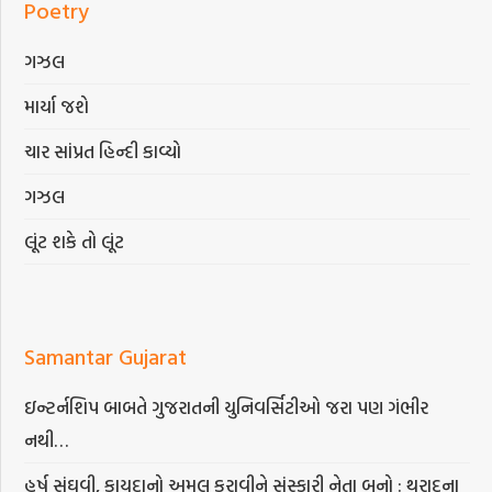
Poetry
ગઝલ
માર્યા જશે
ચાર સાંપ્રત હિન્દી કાવ્યો
ગઝલ
લૂંટ શકે તો લૂંટ
Samantar Gujarat
ઇન્ટર્નશિપ બાબતે ગુજરાતની યુનિવર્સિટીઓ જરા પણ ગંભીર
નથી…
હર્ષ સંઘવી, કાયદાનો અમલ કરાવીને સંસ્કારી નેતા બનો : થરાદના