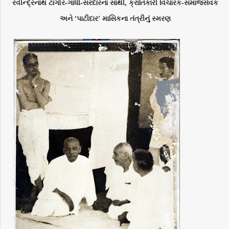
રવીન્દ્રનાથ ટાગોર-ગાંધી-સરદારના સાથી, ક્રાંતિકારી વિચારક-સમાજસેવક
અને ‘પાટીદાર’ માસિકના તંત્રીનું સ્મરણ