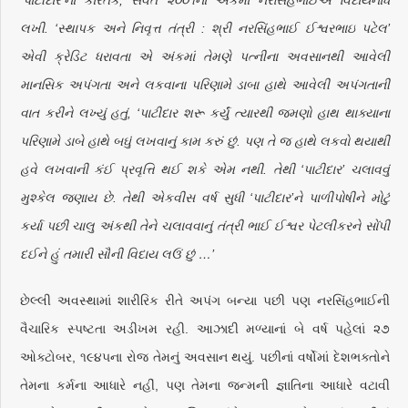
‘પાટીદાર’ના કારતક, સંવત ૨૦૦૧ના અંકમાં નરસિંહભાઈએ વિદાયનોંધ
લખી. ‘સ્થાપક અને નિવૃત્ત તંત્રી : શ્રી નરસિંહભાઈ ઈશ્વરભાઇ પટેલ’
એવી ક્રેડિટ ધરાવતા એ અંકમાં તેમણે પત્નીના અવસાનથી આવેલી
માનસિક અપંગતા અને લકવાના પરિણામે ડાબા હાથે આવેલી અપંગતાની
વાત કરીને લખ્યું હતું, ‘પાટીદાર શરૂ કર્યું ત્યારથી જમણો હાથ થાક્યાના
પરિણામે ડાબે હાથે બઘું લખવાનું કામ કરું છું. પણ તે જ હાથે લકવો થયાથી
હવે લખવાની કંઈ પ્રવૃત્તિ થઈ શકે એમ નથી. તેથી ‘પાટીદાર’ ચલાવવું
મુશ્કેલ જણાય છે. તેથી એકવીસ વર્ષ સુધી ‘પાટીદાર’ને પાળીપોષીને મોટું
કર્યા પછી ચાલુ અંકથી તેને ચલાવવાનું તંત્રી ભાઈ ઈશ્વર પેટલીકરને સોંપી
દઈને હું તમારી સૌની વિદાય લઉં છું …’
છેલ્લી અવસ્થામાં શારીરિક રીતે અપંગ બન્યા પછી પણ નરસિંહભાઈની
વૈચારિક સ્પષ્ટતા અડીખમ રહી. આઝાદી મળ્યાનાં બે વર્ષ પહેલાં ૨૭
ઓક્ટોબર, ૧૯૪૫ના રોજ તેમનું અવસાન થયું. પછીનાં વર્ષોમાં દેશભક્તોને
તેમના કર્મના આધારે નહીં, પણ તેમના જન્મની જ્ઞાતિના આધારે વટાવી