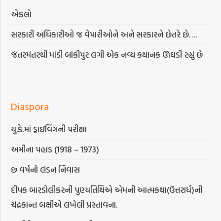
એકલો
સરકારી અધિકારીઓ જ વેપારીઓને અને સરકારને છેતરે છે….
જંતરમંતરથી માંડી બાંકીપુર લગી એક નવ્ય કથાનક ઊઘડી રહ્યું છે
Diaspora
યુ.કે.માં ડ્રાઇવિંગની પરીક્ષા
અમીના પહાડ (1918 – 1973)
છ વર્ષનો લંડન નિવાસ
દીપક બારડોલીકરની પુણ્યતિથિએ એમની આત્મકથા(ઉત્તરાર્ધ)ની
ચંદ્રકાન્ત બક્ષીએ લખેલી પ્રસ્તાવના.