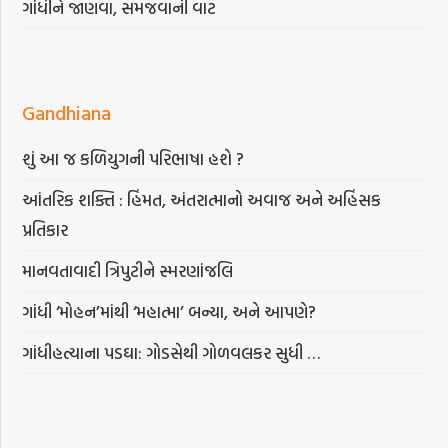
ગાંધીને જાણવા, સમજવાની વાટ
Gandhiana
શું આ જ કળિયુગની પરિભાષા હશે ?
આંતરિક શક્તિ : હિંમત, અંતરાત્માનો અવાજ અને અહિંસક
પ્રતિકાર
માનવતાવાદી ત્રિપુટીને સ્મરણાંજલિ
ગાંધી ‘મોહન’માંથી ‘મહાત્મા’ બન્યા, અને આપણે?
ગાંધીહત્યાના પડઘા: ગોડસેથી ગોળવલકર સુધી …