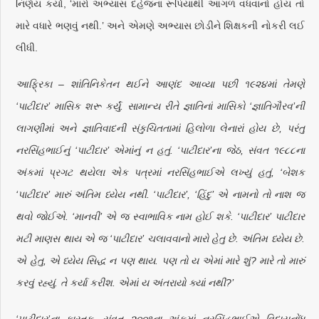
નિર્ણય કર્યો, ‘મારો અભ્યાસ દહેજના રૂપિયાથી આગળ વધવાનો હોય તો
મારે વધારે ભણવું નથી.’ અને એમણે અભ્યાસ છોડીને શિક્ષકની નોકરી લઈ
લીધી.
આફ્રિકા – શાંતિનિકેતન થઈને આણંદ આવ્યા પછી ૧૯૨૪માં તેમણે
‘પાટીદાર’ માસિક શરૂ કર્યું. સામાન્ય રીતે જ્ઞાતિનાં માસિકો ‘જ્ઞાતિગૌરવ’ની
લાગણીમાં અને જ્ઞાતિવાદની સંકુચિતતામાં હિલોળા લેનારાં હોય છે, પરંતુ
નરસિંહભાઈનું ‘પાટીદાર’ એમાંનું ન હતું. ‘પાટીદાર’ના જેઠ, સંવત ૧૯૮૮ના
અંકમાં પ્રગટ થયેલા એક પત્રમાં નરસિંહભાઈએ લખ્યું હતું, ‘બેશક
‘પાટીદાર’ મારું અંતિમ ધ્યેય નથી. ‘પાટીદાર’, ‘હિંદુ’ એ નામનો તો નાશ જ
થવો જોઈએ. ‘માનવી’ એ જ સ્વાભાવિક નામ હોઈ શકે. ‘પાટીદાર’ પાટીદાર
મટી માણસ થાય એ જ ‘પાટીદાર’ ચલાવવાનો મારો હેતુ છે. અંતિમ ધ્યેય છે.
એ હેતુ, એ ધ્યેય સિદ્ધ ન પણ થાય. પણ તો ય એમાં મારે શું? મારે તો મારું
કરવું રહ્યું. તે કર્યા કરીશ. એમાં ય અંતરાયો ક્યાં નથી?’