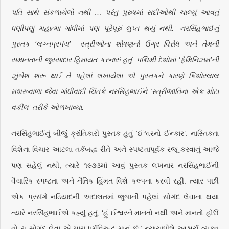
પતિ સાથે સંકળાયેલો નથી … પરંતુ પુરુષમાં સદીઓથી ચાલ્યું આવતું
ધણીપણું મહાત્મા ગાંધીમાં પણ પૂરેપૂરું લુપ્ત થયું નથી.’ નરસિંહભાઈનું
પુસ્તક ‘લગ્નપ્રપંચ’ સ્ત્રીઓના શોષણનો ઉગ્ર વિરોધ અને તેમની
સમાનતાની જુસ્સાદાર હિમાયત કરનારું હતું. પશ્ચિમી દેશોમાં ‘ફેમિનિઝમ’ની
ઝુંબેશ શરૂ થઈ તે પહેલાં લખાયેલા એ પુસ્તકને કારણે કિશોરલાલ
મશરૂવાળા જેવા ગાંધીવાદી ચિંતકે નરસિંહભાઈને ‘સ્ત્રીજાતિના એક મોટા
વકીલ’ તરીકે ઓળખાવ્યા.
નરસિંહભાઈનું બીજું ક્રાંતિકારી પુસ્તક હતું ‘ઈશ્વરનો ઈન્કાર’. નાસ્તિકતા
વિશેના વિચાર આટલા તર્કબદ્ધ રીતે અને સ્પષ્ટતાપૂર્વક રજૂ કરવાનું આજે
પણ સહેલું નથી, ત્યારે ૧૯૩૩માં આવું પુસ્તક લખનાર નરસિંહભાઈની
વૈચારિક સ્પષ્ટતા અને નૈતિક હિંમત વિશે કલ્પના કરવી રહી. ત્યાર પછી
એક પ્રસંગે નડિયાદની અદાલતમાં જુબાની પહેલાં સોગંદ લેવાના થયા
ત્યારે નરસિંહભાઈએ કહ્યું હતું, ‘હું ઈશ્વરને માનતો નથી અને માનતો હોઉં
તો ય સોગંદ લેવા એ મારા ધર્મવિરુદ્ધ માનું છું.’ ન્યાયાધીશે આશ્ચર્ય વ્યક્ત