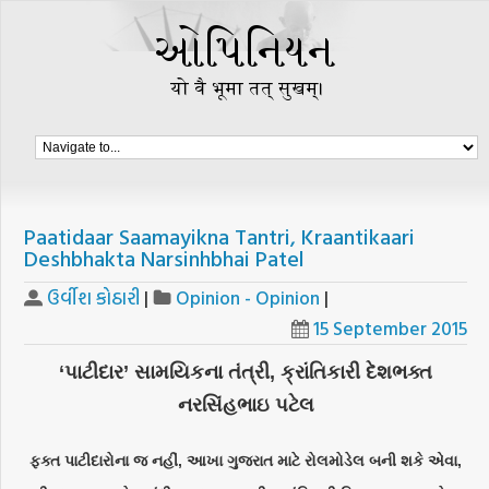
Paatidaar Saamayikna Tantri, Kraantikaari
Deshbhakta Narsinhbhai Patel
ઉર્વીશ કોઠારી
|
Opinion - Opinion
|
15 September 2015
‘પાટીદાર’ સામયિકના તંત્રી, ક્રાંતિકારી દેશભક્ત
નરસિંહભાઇ પટેલ
ફક્ત પાટીદારોના જ નહીં, આખા ગુજરાત માટે રોલમોડેલ બની શકે એવા,