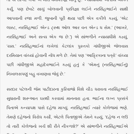
કર્યું, પણ છેવટે સાચું બોલવાની પ્રતિજ્ઞા લઈને નરસિંહભાઈને સાક્ષી
આપવાની રજા મળી. જુબાની પૂરી થયા પછી એક વકીલે કહ્યું, ‘એટ
લાસ્ટ, નરસિંહભાઈ એન્ડ ટ્રુથ ઓલ આર વન એન્ડ ધ સેમ.’ (આખરે,
નરસિંહભાઈ અને સત્ય એક જ છે.’) એ સાંભળીને ન્યાયાધીશે કહ્યું,
‘યસ.’ નરસિંહભાઈનાં લખેલાં કેટલાંક પુસ્તકો ગાંધીજીએ જેલવાસ
દરમિયાન વાંચ્યાં હોવાની નોંધ મળે છે. તેમાં પણ ‘આફ્રિકાના પત્રો’ વાંચ્યા
પછી ગાંધીજીએ મહાદેવભાઈને કહ્યું હતું કે ‘એમનું (નરસિંહભાઈનું)
નિખાલસપણું બહુ વખાણવા જેવું છે.’
સરદાર પટેલની જેમ પાટીદારના કુરિવાજો વિશે ચીડ ધરાવતા નરસિંહભાઈ
સુધારાની શરૂઆત ઘરથી કરવામાં માનનારા હતા. ભાઈના લગ્ન પ્રસંગે
પિતાએ કન્યાપક્ષ પાસે દહેજ માગ્યું. નરસિંહભાઈ ત્યારે કોલેજમાં ભણે.
તેમણે દહેજનો વિરોધ કર્યો, એટલે પિતાજીએ તેમને કહ્યું, ‘દહેજ ન લઉં
તો તારી કોલેજનો ખર્ચ શી રીતે નીકળશે?’ એ સાંભળીને નરસિંહભાઈએ