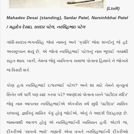
(LtoR)
Mahadev Desai (standing), Sardar Patel, Narsinhbhai Patel
/ મહાદેવ દેસાઇ, સરદાર પટેલ, નરસિંહભાઇ પટેલ
ગાંધી-સરદાર-ભગતસિંહ જેવાં નામનું અને ‘ક્રાંતિ’ જેવા શબ્દોનું જે હદે
અવમૂલ્યન થયું છે, એ જોતાં નરસિંહભાઈ પટેલનું નામ ભૂલાઈ ગયાથી
રાહત થાય. બાકી, તેમના જેવું વ્યક્તિત્વ સમાજ પોતાના હિસાબે ને જોખમે
જ વિસરી શકે.
કોણ હતા નરસિંહભાઈ ઇશ્વરભાઈ પટેલ? અને શા માટે તેમને મૃત્યુનાં
સિત્તેર વર્ષ પછી પણ યાદ કરવા પડે? આણંદમાં પોતાના ઘરને ‘પાટીદાર મંદિર’
જેવું નામ આપનાર નરસિંહભાઈએ એકવીસ વર્ષ સુધી ‘પાટીદાર’ માસિક
ચલાવ્યું. જ્ઞાતિનું માસિક કેવું હોવું જોઈએ, એનું તે આદર્શ ઉદાહરણ છે.
જમાનાથી આગળ હોવું એ નરસિંહભાઈની ખાસિયત હતી. એટલે જ,
દીકરીઓ ‘સાપનો ભારો’ ગણાતી એવા વખતે નરસિંહભાઈની દીકરીઓ