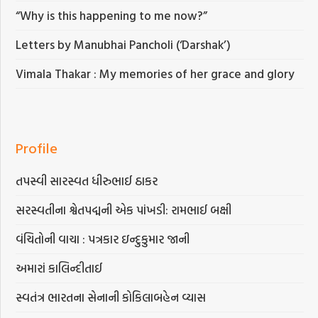
“Why is this happening to me now?”
Letters by Manubhai Pancholi (‘Darshak’)
Vimala Thakar : My memories of her grace and glory
Profile
તપસ્વી સારસ્વત ધીરુભાઈ ઠાકર
સરસ્વતીના શ્વેતપદ્મની એક પાંખડી: રામભાઈ બક્ષી
વંચિતોની વાચા : પત્રકાર ઇન્દુકુમાર જાની
અમારાં કાલિન્દીતાઈ
સ્વતંત્ર ભારતના સેનાની કોકિલાબહેન વ્યાસ