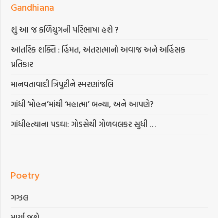
Gandhiana
શું આ જ કળિયુગની પરિભાષા હશે ?
આંતરિક શક્તિ : હિંમત, અંતરાત્માનો અવાજ અને અહિંસક
પ્રતિકાર
માનવતાવાદી ત્રિપુટીને સ્મરણાંજલિ
ગાંધી ‘મોહન’માંથી ‘મહાત્મા’ બન્યા, અને આપણે?
ગાંધીહત્યાના પડઘા: ગોડસેથી ગોળવલકર સુધી …
Poetry
ગઝલ
માર્યા જશે