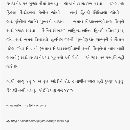
ઇન્ટરનેટ પર ગુજરાતીમાં ઘસડવું …લોકોને ઇ-મેઇલ્સ કરવા … ઢગલાબંધ
ફિલ્મો થિયેટરમાં બેસીને જોવી … રાત્રે હિન્દી સિરિયલો જોવી ..
લાયબ્રેરીમાં જઈને પુસ્તકો વાંચવાં … સમાન વિચારસરણીવાળા મિત્રો
સાથે ગપાટા મારવા … સિનિયર્સ મંડળ, સાહિત્ય સરિતા, હિન્દી કવિતાગ્રુપ,
જેવા સાથે સમય વિતાવવો. હરનિશ જાની, પ્રવીણકાંત શાસ્ત્રી કે ચિમન
પટેલ જેવા વિદ્વાનો (સમાન વિચારસરણીવાળી સ્ત્રી મિત્રોનાં નામ નથી
લખતો.) સાથે ઇન્ટરનેટ પર ગૂફ્તગો કરી લેવી … એ જ માત્ર પ્રવૃત્તિ રહી
ગઈ છે.
બાકી, સાચું કહું ? બે હાથ જોડીને કોઇ રૂપાળીને ‘જય શ્રી કૃષ્ણ’ કહેવું
દિલથી નથી ગમતું. કોઈને પણ ગમે ????
લખ્યા તારીખ – ૧૨ ડિસેમ્બર ૨૦૧૪
My Blog : navinbanker.gujaratisahityasarita.org