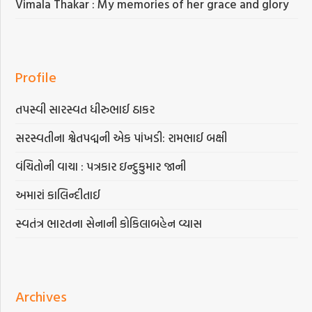
Vimala Thakar : My memories of her grace and glory
Profile
તપસ્વી સારસ્વત ધીરુભાઈ ઠાકર
સરસ્વતીના શ્વેતપદ્મની એક પાંખડી: રામભાઈ બક્ષી
વંચિતોની વાચા : પત્રકાર ઇન્દુકુમાર જાની
અમારાં કાલિન્દીતાઈ
સ્વતંત્ર ભારતના સેનાની કોકિલાબહેન વ્યાસ
Archives