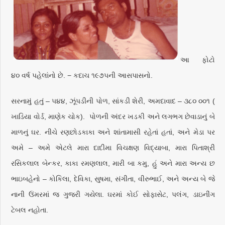
આ ફોટો
૪૦ વર્ષ પહેલાંનો છે. − કદાચ ૧૯૭૫ની આસપાસનો.
સરનામું હતું – ૫૪૪, ઝૂંપડીની પોળ, સાંકડી શેરી, અમદાવાદ – ૩૮૦ ૦૦૧ (
ખાડિયા વોર્ડ, માણેક ચોક). પોળની અંદર ખડકી અને લગભગ છેવાડાનું બે
માળનું ઘર. નીચે રણછોડકાકા અને શાંતામાસી રહેતાં હતાં, અને મેડા પર
અમે – અમે એટલે મારા દાદીમા વિચક્ષણ વિદ્યાબા, મારા પિતાશ્રી
રસિકલાલ બેન્કર, કાકા રમણલાલ, મારી બા કમુ, હું અને મારા અન્ય છ
ભાઇબહેનો – કોકિલા, દેવિકા, સુષમા, સંગીતા, વીરુભાઈ, અને અન્ય બે જે
નાની ઉંમરમાં જ ગુજરી ગયેલા. ઘરમાં કોઈ સોફાસેટ, પલંગ, ડાઇનીંગ
ટેબલ નહોતા.