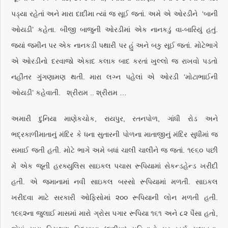
પડ્યા રહેતાં અને મારા દાદીમા ત્યાં જ સૂઈ જતાં. અમે એ ઓરડીને ‘બાની
ઓયડી’ કહેતા. બીજી બાજુની ઓરડીમાં એક નાનકડું વા-બારિયું હતું.
જ્યાં જમીન પર એક નાનકડી પથારી પર હું અને બકુ સૂઈ જતાં. મોટેભાગે
એ ઓરડીનો દરવાજો એકાદ કલાક બાદ કરતાં ખુલ્લો જ રાખવો પડતો
નહીંતર ગુંગણામણ થતી. મારા લગ્ન પહેલાં એ ઓરડી ‘મોટાભાઈની
ઓયડી’ કહેવાતી. શ્રીરામ .. શ્રીરામ …
અમારી દુનિયા માણેકચોક, રાયપુર, રતનપોળ, ગાંધી રોડ અને
ભદ્રકાળીમાતાનું મંદિર કે ધના સુતારની પોળના માતાજીનું મંદિર સુધીમાં જ
સમાઈ જતી હતી. મોટે ભાગે અમે બધાં ચાલી ચાલીને જ જતાં. ૧૯૬૦ પછી
મેં એક જૂની હરક્યુલિસ સાઇકલ પચાસ રૂપિયામાં સેકન્ડહેન્ડ ખરીદી
હતી. એ જમાનામાં નવી સાઇકલ બસ્સો રૂપિયામાં મળતી. સાઇકલ
ખરીદવા માટે સરકારી ઓફિસોમાં ૨૦૦ રૂપિયાની લોન મળતી હતી.
૧૯૬૨ના જુલાઈ માસમાં મારો ગ્રોસ પગાર રૂપિયા ૧૬૧ અને ૮૨ પૈસા હતો,