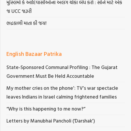
મુસ્લિમો કે આદિવાસીઓના અલગ ચોકા બંધ કરો : સૌને માટે એક
જ UCC જરૂરી
ભદ્રકાળી માતા કી જય!
English Bazaar Patrika
State-Sponsored Communal Profiling : The Gujarat
Government Must Be Held Accountable
My mother cries on the phone’: TV’s war spectacle
leaves Indians in Israel calming frightened families
“Why is this happening to me now?”
Letters by Manubhai Pancholi (‘Darshak’)