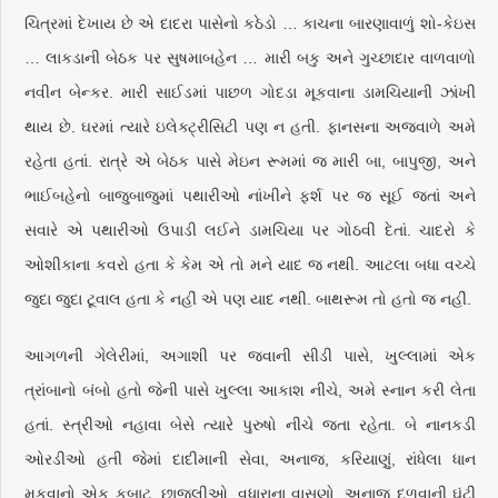
ચિત્રમાં દેખાય છે એ દાદરા પાસેનો કઠેડો … કાચના બારણાવાળું શો-કેઇસ
… લાકડાની બેઠક પર સુષમાબહેન … મારી બકુ અને ગુચ્છાદાર વાળવાળો
નવીન બેન્કર. મારી સાઈડમાં પાછળ ગોદડા મૂકવાના ડામચિયાની ઝાંખી
થાય છે. ઘરમાં ત્યારે ઇલેક્ટ્રીસિટી પણ ન હતી. ફાનસના અજવાળે અમે
રહેતા હતાં. રાત્રે એ બેઠક પાસે મેઇન રૂમમાં જ મારી બા, બાપુજી, અને
ભાઈબહેનો બાજુબાજુમાં પથારીઓ નાંખીને ફર્શ પર જ સૂઈ જતાં અને
સવારે એ પથારીઓ ઉપાડી લઈને ડામચિયા પર ગોઠવી દેતાં. ચાદરો કે
ઓશીકાના કવરો હતા કે કેમ એ તો મને યાદ જ નથી. આટલા બધા વચ્ચે
જુદા જુદા ટૂવાલ હતા કે નહીં એ પણ યાદ નથી. બાથરૂમ તો હતો જ નહીં.
આગળની ગેલેરીમાં, અગાશી પર જવાની સીડી પાસે, ખુલ્લામાં એક
ત્રાંબાનો બંબો હતો જેની પાસે ખુલ્લા આકાશ નીચે, અમે સ્નાન કરી લેતા
હતાં. સ્ત્રીઓ નહાવા બેસે ત્યારે પુરુષો નીચે જતા રહેતા. બે નાનકડી
ઓરડીઓ હતી જેમાં દાદીમાની સેવા, અનાજ, કરિયાણું, રાંધેલા ધાન
મૂકવાનો એક કબાટ, છાજલીઓ, વધારાના વાસણો, અનાજ દળવાની ઘંટી