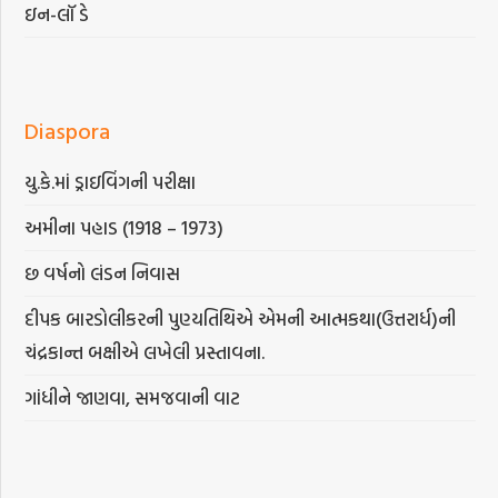
ઇન-લૉ ડે
Diaspora
યુ.કે.માં ડ્રાઇવિંગની પરીક્ષા
અમીના પહાડ (1918 – 1973)
છ વર્ષનો લંડન નિવાસ
દીપક બારડોલીકરની પુણ્યતિથિએ એમની આત્મકથા(ઉત્તરાર્ધ)ની
ચંદ્રકાન્ત બક્ષીએ લખેલી પ્રસ્તાવના.
ગાંધીને જાણવા, સમજવાની વાટ