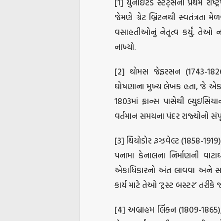
[1] યુનાઇટેડ સ્ટેટ્સના પ્રથમ રાષ્ટ
જેમણે ગ્રેટ બ્રિટનથી સ્વતંત્રતા મેળ
વસાહતીઓનું નેતૃત્વ કર્યું. તે
નાખ્યો.
[2] થોમસ જેફરસન (1743-1826), ય
ઘોષણાના મુખ્ય લેખક હતા, જે એક દ
1803માં ફ્રાન્સ પાસેથી લ્યુઇસિયાન
વર્તમાન સમયના પંદર રાજ્યોનો સં
[3] થિયોડોર રૂઝવેલ્ટ (1858-1919), 
પનામા કેનાલના નિર્માણની વાટાઘાટ
એકાધિકારનો અંત લાવવા અને સામ
કાર્ય માટે તેઓ ‘ટ્રસ્ટ બસ્ટર’ તરીકે
[4] અબ્રાહમ લિંકન (1809-1865), ય