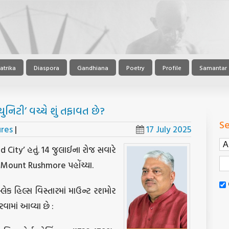
atrika
Diaspora
Gandhiana
Poetry
Profile
Samantar
યુનિટી’ વચ્ચે શું તફાવત છે?
Se
ures
|
17 July 2025
d City’ હતું. 14 જુલાઈના રોજ સવારે
દૂર Mount Rushmore પહોંચ્યા.
લેક હિલ્સ વિસ્તારમાં માઉન્ટ રશમોર
વામાં આવ્યા છે :