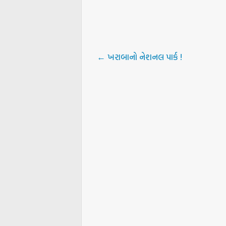
←
ખરાબાનો નેશનલ પાર્ક !