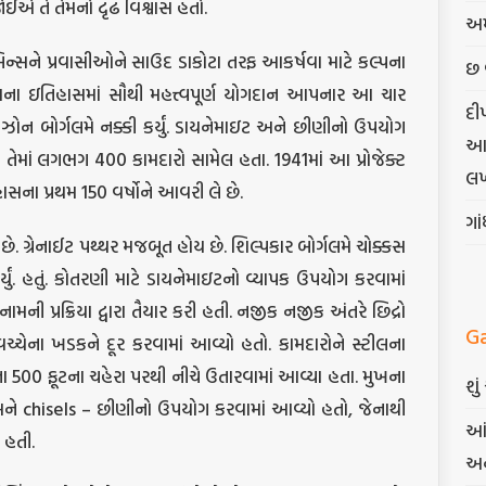
 જોઈએ તે તેમનો દૃઢ વિશ્વાસ હતો.
અમ
્સને પ્રવાસીઓને સાઉદ ડાકોટા તરફ આકર્ષવા માટે કલ્પના
છ 
ેટ્સના ઇતિહાસમાં સૌથી મહત્ત્વપૂર્ણ યોગદાન આપનાર આ ચાર
દી
ગુટ્ઝોન બોર્ગલમે નક્કી કર્યું. ડાયનેમાઇટ અને છીણીનો ઉપયોગ
આત્
ે તેમાં લગભગ 400 કામદારો સામેલ હતા. 1941માં આ પ્રોજેક્ટ
લખ
સના પ્રથમ 150 વર્ષોને આવરી લે છે.
ગા
છે. ગ્રેનાઈટ પથ્થર મજબૂત હોય છે. શિલ્પકાર બોર્ગલમે ચોક્કસ
યું. હતું. કોતરણી માટે ડાયનેમાઇટનો વ્યાપક ઉપયોગ કરવામાં
મની પ્રક્રિયા દ્વારા તૈયાર કરી હતી. નજીક નજીક અંતરે છિદ્રો
G
્ચેના ખડકને દૂર કરવામાં આવ્યો હતો. કામદારોને સ્ટીલના
500 ફૂટના ચહેરા પરથી નીચે ઉતારવામાં આવ્યા હતા. મુખના
શુ
ને chisels – છીણીનો ઉપયોગ કરવામાં આવ્યો હતો, જેનાથી
આં
 હતી.
અન