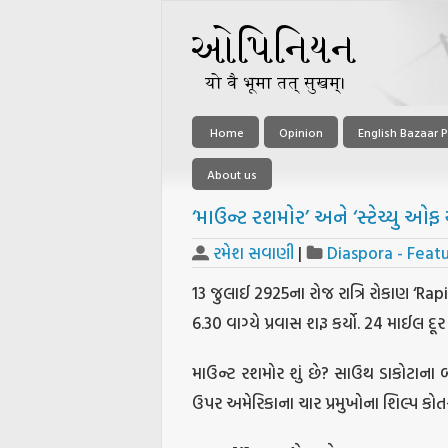
Home
Opinion
English Bazaar P
About us
‘માઉન્ટ રશમોર’ અને ‘સ્ટેચ્યુ ઓફ 
રમેશ સવાણી
|
Diaspora - Feat
13 જુલાઈ 2925ના રોજ રાત્રિ રોકાણ ‘Rapi
6.30 વાગ્યે પ્રવાસ શરૂ કર્યો. 24 માઈલ 
માઉન્ટ રશમોર શું છે? સાઉથ ડાકોટાના બ્
ઉપર અમેરિકાના ચાર પ્રમુખોના શિલ્પ કોતર