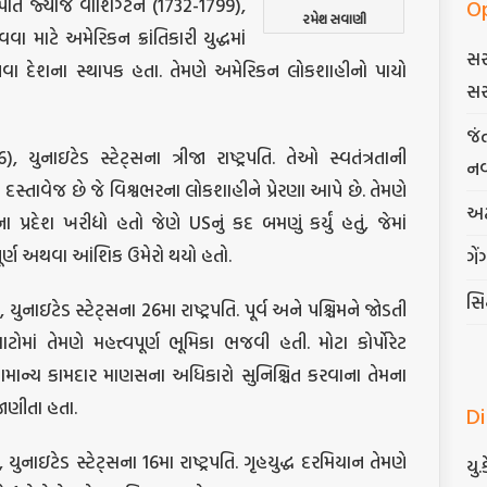
્રપતિ જ્યોર્જ વોશિંગ્ટન (1732-1799),
O
રમેશ સવાણી
વવા માટે અમેરિકન ક્રાંતિકારી યુદ્ધમાં
સર
ઓ નવા દેશના સ્થાપક હતા. તેમણે અમેરિકન લોકશાહીનો પાયો
સર
જં
ુનાઇટેડ સ્ટેટ્સના ત્રીજા રાષ્ટ્રપતિ. તેઓ સ્વતંત્રતાની
નવ
સ્તાવેજ છે જે વિશ્વભરના લોકશાહીને પ્રેરણા આપે છે. તેમણે
અટ
ા પ્રદેશ ખરીદ્યો હતો જેણે USનું કદ બમણું કર્યું હતું, જેમાં
પૂર્ણ અથવા આંશિક ઉમેરો થયો હતો.
ગેં
સિદ
યુનાઇટેડ સ્ટેટ્સના 26મા રાષ્ટ્રપતિ. પૂર્વ અને પશ્ચિમને જોડતી
ોમાં તેમણે મહત્ત્વપૂર્ણ ભૂમિકા ભજવી હતી. મોટા કોર્પોરેટ
ાન્ય કામદાર માણસના અધિકારો સુનિશ્ચિત કરવાના તેમના
 જાણીતા હતા.
D
ુનાઇટેડ સ્ટેટ્સના 16મા રાષ્ટ્રપતિ. ગૃહયુદ્ધ દરમિયાન તેમણે
યુ.