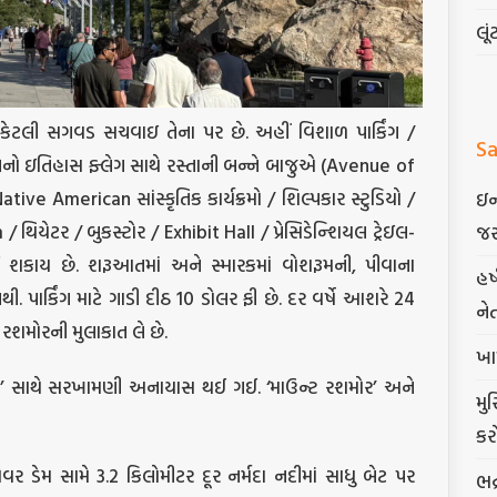
લૂં
ી કેટલી સગવડ સચવાઇ તેના પર છે. અહીં વિશાળ પાર્કિંગ /
Sa
યા તેનો ઇતિહાસ ફ્લેગ સાથે રસ્તાની બન્ને બાજુએ (Avenue of
ive American સાંસ્કૃતિક કાર્યક્રમો / શિલ્પકાર સ્ટુડિયો /
ઇન
/ થિયેટર / બુકસ્ટોર / Exhibit Hall / પ્રેસિડેન્શિયલ ટ્રેઇલ-
જર
જોઈ શકાય છે. શરૂઆતમાં અને સ્મારકમાં વોશરૂમની, પીવાના
હર
 પાર્કિંગ માટે ગાડી દીઠ 10 ડોલર ફી છે. દર વર્ષે આશરે 24
ને
રશમોરની મુલાકાત લે છે.
ખા
િટી’ સાથે સરખામણી અનાયાસ થઈ ગઈ. ‘માઉન્ટ રશમોર’ અને
મુ
કર
 ડેમ સામે 3.2 કિલોમીટર દૂર નર્મદા નદીમાં સાધુ બેટ પર
ભદ