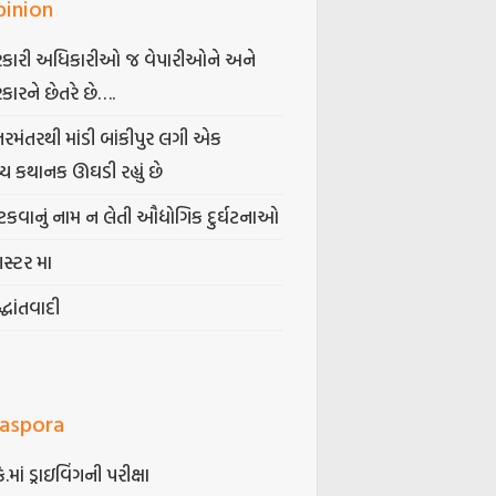
pinion
કારી અધિકારીઓ જ વેપારીઓને અને
કારને છેતરે છે….
તરમંતરથી માંડી બાંકીપુર લગી એક
્ય કથાનક ઊઘડી રહ્યું છે
કવાનું નામ ન લેતી ઔદ્યોગિક દુર્ઘટનાઓ
ગસ્ટર મા
્ધાંતવાદી
iaspora
કે.માં ડ્રાઇવિંગની પરીક્ષા