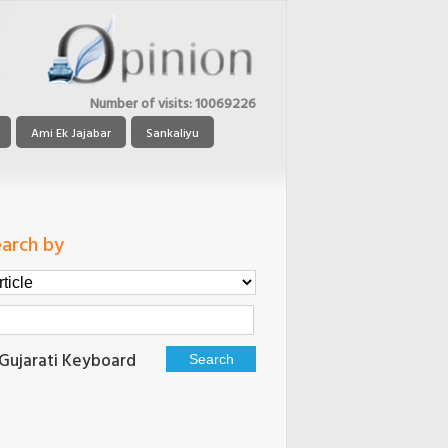
Number of visits:
10069226
Ami Ek Jajabar
Sankaliyu
arch by
Gujarati Keyboard