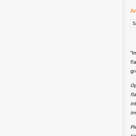
Ar
Ar
“I
fl
gr
O
fl
in
im
Pl
ki