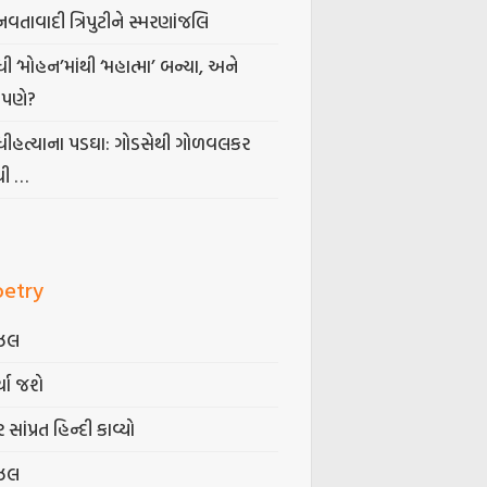
નવતાવાદી ત્રિપુટીને સ્મરણાંજલિ
ધી ‘મોહન’માંથી ‘મહાત્મા’ બન્યા, અને
પણે?
ંધીહત્યાના પડઘા: ગોડસેથી ગોળવલકર
ધી …
oetry
ઝલ
્યા જશે
 સાંપ્રત હિન્દી કાવ્યો
ઝલ