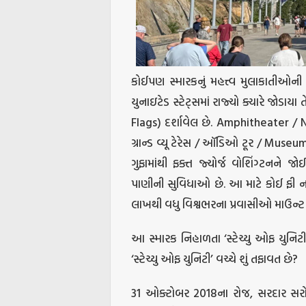
કોઈપણ સ્મારકનું મહત્ત્વ મુલાકાતીઓન
યુનાઇટેડ સ્ટેટ્સમાં રાજ્યો ક્યારે જોડા
Flags) દર્શાવેલ છે. Amphitheater / Nat
ગ્રાન્ડ વ્યૂ ટેરેસ / ઑડિઓ ટૂર / Museum 
ગુફામાંથી ફક્ત જ્યોર્જ વોશિંગ્ટનને 
પાણીની સુવિધાઓ છે. આ માટે કોઈ ફી નથી.
લાખથી વધુ વિશ્વભરના પ્રવાસીઓ માઉન્ટ 
આ સ્મારક નિહાળતા ‘સ્ટેચ્યુ ઓફ યુન
‘સ્ટેચ્યુ ઓફ યુનિટી’ વચ્ચે શું તફાવત છે?
31 ઓક્ટોબર 2018ના રોજ, સરદાર સરોવર