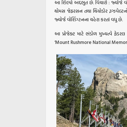
આ શિલ્પો અદ્દભુત છે. વિચારો : જ્યોર્જ વો
થોમસ જેફરસન તથા થિયોડોર રૂઝવેલ્ટનો
જ્યોર્જ વોશિંગ્ટનના ચહેરા કરતાં વધુ છે.
આ પ્રોજેક્ટ માટે ભંડોળ મુખ્યત્વે ફેડરલ
‘Mount Rushmore National Memorial