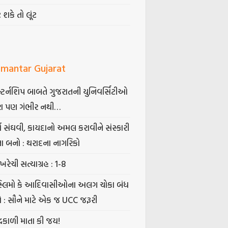
ટ શકે તો લૂંટ
mantar Gujarat
્ટર્નશિપ બાબતે ગુજરાતની યુનિવર્સિટીઓ
ા પણ ગંભીર નથી…
્ષ સંઘવી, કાયદાનો અમલ કરાવીને સંસ્કારી
તા બનો : થરાદના નાગરિકો
ખરેચી સત્યાગ્રહ : 1-8
સ્લિમો કે આદિવાસીઓના અલગ ચોકા બંધ
ો : સૌને માટે એક જ UCC જરૂરી
્રકાળી માતા કી જય!