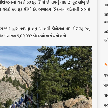
શિંગ્ટનનો ચહેરો 60 ફૂટ ઊંચો છે. તેમનું નાક 21 ફૂટ લાંબુ છે.
મા
 ચહેરો 60 ફૂટ ઊંચો છે. અબ્રાહમ લિંકનના ચહેરાની લંબાઈ
ગાં
આ
 સરકાર દ્વારા અપાયું હતું. ખાનગી ડોનેશન પણ મેળવ્યું હતું.
ગા
’ પાછળ 9,89,992 ડોલરનો ખર્ચ થયો હતો.
સુ
P
ગ
માર
ચાર
ગ