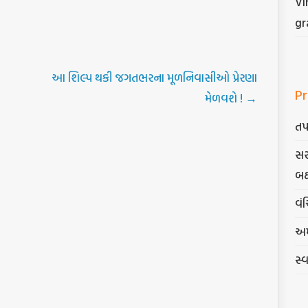
Vi
gr
આ શિલ્પ થકી જગતભરના મૂળનિવાસીઓ પ્રેરણા
Pr
મેળવશે !
→
તપ
સર
બક
વંચ
અમ
સ્