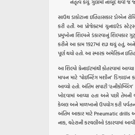
નેતૃત્વ કર્યું. ગુલામી નાબૂદ થવી જ
સાઉથ ડાકોટાના ઇતિહાસકાર ડોએન રોબિન
કરી હતી. આ પ્રોજેક્ટમાં યુનાઇટેડ સ્ટ
પ્રમુખોના શિલ્પને ડંકારવાનું શિલ્પકાર 
કરીને આ કામ 1927માં શરૂ થયું હતું, અન
પૂર્ણ થયો હતો. આ સ્મારક અમેરિકન ઇતિહા
આ શિલ્પો ગ્રેનાઈટમાંથી કોતરવામાં આવ્યા 
માપન માટે ‘પોઇન્ટિંગ મશીન’ ડિઝાઇન કર્
આવ્યો હતો. અંતિમ સપાટી ‘હનીકોમ્બિંગ’ ના
ખોદવામાં આવ્યા હતા અને પછી તેમની વચ
કેબલ અને માળખાનો ઉપયોગ કરી પર્વતના 
અંતિમ આકાર માટે Pneumatic drills અ
નાક, ચહેરાની કરચલીઓ ડંકારવામાં આવી