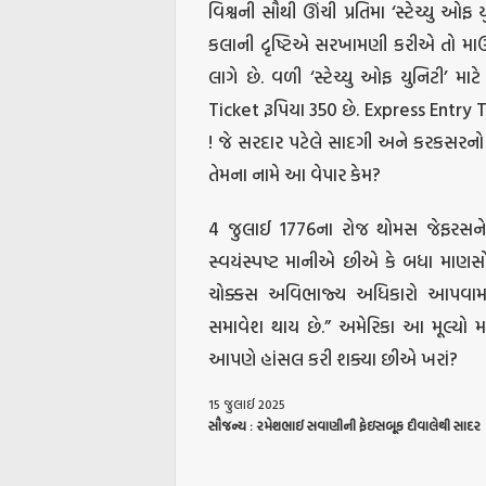
વિશ્વની સૌથી ઊંચી પ્રતિમા ‘સ્ટેચ્યુ ઓફ
કલાની દૃષ્ટિએ સરખામણી કરીએ તો માઉન્
લાગે છે. વળી ‘સ્ટેચ્યુ ઓફ યુનિટી’ મ
Ticket રૂપિયા 350 છે. Express Entry Ti
! જે સરદાર પટેલે સાદગી અને કરકસરનો આ
તેમના નામે આ વેપાર કેમ?
4 જુલાઈ 1776ના રોજ થોમસ જેફરસને સ્
સ્વયંસ્પષ્ટ માનીએ છીએ કે બધા માણસો 
ચોક્કસ અવિભાજ્ય અધિકારો આપવામાં 
સમાવેશ થાય છે.” અમેરિકા આ મૂલ્યો મહદ
આપણે હાંસલ કરી શક્યા છીએ ખરાં?
15 જુલાઈ 2025
સૌજન્ય
:
રમેશભાઈ
સવાણીની
ફેઇસબૂક
દીવાલેથી
સાદર