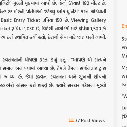
 યુનિટી’ ખુલ્લી મૂકવામાં આવી છે. જેની ઊંચાઈ 182 મીટર છે.
ટ રશમોરની પ્રતિમાઓ ‘સ્ટેચ્યુ ઓફ યુનિટી’ કરતાં ચડિયાતી
ાટે Basic Entry Ticket રૂપિયા 150 છે. Viewing Gallery
En
cket રૂપિયા 1,030 છે, વિદેશી નાગરિકો માટે રૂપિયા 1,500 છે
દર્શ સ્થાપિત કર્યો હતો, દેશની સેવા માટે જાત ઘસી નાખી,
St
Pr
Mu
વતંત્રતાની ઘોષણા કરતા કહ્યું હતું : “આપણે એ સત્યને
My
સમાન બનાવવામાં આવ્યા છે, તેમને તેમના સર્જનહાર દ્વારા
wa
આવ્યા છે, જેમાં જીવન, સ્વતંત્રતા અને સુખની શોધનો
Is
અંશે હાંસલ કરી શક્યું છે. જ્યારે સરદાર પટેલનાં મૂલ્યો
“W
Le
(‘
37 Post Views