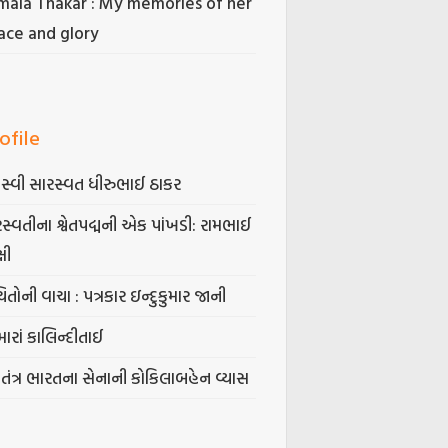
mala Thakar : My memories of her
ace and glory
ofile
સ્વી સારસ્વત ધીરુભાઈ ઠાકર
સ્વતીના શ્વેતપદ્મની એક પાંખડી: રામભાઈ
્ષી
િતોની વાચા : પત્રકાર ઇન્દુકુમાર જાની
ારાં કાલિન્દીતાઈ
વતંત્ર ભારતના સેનાની કોકિલાબહેન વ્યાસ