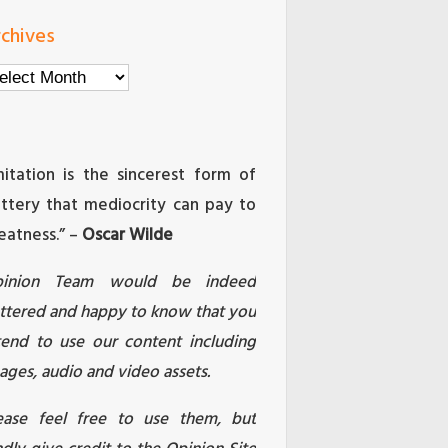
chives
chives
mitation is the sincerest form of
attery that mediocrity can pay to
eatness.” –
Oscar Wilde
pinion Team would be indeed
attered and happy to know that you
tend to use our content including
ages, audio and video assets.
ease feel free to use them, but
ndly give credit to the Opinion Site