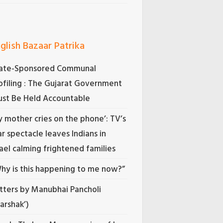
glish Bazaar Patrika
ate-Sponsored Communal
ofiling : The Gujarat Government
st Be Held Accountable
 mother cries on the phone’: TV’s
r spectacle leaves Indians in
rael calming frightened families
hy is this happening to me now?”
tters by Manubhai Pancholi
Darshak’)