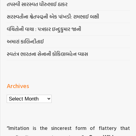
તપસ્વી સારસ્વત ધીરુભાઈ ઠાકર
સરસ્વતીના શ્વેતપદ્મની એક પાંખડી: રામભાઈ બક્ષી
વંચિતોની વાચા : પત્રકાર ઇન્દુકુમાર જાની
અમારાં કાલિન્દીતાઈ
સ્વતંત્ર ભારતના સેનાની કોકિલાબહેન વ્યાસ
Archives
Archives
“Imitation is the sincerest form of flattery that