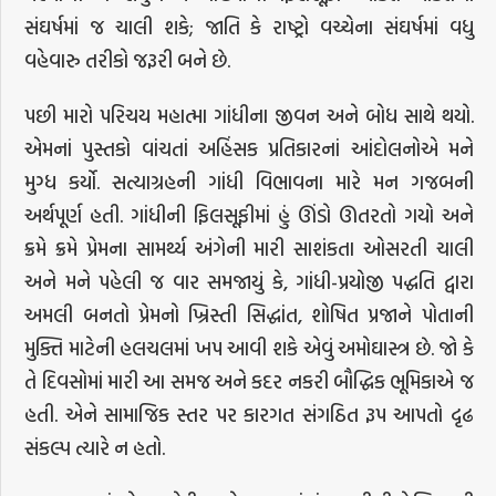
સંઘર્ષમાં જ ચાલી શકે; જાતિ કે રાષ્ટ્રો વચ્ચેના સંઘર્ષમાં વધુ
વહેવારુ તરીકો જરૂરી બને છે.
પછી મારો પરિચય મહાત્મા ગાંધીના જીવન અને બોધ સાથે થયો.
એમનાં પુસ્તકો વાંચતાં અહિંસક પ્રતિકારનાં આંદોલનોએ મને
મુગ્ધ કર્યો. સત્યાગ્રહની ગાંધી વિભાવના મારે મન ગજબની
અર્થપૂર્ણ હતી. ગાંધીની ફિલસૂફીમાં હું ઊંડો ઊતરતો ગયો અને
ક્રમે ક્રમે પ્રેમના સામર્થ્ય અંગેની મારી સાશંકતા ઓસરતી ચાલી
અને મને પહેલી જ વાર સમજાયું કે, ગાંધી-પ્રયોજી પદ્ધતિ દ્વારા
અમલી બનતો પ્રેમનો ખ્રિસ્તી સિદ્ધાંત, શોષિત પ્રજાને પોતાની
મુક્તિ માટેની હલચલમાં ખપ આવી શકે એવું અમોઘાસ્ત્ર છે. જો કે
તે દિવસોમાં મારી આ સમજ અને કદર નકરી બૌદ્ધિક ભૂમિકાએ જ
હતી. એને સામાજિક સ્તર પર કારગત સંગઠિત રૂપ આપતો દૃઢ
સંકલ્પ ત્યારે ન હતો.