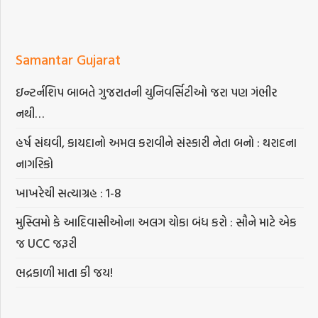
Samantar Gujarat
ઇન્ટર્નશિપ બાબતે ગુજરાતની યુનિવર્સિટીઓ જરા પણ ગંભીર
નથી…
હર્ષ સંઘવી, કાયદાનો અમલ કરાવીને સંસ્કારી નેતા બનો : થરાદના
નાગરિકો
ખાખરેચી સત્યાગ્રહ : 1-8
મુસ્લિમો કે આદિવાસીઓના અલગ ચોકા બંધ કરો : સૌને માટે એક
જ UCC જરૂરી
ભદ્રકાળી માતા કી જય!