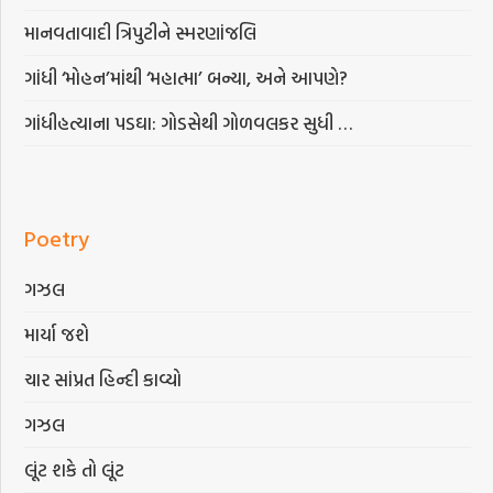
માનવતાવાદી ત્રિપુટીને સ્મરણાંજલિ
ગાંધી ‘મોહન’માંથી ‘મહાત્મા’ બન્યા, અને આપણે?
ગાંધીહત્યાના પડઘા: ગોડસેથી ગોળવલકર સુધી …
Poetry
ગઝલ
માર્યા જશે
ચાર સાંપ્રત હિન્દી કાવ્યો
ગઝલ
લૂંટ શકે તો લૂંટ