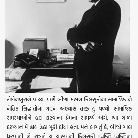
રોશેનબુશને વાંચ્યા પછી બીજા મહાન ફિલસૂફોના સામાજિક ને
નૈતિક સિદ્ધાંતોના ગહન અભ્યાસ તરફ હું વળ્યો. સામાજિક
સમસ્યાઓને હલ કરવાના પ્રેમના સામર્થ્ય અંગે, આ ગાળા
દરમ્યાન મેં હાથ હેઠા મૂકી દીધા હતા. મને લાગતું કે, બીજો ગાલ
ધરવાની ને શત્રુને ય ચાહવાની ફિલસૂફી વ્યક્તિ-વ્યક્તિના