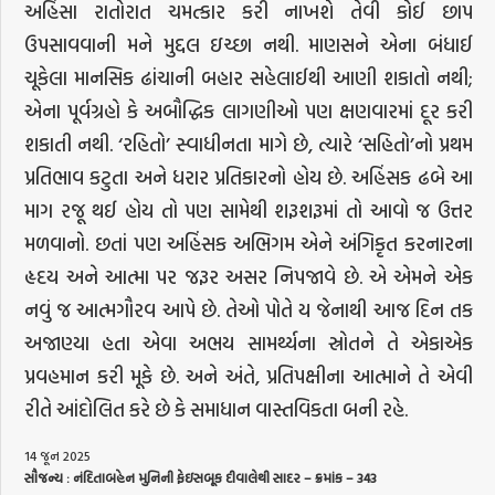
અહિંસા રાતોરાત ચમત્કાર કરી નાખશે તેવી કોઈ છાપ
ઉપસાવવાની મને મુદ્દલ ઇચ્છા નથી. માણસને એના બંધાઈ
ચૂકેલા માનસિક ઢાંચાની બહાર સહેલાઈથી આણી શકાતો નથી;
એના પૂર્વગ્રહો કે અબૌદ્ધિક લાગણીઓ પણ ક્ષણવારમાં દૂર કરી
શકાતી નથી. ‘રહિતો’ સ્વાધીનતા માગે છે, ત્યારે ‘સહિતો’નો પ્રથમ
પ્રતિભાવ કટુતા અને ધરાર પ્રતિકારનો હોય છે. અહિંસક ઢબે આ
માગ રજૂ થઈ હોય તો પણ સામેથી શરૂશરૂમાં તો આવો જ ઉત્તર
મળવાનો. છતાં પણ અહિંસક અભિગમ એને અંગિકૃત કરનારના
હૃદય અને આત્મા પર જરૂર અસર નિપજાવે છે. એ એમને એક
નવું જ આત્મગૌરવ આપે છે. તેઓ પોતે ય જેનાથી આજ દિન તક
અજાણ્યા હતા એવા અભય સામર્થ્યના સ્રોતને તે એકાએક
પ્રવહમાન કરી મૂકે છે. અને અંતે, પ્રતિપક્ષીના આત્માને તે એવી
રીતે આંદોલિત કરે છે કે સમાધાન વાસ્તવિકતા બની રહે.
14 જૂન 2025
સૌજન્ય
:
નંદિતાબહેન
મુનિની
ફેઇસબૂક
દીવાલેથી
સાદર
–
ક્રમાંક
– 343