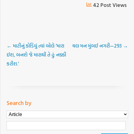
42 Post Views
←
માટીનું કોડિયું ત્યાં બોલે ‘મારા
ચલ મન મુંબઈ નગરી—293
→
ઈશ, બનશે જે મારાથી તે હું નક્કી
કરીશ.’
Search by