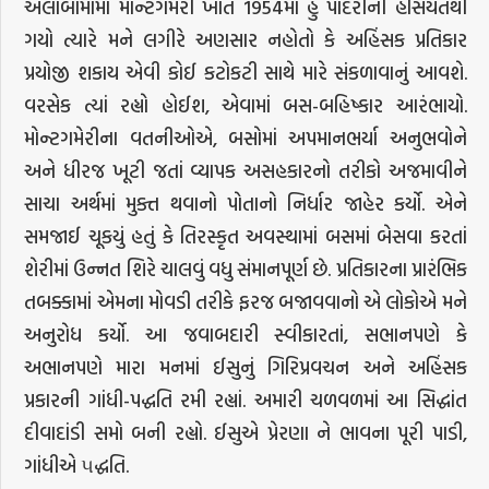
અલાબામામાં મોન્ટગમેરી ખાતે 1954માં હું પાદરીની હેસિયતથી
ગયો ત્યારે મને લગીરે અણસાર નહોતો કે અહિંસક પ્રતિકાર
પ્રયોજી શકાય એવી કોઈ કટોકટી સાથે મારે સંકળાવાનું આવશે.
વરસેક ત્યાં રહ્યો હોઈશ, એવામાં બસ-બહિષ્કાર આરંભાયો.
મોન્ટગમેરીના વતનીઓએ, બસોમાં અપમાનભર્યા અનુભવોને
અને ધીરજ ખૂટી જતાં વ્યાપક અસહકારનો તરીકો અજમાવીને
સાચા અર્થમાં મુક્ત થવાનો પોતાનો નિર્ધાર જાહેર કર્યો. એને
સમજાઈ ચૂકયું હતું કે તિરસ્કૃત અવસ્થામાં બસમાં બેસવા કરતાં
શેરીમાં ઉન્નત શિરે ચાલવું વધુ સંમાનપૂર્ણ છે. પ્રતિકારના પ્રારંભિક
તબક્કામાં એમના મોવડી તરીકે ફરજ બજાવવાનો એ લોકોએ મને
અનુરોધ કર્યો. આ જવાબદારી સ્વીકારતાં, સભાનપણે કે
અભાનપણે મારા મનમાં ઈસુનું ગિરિપ્રવચન અને અહિંસક
પ્રકારની ગાંધી-પદ્ધતિ રમી રહ્યાં. અમારી ચળવળમાં આ સિદ્ધાંત
દીવાદાંડી સમો બની રહ્યો. ઈસુએ પ્રેરણા ને ભાવના પૂરી પાડી,
ગાંધીએ ૫દ્ધતિ.