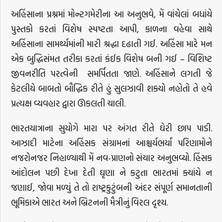
અહિંસાના પ્રશ્નમાં મોન્ટગમેરીના આ અનુભવે, મેં વાંચેલાં બધાંયે
પુસ્તકો કરતાં વિશેષ સ્પષ્ટતા આપી, કાળના વહેવા સાથે
અહિંસાના સામર્થ્યમાંની મારી શ્રદ્ધા દઢાતી ગઈ. અહિંસા મારે મન
એક બુદ્ધિસંમત તરીકા કરતાં કંઈક વિશેષ બની ગઈ – વિશિષ્ટ
જીવનરીતિ પરત્વેની
સમર્પિતતા જાણે. અહિંસાને લગતી જે
કેટલીયે બાબતો બૌદ્ધિક રીતે હું સુલઝાવી શક્યો નહોતો તે હવે
પ્રત્યક્ષ વ્યવહાર દ્વારા ઊકલતી ચાલી.
ભારતયાત્રાના સુયોગે મારા પર અંગત રીતે ઘેરી છાપ પાડી.
આઝાદી માટેના અહિંસક સંગ્રામનાં આશ્ચર્યભર્યાં પરિણામોને
નજરોનજર નિહાળ્યાથી મેં નવ-પ્રાણનો સંચાર અનુભવ્યો. હિંસક
આંદોલન પછી દેખા દેતી ઘૃણા ને કટુતા ભારતમાં ક્યાંયે ન
જણાઈ, જોવા મળ્યું તે તો રાષ્ટ્રકુટુંબની અંદર સંપૂર્ણ સમાનતાની
ભૂમિકાએ ભારત અને બ્રિટનની મૈત્રીનું વિરલ દૃશ્ય.