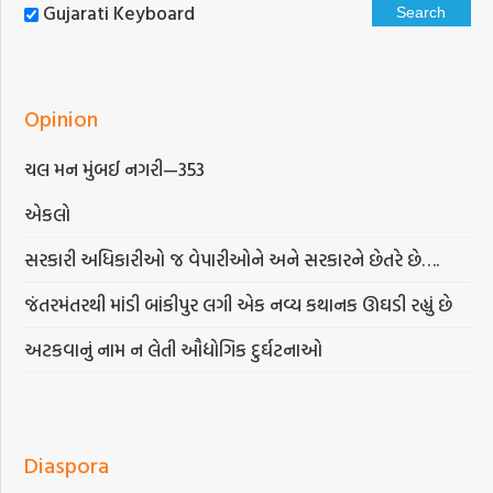
Gujarati Keyboard
Opinion
ચલ મન મુંબઈ નગરી—353
એકલો
સરકારી અધિકારીઓ જ વેપારીઓને અને સરકારને છેતરે છે….
જંતરમંતરથી માંડી બાંકીપુર લગી એક નવ્ય કથાનક ઊઘડી રહ્યું છે
અટકવાનું નામ ન લેતી ઔદ્યોગિક દુર્ઘટનાઓ
Diaspora