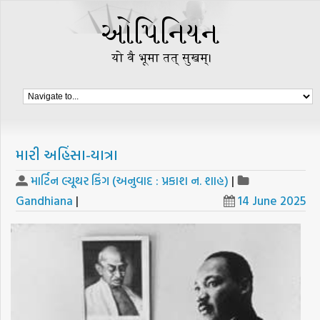
મારી અહિંસા-યાત્રા
માર્ટિન લ્યૂથર કિંગ (અનુવાદ : પ્રકાશ ન. શાહ)
|
Gandhiana
|
14 June 2025