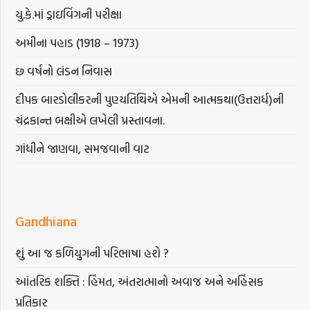
યુ.કે.માં ડ્રાઇવિંગની પરીક્ષા
અમીના પહાડ (1918 – 1973)
છ વર્ષનો લંડન નિવાસ
દીપક બારડોલીકરની પુણ્યતિથિએ એમની આત્મકથા(ઉત્તરાર્ધ)ની
ચંદ્રકાન્ત બક્ષીએ લખેલી પ્રસ્તાવના.
ગાંધીને જાણવા, સમજવાની વાટ
Gandhiana
શું આ જ કળિયુગની પરિભાષા હશે ?
આંતરિક શક્તિ : હિંમત, અંતરાત્માનો અવાજ અને અહિંસક
પ્રતિકાર