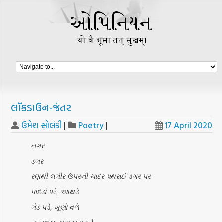
લૉકડાઉન-જંતર
ઉમેશ સોલંકી
|
Poetry
|
17 April 2020
નગર
ડગર
રણથી લગીર ઉપરની ચાદર પથરાઈ ડગર પર
પાંદડાં પડે, આથડે
ગેડ પડે, ખૂણો વળે