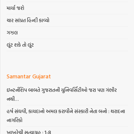
માર્યા જશે
ચાર સાંપ્રત હિન્દી કાવ્યો
ગઝલ
લૂંટ શકે તો લૂંટ
Samantar Gujarat
ઇન્ટર્નશિપ બાબતે ગુજરાતની યુનિવર્સિટીઓ જરા પણ ગંભીર
નથી…
હર્ષ સંઘવી, કાયદાનો અમલ કરાવીને સંસ્કારી નેતા બનો : થરાદના
નાગરિકો
ખાખરેચી સત્યાગ્રહ : 1-8