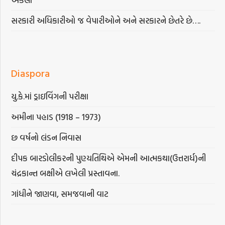
સરકારી અધિકારીઓ જ વેપારીઓને અને સરકારને છેતરે છે….
Diaspora
યુ.કે.માં ડ્રાઇવિંગની પરીક્ષા
અમીના પહાડ (1918 – 1973)
છ વર્ષનો લંડન નિવાસ
દીપક બારડોલીકરની પુણ્યતિથિએ એમની આત્મકથા(ઉત્તરાર્ધ)ની
ચંદ્રકાન્ત બક્ષીએ લખેલી પ્રસ્તાવના.
ગાંધીને જાણવા, સમજવાની વાટ