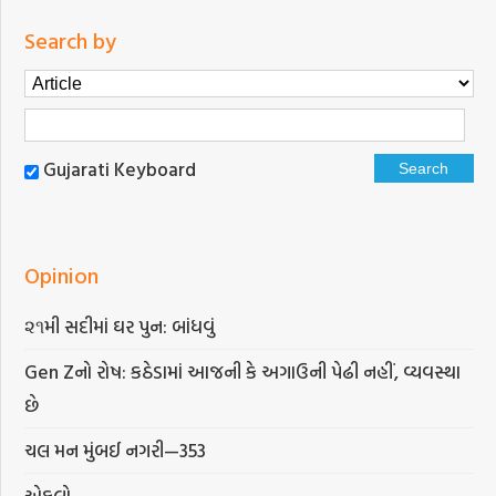
Search by
Gujarati Keyboard
Opinion
૨૧મી સદીમાં ઘર પુન: બાંધવું
Gen Zનો રોષ: કઠેડામાં આજની કે અગાઉની પેઢી નહીં, વ્યવસ્થા
છે
ચલ મન મુંબઈ નગરી—353
એકલો