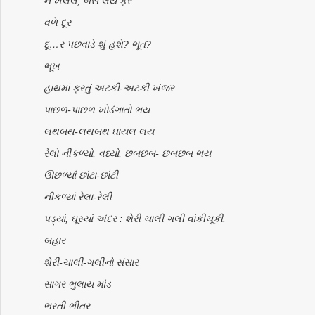
ન ખલલ, બસ લય ફરે
વળે દૂર
દૂ…ર પછવાડે શું હશે? ભૂત?
ભૂખ
હાથમાં ફરતું અટકી-અટકી ખંજર
પાછળ-પાછળ ખોડંગાતો ભય.
લથબથ-લથબથ ઘાયલ લય
રેલો નીકળ્યો, વધ્યો, છબછબ- છબછબ ભય
ઊછળ્યાં છાંટા-છાંટી
નીકળ્યાં રેલા-રેલી
પડ્યાં, ઘૂસ્યાં અંદર : શેરી ચાલી ગલી વાંકીચૂકી.
બહાર
શેરી-ચાલી-ગલીનો સંસાર
સાગર ભુલાય માંડ
ભરતી ભીતર