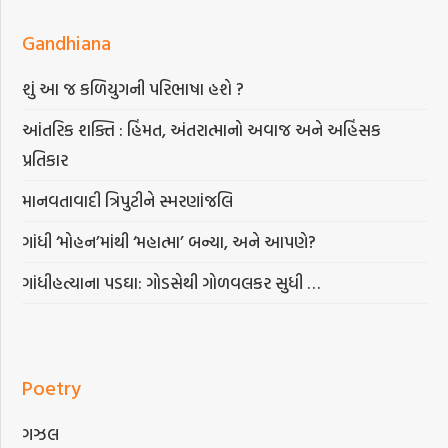
Gandhiana
શું આ જ કળિયુગની પરિભાષા હશે ?
આંતરિક શક્તિ : હિંમત, અંતરાત્માનો અવાજ અને અહિંસક
પ્રતિકાર
માનવતાવાદી ત્રિપુટીને સ્મરણાંજલિ
ગાંધી ‘મોહન’માંથી ‘મહાત્મા’ બન્યા, અને આપણે?
ગાંધીહત્યાના પડઘા: ગોડસેથી ગોળવલકર સુધી …
Poetry
ગઝલ