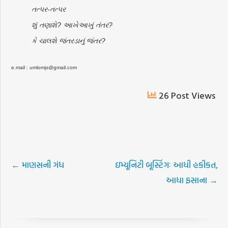
તત્પર-તત્પર
શું તણાશે? આખેઆખું તંતર?
કે ચાલશે જંતરડાનું જંતર?
e.mail : umlomjs@gmail.com
26 Post Views
←
માણસની ગંધ
ઇમ્યૂનિટી બૂસ્ટિંગઃ આધી હકીકત,
આધા ફસાના
→