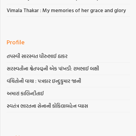
Vimala Thakar : My memories of her grace and glory
Profile
તપસ્વી સારસ્વત ધીરુભાઈ ઠાકર
સરસ્વતીના શ્વેતપદ્મની એક પાંખડી: રામભાઈ બક્ષી
વંચિતોની વાચા : પત્રકાર ઇન્દુકુમાર જાની
અમારાં કાલિન્દીતાઈ
સ્વતંત્ર ભારતના સેનાની કોકિલાબહેન વ્યાસ