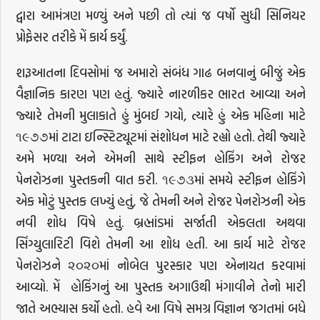
દ્વારા આમંત્રણ મળ્યું અને પછી તો ત્યાં જ વર્ષો સુધી સિનિયર
પ્રોફેસર તરીકે મેં કાર્ય કર્યું.
શરૂઆતના દિવસોમાં જ અમારો સંબંધ ગાઢ બનવાનું બીજું એક
વૈજ્ઞાનિક કારણ પણ હતું. જ્યારે નારળીકર ભારત આવ્યા અને
જ્યારે તેમની મુલાકાતે હું મુંબઈ ગયો, ત્યારે હું એક મહિના માટે
૧૯૭૭માં ટાટા ઇન્સ્ટિટ્યૂટમાં સંશોધન માટે રહ્યો હતો. તેથી જ્યારે
અમે મળ્યા અને એમની સાથે સ્ટીફન હોકિંગ અને રોજર
પેનરોઝના પુસ્તકની વાત કરી. ૧૯૭૩માં સમયે સ્ટીફન હોકિંગે
એક મોટું પુસ્તક લખ્યું હતું, જે તેમની અને રોજર પેનરોઝની એક
નવી શોધ વિષે હતું. બ્રહ્માંડમાં સર્જાતી એકલતા અથવા
સિંગ્યુલારિટી વિશે તેમની આ શોધ હતી. આ કાર્ય માટે રોજર
પેનરોઝને ૨૦૨૦માં નોબેલ પુરસ્કાર પણ એનાયત કરવામાં
આવ્યો. મેં હોકિંગનું આ પુસ્તક અગાઉથી મંગાવીને તેનો મારી
જાતે અભ્યાસ કર્યો હતો. હવે આ વિષે સમગ્ર વિજ્ઞાન જગતમાં બધે