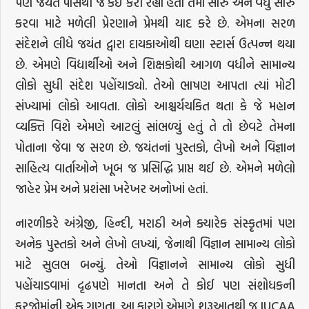
પણ જયંત પાસેથી જે કંઈ કરી રહ્યા હતા તેમાં સારું અને વધુ સારું
કરવા માટે મળેલી પ્રેરણાને પ્રેમથી યાદ કરે છે. એમના સરળ
સંદેશને લીધે જયંત દ્વારા દાયકાઓથી ઘણા સ્ટાર્સ ઉત્પન્ન થયા
છે. એમણે વિદ્યાર્થીઓ અને શિક્ષકોથી આગળ વધીને સામાન્ય
લોકો સુધી સંદેશ પહોંચાડ્યો. તેઓ ભાષણ આપતા ત્યાં મોટી
સંખ્યામાં લોકો આવતા. લોકો આશ્ચર્યચકિત થતા કે જે મહાન
વ્યક્તિ વિશે એમણે આટલું સાંભળ્યું હતું તે તો છેવટે તેમના
પોતાના જેવા જ સરળ છે. જયંતનાં પુસ્તકો, લેખો અને વિજ્ઞાન
સાહિત્ય વાર્તાઓને ખૂબ જ પ્રસિદ્ધિ પ્રાપ્ત થઈ છે. એમને મળેલો
જાહેર પ્રેમ અને પ્રશંસા ખરેખર અનોખાં હતાં.
નારળીકરે અંગ્રેજી, હિન્દી, મરાઠી અને ક્યારેક સંસ્કૃતમાં પણ
અનેક પુસ્તકો અને લેખો લખ્યાં, જેનાથી વિજ્ઞાન સામાન્ય લોકો
માટે સુલભ બન્યું. તેઓ વિજ્ઞાનને સામાન્ય લોકો સુધી
પહોંચાડવામાં દૃઢપણે માનતા અને તે કોઈ પણ સંશોધકની
ફરજોમાંની એક ગણતા. આ કારણે એમણે શરૂઆતથી જ IUCAA