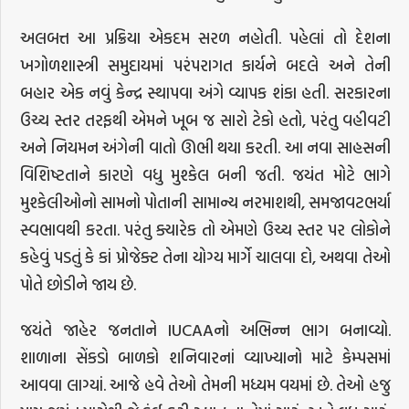
અલબત્ત આ પ્રક્રિયા એકદમ સરળ નહોતી. પહેલાં તો દેશના
ખગોળશાસ્ત્રી સમુદાયમાં પરંપરાગત કાર્યને બદલે અને તેની
બહાર એક નવું કેન્દ્ર સ્થાપવા અંગે વ્યાપક શંકા હતી. સરકારના
ઉચ્ચ સ્તર તરફથી એમને ખૂબ જ સારો ટેકો હતો, પરંતુ વહીવટી
અને નિયમન અંગેની વાતો ઊભી થયા કરતી. આ નવા સાહસની
વિશિષ્ટતાને કારણે વધુ મુશ્કેલ બની જતી. જયંત મોટે ભાગે
મુશ્કેલીઓનો સામનો પોતાની સામાન્ય નરમાશથી, સમજાવટભર્યા
સ્વભાવથી કરતા. પરંતુ ક્યારેક તો એમણે ઉચ્ચ સ્તર પર લોકોને
કહેવું પડતું કે કાં પ્રોજેક્ટ તેના યોગ્ય માર્ગે ચાલવા દો, અથવા તેઓ
પોતે છોડીને જાય છે.
જયંતે જાહેર જનતાને IUCAAનો અભિન્ન ભાગ બનાવ્યો.
શાળાના સેંકડો બાળકો શનિવારનાં વ્યાખ્યાનો માટે કેમ્પસમાં
આવવા લાગ્યાં. આજે હવે તેઓ તેમની મધ્યમ વયમાં છે. તેઓ હજુ