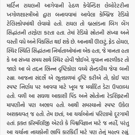
માર્ટિન રાયલની આગેવાની હેઠળ કેવેન્ડિશ લેબોરેટરીના
ખગોળશાસ્ત્રીઓ દ્વારા બનાવવામાં આવેલા કેમ્બ્રિજ રેડિયો
ટેલિસ્કોપમાંથી લેવાયો હતો. રાયલ તો બ્રહ્માંડના બિગ બેંગ
સિદ્ધાંતની તરફેણ કરતા હતા. તેમાં રેડિયો સ્રોતની સંખ્યા અને
વસ્તી વધે અને વિકસિત થઈ શકે છે. આનાથી ઊલટું, ફ્રેડ હોયલ,
સ્થિર સ્થિતિ સિદ્ધાંતના નિર્માતાઓમાંના એક હતા, જે માનતા હતા
કે આ સંખ્યા સમય સાથે સ્થિર હોવી જોઈએ. યુવાન નારળીકર તો
જાણે આ બે તદ્દન ભિન્ન દૃષ્ટિકોણ વચ્ચે સેન્ડવીચ જેવા બની
રહ્યા. આજના સંદર્ભે એ ભૂતકાળમાં દૃષ્ટિ કરીએ તો, કોઈ પણ
સ્પષ્ટ નિર્ણય પર આવવા માટે ખૂબ જ મર્યાદિત ડેટા ઉપલબ્ધ
હતો. વળી આ સઘળા આકાશી પિંડ અને સ્રોતોના રેડશિફ્ટની
માપણીનો પણ અભાવ હતો. આથી સમસ્યાનો સ્પષ્ટ ઉકેલ
અશક્યવત્ જ હતો. તેમ છતાં, આ ચર્ચાઓનાં પરિણામો દૂરગામી
હતાં. ફક્ત કૉસ્મૉલૉજી એટલે કે વિશ્વવિજ્ઞાન માટે જ નહીં, પરંતુ
આ ચર્ચાના નાયકોની ભાવિ કારકિર્દી માટે પણ તેનું મહત્ત્વ રહ્યું.