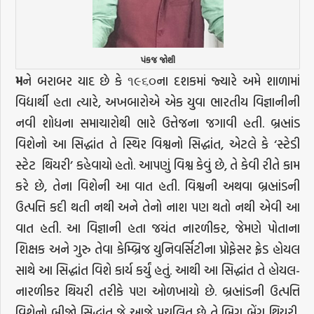
પંકજ જોશી
મ
ને બરાબર યાદ છે કે ૧૯૬૦ના દશકમાં જ્યારે અમે શાળામાં
વિદ્યાર્થી હતા ત્યારે, અખબારોએ એક યુવા ભારતીય વિજ્ઞાનીની
નવી શોધના સમાચારોથી ભારે ઉત્તેજના જગાવી હતી. બ્રહ્માંડ
વિશેનો આ સિદ્ધાંત તે સ્થિર વિશ્વનો સિદ્ધાંત, એટલે કે ‘સ્ટેડી
સ્ટેટ થિયરી’ કહેવાયો હતો. આપણું વિશ્વ કેવું છે, તે કેવી રીતે કામ
કરે છે, તેના વિશેની આ વાત હતી. વિશ્વની અથવા બ્રહ્માંડની
ઉત્પત્તિ કદી થતી નથી અને તેનો નાશ પણ થતો નથી એવી આ
વાત હતી. આ વિજ્ઞાની હતા જયંત નારળીકર, જેમણે પોતાના
શિક્ષક અને ગુરુ તેવા કેમ્બ્રિજ યુનિવર્સિટીના પ્રોફેસર ફ્રેડ હોયલ
સાથે આ સિદ્ધાંત વિશે કાર્ય કર્યું હતું. આથી આ સિદ્ધાંત તે હોયલ-
નારળીકર થિયરી તરીકે પણ ઓળખાયો છે. બ્રહ્માંડની ઉત્પત્તિ
વિશેનો બીજો સિદ્ધાંત જે આજે પ્રચલિત છે તે બિગ બેંગ થિયરી,