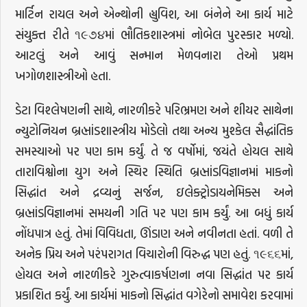
માર્ટિન રાયલ અને એન્થોની હ્યુવિશ, આ બંનેને આ કાર્ય માટે
સંયુક્ત રીતે ૧૯૭૪માં ભૌતિકશાસ્ત્રમાં નોબેલ પુરસ્કાર મળ્યો.
આટલું અને આવું સન્માન મેળવનારા તેઓ પ્રથમ
ખગોળશાસ્ત્રીઓ હતા.
ડેટા વિશ્લેષણની સાથે, નારળીકરે પરિભ્રમણ અને શીયર સાથેના
ન્યુટોનિયન બ્રહ્માંડશાસ્ત્રીય મોડેલો તથા અન્ય મુશ્કેલ સૈદ્ધાંતિક
સમસ્યાઓ પર પણ કામ કર્યું. તે જ વર્ષોમાં, જયંતે હોયલ સાથે
તારાવિશ્વોના યુગ અને સ્થિર સ્થિતિ બ્રહ્માંડવિજ્ઞાનમાં માકનો
સિદ્ધાંત અને દ્રવ્યનું સર્જન, ઇલેક્ટ્રોડાયનેમિક્સ અને
બ્રહ્માંડવિજ્ઞાનમાં સમયની ગતિ પર પણ કામ કર્યું. આ બધું કાર્ય
નોંધપાત્ર હતું. તેમાં વિવિધતા, ઊંડાણ અને નવીનતા હતાં. વળી તે
અનેક પ્રિય અને પરંપરાગત વિચારોની વિરુદ્ધ પણ હતું. ૧૯૬૬માં,
હોયલ અને નારળીકરે ગુરુત્વાકર્ષણના નવા સિદ્ધાંત પર કાર્ય
પ્રકાશિત કર્યું. આ કાર્યમાં માકનો સિદ્ધાંત વગેરેનો સમાવેશ કરવામાં