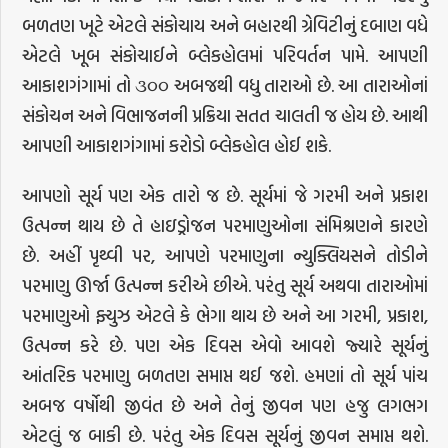
બળતણ ખૂટે એટલે સંકોચાય અને બહારથી ગ્રેવિટીનું દબાણ વધે
એટલે ખૂબ સંકોચાઈને બ્લેકહોલમાં પરિવર્તન પામે. આપણી
આકાશગંગામાં તો ૩૦૦ અબજથી વધુ તારાઓ છે. આ તારાઓનાં
સંકોચન અને વિભાજનની પ્રક્રિયા સતત ચાલતી જ હોય છે. આથી
આપણી આકાશગંગામાં કરોડો બ્લેકહોલ હોઈ શકે.
આપણો સૂર્ય પણ એક તારો જ છે. સૂર્યમાં જે ગરમી અને પ્રકાશ
ઉત્પન્ન થાય છે તે હાઇડ્રોજન પરમાણુઓના સંમિશ્રણને કારણે
છે. અહીં પૃથ્વી પર, આપણે પરમાણુના ન્યુક્લિયસને તોડીને
પરમાણુ ઊર્જા ઉત્પન્ન કરીએ છીએ. પરંતુ સૂર્ય અથવા તારાઓમાં
પરમાણુઓ ફ્યુઝ એટલે કે ભેગા થાય છે અને આ ગરમી, પ્રકાશ,
ઉત્પન્ન કરે છે. પણ એક દિવસ એવો આવશે જ્યારે સૂર્યનું
આંતરિક પરમાણુ બળતણ સમાપ્ત થઈ જશે. હમણાં તો સૂર્ય પાંચ
અબજ વર્ષોથી જીવંત છે અને તેનું જીવન પણ હજુ લગભગ
એટલું જ બાકી છે. પરંતુ એક દિવસ સૂર્યનું જીવન સમાપ્ત થશે.