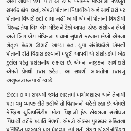
અહીં નોંધવા જેવી વાત એ છે કે વૈકલ્પિક મોડેલોના મજબૂત
સમર્થક હોવા છતાં, એમણે પોતાના વિદ્યાર્થીઓ અને સાથીદારો પર
પોતાના વિચારો કદી લાદ્યા નહીં. આથી એમની પોતાની થિયરીથી
વિરુદ્ધ તેવા બિગ બેંગ મોડેલને ટેકો આપતા શ્રેષ્ઠ સંશોધન લેખો
અને બિગ બેંગ મોડેલના પાયામાં સુધારો કરનારા લેખો એમના
નેતૃત્વ હેઠળ ઊભરી આવ્યા હતા. યુવા સંશોધકોને એમની
પોતાની રીતે વિકાસ કરવાની મંજૂરી આપવી એ સંશોધકોમાં એક
દુર્લભ પરંતુ પ્રશંસનીય લક્ષણ છે. એમના નજીકના સાથીદારો
એમને પ્રેમથી JVN કહેતા. આ સઘળી બાબતોમાં JVNનું
અનુકરણ કરવા યોગ્ય છે.
છેલ્લા લાંબા સમયથી જયંત ભારતમાં ખગોળશાસ્ત્ર અને તેનાથી
પણ વધુ વ્યાપક રીતે કહીએ તો વિજ્ઞાનનો ચહેરો રહ્યા છે. એમણે
કેમ્બ્રિજ યુનિવર્સિટીમાં મોટા વિજ્ઞાની ફ્રેડ હોયલના સંશોધન
વિદ્યાર્થી તરીકે ખ્યાતિ મેળવી. એમણે એડમ્સ પુરસ્કાર સહિતના
પ્રતિષ્ઠિત પુરસ્કારો પણ મેળવ્યા. ત્યાં થતી રોયલ એસ્ટ્રોનોમિકલ