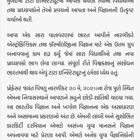
મુંબઈમાં ટાટા ઇન્સ્ટિટ્યૂટમાં આવતા થયેલા. ત્યાંના વિદ્યાર્થીઓ
તથા પ્રાધ્યાપકોને તેઓ પ્રવચનો આપતા અને વિજ્ઞાનની ઉત્કૃષ્ટ
ચર્ચાઓ થતી.
આવા એક સારા વાતાવરણમાં ભારત આવીને નારળીકરે
એસ્ટ્રોફિઝિક્સ તથા કૉસ્મૉલૉજીના વિજ્ઞાન માટે એક ઉત્તમ ગ્રુપ
બનાવવાનું કામ શરૂ કર્યું જેમાં સારા વિદ્યાર્થીઓ તથા નવા
પ્રાધ્યાપકો ભાગ લેવા લાગ્યા. સંપૂર્ણ રીતે વિશ્વકક્ષાનું સંશોધન
ભારતમાંથી થાય એવું ટાટા ઇન્સ્ટિટ્યૂટનું હંમેશાં ધ્યેય હતું.
પ્રોફેસર જયંત વિષ્ણુ નારળીકર ૨૦ મે, ૨૦૨૫ના રોજ પુણે સ્થિત
એમના નિવાસસ્થાને આપણને સહુને છોડી શાંતિથી ચાલ્યા ગયા.
આ ભારતીય વિજ્ઞાન અને ખગોળ વિજ્ઞાનના એક અસાધારણ
અને અસામાન્ય પ્રકરણનો અંત છે. એમની લાંબી અને સુશોભિત
કારકિર્દી દરમિયાન એમણે અસંખ્ય યુવા માનસને વિજ્ઞાન
અપનાવવા માટે પ્રેરણા આપી. એમણે અનેક યુવા વૈજ્ઞાનિકોની