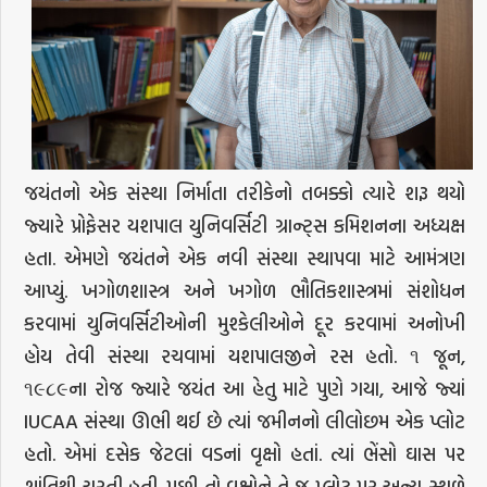
જયંતનો એક સંસ્થા નિર્માતા તરીકેનો તબક્કો ત્યારે શરૂ થયો
જ્યારે પ્રોફેસર યશપાલ યુનિવર્સિટી ગ્રાન્ટ્સ કમિશનના અધ્યક્ષ
હતા. એમણે જયંતને એક નવી સંસ્થા સ્થાપવા માટે આમંત્રણ
આપ્યું. ખગોળશાસ્ત્ર અને ખગોળ ભૌતિકશાસ્ત્રમાં સંશોધન
કરવામાં યુનિવર્સિટીઓની મુશ્કેલીઓને દૂર કરવામાં અનોખી
હોય તેવી સંસ્થા રચવામાં યશપાલજીને રસ હતો. ૧ જૂન,
૧૯૮૯ના રોજ જ્યારે જયંત આ હેતુ માટે પુણે ગયા, આજે જ્યાં
IUCAA સંસ્થા ઊભી થઈ છે ત્યાં જમીનનો લીલોછમ એક પ્લોટ
હતો. એમાં દસેક જેટલાં વડનાં વૃક્ષો હતાં. ત્યાં ભેંસો ઘાસ પર
શાંતિથી ચરતી હતી. પછી તો વૃક્ષોને તે જ પ્લોટ પર અન્ય સ્થળે