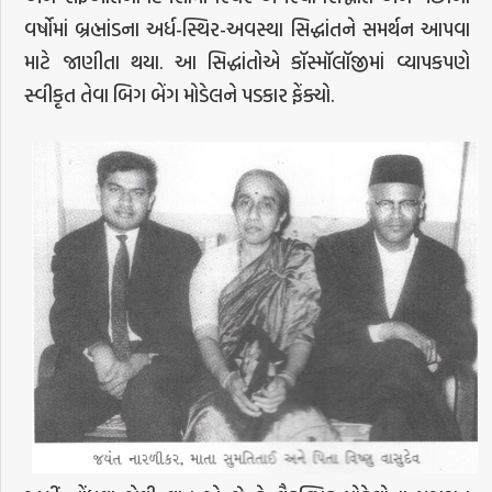
વર્ષોમાં બ્રહ્માંડના અર્ધ-સ્થિર-અવસ્થા સિદ્ધાંતને સમર્થન આપવા
માટે જાણીતા થયા. આ સિદ્ધાંતોએ કૉસ્મૉલૉજીમાં વ્યાપકપણે
સ્વીકૃત તેવા બિગ બેંગ મોડેલને પડકાર ફેંક્યો.