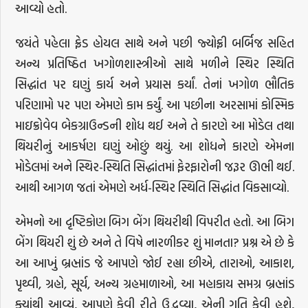
આવ્યો હતો.
જયંતે પહેલા ફ્રેડ હોયલ સાથે અને પછી જ્યોફ્રી બર્બિજ સહિત
અન્ય પ્રતિષ્ઠિત ખગોળશાસ્ત્રીઓ સાથે મળીને સ્થિર સ્થિતિ
સિદ્ધાંત પર ઘણું કાર્ય અને પ્રયાસ કર્યાં. તેનાં ખગોળ ભૌતિક
પરિણામો પર પણ એમણે કામ કર્યું. આ પછીના અરસામાં કોસ્મિક
માઇક્રોવેવ બેકગ્રાઉન્ડની શોધ થઈ અને તે કારણે આ મોડેલ તથા
થિયરીનું આકર્ષણ ઘણું ઓછું થયું. આ શોધને કારણે એમના
મોડેલમાં અને સ્થિર-સ્થિતિ સિદ્ધાંતમાં ફેરફારોની જરૂર ઊભી થઈ.
આથી આગળ જતાં એમણે અર્ધ-સ્થિર સ્થિતિ સિદ્ધાંત વિકસાવ્યો.
એમનો આ દૃષ્ટિકોણ બિગ બેંગ થિયરીથી વિપરીત હતો. આ બિગ
બેંગ થિયરી શું છે અને તે વિષે નારળીકર શું માનતા? પ્રશ્ન એ છે કે
આ આખું બ્રહ્માંડ જે આપણે જોઈ રહ્યા છીએ, તારાઓ, આકાશ,
પૃથ્વી, ગ્રહો, સૂર્ય, અન્ય ગ્રહમાળાઓ, આ મહાકાય સમગ્ર બ્રહ્માંડ
ક્યાંથી આવ્યું, આપણે કેવી રીતે ઉદ્ભવ્યા, એની ગતિ કેવી હશે,