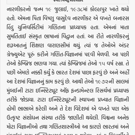
જયંત વિષ્ણુ નારળીકર
નારળીકરનો જન્મ ૧૯ જુલાઈ, ૧૯૩૮માં કોલ્હાપુર ખાતે થયો
હતો. એમના પિતા વિષ્ણુ વાસુદેવ નારળીકર એ વખતે બનારસ
હિંદુ યુનિવર્સિટીમાં ગણિતના પ્રાધ્યાપક હતા. એમનાં માતા
સુમતિતાઈ સંસ્કૃત ભાષાનાં વિદ્વાન હતાં. આ રીતે નારળીકરનું
શરૂઆતનું શિક્ષણ વારાણસીમાં થયું. ત્યાં જ તેઓએ અંડર
ગ્રેજ્યુએટ પૂરું કરીને ગણિત-વિજ્ઞાનમાં પદવી મેળવી. આ પછી
તેઓ કેમ્બ્રિજ ભણવા ગયા. ત્યાં કેમ્બ્રિજમાં તેઓ ૧૫ વર્ષ રહ્યા. તે
પછી એમણે નક્કી કર્યું કે ભારત દેશમાં પાછા ફરવું છે અને અહીં
આ દેશમાં વિજ્ઞાનનું કામ કરવું છે. આથી તેઓ ૧૯૭૨ની સાલમાં
મુંબઈની ટાટા ઇન્સ્ટિટ્યૂટ ઑફ ફન્ડામેન્ટલ રિસર્ચમાં પ્રધ્યાપક
તરીકે જોડાયા. ટાટા ઇન્સ્ટિટ્યૂટની સ્થાપના પ્રખ્યાત વિજ્ઞાની
હોમી ભાભાએ કરેલી અને તે દેશ વિદેશમાં એ વખતે પણ એક
ઉત્કૃષ્ટ સંશોધન સંસ્થા તરીકે જાણીતી થયેલી. વિશ્વના અનેક
મોટા વિજ્ઞાનીઓ તથા ગણિતશાસ્ત્રીઓ આ કારણે ભારતમાં અને