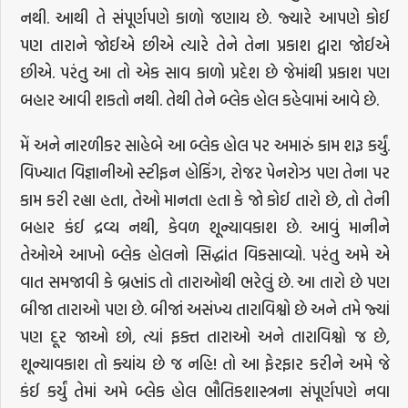
નથી. આથી તે સંપૂર્ણપણે કાળો જણાય છે. જ્યારે આપણે કોઈ
પણ તારાને જોઈએ છીએ ત્યારે તેને તેના પ્રકાશ દ્વારા જોઈએ
છીએ. પરંતુ આ તો એક સાવ કાળો પ્રદેશ છે જેમાંથી પ્રકાશ પણ
બહાર આવી શકતો નથી. તેથી તેને બ્લેક હોલ કહેવામાં આવે છે.
મેં અને નારળીકર સાહેબે આ બ્લેક હોલ પર અમારું કામ શરૂ કર્યું.
વિખ્યાત વિજ્ઞાનીઓ સ્ટીફન હોકિંગ, રોજર પેનરોઝ પણ તેના પર
કામ કરી રહ્યા હતા, તેઓ માનતા હતા કે જો કોઈ તારો છે, તો તેની
બહાર કંઈ દ્રવ્ય નથી, કેવળ શૂન્યાવકાશ છે. આવું માનીને
તેઓએ આખો બ્લેક હોલનો સિદ્ધાંત વિકસાવ્યો. પરંતુ અમે એ
વાત સમજાવી કે બ્રહ્માંડ તો તારાઓથી ભરેલું છે. આ તારો છે પણ
બીજા તારાઓ પણ છે. બીજાં અસંખ્ય તારાવિશ્વો છે અને તમે જ્યાં
પણ દૂર જાઓ છો, ત્યાં ફક્ત તારાઓ અને તારાવિશ્વો જ છે,
શૂન્યાવકાશ તો ક્યાંય છે જ નહિ! તો આ ફેરફાર કરીને અમે જે
કંઈ કર્યું તેમાં અમે બ્લેક હોલ ભૌતિકશાસ્ત્રના સંપૂર્ણપણે નવા