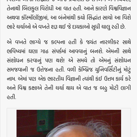
તેનાથી બિલકુલ વિરોધી આ વાત હતી. આને કારણે વિશ્વવિજ્ઞાન
અથવા કૉસ્મૉલૉજીમાં, આ બંનેમાંથી કયો સિદ્ધાંત સાચો આ વિશે
ભારે ચર્ચાઓ એ વખતે શરૂ થઈ જે દાયકાઓ સુધી ચાલુ રહી છે.
એ વખતે ભાગ્યે જ કલ્પના હતી કે જયંત નારળીકર સાથે
ભવિષ્યમાં ઘણા ગાઢ સંપર્કમાં આવવાનું બનશે. એમની સાથે
સંશોધન કરવાનું પણ થશે! એ સમયે તો એમનું સંશોધન
સમજવાની જ ઉત્તેજના હતી. વળી કેમ્બ્રિજ યુનિવર્સિટીનું મોટું
નામ. એમાં પણ એક ભારતીય વિજ્ઞાની ત્યાંથી કંઈ ઉત્તમ કાર્ય કરે
અને વિશ્વ કક્ષાએ તેની ચર્ચા થાય એ વાત જ બહુ મોટી લાગી
હતી.