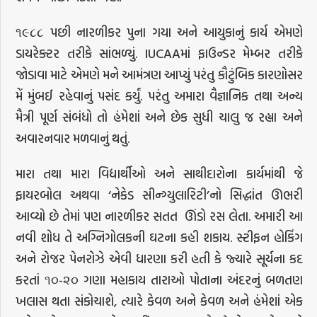
૧૯૮૮ પછી નારળીકર પુના ગયા અને આયુકાનું કાર્ય એમણે
ડાયરેક્ટર તરીકે સાંભળ્યું. IUCAAમાં ફાઉન્ડર મેમ્બર તરીકે
જોડાવા માટે એમણે મને આમંત્રણ આપ્યું પરંતુ કૌટુંબિક કારણોસર
મેં મુંબઈ રહેવાનું પસંદ કર્યું. પરંતુ અમારા વૈજ્ઞાનિક તથા અન્ય
મૈત્રી પૂર્ણ સંબંધો તો હંમેશાં અને છેક સુધી ચાલુ જ રહ્યા અને
અવારનવાર મળવાનું થતું.
મારા તથા મારા વિદ્યાર્થીઓ અને સાથીદારોના કાર્યમાંથી જે
ફાયરબોલ અથવા ‘નેકેડ સીન્ગ્યુલારિટી’નો સિદ્ધાંત ઊભરી
આવ્યો છે તેમાં પણ નારળીકર સતત ઊંડો રસ લેતા. અમારી આ
નવી શોધ તે અગ્નિગોલકની ઘટના કહી શકાય. સ્ટીફન હોકિંગ
અને રોજર પેનરોઝે એવી ધારણા કરી હતી કે જ્યારે સૂર્યના કદ
કરતાં ૧૦-૨૦ ગણા મહાકાય તારાઓ પોતાના અંદરનું બળતણ
ખલાસ થતા સંકોચાશે, ત્યારે કેવળ અને કેવળ અને હંમેશાં એક