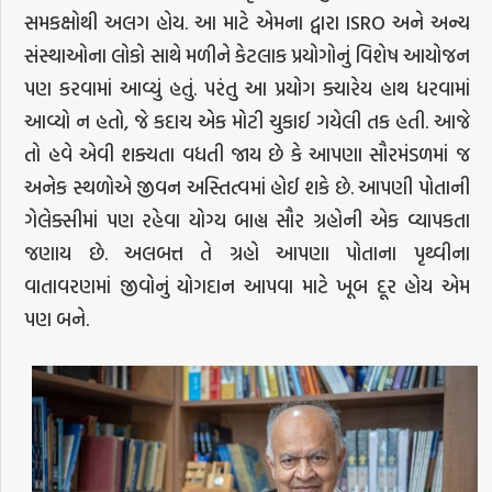
સમકક્ષોથી અલગ હોય. આ માટે એમના દ્વારા ISRO અને અન્ય
સંસ્થાઓના લોકો સાથે મળીને કેટલાક પ્રયોગોનું વિશેષ આયોજન
પણ કરવામાં આવ્યું હતું. પરંતુ આ પ્રયોગ ક્યારેય હાથ ધરવામાં
આવ્યો ન હતો, જે કદાચ એક મોટી ચુકાઈ ગયેલી તક હતી. આજે
તો હવે એવી શક્યતા વધતી જાય છે કે આપણા સૌરમંડળમાં જ
અનેક સ્થળોએ જીવન અસ્તિત્વમાં હોઈ શકે છે. આપણી પોતાની
ગેલેક્સીમાં પણ રહેવા યોગ્ય બાહ્ય સૌર ગ્રહોની એક વ્યાપકતા
જણાય છે. અલબત્ત તે ગ્રહો આપણા પોતાના પૃથ્વીના
વાતાવરણમાં જીવોનું યોગદાન આપવા માટે ખૂબ દૂર હોય એમ
પણ બને.