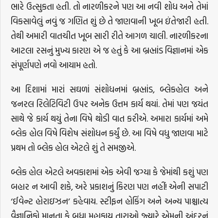
ભારે ઉત્સુકતા હતી. તો નારળીકરને પણ આ નવી શોધ અને તેમાં
વિકસાવેલું નવું જ ગણિત શું છે તે જાણવાની ખૂબ ઇંતેજારી હતી.
તેથી અમારી વાતચીત ખૂબ સારી રીતે આગળ ચાલી. નારળીકરના
આટલા રસનું મુખ્ય કારણ એ જ હતું કે આ બ્રહ્માંડ વિજ્ઞાનમાં એક
સંપૂર્ણપણે નવો આયામ હતો.
આ દિશામાં મારાં સઘળાં સંશોધનમાં બ્રહ્માંડ, બ્લેકહોલ અને
જનરલ રિલેટિવિટી ઉપર અનેક ઉત્તમ કાર્ય થયાં. તેમાં પણ જયંત
સાથે જે કાર્ય થયું તેના વિષે થોડી વાત કરીએ. અમારા કાર્યમાં અમે
બ્લેક હોલ વિષે વિશેષ સંશોધન કર્યું છે. આ વિષે વધુ જાણવા માટે
પ્રથમ તો બ્લેક હોલ એટલે શું તે સમજીએ.
બ્લેક હોલ એટલે અવકાશમાં એક એવી જગ્યા કે જેમાંથી કશું પણ
બહાર ન આવી શકે, અરે પ્રકાશનું કિરણ પણ નહીં! એની સપાટી
‘ઈવેન્ટ હોરાઇઝન’ કહેવાય. સ્ટીફન હોકિંગ અને અન્ય પાશ્ચાત્ય
વૈજ્ઞાનિકો માનતા કે બધા મહાકાય તારાઓ જ્યારે એમની અંદરનું