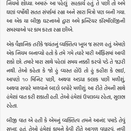
નિયમો શોધ્યા. અમારું આ પહેલું સહકાર્ય હતું. તે પછી તો અમે
ઘણાં વર્ષોથી સતત સંપર્કમાં રહ્યા અને સારા મિત્રો પણ બની ગયા.
આ એક યા બીજી ઘટનાઓ દ્વારા અમે ફ્રન્ટિયર કૉસ્મૉલૉજીની
સમસ્યાઓ પર કામ કરતા રહ્યા છીએ.
એક વૈજ્ઞાનિક તરીકે જયંતનું વ્યક્તિત્વ ખૂબ જ સરળ હતું. એમણે
એક નિયમ બનાવ્યો હતો કે તમે ગમે ત્યારે મારી ઑફિસમાં આવી
શકો છો. તમારે મારા સાથે પહેલાં સમય નક્કી કરવો પડે તે જરૂરી
નથી. તેઓ કહેતા કે જો હું વ્યસ્ત હોઉં તો હું કહીશ કે ભાઈ,
આપણે ૧૦ મિનિટ પછી, અથવા અડધા કલાક પછી મળીશું,
અથવા સવારે મળવાને બદલે બપોરે મળીશું. આ રીતે તેમની સાથે
હંમેશાં વાત કરી શકાતી હતી. તેઓ હંમેશાં ઉપલબ્ધ રહેતા, સુલભ
રહેતા.
બીજી વાત એ હતી કે એમનું વ્યક્તિત્વ તમને આનંદ પમાડે તેવું
સુખદ હતું. તેઓ હંમેશાં કામને કેવી રીતે આગળ વધારવું, નવી