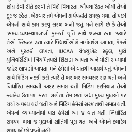
શોધ કેવી રીતે કરવી તે વિશે વિચારતા. ઔપચારિકતાઓથી તેઓ
દૂર જ રહેતા. એકવાર તમે એમની કાર્યપદ્ધતિ સમજી ગયા, તો પછી
એમની સાથે કામ કરવું સરળ બની જતું. મને લાગે છે કે તેઓ
‘સમય-વ્યવસ્થાપન’ની કુદરતી વૃત્તિ સાથે જન્મ્યા હતા. જ્યારે
તેઓ ડિરેક્ટર હતા ત્યારે વિદ્યાર્થીઓને માર્ગદર્શન આપતા, પેપર્સ
અને પુસ્તકો લખતા, IUCAA ગ્રેજ્યુએટ સ્કૂલ, પુણે
યુનિવર્સિટીમાં નિયમિતપણે શિક્ષણ આપતા અને મોટી સંખ્યામાં
જાહેર ભાષણો આપતા. મને હંમેશાં એ વાતથી આશ્ચર્ય થતું. એમની
સાથે મિટિંગ નક્કી કરો ત્યારે તે બરાબર સમયસર શરૂ થતી અને
નિર્ધારિત સમયની અંદર સમાપ્ત થતી. મિટિંગ દરમિયાન તેઓ
ક્યારેય ઉતાવળ કરતા નહોતા. તેમ છતાં બધા મુખ્ય મુદ્દાઓ પર
ચર્ચા અવશ્ય થઈ જતી અને મિટિંગ હંમેશાં સરળતાથી સમાપ્ત થતી.
એમનાં વ્યાખ્યાનોમાં પણ હંમેશાં આ જ વાત થતી. નિર્ધારિત
સમયમાં બધા જ મુદ્દાઓ શાંતિથી પૂરા થતા અને એમને ક્યારેય
સમય ઓછો પડતો નહીં!