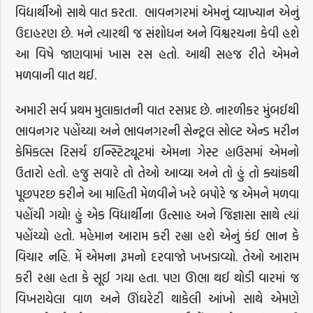
વિદ્યાર્થીઓ સાથે વાત કરતા. ભાવનગરમાં એમનું વ્યાખ્યાન એનું
ઉદાહરણ છે. મને ત્યારથી જ સંશોધન અને વિશ્વરચના કેવી હશે
આ વિષે જાણવામાં ખાસ રસ હતો. આથી સહજ રીતે એમને
મળવાની વાત થઈ.
અમારી સર્વ પ્રથમ મુલાકાતની વાત રસપ્રદ છે. નારળીકર મુંબઈથી
ભાવનગર પહોંચ્યા અને ભાવનગરની સેન્ટ્રલ સોલ્ટ એન્ડ મરીન
કેમિકલ્સ રિસર્ચ ઇન્સ્ટિટ્યૂટમાં એમના ગેસ્ટ હાઉસમાં એમનો
ઉતારો હતો. હજુ સવારે તો તેઓ આવ્યા અને તો હું તો ક્યાંકથી
પૂછપરછ કરીને આ માહિતી મેળવીને ખરે બપોરે જ એમને મળવા
પહોંચી ગયો! હું એક વિદ્યાર્થીના ઉત્સાહ અને જિજ્ઞાસા સાથે ત્યાં
પહોંચ્યો હતો. મહેમાન આરામ કરી રહ્યા હશે એનું કંઈ ભાન કે
વિચાર નહિ. મેં એમના રૂમનો દરવાજો ખખડાવ્યો. તેઓ આરામ
કરી રહ્યા હતા કે સૂઈ ગયા હતા. પણ ઊભા થઈ થોડી વારમાં જ
વિખરાયેલા વાળ અને ઊંઘરેટી થાકેલી આંખો સાથે એમણે