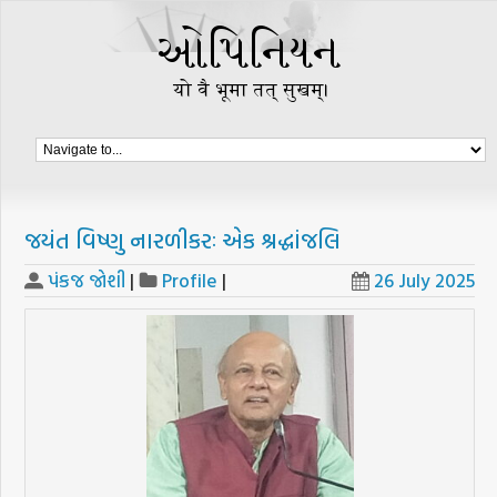
જયંત વિષ્ણુ નારળીકરઃ­ એક શ્રદ્ધાંજલિ
પંકજ જોશી
|
Profile
|
26 July 2025