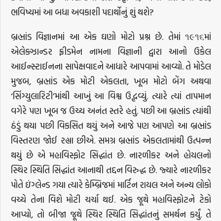
ભવિષ્યમાં આ બધા અવકાશી પદાર્થોનું શું થશે?
બ્રહ્માંડ વિજ્ઞાનમાં આ એક ઘણો મોટો પ્રશ્ન છે. તેમાં ૧૯૧૬માં
એલેક્ઝાન્ડર ફ્રીડમેન નામના વિજ્ઞાની દ્વારા આનો ઉકેલ
આઈન્સ્ટાઈનના સાપેક્ષવાદને આધારે આપવામાં આવ્યો. તે મોડેલ
મુજબ, બ્રહ્માંડ એક મોટી એકલતા, ખૂબ મોટો બેંગ અથવા
‘સિંગ્યુલારિટી’માંથી આખું આ વિશ્વ ઉદ્ભવ્યું. ત્યારે ત્યાં તાપમાન
વગેરે પણ ખૂબ જ ઉચ્ચ અનંત સ્તરે હતું. પછી આ બ્રહ્માંડ ત્યાંથી
ઠંડું થયા પછી વિકસિત થયું અને આજે પણ આપણે આ બ્રહ્માંડ
વિસ્તરણ જોઈ રહ્યા છીએ. સમગ્ર બ્રહ્માંડ એકલતામાંથી ઉત્પન્ન
થયું છે એ મહાવિસ્ફોટ સિદ્ધાંત છે. નારળીકર અને હોયલનો
સ્થિર સ્થિતિ સિદ્ધાંત આનાથી તદ્દન વિરુદ્ધ છે. જ્યારે નારળીકર
પોતે ઇંગ્લેન્ડ ગયા ત્યારે કેમ્બ્રિજમાં માર્ટિન રાયલ અને અન્ય લોકો
વચ્ચે તેના વિશે મોટી ચર્ચા થઈ. એક જૂથે મહાવિસ્ફોટને ટેકો
આપ્યો, તો બીજા જૂથે સ્થિર સ્થિતિ સિદ્ધાંતનું સમર્થન કર્યું. તે