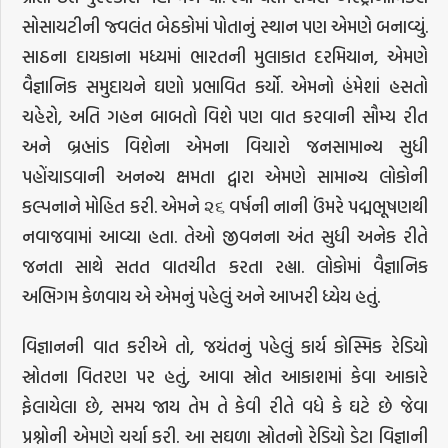
સોસાયટીની જ્વલંત બેઠકોમાં પોતાનું સ્થાન પણ એમણે બનાવ્યું.
સાઠના દાયકાના મધ્યમાં ભારતની મુલાકાત દરમિયાન, એમણે
વૈજ્ઞાનિક સમુદાયને ઘણો પ્રભાવિત કર્યો. એમનો હંમેશાં હસતો
ચહેરો, અતિ ગહન બાબતો વિશે પણ વાત કરવાની સૌમ્ય રીત
અને બ્રહ્માંડ વિશેના એમના વિચારો જનસામાન્ય સુધી
પહોંચાડવાની અનન્ય ક્ષમતા દ્વારા એમણે સામાન્ય લોકોની
કલ્પનાને મોહિત કરી. એમને ૨૬ વર્ષની નાની ઉંમરે પદ્મભૂષણથી
નવાજવામાં આવ્યા હતા. તેઓ જીવનના અંત સુધી અનેક રીતે
જનતા સાથે સતત વાતચીત કરતા રહ્યા. લોકોમાં વૈજ્ઞાનિક
અભિગમ કેળવાય એ એમનું પહેલું અને આખરી ધ્યેય હતું.
વિજ્ઞાનની વાત કરીએ તો, જયંતનું પહેલું કાર્ય કોસ્મિક રેડિયો
સ્રોતના વિતરણ પર હતું, આવા સ્રોત આકાશમાં કેવા આકારે
ફેલાયેલા છે, સમય જાય તેમ તે કેવી રીતે વધે કે ઘટે છે જેવા
પ્રશ્નોની એમણે ચર્ચા કરી. આ સઘળા સ્રોતનો રેડિયો ડેટા વિજ્ઞાની