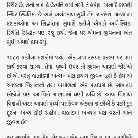
સ્થિર છે, તેનો નાશ કે ઉત્પત્તિ થયાં નથી. તે હંમેશાં અનાદિ કાળથી
સ્થિર સ્થિતિમાં છે અને અનંતકાળ સુધી તેમ જ રહેશે. પાછળના
દશકાઓમાં આ સિદ્ધાંતમાં સુધારો કરીને એમણે અર્ધ-સ્થિર-
સ્થિતિ સિદ્ધાંત પણ રજૂ કર્યો, જેના પર એમના જીવનના અંત
સુધી એમણે કામ કર્યું.
૧૯૮૦ પછીના દશકોમાં જયંત એક નવા રસપ્રદ પ્રકલ્પ પર પણ
કાર્ય કરવા લાગ્યા. તેમાં, પૃથ્વી ઉપર તો જીવન આપણે જોઈએ
છીએ, પરંતુ બ્રહ્માંડમાં અન્યત્ર પણ ક્યાંય જીવન હશે કે કેમ એ
આજના વિજ્ઞાનનો તથા ખગોળનો એક મહાપ્રશ્ન છે. સામાન્ય
લોકોને પણ આ વિશે જાણવામાં ઘણી રુચિ છે. આવા વિશાળ
વિશ્વની અંદર આપણે પૃથ્વી પર કેવળ એકલા જ છીએ કે પછી દૂર
દૂરના અન્ય કોઈ ગ્રહોમાં, બ્રહ્માંડમાં અન્યત્ર પણ વસ્તી અને
જીવન છે?
આ સંદર્ભમાં, મૂળ ફ્રેડ હોયલના એક નવા વિચાર પર નારળીકરે