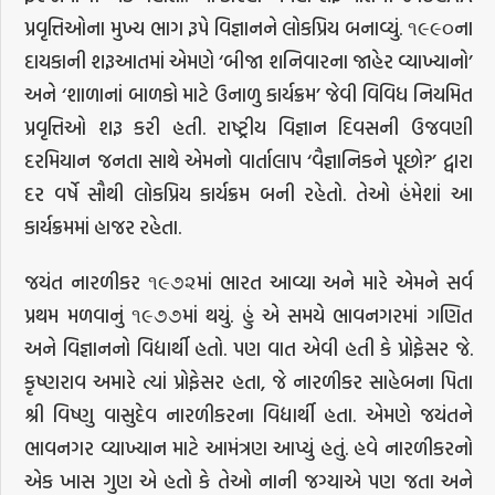
પ્રવૃત્તિઓના મુખ્ય ભાગ રૂપે વિજ્ઞાનને લોકપ્રિય બનાવ્યું. ૧૯૯૦ના
દાયકાની શરૂઆતમાં એમણે ‘બીજા શનિવારના જાહેર વ્યાખ્યાનો’
અને ‘શાળાનાં બાળકો માટે ઉનાળુ કાર્યક્રમ’ જેવી વિવિધ નિયમિત
પ્રવૃત્તિઓ શરૂ કરી હતી. રાષ્ટ્રીય વિજ્ઞાન દિવસની ઉજવણી
દરમિયાન જનતા સાથે એમનો વાર્તાલાપ ‘વૈજ્ઞાનિકને પૂછો?’ દ્વારા
દર વર્ષે સૌથી લોકપ્રિય કાર્યક્રમ બની રહેતો. તેઓ હંમેશાં આ
કાર્યક્રમમાં હાજર રહેતા.
જયંત નારળીકર ૧૯૭૨માં ભારત આવ્યા અને મારે એમને સર્વ
પ્રથમ મળવાનું ૧૯૭૭માં થયું. હું એ સમયે ભાવનગરમાં ગણિત
અને વિજ્ઞાનનો વિદ્યાર્થી હતો. પણ વાત એવી હતી કે પ્રોફેસર જે.
કૃષ્ણરાવ અમારે ત્યાં પ્રોફેસર હતા, જે નારળીકર સાહેબના પિતા
શ્રી વિષ્ણુ વાસુદેવ નારળીકરના વિદ્યાર્થી હતા. એમણે જયંતને
ભાવનગર વ્યાખ્યાન માટે આમંત્રણ આપ્યું હતું. હવે નારળીકરનો
એક ખાસ ગુણ એ હતો કે તેઓ નાની જગ્યાએ પણ જતા અને