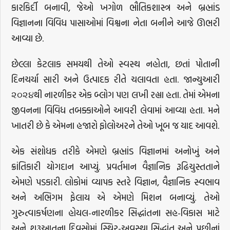
કારકિર્દી બનાવી, જેઓ ખગોળ ભૌતિકશાસ્ત્ર અને બ્રહ્માંડ
વિજ્ઞાનના વિવિધ પાસાઓમાં વિશ્વના નેતા બનીને આજે ઊભરી
આવ્યા છે.
છેલ્લા કેટલાક સમયથી તેઓ સ્વસ્થ નહોતા, છતાં પોતાની
દિનચર્યા સારી અને ઉત્પાદક રીતે ચલાવતા હતા. જાન્યુઆરી
૨૦૨૪થી નારળીકર એક બ્લોગ પણ લખી રહ્યા હતા. તેમાં એમના
જીવનના વિવિધ તબક્કાઓને આવરી લેવામાં આવ્યા હતા. મને
ખાતરી છે કે એમના હજારો ફોલોઅરને તેઓ ખૂબ જ યાદ આવશે.
એક સંશોધક તરીકે એમણે બ્રહ્માંડ વિજ્ઞાનમાં અનોખું અને
ક્રાંતિકારી યોગદાન આપ્યું. પ્રવર્તમાન વૈજ્ઞાનિક રૂઢિચુસ્તતાને
એમણે પડકારી. લોકોમાં વ્યાપક સ્તરે વિજ્ઞાન, વૈજ્ઞાનિક સ્વભાવ
અને અભિગમ ફેલાય એ એમણે મિશન બનાવ્યું. તેઓ
ગુરુત્વાકર્ષણના હોયલ-નારળીકર સિદ્ધાંતના સહ-વિકાસ માટે
અને શરૂઆતના દિવસોમાં સ્થિર-અવસ્થા સિદ્ધાંત અને પછીનાં