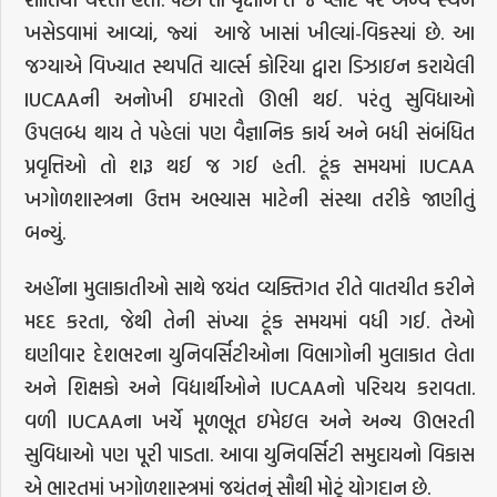
ખસેડવામાં આવ્યાં, જ્યાં આજે ખાસાં ખીલ્યાં-વિકસ્યાં છે. આ
જગ્યાએ વિખ્યાત સ્થપતિ ચાર્લ્સ કોરિયા દ્વારા ડિઝાઇન કરાયેલી
IUCAAની અનોખી ઇમારતો ઊભી થઈ. પરંતુ સુવિધાઓ
ઉપલબ્ધ થાય તે પહેલાં પણ વૈજ્ઞાનિક કાર્ય અને બધી સંબંધિત
પ્રવૃત્તિઓ તો શરૂ થઈ જ ગઈ હતી. ટૂંક સમયમાં IUCAA
ખગોળશાસ્ત્રના ઉત્તમ અભ્યાસ માટેની સંસ્થા તરીકે જાણીતું
બન્યું.
અહીંના મુલાકાતીઓ સાથે જયંત વ્યક્તિગત રીતે વાતચીત કરીને
મદદ કરતા, જેથી તેની સંખ્યા ટૂંક સમયમાં વધી ગઈ. તેઓ
ઘણીવાર દેશભરના યુનિવર્સિટીઓના વિભાગોની મુલાકાત લેતા
અને શિક્ષકો અને વિદ્યાર્થીઓને IUCAAનો પરિચય કરાવતા.
વળી IUCAAના ખર્ચે મૂળભૂત ઇમેઇલ અને અન્ય ઊભરતી
સુવિધાઓ પણ પૂરી પાડતા. આવા યુનિવર્સિટી સમુદાયનો વિકાસ
એ ભારતમાં ખગોળશાસ્ત્રમાં જયંતનું સૌથી મોટું યોગદાન છે.