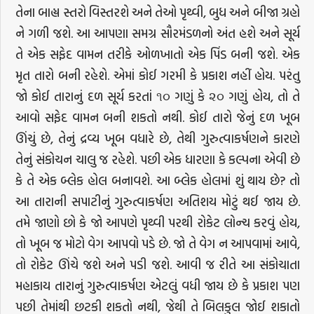
તેના બાહ્ય સ્તરો વિસ્તરશે અને તેઓ પૃથ્વી, બુધ અને બીજા ગ્રહો
ને ગળી જશે. આ આપણા સમગ્ર સૌરમંડળનો અંત હશે અને સૂર્ય
તે એક સફેદ વામન તરીકે ઓળખાતો એક પિંડ બની જશે. એક
મૃત તારો બની રહેશે. એમાં કોઈ ગરમી કે પ્રકાશ નહીં હોય. પરંતુ
જો કોઈ તારાનું દળ સૂર્ય કરતાં ૧૦ ગણું કે ૨૦ ગણું હોય, તો તે
આવો સફેદ વામન બની શકતો નથી. કોઈ તારો જેનું દળ ખૂબ
ઊંચું છે, તેનું દ્રવ્ય ખૂબ વધારે છે, તેથી ગુરુત્વાકર્ષણને કારણે
તેનું સંકોચન ચાલુ જ રહેશે. પછી એક ધારણા કે કલ્પના એવી છે
કે તે એક બ્લેક હોલ બનાવશે. આ બ્લેક હોલમાં શું થાય છે? તો
આ તારાની સપાટીનું ગુરુત્વાકર્ષણ અતિશય મોટું થઈ જાય છે.
તમે જાણો છો કે જો આપણે પૃથ્વી પરથી રોકેટ લોન્ચ કરવું હોય,
તો ખૂબ જ મોટો વેગ આપવો પડે છે. જો તે વેગ ન આપવામાં આવે,
તો રોકેટ ઊંચે જશે અને પડી જશે. આવી જ રીતે આ સંકોચાતા
મહાકાય તારાનું ગુરુત્વાકર્ષણ એટલું વધી જાય છે કે પ્રકાશ પણ
પછી તેમાંથી છટકી શકતો નથી, જેથી તે બિલકુલ જોઈ શકાતો