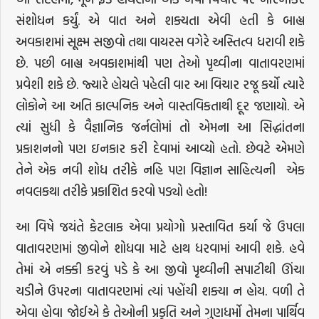
સંશોધન કર્યું. એ વાત અને શક્યતા એવી હતી કે બાહ્ય
અવકાશમાં સૂક્ષ્મ સજીવો તથા વાયરસ વગેરે અસ્તિત્વ ધરાવી શકે
છે. પછી બાહ્ય અવકાશમાંથી પણ તેઓ પૃથ્વીના વાતાવરણમાં
પ્રવેશી શકે છે. જ્યારે હોયલે પહેલી વાર આ વિચાર રજૂ કર્યો ત્યારે
લોકોને આ અતિ કાલ્પનિક અને વાસ્તવિકતાથી દૂર જણાયો. એ
ત્યાં સુધી કે વૈજ્ઞાનિક જર્નલોમાં તો એમના આ સિદ્ધાંતના
પ્રકાશનનો પણ ઇનકાર કરી દેવામાં આવ્યો હતો. છેવટે એમણે
તેને એક નવી શોધ તરીકે નહિ પણ વિજ્ઞાન સાહિત્યની એક
નવલકથા તરીકે પ્રકાશિત કરવો પડ્યો હતો!
આ વિષે જયંતે કેટલાક એવા પ્રયોગો પ્રસ્તાવિત કર્યા જે ઉપલા
વાતાવરણમાં જીવોને શોધવા માટે હાથ ધરવામાં આવી શકે. હવે
તેમાં એ નક્કી કરવું પડે કે આ જીવો પૃથ્વીની સપાટીથી ઊંચા
ચડીને ઉપરના વાતાવરણમાં ત્યાં પહોંચી શક્યા ન હોય. વળી તે
એવા હોવા જોઈએ કે તેઓની પ્રકૃતિ અને ગુણધર્મો તેમના પાર્થિવ