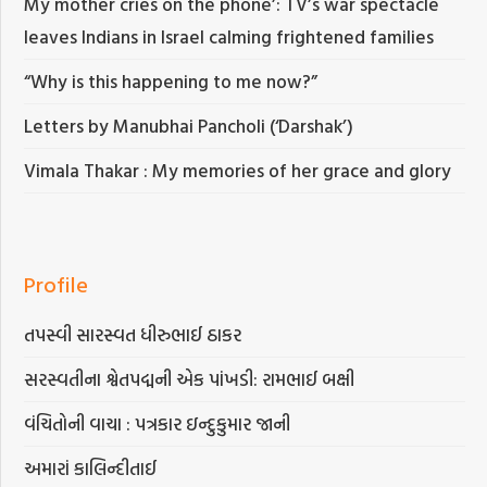
My mother cries on the phone’: TV’s war spectacle
leaves Indians in Israel calming frightened families
“Why is this happening to me now?”
Letters by Manubhai Pancholi (‘Darshak’)
Vimala Thakar : My memories of her grace and glory
Profile
તપસ્વી સારસ્વત ધીરુભાઈ ઠાકર
સરસ્વતીના શ્વેતપદ્મની એક પાંખડી: રામભાઈ બક્ષી
વંચિતોની વાચા : પત્રકાર ઇન્દુકુમાર જાની
અમારાં કાલિન્દીતાઈ