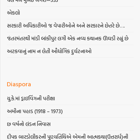
એકલો
સરકારી અધિકારીઓ જ વેપારીઓને અને સરકારને છેતરે છે….
જંતરમંતરથી માંડી બાંકીપુર લગી એક નવ્ય કથાનક ઊઘડી રહ્યું છે
અટકવાનું નામ ન લેતી ઔદ્યોગિક દુર્ઘટનાઓ
Diaspora
યુ.કે.માં ડ્રાઇવિંગની પરીક્ષા
અમીના પહાડ (1918 – 1973)
છ વર્ષનો લંડન નિવાસ
દીપક બારડોલીકરની પુણ્યતિથિએ એમની આત્મકથા(ઉત્તરાર્ધ)ની