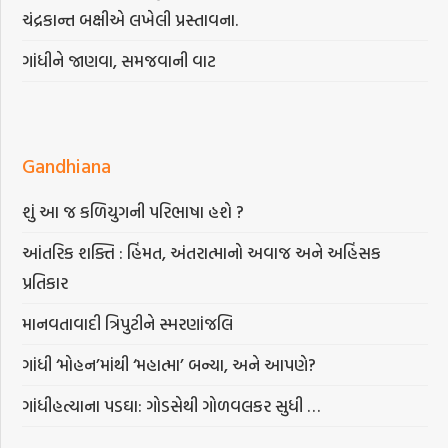
ચંદ્રકાન્ત બક્ષીએ લખેલી પ્રસ્તાવના.
ગાંધીને જાણવા, સમજવાની વાટ
Gandhiana
શું આ જ કળિયુગની પરિભાષા હશે ?
આંતરિક શક્તિ : હિંમત, અંતરાત્માનો અવાજ અને અહિંસક
પ્રતિકાર
માનવતાવાદી ત્રિપુટીને સ્મરણાંજલિ
ગાંધી ‘મોહન’માંથી ‘મહાત્મા’ બન્યા, અને આપણે?
ગાંધીહત્યાના પડઘા: ગોડસેથી ગોળવલકર સુધી …