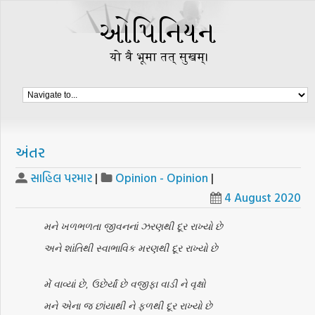
અંતર
સાહિલ પરમાર
|
Opinion - Opinion
|
4 August 2020
મને ખળભળતા જીવનનાં ઝરણથી દૂર રાખ્યો છે
અને શાંતિથી સ્વાભાવિક મરણથી દૂર રાખ્યો છે
મેં વાવ્યાં છે, ઉછેર્યાં છે વજીફા વાડી ને વૃક્ષો
મને એના જ છાંયાથી ને ફળથી દૂર રાખ્યો છે