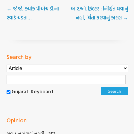
←
જોજો, ક્યાંક પીએચ.ડી.ના
આર.ઓ. ફિલ્ટર : નિશ્ચિંત થવાનું
રવાડે ચડતા…
નહીં, ચિંતા કરવાનું કારણ
→
Search by
Gujarati Keyboard
Opinion
ચલ મન મુંબઈ નગરી—353