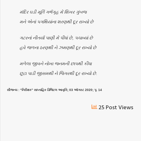
મંદિર ઘડી મૂર્તિ ગર્ભગૃહ મેં શિખર ગુંબજ
મને એનાં પગથિયાંના શરણથી દૂર રાખ્યો છે
ગટરનાં નીતર્યા પાણી મેં પીધાં છે, પચાવ્યાં છે
હવે જળના ઠરણથી ને ઝમણથી દૂર રાખ્યો છે
મળેલા જીવને નોખા જનમની છાપથી કીધા
છૂટા પાડી જીસમથી ને જિગરથી દૂર રાખ્યો છે.
સૌજન્ય : “નિરીક્ષક” સાપ્તાહિક ડિજિટલ આવૃત્તિ; 03 ઑગસ્ટ 2020; પૃ. 14
25 Post Views