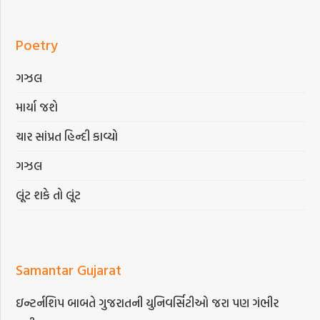
Poetry
ગઝલ
માર્યા જશે
ચાર સાંપ્રત હિન્દી કાવ્યો
ગઝલ
લૂંટ શકે તો લૂંટ
Samantar Gujarat
ઇન્ટર્નશિપ બાબતે ગુજરાતની યુનિવર્સિટીઓ જરા પણ ગંભીર