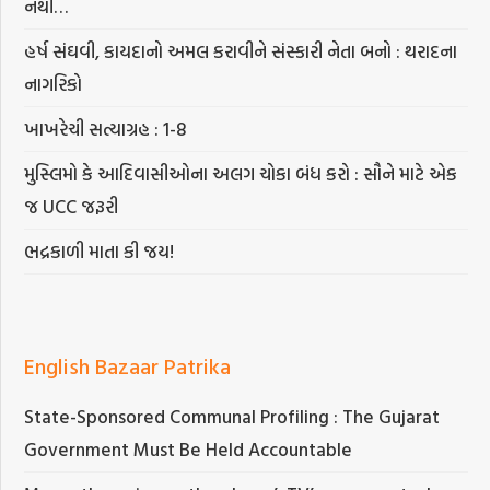
નથી…
હર્ષ સંઘવી, કાયદાનો અમલ કરાવીને સંસ્કારી નેતા બનો : થરાદના
નાગરિકો
ખાખરેચી સત્યાગ્રહ : 1-8
મુસ્લિમો કે આદિવાસીઓના અલગ ચોકા બંધ કરો : સૌને માટે એક
જ UCC જરૂરી
ભદ્રકાળી માતા કી જય!
English Bazaar Patrika
State-Sponsored Communal Profiling : The Gujarat
Government Must Be Held Accountable