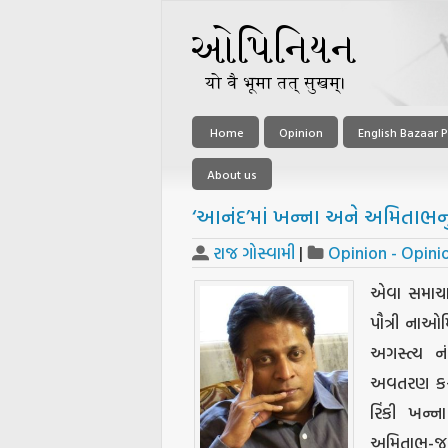
Home
Opinion
English Bazaar P
About us
‘આનંદ’માં ખન્ના અને અમિતાભનું 
રાજ ગોસ્વામી
|
Opinion - Opini
એવા સમાચાર
પૌત્રી નાઓ
અગસ્ત્ય નં
અવતરણ કરી ર
રિંકી ખન્
અમિતાભ-જયાન