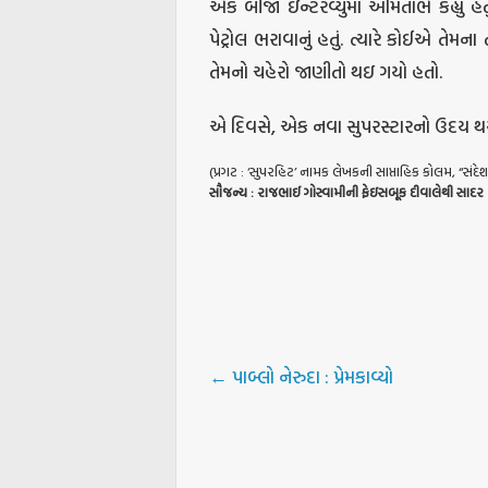
એક બીજા ઇન્ટરવ્યુમાં અમિતાભે કહ્યું હત
પેટ્રોલ ભરાવાનું હતું. ત્યારે કોઈએ તેમના
તેમનો ચહેરો જાણીતો થઇ ગયો હતો.
એ દિવસે, એક નવા સુપરસ્ટારનો ઉદય થય
(પ્રગટ : ‘સુપરહિટ’ નામક લેખકની સાપ્તાહિક કોલમ, “સંદેશ
સૌજન્ય
:
રાજભાઈ
ગોસ્વામીની
ફેઇસબૂક
દીવાલેથી
સાદર
←
પાબ્લો નેરુદા : પ્રેમકાવ્યો