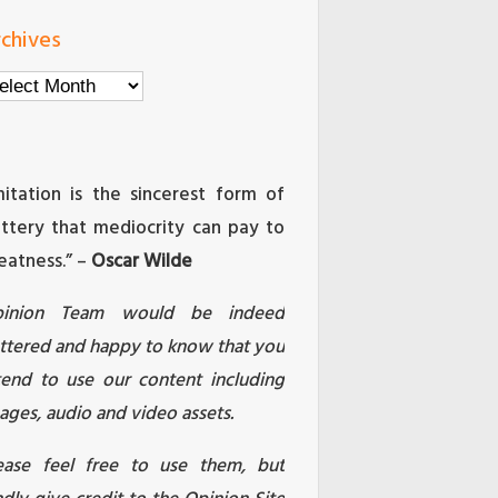
chives
chives
mitation is the sincerest form of
attery that mediocrity can pay to
eatness.” –
Oscar Wilde
pinion Team would be indeed
attered and happy to know that you
tend to use our content including
ages, audio and video assets.
ease feel free to use them, but
ndly give credit to the Opinion Site