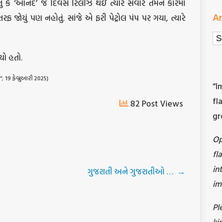
ું કે ‘આનંદ’ જે દિવસે રિલીઝ થઇ ત્યારે સવારે તેમને કારમાં
Ar
 તરફ જોયું પણ નહોતું. સાંજે એ ફરી પેટ્રોલ પંપ પર ગયા, ત્યારે
Ar
ો હતો.
”; 19 ફેબ્રુઆરી 2025)
“I
fl
82 Post Views
gr
O
fl
in
ગુજરાતી અને ગુજરાતીઓ …
→
im
Pl
ki