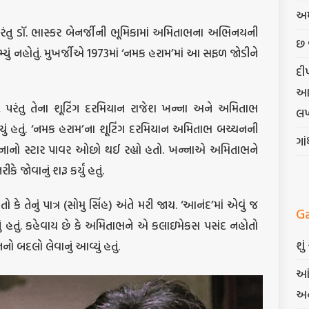
અમ
ંતુ ડૉ. ભાસ્કર બેનર્જીની ભૂમિકામાં અમિતાભના અભિનયની
છ 
યું નહોતું. મુખર્જીએ 1973માં ‘નમક હરામ’માં આ સફળ જોડીને
દી
આત્
રંતુ તેના શૂટિંગ દરમિયાન રાજેશ ખન્ના અને અમિતાભ
લખ
ં હતું. ‘નમક હરામ’ના શૂટિંગ દરમિયાન અમિતાભ બચ્ચનની
ગા
 ખન્નાનો સ્ટાર પાવર ઓછો થઈ રહ્યો હતો. ખન્નાએ અમિતાભને
 જોવાનું શરૂ કર્યું હતું.
કે તેનું પાત્ર (સોમુ સિંહ) અંતે મરી જાય. ‘આનંદ’માં એવું જ
G
તું હતું. કહેવાય છે કે અમિતાભને એ કલાઇમેકસ પસંદ નહોતો
શુ
નો બદલો લેવાનું આવ્યું હતું.
આં
અન