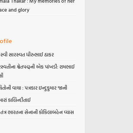
mala Thakar : My memories of her
ace and glory
ofile
સ્વી સારસ્વત ધીરુભાઈ ઠાકર
સ્વતીના શ્વેતપદ્મની એક પાંખડી: રામભાઈ
્ષી
િતોની વાચા : પત્રકાર ઇન્દુકુમાર જાની
ારાં કાલિન્દીતાઈ
વતંત્ર ભારતના સેનાની કોકિલાબહેન વ્યાસ