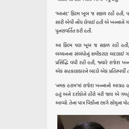
‘આનંદ’ ફિલ્મ ખૂબ જ સફળ રહી હતી, પર
સારી એવી નોંધ લેવાઈ હતી એ ખન્નાને ગમ્
પુનરાવર્તિત કરી હતી.
આ ફિલ્મ પણ ખૂબ જ સફળ રહી હતી, પ
બચ્ચનના સંબંધોનું સમીકરણ બદલાઈ ગયુ
પ્રસિદ્ધિ વધી રહી હતી, જ્યારે રાજેશ
એક સહકલાકારને બદલે એક પ્રતિસ્પર્ધી તરીકે
‘નમક હરામ’માં રાજેશ ખન્નાનો આગ્રહ હતો 
હતું અને દર્શકોને હીરો મરી જાય એ ગમ
આવ્યો. તેના પાત્ર વિકીના ભાગે સોમુના મોત