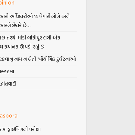
pinion
કારી અધિકારીઓ જ વેપારીઓને અને
કારને છેતરે છે….
તરમંતરથી માંડી બાંકીપુર લગી એક
્ય કથાનક ઊઘડી રહ્યું છે
કવાનું નામ ન લેતી ઔદ્યોગિક દુર્ઘટનાઓ
ગસ્ટર મા
્ધાંતવાદી
iaspora
કે.માં ડ્રાઇવિંગની પરીક્ષા