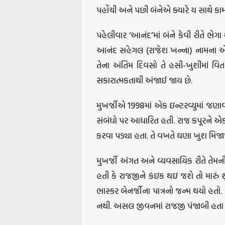
પહોંચી અને પછી બંનેએ ક્યારે ય સાથે કામ ન
પહેલીવાર ‘આનંદ’માં બંને કેવી રીતે ભે
આનંદ સહેગલ (રાજેશ ખન્ના) નામના એક 
તેના અંતિમ દિવસો તે હસી-ખુશીમાં વિતા
સકારાત્મકતાથી અંજાઈ જાય છે.
મુખર્જીએ 1998માં એક ઇન્ટરવ્યુમાં જણાવ્ય
સંબંધો પર આધારિત હતી. રાજ કપૂરને એક
કરવા પડ્યા હતા. તે વખતે ઘણા ખુશ મિજાજ
મુખર્જી અંગત અને વ્યવસાયિક રીતે તેમન
હતી કે રાજજીને કંઇક થઇ જશે તો મારુ
ભાસ્કર બેનર્જીના પાત્રનો જન્મ થયો હતો.
નથી. અસલ જીવનમાં રાજજી પંજાબી હતા અ