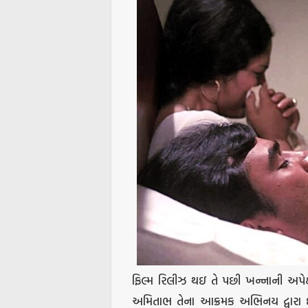
ફિલ્મ રિલીઝ થઇ તે પછી ખન્નાની અપેક્ષ
અમિતાભ તેના આક્રમક અભિનય દ્વારા દર