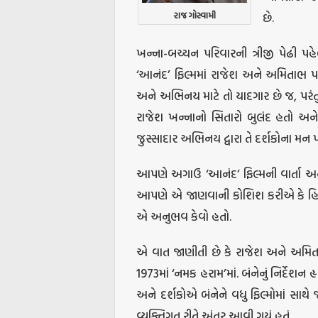
રાજ ગોસ્વામી
છે.
ખન્ના-બચ્ચન પરિવારની ત્રીજી પેઢી પ
‘આનંદ’ ફિલ્મમાં રાજેશ અને અમિતાભ પહ
અને અભિનય માટે તો યાદગાર છે જ, પરંતુ
રાજેશ ખન્નાનો સિતારો બુલંદ હતો અન
જુસ્સાદાર અભિનય દ્વારા તે દર્શકોના મ
આપણે અગાઉ ‘આનંદ’ ફિલ્મની વાર્તા અ
આપણે એ જાણવાની કોશિશ કરીએ કે હિન્દી
એ અનુભવ કેવો હતો.
એ વાત જાણીતી છે કે રાજેશ અને અમિતાભ 
1973માં ‘નમક હરામ’માં. બંનેનું નિર્દેશન હ
અને દર્શકોએ બંનેને વધુ ફિલ્મોમાં સાથે
વ્યક્તિગત રીતે અંતર આવી ગયું હતું.