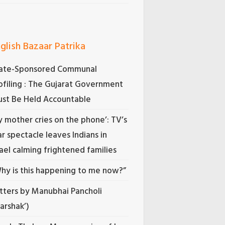
glish Bazaar Patrika
ate-Sponsored Communal
ofiling : The Gujarat Government
st Be Held Accountable
 mother cries on the phone’: TV’s
r spectacle leaves Indians in
rael calming frightened families
hy is this happening to me now?”
tters by Manubhai Pancholi
Darshak’)