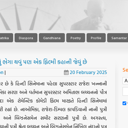
atrika
Diaspora
Gandhiana
Poetry
Profile
Samantar
ભેગા થવું પણ એક ફિલ્મી કહાની જેવું છે
Se
on
|
20 February 2025
 છે કે હિન્દી સિનેમાના પહેલા સુપરસ્ટાર રાજેશ ખન્નાની
મિકા સરણ અને વર્તમાન સુપરસ્ટાર અમિતાભ બચ્ચનનો પૌત્ર
દા એક રોમેન્ટિક કોમેડી ફિલ્મ મારફતે હિન્દી સિનેમામાં
હ્યાં છે. નાઓમિકા, રાજેશ-ડિમ્પલ કાપડિયાની નાની પુત્રી
ના અને બિઝનેસમેન સમીર સરણની પુત્રી છે. અગસ્ત્ય,
ી પુત્રી શ્વેતા બચ્ચન અને બિઝનેસમેન નિખિલ નંદાનો પુત્ર