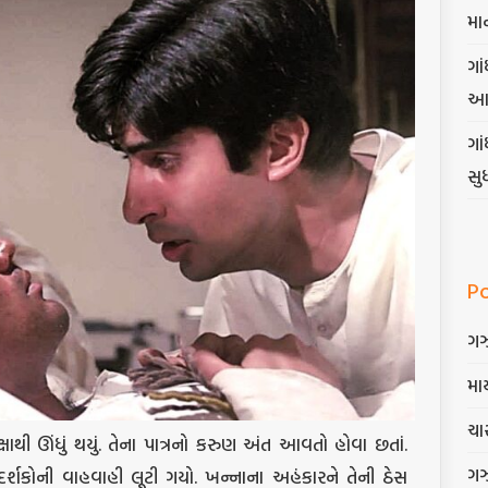
મા
ગાં
આ
ગા
સુ
P
ગ
માર
ચાર
ાથી ઊંધું થયું. તેના પાત્રનો કરુણ અંત આવતો હોવા છતાં.
ગ
્શકોની વાહવાહી લૂટી ગયો. ખન્નાના અહંકારને તેની ઠેસ