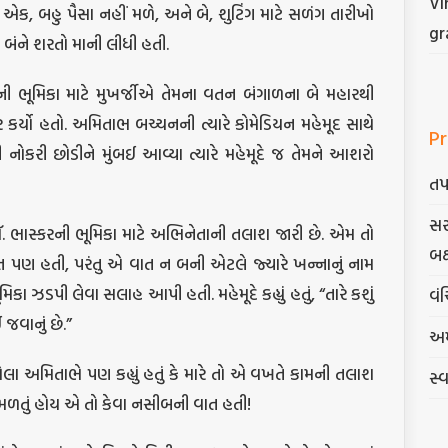
Vi
: એક, બહુ પૈસા નહીં મળે, અને બે, શુટિંગ માટે સળંગ તારીખો
gr
બંને શરતો માની લીધી હતી.
ની ભૂમિકા માટે મુખર્જીએ તેમના વતન બંગાળના બે મહારથી
ર કર્યો હતો. અમિતાભ બચ્ચનની ત્યારે કોમેડિયન મહેમૂદ સાથે
Pr
ની નોકરી છોડીને મુંબઈ આવ્યા ત્યારે મહેમૂદે જ તેમને આશરો
તપ
સર
ડૉ. ભાસ્કરની ભૂમિકા માટે અભિનેતાની તલાશ જારી છે. એમ તો
બક
ાત પણ હતી, પરંતુ એ વાત ન બની એટલે જ્યારે ખન્નાનું નામ
િકા ઝડપી લેવા સલાહ આપી હતી. મહેમૂદે કહ્યું હતું, “તારે કશું
વંચ
 જવાનું છે.”
અમ
ા અમિતાભે પણ કહ્યું હતું કે મારે તો એ વખતે કામની તલાશ
સ્
મળતું હોય એ તો કેવા નસીબની વાત હતી!