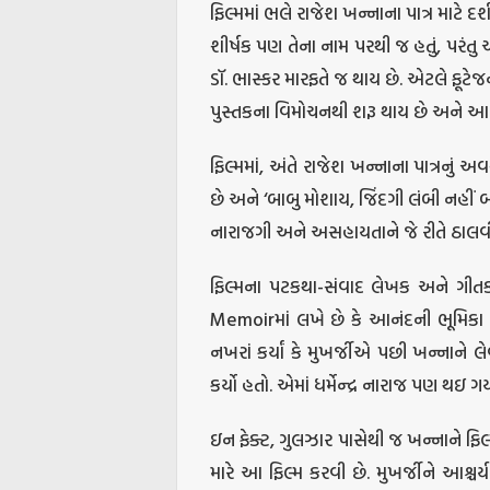
ફિલ્મમાં ભલે રાજેશ ખન્નાના પાત્ર માટે દર્
શીર્ષક પણ તેના નામ પરથી જ હતું, પરંત
ડૉ. ભાસ્કર મારફતે જ થાય છે. એટલે ફૂટેજ
પુસ્તકના વિમોચનથી શરૂ થાય છે અને આનંદ
ફિલ્મમાં, અંતે રાજેશ ખન્નાના પાત્રનું 
છે અને ‘બાબુ મોશાય, જિંદગી લંબી નહીં બડ
નારાજગી અને અસહાયતાને જે રીતે ઠાલવી 
ફિલ્મના પટકથા-સંવાદ લેખક અને ગીત
Memoirમાં લખે છે કે આનંદની ભૂમિકા 
નખરાં કર્યાં કે મુખર્જીએ પછી ખન્નાને લેવા
કર્યો હતો. એમાં ધર્મેન્દ્ર નારાજ પણ થઇ ગ
ઇન ફેક્ટ, ગુલઝાર પાસેથી જ ખન્નાને ફિ
મારે આ ફિલ્મ કરવી છે. મુખર્જીને આશ્ચર્