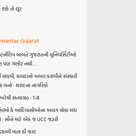
ટ શકે તો લૂંટ
mantar Gujarat
્ટર્નશિપ બાબતે ગુજરાતની યુનિવર્સિટીઓ
ા પણ ગંભીર નથી…
્ષ સંઘવી, કાયદાનો અમલ કરાવીને સંસ્કારી
તા બનો : થરાદના નાગરિકો
ખરેચી સત્યાગ્રહ : 1-8
સ્લિમો કે આદિવાસીઓના અલગ ચોકા બંધ
ો : સૌને માટે એક જ UCC જરૂરી
્રકાળી માતા કી જય!