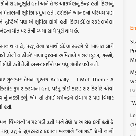
શકોને સહાનુભૂતિ હતી અને તે જ આકર્ષણનું કેન્દ્ર હતો. ફિલ્મનું
ુ અમિતાભની ભૂમિકા પ્રમુખ હતી. દર્શકોને આનંદનો પરિચય પણ
ની દૃષ્ટિએ પણ એ ભૂમિકા લાંબી હતી. ફિલ્મ ડૉ. ભાસ્કરે લખેલા
En
ના મોત પર તેની વ્યથા સાથે પૂરી થાય છે.
St
અવસાન થાય છે, પરંતુ તેના જવાથી ડૉ. ભાસ્કરને જે આઘાત લાગે
Pr
ી હોની ચાહીએ’ વાળા દૃશ્યમાં અમિતાભે પાત્રના દુઃખ, ગુસ્સો,
Mu
દીધી હતી તેની અસર દર્શકો પર વધુ ગંભીર પડી હતી.
My
કાર ગુલઝાર તેમના પુસ્તક Actually … I Met Them : A
wa
કિશોર કુમાર કરવાના હતા, પરંતુ કોઈ કારણસર કિશોરે એવાં
Is
નું નક્કી કર્યું. એમ તો તેમણે ધર્મેન્દ્રને લેવા માટે પણ વિચાર
“W
યો હતો.
Le
લ્મના વિષયની ખબર પડી હતી અને તેણે જ આગ્રહ કર્યો હતો કે
(‘
ય થયું હતું કે સુપરસ્ટાર કક્ષાના ખન્નાને “આનંદ” જેવી નાની