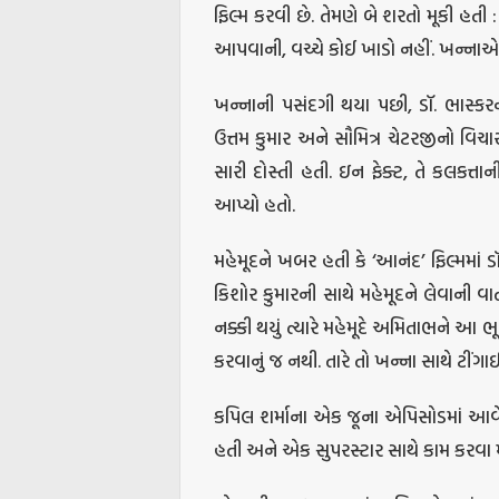
ફિલ્મ કરવી છે. તેમણે બે શરતો મૂકી હતી 
આપવાની, વચ્ચે કોઈ ખાડો નહીં. ખન્નાએ 
ખન્નાની પસંદગી થયા પછી, ડૉ. ભાસ્કર
ઉત્તમ કુમાર અને સૌમિત્ર ચેટરજીનો વિચા
સારી દોસ્તી હતી. ઇન ફેક્ટ, તે કલકત્તા
આપ્યો હતો.
મહેમૂદને ખબર હતી કે ‘આનંદ’ ફિલ્મમાં 
કિશોર કુમારની સાથે મહેમૂદને લેવાની વ
નક્કી થયું ત્યારે મહેમૂદે અમિતાભને આ ભૂમ
કરવાનું જ નથી. તારે તો ખન્ના સાથે ટીંગાઈ
કપિલ શર્માના એક જૂના એપિસોડમાં આવેલ
હતી અને એક સુપરસ્ટાર સાથે કામ કરવા 