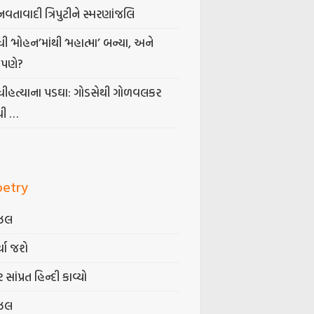
નવતાવાદી ત્રિપુટીને સ્મરણાંજલિ
ધી ‘મોહન’માંથી ‘મહાત્મા’ બન્યા, અને
પણે?
ંધીહત્યાના પડઘા: ગોડસેથી ગોળવલકર
ધી …
oetry
ઝલ
્યા જશે
 સાંપ્રત હિન્દી કાવ્યો
ઝલ