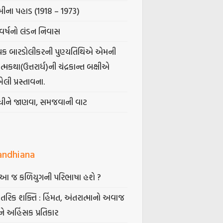
ીના પહાડ (1918 – 1973)
વર્ષનો લંડન નિવાસ
પક બારડોલીકરની પુણ્યતિથિએ એમની
મકથા(ઉત્તરાર્ધ)ની ચંદ્રકાન્ત બક્ષીએ
ેલી પ્રસ્તાવના.
ંધીને જાણવા, સમજવાની વાટ
andhiana
ં આ જ કળિયુગની પરિભાષા હશે ?
તરિક શક્તિ : હિંમત, અંતરાત્માનો અવાજ
ે અહિંસક પ્રતિકાર