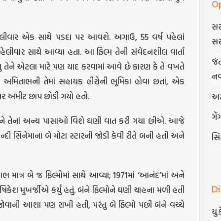
O
સર
હેલીવાર એક સાથે પડદા પર આવશે. અગાઉ, 55 વર્ષ પહેલાં
સર
ેલીવાર સાથે આવ્યા હતા. આ ફિલ્મ તેની સંવેદનશીલ વાર્તા
જં
 તેને એટલા માટે પણ યાદ કરવામાં આવે છે કારણ કે તે વખતે
નવ
ે અમિતાભની તેમાં સહાયક હીરોની ભૂમિકા હોવા છતાં, એક
ન પર અમીટ છાપ છોડી ગયો હતો.
અટ
ગેં
ને તેનાં અન્ય પાસાઓ વિશે ઘણી વાત કરી ગયા છીએ. આજે
 સિનેમાના બે મોટા સ્ટારની જોડી કેવી રીતે બની હતી અને
સિદ
માત્ર બે જ ફિલ્મોમાં સાથે આવ્યા; 1971માં ‘આનંદ’માં અને
D
ૃષિકેશ મુખર્જીએ કર્યું હતું. બંને ફિલ્મોને ઘણી ચાહના મળી હતી
 જોવાની આશા પણ રાખી હતી, પરંતુ બે ફિલ્મો પછી બંને વચ્ચે
યુ.