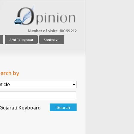
Number of visits:
10069212
Ami Ek Jajabar
Sankaliyu
arch by
Gujarati Keyboard