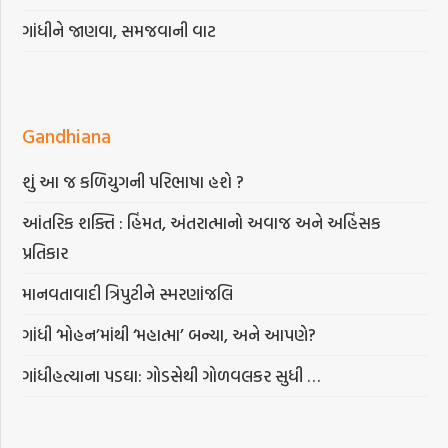
ગાંધીને જાણવા, સમજવાની વાટ
Gandhiana
શું આ જ કળિયુગની પરિભાષા હશે ?
આંતરિક શક્તિ : હિંમત, અંતરાત્માનો અવાજ અને અહિંસક
પ્રતિકાર
માનવતાવાદી ત્રિપુટીને સ્મરણાંજલિ
ગાંધી ‘મોહન’માંથી ‘મહાત્મા’ બન્યા, અને આપણે?
ગાંધીહત્યાના પડઘા: ગોડસેથી ગોળવલકર સુધી …