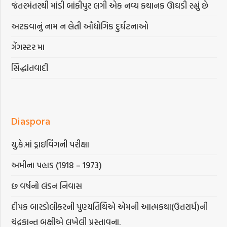
જંતરમંતરથી માંડી બાંકીપુર લગી એક નવ્ય કથાનક ઊઘડી રહ્યું છે
અટકવાનું નામ ન લેતી ઔદ્યોગિક દુર્ઘટનાઓ
ગેંગસ્ટર મા
સિદ્ધાંતવાદી
Diaspora
યુ.કે.માં ડ્રાઇવિંગની પરીક્ષા
અમીના પહાડ (1918 – 1973)
છ વર્ષનો લંડન નિવાસ
દીપક બારડોલીકરની પુણ્યતિથિએ એમની આત્મકથા(ઉત્તરાર્ધ)ની
ચંદ્રકાન્ત બક્ષીએ લખેલી પ્રસ્તાવના.