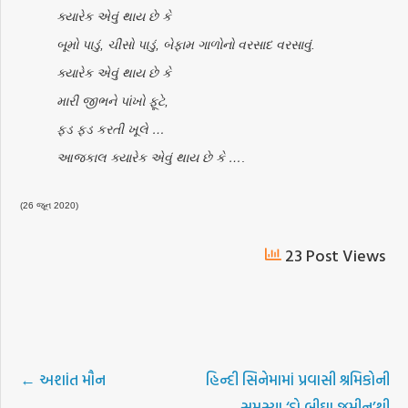
ક્યારેક એવું થાય છે કે
બૂમો પાડું, ચીસો પાડું, બેફામ ગાળોનો વરસાદ વરસાવું.
ક્યારેક એવું થાય છે કે
મારી જીભને પાંખો ફૂટે,
ફડ ફડ કરતી ખૂલે …
આજકાલ ક્યારેક એવું થાય છે કે …
.
(26 જૂન 2020)
23 Post Views
←
અશાંત મૌન
હિન્દી સિનેમામાં પ્રવાસી શ્રમિકોની
સમસ્યા ‘દો બીઘા જમીન’થી