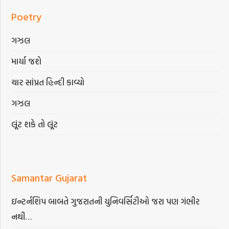
Poetry
ગઝલ
માર્યા જશે
ચાર સાંપ્રત હિન્દી કાવ્યો
ગઝલ
લૂંટ શકે તો લૂંટ
Samantar Gujarat
ઇન્ટર્નશિપ બાબતે ગુજરાતની યુનિવર્સિટીઓ જરા પણ ગંભીર
નથી…