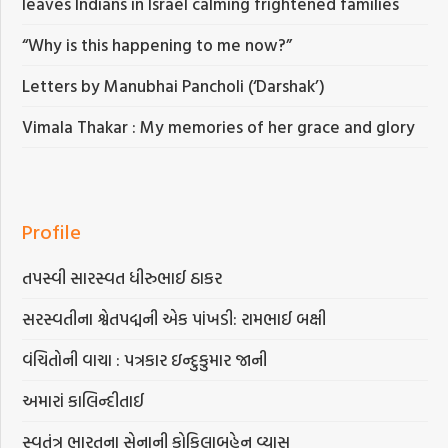
leaves Indians in Israel calming frightened families
“Why is this happening to me now?”
Letters by Manubhai Pancholi (‘Darshak’)
Vimala Thakar : My memories of her grace and glory
Profile
તપસ્વી સારસ્વત ધીરુભાઈ ઠાકર
સરસ્વતીના શ્વેતપદ્મની એક પાંખડી: રામભાઈ બક્ષી
વંચિતોની વાચા : પત્રકાર ઇન્દુકુમાર જાની
અમારાં કાલિન્દીતાઈ
સ્વતંત્ર ભારતના સેનાની કોકિલાબહેન વ્યાસ