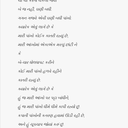
ચીં ચીં કરતાં ચકલાં જેવી
બે જ નહીં, ઘણી બધી.
ગગન ગજવે એવી ઘણી બધી પાંખો.
ક્યારેક એવું લાગે છે કે
મારી પાંખો કોઈક કાતરી રહ્યું છે,
મારી આંખોમાં એકાએક મરચું છાંટી ને
કે
બે-ચાર ધોલધાપટ કરીને
કોઈ મારી પાંખો હળવે રહીને
કાતરી રહ્યું છે.
ક્યારેક એવું લાગે છે કે
હું જ મારી આંખો પર પટ્ટા બાંધીને,
હું જ મારી પાંખો ધીમે ધીમે કાપી રહ્યો છું.
કપાતી પાંખોની કતરણ હવામાં ઊડી રહી છે,
અને હું ચૂપચાપ જોયાં કરું છું.