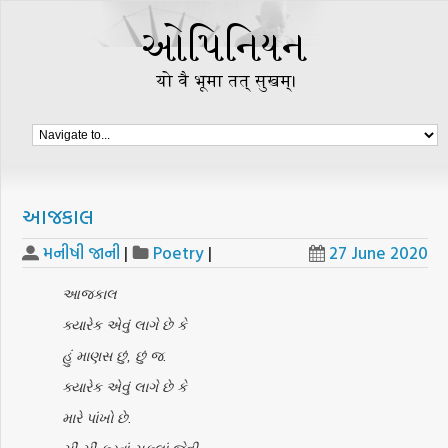
આજકાલ
મનીષી જાની
|
Poetry
|
27 June 2020
આજકાલ
ક્યારેક એવું લાગે છે કે
હું માણસ છું, છું જ.
ક્યારેક એવું લાગે છે કે
મારે પાંખો છે.