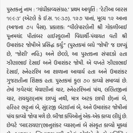
પુસ્તકનું નામ : ‘ગાંધીકાવ્યસંગ્રહ.’ પ્રથમ આવૃત્તિ : ‘રેટીઆ બારસ
૧૯૯૩’ (એટલે કે ઈ.સ. ૧૯૩૭). ૧૨૭ પાનાં, મૂલ્ય ૧૨ આના
(આજના ૭૫ પૈસા). પ્રકાશક: “વીલેપારલેની શ્રી ગોકળીબાઈ
પૂનમચંદ પીતાંબર હાઈસ્કૂલની વિદ્યાર્થી-પંચાયત વતી શ્રી
ઉમાશંકર જોષીએ પ્રસિદ્ધ કર્યું.” (પુસ્તકમાં બધે ‘જોષી’ જ છાપ્યું
છે, ‘જોશી’ નહિ.) અને છેલ્લે, આ પુસ્તકના સંપાદકો હતા
ઝીણાભાઈ દેસાઈ અને ઉમાશંકર જોષી. એ વખતે ઝીણાભાઈ
દેસાઈ, સ્નેહરશ્મિ આ શાળાના આચાર્ય હતા અને ઉમાશંકર
ગુજરાતીના શિક્ષક હતા. પુસ્તકમાં કુલ ૭૦ કાવ્યો સમાવ્યાં છે.
તેમાં ઝવેરચંદ મેઘાણીનાં ચાર, સ્નેહરશ્મિનાં પાંચ, લલિતજીનાં
ચાર, રાયચુરા(નામ છાપ્યું નથી, માત્ર અટક છાપી છે)નાં બે,
હરિહર ભટ્ટનાં બે, સુંદરજી બેટાઈનાં બે, અને ઉમાશંકર જોષીનાં
પાંચ કાવ્યો જોવા મળે છે. બીજા કવિઓનું એક-એક કાવ્ય લીધું છે.
છેવટે ‘બાદરાયણ’(ભાનુશંકર વ્યાસ)નાં બે સંસ્કૃત કાવ્યો મૂક્યાં