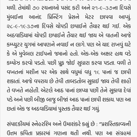
મળી. તેમાંથી ૭૦ રચનાઓ પસંદ કરી અને ૨૧-૯-૩૭ના દિવસે
મુંબઈના આનંદ પ્રિન્ટિંગ પ્રેસને મેટર છાપવા આપ્યું.
૨૮-૯-૧૯૩૭ના દિવસે ચોપડી છપાઈને તૈયાર થઈ ગઈ. એક
અઠવાડિયામાં ચોપડી છપાઈને તૈયાર થઈ જાય એ વાતની આજે
કમ્પ્યુટર યુગમાં આપણને નવાઈ ન લાગે. પણ એ યાદ રાખવું ઘટે
કે એ મુવેબલ ટાઈપનો જમાનો હતો. એક-એક અક્ષર હાથ વડે
કમ્પોઝ કરવો પડતો. પછી પ્રૂફ જોઈ સુધારા કરવા પડતા. વળી તે
વખતનાં મશીન પર એક સાથે વધુમાં વધુ ૧૬ પાનાં જ છાપી
શકાતાં. આજે વપરાય છે તેવી તાબડતોબ સુકાઈ જાય તેવી શાહી
તે વખતે નહોતી. એટલે આઠ પાનાં છાપ્યા પછી તેને સુકાવા દેવાં
પડે અને પછી બીજી બાજુ બીજાં આઠ પાનાં છાપી શકાય. પણ આ
છતાં એક જ અઠવાડિયામાં પુસ્તક તૈયાર થઈ ગયું.
સંપાદકીયમાં સ્નેહરશ્મિ અને ઉમાશંકરે કહ્યું છે : “પ્રશસ્તિકાવ્યની
ઉત્તમ કવિતા પ્રકારમાં ગણના થતી નથી. પણ આ સંગ્રહમાં