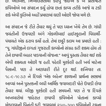
છે. અલબત્ત, નિખાલસતાથી કહેવું જોઈએ કે બે પ્રતિષ્ઠિત
કવિઓએ આ સંપાદન કર્યું હોવા છતાં કાવ્ય તરીકે આજે ય ટકી
શકે એવી કૃતિઓ અહીં પ્રમાણમાં ઘણી ઓછી જોવા મળે છે.
આ સંપાદન જે રીતે તૈયાર થયું તે પણ ધ્યાન ખેંચે તેમ છે. ગાંધી
જયંતીની ઉજવણી અંગે ગોકળીબાઈ હાઈસ્કૂલની વિદ્યાર્થી-
પંચાયતે એક ઠરાવ કર્યો હતો. તેમાં છઠ્ઠી કલમ આ પ્રમાણે હતી :
“પૂ. ગાંધીજીને લગતાં ગૂજરાતી કાવ્યોનો સંગ્રહ કરી શક્ય હોય તો
તેને છપાવી બહાર પાડવાની યોજના.” આવું પુસ્તક તૈયાર થઈ શકે
એવી શક્યતા ઓછી જ હતી. પહેલી મુશ્કેલી હતી ખર્ચ માટેના
પૈસાની. પણ તે અણધારી રીતે દૂર થઈ. શનિવાર તા.
૧૮-૯-૧૯૩૭ ને દિવસે ‘એક બહેન’ શાળાની પ્રાર્થના સભામાં
આવ્યાં અને પુસ્તકની બધી આર્થિક જવાબદારી પોતે ઉપાડી લેવા
તૈયાર થયાં. બીજી મુશ્કેલી હતી સમયની. પણ તે જ દિવસે
અખબારોમાં જાહેરાત છપાવી કવિઓને પોતાનાં કાવ્યો
મોકલવાની વિનંતી કરી. જવાબમાં ૨૫૦-૩૦૦ કવિઓની રચના