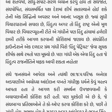
આ શતવર્ષી, સીધુ-સપાટ-સરળ બયાન કરવું હોય તો સંઘજાત,
સંઘપોષિત, સંઘસમર્થિત પક્ષ દેશમાં શીર્ષ સત્તાસ્થાને હોઈ શકે
તેની એક સિદ્ધિનો અવસર અને આનંદ ખસૂસ છે. જ્યાં સુધી
વિચારધારાનો સવાલ છે, હિંદુત્વ અગર તો હિંદુ રાષ્ટ્ર એનો મૂળ
વિચાર છે. વિચારવ્યૂહની રીતે એ ગાંધીને પણ હિંદુ ઢાંચામાં ઢળેલી
છબી તરીકે આગળ કરવાની કોશિશમાં જણાય છે. સંઘપ્રેરિત
ફાઉન્ડેશને એક દળદાર ગ્રંથ ગાંધી વિશે ‘હિંદુ પેટ્રિયટ’ જેવા સૂચક
શીર્ષક સાથે રમતો પણ મૂક્યો છે. પણ ગાંધી એક એવા હિંદુ હતા જે
હિંદુત્વ રાજનીતિને માફક આવી શકતા નહોતા!
સંઘે જનસંઘને આપેલા અને ત્યાંથી ભા.જ.પ.વરિષ્ઠ બનેલા
અડવાણીએ અયોધ્યા આંદોલન વખતે ગાંધીજી ધર્મને કેવું મહત્ત્વ
આપતા હતા તે આગળ કરી સમર્થન ઉપજાવવાની કે
બચાવછત્રીની કોશિશ કરી હતી. પણ મુશ્કેલી એ છે કે, જે
સંઘબાગ્ય પ્રતિભાઓને તે કો-ઓપ્ટ કરવા કોશિશ કરે છે, પછી તે
ગાંધી હોય, સુભાષ હોય કે સરદાર અગર આંબેડકર કે ભગત સિંહ,