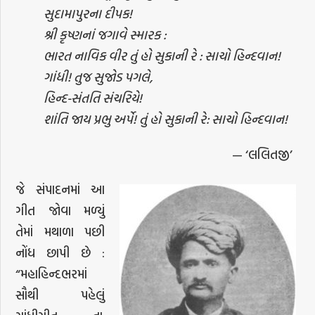
સુદામાપુરના દીપક!
શ્રી કૃષ્ણનાં જગાવે સ્મારક :
ભારત નાવિક વીર તું હો સુકાની રે : સાચો હિન્દવાન!
ગાંધી! તુજ સુજોડ પગલે,
હિન્દ-સંતતિ સંચરિયે!
શાંતિ જાય પ્રભુ અર્પે! તું હો સુકાની રે: સાચો હિન્દવાન!
— ‘લલિતજી’
જે સંપાદનમાં આ
ગીત જોવા મળ્યું
તેમાં મથાળા પછી
નોંધ છાપી છે :
“મહાહિન્દભરમાં
સૌથી પહેલું