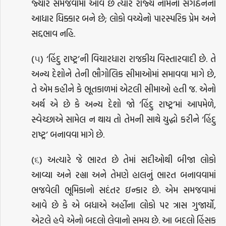
જ્યારે સમજવામાં આવે છે ત્યારે રાજ્ય નામના સંગઠનનો
આધાર ધિક્કાર બને છે; લોકો વચ્ચેનો પારસ્પરિક પ્રેમ અને
સદ્દભાવ નહિ.
(૫) ‘હિંદુ રાષ્ટ્ર’ની વિચારધારા રાજકીય વિસ્તારવાદી છે. તે
અન્ય દેશોને તેની ભૌગોલિક સીમાઓમાં સમાવવા માગે છે,
તે એમ કહીને કે ભૂતકાળમાં એટલી સીમાઓ હતી જ. એનો
અર્થ એ છે કે અન્ય દેશો જો ‘હિંદુ રાષ્ટ્ર’માં આપમેળે,
સ્વેચ્છાએ સામેલ ન થાય તો તેમની સાથે યુદ્ધો કરીને ‘હિંદુ
રાષ્ટ્ર’ બનાવવા માગે છે.
(૬) અત્યારે જે ભારત છે તેમાં સદીઓથી બીજા લોકો
આવ્યા અને રહ્યા અને તેમણે હાલનું ભારત બનાવવામાં
ભજવેલી ભૂમિકાનો સદંતર ઇન્કાર છે. એમ સમજવામાં
આવે છે કે એ બધાએ અહીંના લોકો પર ત્રાસ ગુજાર્યો,
એટલે હવે એનો બદલો લેવાનો સમય છે. આ બદલો હિંસક