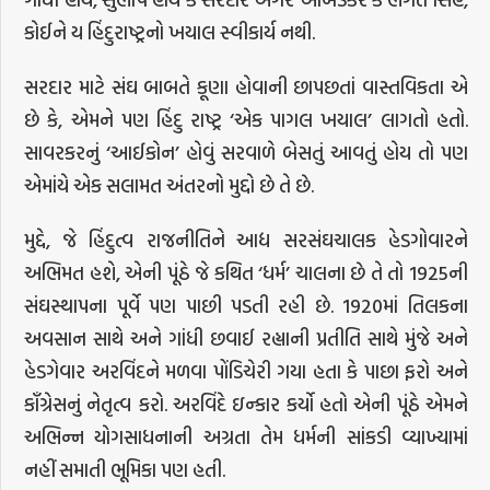
કોઈને ય હિંદુરાષ્ટ્રનો ખયાલ સ્વીકાર્ય નથી.
સરદાર માટે સંઘ બાબતે કૂણા હોવાની છાપછતાં વાસ્તવિકતા એ
છે કે, એમને પણ હિંદુ રાષ્ટ્ર ‘એક પાગલ ખયાલ’ લાગતો હતો.
સાવરકરનું ‘આઈકોન’ હોવું સરવાળે બેસતું આવતું હોય તો પણ
એમાંયે એક સલામત અંતરનો મુદ્દો છે તે છે.
મુદ્દે, જે હિંદુત્વ રાજનીતિને આદ્ય સરસંઘચાલક હેડગોવારને
અભિમત હશે, એની પૂંઠે જે કથિત ‘ધર્મ’ ચાલના છે તે તો 1925ની
સંઘસ્થાપના પૂર્વે પણ પાછી પડતી રહી છે. 1920માં તિલકના
અવસાન સાથે અને ગાંધી છવાઈ રહ્યાની પ્રતીતિ સાથે મુંજે અને
હેડગેવાર અરવિંદને મળવા પોંડિચેરી ગયા હતા કે પાછા ફરો અને
કૉંગ્રેસનું નેતૃત્વ કરો. અરવિંદે ઇન્કાર કર્યો હતો એની પૂંઠે એમને
અભિન્ન યોગસાધનાની અગ્રતા તેમ ધર્મની સાંકડી વ્યાખ્યામાં
નહીં સમાતી ભૂમિકા પણ હતી.