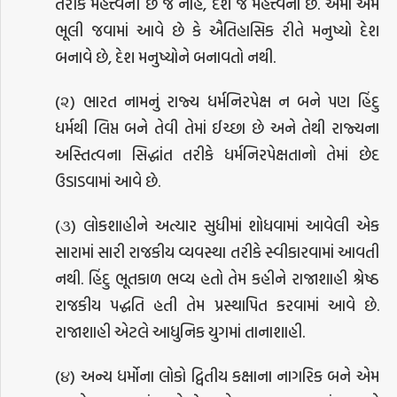
તરીકે મહત્ત્વની છે જ નહિ, દેશ જ મહત્ત્વનો છે. એમાં એમ
ભૂલી જવામાં આવે છે કે ઐતિહાસિક રીતે મનુષ્યો દેશ
બનાવે છે, દેશ મનુષ્યોને બનાવતો નથી.
(૨) ભારત નામનું રાજ્ય ધર્મનિરપેક્ષ ન બને પણ હિંદુ
ધર્મથી લિપ્ત બને તેવી તેમાં ઈચ્છા છે અને તેથી રાજ્યના
અસ્તિત્વના સિદ્ધાંત તરીકે ધર્મનિરપેક્ષતાનો તેમાં છેદ
ઉડાડવામાં આવે છે.
(૩) લોકશાહીને અત્યાર સુધીમાં શોધવામાં આવેલી એક
સારામાં સારી રાજકીય વ્યવસ્થા તરીકે સ્વીકારવામાં આવતી
નથી. હિંદુ ભૂતકાળ ભવ્ય હતો તેમ કહીને રાજાશાહી શ્રેષ્ઠ
રાજકીય પદ્ધતિ હતી તેમ પ્રસ્થાપિત કરવામાં આવે છે.
રાજાશાહી એટલે આધુનિક યુગમાં તાનાશાહી.
(૪) અન્ય ધર્મોના લોકો દ્વિતીય કક્ષાના નાગરિક બને એમ