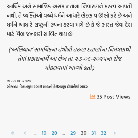
આર્થિક અને સામાજિક અસમાનતાના નિવારણને મહત્ત્વ આપતી
નથી, તે વ્યક્તિઓ વચ્ચે ધર્મને આધારે ભેદભાવ ઊભો કરે છે અને
ધર્મને આધારે રાષ્ટ્રની રચના કરવા માગે છે કે જે ભારત જેવા દેશ
માટે વિભાજનકારી સાબિત થાય છે.
(‘અભિયાન’ સામયિકના તંત્રીશ્રી તરુણ દત્તાણીના નિમંત્રણથી
તેમાં પ્રકાશનાર્થે આ લેખ તા. ૨૭-૦૯-૨૦૨૫ના રોજ
મોકલવામાં આવ્યો હતો.)
તા.૩૦-૦૯-૨૦૨૫
સૌજન્ય
:
હેમંતકુમારભાઈ
શાહની
ફેઇસબૂક
દીવાલેથી
સાદર
35 Post Views
...
...
10
20
29
30
31
32