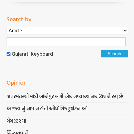
Search by
Gujarati Keyboard
Opinion
જંતરમંતરથી માંડી બાંકીપુર લગી એક નવ્ય કથાનક ઊઘડી રહ્યું છે
અટકવાનું નામ ન લેતી ઔદ્યોગિક દુર્ઘટનાઓ
ગેંગસ્ટર મા
સિદ્ધાંતવાદી