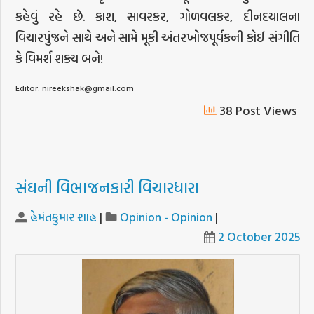
કહેવું રહે છે. કાશ, સાવરકર, ગોળવલકર, દીનદયાલના
વિચારપુંજને સાથે અને સામે મૂકી અંતરખોજપૂર્વકની કોઈ સંગીતિ
કે વિમર્શ શક્ય બને!
Editor:
nireekshak@gmail.com
38 Post Views
સંઘની વિભાજનકારી વિચારધારા
હેમંતકુમાર શાહ
|
Opinion - Opinion
|
2 October 2025