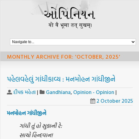
MONTHLY ARCHIVE FOR: 'OCTOBER, 2025'
પહેલવહેલું ગાંધીકાવ્ય : મનમોહન ગાંધીજીને
દીપક મહેતા
|
Gandhiana
,
Opinion - Opinion
|
2 October 2025
મનમોહન ગાંધીજીને
ગાંધી તું હો સુકાની રે:
સાચો હિન્દવાન!