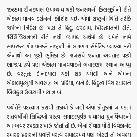
1965માં દીનદયાલ ઉપાધ્યાય થકી જનસંઘની ફિલસૂફીની રીતે
એકાત્મ માનવ દર્શનની કોશિશ થઈ- એમાં રાષ્ટ્રની ચિતિ તરીકે
‘ધર્મ’નો નિર્દેશ છે. પણ તે હિંદુ, ઇસ્લામ, ખ્રિસ્તમતની રીતે,
‘રિલિજિયન’ની રીતે નથી. વ્યાપક અર્થમાં છે. ધર્મને નામે
સાવરકર-ગોળવલકરે રાષ્ટ્રની જે લગભગ સેમેટિક વ્યાખ્યા કરી
એનાથી આ જુદી ભૂમિકા છે. જનસંઘે જનતા અવતાર પછી
ભા.જ.પ. રૂપે પણ એકાત્મ માનવવાદને બંધારણમાં સ્થાન આપ્યું
છે. વસ્તુત: દીનદયાલ થકી શરૂ થયેલી અને એમના
એકાલમૃત્યુથી અવરુદ્ધ આ પ્રક્રિયા, બને કે, હિંદુત્વ વિચારધારાને
બિલકુલ ઉલટાવી પણ નાખે.
પંચોતેરે પદત્યાગ કરાવી શકાયો કે નહીં એવાં કૌતુકમાં ન પડતાં
શતવર્ષીની સિદ્ધિઓ પરત્વ સમાદરપૂર્વક પાયાગત પુનર્વિચારનો
આ અવસરપડકાર ખરું જોતાં તો છે. એનાં સેવાકાર્યો કે વિવેકાનંદ
સ્મારક પ્રકારની પ્રવૃત્તિ પરત્વે સમાદરપૂર્વ પણ એટલું તો અવશ્ય