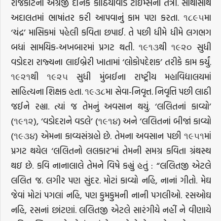
રાજકોટના અંગ્રેજી દૈનિક કાઠિયાવાડ ટાઈમ્સના તંત્રી. સાથોસાથ
અદાલતમાં ભાષાંતર કરી આપવાનું કામ પણ કરતા. ૧૮૯૫મા
‘ચંદ્ર’ માસિકમાં પહેલી કવિતા છપાઈ. તે પછી ધીમે ધીમે લગભગ
બધાં સામયિક-અખબારમાં પ્રગટ થતી. ૧૯૧૩થી ૧૯૨૦ સુધી
વડોદરા રાજ્યના લાઈબ્રેરી ખાતામાં ‘લોકોપદેશક’ તરીકે કામ કર્યું.
૧૯૨૧થી ૧૯૨૫ સુધી મુંબઈના રાષ્ટ્રીય મહાવિદ્યાલયમાં
સાહિત્યના શિક્ષક હતા. ૧૯૩૮મા સેવા-નિવૃત્ત. નિવૃત્તિ પછી લાઠી
જઈને રહ્યા. ત્યાં જ તેમનું અવસાન થયું. ‘લલિતનાં કાવ્યો’
(૧૯૧૨), ‘વડોદરાને વડલે’ (૧૯૧૪) અને ‘લલિતનાં બીજાં કાવ્યો
(૧૯૩૪) એમના કાવ્યસંગ્રહો છે. તેમના અવસાન પછી ૧૯૫૧માં
પ્રગટ થયેલ ‘લલિતનો લલકાર’માં તેમની સમગ્ર કવિતા ગ્રંથસ્થ
થઇ છે. કવિ નાનાલાલે તેમને વિષે કહ્યું હતું : “લલિતજી એટલે
લલિત જ. લગીર પણ સુંદર. મોટાં કાવ્યો નહિ, નાનાં ગીતો. મેઘ
જેવાં મોટાં પગલાં નહિ, પણ કુમકુમની નાની પગલીઓ. રસઓઘ
નહિ, રસનાં છાંટણાં. લલિતજી એટલે સારંગીયે નહીં ને વીણાયે