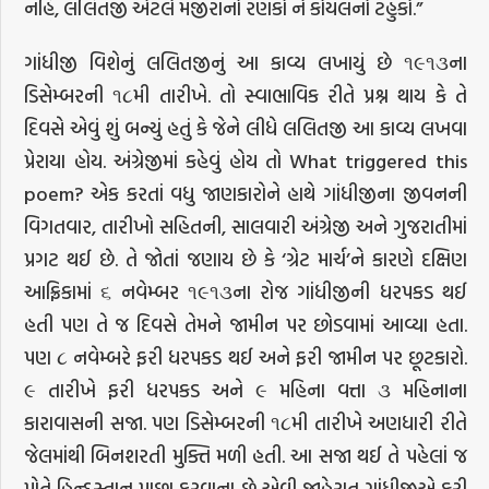
નહિ, લલિતજી એટલે મંજીરાંનો રણકો ને કોયલનો ટહુકો.”
ગાંધીજી વિશેનું લલિતજીનું આ કાવ્ય લખાયું છે ૧૯૧૩ના
ડિસેમ્બરની ૧૮મી તારીખે. તો સ્વાભાવિક રીતે પ્રશ્ન થાય કે તે
દિવસે એવું શું બન્યું હતું કે જેને લીધે લલિતજી આ કાવ્ય લખવા
પ્રેરાયા હોય. અંગ્રેજીમાં કહેવું હોય તો What triggered this
poem? એક કરતાં વધુ જાણકારોને હાથે ગાંધીજીના જીવનની
વિગતવાર, તારીખો સહિતની, સાલવારી અંગ્રેજી અને ગુજરાતીમાં
પ્રગટ થઈ છે. તે જોતાં જણાય છે કે ‘ગ્રેટ માર્ચ’ને કારણે દક્ષિણ
આફ્રિકામાં ૬ નવેમ્બર ૧૯૧૩ના રોજ ગાંધીજીની ધરપકડ થઈ
હતી પણ તે જ દિવસે તેમને જામીન પર છોડવામાં આવ્યા હતા.
પણ ૮ નવેમ્બરે ફરી ધરપકડ થઈ અને ફરી જામીન પર છૂટકારો.
૯ તારીખે ફરી ધરપકડ અને ૯ મહિના વત્તા ૩ મહિનાના
કારાવાસની સજા. પણ ડિસેમ્બરની ૧૮મી તારીખે અણધારી રીતે
જેલમાંથી બિનશરતી મુક્તિ મળી હતી. આ સજા થઈ તે પહેલાં જ
પોતે હિન્દુસ્તાન પાછા ફરવાના છે એવી જાહેરાત ગાંધીજીએ કરી