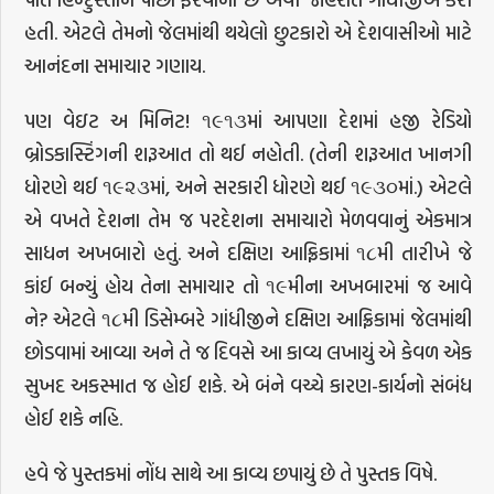
હતી. એટલે તેમનો જેલમાંથી થયેલો છુટકારો એ દેશવાસીઓ માટે
આનંદના સમાચાર ગણાય.
પણ વેઇટ અ મિનિટ! ૧૯૧૩માં આપણા દેશમાં હજી રેડિયો
બ્રોડકાસ્ટિંગની શરૂઆત તો થઈ નહોતી. (તેની શરૂઆત ખાનગી
ધોરણે થઈ ૧૯૨૩માં, અને સરકારી ધોરણે થઈ ૧૯૩૦માં.) એટલે
એ વખતે દેશના તેમ જ પરદેશના સમાચારો મેળવવાનું એકમાત્ર
સાધન અખબારો હતું. અને દક્ષિણ આફ્રિકામાં ૧૮મી તારીખે જે
કાંઈ બન્યું હોય તેના સમાચાર તો ૧૯મીના અખબારમાં જ આવે
ને? એટલે ૧૮મી ડિસેમ્બરે ગાંધીજીને દક્ષિણ આફ્રિકામાં જેલમાંથી
છોડવામાં આવ્યા અને તે જ દિવસે આ કાવ્ય લખાયું એ કેવળ એક
સુખદ અકસ્માત જ હોઈ શકે. એ બંને વચ્ચે કારણ-કાર્યનો સંબંધ
હોઈ શકે નહિ.
હવે જે પુસ્તકમાં નોંધ સાથે આ કાવ્ય છપાયું છે તે પુસ્તક વિષે.