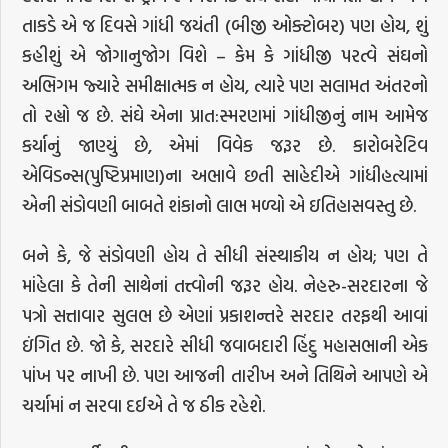
તાકડે એ જ દિવસે ગાંધી જયંતી (બીજી ઓક્ટોબર) પણ હોય, શું
કહીશું એ જોગાનુજોગ વિશે – કેમ કે ગાંધીજી પરત્વે સંઘનો
અભિગમ જ્યારે સમીક્ષાત્મક ન હોય, ત્યારે પણ સલામત અંતરનો
તો રહ્યો જ છે. સંઘે એના પ્રાત:સ્મરણમાં ગાંધીજીનું નામ આમેજ
કર્યાનું જાણ્યું છે, એમાં વિવેક જરૂર છે. કારોબરેટિવ
એવિડન્સ(પુષ્ટિપ્રમાણ)ના અભાવે છતી સાહેદીએ ગાંધીહત્યામાં
એની સંડોવણી બાબતે શંકાનો લાભ મળ્યો એ ઇતિહાસવસ્તુ છે.
બને કે, જે સંડોવણી હોય તે સીધી સંસ્થાકીય ન હોય; પણ તે
માંહેલા કે તેની સાથેનાં તત્ત્વોની જરૂર હોય. નેહરુ-સરદારના જે
પત્રો સત્તાવાર સુલભ છે એણાં પ્રકાશન્તરે સરદાર તરફથી આવાં
ઇંગિત છે. જો કે, સરદારે સીધી જવાબદારી હિંદુ મહાસભાની એક
પાંખ પર નાખી છે. પણ આજની તારીખ અને તિથિને આપણે એ
ચર્ચામાં ન સરવા દઈએ તે જ ઠીક રહેશે.