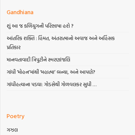
Gandhiana
શું આ જ કળિયુગની પરિભાષા હશે ?
આંતરિક શક્તિ : હિંમત, અંતરાત્માનો અવાજ અને અહિંસક
પ્રતિકાર
માનવતાવાદી ત્રિપુટીને સ્મરણાંજલિ
ગાંધી ‘મોહન’માંથી ‘મહાત્મા’ બન્યા, અને આપણે?
ગાંધીહત્યાના પડઘા: ગોડસેથી ગોળવલકર સુધી …
Poetry
ગઝલ