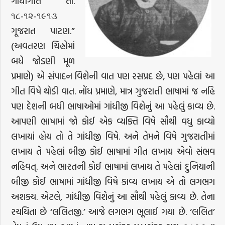
ગાંધીગીત તા.
૧૮-૧૨-૧૯૧૩
ગૂજરાત પાટણ.”
(અવતરણ ચિહ્નોમાં
બધે જોડણી મૂળ
પ્રમાણે) એ સંપાદન વિશેની વાત પણ રસપ્રદ છે, પણ પહેલાં આ
ગીત વિષે થોડી વાત. નોંધ પ્રમાણે, માત્ર ગુજરાતી ભાષામાં જ નહિ
પણ દેશની બધી ભાષાઓમાં ગાંધીજી વિશેનું આ પહેલું કાવ્ય છે.
આપણી ભાષામાં જો કોઈ એક વ્યક્તિ વિષે સૌથી વધુ કાવ્યો
લખાયાં હોય તો તે ગાંધીજી વિષે. અને તેમને વિષે ગુજરાતીમાં
લખાય તે પહેલાં બીજી કોઈ ભાષામાં ગીત લખાય એવો સંભવ
નહિવત્. અને ભારતની કોઈ ભાષામાં લખાય તે પહેલાં દુનિયાની
બીજી કોઈ ભાષામાં ગાંધીજી વિષે કાવ્ય લખાય એ તો લગભગ
અશક્ય. એટલે, ગાંધીજી વિશેનું આ સૌથી પહેલું કાવ્ય છે. તેના
રચયિતા છે ‘લલિતજી.’ આજે લગભગ ભૂલાઈ ગયા છે. ‘લલિત’