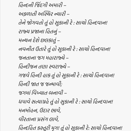
હિન્દની જિંદગી અમારી –
અફળાતી અસ્થિર ન્યારી –
તેને જોગવતો તું હો સુકાની રે : સાચો હિન્દવાન!
રાજ્ય પ્રજાના હિતનું –
મન્થન દેશે છલકાતું –
નવનીત ઉતારે તું હો સુકાની રે : સાચો હિન્દવાન!
જનતાના જગ મહારાજ્યે –
હિન્દીજન તણા સ્વરાજ્યે –
ગજવે હિન્દી હાક તું હો સુકાની રે : સાચો હિન્દવાન!
હિન્દી જાત જ જન્માવી;
જગમાં વિખ્યાત બનાવી –
ધપાવે સત્યાગ્રહે તું હો સુકાની રે : સાચો હિન્દવાન!
મનમોહન, ઉદાર ભાવે,
વીરતાના પ્રસંગ લાવે,
હિન્દહિત કસ્તૂરી મૃગ! તું હો સુકાની રે: સાચો હિન્દવાન!