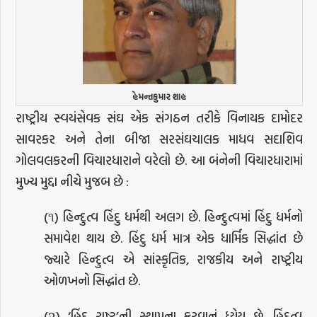
હેમન્તકુમાર શાહ
રાષ્ટ્રીય સ્વયંસેવક સંઘ એક સંગઠન તરીકે વિનાયક દામોદર
સાવરકર અને તેના બીજા સરસંઘચાલક માધવ સદાશિવ
ગોલવલકરની વિચારધારાને વરેલો છે. આ બંનેની વિચારધારામાં
મુખ્ય મુદ્દા નીચે મુજબ છે :
(૧) હિન્દુત્વ હિંદુ ધર્મથી અલગ છે. હિન્દુત્વમાં હિંદુ ધર્મનો
સમાવેશ થાય છે. હિંદુ ધર્મ માત્ર એક ધાર્મિક સિદ્ધાંત છે
જ્યારે હિન્દુત્વ એ સાંસ્કૃતિક, રાજકીય અને રાષ્ટ્રીય
ઓળખનો સિદ્ધાંત છે.
(૨) ‘હિંદુ રાષ્ટ્ર’ની સ્થાપના કરવાનું ધ્યેય છે. હિંદુત્વ