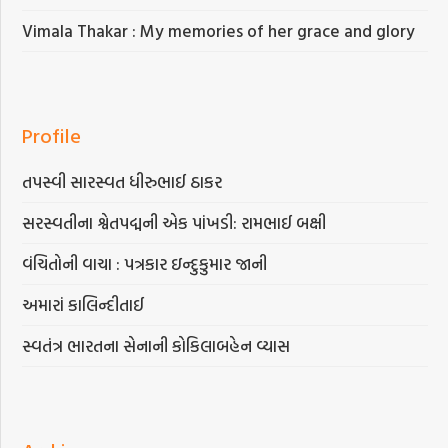
Vimala Thakar : My memories of her grace and glory
Profile
તપસ્વી સારસ્વત ધીરુભાઈ ઠાકર
સરસ્વતીના શ્વેતપદ્મની એક પાંખડી: રામભાઈ બક્ષી
વંચિતોની વાચા : પત્રકાર ઇન્દુકુમાર જાની
અમારાં કાલિન્દીતાઈ
સ્વતંત્ર ભારતના સેનાની કોકિલાબહેન વ્યાસ