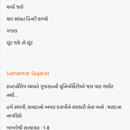
માર્યા જશે
ચાર સાંપ્રત હિન્દી કાવ્યો
ગઝલ
લૂંટ શકે તો લૂંટ
Samantar Gujarat
ઇન્ટર્નશિપ બાબતે ગુજરાતની યુનિવર્સિટીઓ જરા પણ ગંભીર
નથી…
હર્ષ સંઘવી, કાયદાનો અમલ કરાવીને સંસ્કારી નેતા બનો : થરાદના
નાગરિકો
ખાખરેચી સત્યાગ્રહ : 1-8