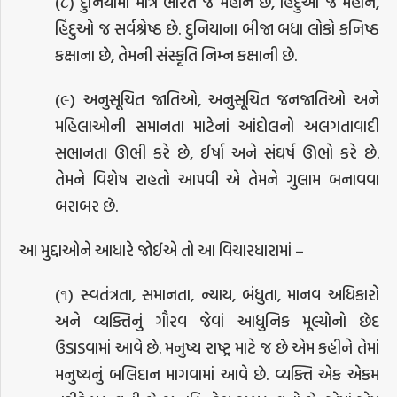
(૮) દુનિયામાં માત્ર ભારત જ મહાન છે, હિંદુઓ જ મહાન,
હિંદુઓ જ સર્વશ્રેષ્ઠ છે. દુનિયાના બીજા બધા લોકો કનિષ્ઠ
કક્ષાના છે, તેમની સંસ્કૃતિ નિમ્ન કક્ષાની છે.
(૯) અનુસૂચિત જાતિઓ, અનુસૂચિત જનજાતિઓ અને
મહિલાઓની સમાનતા માટેનાં આંદોલનો અલગતાવાદી
સભાનતા ઊભી કરે છે, ઈર્ષા અને સંઘર્ષ ઊભો કરે છે.
તેમને વિશેષ રાહતો આપવી એ તેમને ગુલામ બનાવવા
બરાબર છે.
આ મુદ્દાઓને આધારે જોઈએ તો આ વિચારધારામાં –
(૧) સ્વતંત્રતા, સમાનતા, ન્યાય, બંધુતા, માનવ અધિકારો
અને વ્યક્તિનું ગૌરવ જેવાં આધુનિક મૂલ્યોનો છેદ
ઉડાડવામાં આવે છે. મનુષ્ય રાષ્ટ્ર માટે જ છે એમ કહીને તેમાં
મનુષ્યનું બલિદાન માગવામાં આવે છે. વ્યક્તિ એક એકમ