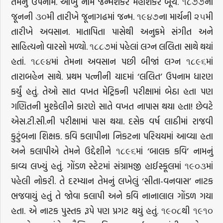
તેમનું ઉપનામ. આખું નામ જન્મશંકર મહાશંકર બૂચ. ૧૮૭૭ના
જૂનની ૩૦મી તારીખે જૂનાગઢમાં જન્મ. ૧૯૪૭ના માર્ચની ૨૫મી
તારીખે અવસાન. માતાપિતા પાસેથી અનુક્રમે સંગીત અને
સાહિત્યનો વારસો મળ્યો. ૧૮૮૭માં પહેલાં લગ્ન લલિતા સાથે થયાં
હતાં. ૧૮૯૪માં તેમના અવસાન પછી બીજાં લગ્ન ૧૮૯૬માં
તારાબહેન સાથે. પ્રથમ પત્નીની યાદમાં ‘લલિત’ ઉપનામ ધારણ
કર્યું હતું. તેઓ સાત વખત મેટ્રિકની પરીક્ષામાં બેઠા હતા પણ
ગણિતની મુશ્કેલીને કારણે સાતે વખત નાપાસ થયા હતા! છેવટે
એસ.ટી.સી.ની પરીક્ષામાં પાસ થયા. દસેક વર્ષ લાઠીમાં રાજવી
કુટુંબના શિક્ષક. કવિ કલાપીના નિકટના પરિચયમાં આવ્યા હતા
અને કલાપીએ તેમને ઉદ્દેશીને ૧૮૯૬માં ‘બાલક કવિ’ નામનું
કાવ્ય લખ્યું હતું. ગોંડળ સ્ટેટમાં સંગ્રામજી હાઈસ્કૂલમાં ૧૯૦૩માં
પહેલી નોકરી. તે દરમ્યાન તેમનું લખેલું ‘સીતા-વનવાસ’ નાટક
ભજવાયું હતું તે જોવા કલાપી અને કવિ નાનાલાલ ગોંડળ ગયા
હતા. એ નાટક પુસ્તક રૂપે પણ પ્રગટ થયું હતું. ૧૯૦૮થી ૧૯૧૦