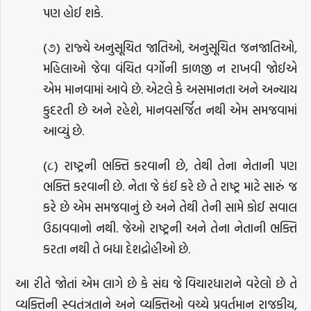
પણ હોઈ શકે.
(૭) રાજ્યે અનુસૂચિત જાતિઓ, અનુસૂચિત જનજાતિઓ,
મહિલાઓ જેવા વંચિત વર્ગોની કાળજી ન રાખવી જોઈએ
એમ માનવામાં આવે છે. એટલે કે અસમાનતા અને અન્યાય
કુદરતી છે અને રહેશે, માનવસર્જિત નથી એમ સમજવામાં
આવ્યું છે.
(૮) રાષ્ટ્રની ભક્તિ કરવાની છે, તેથી તેના નેતાની પણ
ભક્તિ કરવાની છે. નેતા જે કંઈ કરે છે તે રાષ્ટ્ર માટે સારું જ
કરે છે એમ સમજવાનું છે અને તેથી તેની સામે કોઈ સવાલ
ઉઠાવવાનો નથી. જેઓ રાષ્ટ્રની અને તેના નેતાની ભક્તિ
કરતા નથી તે બધા દેશદ્રોહીઓ છે.
આ રીતે જોતાં એમ લાગે છે કે સંઘ જે વિચારધારાને વરેલો છે તે
વ્યક્તિની સ્વતંત્રતાને અને વ્યક્તિઓ વચ્ચે પ્રવર્તમાન રાજકીય,