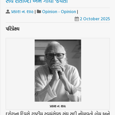
સંઘ શતાબ્દી અને ગાંધી જયંતી
પ્રકાશ ન. શાહ
|
Opinion - Opinion
|
2 October 2025
પરિપ્રેક્ષ્ય
પ્રકાશ ન. શાહ
દશેરાના દિવસે રાષ્ટ્રીય સ્વયંસેવક સંઘ સદી નોંધાવતો હોય અને