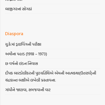
બાજીગરનાં સોગઠાં
Diaspora
યુ.કે.માં ડ્રાઇવિંગની પરીક્ષા
અમીના પહાડ (1918 – 1973)
છ વર્ષનો લંડન નિવાસ
દીપક બારડોલીકરની પુણ્યતિથિએ એમની આત્મકથા(ઉત્તરાર્ધ)ની
ચંદ્રકાન્ત બક્ષીએ લખેલી પ્રસ્તાવના.
ગાંધીને જાણવા, સમજવાની વાટ