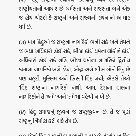
રાષ્ટ્રીયતાનો આધાર છે. ધર્મસત્તા અને રાજસત્તા બંને એક
જ હોય. એટલે કે રાષ્ટ્રની અને રાજ્યની રચનાનો આધાર
ધર્મ છે.
(૩) માત્ર હિંદુઓ જ રાષ્ટ્રના નાગરિકો બની શકે અને તેમને
જ બધા અધિકારો હોઈ શકે, બીજા કોઈ ધર્મના લોકોને કોઈ
અધિકારો હોઈ શકે નહિ, બીજા ધર્મોના નાગરિકો દ્વિતીય
કક્ષાના નાગરિકો બને. જૈન, બૌદ્ધ અને શીખ લોકો હિંદુ છે
પણ યહૂદી, મુસ્લિમ અને ખ્રિસ્તી હિંદુ નથી; એટલે તેઓ
‘હિંદુ રાષ્ટ્ર’ના નાગરિકો નથી. આમ, દેશના હાલના
નાગરિકોને તે ‘અમે’ અને ‘તમે’માં વહેંચી નાખે છે.
(૪) હિંદુ સમાજનું જીવન જ રાષ્ટ્રજીવન છે. તે જ પૂર્ણ
રાષ્ટ્રનું નિર્માણ કરી શકે તેમ છે.