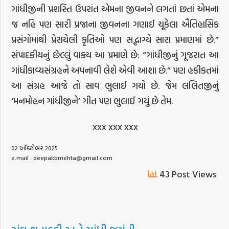
ગાંધીજીની પ્રશસ્તિ ઉપરાંત એમના જીવનને લગતાં છતાં એમના
જ નહિ પણ સારી પ્રજાના જીવનના ગણાઈ ચૂકેલા ઐતિહાસિક
પ્રસંગોમાંથી પ્રેરાયેલી કૃતિઓ પણ સદ્ભાગ્યે સારા પ્રમાણમાં છે.”
સંપાદકીયનું છેલ્લું વાક્ય આ પ્રમાણે છે: “ગાંધીજીનું ગૂજરાત આ
ગાંધીકાવ્યસંગ્રહને અપનાવી લેશે એવી આશા છે.” પણ હકીકતમાં
આ સંગ્રહ આજે તો સાવ ભુલાઈ ગયો છે. જેમ લલિતજીનું
‘મનમોહન ગાંધીજીને’ ગીત પણ ભુલાઈ ગયું છે તેમ.
xxx xxx xxx
02 ઑક્ટોબર 2025
e.mail : deepakbmehta@gmail.com
43 Post Views