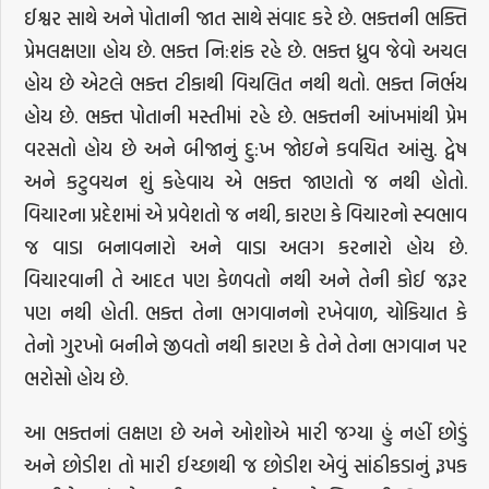
ઈશ્વર સાથે અને પોતાની જાત સાથે સંવાદ કરે છે. ભક્તની ભક્તિ
પ્રેમલક્ષણા હોય છે. ભક્ત નિ:શંક રહે છે. ભક્ત ધ્રુવ જેવો અચલ
હોય છે એટલે ભક્ત ટીકાથી વિચલિત નથી થતો. ભક્ત નિર્ભય
હોય છે. ભક્ત પોતાની મસ્તીમાં રહે છે. ભક્તની આંખમાંથી પ્રેમ
વરસતો હોય છે અને બીજાનું દુ:ખ જોઇને કવચિત આંસુ. દ્વેષ
અને કટુવચન શું કહેવાય એ ભક્ત જાણતો જ નથી હોતો.
વિચારના પ્રદેશમાં એ પ્રવેશતો જ નથી, કારણ કે વિચારનો સ્વભાવ
જ વાડા બનાવનારો અને વાડા અલગ કરનારો હોય છે.
વિચારવાની તે આદત પણ કેળવતો નથી અને તેની કોઈ જરૂર
પણ નથી હોતી. ભક્ત તેના ભગવાનનો રખેવાળ, ચોકિયાત કે
તેનો ગુરખો બનીને જીવતો નથી કારણ કે તેને તેના ભગવાન પર
ભરોસો હોય છે.
આ ભક્તનાં લક્ષણ છે અને ઓશોએ મારી જગ્યા હું નહીં છોડું
અને છોડીશ તો મારી ઈચ્છાથી જ છોડીશ એવું સાંઠીકડાનું રૂપક