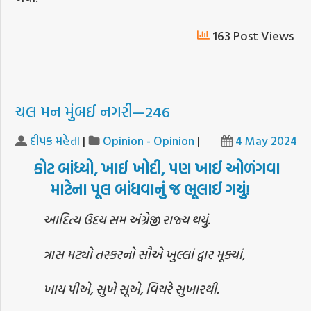
163 Post Views
ચલ મન મુંબઈ નગરી—246
દીપક મહેતા
|
Opinion - Opinion
|
4 May 2024
કોટ
બાંધ્યો
,
ખાઈ
ખોદી
,
પણ
ખાઈ
ઓળંગવા
માટેના
પૂલ
બાંધવાનું
જ
ભૂલાઈ
ગયું
!
આદિત્ય ઉદય સમ અંગ્રેજી રાજ્ય થયું.
ત્રાસ મટ્યો તસ્કરનો સૌએ ખુલ્લાં દ્વાર મૂક્યાં,
ખાય પીએ, સુખે સૂએ, વિચરે સુખારથી.