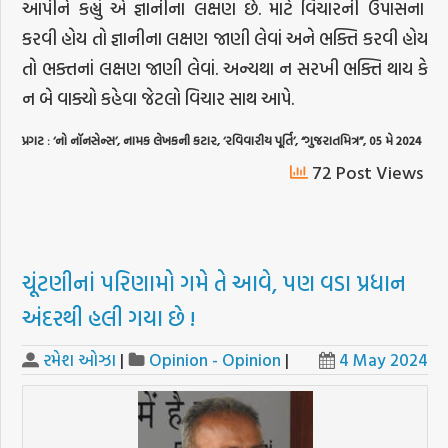
આપીને કહ્યું એ જ્ઞાનીના લક્ષણ છે. માટે વિચારની ઉપાસના
કરવી હોય તો જ્ઞાનીના લક્ષણ જાણી લેવાં અને ભક્તિ કરવી હોય
તો ભક્તનાં લક્ષણ જાણી લેવાં. અન્યથા ન સરખી ભક્તિ થાય કે
ન બે વાક્યો કહેવા જેટલો વિચાર સાથ આપે.
પ્રગટ
: ‘
નો
નૉનસેન્સ
’,
નામક
લેખકની
કટાર
, ‘
રવિવારીય
પૂર્તિ
’, “
ગુજરાતમિત્ર
”, 05
મે
2024
72 Post Views
ચૂંટણીનાં પરિણામો ગમે તે આવે, પણ વડા પ્રધાન
અંદરથી હલી ગયા છે !
રમેશ ઓઝા
|
Opinion - Opinion
|
4 May 2024