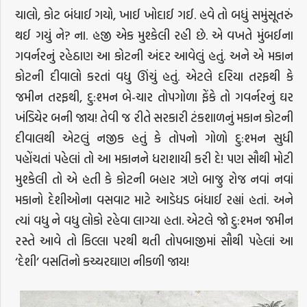
ચાલો, કોટ બંધાઈ ગયો, ખાઈ ખોદાઈ ગઈ. હવે તો બધું સમુંસૂતરું
થઈ ગયું ને? ના. હજી એક મુશ્કેલી રહી છે. એ વખતે મુંબઈના
ગવર્નરનું રહેઠાણ આ કોટની અંદર આવેલું હતું. અને એ મકાન
કોટની દીવાલો કરતાં વધુ ઊંચું હતું. એટલે દરિયા તરફથી કે
જમીન તરફથી, દુ:શ્મન બે-ચાર તોપગોળા ફેંકે તો ગવર્નરનું ઘર
ખંડિયેર બની જાય! તેવી જ રીતે સરકારી ટંકશાળનું મકાન કોટની
દીવાલથી એટલું નજીક હતું કે તોપનો ગોળો દુ:શ્મન સુધી
પહોંચતાં પહેલાં તો આ મકાનને ધરાશાયી કરી દે! પણ સૌથી મોટી
મુશ્કેલી તો એ હતી કે કોટની બહાર ત્રણે બાજુ રોજ નવાં નવાં
મકાનો દેશીઓના વસવાટ માટે આડેધડ બંધાઈ રહ્યાં હતાં. અને
ત્યાં વધુ ને વધુ લોકો રહેવા લાગ્યા હતા. એટલે જો દુ:શ્મન જમીન
રસ્તે આવે તો કિલ્લા પરથી થતી તોપબાજીમાં સૌથી પહેલાં આ
‘દેશી’ વસતિનો કચ્ચરઘાણ નીકળી જાય!