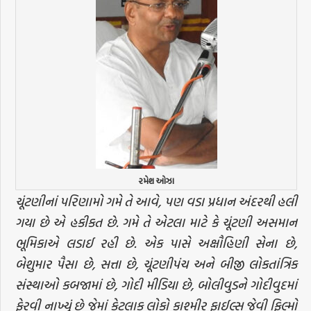
રમેશ ઓઝા
ચૂંટણીનાં પરિણામો ગમે તે આવે, પણ વડા પ્રધાન અંદરથી હલી
ગયા છે એ હકીકત છે. ગમે તે એટલા માટે કે ચૂંટણી અસમાન
ભૂમિકાએ લડાઈ રહી છે. એક પાસે અક્ષૌહિણી સેના છે,
બેશુમાર પૈસા છે, સત્તા છે, ચૂંટણીપંચ અને બીજી લોકતાંત્રિક
સંસ્થાઓ કબજામાં છે, ગોદી મીડિયા છે, બોલીવુડને ગોદીવુદમાં
ફેરવી નાખ્યું છે જેમાં કેટલાક લોકો કાશ્મીર ફાઈલ્સ જેવી ફિલ્મો