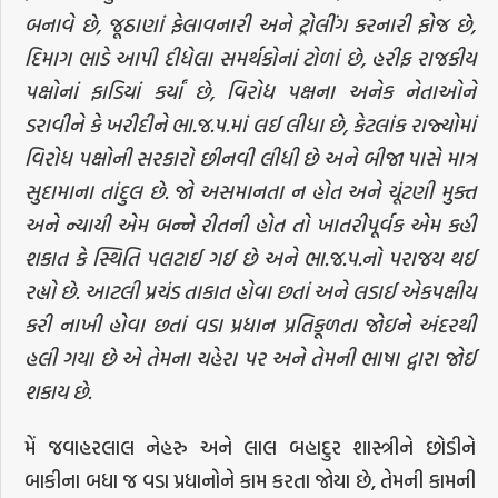
બનાવે છે, જૂઠાણાં ફેલાવનારી અને ટ્રોલીંગ કરનારી ફોજ છે,
દિમાગ ભાડે આપી દીધેલા સમર્થકોનાં ટોળાં છે, હરીફ રાજકીય
પક્ષોનાં ફાડિયાં કર્યાં છે, વિરોધ પક્ષના અનેક નેતાઓને
ડરાવીને કે ખરીદીને ભા.જ.પ.માં લઈ લીધા છે, કેટલાંક રાજ્યોમાં
વિરોધ પક્ષોની સરકારો છીનવી લીધી છે અને બીજા પાસે માત્ર
સુદામાના તાંદુલ છે. જો અસમાનતા ન હોત અને ચૂંટણી મુક્ત
અને ન્યાયી એમ બન્ને રીતની હોત તો ખાતરીપૂર્વક એમ કહી
શકાત કે સ્થિતિ પલટાઈ ગઈ છે અને ભા.જ.પ.નો પરાજય થઈ
રહ્યો છે. આટલી પ્રચંડ તાકાત હોવા છતાં અને લડાઈ એકપક્ષીય
કરી નાખી હોવા છતાં વડા પ્રધાન પ્રતિકૂળતા જોઇને અંદરથી
હલી ગયા છે એ તેમના ચહેરા પર અને તેમની ભાષા દ્વારા જોઈ
શકાય છે.
મેં જવાહરલાલ નેહરુ અને લાલ બહાદુર શાસ્ત્રીને છોડીને
બાકીના બધા જ વડા પ્રધાનોને કામ કરતા જોયા છે, તેમની કામની