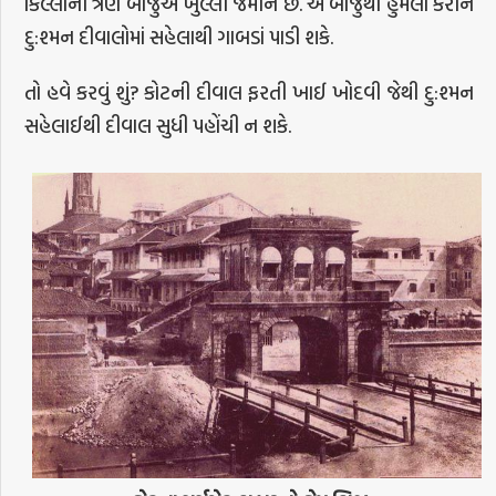
કિલ્લાની ત્રણ બાજુએ ખુલ્લી જમીન છે. એ બાજુથી હુમલા કરીને
દુ:શ્મન દીવાલોમાં સહેલાથી ગાબડાં પાડી શકે.
તો હવે કરવું શું? કોટની દીવાલ ફરતી ખાઈ ખોદવી જેથી દુ:શ્મન
સહેલાઈથી દીવાલ સુધી પહોંચી ન શકે.