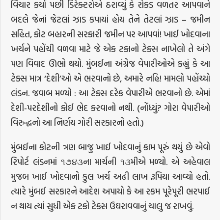
વિચાર કર્યા પછી ડિરેક્ટરોએ ઠરાવ્યું કે રોકડ વળતર આપવાને
બદલે જેનાં જેટલાં ઝાડ કપાયાં હોય તેને તેટલાં ઝાડ – જમીન
સહિત, કોટ બહારની સરકારી જમીન પર આપવાં! ખાઈ ખોદવાના
ખર્ચને પહોંચી વળવા માટે જે એક ટકાનો ટેક્સ નાખેલો તે અંગે
પણ વિવાદ ઊભો થયો. મુંબઈના અંગ્રેજ વેપારીઓએ કહ્યું કે આ
ટેક્સ માત્ર ‘દેશી’ઓ એ ભરવાનો છે, અમારે નહિ! મામલો પહોંચ્યો
લંડન. જવાબ મળ્યો : આ ટેક્સ દરેક વેપારીએ ભરવાનો છે. એમાં
દેશી-પરદેશીનો કોઈ ભેદ કરવાનો નથી. (નોંધ્યું? ગોરા વેપારીઓ
વિરુદ્ધનો આ નિર્ણય ગોરી સરકારનો હતો.)
મુંબઈના કોટની ત્રણ બાજુ ખાઈ ખોદવાનું કામ પૂરું થયું છે એવો
રિપોર્ટ લંડનમાં ૧૭૪૩ના માર્ચની ૧૩મીએ મળ્યો. એ અહેવાલ
મુજબ ખાઈ ખોદવાનો કુલ ખર્ચ અઢી લાખ રૂપિયા આવ્યો હતો.
ત્યારે મુંબઈ સરકારને આદેશ અપાયો કે આ રકમ પૂરેપૂરી ભરપાઈ
ન થાય ત્યાં સુધી એક ટકો ટેક્સ ઉઘરાવવાનું ચાલુ જ રાખવું.