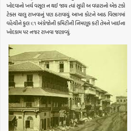
ખોદવાનો ખર્ચ વસૂલ ન થઈ જાય ત્યાં સુધી અ વધારાનો એક ટકો
ટેક્સ ચાલુ રાખવાનું પણ ઠરાવાયું. આખા કોટને આઠ વિભાગમાં
વહેંચીને કુલ ૬૧ અંગ્રેજોની કમિટીની નિમણૂક કરી તેમને ખાઈના
ખોદકામ પર નજર રાખવા જણાવ્યું.