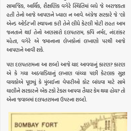
સામાજિક, આર્થિક, શૈક્ષણિક વગેરે સ્થિતિમાં બધે જે અરાજકતા
હતી તેનો આજે આપણને ખ્યાલ ન આવે. અંગ્રેજ સરકારે જે ‘લો
એન્ડ ઓર્ડર’ની સ્થાપના કરી તેને લીધે કેટલી મોટી રાહત આમ
જનતાને થઈ તેનો અણસારો દલપતરામ, કવિ નર્મદ, નંદશંકર
મહેતા, વગેરે એ જમાનાના લેખકોનાં લખાણો પરથી આજે
આપણને આવી શકે.
પણ દલપતરામના આ શબ્દો આજે યાદ આવવાનું કારણ? કારણ
એ કે ગયા અઠવાડિયાનું લખાણ વાંચ્યા પછી કેટલાક સુજ્ઞ
વાચકોએ પૂછ્યું કે મુંબઈના વેપારીઓ કોટ બાંધવા માટે સામે
ચાલીને સરકારને એક ટકો ટેક્સ આપવા તૈયાર કેમ થયા હોય? તો
એના જવાબમાં દલપતરામના ઉપરના શબ્દો.