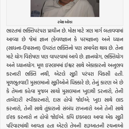
રમેશ ઓઝા
ભારતમાં ભક્તિપરંપરા પ્રાચીન છે. મોક્ષ માટે ત્રણ માર્ગ બતાવવામાં
આવ્યા છે જેમાં જ્ઞાન (કેવળજ્ઞાન કે પરમજ્ઞાન) અને ધ્યાન
(સાધના-ઉપાસના) ઉપરાંત ભક્તિનો પણ સમાવેશ થાય છે. તેના
માટે યોગ વિશેષણ પણ વાપરવામાં આવે છે. જ્ઞાનયોગ, ભક્તિયોગ
અને ધ્યાનયોગ. મૂળ ઇસ્લામમાં ઈશ્વર સાથે એકાકારનો અનુભવ
કરનારી ભક્તિ નથી, એટલે સૂફી પરંપરા વિકસી હતી.
મૂળભૂતવાદી મુસલમાનો સૂફીઓને ધિક્કારે છે, તેનું કારણ એ છે
કે તેમના કહેવા મુજબ સાચો મુસલમાન ખુદાથી ડરનારો, તેની
તાબેદારી સ્વીકારનારો, દાસ હોવો જોઈએ; ખુદા સાથે લાડ
કરનારો, તેની સાથે તુંકારાનો સંબંધ રાખનારો અને તેની સાથે
ઈશ્ક કરનારો ન હોવો જોઈએ. કવિ ઇકબાલ આવા એક સૂફી
પરિવારમાંથી આવતા હતા એટલે તેમની શરૂઆતની રચનાઓ