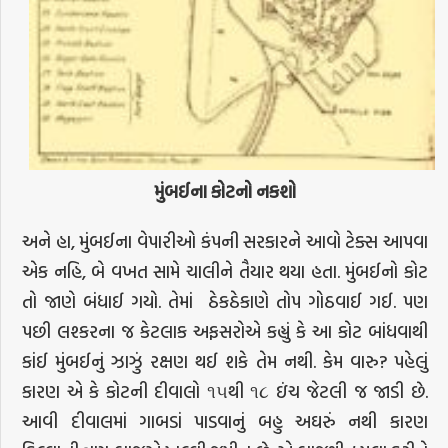
મુંબઈના કોટનો નકશો
અને હા, મુંબઈના વેપારીઓ કંપની સરકારને આવો ટેક્સ આપવા
એક નહિ, બે વખત સામે ચાલીને તૈયાર થયા હતા. મુંબઈનો કોટ
તો જાણે બંધાઈ ગયો. તેમાં ઠેકઠેકાણે તોપ ગોઠવાઈ ગઈ. પણ
પછી લશ્કરના જ કેટલાક અફસરોએ કહ્યું કે આ કોટ બાંધવાથી
કાંઈ મુંબઈનું ઝાઝું રક્ષણ થઈ શકે તેમ નથી. કેમ વારુ? પહેલું
કારણ એ કે કોટની દીવાલો ૧૫થી ૧૮ ઇંચ જેટલી જ જાડી છે.
આવી દીવાલમાં ગાબડાં પાડવાનું બહુ અઘરું નથી કારણ