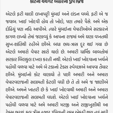
કોટના ચર્ચગેટ બહારનો ડ્રોપ બ્રિજ
એટલે ફરી ચાલી લખાપટ્ટી મુંબઈ અને લંડન વચ્ચે. ફરી એ જ
જવાબ. ખાઈ ખોદવી હોય તો ખોદો, પણ તમારે પૈસે. અમે એક
દોઢિયું પણ નહિ આપીએ. ત્યારે મુંબઈના વેપારીઓએ સરકારને
કાગળ લખ્યો તેમાં જણાવ્યું કે આપના રાજમાં અમે ઘણા વખતથી
સુખ-શાંતિથી રહીએ છીએ. બધા ભય-ત્રાસ દૂર થઈ ગયા છે
એટલે અમારો વેપાર સારો ચાલે છે. અમારી ધાર્મિક બાબતોમાં
સરકાર બિલકુલ દખલ કરતી નથી. એટલે ખાઈ ખોદવાના ખર્ચને
પહોંચી વળવા માટે અમે બે ટકાનો ટેક્સ સ્વેચ્છાએ આપવા તૈયાર
છીએ. મુંબઈનો કોટ ચણાયો તે પછી અમારી અને અમારા
વેપારવણજની સલામતી કેટલી વધી છે તે તો અમે જ જાણીએ
છીએ. અમને ખાતરી છે કે ખાઈ ખોદવાથી અમારી અને અમારા
વેપારવણજની સલામતી વધશે. એટલે ખાઈ ખોદવાના ખર્ચને
પહોંચી વળવા માટે અમે અમારી મરજી અને રાજીખુશીથી આ
ટેક્સ ભરશું. કુલ ત્રીસ હજાર રૂપિયાની રકમ એકઠી થાય ત્યાં સુધી