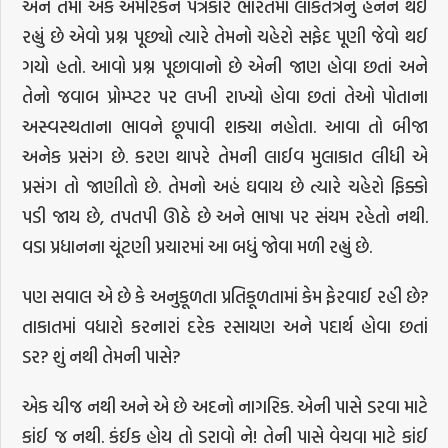
અને તેમાં એક અમેરિકન પત્રકારે ભારતમાં લોકતંત્રનું હનન થઈ
રહ્યું છે એવો પ્રશ્ન પૂછ્યો ત્યારે તેમનો ચહેરો સફેદ પૂણી જેવો થઈ
ગયો હતો. આવો પ્રશ્ન પૂછાવાનો છે એની જાણ હોવા છતાં અને
તેનો જવાબ પ્રોમ્પ્ટર પર લખી રાખ્યો હોવા છતાં તેઓ પોતાના
અસ્વસ્થતાના ભાવને છૂપાવી શક્યા નહોતા. આવા તો બીજા
અનેક પ્રસંગ છે. કરણ થાપરે તેમની લાઈવ મુલાકાત લીધી એ
પ્રસંગ તો જાણીતો છે. તેમનો અહં ઘવાય છે ત્યારે ચહેરો ફિક્કો
પડી જાય છે, તપતપી ઊઠે છે અને ભાષા પર સંયમ રહેતો નથી.
વડા પ્રધાનના ચૂંટણી પ્રચારમાં આ બધું જોવા મળી રહ્યું છે.
પણ સવાલ એ છે કે અનુકૂળતા પ્રતિકૂળતામાં કેમ ફેરવાઈ રહી છે?
તાકાતમાં વધારો કરનારાં દરેક રસાયણ અને પદાર્થ હોવા છતાં
ડર? શું નથી તેમની પાસે?
એક ચીજ નથી અને એ છે અદનો નાગરિક. એની પાસે ડરવા માટે
કાંઈ જ નથી. કંઈક હોય તો ડરાવો ને! તેની પાસે વેચવા માટે કાંઈ