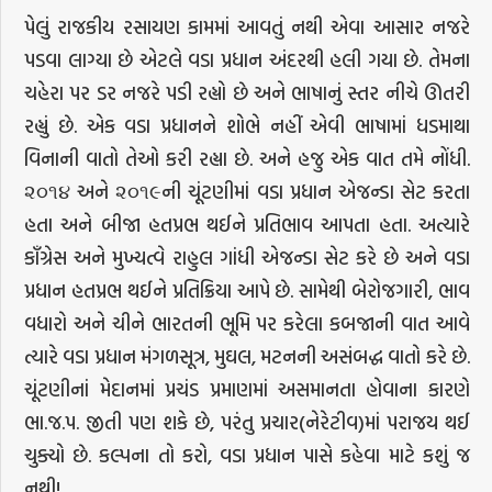
પેલું રાજકીય રસાયણ કામમાં આવતું નથી એવા આસાર નજરે
પડવા લાગ્યા છે એટલે વડા પ્રધાન અંદરથી હલી ગયા છે. તેમના
ચહેરા પર ડર નજરે પડી રહ્યો છે અને ભાષાનું સ્તર નીચે ઊતરી
રહ્યું છે. એક વડા પ્રધાનને શોભે નહીં એવી ભાષામાં ધડમાથા
વિનાની વાતો તેઓ કરી રહ્યા છે. અને હજુ એક વાત તમે નોંધી.
૨૦૧૪ અને ૨૦૧૯ની ચૂંટણીમાં વડા પ્રધાન એજન્ડા સેટ કરતા
હતા અને બીજા હતપ્રભ થઈને પ્રતિભાવ આપતા હતા. અત્યારે
કાઁગ્રેસ અને મુખ્યત્વે રાહુલ ગાંધી એજન્ડા સેટ કરે છે અને વડા
પ્રધાન હતપ્રભ થઈને પ્રતિક્રિયા આપે છે. સામેથી બેરોજગારી, ભાવ
વધારો અને ચીને ભારતની ભૂમિ પર કરેલા કબજાની વાત આવે
ત્યારે વડા પ્રધાન મંગળસૂત્ર, મુઘલ, મટનની અસંબદ્ધ વાતો કરે છે.
ચૂંટણીનાં મેદાનમાં પ્રચંડ પ્રમાણમાં અસમાનતા હોવાના કારણે
ભા.જ.પ. જીતી પણ શકે છે, પરંતુ પ્રચાર(નેરેટીવ)માં પરાજય થઈ
ચુક્યો છે. કલ્પના તો કરો, વડા પ્રધાન પાસે કહેવા માટે કશું જ
નથી!