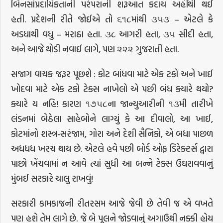
બિનસાંપ્રદાયિકતાની પરંપરાની શરૂઆત કદાચ અહીંથી થઈ
હતી. પ્રદેશની રીતે જોઈએ તો ૬૧૮માંથી ૩૫૩ – એટલે કે
અડધાથી વધુ – મરાઠા હતા. ૩૮ આગરી હતા, ૩૫ સીદી હતા,
અને આજે થોડી નવાઈ લાગે, પણ ૨૨૨ ગુજરાતી હતા.
સજાગ વાચક જરૂર પૂછશે : કોટ બાંધવા માટે એક ટકો અને ખાઈ
ખોદવા માટે એક ટકો ટેક્સ નાખેલો એ પછી બંધ ક્યારે થયો?
ક્યારે ય નહિ! કારણ ૧૭૫૮ના જાન્યુઆરીની ૧૩મી તારીખે
લંડનમાં બેઠેલા સાહેબોને લાગ્યું કે આ દીવાલો, આ ખાઈ,
કોટમાંનો શસ્ત્ર-સરંજામ, ગોરા અને દેશી સૈનિકો, એ બધા પાછળ
અધધધ ખરચ થાય છે. એટલે હવે પછી બોર્ડ ઓફ ડિરેક્ટર્સ દ્વારા
પાછો ખેંચવામાં ન આવે ત્યાં સુધી આ બન્ને ટેક્સ ઉઘરાવવાનું
મુંબઈ સરકારે ચાલુ રાખવું!
સરકારી કામકાજની રીતરસમ આજે જેવી છે તેવી જ એ વખતે
પણ હશે તેમ લાગે છે. જે બે પૂલને જોડવાનું અગાઉથી નક્કી હોય