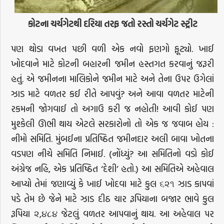
કોટના ચર્ચગેટથી દરિયા તરફ જતો રસ્તો ચર્ચગેટ સ્ટ્રીટ
પણ થોડા વખત પછી વળી એક નવો ફણગો ફૂટ્યો. ખાઈ
ખોદવાને માટે કોટની બહારની જમીન હસ્તગત કરવાનું જરૂરી
હતું. એ જમીનના માલિકોને જમીન માટે અને તેના ઉપર ઉગેલાં
ઝાડ માટે વળતર કઈ રીતે આપવું? અને આવા વળતર માટેની
રકમની જોગવાઈ તો અગાઉ કરી જ નહોતી! આવી કોઈ પણ
મુશ્કેલી ઊભી થાય એટલે સરકારોનો તો એક જ જવાબ હોય :
નીમો સમિતિ. મુંબઈના પ્રતિષ્ઠિત જમીનદાર અલી બાવા ખોતના
વડપણ નીચે સમિતિ નિમાઈ. (નોંધ્યું? આ સમિતિનો વડો કોઈ
અંગ્રેજ નહિ, એક પ્રતિષ્ઠિત ‘દેશી’ હતો.) આ સમિતિએ અહેવાલ
આપ્યો તેમાં જણાવ્યું કે ખાઈ ખોદવા માટે કુલ ૬૨૧ ઝાડ કાપવાં
પડે તેમ છે જેને માટે ઝાડ દીઠ ચાર રૂપિયાના બજાર ભાવે કુલ
રૂપિયા ૨,૪૮૪ જેટલું વળતર આપવાનું થાય. આ અહેવાલ પર