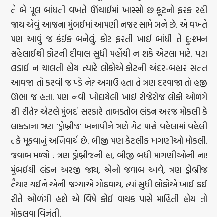
તે બે પૂલ બાંધતી વખતે ઊંચાઈમાં ખાસ્સો છ ફૂટનો ફરક રહી
જાય એવું આજના મુંબઈમાં આપણી નજર સામે બને છે. એ વખતે
પણ આવું જ કંઈક બનેલું. કોટ ફરતી ખાઈ બાંધી તે દુ:શ્મન
સહેલાઈથી કોટની દીવાલ સુધી પહોંચી ન શકે એટલા માટે. પણ
લડાઈ ન ચાલતી હોય ત્યારે લોકોએ કોટની અંદર-બહાર સતત
આવજા તો કરવી જ પડે ને? અગાઉ હતા તે ત્રણ દરવાજા તો હજી
ઊભા જ હતા. પણ નવી ખોદાયેલી ખાઈ રોજેરોજ લોકો ઓળંગે
શી રીતે? એટલે મુંબઈ સરકારે તાબડતોબ લંડન અરજ મોકલી કે
લાકડાના ત્રણ ‘ડ્રોબ્રીજ’ બનાવીને ત્રણે ગેટ પાસે વહેલામાં વહેલી
તકે મૂકવાનું અનિવાર્ય છે. બીજી પણ કેટલીક માગણીઓ મોકલી.
જવાબ મળ્યો : ત્રણ ડ્રોબ્રીજની હા, બીજી બધી માગણીઓની ના!
મુંબઈથી લંડન અરજી જાય, એનો જવાબ આવે, ત્રણ ડ્રોબ્રીજ
તૈયાર થઈને એની જગ્યાએ ગોઠવાય, ત્યાં સુધી લોકોએ ખાઈ કઈ
રીતે ઓળંગી હશે એ વિષે કોઈ વાચક પાસે માહિતી હોય તો
મોકલવા વિનંતી.