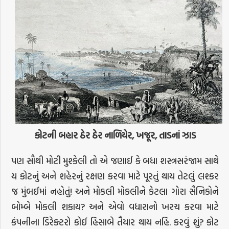
કોટની બહાર ઠેર ઠેર નાળિયેર, ખજૂર, તાડનાં ઝાડ
પણ સૌથી મોટી મુશ્કેલી તો એ જણાઈ કે બધા શસ્ત્રસરંજામ સાથે
ય કોટનું અને શહેરનું રક્ષણ કરવા માટે પૂરતું થાય તેટલું લશ્કર
જ મુંબઈમાં નહોતું! અને મોકલી મોકલીને કેટલા ગોરા સૈનિકોને
બોમ્બે મોકલી શકાય? અને એવો વધારાનો ખરચ કરવા માટે
કંપનીના ડિરેક્ટરો કોઈ હિસાબે તૈયાર થાય નહિ. કરવું શું? કોટ