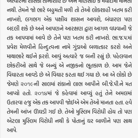
અત્યારના શાસકો તાનાશાહ છે અને માણસાઈ કે મર્યાદામાં માનતા
નથી. તેમને જો ભારે બહુમતી મળી તો તેઓ લોકશાહી ખતમ કરી
નાખશે, લગભગ એક પક્ષીય શાસન આવશે, બંધારણ પણ
બદલી શકે છે અને આપણને આરક્ષણ દ્વારા આગળ વધવાની જે
તક આપવામાં આવે છે તેને પણ ખતમ કરી નાખશે. ભા.જ.પ.માં
પ્રવેશ મેળવીને હિન્દુત્વના નામે ગુંડાઓ બળાત્કાર કરશે અને
માથાભારે થઈને ફરશે. આવું અત્યારે જ બની રહ્યું છે. પહેલવાન
છોકરીઓ સાથે જે બન્યું એ નજીકનો ભૂતકાળ છે. આમ જેને
વિચારતા આવડે છે એ વિચાર કરતા થઈ ગયા છે. આ એ લોકો છે
જેમણે ૨૦૧૯ની સાલમાં શંકાનો લાભ આપીને બી.જે.પી.ને મત
આપ્યો હતો. ૨૦૧૪માં જે કહેવામાં આવ્યું હતું તેને અમલમાં
ઉતારવા હજુ એક તક આપવી જોઈએ એમ તેઓ માનતા હતા. હવે
તેમની આંખ ઊઘડી ગઈ છે. તેઓ મુસ્લિમ વિરોધી હોય તો પણ
એટલા મુસ્લિમ વિરોધી નથી કે પોતાનું ઘર બાળીને પણ સાથ
આપે.