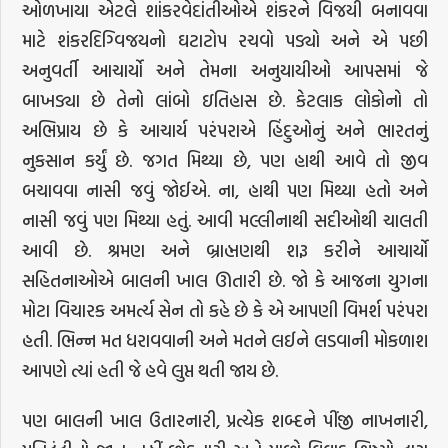
ઓળખાયા એટલે શાંકરવેદાંતીઓએ શંકરને વિજયી બનાવવા
માટે શંકરદિગ્વિજયનો ઘટાટોપ રચવો પડ્યો અને એ પછી
અનુવર્તી આચાર્યો અને તેમના અનુયાયીઓ આપસમાં જે
બાખડ્યા છે તેનો લાંબો ઇતિહાસ છે. કેટલાક લોકોનો તો
અભિપ્રાય છે કે આચાર્ય પરંપરાએ હિંદુઓનું અને ભારતનું
નુકસાન કર્યું છે. જગત મિથ્યા છે, પણ હાથી આવે તો જીવ
બચાવવા નાસી જવું જોઈએ. ના, હાથી પણ મિથ્યા હતો અને
નાસી જવું પણ મિથ્યા હતું. આવી મલ્લીનાથી સદીઓથી ચાલતી
આવી છે. શ્રમણ અને બ્રાહ્મણથી શરૂ કરીને આચાર્યો
સહિતનાઓએ બાલની ખાલ ઊતારી છે. જો કે આજના યુગના
મોટા વિચારક અમર્ત્ય સેન તો કહે છે કે એ આપણી વિમર્શ પરંપરા
હતી. ભિન્ન મત ધરાવવાની અને મતને લઈને લડવાની મોકળાશ
આપણે ત્યાં હતી જે હવે લુપ્ત થતી જાય છે.
પણ બાલની ખાલ ઉતારનારી, પ્રત્યેક શબ્દને પીંજી નાખનારી,