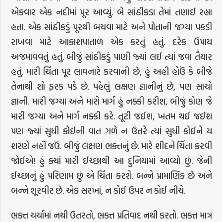
એકવાર એક નદીમાં પૂર આવ્યું. બે સાંઠીકડા તેમાં તણાઈ રહ્યા
હતા. એક સાંઠીકડું પૂરથી બચવા માટે અને પોતાની જગ્યા પકડી
રાખવા માટે આકાશપાતાળ એક કરતું હતું. દરેક ઉપાય
અજમાવવતું હતું. બીજું સાંઠીકડું પાણી જ્યાં લઈ ત્યાં જવા તૈયાર
હતું. મારી ચિંતા પૂર લાવનારે કરવાની છે, હું અહી હોઉં કે બીજે
તેનાથી શો ફરક પડે છે. પહેલું લક્ષણ જ્ઞાનીનું છે, પણ સાચો
જ્ઞાની. મારી જગ્યા અને મારો માર્ગ હું નક્કી કરીશ, બીજું કોણ જે
મારી જગ્યા અને માર્ગ નક્કી કરે. તૂટી જઈશ, ખતમ થઈ જઈશ
પણ જ્યાં સુધી કોઈની વાત ગળે ન ઉતરે ત્યાં સુધી કોઈને ય
શરણે નહીં જઉં. બીજું લક્ષણ ભક્તનું છે. મારે શીદને ચિંતા કરવી
જોઈએ! હું ક્યાં મારી ઈચ્છાથી આ દુનિયામાં આવ્યો છું. જેની
ઈચ્છાનું હું પરિણામ છું એ ચિંતા કરશે. બન્ને પ્રામાણિક છે અને
બન્ને શૂરવીર છે. એક સરખાં, ન કોઈ ઉપર ન કોઈ નીચે.
ભક્ત ચર્ચામાં નથી ઉતરતો, ભક્ત પ્રતિવાદ નથી કરતો. ભક્ત માત્ર