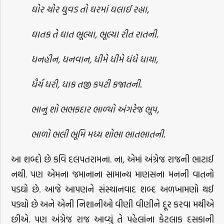
ઘોર ચોર ઘુવડ તો ઘરમાં ઘલાઈ રહ્યા,
ઘાતક તે ઘાત ભૂલ્યા, ભૂલ્યા રીત રાતની.
ધનહીન, ધનવાન, ધીમે ધીમે ધંધે ધાયા,
ધૈર્ય ધરી, ધાક તજી કપટી કજાતની.
ભાનુ શો ભભકદાર ભાળ્યો અંગરેજ ભૂપ,
ભાળો ભલી ભૂમિ મધ્ય શોભા ભાતભાતની.
આ શબ્દો છે કવિ દલપતરામના. ના, એમાં અંગ્રેજ રાજની ભાટાઈ
નથી. પણ એમના જમાનાના સામાન્ય માણસના મનની વાતનો
પડઘો છે. આજે આપણને સંસ્થાનવાદ શબ્દ અળખામણો થઈ
પડ્યો છે અને એની નિશાનીઓ વીણી વીણીને દૂર કરવા મથીએ
છીએ. પણ અંગ્રેજ રાજ આવ્યું તે પહેલાંના કેટલાક દસકાની