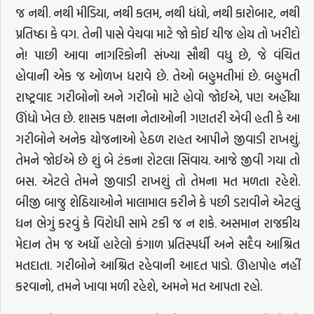
જ નથી. નથી મીડિયા, નથી કલમ, નથી ધંધો, નથી કારોબાર, નથી
પ્રતિષ્ઠા કે વગ. તેની પાસે વેચવા માટે જો કોઈ ચીજ હોય તો ખરીદો
ને! પાછી આવા નાગરિકોની સંખ્યા સૌથી વધુ છે, જે વંચિત
હોવાની એક જ ઓળખ ધરાવે છે. તેઓ બહુમતીમાં છે. બહુમતી
રાષ્ટ્રવાદ ગરીબોનો અને ગરીબો માટે હોવો જોઈએ, પણ અહીંયા
ઊંધો ખેલ છે. શાસક પક્ષના નેતાઓની ગણતરી એવી હતી કે આ
ગરીબોને અનેક યોજનાઓ હેઠળ રાહત આપીને જીવાડી રાખશું.
તેમને જોઈએ છે શું બે ટંકના રોટલા સિવાય. આજે જીવી ગયા તો
બસ. એટલે તેમને જીવાડી રાખશું તો તેમના મત મળતા રહેશે.
બીજી બાજુ શેઠિયાઓને માલામાલ કરીને કે પછી ડરાવીને એટલું
ધન ભેગું કરવું કે વિરોધી સામે ટકી જ ન શકે. અસમાન રાજકીય
મેદાન તેમ જ અર્ધો હારેલો કંગાળ પ્રતિસ્પર્ધી અને સદૈવ આશ્રિત
મતદાતા. ગરીબોને આશ્રિત રહેવાની આદત પાડો. ઊહાપોહ નહીં
કરવાનો, તમને ખાવા મળી રહેશે, અમને મત આપતા રહો.