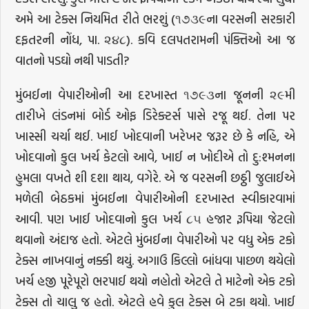
અમે આ ટેક્સ નિયમિત રીતે ભરશું (૧૭૩૯ના વરસની સરકારી
દફતરની નોંધ, પા. ૨૪૮). કવિ દલપતરામની પંક્તિઓ આ જ
વાતનો પડઘો નથી પાડતી?
મુંબઈના વેપારીઓની આ દરખાસ્ત ૧૭૯૩ના જૂનની ૨૯મી
તારીખે લંડનમાં બોર્ડ ઓફ ડિરેક્ટર્સ પાસે રજૂ થઈ. તેના પર
ખાસ્સી ચર્ચા થઈ. ખાઈ ખોદવાની ખરેખર જરૂર છે કે નહિ, એ
ખોદવાનો કુલ ખર્ચ કેટલો આવે, ખાઈ ન ખોદીએ તો દુ:શ્મનના
હુમલા વખતે શી દશા થાય, વગેરે. એ જ વરસની છઠ્ઠી જુલાઈએ
મળેલી બેઠકમાં મુંબઈના વેપારીઓની દરખાસ્ત સ્વીકારવામાં
આવી. પણ ખાઈ ખોદવાનો કુલ ખર્ચ ૮૫ હજાર રૂપિયા જેટલો
થવાનો અંદાજ હતો. એટલે મુંબઈના વેપારીઓ પર વધુ એક ટકો
ટેક્સ નાખવાનું નક્કી થયું. અગાઉ કિલ્લો બાંધવા પાછળ થયેલો
ખર્ચ હજી પૂરેપૂરો ભરપાઈ થયો નહોતો એટલે તે માટેનો એક ટકો
ટેક્સ તો ચાલુ જ હતો. એટલે હવે કુલ ટેક્સ બે ટકા થયો. ખાઈ