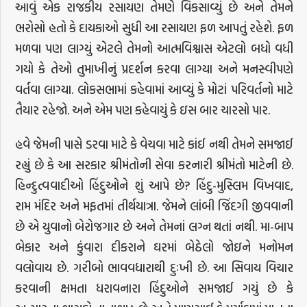
આવું એક રાજકીય રસાયણ તેમણે વિકસાવ્યું છે અને તેમને
ભરોસો હતો કે દાયકાઓ સુધી આ રસાયણ ફળ આપતું રહેશે. ફળ
મળવા પણ લાગ્યું એટલે તેમનો આત્મવિશ્વાસ એટલો બધો વધી
ગયો કે તેઓ તુમાખીનું પ્રદર્શન કરવા લાગ્યા અને મનસ્વીપણે
વર્તવા લાગ્યા. લોકસભામાં કહેવામાં આવ્યું કે મોટાં પરિવર્તનો માટે
તૈયાર રહેજો. અને એમ પણ કહેવાયું કે ઇસ બાર ચારસો પાર.
હવે જેમની પાસે ડરવા માટે કે વેચવા માટે કાંઈ નથી તેમને સમજાઈ
રહ્યું છે કે આ સરકાર શ્રીમંતોની સેવા કરનારી શ્રીમંતો માટેની છે.
હિન્દુત્વવાદીઓ હિંદુઓને શું આપે છે? હિંદુ-મુસ્લિમ વિખવાદ,
રામ મંદિર અને મફતમાં તીર્થયાત્રા. જેમને લાંબી જિંદગી જીવવાની
છે એ યુવાનો બેરોજગાર છે અને તેમનાં લગ્ન થતાં નથી. મા-બાપ
બેકાર અને કુંવારા દીકરાને ઘરમાં બેઠેલો જોઇને મનોમન
વલોવાય છે. ગરીબો ભાવવધારાથી દુઃખી છે. આ સિવાય વિચાર
કરવાની ક્ષમતા ધરાવનારા હિંદુઓને સમજાઈ ગયું છે કે