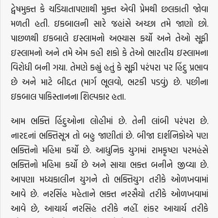
દ્વેષમુક્ત કે ચડિયાતાપણાથી મુક્ત એવી પ્રેમથી છલકાતી જોવા
મળતી હતી. ઇકબાલની સારે જહાંસે અચ્છા તમે જાણો છો.
પાછળથી ઇકબાલે ઇસ્લામનો અભ્યાસ કર્યો અને તેઓ સૂફી
ઇસ્લામનો અને તમે એમ કહી શકો કે તેઓ ભારતીય ઇસ્લામના
વિરોધી બની ગયા. તેમણે કહ્યું હતું કે સૂફી પરંપરા પર હિંદુ પ્રભાવ
છે અને માટે બીદ્દત (માર્ગ ભૂલવો, ભટકી પડવું) છે. પછીના
ઇકબાલ પાકિસ્તાનના શિલ્પકાર હતા.
આમ ભક્તિ હિંદુઓના લોહીમાં છે. તેની લાંબી પરંપરા છે.
નારદનાં ભક્તિસૂત્ર તો બહુ જાણીતાં છે. બીજા દાર્શનિકોએ પણ
ભક્તિનો મહિમા કર્યો છે. આધુનિક યુગમાં રામકૃષ્ણ પરમહંસે
ભક્તિનો મહિમા કર્યો છે અને સાચા ભક્ત બનીને જીવ્યા છે.
આપણા મધ્યકાલીન યુગને તો ભક્તિયુગ તરીકે ઓળખવામાં
આવે છે. નરસિંહ મહેતાને ભક્ત નરસૈયો તરીકે ઓળખવામાં
આવે છે, આચાર્ય નરસિહ તરીકે નહીં. શંકર આચાર્ય તરીકે