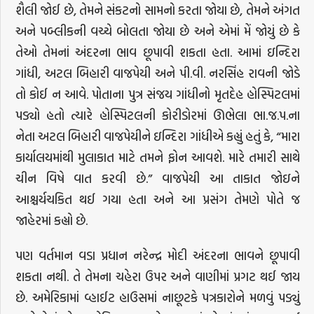
શૈલી જોઈ છે, તેમને સંકટનો સામનો કરતા જોયા છે, તેમને અંગત
અને પબ્લીકની વચ્ચે બોલતા જોયા છે અને એમાં મેં જોયું છે કે
તેઓ તેમનાં અંદરના ભાવ છૂપાવી શકતા હતા. આમાં ઇન્દિરા
ગાંધી, અટલ બિહારી વાજપેયી અને પી.વી. નરસિંહ રાવની જોડે
તો કોઈ ન આવે. પોતાના પુત્ર સંજય ગાંધીનો મૃતદેહ હોસ્પિટલમાં
પડ્યો હતો ત્યારે હોસ્પિટલની કોરીડોરમાં ઊભેલા ભા.જ.પ.ના
નેતા અટલ બિહારી વાજપેયીને ઇન્દિરા ગાંધીએ કહ્યું હતું કે, “મારા
કાર્યાલયમાંથી મુલાકાત માટે તમને ફોન આવશે. મારે તમારી સાથે
ચીન વિષે વાત કરવી છે.” વાજપેયી આ તાકાત જોઇને
આશ્ચર્યચકિત થઈ ગયા હતા અને આ પ્રસંગ તેમણે પોતે જ
જાહેરમાં કહ્યો છે.
પણ વર્તમાન વડા પ્રધાન નરેન્દ્ર મોદી અંદરના ભાવને છૂપાવી
શકતા નથી. તે તેમના ચહેરા ઉપર અને વાણીમાં પ્રગટ થઈ જાય
છે. અમેરિકામાં વ્હાઈટ હાઉસમાં નાછૂટકે પત્રકારોને મળવું પડ્યું