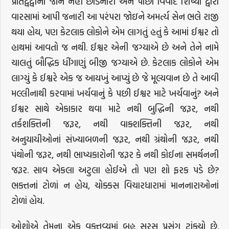
પ્રતિદ્વંદ્વીનો જાન નહીં છોડનારી અને પાછો વિવાદ શિષ્યો દ્વારા
વારસામાં આપી જનારી આ પરંપરા જોઇને અમર્ત્ય સેન ભલે રાજી
થયા હોય, પણ કેટલાક લોકોને એમ લાગતું હતું કે આમાં ઈશ્વર તો
હાથમાં આવતો જ નથી. ઈશ્વર એની જગ્યાએ છે અને તેને નામે
ચાલતું બૌદ્ધિક ધીંગાણું બીજી જગ્યાએ છે. કેટલાક લોકોને એમ
લાગ્યું કે ઈશ્વરે એક જ આયખું આપ્યું છે જે મૂલ્યવાન છે તે આવી
મલ્લીનાથી કરવામાં ખર્ચવાનું કે પછી ઈશ્વર માટે ખર્ચવાનું? અને
ઈશ્વર સાથે એકાકાર થવા માટે નથી બુદ્ધિની જરૂર, નથી
તર્કશક્તિની જરૂર, નથી વાક્શક્તિની જરૂર, નથી
અનુયાયીઓનાં સંખ્યાબળની જરૂર, નથી ગ્રંથોની જરૂર, નથી
પંથોની જરૂર, નથી ભાષ્યકારોની જરૂર કે નથી કોઈના સમર્થનની
જરૂર. સાવ એકલા અટુલા હોઈએ તો પણ શો ફરક પડે છે?
ભક્તનાં ટોળાં ન હોય, ચોક્કસ વિચારધારામાં માનનારાઓનાં
ટોળાં હોય.
ઓશોએ તેમના એક વક્તવ્યમાં બહુ સરસ પ્રસંગ ટાંક્યો છે.