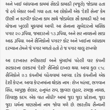
અને ખાઈ બાંધવાના કામમાં સેંકડો કામાઠી (મજૂરો) જોડાયા હતા
જે હવે બેકાર બની ગયા હતા. આ લોકોની એક ‘દેશી સેના’ કેમ
ઊભી ન કરવી? કોટના કામ સાથે જોડાયેલા સૌ કામાઠી માટે આ
યોજના ખુલ્લી મૂકવામાં આવી. આ સેનાના સુબેદારનો માસિક
પગાર ૨૦ રૂપિયા, જમાદારનો ૧૩ રૂપિયા, અને સર નાયકનો સાડા
આઠ રૂપિયા. અને સૈનિકોનો પગાર? કોટ અને ખાઈના બાંધકામ
દરમ્યાન તેમને જે પગાર મળતો હતો તે જ પગાર ચાલુ રાખવો!
આ દરખાસ્ત સ્વીકારાઈ અને મુંબઈમાં પહેલી વાર કંપની
સરકારના લશ્કરમાં ‘દેશી’ સૈનિકો દાખલ થયા. આવા કુલ ૬૧૮
સૈનિકોને ૨૩ કંપનીમાં વહેંચવામાં આવ્યા. દરેક કંપનીનો એક
દેશી કેપ્ટન. આવા કેપ્ટનમાંના થોડાંક નામ : શેખ મહંમદ, ભગવાન
સિંહ, બાપુજી શેલાર, હનુમંત રાવ, જીવણ લુહાર, રામજી નાયક,
શિવાજી કદમ. એક વાત નોંધી? આમાં જુદા જુદા પ્રદેશના, જુદા
જુદા ધર્મના માણસોનાં નામ જોવા મળે છે. ભારતીય સૈન્યની