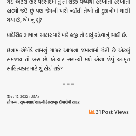
ગઈ એટલે ભર વરસાદમાં તું તો સડક વચ્ચેથી હરખાતો હરખાતો
હાલ્યો જઉં છું પણ જેમની પાસે ન્હૉતી તેઓ તો દુકાનોમાં ચાલી
ગયા છે, એમનું શું?
પ્રાદેશિક ભાષાના સાક્ષર માટે મારે હજી તો ઘણું કહેવાનું બાકી છે.
ઇનામ-ઍવૉર્ડ નામનું ગાજર આજના જમાનામાં ઝૅરી છે એટલું
સમજાય તો બસ છે. બે-ચાર સહૃદયી મળે એના જેવું અ-મૃત
સાહિત્યકાર માટે શું હોઈ શકે?
= = =
(Dec 12. 2022 : USA)
સૌજન્ય
:
સુમનભાઈ
શાહની
ફેઇસબૂક
દીવાલેથી
સાદર
31 Post Views