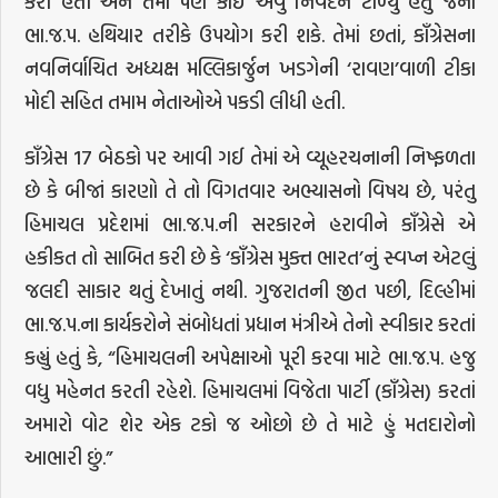
કરી હતી અને તેમાં પણ કોઈ એવું નિવેદન ટાળ્યું હતું જેનો
ભા.જ.પ. હથિયાર તરીકે ઉપયોગ કરી શકે. તેમાં છતાં, કાઁગ્રેસના
નવનિર્વાચિત અધ્યક્ષ મલ્લિકાર્જુન ખડગેની ‘રાવણ’વાળી ટીકા
મોદી સહિત તમામ નેતાઓએ પકડી લીધી હતી.
કાઁગ્રેસ 17 બેઠકો પર આવી ગઈ તેમાં એ વ્યૂહરચનાની નિષ્ફળતા
છે કે બીજાં કારણો તે તો વિગતવાર અભ્યાસનો વિષય છે, પરંતુ
હિમાચલ પ્રદેશમાં ભા.જ.પ.ની સરકારને હરાવીને કાઁગ્રેસે એ
હકીકત તો સાબિત કરી છે કે ‘કાઁગ્રેસ મુક્ત ભારત’નું સ્વપ્ન એટલું
જલદી સાકાર થતું દેખાતું નથી. ગુજરાતની જીત પછી, દિલ્હીમાં
ભા.જ.પ.ના કાર્યકરોને સંબોધતાં પ્રધાન મંત્રીએ તેનો સ્વીકાર કરતાં
કહ્યું હતું કે, “હિમાચલની અપેક્ષાઓ પૂરી કરવા માટે ભા.જ.પ. હજુ
વધુ મહેનત કરતી રહેશે. હિમાચલમાં વિજેતા પાર્ટી (કાઁગ્રેસ) કરતાં
અમારો વોટ શેર એક ટકો જ ઓછો છે તે માટે હું મતદારોનો
આભારી છું.”