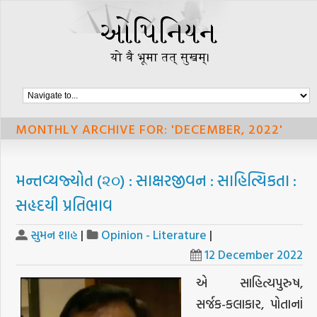
MONTHLY ARCHIVE FOR: 'DECEMBER, 2022'
મન્તવ્યજ્યોત (૨૦) : સાક્ષરજીવન : સાહિત્યિકતા :
સહૃદયી પ્રતિભાવ
સુમન શાહ
|
Opinion - Literature
|
12 December 2022
એ સાહિત્યપુરુષ,
સર્જક-કલાકાર, પોતાનાં