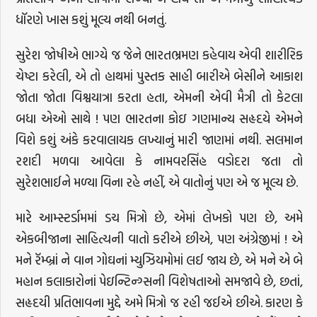
ધૉરણે ખાસ કશું મૂલ્ય નથી બનતું.
સુરેશ જોષીએ ભાગ્યે જ જેને ભારતભ્રમણ કહેવાય એવી શારીરિક
ચેષ્ટા કરેલી, એ તો હાથમાં પુસ્તક સાહી બારીએ બેસીને આકાશ
જોતા જોતા વિશ્વયાત્રા કરતા હતા, એમની એવી મૈત્રી તો કેટલા
બધા એઓ સાથે ! પણ ભારતના કોઇ ગણમાન્ય સહૃદયે એમને
વિશે કશું અંકે કરવાલાયક લખ્યાનું મારી જાણમાં નથી. સલમાન
રશદી મળવા આવેલા કે નામવરસિંહ વડોદરા જતા તો
સુરેશભાઈને મળ્યા વિના રહે નહીં, એ વાતોનું પણ એ જ મૂલ્ય છે.
મારે આમ્સ્ટર્ડામમાં ડચ મિત્રો છે, એમાં લેખકો પણ છે, અમે
એકબીજાના સાહિત્યની વાતો કરીએ છીએ, પણ અંગ્રેજીમાં ! એ
મને રૅમ્બ્રાં ને વાન ગોઘનાં મ્યુઝિયમોમાં લઈ જાય છે, એ મને એ બે
મહાન કલાકારોનાં પેઇન્ટિન્ગ્સની વિશેષતાઓ સમજાવે છે, છતાં,
સહૃદયી પ્રતિભાવના મુદ્દે અમે મિત્રો જ રહી જઈએ છીએ. કારણ કે