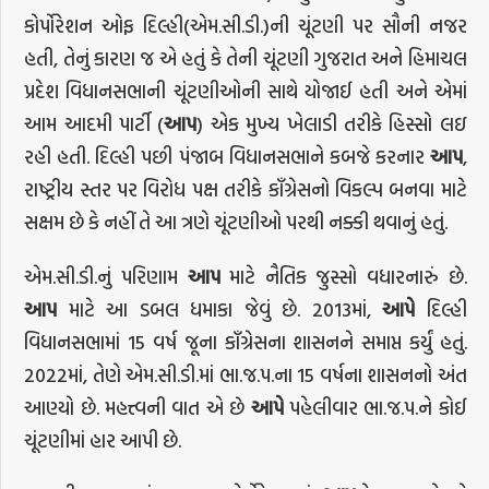
કોર્પોરેશન ઓફ દિલ્હી(એમ.સી.ડી.)ની ચૂંટણી પર સૌની નજર
હતી, તેનું કારણ જ એ હતું કે તેની ચૂંટણી ગુજરાત અને હિમાચલ
પ્રદેશ વિધાનસભાની ચૂંટણીઓની સાથે યોજાઈ હતી અને એમાં
આમ આદમી પાર્ટી (
આપ
) એક મુખ્ય ખેલાડી તરીકે હિસ્સો લઇ
રહી હતી. દિલ્હી પછી પંજાબ વિધાનસભાને કબજે કરનાર
આપ
,
રાષ્ટ્રીય સ્તર પર વિરોધ પક્ષ તરીકે કાઁગ્રેસનો વિકલ્પ બનવા માટે
સક્ષમ છે કે નહીં તે આ ત્રણે ચૂંટણીઓ પરથી નક્કી થવાનું હતું.
એમ.સી.ડી.નું પરિણામ
આપ
માટે નૈતિક જુસ્સો વધારનારું છે.
આપ
માટે આ ડબલ ધમાકા જેવું છે. 2013માં,
આપે
દિલ્હી
વિધાનસભામાં 15 વર્ષ જૂના કાઁગ્રેસના શાસનને સમાપ્ત કર્યું હતું.
2022માં, તેણે એમ.સી.ડી.માં ભા.જ.પ.ના 15 વર્ષના શાસનનો અંત
આણ્યો છે. મહત્ત્વની વાત એ છે
આપે
પહેલીવાર ભા.જ.પ.ને કોઈ
ચૂંટણીમાં હાર આપી છે.