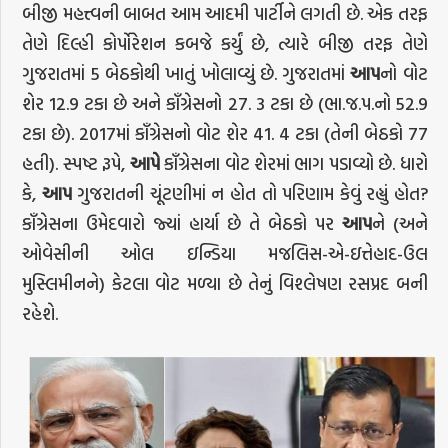
બીજી મહત્ત્વની બાબત આમ આદમી પાર્ટીને લગતી છે. એક તરફ
તેણે દિલ્હી કોર્પોરેશન કબજે કર્યું છે, ત્યારે બીજી તરફ તેણે
ગુજરાતમાં 5 બેઠકોથી ખાતું ખોલાવ્યું છે. ગુજરાતમાં
આપ
નો વોટ
શેર 12.9 ટકા છે અને કાઁગ્રેસનો 27. 3 ટકા છે (ભા.જ.પ.નો 52.9
ટકા છે). 2017માં કાઁગ્રેસનો વોટ શેર 41. 4 ટકા (તેની બેઠકો 77
હતી). સ્પષ્ટ રૂપે,
આપે
કાઁગ્રેસના વોટ શેરમાં ભાગ પડાવ્યો છે. ધારો
કે,
આપ
ગુજરાતની ચૂંટણીમાં ન હોત તો પરિણામ કેવું રહ્યું હોત?
કાઁગ્રેસના ઉમેદવારો જ્યાં હાર્યા છે તે બેઠકો પર
આપ
ને (અને
ઓવેસીની ઓલ ઇન્ડિયા મજલિસ-એ-ઇત્તેહાદ-ઉલ
મુસ્લિમીનને) કેટલા વોટ મળ્યા છે તેનું વિશ્લેષણ રસપ્રદ બની
રહેશે.