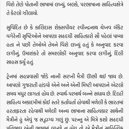
વિશે તેણે પોતાની ભાષામાં લખ્યું, બલકે, પરભાષાના સાહિત્યક્ષેત્રે
તે કેટલો ઝીલાયો.
સુવિદિત છે કે કાલિદાસ શેક્સપીયર રવીન્દ્રનાથ ચેખવ બૅકેટ
વગેરેની સૃષ્ટિઓને આપણા સહૃદયી સાહિત્કારો સૌ પહેલાં પામ્યા
હતા ને પછી તેઓએ તેમને વિશે લખ્યું હતું કે અનુવાદ કરવા
લગીનું, ઉમાશંકરે તો સમશ્લોકી અનુવાદ કરવા લગીનું, દિલી
સાહસ કર્યું હતું.
ટ્રેનમાં સહપ્રવાસી જોડે નાની સરખી મૈત્રી ઊભી થઈ જાય છે.
આપણો ગુજરાતી હાંડવો એને અને એની મિષ્ટી આપણને એટલો
સમય મધુર લાગતાં હોય છે. સ્વાર્થ-પરમાર્થ બન્ને સધાય છે. દિલ્હી
સાહિત્ય અકાદમીમાં કોઈ સ્તરે કર્તાધર્તા હોવાથી મળેલી કે ભારતમાં
હરતાફરતા રહેવાથી મળેલી અન્ય ભાષાના સાહિત્યકાર સાથેની
મૈત્રીને હું એવું જ સદ્ભાગ્ય ગણું છું. પરન્તુ એ મિત્રે કશો સહૃદયી
પ્રતિભાવ એની ભાષામાં લખ્યો ન હોય તો એ મૈત્રીનું સાહિત્યિક