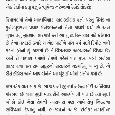
એક રેલીમાં કહ્યું હતું કે ‘ભૂપેન્દ્ર નરેન્દ્રનો રેકોર્ડ તોડશે).
હિમાચલમાં તેનો આત્મવિશ્વાસ હાલકડોલક હતો, પરંતુ પ્રિયંકાના
કુનેહપૂર્વકના પ્રચાર મેનેજમેન્ટનો તેનો ફાયદો થયો છે અને
ગુજરાતનું નુકશાન ભરપાઈ કરી આપ્યું છે. હિમાચલ માટે કહેવાય
છે તેના મતદારો ક્યારે ય એક પાર્ટીને પાંચ વર્ષ પછી રિપીટ નથી
કરતાં (તેનાં શું કારણો છે તે વિગતવાર અભ્યાસનો વિષય છે)
અને તે પરંપરા પ્રમાણે તેમણે પહેલીવાર મુખ્ય મંત્રી બનેલા
ભા.જ.પ.ના જય રામ ઠાકુરની સરકારને ગડગડિયું આપ્યું છે. એ
રીતે કાઁગ્રેસ અને
આપ
બંનેને આ ચૂંટણીઓમાં સંતોષ થયો છે.
પણ એક વાત સાફ છે. ભા.જ.પ.ની જીતમાં નરેન્દ્ર મોદી અનિવાર્ય
પરિબળ છે. જ્યાં સુધી મતદારોને આકર્ષવાની વાત છે ત્યાં સુધી
બીજો કોઈ નેતા તેમની આસપાસ પણ આવે તેવું નિકટના
ભવિષ્યમાં દેખાતું નથી. ભા.જ.પ.ને આજે ‘ઈલેકશન-મશીન’