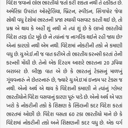
વિદેશ જવાનો લોભ ભારતીયો જતો કરી શકતા નથી તે હકીકત છે.
અમેરિકા ઉપરાંત ઓસ્ટ્રેલિયા, બ્રિટન, સ્વીડન, સિંગાપોર જેવા
સોથી વધુ દેશોમાં ભારતની પ્રજા સ્થાયી વસવાટ કરતી થઈ છે, તો
પ્રશ્ન એ થાય કે અહીં શું નથી ને ત્યાં શું છે કે લાખો ભારતીયો
વિદેશ તરફ દોટ મૂકે છે ને ત્યાંનાં જ નાગરિક થઈને રહી જાય છે?
એનાં કારણો નથી એમ નથી. વિદેશમાં નોકરીની તકો ને કમાણી
વધુ છે. યુ.એ.ઈ.ની જ વાત કરીએ તો ભારતીય કરન્સી કરતાં તેની
કરન્સી મોંઘી છે. તેનો એક દિરહમ આશરે ભારતના 20 રૂપિયા
બરાબર છે. બીજી વાત એ છે કે ભારતનું ટેક્સનું માળખું
ગૂંચવનારું ને છેતરનારું છે, જ્યારે યુ.એ.ઇ.માં ઇન્કમ પર ટેક્સ જ
નથી. એનો અર્થ એ થાય કે વિદેશની કમાણી ને ત્યાંનું ગ્લેમર
ભારતીયોને વિદેશ વસવાનું કારણ પૂરું પાડે છે. એનો અર્થ એ પણ
ખરો કે નોકરીની તકો કે શિક્ષણ કે સ્કિલની કદર વિદેશ કરતાં
ભારતમાં ઓછી છે. વિદેશ વસતા 60 ટકા ભારતીયો માને છે કે
વિદેશમાં નોકરીની તકો અને શિક્ષણની કદર વધુ છે. એક વર્ગ