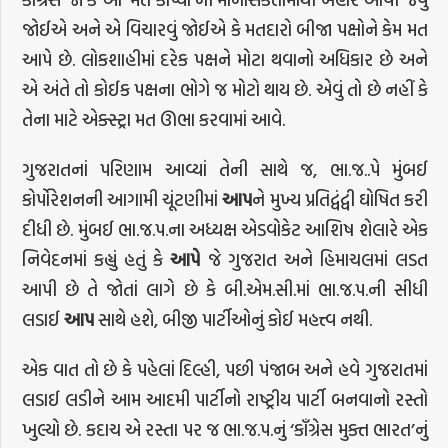
જોઈએ અને એ વિચારવું જોઈએ કે મતદારો બીજા પક્ષોને કેમ મત
આપે છે. લોકશાહીમાં દરેક પક્ષને મોટા થવાનો અધિકાર છે અને
એ અંતે તો કોઈક પક્ષના ભોગે જ મોટો થાય છે. એવું તો છે નહીં કે
તેના માટે એક્સ્ટ્રા મત ઊભા કરવામાં આવે.
ગુજરાતનાં પરિણામ આવ્યાં તેની સાથે જ, ભા.જ..પે મુંબઈ
કોર્પોરેશનની આગામી ચૂંટણીમાં
આપ
ને મુખ્ય પ્રતિદ્વંદ્વી ઘોષિત કરી
દીધી છે. મુંબઈ ભા.જ.પ.ના અધ્યક્ષ એડવોકેટ આશિષ શેલારે એક
નિવેદનમાં કહ્યું હતું કે
આપે
જે ગુજરાત અને હિમાચલમાં લડત
આપી છે તે જોતાં લાગે છે કે બી.એમ.સી.માં ભા.જ.પ.ની સીધી
લડાઈ
આપ
સાથે હશે, બીજી પાર્ટીઓનું કોઈ મહત્ત્વ નથી.
એક વાત તો છે કે પહેલાં દિલ્હી, પછી પંજાબ અને હવે ગુજરાતમાં
લડાઈ લડીને આમ આદમી પાર્ટીનો રાષ્ટ્રીય પાર્ટી બનવાનો રસ્તો
ખુલ્યો છે. કદાચ એ રસ્તા પર જ ભા.જ.પ.નું ‘કાઁગ્રેસ મુક્ત ભારત’નું