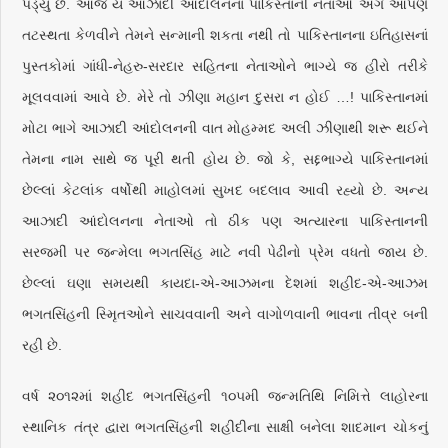
પડ્યું છે. આજે ય આઝાદી આંદોલનના પાકિસ્તાની નેતાઓ અંગે આપણે
તટસ્થતા કેળવીને તેમને સન્માની શકતા નથી તો પાકિસ્તાનના ઇતિહાસનાં
પુસ્તકોમાં ગાંધી-નેહરુ-સરદાર સહિતના નેતાઓને ભાગ્યે જ હીરો તરીકે
મૂલવવામાં આવે છે. મેરે તો ઝીણા મહાન દુસરા ન હોઈ …! પાકિસ્તાનમાં
મોટા ભાગે આઝાદી આંદોલનની વાત મોહમ્મદ અલી ઝીણાથી શરૂ થઈને
તેમના નામ સાથે જ પૂરી થતી હોય છે. જો કે, સદ્દભાગ્યે પાકિસ્તાનમાં
છેલ્લાં કેટલાંક વર્ષોથી માહોલમાં સુખદ બદલાવ આવી રહ્યો છે. અન્ય
આઝાદી આંદોલનના નેતાઓ તો ઠીક પણ અત્યારના પાકિસ્તાનની
સરજમીં પર જન્મેલા ભગતસિંહ માટે નવી પેઢીનો પ્રેમ વધતો જાય છે.
છેલ્લાં ઘણા સમયથી કાયદા-એ-આઝમના દેશમાં શહીદ-એ-આઝમ
ભગતસિંહની સ્મૃિતઓને સાચવવાની અને વાગોળવાની ભાવના તીવ્ર બની
રહી છે.
વર્ષ ૨૦૧૨માં શહીદ ભગતસિંહની ૧૦૫મી જન્મતિથિ નિમિત્તે લાહોરના
સ્થાનિક તંત્ર દ્વારા ભગતસિંહની શહીદીના સાક્ષી બનેલા શાદમાન ચોકનું