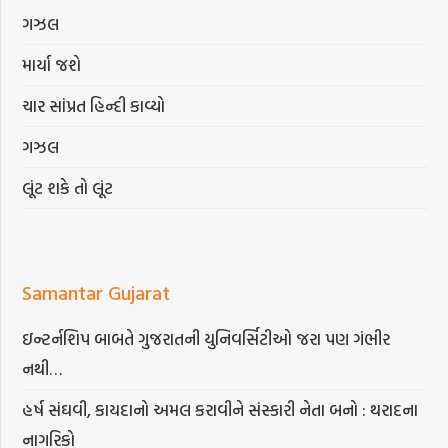
ગઝલ
માર્યા જશે
ચાર સાંપ્રત હિન્દી કાવ્યો
ગઝલ
લૂંટ શકે તો લૂંટ
Samantar Gujarat
ઇન્ટર્નશિપ બાબતે ગુજરાતની યુનિવર્સિટીઓ જરા પણ ગંભીર
નથી…
હર્ષ સંઘવી, કાયદાનો અમલ કરાવીને સંસ્કારી નેતા બનો : થરાદના
નાગરિકો