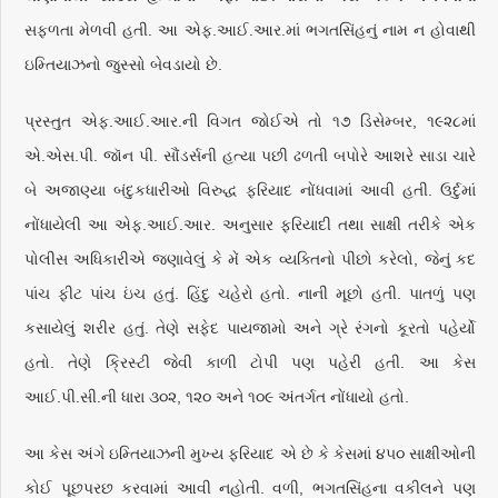
સફળતા મેળવી હતી. આ એફ.આઈ.આર.માં ભગતસિંહનું નામ ન હોવાથી
ઇમ્તિયાઝનો જુસ્સો બેવડાયો છે.
પ્રસ્તુત એફ.આઈ.આર.ની વિગત જોઈએ તો ૧૭ ડિસેમ્બર, ૧૯૨૮માં
એ.એસ.પી. જૉન પી. સૌંડર્સની હત્યા પછી ઢળતી બપોરે આશરે સાડા ચારે
બે અજાણ્યા બંદુકધારીઓ વિરુદ્ધ ફરિયાદ નોંધવામાં આવી હતી. ઉર્દુમાં
નોંધાયેલી આ એફ.આઈ.આર. અનુસાર ફરિયાદી તથા સાક્ષી તરીકે એક
પોલીસ અધિકારીએ જણાવેલું કે મેં એક વ્યક્તિનો પીછો કરેલો, જેનું કદ
પાંચ ફીટ પાંચ ઇંચ હતું. હિંદુ ચહેરો હતો. નાની મૂછો હતી. પાતળું પણ
કસાયેલું શરીર હતું. તેણે સફેદ પાયજામો અને ગ્રે રંગનો કૂરતો પહેર્યો
હતો. તેણે ક્રિસ્ટી જેવી કાળી ટોપી પણ પહેરી હતી. આ કેસ
આઈ.પી.સી.ની ધારા ૩૦૨, ૧૨૦ અને ૧૦૯ અંતર્ગત નોંધાયો હતો.
આ કેસ અંગે ઇમ્તિયાઝની મુખ્ય ફરિયાદ એ છે કે કેસમાં ૪૫૦ સાક્ષીઓની
કોઈ પૂછપરછ કરવામાં આવી નહોતી. વળી, ભગતસિંહના વકીલને પણ