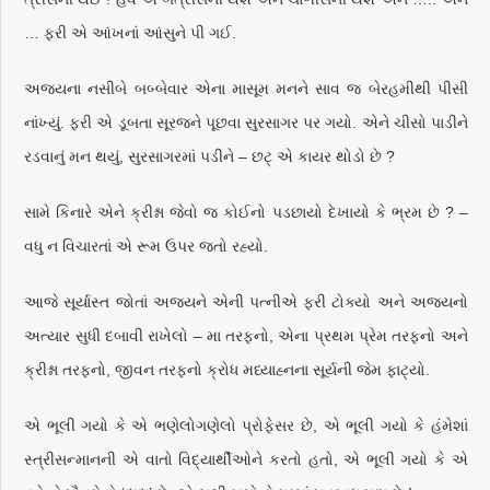
… ફરી એ આંખનાં આંસુને પી ગઈ.
અજયના નસીબે બબ્બેવાર એના માસૂમ મનને સાવ જ બેરહમીથી પીસી
નાંખ્યું. ફરી એ ડૂબતા સૂરજને પૂછવા સુરસાગર પર ગયો. એને ચીસો પાડીને
રડવાનું મન થયું, સુરસાગરમાં પડીને – છટ્‌ એ કાયર થોડો છે ?
સામે કિનારે એને ક્રીશ્ના જેવો જ કોઈનો પડછાયો દેખાયો કે ભ્રમ છે ? –
વધુ ન વિચારતાં એ રૂમ ઉપર જતો રહ્યો.
આજે સૂર્યાસ્ત જોતાં અજયને એની પત્નીએ ફરી ટોક્યો અને અજયનો
અત્યાર સુધી દબાવી રાખેલો – મા તરફનો, એના પ્રથમ પ્રેમ તરફનો અને
ક્રીશ્ના તરફનો, જીવન તરફનો ક્રોધ મધ્યાહ્નના સૂર્યની જેમ ફાટ્યો.
એ ભૂલી ગયો કે એ ભણેલોગણેલો પ્રોફેસર છે, એ ભૂલી ગયો કે હંમેશાં
સ્ત્રીસન્માનની એ વાતો વિદ્યાર્થીઓને કરતો હતો, એ ભૂલી ગયો કે એ