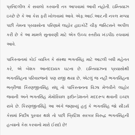
પ્રતિદલીલ કે સવાલો કરવાની તક આપવામાં આવી નહોતી. ઇમ્તિયાઝ
ઇચ્છે છે કે આ કેસ ફરી ખોલવામાં આવે. એફ.આઈ.આર.ની નકલ મળ્યા
પછી તેમના પ્રયાસોના પરિણામે લાહોર હાઇકોર્ટે ચીફ જસ્ટિસને અપીલ
કરી છે કે આ મામલે સુનાવણી માટે એક ઉચ્ચ સ્તરીય ખંડપીઠ રચવામાં
આવે.
પાકિસ્તાનમાં કોઈ વ્યક્તિ કે સંસ્થા ભગતસિંહ માટે આટલી બધી મહેનત
કરે, એ બેશક આનંદદાયક ઘટના છે. ઇમ્તિયાઝના પ્રયાસોથી
ભગતસિંહના પરિવારજનો પણ રાજી થયા છે, એટલું જ નહીં ભગતસિંહના
ભત્રીજા કિરણજીતસિંહ સંધૂ તો પાકિસ્તાનના વિઝા મેળવીને લાહોર
જવાની અને ભગતસિંહ મેમોરિયલ ફાઉન્ડેશનને મદદરૂપ થવાની ઇચ્છા
રાખે છે. કિરણજીતસિંહે આ અંગે જણાવ્યું હતું કે ભગતસિંહ જો સૌંડર્સ
કેસમાં નિર્દોષ પુરવાર થશે તો પછી બ્રિટિશ સરકાર વિરુદ્ધ ભગતસિંહની
હત્યાનો કેસ કરવાનો મારો ઈરાદો છે!