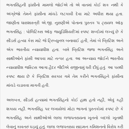
ભગતસિંહની ફાંસીનો મામલો જોઈએ તો એ વાતમાં કોઈ શક નથી કે
અંગ્રેજો તેમને ફાંસીના માંચડે લટકાવી દેવા માટે અધીરા થયા હતા.
જાણીતા ધારાશાસ્ત્રી એ.જી. નુરાણીએ પોતાના પુસ્તક ‘ધ ટ્રાયલ ઑફ
ભગતસિંહ : પોલિટિક્સ ઑફ જ્યુડિશિયરી’માં સ્પષ્ટ શબ્દોમાં લખ્યું છે કે
સૌંડર્સ હત્યા કેસ માટે જે ટ્રિબ્યુનલ બનાવાઈ હતી, તેમાં બે બ્રિટિશ અને
એક ભારતીય ન્યાયાધીશ હતા. બન્ને બ્રિટિશ જજ ભગતસિંહ અને
સાથીઓને ફાંસી આપવા માટે તત્પર હતા. આ અન્યાય જોઈને ભારતીય
ન્યાયાધીશ જસ્ટિસ આગા હૈદર જૈદીએ રાજીનામું ધરી દીધું હતું. આ પરથી
સ્પષ્ટ થાય છે કે બ્રિટિશ સરકાર ગમે તેમ કરીને ભગતસિંહને ફાંસીના
માંચડે ચડાવવા માગતી હતી.
અલબત્ત, સૌંડર્સ હત્યામાં ભગતસિંહનો કોઈ હાથ હતો નહીં, એવું કહી
શકાય નહીં. ભગતસિંહ પર લખાયેલાં મોટા ભાગનાં પુસ્તકોમાં સ્પષ્ટ છે કે
ભગતસિંહ અને સાથીઓએ લાલા લજપતરાયના ખૂનનો બદલો ખૂનથી
લેવાનું કાવતરું ઘડ્યું હતું. લાલા લજપતરાય સાઇમન કમિશનનો વિરોધ કરી