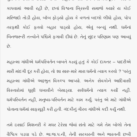
કાપવામાં આવી રહી છે, છતાં વિશ્વના ખ્રિસ્તી સમાજે ક્યારે ય કોઈ
મસ્જિદો તોડી હોય, બૉંબ ફોડ્યો હોય કે વળતાં બદલો લીધો હોય, પોપ
તરફથી કોઈ ફતવો બહાર પાડ્યો હોય, એવું બન્યું નથી. ધર્મનાં
બિનજરૂરી તત્ત્વોને પશ્ચિમે ફગાવી દીધાં છે. તેનું સુંદર પરિણામ પણ આવ્યું
છે.
મહાત્મા ગાંધીએ ધર્મપરિવર્તન બાબતે કહ્યું હતું કે કોઈ દાક્તર – પાદરીએ
મારી માંદગી દૂર કરી હોય, તો શા સારુ મારે મારા ધર્મનો ત્યાગ કરવો ? ‘પરંતુ
મહાત્મા ગાંધીએ અદ્દભુત વિકલ્પ આપ્યો. અનેક સેવકોને આદિવાસી
વિસ્તારોમાં ધૂણી ધખાવીને બેસાડ્યા. સર્વધર્મનો ત્યાગ કર્યો નહીં.
ધર્મપરિવર્તન નહીં, મનુષ્ય-પરિવર્તન માટે કામ કર્યું. પરંતુ એ માટે ગાંધીએ
પોતાના ધર્મમાં સાફસૂફી કરી હતી. ગંદકીનું ગૌરવ ગાંધીએ કદી કર્યું નથી.
તમે ઇસાઈ મિશનરી કે મધર ટેરેસા જેવાં સંતો માટે ગમે તેમ બોલો તેના
વૈશ્વિક પડઘા પડે છે. ભા.જ.પ.ની, તેની સરકારની અને ભારતની છબી