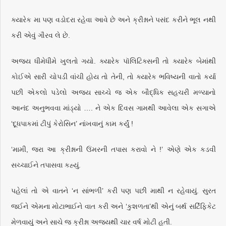
ક્યારેક મા પણ વડોદરા રહેવા આવે છે અને ક્રીશ્નાને પસંદ કરીને ભૂલ નથી
કરી એવું ગૌરવ લે છે.
અજય ધીમેધીમે ખુલતો ગયો. ક્યારેક પૉલિટિક્સની તો ક્યારેક બેમાંથી
કોઈએ સારી ચોપડી વાંચી હોય તો તેની, તો ક્યારેક ભવિષ્યની વાતો કર્યા
પછી એકલો પડેલો અજય સાચ્ચે જ એક બૌદ્ધિક સહચરી મળ્યાનો
આનંદ અનુભવવા માંડ્યો …. ને એક દિવસ ગામથી આવેલા એક સગાએ
‘દૂધપાકમાં ટીપું કેરોસિન’ નાંખવાનું કામ કર્યું !
‘મામી, જરા આ ક્રીશ્નાની ઉંમરની તપાસ કરાવો ને !’ એણે એક કડવી
સચ્ચાઈને તપાસવા કહ્યું.
પહેલાં તો એ વાતને ‘ન સાંભળી’ કરી પણ પછી માથી ન રહેવાયું. સુરત
જઈને એમના મોટાભાઈને વાત કરી અને ‘કુશળતા’થી એનું બર્થ સર્ટિફિકેટ
મેળવાયું અને સાચે જ ક્રીશ્ના અજયથી ચાર વર્ષ મોટી હતી.