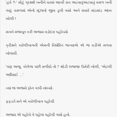
‘હવે ?-’ મોટું પ્રશ્નાર્થ બનીને ઘરમાં આખી રાત અટવાતુંઅટવાતું વમળ બની
ગયું. વમળમાં એનો મૂંઝાતો જીવ ડૂબી ગયો અને સવારે માંડમાંડ આંખ
ખોલી !
મનને મજબૂત કરી અજય વડોદરા પહોંચ્યો.
ક્રીશ્નાને કારેલીબાગની એમની નિર્ધારિત જગ્યાએ એ જ ઘડીએ મળવા
બોલાવી.
‘પણ અજુ, કોલેજ પછી મળીયે તો !’ થોડી લજ્જા ઉમેરી બોલી, ‘એટલી
અધિરાઈ …’
ત્યાં જ અજયે ફોન કાપી નાંખ્યો.
ફફડતે મને એ કારેલીબાગ પહોંચી.
અજય એ પહોંચે તે પહેલા પહોંચી ગયો હતો.