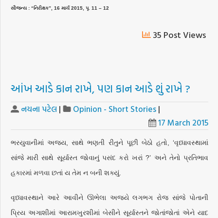
સૌજન્ય : “નિરીક્ષક”, 16 માર્ચ 2015, પૃ. 11 – 12
35 Post Views
આંખ આડે કાન રાખે, પણ કાન આડે શું રાખે ?
નયના પટેલ
|
Opinion - Short Stories
|
17 March 2015
ભરયુવાનીમાં અજય, સાથે ભણતી રીતુને પૂછી બેઠો હતો, ‘વૃધ્ધાવસ્થામાં
સાંજે મારી સાથે સૂર્યાસ્ત જોવાનું પસંદ કરો ખરાં ?’ અને તેનો પ્રતિભાવ
હકારમાં મળવા છતાં ય તેમ ન બની શક્યું.
વૃધ્ધાવસ્થાને આરે આવીને ઊભેલા અજયે લગભગ રોજ સાંજે પોતાની
પ્રિય અગાશીમાં આરામખુરશીમાં બેસીને સૂર્યાસ્તને જોતાંજોતાં એને યાદ