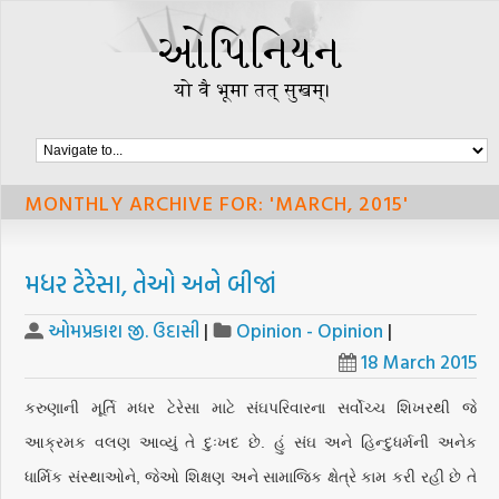
MONTHLY ARCHIVE FOR: 'MARCH, 2015'
મધર ટેરેસા, તેઓ અને બીજાં
ઓમપ્રકાશ જી. ઉદાસી
|
Opinion - Opinion
|
18 March 2015
કરુણાની મૂર્તિ મધર ટેરેસા માટે સંઘપરિવારના સર્વોચ્ચ શિખરથી જે
આક્રમક વલણ આવ્યું તે દુઃખદ છે. હું સંઘ અને હિન્દુધર્મની અનેક
ધાર્મિક સંસ્થાઓને, જેઓ શિક્ષણ અને સામાજિક ક્ષેત્રે કામ કરી રહી છે તે