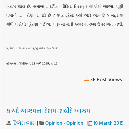
ખરાબ થાય છે. સમાજના દલિત, પીડિત, તિરસ્કૃત લોકોમાં જાઓ, ધૂણી
ધખાવો … કોણ ના પાડે છે ? મધર ટેરેસા ક્યાં આડે આવે છે ? મહાત્મા
ગાંધી પાસેથી પ્રેરણા લઈએ. મહાત્મા ગાંધી ક્યારે ય રજા ઉપર જતા નથી.
૪, જયંતી ઍપાર્ટમેન્ટ, ગુરુકુળરોડ, અમદાવાદ.
સૌજન્ય : “નિરીક્ષક”, 16 માર્ચ 2015, પૃ. 12
36 Post Views
કાયદે આઝમના દેશમાં શહીદે આઝમ
દિવ્યેશ વ્યાસ
|
Opinion - Opinion
|
18 March 2015