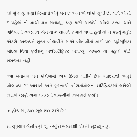
‘તો શું થયું, ઘણા કિસ્સામાં એવું બને છે અને એ લોકો સુખી છે, ચાલે એ તો
!’ પહેલાં તો માએ મન મનાવ્યું, પણ પછી અજંપો ઓછો કરવા અને
ભવિષ્યમાં અજયને એમ તો ન થાયને કે માને ખબર હતી તો ય કહ્યું નહીં;
એટલે અજયને સુરત બોલાવીને માએ બીતાંબીતાં કોઈ પણ પૂર્વભૂમિકા
બાંધ્યા વિના ક્રીશ્નાનું બર્થસર્ટિફિકેટ બતાવ્યું. અજય તો પહેલાં કાંઈ
સમજ્યો નહીં.
‘આ બતાવવા મને કોલેજમાં એક દિવસ પાડીને છેક વડોદરાથી અહીં
બોલાવ્યો ?’ આશ્ચર્ય અને ગુસ્સાથી બોલતાંબોલતાં સર્ટિફિકેટમાં લખેલી
તારીખે જાણે એના મગજમાં વીજળીનો ઝબકારો કર્યો !
‘ન હોય મા, કાંઈ ભૂલ થઈ લાગે છે.’
મા ચૂપચાપ બેસી રહી. શું કરવું તે બન્નેમાંથી કોઈને સૂઝ્યું નહીં.