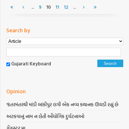
...
...
9
10
11
12
Search by
Gujarati Keyboard
Opinion
જંતરમંતરથી માંડી બાંકીપુર લગી એક નવ્ય કથાનક ઊઘડી રહ્યું છે
અટકવાનું નામ ન લેતી ઔદ્યોગિક દુર્ઘટનાઓ
ગેંગસ્ટર મા