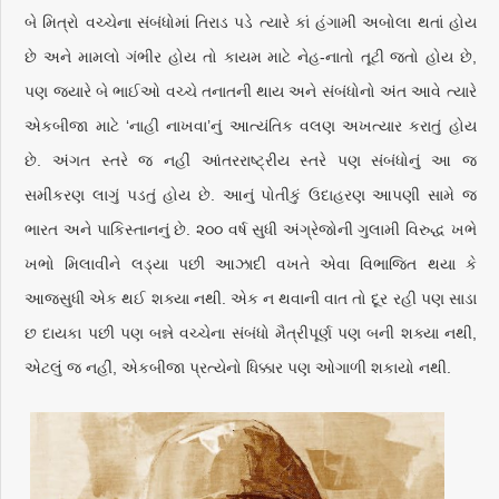
બે મિત્રો વચ્ચેના સંબંધોમાં તિરાડ પડે ત્યારે કાં હંગામી અબોલા થતાં હોય
છે અને મામલો ગંભીર હોય તો કાયમ માટે નેહ-નાતો તૂટી જતો હોય છે,
પણ જ્યારે બે ભાઈઓ વચ્ચે તનાતની થાય અને સંબંધોનો અંત આવે ત્યારે
એકબીજા માટે ‘નાહી નાખવા’નું આત્યંતિક વલણ અખત્યાર કરાતું હોય
છે. અંગત સ્તરે જ નહીં આંતરરાષ્ટ્રીય સ્તરે પણ સંબંધોનું આ જ
સમીકરણ લાગું પડતું હોય છે. આનું પોતીકું ઉદાહરણ આપણી સામે જ
ભારત અને પાકિસ્તાનનું છે. ૨૦૦ વર્ષ સુધી અંગ્રેજોની ગુલામી વિરુદ્ધ ખભે
ખભો મિલાવીને લડ્યા પછી આઝાદી વખતે એવા વિભાજિત થયા કે
આજસુધી એક થઈ શક્યા નથી. એક ન થવાની વાત તો દૂર રહી પણ સાડા
છ દાયકા પછી પણ બન્ને વચ્ચેના સંબંધો મૈત્રીપૂર્ણ પણ બની શક્યા નથી,
એટલું જ નહીં, એકબીજા પ્રત્યેનો ધિક્કાર પણ ઓગાળી શકાયો નથી.