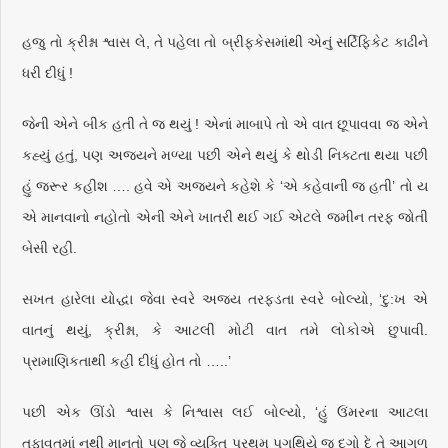
હજુ તો ક્રીશ્ના શ્વાસ લે, તે પહેલા તો બ્રીફકેસમાંથી એનું સર્ટિફિકેટ કાઢીને
ધરી દીધું !
જેની એને બીક હતી તે જ થયું ! એનાં માબાપે તો એ વાત છૂપાવવા જ એને
કહ્યું હતું, પણ અજયને મળ્યા પછી એને થયું કે થોડી નિક્ટતા થયા પછી
હું જરૂર કહીશ …. હવે એ અજયને કહેશે કે ‘એ કહેવાની જ હતી’ તો ય
એ માનવાનો નહોતો એની એને ખાતરી થઈ ગઈ એટલે જમીન તરફ જોતી
બેસી રહી.
સખત હારેલા યોદ્ધા જેવા સ્વરે અજય તરફડતા સ્વરે બોલ્યો, ‘દુ:ખ એ
વાતનું થયું, ક્રીશ્ના, કે આટલી મોટી વાત તમે લોકોએ છુપાવી.
પ્રામાણિકતાથી કહી દીધું હોત તો …..’
પછી એક ઊંડો શ્વાસ કે નિશ્વાસ લઈ બોલ્યો, ‘હું ઉંમરના આટલા
તફાવતમાં નથી માનતો પણ જે વ્યક્તિ પ્રથમ પગથિયે જ દગો દે તે આગળ