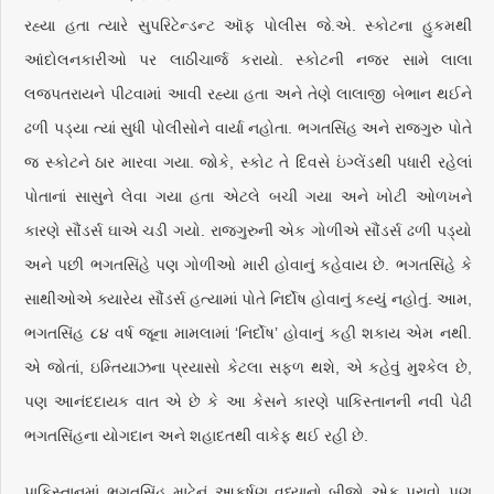
રહ્યા હતા ત્યારે સુપરિટેન્ડન્ટ ઑફ પોલીસ જે.એ. સ્કોટના હુકમથી
આંદોલનકારીઓ પર લાઠીચાર્જ કરાયો. સ્કોટની નજર સામે લાલા
લજપતરાયને પીટવામાં આવી રહ્યા હતા અને તેણે લાલાજી બેભાન થઈને
ઢળી પડ્યા ત્યાં સુધી પોલીસોને વાર્યા નહોતા. ભગતસિંહ અને રાજગુરુ પોતે
જ સ્કોટને ઠાર મારવા ગયા. જોકે, સ્કોટ તે દિવસે ઇંગ્લેંડથી પધારી રહેલાં
પોતાનાં સાસુને લેવા ગયા હતા એટલે બચી ગયા અને ખોટી ઓળખને
કારણે સૌંડર્સ ઘાએ ચડી ગયો. રાજગુરુની એક ગોળીએ સૌંડર્સ ઢળી પડ્યો
અને પછી ભગતસિંહે પણ ગોળીઓ મારી હોવાનું કહેવાય છે. ભગતસિંહે કે
સાથીઓએ ક્યારેય સૌંડર્સ હત્યામાં પોતે નિર્દોષ હોવાનું કહ્યું નહોતું. આમ,
ભગતસિંહ ૮૪ વર્ષ જૂના મામલામાં ‘નિર્દોષ’ હોવાનું કહી શકાય એમ નથી.
એ જોતાં, ઇમ્તિયાઝના પ્રયાસો કેટલા સફળ થશે, એ કહેવું મુશ્કેલ છે,
પણ આનંદદાયક વાત એ છે કે આ કેસને કારણે પાકિસ્તાનની નવી પેઢી
ભગતસિંહના યોગદાન અને શહાદતથી વાકેફ થઈ રહી છે.
પાકિસ્તાનમાં ભગતસિંહ માટેનું આકર્ષણ વધ્યાનો બીજો એક પુરાવો પણ