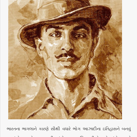
ભારતના ભાગલાને કારણે સૌથી વધારે ભોગ આઝાદીના ઇતિહાસને બનવું