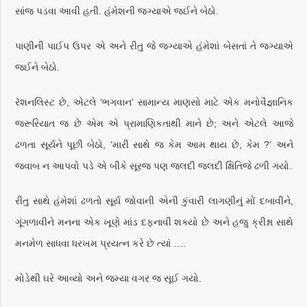
સાંજ પડવા આવી હતી. હંમેશની જગ્યાએ જઈને બેઠો.
પાણીની પાઈપ ઉપર એ અને રીતુ જે જગ્યાએ હંમેશાં બેસતાં તે જગ્યાએ
જઈને બેઠો.
રૅશનલિસ્ટ છે, એટલે ‘ભગવાન’ સામાન્ય માણસો માટે એક મનોવૈજ્ઞાનિક
જરૂરિયાત જ છે એમ એ પ્રામાણિકતાથી માને છે; અને એટલે આજે
ઢળતા સૂર્યને પૂછી બેઠો, ‘મારી સાથે જ કેમ આમ થાય છે, કેમ ?’ અને
જવાબ ન આપવો પડે એ બીકે સૂરજ પણ જલદી જલદી ક્ષિતિજે ઢળી ગયો.
રીતુ સાથે હંમેશાં ઢળતો સૂર્ય જોવાની એની કુંવારી લાગણીનું મોં દબાવીને,
ગૂંગળાવીને મનના એક ખૂણે માંડ દફનાવી શક્યો છે અને હજુ ક્રીશ્ના સાથે
મનમેળ સાધવા ધરખમ પ્રયત્ન કરે છે ત્યાં ….
મોડેથી ઘરે આવ્યો અને જમ્યા વગર જ સૂઈ ગયો.