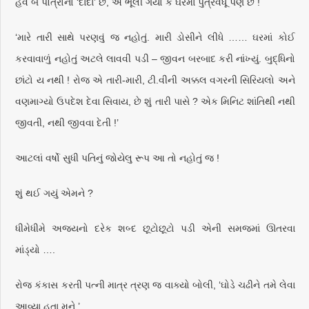
હવે બે પૌત્રોનો ‘દાદા’ છે, એ ભૂલી ગયો કે ઘરમાં પુત્રવધૂ પણ છે !
‘મારે તારી સાથે પરણવું જ નહોતું. મારી ડોસીને લીધે …… ઘરમાં કોઈ
કરવાવાળું નહોતું અટલે લાવવી પડી – જીવન બરબાદ કરી નાંખ્યું. બુદ્ધિનો
છાંટો ય નથી ! રોજ એ તારી-મારી, ટી.વીની અક્કલ વગરની સિરિયલો અને
વણમાગ્યો ઉપદેશ દેવા સિવાય, છે શું તારી પાસે ? એક મિનિટ શાંતિથી નથી
જીવતી, નથી જીવવા દેતી !’
આટલાં વર્ષો સુધી પતિનું જોયેલુ રૂપ આ તો નહોતું જ !
શું થઈ ગયું એમને ?
ધીમેધીમે અજયનો દરેક શબ્દ છૂટોછૂટો પડી એની સમજમાં ઊતરવા
માંડ્યો ….
રોજ કંકાસ કરતી પત્ની માત્ર ત્રણ જ વાક્યો બોલી, ‘ઘોડે ચઢીને તમે લેવા
આવ્યા હતા મને.’