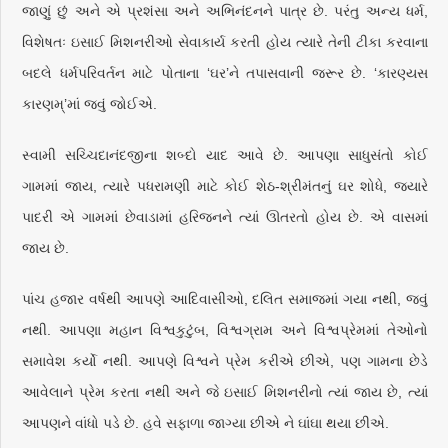
જાણું છું અને એ પ્રશંસા અને અભિનંદનને પાત્ર છે. પરંતુ અન્ય ધર્મ,
વિશેષતઃ ઇસાઈ મિશનરીઓ સેવાકાર્ય કરતી હોય ત્યારે તેની ટીકા કરવાના
બદલે ધર્મપરિવર્તન માટે પોતાના ‘ઘર’ને તપાસવાની જરૂર છે. ‘કારણ્યસ
કારણમ્‌’માં જવું જોઈએ.
સ્વામી સચ્ચિદાનંદજીના શબ્દો યાદ આવે છે. આપણા સાધુસંતો કોઈ
ગામમાં જાય, ત્યારે પધરામણી માટે કોઈ શેઠ-શ્રીમંતનું ઘર શોધે, જ્યારે
પાદરી એ ગામમાં છેવાડામાં હરિજનને ત્યાં ઊતરતો હોય છે. એ વાસમાં
જાય છે.
પાંચ હજાર વર્ષથી આપણે આદિવાસીઓ, દલિત સમાજમાં ગયા નથી, જવું
નથી. આપણા મહાન વિશ્વકુટુંબ, વિશ્વગ્રામ અને વિશ્વપ્રેમમાં તેઓનો
સમાવેશ કર્યો નથી. આપણે વિશ્વને પ્રેમ કરીએ છીએ, પણ ગામના છેડે
આવેલાને પ્રેમ કરતા નથી અને જે ઇસાઈ મિશનરીનો ત્યાં જાય છે, ત્યાં
આપણને વાંધો પડે છે. હવે સફાળા જાગ્યા છીએ ને ઘાંઘા થયા છીએ.