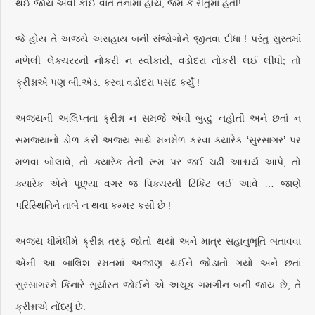
થઈ જાય એવી કોઈ વાત તેનામાં હોય, જેમ કે રીતુમાં હતી!
જે હોય તે અજયે અસહાય બની સંજોગોને જીતવા દીધા ! પરંતુ સુરતમાં
મળેલી લેક્ચરરની નોકરી ન સ્વીકારી, વડોદરા નોકરી લઈ લીધી; તો
ક્રીશ્નાએ પણ બી.એડ. કરવા વડોદરા પસંદ કર્યું !
અજયની અલિપ્તતા ક્રીશ્ના ન સમજે એવી બુદ્ધુ નહોતી અને છતાં ન
સમજ્યાનો ડોળ કરી અજય સાથે મનમેળ કરવા ક્યારેક ‘સુરસાગર’ પર
મળવા બોલાવે, તો ક્યારેક તેની રૂમ પર જઈ ચઢી આશ્ચર્ય આપે, તો
ક્યારેક એને પૂછ્યા વગર જ પિક્ચરની ટિકિટ લઈ આવે … જાણે
પરિસ્થિતિને તાબે ન થવા કમ્મર કસી છે !
અજય ધીમેધીમે ક્રીશ્ના તરફ જોતો થયો અને માત્ર સહાનુભૂતિ બતાવવા
એની આ બાલિશ રમતમાં અજાણ થઈને જોડાતો ગયો અને છતાં
સુરસાગરને કિનારે સૂર્યાસ્ત જોઈને એ અચૂક ગમગીન બની જાય છે, તે
ક્રીશ્નાએ નોંધ્યું છે.