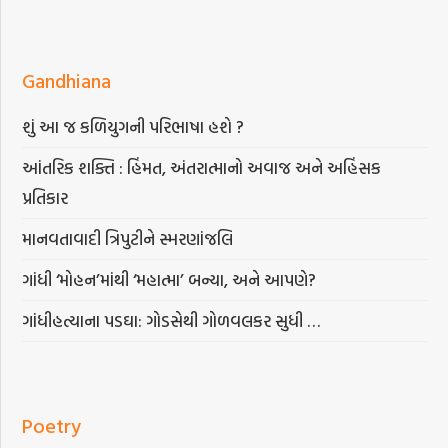
Gandhiana
શું આ જ કળિયુગની પરિભાષા હશે ?
આંતરિક શક્તિ : હિંમત, અંતરાત્માનો અવાજ અને અહિંસક
પ્રતિકાર
માનવતાવાદી ત્રિપુટીને સ્મરણાંજલિ
ગાંધી ‘મોહન’માંથી ‘મહાત્મા’ બન્યા, અને આપણે?
ગાંધીહત્યાના પડઘા: ગોડસેથી ગોળવલકર સુધી …
Poetry