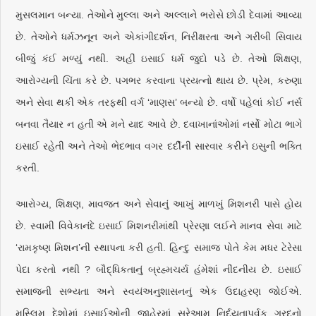
મુસલમાન બન્યા. તેઓને મુલ્લા અને અલ્લાને ભરોસે છોડી દેવામાં આવ્યા
છે. તેઓને ધર્મઝનૂન અને એકાંગીદર્શન, નિરીક્ષરતા અને ગરીબી સિવાય
બીજું કંઈ મળ્યું નથી. અહીં ઇસાઈ ધર્મ જુદો પડે છે. તેઓ શિક્ષણ,
આરોગ્યની ચિંતા કરે છે. પગભર કરવાના પ્રયત્નો થાય છે. પ્રેમ, કરુણા
અને સેવા થકી એક તરફથી વર્ગ ‘માણસ’ બન્યો છે. વર્ષો પહેલાં કોઈ નર્સ
બનવા તૈયાર ન હતી એ મને યાદ આવે છે. દવાખાનાંઓમાં નર્સો મોટા ભાગે
ઇસાઈ રહેતી અને તેઓ ભેદભાવ વગર દર્દીની સારવાર કરીને ઇસુની ભક્તિ
કરતી.
આરોગ્ય, શિક્ષણ, માવજત અને સેવાનું આખું માળખું મિશનરી પાસે હોય
છે. સ્વામી વિવેકાનંદે ઇસાઈ મિશનરીમાંથી પ્રેરણા લઈને માનવ સેવા માટે
‘રામકૃષ્ણ મિશન’ની સ્થાપના કરી હતી. હિન્દુ સમાજ પોતે કેમ મધર ટેરેસા
પેદા કરતો નથી ? બૌદ્ધિકતાનું બ્રહ્મચર્ય હંમેશાં નીંદનીય છે. ઇસાઈ
સમાજની સભ્યતા અને સ્વયંઅનુશાસનનું એક ઉદાહરણ જોઈએ.
મુસ્લિમ દેશોમાં ઇસાઈઓની જાહેરમાં સરેઆમ નિર્દયતાપૂર્વક ગરદનો