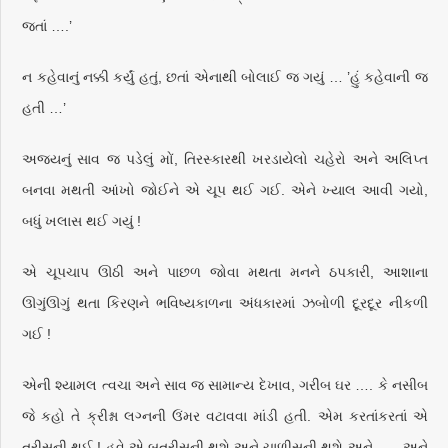
જતાં ….’
ન કહેવાનું નક્કી કર્યું હતું, છતાં એનાથી બોલાઈ જ ગયું … ’હું કહેવાની જ
હતી …’
અજયનું સાવ જ પડેલું મોં, તિરસ્કારથી ખરડાયેલો ચહેરો અને અલિપ્ત
બનવા મથતી આંખો જોઈને એ ચૂપ થઈ ગઈ. એને ખ્યાલ આવી ગયો,
બધું ખલાસ થઈ ગયું !
એ ચૂપચાપ ઊઠી અને પાછળ જોવા મથતા મનને ઠપકારી, આશાના
ઊગુંઊગું થતા કિરણને ભવિષ્યકાળના અંધકારમાં ઝબોળી દૂરદૂર નીકળી
ગઈ !
એની શ્યામલ ત્વચા અને સાવ જ સામાન્ય દેખાવ, ગરીબ ઘર …. કે નસીબ
જે કહો તે ક્રીશ્ના લગ્નની ઉંમર વટાવવા માંડી હતી. એમ કરતાંકરતાં એ
ત્રીસની થઈ ! હવે એ બત્રીસની થશે અને ચાળીસની થશે અને ….. અને