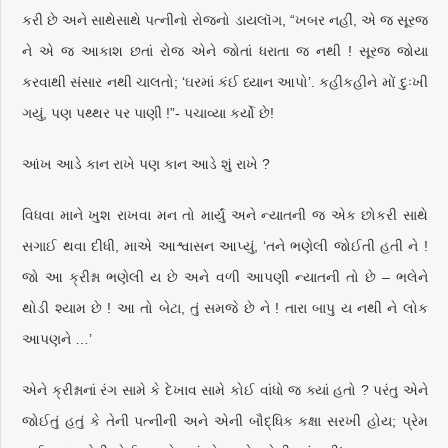
કરી છે અને સાથેસાથે પત્નીનો રોજનો ડાયલૉગ, “ખબર નહીં, એ જ સૂરજ
ને એ જ આકાશ છતાં રોજ એને જોતાં ધરાતા જ નથી ! સૂરજ જોયા
કરવાથી સંસાર નથી ચાલતો; ‘ઘરમાં કંઈ ધ્યાન આપો’. કહીકહીને મોં દુઃખી
ગયું, પણ પથ્થર પર પાણી !”- પચાવ્યા કર્યો છે!
આંખ આડે કાન રાખે પણ કાન આડે શું રાખે ?
વિધવા માને ખુશ રાખવા મન તો માર્યું અને ન્યાતની જ એક છોકરી સાથે
સગાઈ થવા દીધી, માએ આશ્વાસન આપ્યું, ‘તને ભણેલી જોઈતી હતી ને !
જો આ ક્રીશ્ના ભણેલી ય છે અને વળી આપણી ન્યાતની તો છે – ભલેને
થોડી શ્યામ છે ! આ તો બેટા, તું સમજે છે ને ! તારા બાપુ ય નથી ને લોક
આપણને …’
એને ક્રીશ્નાનાં રંગ સામે કે દેખાવ સામે કોઈ વાંધો જ ક્યાં હતો ? પરંતુ એને
જોઈતું હતું કે તેની પત્નીની અને એની બૌદ્ધિક કક્ષા સરખી હોય; પ્રેમ