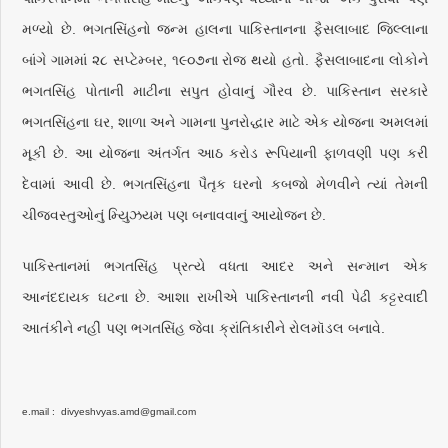
મળ્યો છે. ભગતસિંહનો જન્મ હાલના પાકિસ્તાનના ફૈસલાબાદ જિલ્લાના
બાંગે ગામમાં ૨૮ સપ્ટેમ્બર, ૧૯૦૭ના રોજ થયો હતો. ફૈસલાબાદના લોકોને
ભગતસિંહ પોતાની માટીના સપુત હોવાનું ગૌરવ છે. પાકિસ્તાન સરકારે
ભગતસિંહના ઘર, શાળા અને ગામના પુનરોદ્ધાર માટે એક યોજના અમલમાં
મૂકી છે. આ યોજના અંતર્ગત આઠ કરોડ રૂપિયાની ફાળવણી પણ કરી
દેવામાં આવી છે. ભગતસિંહના પૈતૃક ઘરનો કબજો મેળવીને ત્યાં તેમની
ચીજવસ્તુઓનું મ્યુિઝયમ પણ બનાવવાનું આયોજન છે.
પાકિસ્તાનમાં ભગતસિંહ પ્રત્યે વધતા આદર અને સન્માન એક
આનંદદાયક ઘટના છે. આશા રાખીએ પાકિસ્તાનની નવી પેઢી કટ્ટરવાદી
આતંકીને નહીં પણ ભગતસિંહ જેવા ક્રાંતિકારીને રોલમૉડલ બનાવે.
e.mail : divyeshvyas.amd@gmail.com