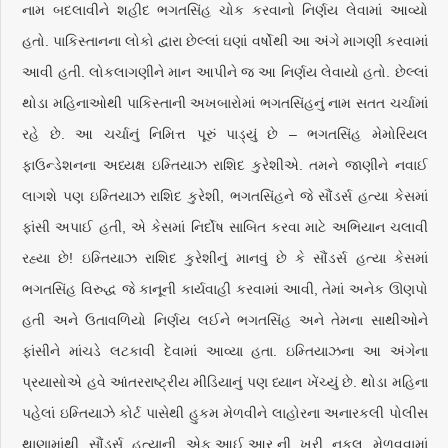
નામ બદલાવીને શહીદ ભગતસિંહ ચોક કરવાનો નિર્ણય લેવામાં આવ્યો
હતો. પાકિસ્તાનના લોકો દ્વારા છેલ્લાં ઘણાં વર્ષોથી આ અંગે માગણી કરવામાં
આવી હતી. લોકલાગણીને માન આપીને જ આ નિર્ણય લેવાયો હતો. છેલ્લાં
થોડા મહિનાઓથી પાકિસ્તાની અખબારોમાં ભગતસિંહનું નામ સતત ચર્ચામાં
રહે છે. આ ચર્ચાનું નિમિત્ત પૂરું પાડ્યું છે – ભગતસિંહ મેમોરિયલ
ફાઉન્ડેશનના અધ્યક્ષ ઇમ્તિયાઝ રાશિદ કુરેશીએ. તમને જાણીને નવાઈ
લાગશે પણ ઇમ્તિયાઝ રાશિદ કુરેશી, ભગતસિંહને જે સૌંડર્સ હત્યા કેસમાં
ફાંસી અપાઈ હતી, એ કેસમાં નિર્દોષ સાબિત કરવા માટે અભિયાન ચલાવી
રહ્યા છે! ઇમ્તિયાઝ રાશિદ કુરેશીનું માનવું છે કે સૌંડર્સ હત્યા કેસમાં
ભગતસિંહ વિરુદ્ધ જે કાનૂની કાર્યવાહી કરવામાં આવી, તેમાં અનેક ઊણપો
હતી અને ઉતાવળિયો નિર્ણય લઈને ભગતસિંહ અને તેમના સાથીઓને
ફાંસીને માંચડે લટકાવી દેવામાં આવ્યા હતા. ઇમ્તિયાઝના આ અંગેના
પ્રયાસોએ હવે આંતરરાષ્ટ્રીય મીડિયાનું પણ ધ્યાન ખેંચ્યું છે. થોડા મહિના
પહેલાં ઇમ્તિયાઝે કોર્ટ પાસેથી હુકમ મેળવીને લાહોરના અનારકલી પોલીસ
થાણામાંથી સૌંડર્સ હત્યાની એફ.આઈ.આર.ની ખરી નકલ મેળવવામાં