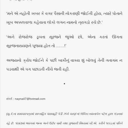
‘મને એ નહોતી ખબર કે વગર પૈસાની નોકરાણી જોઈતી હોય, ત્યારે પોતાને
ખૂબ અક્કલવાળા કહેવાતા લોકો લગન નામનો ત્રાગડો રચે છે.’
‘અને રોજરોજ ડૂબતા સૂરજને જુઓ છો, એના કરતાં ઊગતા
સૂરજનારાયણને પૂજ્યા હોત તો ……!’
અજયનો ક્રોધ જોઈને કે પછી બાકીનું વાક્ય શું બોલવું તેની ગતાગમ ન
પડવાથી એ પગ પછાડતી નીચે જતી રહી.
•
સંપર્ક : nayna47@hotmail.com
(યુ.કે.ના સમાચારપત્રમાં સાપ્તાહિક ધારાવાહી ’કેડી ઝંખે ચરણ’નાં લેખિકા નયનાબેન પટેલ હાલ લંડનમાં
રહે છે. ૧૯૪૭માં ભારતમાં જન્મ અને ઉછેર પામી તથા ગુજરાતી વિષયમાં બી.એ. કરીને ૧૯૬૮માં પતિને