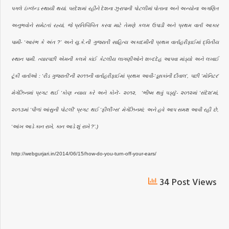
પગલે ઇંગ્લૅન્ડ સ્થાયી થયાં. પરદેશમાં રહીને દેશના ઝુરાપાની પોટલીમાં પોતાના અને અન્યોના અગણિત
અનુભવોને સમેટતાં રહ્યાં, જે પ્રતિબિંબિત કરવા માટે તેમણે કલમ ઉપાડી અને પ્રથમ વાર્તા આકાર
પામી- ‘આરંભ કે અંત ?’ અને યુ.કે.ની ગુજરાતી સાહિત્ય અકાદમીની પ્રથમ વાર્તાહરીફાઈમાં દ્વિતીય
સ્થાન પામી. ત્યારપછી એમની કલમે કાંઈ કેટલીય લાગણીઓને શબ્દદેહ આપવા માંડ્યો અને લખાઈ
ટૂંકી વાર્તાઓ : ‘રીડ ગુજરાતી’ની ૨૦૧૧ની વાર્તાહરીફાઈમાં પ્રથમ આવી-‘ડૂસકાંની દીવાલ’, પછી ‘મોનિટર’
મેગેઝિનમાં પ્રગટ થઈ ‘કોણ ન્યાય કરે અને કોને’- ૨૦૧૨, ‘ભીષ્મ થવું પડ્યું’- ૨૦૧૨માં ‘સંદેશ’માં,
૨૦૧૩માં ‘પીળાં આંસુની પોટલી’ પ્રગટ થઈ ‘ફીલીંગ્સ’ મેગેઝિનમાં; અને હવે આપ સમક્ષ આવી રહી છે,
‘આંખ આડે કાન રાખે, કાન આડે શું રાખે ?’.)
http://webgurjari.in/2014/06/15/how-do-you-turn-off-your-ears/
34 Post Views