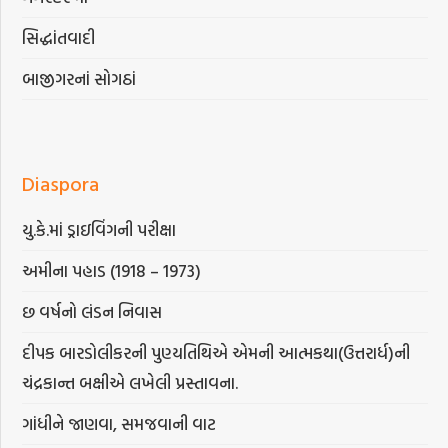
સિદ્ધાંતવાદી
બાજીગરનાં સોગઠાં
Diaspora
યુ.કે.માં ડ્રાઇવિંગની પરીક્ષા
અમીના પહાડ (1918 – 1973)
છ વર્ષનો લંડન નિવાસ
દીપક બારડોલીકરની પુણ્યતિથિએ એમની આત્મકથા(ઉત્તરાર્ધ)ની
ચંદ્રકાન્ત બક્ષીએ લખેલી પ્રસ્તાવના.
ગાંધીને જાણવા, સમજવાની વાટ