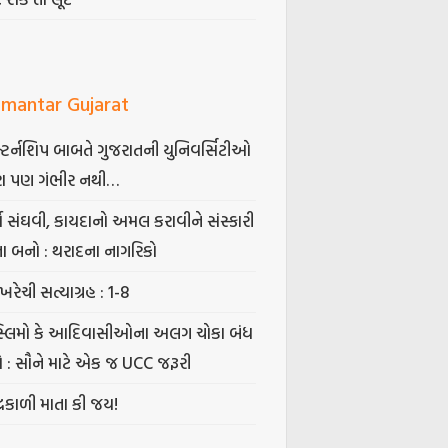
mantar Gujarat
્ટર્નશિપ બાબતે ગુજરાતની યુનિવર્સિટીઓ
ા પણ ગંભીર નથી…
્ષ સંઘવી, કાયદાનો અમલ કરાવીને સંસ્કારી
તા બનો : થરાદના નાગરિકો
ખરેચી સત્યાગ્રહ : 1-8
સ્લિમો કે આદિવાસીઓના અલગ ચોકા બંધ
ો : સૌને માટે એક જ UCC જરૂરી
્રકાળી માતા કી જય!