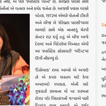
ક નથી, એ પણ ‘સ્પાસ્ટિક પૅરન્ટ’ છે, સેરેબ્રલ પાલ્સી સાથે
લિનીનાં એ
વત્સલ અને કર્મઠ જનેતા છે. આજથી પચાસ વરસો
પહેલાં, 1972માં એમણે પોતાની દીકરી
અને બીજાં બે ‘સેરેબ્રલ પાલ્સી’વાળાં
Sa
બાળકો સાથે એક નાનકડું થેરપી
ઇન
સેન્ટર શરૂ કર્યું હતું. એ બીજ આજે
જર
દેશમાં અને વિદેશોમાં વિખ્યાત એવી
આ ‘સ્પાસ્ટિક સોસાયટી’ ‘ઍડેપ્ટ’માં
હર
ઊગી નીકળ્યું છે.
ને
ખા
‘ડિસેબલ્ડ’ શબ્દ આવ્યો એ અગાઉ
તો એ કપરા વાસ્તવ માટે કેવા
મુ
અપશબ્દો વપરાતા, એની યાદે
કર
ગુજરાતી ભાષાના મોં પર શરમનાં
ભદ
શેરડા પડે! વિકલાંગની જગ્યાએ પછી
દિવ્યાંગ શબ્દ આવ્યો. એ ગુર્જર