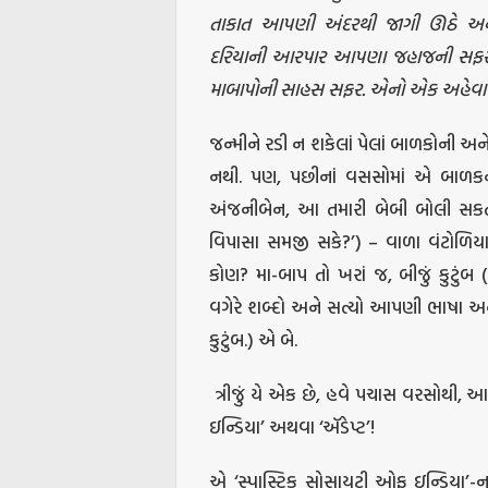
તાકાત આપણી અંદરથી જાગી ઊઠે અને
દરિયાની આરપાર આપણા જહાજની સફર શ
માબાપોની સાહસ સફર. એનો એક અહેવાલ આ
જન્મીને રડી ન શકેલાં પેલાં બાળકોની અ
નથી. પણ, પછીનાં વસસોમાં એ બાળકની
અંજનીબેન, આ તમારી બેબી બોલી સકતી
વિપાસા સમજી સકે?’) – વાળા વંટોળિ
કોણ? મા-બાપ તો ખરાં જ, બીજું કુટું
વગેરે શબ્દો અને સત્યો આપણી ભાષા અને ભ
કુટુંબ.) એ બે.
ત્રીજું યે એક છે, હવે પચાસ વરસોથી, આ
ઇન્ડિયા’ અથવા ‘ઍડેપ્ટ’!
એ ‘સ્પાસ્ટિક સોસાયટી ઓફ ઇન્ડિયા’-ન