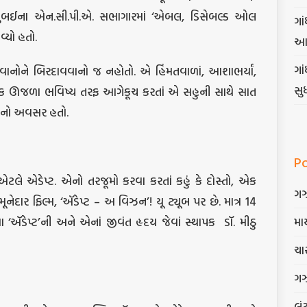
માં, મુંબઈના એન.સી.પી.એ. સભાગારમાં ‘એબલ, ડિસેબલ્ડ ઓલ
ગાં
્યો હતો.
આ
ગા
ાનોને બિરદાવવાનો જ નહોતો. એ હિંમતવાળાં, આશાભર્યાં,
સુ
ક ઊજળા ભવિષ્ય તરફ આગેકૂચ કરતાં એ સહુની સાથે સાત
ાનો અવસર હતો.
P
લે એડેપ્ટ. એનો તરજૂમો કરવા કરતાં કહું કે દોસ્તો, એક
ગ
નેદાર ફિલ્મ, ‘ઍડેપ્ટ – અ વિઝન’! યૂ ટ્યૂબ પર છે. માત્ર 14
માર
‘ઍડેપ્ટ’ની અને એનાં જીવંત હૃદય જેવાં સ્થાપક ડૉ. મીઠુ
ચાર
ગ
લૂં