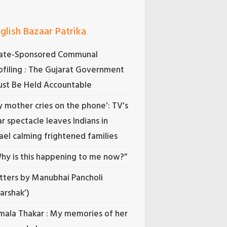
glish Bazaar Patrika
ate-Sponsored Communal
ofiling : The Gujarat Government
st Be Held Accountable
 mother cries on the phone’: TV’s
r spectacle leaves Indians in
rael calming frightened families
hy is this happening to me now?”
tters by Manubhai Pancholi
Darshak’)
mala Thakar : My memories of her