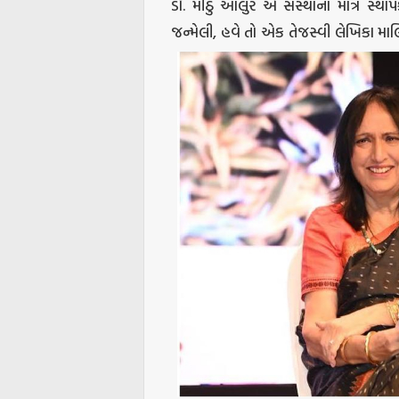
ડૉ. મીઠુ આલુર એ સંસ્થાના માત્ર સ્થાપ
જન્મેલી, હવે તો એક તેજસ્વી લેખિકા મા