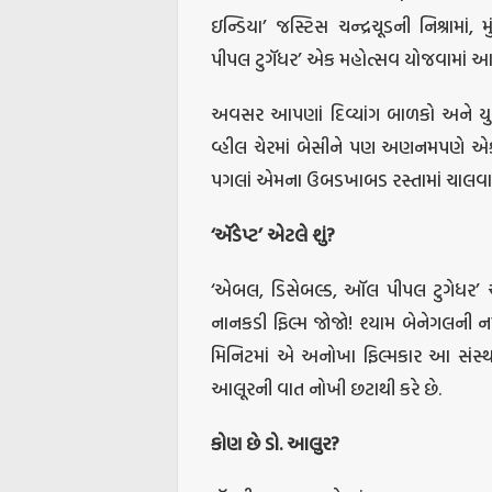
ઇન્ડિયા’ જસ્ટિસ ચન્દ્રચૂડની નિશ્રા
પીપલ ટુગૅધર’ એક મહોત્સવ યોજવામાં આવ
અવસર આપણાં દિવ્યાંગ બાળકો અને યુવ
વ્હીલ ચેરમાં બેસીને પણ અણનમપણે એ
પગલાં એમના ઉબડખાબડ રસ્તામાં ચાલવ
‘
ઍડેપ્ટ
’
એટલે
શું
?
‘એબલ, ડિસેબલ્ડ, ઑલ પીપલ ટુગેધર’ એટ
નાનકડી ફિલ્મ જોજો! શ્યામ બેનેગલની નમૂ
મિનિટમાં એ અનોખા ફિલ્મકાર આ સંસ્થા 
આલૂરની વાત નોખી છટાથી કરે છે.
કોણ
છે
ડો
.
આલુર
?