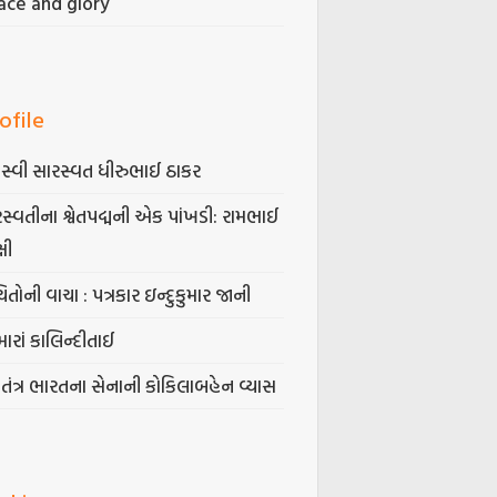
ace and glory
ofile
સ્વી સારસ્વત ધીરુભાઈ ઠાકર
સ્વતીના શ્વેતપદ્મની એક પાંખડી: રામભાઈ
્ષી
િતોની વાચા : પત્રકાર ઇન્દુકુમાર જાની
ારાં કાલિન્દીતાઈ
વતંત્ર ભારતના સેનાની કોકિલાબહેન વ્યાસ