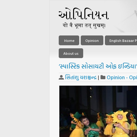
Home
Opinion
English Bazaar P
About us
‘સ્પાસ્ટિક સોસાયટી ઓફ ઇન્ડિયા
સિતાંશુ યશશ્ચન્દ્ર
|
Opinion - Op