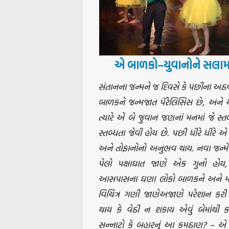
એ
બાળકો
–
યુવાનોને
સલા
સંતાનના જન્મને જ દિવસે કે પછીના અઠવા
બાળકને જન્મજાત પૅરેલિસિસ છે, અને એ
ત્યારે એ બે જુવાન જણનાં મનમાં જે સ્ત
સ્તબ્ધતા જેવી હોય છે. પછી ધીરે ધી
અને તોફાનોનો અનુભવ થાય. નવા
જન્મ
પેલો પક્ષાઘાત જાણે એક ગુનો હો
આસપાસના ઘણા લોકો બાળકને અને માબા
વિચિત્ર ગણી જાણેઅજાણે પરેશાન કરી 
થાય કે વેઠી ન શકાય એવું બેમાંથી ક
સન્નાટો કે બહારનું આ કમઠાણ? – 