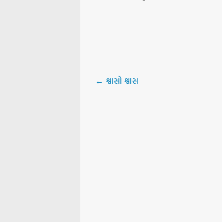
←
શ્વાસો શ્વાસ