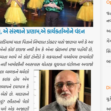
O
જં
નવ
મ
,
એ
સંસ્થાને
પ્રણામ
,
એ
કાર્યકર્તાઓને
વંદન
અટ
ગેં
ડિયામાં માતા પિતાને નિષ્ણાત ડોક્ટર પાસે જાણવા મળે કે આ
નો કોઈ ઇલાજ નથી કેમ કે એના બ્રેઇનમાં ઇજા પહોંચી છે,
સિદ
બ્ધતા આવે એ કોઈ ટોર્નેડો કે ચક્રવાતની વચ્ચોવચ છવાયેલી
બા
રે એ નરી ખામોશીની આસપાસ ચોતરફ ઘૂઘવતા વંટોળના અવાજો
ેલા બાળકને થયેલો
ય, કલંક હોય એમ
D
પને દયાપાત્ર કે
બેસે છે. માણસને
યુ.
યું? ભીતરનો પેલો
અમ
એ પળે એક અજાણી