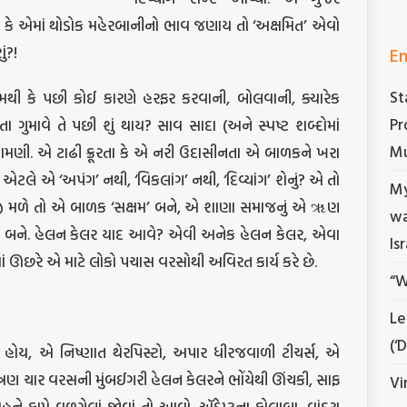
ો કે એમાં થોડોક મહેરબાનીનો ભાવ જણાય તો ‘અક્ષમિત’ એવો
En
ં?!
St
મથી કે પછી કોઈ કારણે હરફર કરવાની, બોલવાની, ક્યારેક
Pr
ા ગુમાવે તે પછી શું થાય? સાવ સાદા (અને સ્પષ્ટ શબ્દોમાં
Mu
ણી. એ ટાઢી ક્રૂરતા કે એ નરી ઉદાસીનતા એ બાળકને ખરા
 એટલે એ ‘અપંગ’ નથી, ‘વિકલાંગ’ નથી, ‘દિવ્યાંગ’ શેનું? એ તો
My
કાળજી મળે તો એ બાળક ‘સક્ષમ’ બને, એ શાણા સમાજનું એ ૠણ
wa
ાબ બને. હેલન કેલર યાદ આવે? એવી અનેક હેલન કેલર, એવા
Is
માં ઊછરે એ માટે લોકો પચાસ વરસોથી અવિરત કાર્ય કરે છે.
“W
Le
(‘
હોય, એ નિષ્ણાત થેરપિસ્ટો, અપાર ધીરજવાળી ટીચર્સ, એ
ોઈ ત્રણ ચાર વરસની મુંબઈગરી હેલન કેલરને ભોંયેથી ઊંચકી, સાફ
Vi
ે કામે વળગેલાં જોવાં તો આવો. ઍડેપ્ટના કોલાબા, વાંદરા