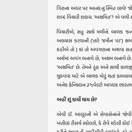
ગિરાના અધર પર આનંદનું સ્મિત લાવે! જ
શબ્દ વિચારી શકાય. ‘અક્ષમિત’? એ વળી શુ
વિચારીએ, સહુ સાથે મળીને. બાળક જન્
અભ્યાસ કરવાની (‘તારે જમીન પર’) ક્ષમત
કહીએ તો ) કાં તો અવગણના અથવા સતામ
અર્થમાં અપંગ બનાવે છે, અક્ષમ બનાવે છે.
‘અક્ષમિત’ છે. તેમને હૂંફ અને સાચી 
ચુકવવા માટે એ બાળક મોટું થતાં કામય
અનેક ફ્રેન્ક્લિન રૂઝ્વેલ્ટો આપણા ભારત
અહીં
શું
કાર્યો
થાય
છે
?
એવી ડૉ. આલૂરની એ સેવાસેનાને જોવી 
ખંતીલાં રીસર્ચ સ્કોલરો, કે રોવે ચડેલી ક
કરીને થાબડતી સાદીસીધી બાઈઓ, એ સહુન