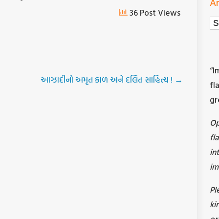
Ar
36 Post Views
Ar
“I
આઝાદીનો અમૃત કાળ અને દલિત સાહિત્ય !
→
fl
gr
O
fl
in
im
Pl
ki
or