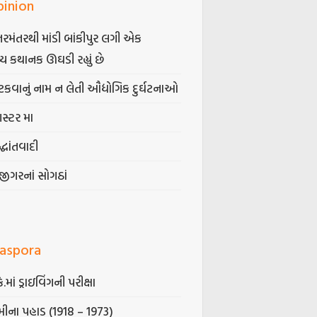
pinion
તરમંતરથી માંડી બાંકીપુર લગી એક
્ય કથાનક ઊઘડી રહ્યું છે
કવાનું નામ ન લેતી ઔદ્યોગિક દુર્ઘટનાઓ
ગસ્ટર મા
્ધાંતવાદી
જીગરનાં સોગઠાં
iaspora
કે.માં ડ્રાઇવિંગની પરીક્ષા
ીના પહાડ (1918 – 1973)