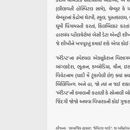
(લીલાવતી હોસ્પિટલ સામે), ચેમ્બુર કે ધારા
ચેમ્બૂરનાં કેંદ્રોમાં થેરપી, સ્કૂલ, પુસ્તકા
ઘૂમી ધિંગામસ્તી કરતાં, કિલબિલાટ કરત
હારબંધ વ્હીલચેરોમાં બેસી ડેટા એન્ટ્રી શ
જે શીખીને ખપપૂરતું કમાઈ શકે એવા કોઈ હ
‘ઍડેપ્ટ’ના સ્પેશ્યલ એડ્યુકેશન વિભાગમ
બાંગ્લાદેશ, ભૂતાન, કમ્બોડિયા, ચીન, ઇર
વિયેટનામ (યાદી મેં ટૂંકાવેલી છે!) ક્ય
બિલિવિન્ગ. અને હા, જો ત્યાં ન જઈ શકાય
‘ઍડેપ્ટ’ની કમાલની કહાણી કે સોનાલી બોઝ
જિંદગી જોજો અથવા વિપાશાની કોઈ ગુજરા
સૌજન્ય : ‘સામાજિક સુવાસ’, “કેપિટલ વર્લ્ડ”, 10 ઑક્ટોબ