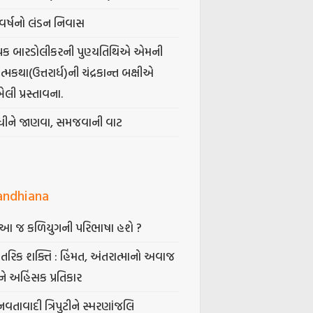
વર્ષનો લંડન નિવાસ
પક બારડોલીકરની પુણ્યતિથિએ એમની
મકથા(ઉત્તરાર્ધ)ની ચંદ્રકાન્ત બક્ષીએ
ેલી પ્રસ્તાવના.
ંધીને જાણવા, સમજવાની વાટ
andhiana
ં આ જ કળિયુગની પરિભાષા હશે ?
તરિક શક્તિ : હિંમત, અંતરાત્માનો અવાજ
ે અહિંસક પ્રતિકાર
નવતાવાદી ત્રિપુટીને સ્મરણાંજલિ