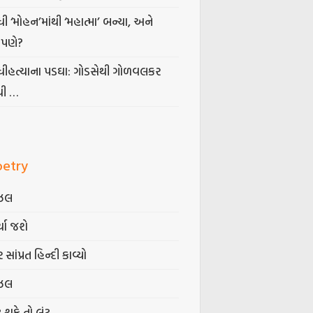
ધી ‘મોહન’માંથી ‘મહાત્મા’ બન્યા, અને
પણે?
ંધીહત્યાના પડઘા: ગોડસેથી ગોળવલકર
ધી …
oetry
ઝલ
્યા જશે
 સાંપ્રત હિન્દી કાવ્યો
ઝલ
ટ શકે તો લૂંટ