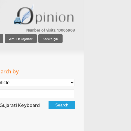
Number of visits:
10065968
Ami Ek Jajabar
Sankaliyu
arch by
Gujarati Keyboard