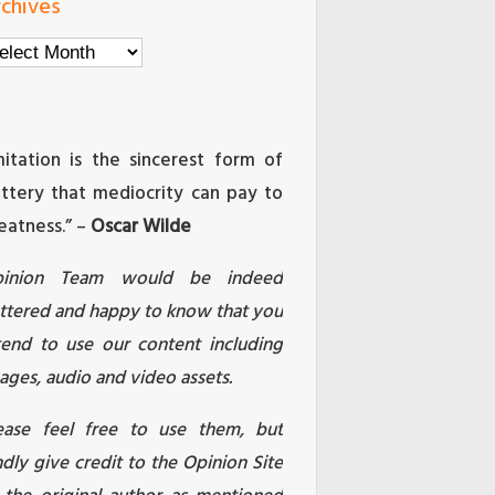
chives
chives
mitation is the sincerest form of
attery that mediocrity can pay to
eatness.” –
Oscar Wilde
pinion Team would be indeed
attered and happy to know that you
tend to use our content including
ages, audio and video assets.
ease feel free to use them, but
ndly give credit to the Opinion Site
 the original author as mentioned