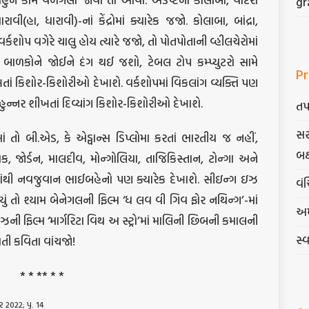
gr
વી(હા, ધારાવી)-નાં કેંદ્રોમાં ક્યારેક જજો. કોલાબા, બાંદ્રા,
લય, વર્કશોપ વગેરે ચાલુ હોય ત્યારે જજો, તો પોતપોતાની વ્હીલચેરોમાં
ાં બાળકોને જોઈને દંગ થઈ જશો, ટેબલ ટોપ કમ્પ્યુટરો સામે
Pr
ીખતાં કિશોર-કિશોરીઓ દેખાશે. વર્કશોપમાં વિકલાંગ વ્યક્તિ પણ
ુન્નર શીખતાં દિવ્યાંગ કિશોર-કિશોરીઓ દેખાશે.
તપ
સર
ાં તો બી.એડ, કે એડ્વાન્સ ડિપ્લોમા કરતાં ભારતીય જ નહીં,
બક
ાક, જોર્ડન, માલદીવ, મોન્ગોલિયા, તાજિકિસ્તાન, ટોન્ગા અને
ાં ક્યાંથી નવજુવાન ભાઈબહેનો પણ ક્યારેક દેખાશે. સીઇન્ગ ઇઝ
વંચ
ું તો શ્યામ બેનેગલની ફિલ્મ ‘ધ લવ વી ગિવ ફોર નથિન્ગ’-માં
અમ
ની ફિલ્મ ‘માર્ગરિટા વિથ અ સ્ટ્રો’માં માલિની છિબની કમાલની
સ્
તી કવિતા વાંચજો!
* * ** * *
ર 2022; પૃ. 14