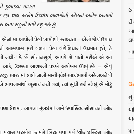
 ડૂબાડવા માગતા
છ 
રૂ થાય. અનેક દિવ્યાંગ બાળકોની, એમનાં અનેક અનામી
દી
પ સહુની સામે રજૂ કરું છું.
આત્
ને એનાં મા-બાપોની પેલી ખામોશી, સ્તબ્ધતા – એનો કોઈ ઉપાય
લખ
 આસપાસ ફરી વળતા પેલા વંટોળિયાનાં ઉધમાત (‘તે, હેં
ગા
 નથી?’ કે ‘હેં સીતાનસુભૈ, આપડે જે વાતો કરીએ એ આ
યા આડે, ઉછરતા બાળકની પડખે અડીખમ ઊભું રહે — એવું
બ (હજી ભારતમાં દાદી-નાની-માશી-ફોઈ-ભાઈભાભી-બહેનબનેવી
G
ાવનામાંથી ભૂસાઈ નથી ગયાં, ત્યાં સુધી ટકી રહેલું એ મોટું
શુ
પણા દેશમાં, આપણા મુંબઈમાં! નામે ‘સ્પાસ્ટિક સોસાયટી ઓફ
આં
અન
મા
ાં પચાસ વરસોનાં કામને બિરદાવવા પૂર્વ ‘ચીફ જસ્ટિસ ઓફ