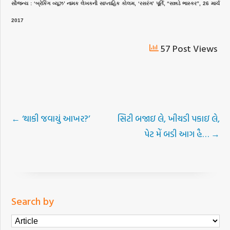
સૌજન્ય : ‘બ્રેકિંગ વ્યૂઝ’ નામક લેખકની સાપ્તાહિક કોલમ, ‘રસરંગ’ પૂર્તિ, “સન્નડે ભાસ્કર”, 26 માર્ચ
2017
57 Post Views
←
‘થાકી જવાયું આખર?’
સિટી બજાઇ લે, ખીચડી પકાઇ લે,
પેટ મેં બડી આગ હૈ…
→
Search by