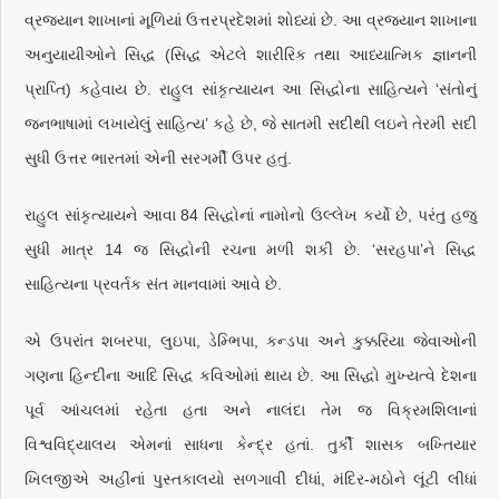
વ્રજયાન શાખાનાં મૂળિયાં ઉત્તરપ્રદેશમાં શોધ્યાં છે. આ વ્રજયાન શાખાના
અનુયાયીઓને સિદ્ધ (સિદ્ધ એટલે શારીરિક તથા આધ્યાત્મિક જ્ઞાનની
પ્રાપ્તિ) કહેવાય છે. રાહુલ સાંકૃત્યાયન આ સિદ્ધોના સાહિત્યને ‘સંતોનું
જનભાષામાં લખાયેલું સાહિત્ય’ કહે છે, જે સાતમી સદીથી લઇને તેરમી સદી
સુધી ઉત્તર ભારતમાં એની સરગર્મી ઉપર હતું.
રાહુલ સાંકૃત્યાયને આવા 84 સિદ્ધોનાં નામોનો ઉલ્લેખ કર્યો છે, પરંતુ હજુ
સુધી માત્ર 14 જ સિદ્ધોની રચના મળી શકી છે. ‘સરહપા’ને સિદ્ધ
સાહિત્યના પ્રવર્તક સંત માનવામાં આવે છે.
એ ઉપરાંત શબરપા, લુઇપા, ડેમ્ભિપા, કન્ડપા અને કુક્કરિયા જેવાઓની
ગણના હિન્દીના આદિ સિદ્ધ કવિઓમાં થાય છે. આ સિદ્ધો મુખ્યત્વે દેશના
પૂર્વ આંચલમાં રહેતા હતા અને નાલંદા તેમ જ વિક્રમશિલાનાં
વિશ્વવિદ્યાલય એમનાં સાધના કેન્દ્ર હતાં. તુર્કી શાસક બખ્તિયાર
ખિલજીએ અહીંનાં પુસ્તકાલયો સળગાવી દીધાં, મંદિર-મઠોને લૂંટી લીધાં