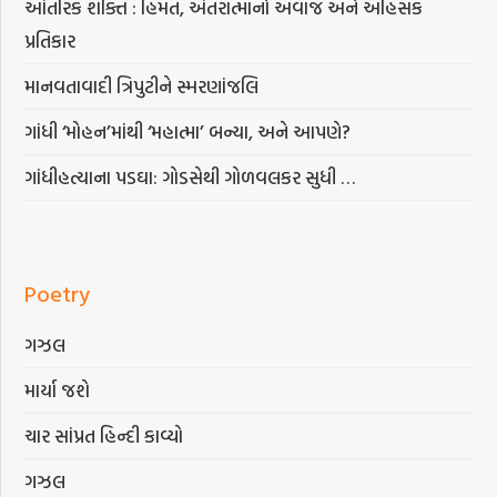
આંતરિક શક્તિ : હિંમત, અંતરાત્માનો અવાજ અને અહિંસક
પ્રતિકાર
માનવતાવાદી ત્રિપુટીને સ્મરણાંજલિ
ગાંધી ‘મોહન’માંથી ‘મહાત્મા’ બન્યા, અને આપણે?
ગાંધીહત્યાના પડઘા: ગોડસેથી ગોળવલકર સુધી …
Poetry
ગઝલ
માર્યા જશે
ચાર સાંપ્રત હિન્દી કાવ્યો
ગઝલ