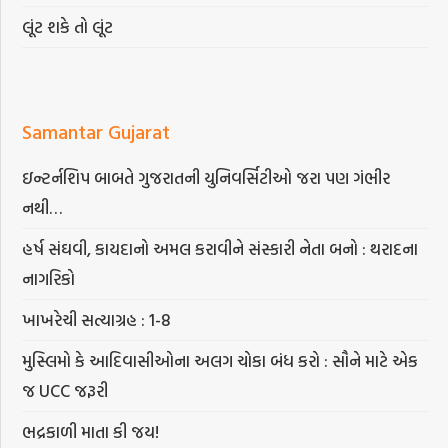
લૂંટ શકે તો લૂંટ
Samantar Gujarat
ઇન્ટર્નશિપ બાબતે ગુજરાતની યુનિવર્સિટીઓ જરા પણ ગંભીર
નથી…
હર્ષ સંઘવી, કાયદાનો અમલ કરાવીને સંસ્કારી નેતા બનો : થરાદના
નાગરિકો
ખાખરેચી સત્યાગ્રહ : 1-8
મુસ્લિમો કે આદિવાસીઓના અલગ ચોકા બંધ કરો : સૌને માટે એક
જ UCC જરૂરી
ભદ્રકાળી માતા કી જય!