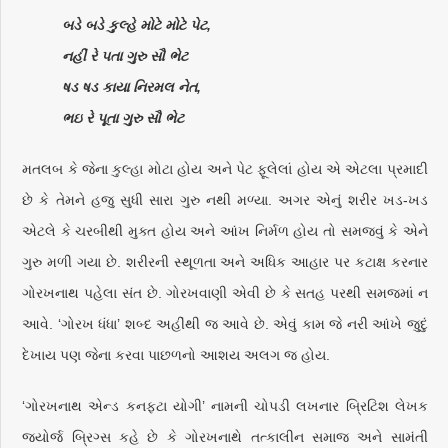
બડે બડે કુલ્હે મોટે મોટે પેટ,
નહીં રે પતા ગુરુ સૌ ભેટ
ષડ ષડ કાયા નિરમલ નેત,
ભઇ રે પૂતા ગુરુ સૌ ભેટ
મતલબ કે જેના કુલ્હા મોટા હોય અને પેટ ફૂલેલાં હોય એ એટલા પ્રમાદી
છે કે તેમને હજુ સુધી સારા ગુરુ નથી મળ્યા. અગર એનું શરીર ખડ-ખડ
એટલે કે ચરબીથી મુક્ત હોય અને આંખ નિર્મળ હોય તો સમજવું કે એને
ગુરુ મળી ગયા છે. શરીરની સ્થૂળતા અને અધિક આહાર પર કટાક્ષ કરનાર
ગોરખનાથ પહેલા સંત છે. ગોરખવાણી એવી છે કે સતહ પરથી સમજમાં ન
આવે. ‘ગોરખ ધંધા’ શબ્દ અહીંથી જ આવે છે. એવું કામ જે નરી આંખે જુદું
દેખાય પણ જેના કરવા પાછળનો આશય અલગ જ હોય.
‘ગોરખનાથ એન્ડ કનફટા યોગી’ નામની ચોપડી લખનાર બ્રિટિશ લેખક
જ્યોર્જ બ્રિગ્સ કહે છે કે ગોરખનાથે તત્કાલીન સમાજ અને સામંતી