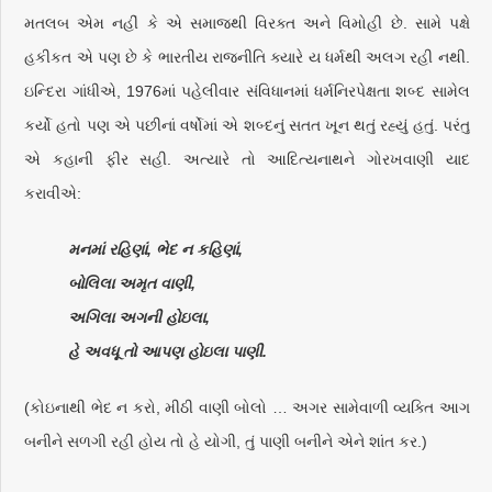
મતલબ એમ નહીં કે એ સમાજથી વિરક્ત અને વિમોહી છે. સામે પક્ષે
હકીકત એ પણ છે કે ભારતીય રાજનીતિ ક્યારે ય ધર્મથી અલગ રહી નથી.
ઇન્દિરા ગાંધીએ, 1976માં પહેલીવાર સંવિધાનમાં ધર્મનિરપેક્ષતા શબ્દ સામેલ
કર્યો હતો પણ એ પછીનાં વર્ષોમાં એ શબ્દનું સતત ખૂન થતું રહ્યું હતું. પરંતુ
એ કહાની ફીર સહી. અત્યારે તો આદિત્યનાથને ગોરખવાણી યાદ
કરાવીએ:
મનમાં રહિણાં, ભેદ ન કહિણાં,
બોલિલા અમૃત વાણી,
અગિલા અગની હોઇલા,
હે અવધૂ તો આપણ હોઇલા પાણી.
(કોઇનાથી ભેદ ન કરો, મીઠી વાણી બોલો … અગર સામેવાળી વ્યક્તિ આગ
બનીને સળગી રહી હોય તો હે યોગી, તું પાણી બનીને એને શાંત કર.)