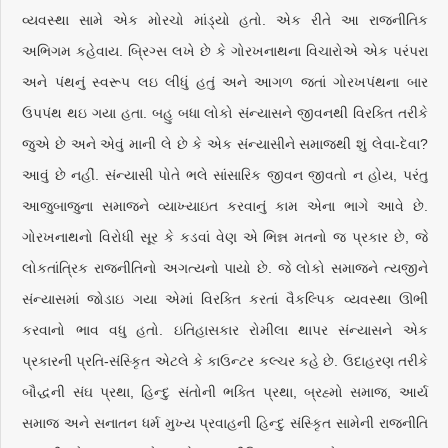
વ્યવસ્થા સામે એક મોરચો માંડ્યો હતો. એક રીતે આ રાજનીતિક
અભિગમ કહેવાય. બ્રિગ્સ લખે છે કે ગોરખનાથના વિચારોએ એક પરંપરા
અને પંથનું સ્વરૂપ લઇ લીધું હતું અને આગળ જતાં ગોરખપંથના બાર
ઉપપંથ થઇ ગયા હતા. બહુ બધા લોકો સંન્યાસને જીવનથી વિરક્તિ તરીકે
જુએ છે અને એવું માની લે છે કે એક સંન્યાસીને સમાજથી શું લેવા-દેવા?
આવું છે નહીં. સંન્યાસી પોતે ભલે સાંસારિક જીવન જીવતો ન હોય, પરંતુ
આજુબાજુના સમાજને વ્યાખ્યાઇત કરવાનું કામ એના ભાગે આવે છે.
ગોરખનાથનો વિરોધી સૂર કે કડવાં વેણ એ ભિન્ન મતનો જ પ્રકાર છે, જે
લોકતાંત્રિક રાજનીતિનો અગત્યનો પાયો છે. જે લોકો સમાજને ત્યજીને
સંન્યાસમાં જોડાઇ ગયા એમાં વિરક્તિ કરતાં વૈકલ્પિક વ્યવસ્થા ઊભી
કરવાનો ભાવ વધુ હતો. ઇતિહાસકાર રોમીલા થાપર સંન્યાસને એક
પ્રકારની પ્રતિ-સંસ્કૃિત એટલે કે કાઉન્ટર કલ્ચર કહે છે. ઉદાહરણ તરીકે
બૌદ્ધની સંઘ પ્રથા, હિન્દુ સંતોની ભક્તિ પ્રથા, બ્રહ્મો સમાજ, આર્ય
સમાજ અને સનાતન ધર્મ મુખ્ય પ્રવાહની હિન્દુ સંસ્કૃિત સામેની રાજનીતિ