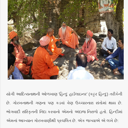
યોગી આદિત્યનાથની ઓળખાણ ‘હિન્દુ હાર્ડલાઇનર’ (કટ્ટર હિન્દુ) તરીકેની
છે. ગોરખનાથની ગણના પણ કડવાં વેણ ઉચ્ચારનારા સંતોમાં થાય છે.
ભોગવાદી સંસ્કૃિતની નિંદા કરવાનો એમનો અંદાજ નિરાળો હતો. હિન્દીમાં
એમનાં આખ્યાન ગોરખવાણીથી પ્રચલિત છે. એક જગ્યાએ એ લખે છે: