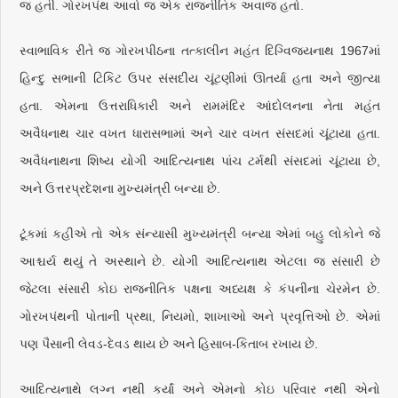
જ હતી. ગોરખપંથ આવો જ એક રાજનીતિક અવાજ હતો.
સ્વાભાવિક રીતે જ ગોરખપીઠના તત્કાલીન મહંત દિગ્વિજયનાથ 1967માં
હિન્દુ સભાની ટિકિટ ઉપર સંસદીય ચૂંટણીમાં ઊતર્યા હતા અને જીત્યા
હતા. એમના ઉત્તરાધિકારી અને રામમંદિર આંદોલનના નેતા મહંત
અવૈધનાથ ચાર વખત ધારાસભામાં અને ચાર વખત સંસદમાં ચૂંટાયા હતા.
અવૈધનાથના શિષ્ય યોગી આદિત્યનાથ પાંચ ટર્મથી સંસદમાં ચૂંટાયા છે,
અને ઉત્તરપ્રદેશના મુખ્યમંત્રી બન્યા છે.
ટૂંકમાં કહીએ તો એક સંન્યાસી મુખ્યમંત્રી બન્યા એમાં બહુ લોકોને જે
આશ્ચર્ય થયું તે અસ્થાને છે. યોગી આદિત્યનાથ એટલા જ સંસારી છે
જેટલા સંસારી કોઇ રાજનીતિક પક્ષના અધ્યક્ષ કે કંપનીના ચેરમેન છે.
ગોરખપંથની પોતાની પ્રથા, નિયમો, શાખાઓ અને પ્રવૃત્તિઓ છે. એમાં
પણ પૈસાની લેવડ-દેવડ થાય છે અને હિસાબ-કિતાબ રખાય છે.
આદિત્યનાથે લગ્ન નથી કર્યાં અને એમનો કોઇ પરિવાર નથી એનો