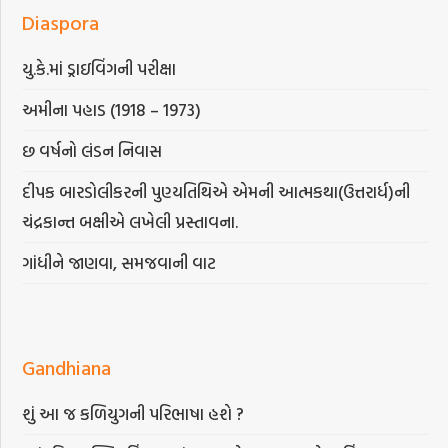
Diaspora
યુ.કે.માં ડ્રાઇવિંગની પરીક્ષા
અમીના પહાડ (1918 – 1973)
છ વર્ષનો લંડન નિવાસ
દીપક બારડોલીકરની પુણ્યતિથિએ એમની આત્મકથા(ઉત્તરાર્ધ)ની
ચંદ્રકાન્ત બક્ષીએ લખેલી પ્રસ્તાવના.
ગાંધીને જાણવા, સમજવાની વાટ
Gandhiana
શું આ જ કળિયુગની પરિભાષા હશે ?