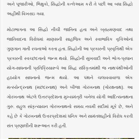
અને પૂજારીઓ, ભિક્ષુકો, સિદ્ધોની કત્લેઆમ કરી તે પછી આ બધા સિદ્ધો
અહીંથી વિખરાઇ ગયા.
મોટાભાગના આ સિદ્ધો નીચી જાતિના હતા અને બ્રાહ્મણવાદ તથા
જાતિવાદના વિરોધમાં માણસની સાહજિક અને સ્વાભાવિક વૃત્તિઓનાં
ગુણગાન ગાતી રચનાઓ કરતા હતા. સિદ્ધોની આ પ્રકારની પ્રવૃત્તિથી એક
પ્રકારની સ્વચ્છંદતાનો જન્મ થયો. સિદ્ધોની સુખવાદી અને ભોગ-પ્રધાન
યોગ-સાધનાની પ્રતિક્રિયારૂપે આ સિદ્ધ સંસ્કૃિતમાંથી જ નાથપંથીઓની
હઠયોગ સાધનાનો જન્મ થયો. આ પંથને ચલાવવાવાળા એક
મત્સ્યેન્દ્રનાથ (મછંદરનાથ) અને બીજા ગોરખનાથ (ગોરક્ષનાથ). આ
ગોરખનાથ એટલે ઉત્તરપ્રદેશના મુખ્યમંત્રી બનેલા યોગી આદિત્યનાથના
ગુરુ. રાહુલ સાંકૃત્યાયન ગોરખનાથનો સમય નવમી સદીમાં મૂકે છે, અને
કહે છે કે ગોરખનાથે ઉત્તરપ્રદેશમાં ધનિક અને સામંતશાહીનો વિરોધ કરતી
સંત પ્રણાલીની શરૂઆત કરી હતી.