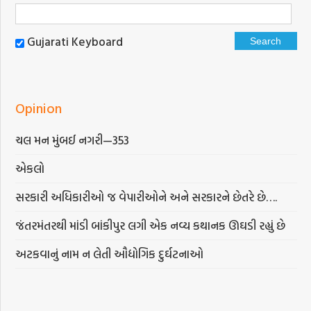
Gujarati Keyboard
Opinion
ચલ મન મુંબઈ નગરી—353
એકલો
સરકારી અધિકારીઓ જ વેપારીઓને અને સરકારને છેતરે છે….
જંતરમંતરથી માંડી બાંકીપુર લગી એક નવ્ય કથાનક ઊઘડી રહ્યું છે
અટકવાનું નામ ન લેતી ઔદ્યોગિક દુર્ઘટનાઓ