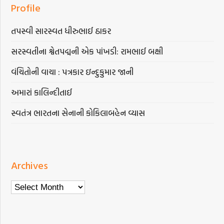
Profile
તપસ્વી સારસ્વત ધીરુભાઈ ઠાકર
સરસ્વતીના શ્વેતપદ્મની એક પાંખડી: રામભાઈ બક્ષી
વંચિતોની વાચા : પત્રકાર ઇન્દુકુમાર જાની
અમારાં કાલિન્દીતાઈ
સ્વતંત્ર ભારતના સેનાની કોકિલાબહેન વ્યાસ
Archives
Archives