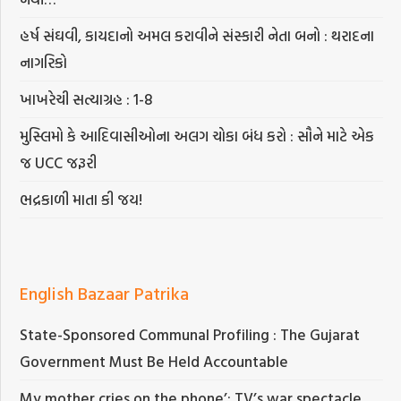
હર્ષ સંઘવી, કાયદાનો અમલ કરાવીને સંસ્કારી નેતા બનો : થરાદના
નાગરિકો
ખાખરેચી સત્યાગ્રહ : 1-8
મુસ્લિમો કે આદિવાસીઓના અલગ ચોકા બંધ કરો : સૌને માટે એક
જ UCC જરૂરી
ભદ્રકાળી માતા કી જય!
English Bazaar Patrika
State-Sponsored Communal Profiling : The Gujarat
Government Must Be Held Accountable
My mother cries on the phone’: TV’s war spectacle