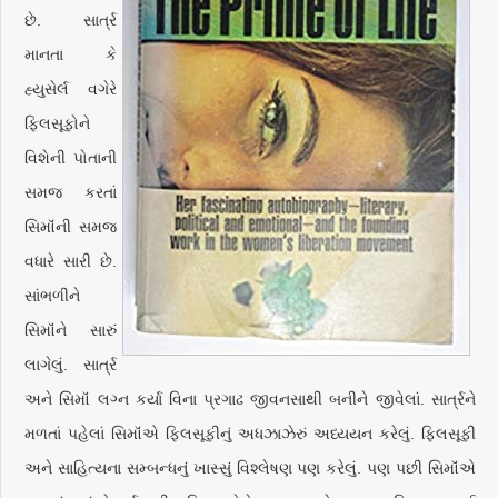
છે. સાર્ત્ર
માનતા કે
હ્યુસેર્લ વગેરે
ફિલસૂફોને
વિશેની પોતાની
સમજ કરતાં
સિમૉંની સમજ
વધારે સારી છે.
સાંભળીને
સિમૉંને સારું
લાગેલું. સાર્ત્ર
અને સિમૉં લગ્ન કર્યા વિના પ્રગાઢ જીવનસાથી બનીને જીવેલાં. સાર્ત્રને
મળતાં પહેલાં સિમૉંએ ફિલસૂફીનું અધઝાઝેરું અધ્યયન કરેલું. ફિલસૂફી
અને સાહિત્યના સમ્બન્ધનું ખાસ્સું વિશ્લેષણ પણ કરેલું. પણ પછી સિમૉંએ