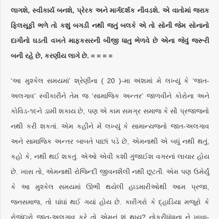
લાગશે, સ્વીકાર્ય બનશે, પ્રેરક અને માર્ગદર્શક નીવડશે. એ વાતોમાં જરાક
ફિલસૂફી ભળે તો કશું બગડી નથી જતું બલકે એ તો સોની જેમ સોનાનો
દાગીનો ઘડતી વખતે માફકસરની બીજી ધાતુ ભેળવે છે એના જેવું જરૂરી
બની રહે છે, કરણીય લાગે છે.
= = = =
‘આ મુશ્કેલ સમયમાં’ શ્રેણીના ( 20 )-મા અંશમાં મે લખ્યું કે ‘જાત-
અલગાવ’ સ્વીકારીને તેમ જ ‘સામાજિક અન્તર’ જાળવીને કોરોના અને
કોવિડ-૧૯ને ડામી શકાય છે, પણ એ કામ સમગ્ર સમાજ કે સૌ પ્રજાજનો
નથી કરી શકતાં. એમ કહીને મેં લખ્યું કે સામાન્યજનો જાત-અલગાવ
અને સામાજિક અન્તર બાબતે પાછાં પડે છે, એમનાથી એ બધું નથી થતું,
કહો કે, નથી થઈ શકતું. એઓ એવી કશી ગુંજાઈશ વગરનાં લાચાર હોય
છે. ખાસ તો, એમનાથી રોજિન્દી જીવનશૈલી નથી છૂટતી. એમ પણ ઉમેર્યું
કે આ મુશ્કેલ સમયમાં ઊભી થયેલી હાડમારીઓથી આમ પ્રજા,
જનસમાજ, તો ઘાંઘાં થઈ ગયાં હોય છે. કારીગરો કે દ્હાડિયા મજૂરો કે
રોજંદારો જાત-અલગાવ કરે તો એમનું શું થાય? નોકરીધંધાના ને ખાવા-