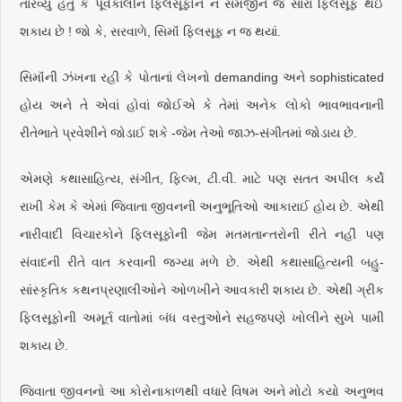
તારવ્યું હતું કે પૂર્વકાલીન ફિલસૂફોને ન સમજીને જ સારા ફિલસૂફ થઈ
શકાય છે ! જો કે, સરવાળે, સિમૉં ફિલસૂફ ન જ થયાં.
સિમૉંની ઝંખના રહી કે પોતાનાં લેખનો demanding અને sophisticated
હોય અને તે એવાં હોવાં જોઈએ કે તેમાં અનેક લોકો ભાવભાવનાની
રીતેભાતે પ્રવેશીને જોડાઈ શકે -જેમ તેઓ જાઝ-સંગીતમાં જોડાય છે.
એમણે કથાસાહિત્ય, સંગીત, ફિલ્મ, ટી.વી. માટે પણ સતત અપીલ કર્યે
રાખી કેમ કે એમાં જિવાતા જીવનની અનુભૂતિઓ આકારાઈ હોય છે. એથી
નારીવાદી વિચારકોને ફિલસૂફોની જેમ મતમતાન્તરોની રીતે નહીં પણ
સંવાદની રીતે વાત કરવાની જગ્યા મળે છે. એથી કથાસાહિત્યની બહુ-
સાંસ્કૃતિક કથનપ્રણાલીઓને ઓળખીને આવકારી શકાય છે. એથી ગ્રીક
ફિલસૂફોની અમૂર્ત વાતોમાં બંધ વસ્તુઓને સહજપણે ખોલીને સુખે પામી
શકાય છે.
જિવાતા જીવનનો આ કોરોનાકાળથી વધારે વિષમ અને મોટો કયો અનુભવ