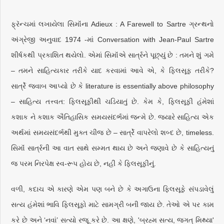
ફ્રૅન્ચમાં લખાયેલા સિમૉંના Adieux : A Farewell to Sartre ગ્રન્થનો
અંગ્રેજી અનુવાદ 1974 -માં Conversation with Jean-Paul Sartre
શીર્ષકથી પ્રકાશિત થયેલો. એમાં સિમૉંએ સાર્ત્રને પૂછ્યું છે : તમને શું ગમે
– તમને સાહિત્યકાર તરીકે યાદ કરવામાં આવે એ, કે ફિલસૂફ તરીકે?
સાર્ત્રે જવાબ આપ્યો છે કે literature is essentially above philosophy
– સાહિત્ય તત્ત્વત: ફિલસૂફીથી ચડિયાતું છે. કેમ કે, ફિલસૂફી હંમેશાં
કશાક ને કશાક ઐતિહાસિક સમયસંદર્ભમાં જન્મે છે. જ્યારે સાહિત્ય એક
અર્થમાં સમયસંદર્ભથી મુક્ત ચીજ છે – સાર્ત્રે વાપરેલો શબ્દ છે, timeless.
સિમૉં સાર્ત્રની આ વાત સાથે સમ્મત થાય છે અને જણાવે છે કે સાહિત્યનું
જ પરમ નિરપેક્ષ સ્વ-રૂપ હોય છે, નહીં કે ફિલસૂફીનું.
વળી, કદાચ એ કારણે એમ પણ બને છે કે અગાઉના ફિલસૂફે સંપડાવેલું
સત્ય હંમેશાં ભાવિ ફિલસૂફો માટે સામગ્રી બની જાય છે. તેઓ એ પર કામ
કરે છે અને ‘નવાં’ સત્યો રજૂ કરે છે. આ ક્ષણે, 'બ્રહ્મ સત્ય, જગત્ મિથ્યા'