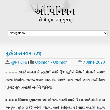
મુશ્કેલ સમયમાં (21)
સુમન શાહ
|
Opinion - Opinion
|
7 June 2020
= = = = સાર્ત્ર માનતા કે હ્યુસેર્લ વગેરે ફિલસૂફોને વિશેની પોતાની સમજ
કરતાં સિમૉંની સમજ વધારે સારી છે. સાર્ત્ર અને સિમૉં લગ્ન કર્યા વિના
પ્રગાઢ જીવનસાથી બનીને જીવેલાં = = = =
= = = = જિવાતા જીવનનો આ કોરોનાકાળથી વધારે વિષમ અને મોટો કયો
અનુભવ હોઈ શકે? એની જેટલી વાતો સાહિત્ય વડે થાય એટલી સહજ