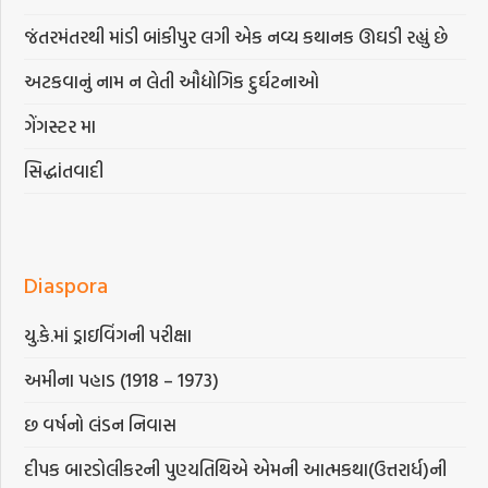
જંતરમંતરથી માંડી બાંકીપુર લગી એક નવ્ય કથાનક ઊઘડી રહ્યું છે
અટકવાનું નામ ન લેતી ઔદ્યોગિક દુર્ઘટનાઓ
ગેંગસ્ટર મા
સિદ્ધાંતવાદી
Diaspora
યુ.કે.માં ડ્રાઇવિંગની પરીક્ષા
અમીના પહાડ (1918 – 1973)
છ વર્ષનો લંડન નિવાસ
દીપક બારડોલીકરની પુણ્યતિથિએ એમની આત્મકથા(ઉત્તરાર્ધ)ની