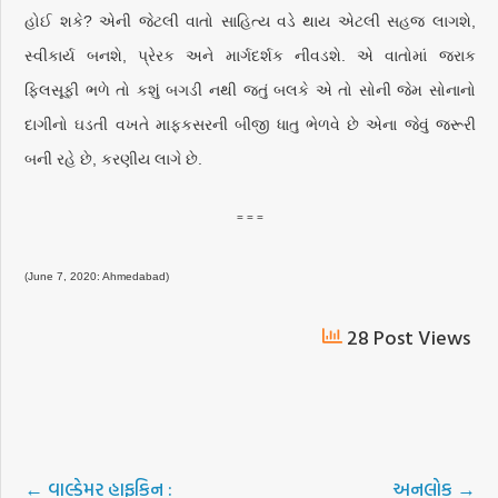
હોઈ શકે? એની જેટલી વાતો સાહિત્ય વડે થાય એટલી સહજ લાગશે,
સ્વીકાર્ય બનશે, પ્રેરક અને માર્ગદર્શક નીવડશે. એ વાતોમાં જરાક
ફિલસૂફી ભળે તો કશું બગડી નથી જતું બલકે એ તો સોની જેમ સોનાનો
દાગીનો ઘડતી વખતે માફકસરની બીજી ધાતુ ભેળવે છે એના જેવું જરૂરી
બની રહે છે, કરણીય લાગે છે.
= = =
(June 7, 2020: Ahmedabad)
28 Post Views
←
વાલ્ડેમર હાફકિન :
અનલોક
→