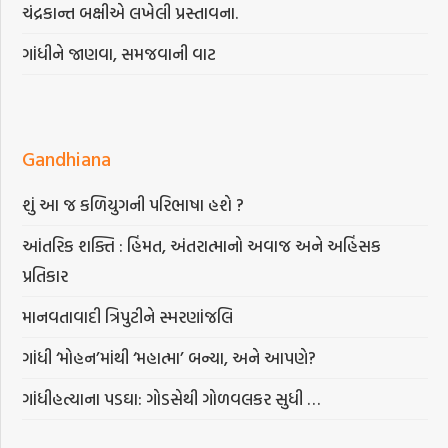
ચંદ્રકાન્ત બક્ષીએ લખેલી પ્રસ્તાવના.
ગાંધીને જાણવા, સમજવાની વાટ
Gandhiana
શું આ જ કળિયુગની પરિભાષા હશે ?
આંતરિક શક્તિ : હિંમત, અંતરાત્માનો અવાજ અને અહિંસક
પ્રતિકાર
માનવતાવાદી ત્રિપુટીને સ્મરણાંજલિ
ગાંધી ‘મોહન’માંથી ‘મહાત્મા’ બન્યા, અને આપણે?
ગાંધીહત્યાના પડઘા: ગોડસેથી ગોળવલકર સુધી …