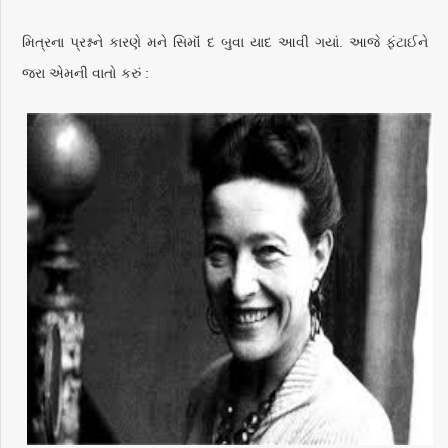
મિત્રના પ્રશ્નને કારણે મને સિમૉં દ બુવા યાદ આવી ગયાં. આજે ફંટાઈને
જરા એમની વાતો કરું :