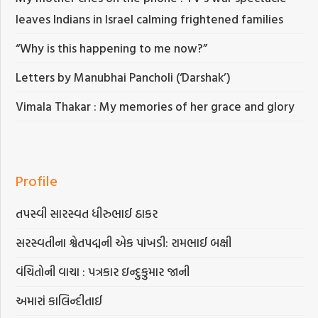
leaves Indians in Israel calming frightened families
“Why is this happening to me now?”
Letters by Manubhai Pancholi (‘Darshak’)
Vimala Thakar : My memories of her grace and glory
Profile
તપસ્વી સારસ્વત ધીરુભાઈ ઠાકર
સરસ્વતીના શ્વેતપદ્મની એક પાંખડી: રામભાઈ બક્ષી
વંચિતોની વાચા : પત્રકાર ઇન્દુકુમાર જાની
અમારાં કાલિન્દીતાઈ