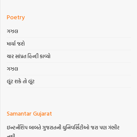
Poetry
ગઝલ
માર્યા જશે
ચાર સાંપ્રત હિન્દી કાવ્યો
ગઝલ
લૂંટ શકે તો લૂંટ
Samantar Gujarat
ઇન્ટર્નશિપ બાબતે ગુજરાતની યુનિવર્સિટીઓ જરા પણ ગંભીર
નથી…