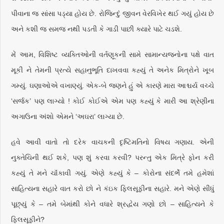
પીવાના જ સાંસા પડ્યા હોય છે. રોજિન્દું જીવન વેરવિખેર થઈ ગયું હોય છે
અને કશી જ સમજ નથી પડતી કે ગાડી પાછી ક્યારે પાટે ચડશે.
મેં આમ, વિશિષ્ટ વ્યક્તિઓની વર્તણૂકની સામે સામાન્યજનોના પક્ષે વાત
મૂકી ને તેમની પ્રત્યે સહાનુભૂતિ દાખવવા કહ્યું તે અનેક મિત્રોને ખૂબ
ગમ્યું. ઘણાઓએ વખાણ્યું. એક-બે જણને હું એ કારણે મારા આશ્ચર્ય વચ્ચે
‘સર્જક’ પણ લાગ્યો ! કોઈ કોઈએ એમ પણ કહ્યું કે મારી આ શ્રેણીના
અગાઉના અંશો એમને ‘અઘરા’ લાગ્યા છે.
હવે આવી વાતો તો દરેક વાચકની દૃષ્ટિમતિનો વિષય ગણાય. એની
નુક્તેચિની થઈ શકે, પણ શું કરવા કરવી? પરન્તુ એક મિત્રે ફોન કરી
કહ્યું તે મને ચૉંકાવી ગયું. એણે કહ્યું કે – કોરોના સંદર્ભે તમે હમેશાં
સાહિત્યના સહારે વાત કરો છો ને કંઇક ફિલસૂફીના સહારે. મને એણે સીધું
પૂછ્યું કે – તમે બેમાંથી કોને વધારે શ્રદ્ધેય ગણો છો – સાહિત્યને કે
ફિલસૂફીને?