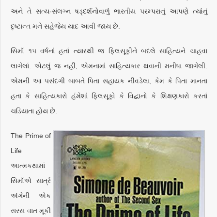
અને તે સત્ય-સંલગ્ન ષડ્દર્શનોવાળું ભારતીય પરમ્પરાનું આપણે ત્યાંનું
દૃષ્ટાન્ત મને સહેજેય યાદ આવી જાય છે.
સિમૉં ૧૫ વર્ષનાં હતાં ત્યારથી જ ફિલસૂફીને બદલે સાહિત્યને ચાહવા
લાગેલાં. એટલું જ નહીં, એમનામાં સાહિત્યકાર થવાની મનીષા જાગેલી.
એમની આ પસંદગી બાબતે પિતા સહાયક નીવડેલા, કેમ કે પિતા માનતા
હતા કે સાહિત્યકારો હંમેશાં ફિલસૂફો કે વિદ્વાનો કે શિક્ષણકારો કરતાં
ચડિયાતા હોય છે.
The Prime of
Life
આત્મકથામાં
સિમૉંએ સાર્ત્ર
અંગેની એક
સરસ વાત મૂકી