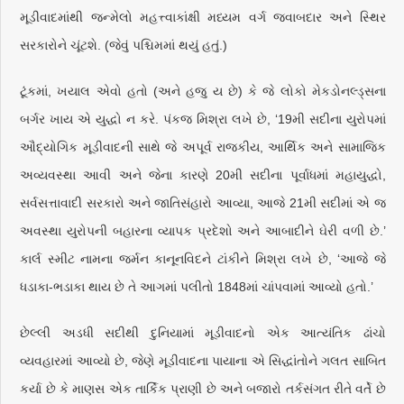
મૂડીવાદમાંથી જન્મેલો મહત્ત્વાકાંક્ષી મધ્યમ વર્ગ જવાબદાર અને સ્થિર
સરકારોને ચૂંટશે. (જેવું પશ્ચિમમાં થયું હતું.)
ટૂંકમાં, ખયાલ એવો હતો (અને હજુ ય છે) કે જે લોકો મેકડોનલ્ડ્સના
બર્ગર ખાય એ યુદ્ધો ન કરે. પંકજ મિશ્રા લખે છે, ‘19મી સદીના યુરોપમાં
ઔદ્યોગિક મૂડીવાદની સાથે જે અપૂર્વ રાજકીય, આર્થિક અને સામાજિક
અવ્યવસ્થા આવી અને જેના કારણે 20મી સદીના પૂર્વાધમાં મહાયુદ્ધો,
સર્વસત્તાવાદી સરકારો અને જાતિસંહારો આવ્યા, આજે 21મી સદીમાં એ જ
અવસ્થા યુરોપની બહારના વ્યાપક પ્રદેશો અને આબાદીને ઘેરી વળી છે.’
કાર્લ સ્મીટ નામના જર્મન કાનૂનવિદને ટાંકીને મિશ્રા લખે છે, ‘આજે જે
ધડાકા-ભડાકા થાય છે તે આગમાં પલીતો 1848માં ચાંપવામાં આવ્યો હતો.’
છેલ્લી અડધી સદીથી દુનિયામાં મૂડીવાદનો એક આત્યંતિક ઢાંચો
વ્યવહારમાં આવ્યો છે, જેણે મૂડીવાદના પાયાના એ સિદ્ધાંતોને ગલત સાબિત
કર્યા છે કે માણસ એક તાર્કિક પ્રાણી છે અને બજારો તર્કસંગત રીતે વર્તે છે