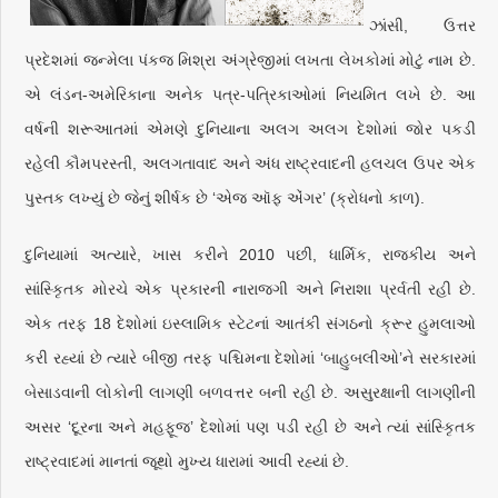
ઝાંસી, ઉત્તર
પ્રદેશમાં જન્મેલા પંકજ મિશ્રા અંગ્રેજીમાં લખતા લેખકોમાં મોટું નામ છે.
એ લંડન-અમેરિકાના અનેક પત્ર-પત્રિકાઓમાં નિયમિત લખે છે. આ
વર્ષની શરૂઆતમાં એમણે દુનિયાના અલગ અલગ દેશોમાં જોર પકડી
રહેલી કૌમપરસ્તી, અલગતાવાદ અને અંધ રાષ્ટ્રવાદની હલચલ ઉપર એક
પુસ્તક લખ્યું છે જેનું શીર્ષક છે ‘એજ ઑફ એંગર’ (ક્રોધનો કાળ).
દુનિયામાં અત્યારે, ખાસ કરીને 2010 પછી, ધાર્મિક, રાજકીય અને
સાંસ્કૃિતક મોરચે એક પ્રકારની નારાજગી અને નિરાશા પ્રર્વતી રહી છે.
એક તરફ 18 દેશોમાં ઇસ્લામિક સ્ટેટનાં આતંકી સંગઠનો ક્રૂર હુમલાઓ
કરી રહ્યાં છે ત્યારે બીજી તરફ પશ્ચિમના દેશોમાં ‘બાહુબલીઓ’ને સરકારમાં
બેસાડવાની લોકોની લાગણી બળવત્તર બની રહી છે. અસુરક્ષાની લાગણીની
અસર ‘દૂરના અને મહફૂજ’ દેશોમાં પણ પડી રહી છે અને ત્યાં સાંસ્કૃિતક
રાષ્ટ્રવાદમાં માનતાં જૂથો મુખ્ય ધારામાં આવી રહ્યાં છે.