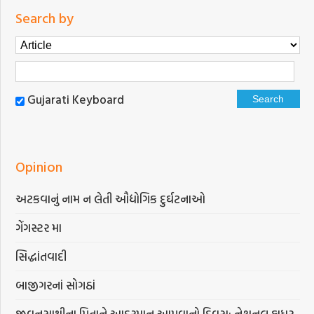
Search by
Gujarati Keyboard
Opinion
અટકવાનું નામ ન લેતી ઔદ્યોગિક દુર્ઘટનાઓ
ગેંગસ્ટર મા
સિદ્ધાંતવાદી
બાજીગરનાં સોગઠાં
જીવનસાથીના પિતાને આદરમાન આપવાનો દિવસ: નેશનલ ફાધર-