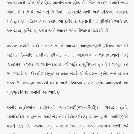
અન્યાયની એક પૌરાણિક માનસિકતા હોય છે જેમાં કેન્દ્ર સ્થાને ભાવ
એવો હોય છે કે, ‘જે થયું છે તેમાં મારી ત્રુટિ નથી અને ફરિયાદ કરવાનો
મને હક છે.’ મોટાભાગના ક્રોધ આ ફરિયાદ કરવાની લાગણીમાંથી આવે છે.
અન્યાય, ફરિયાદ, ક્રોધ અને આતંક એકબીજાના પાડોશી છે.
વ્યક્તિ તરીકે અને સમાજ તરીકે આપણે આજુબાજુની દુનિયા પાસેથી
બહેતર ઉમ્મીદ રાખીએ છીએ. આમાં આધુનિક અર્થવ્યવસ્થાનું પેલું
‘કસ્ટમર’ કલ્ચર જ જવાબદાર છે, જે બહેતર સુવિધાના હકને મજબૂત કરે
છે. જ્યારે આ ઉમ્મીદ સંતુષ્ટ ન થાય ત્યારે એ વિવશતા ક્રોધ રૂપે વ્યક્ત
થાય છે. આપણા આપસી ક્રોધ અને સંસારમાં ચાલતા ક્રોધ માણસની આ
મૂળભૂત વિવશતામાંથી જ આવે છે.
અર્થશાસ્ત્રીઓને માણસની અકલમંદી(રેશનાલિટી)માં શ્રદ્ધા હતી,
દાર્શનિકોને માણસના આક્રોશની (રિસેન્ટમેન્ટ) ખબર હતી. ગાંધીજીએ
કહ્યું હતું કે, ‘અર્થશાસ્ત્ર અને નીતિશાસ્ત્ર વચ્ચે તફાવત નથી. જે