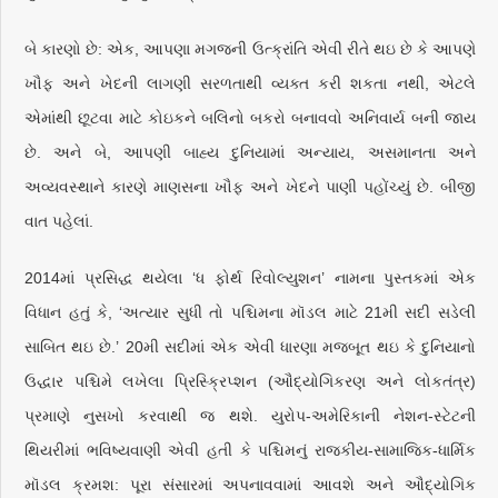
બે કારણો છે: એક, આપણા મગજની ઉત્ક્રાંતિ એવી રીતે થઇ છે કે આપણે
ખૌફ અને ખેદની લાગણી સરળતાથી વ્યક્ત કરી શકતા નથી, એટલે
એમાંથી છૂટવા માટે કોઇકને બલિનો બકરો બનાવવો અનિવાર્ય બની જાય
છે. અને બે, આપણી બાહ્ય દુનિયામાં અન્યાય, અસમાનતા અને
અવ્યવસ્થાને કારણે માણસના ખૌફ અને ખેદને પાણી પહોંચ્યું છે. બીજી
વાત પહેલાં.
2014માં પ્રસિદ્ધ થયેલા ‘ધ ફોર્થ રિવોલ્યુશન’ નામના પુસ્તકમાં એક
વિધાન હતું કે, ‘અત્યાર સુધી તો પશ્ચિમના મૉડલ માટે 21મી સદી સડેલી
સાબિત થઇ છે.’ 20મી સદીમાં એક એવી ધારણા મજબૂત થઇ કે દુનિયાનો
ઉદ્ધાર પશ્ચિમે લખેલા પ્રિસ્ક્રિપ્શન (ઔદ્યોગિકરણ અને લોકતંત્ર)
પ્રમાણે નુસખો કરવાથી જ થશે. યુરોપ-અમેરિકાની નેશન-સ્ટેટની
થિયરીમાં ભવિષ્યવાણી એવી હતી કે પશ્ચિમનું રાજકીય-સામાજિક-ધાર્મિક
મૉડલ ક્રમશ: પૂરા સંસારમાં અપનાવવામાં આવશે અને ઔદ્યોગિક