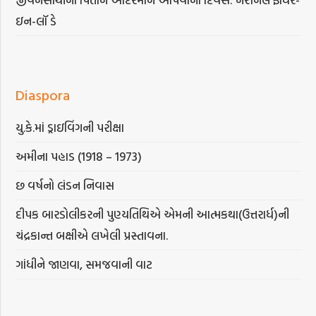
ઇન-લૉ ડે
Diaspora
યુ.કે.માં ડ્રાઇવિંગની પરીક્ષા
અમીના પહાડ (1918 – 1973)
છ વર્ષનો લંડન નિવાસ
દીપક બારડોલીકરની પુણ્યતિથિએ એમની આત્મકથા(ઉત્તરાર્ધ)ની
ચંદ્રકાન્ત બક્ષીએ લખેલી પ્રસ્તાવના.
ગાંધીને જાણવા, સમજવાની વાટ