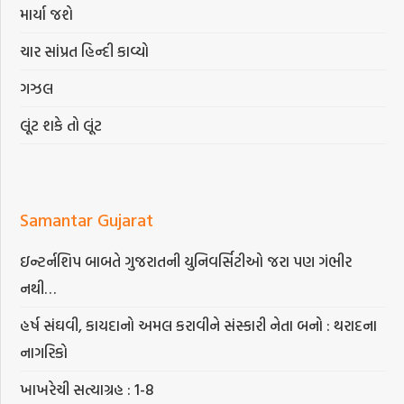
માર્યા જશે
ચાર સાંપ્રત હિન્દી કાવ્યો
ગઝલ
લૂંટ શકે તો લૂંટ
Samantar Gujarat
ઇન્ટર્નશિપ બાબતે ગુજરાતની યુનિવર્સિટીઓ જરા પણ ગંભીર
નથી…
હર્ષ સંઘવી, કાયદાનો અમલ કરાવીને સંસ્કારી નેતા બનો : થરાદના
નાગરિકો
ખાખરેચી સત્યાગ્રહ : 1-8