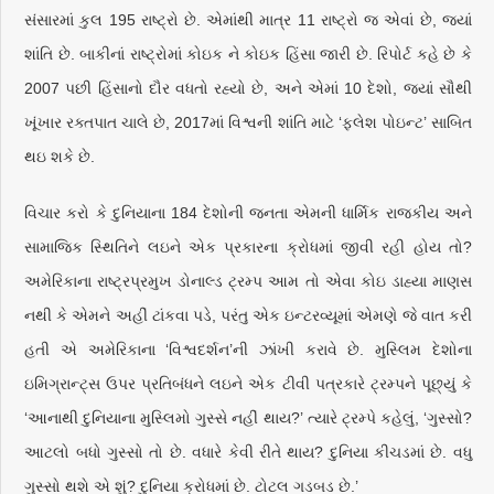
સંસારમાં કુલ 195 રાષ્ટ્રો છે. એમાંથી માત્ર 11 રાષ્ટ્રો જ એવાં છે, જ્યાં
શાંતિ છે. બાકીનાં રાષ્ટ્રોમાં કોઇક ને કોઇક હિંસા જારી છે. રિપોર્ટ કહે છે કે
2007 પછી હિંસાનો દૌર વધતો રહ્યો છે, અને એમાં 10 દેશો, જ્યાં સૌથી
ખૂંખાર રક્તપાત ચાલે છે, 2017માં વિશ્વની શાંતિ માટે ‘ફ્લેશ પોઇન્ટ’ સાબિત
થઇ શકે છે.
વિચાર કરો કે દુનિયાના 184 દેશોની જનતા એમની ધાર્મિક રાજકીય અને
સામાજિક સ્થિતિને લઇને એક પ્રકારના ક્રોધમાં જીવી રહી હોય તો?
અમેરિકાના રાષ્ટ્રપ્રમુખ ડોનાલ્ડ ટ્રમ્પ આમ તો એવા કોઇ ડાહ્યા માણસ
નથી કે એમને અહીં ટાંકવા પડે, પરંતુ એક ઇન્ટરવ્યૂમાં એમણે જે વાત કરી
હતી એ અમેરિકાના ‘વિશ્વદર્શન’ની ઝાંખી કરાવે છે. મુસ્લિમ દેશોના
ઇમિગ્રાન્ટ્સ ઉપર પ્રતિબંધને લઇને એક ટીવી પત્રકારે ટ્રમ્પને પૂછ્યું કે
‘આનાથી દુનિયાના મુસ્લિમો ગુસ્સે નહીં થાય?’ ત્યારે ટ્રમ્પે કહેલું, ‘ગુસ્સો?
આટલો બધો ગુસ્સો તો છે. વધારે કેવી રીતે થાય? દુનિયા કીચડમાં છે. વધુ
ગુસ્સો થશે એ શું? દુનિયા ક્રોધમાં છે. ટોટલ ગડબડ છે.’