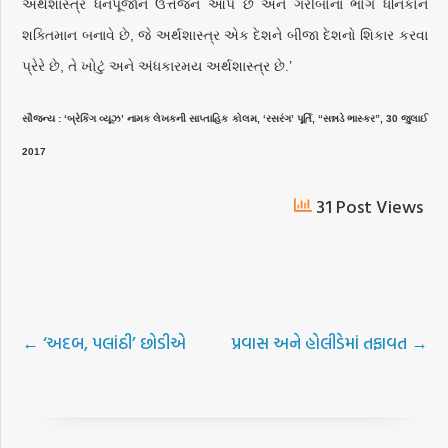
અર્થશાસ્ત્ર ધનપૂજાને ઉત્તેજન આપે છે અને ગરીબોના ભોગે ધનિકોને
શક્તિમાન બનાવે છે, જે અર્થશાસ્ત્ર એક દેશને બીજા દેશનો શિકાર કરવા
પ્રેરે છે, તે ખોટું અને અંધકારમય અર્થશાસ્ત્ર છે.’
સૌજન્ય : ‘બ્રેકિંગ વ્યૂઝ’ નામક લેખકની સાપ્તાહિક કોલમ, ‘રસરંગ’ પૂર્તિ, “સન્નડે ભાસ્કર”, 30 જુલાઈ
2017
31 Post Views
←
‘અદબ, પલાંઠી’ છોડીએ
પ્રવાસ અને હોલીડેમાં તફાવત
→