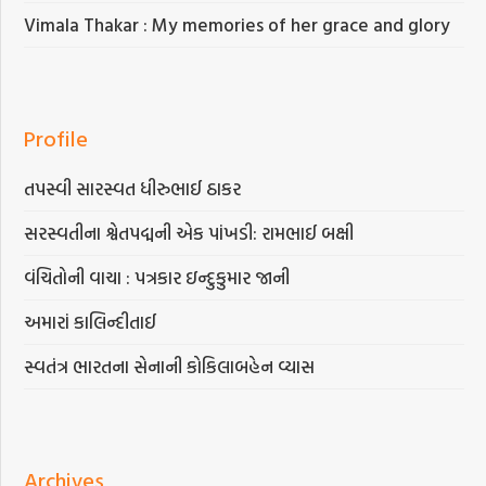
Vimala Thakar : My memories of her grace and glory
Profile
તપસ્વી સારસ્વત ધીરુભાઈ ઠાકર
સરસ્વતીના શ્વેતપદ્મની એક પાંખડી: રામભાઈ બક્ષી
વંચિતોની વાચા : પત્રકાર ઇન્દુકુમાર જાની
અમારાં કાલિન્દીતાઈ
સ્વતંત્ર ભારતના સેનાની કોકિલાબહેન વ્યાસ
Archives