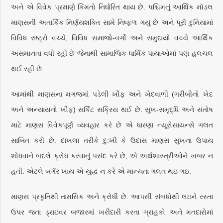
અને એ વિવેક પ્રમાણે કિંમતો નિર્ધારિત થાય છે. પશ્ચિમનું આર્થિક મૉડલ
માણસની અતાર્કિક નિર્ણયશક્તિ સામે નિષ્ફળ ગયું છે અને પૂરી દુનિયામાં
વિવિધ રાષ્ટ્રો વચ્ચે, વિવિધ સમાજો-વર્ગો અને સમુદાયો વચ્ચે આર્થિક
અસમાનતા વધી રહી છે જેનાથી સામાજિક-ધાર્મિક પાયાઓમાં પણ હલચલ
થઈ રહી છે.
આમાંથી માણસના મગજમાં પડેલી ખૌફ અને ખેદવાળી (ગરીબીનો ખેદ
અને અન્યાયનો ખૌફ) સર્કિટ સક્રિય થઈ છે. સુખ-સમૃદ્ધિ અને સંતોષ
માટે માણસ વિવેકપૂર્ણ વ્યવહાર કરે છે એ ધારણા ન્યૂરોસાયન્સે ગલત
સાબિત કરી છે. દાખલા તરીકે દુ:ખી કે ઉદાસ માણસ સુખના ઉપાય
શોધવાને બદલે ક્રોધ કરવાનું પસંદ કરે છે, એ અર્થશાસ્ત્રીઓને ખબર ન
હતી. એટલે બર્ગર ખાય એ યુદ્ધ ન કરે એ માન્યતા ગલત થઇ ગઇ.
માણસ પ્રકૃતિથી તામસિક અને ક્રોધી છે. આપસી સંબંધોથી લઇને રસ્તા
ઉપર જતા ડ્રાઇવર બજારમાં ખરીદારી કરતા ગ્રાહકો અને મતદારોમાં