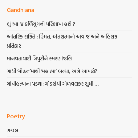
Gandhiana
શું આ જ કળિયુગની પરિભાષા હશે ?
આંતરિક શક્તિ : હિંમત, અંતરાત્માનો અવાજ અને અહિંસક
પ્રતિકાર
માનવતાવાદી ત્રિપુટીને સ્મરણાંજલિ
ગાંધી ‘મોહન’માંથી ‘મહાત્મા’ બન્યા, અને આપણે?
ગાંધીહત્યાના પડઘા: ગોડસેથી ગોળવલકર સુધી …
Poetry
ગઝલ