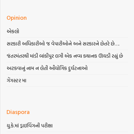
Opinion
એકલો
સરકારી અધિકારીઓ જ વેપારીઓને અને સરકારને છેતરે છે….
જંતરમંતરથી માંડી બાંકીપુર લગી એક નવ્ય કથાનક ઊઘડી રહ્યું છે
અટકવાનું નામ ન લેતી ઔદ્યોગિક દુર્ઘટનાઓ
ગેંગસ્ટર મા
Diaspora
યુ.કે.માં ડ્રાઇવિંગની પરીક્ષા