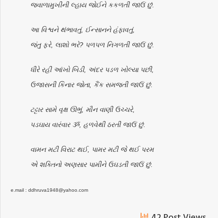
જ્વાળામુખીની લ્હાય જોઈને કકળતી જાઉં છું.
આ વિશ્વને થંભાવતું, ઈન્સાનને હંફાવતું,
જંતુ ફરે, લાશો ભરે? પળપળ નિગળતી જાઉં છું.
ધીરે રહી આંખો બિડી, અંદર પડળ ખોલ્યા પછી,
ઉજાસની કિનાર જોતા, કૈંક સમજતી જાઉં છું.
ટટ્ટાર સામે વૃક્ષ ઊભું, મૌન વાણી ઉચ્ચરે,
પડઘાય વારંવાર ૐ, હળવેથી ઠરતી જાઉં છું.
વામન મટી વિરાટ થઈ, પામર મટી જે થઈ પરમ
એ શક્તિનો અણસાર પામીને ઉઘડતી જાઉં છું.
e.mail : ddhruva1948@yahoo.com
42 Post Views