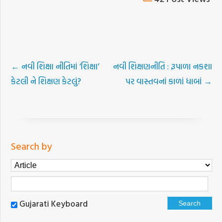
←
નવી શિક્ષા નીતિમાં ‘શિક્ષા’
નવી શિક્ષણનીતિ : રૂપાળા નકશા
કેટલી ને શિક્ષણ કેટલું?
પર વાસ્તવનાં કાળાં ધાબાં
→
Search by
Gujarati Keyboard