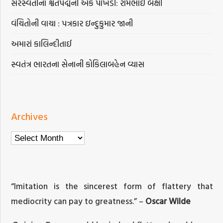
સરસ્વતીના શ્વેતપદ્મની એક પાંખડી: રામભાઈ બક્ષી
વંચિતોની વાચા : પત્રકાર ઇન્દુકુમાર જાની
અમારાં કાલિન્દીતાઈ
સ્વતંત્ર ભારતના સેનાની કોકિલાબહેન વ્યાસ
Archives
Archives
“Imitation is the sincerest form of flattery that
mediocrity can pay to greatness.” –
Oscar Wilde