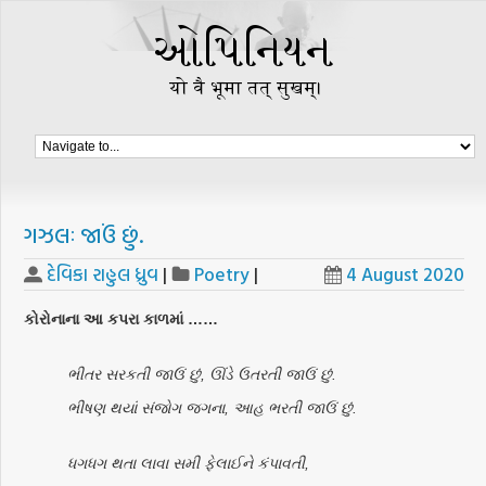
ગઝલઃ જાઉં છું.
દેવિકા રાહુલ ધ્રુવ
|
Poetry
|
4 August 2020
કોરોનાના આ કપરા કાળમાં ……
ભીતર સરકતી જાઉં છું, ઊંડે ઉતરતી જાઉં છું.
ભીષણ થયાં સંજોગ જગના, આહ ભરતી જાઉં છું.
ધગધગ થતા લાવા સમી ફેલાઈને કંપાવતી,