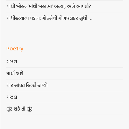
ગાંધી ‘મોહન’માંથી ‘મહાત્મા’ બન્યા, અને આપણે?
ગાંધીહત્યાના પડઘા: ગોડસેથી ગોળવલકર સુધી …
Poetry
ગઝલ
માર્યા જશે
ચાર સાંપ્રત હિન્દી કાવ્યો
ગઝલ
લૂંટ શકે તો લૂંટ