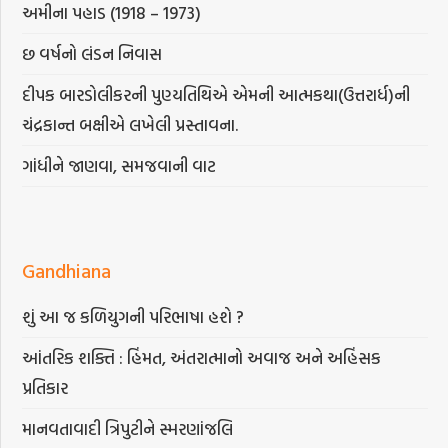
અમીના પહાડ (1918 – 1973)
છ વર્ષનો લંડન નિવાસ
દીપક બારડોલીકરની પુણ્યતિથિએ એમની આત્મકથા(ઉત્તરાર્ધ)ની
ચંદ્રકાન્ત બક્ષીએ લખેલી પ્રસ્તાવના.
ગાંધીને જાણવા, સમજવાની વાટ
Gandhiana
શું આ જ કળિયુગની પરિભાષા હશે ?
આંતરિક શક્તિ : હિંમત, અંતરાત્માનો અવાજ અને અહિંસક
પ્રતિકાર
માનવતાવાદી ત્રિપુટીને સ્મરણાંજલિ