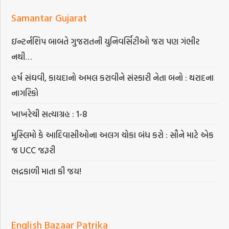
Samantar Gujarat
ઇન્ટર્નશિપ બાબતે ગુજરાતની યુનિવર્સિટીઓ જરા પણ ગંભીર
નથી…
હર્ષ સંઘવી, કાયદાનો અમલ કરાવીને સંસ્કારી નેતા બનો : થરાદના
નાગરિકો
ખાખરેચી સત્યાગ્રહ : 1-8
મુસ્લિમો કે આદિવાસીઓના અલગ ચોકા બંધ કરો : સૌને માટે એક
જ UCC જરૂરી
ભદ્રકાળી માતા કી જય!
English Bazaar Patrika