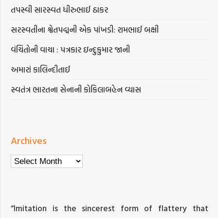
તપસ્વી સારસ્વત ધીરુભાઈ ઠાકર
સરસ્વતીના શ્વેતપદ્મની એક પાંખડી: રામભાઈ બક્ષી
વંચિતોની વાચા : પત્રકાર ઇન્દુકુમાર જાની
અમારાં કાલિન્દીતાઈ
સ્વતંત્ર ભારતના સેનાની કોકિલાબહેન વ્યાસ
Archives
Archives
“Imitation is the sincerest form of flattery that