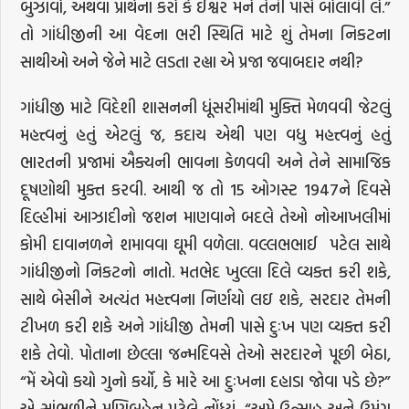
બુઝાવો, અથવા પ્રાર્થના કરો કે ઈશ્વર મને તેની પાસે બોલાવી લે.”
તો ગાંધીજીની આ વેદના ભરી સ્થિતિ માટે શું તેમના નિકટના
સાથીઓ અને જેને માટે લડતા રહ્યા એ પ્રજા જવાબદાર નથી?
ગાંધીજી માટે વિદેશી શાસનની ધૂંસરીમાંથી મુક્તિ મેળવવી જેટલું
મહત્ત્વનું હતું એટલું જ, કદાચ એથી પણ વધુ મહત્ત્વનું હતું
ભારતની પ્રજામાં ઐક્યની ભાવના કેળવવી અને તેને સામાજિક
દૂષણોથી મુક્ત કરવી. આથી જ તો 15 ઓગસ્ટ 1947ને દિવસે
દિલ્હીમાં આઝાદીનો જશન માણવાને બદલે તેઓ નોઆખલીમાં
કોમી દાવાનળને શમાવવા ઘૂમી વળેલા. વલ્લભભાઈ પટેલ સાથે
ગાંધીજીનો નિકટનો નાતો. મતભેદ ખુલ્લા દિલે વ્યક્ત કરી શકે,
સાથે બેસીને અત્યંત મહત્ત્વના નિર્ણયો લઇ શકે, સરદાર તેમની
ટીખળ કરી શકે અને ગાંધીજી તેમની પાસે દુઃખ પણ વ્યક્ત કરી
શકે તેવો. પોતાના છેલ્લા જન્મદિવસે તેઓ સરદારને પૂછી બેઠા,
“મેં એવો કયો ગુનો કર્યો, કે મારે આ દુઃખના દહાડા જોવા પડે છે?”
એ સાંભળીને મણિબહેન પટેલે નોંધ્યું, “અમે ઉત્સાહ અને ઉમંગ