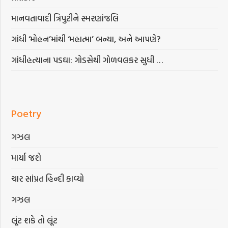
માનવતાવાદી ત્રિપુટીને સ્મરણાંજલિ
ગાંધી ‘મોહન’માંથી ‘મહાત્મા’ બન્યા, અને આપણે?
ગાંધીહત્યાના પડઘા: ગોડસેથી ગોળવલકર સુધી …
Poetry
ગઝલ
માર્યા જશે
ચાર સાંપ્રત હિન્દી કાવ્યો
ગઝલ
લૂંટ શકે તો લૂંટ