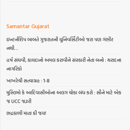
Samantar Gujarat
ઇન્ટર્નશિપ બાબતે ગુજરાતની યુનિવર્સિટીઓ જરા પણ ગંભીર
નથી…
હર્ષ સંઘવી, કાયદાનો અમલ કરાવીને સંસ્કારી નેતા બનો : થરાદના
નાગરિકો
ખાખરેચી સત્યાગ્રહ : 1-8
મુસ્લિમો કે આદિવાસીઓના અલગ ચોકા બંધ કરો : સૌને માટે એક
જ UCC જરૂરી
ભદ્રકાળી માતા કી જય!