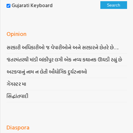
Gujarati Keyboard
Opinion
સરકારી અધિકારીઓ જ વેપારીઓને અને સરકારને છેતરે છે….
જંતરમંતરથી માંડી બાંકીપુર લગી એક નવ્ય કથાનક ઊઘડી રહ્યું છે
અટકવાનું નામ ન લેતી ઔદ્યોગિક દુર્ઘટનાઓ
ગેંગસ્ટર મા
સિદ્ધાંતવાદી
Diaspora