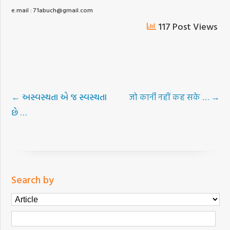
e.mail : 71abuch@gmail.com
117 Post Views
←
અસ્વસ્થતા એ જ સ્વસ્થતા
जो कार्नी नहीं कह सके …
→
છે …
Search by