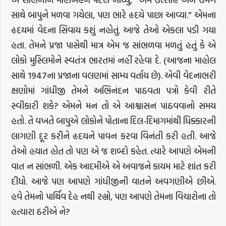
સાથે બાપુને મળવા ગયેલા, પણ ભારે હૃદયે પાછા આવ્યા.” એમના
હૃદયમાં વેદના સિવાય કશું નહોતું. આજે તેઓ એકલા પડી ગયા
હતા. તેમને પ્રજા પાસેથી માત્ર એમ જ સાંભળવા મળતું હતું કે એ
લોકો મુસ્લિમોને સ્વતંત્ર ભારતમાં નહીં રહેવા દે. (આજના માહોલ
સાથે 1947ના પ્રજાના વલણમાં સામ્ય વર્તાય છે). એવી વેદનાભરી
ક્ષણોમાં ગાંધીજી તેમને અભિનંદન પાઠવતા પત્રો કેવી રીતે
સ્વીકારી શકે? એમને મન તો એ આશ્વાસન પાઠવવાનો સમય
હતો. તે વખતે બાપુએ લોકોને પોતાના દિલ-દિમાગમાંથી ધિક્કારની
લાગણી દૂર કરીને હૃદયને પાવન કરવા વિનંતી કરી હતી. આજે
તેઓ હયાત હોત તો પણ એ જ શબ્દો કહેત. ત્યારે આપણે એમની
વાત ન સાંભળી. એક આદમીએ એ અવાજને કાયમ માટે શાંત કરી
દીધો. આજે પણ આપણે ગાંધીજીની વાતને અવગણીએ છીએ.
હવે તેમનો પાર્થિવ દેહ નથી રહ્યો, પણ આપણે તેમના વિચારોના તો
હત્યારા ઠરીએ ને?