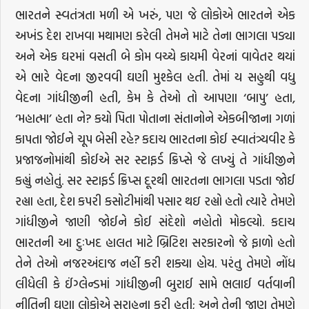
ભારતને સ્વતંત્રતા મળી એ ખરું, પણ જે લોકોએ ભારતને એક
અખંડ દેશ રાખવા મથામણ કરેલી તેમને માટે તેના ભાગલા પડ્યા
અને એક ઘરમાં વસતી બે કોમ વચ્ચે કાયમી વેરનાં વાવેતર થયાં
એ ભારે વેદના જીરવવી ઘણી મુશ્કેલ હતી. તેમાં ય સહુથી વધુ
વેદના ગાંધીજીની હતી, કેમ કે તેઓ તો આપણા ‘બાપુ’ હતા,
‘મહાત્મા’ હતા ને? કયો પિતા પોતાના સંતાનોને એકબીજાના ગળાં
કાપતા જોઈને ચૂપ બેસી રહે? કદાચ ભારતના કોઈ સ્વાતંત્ર્યવીર કે
પ્રજાજનોમાંથી કોઈએ સર સ્ટાફર્ડ ક્રિપ્સે જે લખ્યું તે ગાંધીજીને
કહ્યું નહોતું. સર સ્ટાફર્ડ ક્રિપ્સ દૂરથી ભારતના ભાગલા પડતા જોઈ
રહ્યા હતા, દેશ કપરી કસોટીમાંથી પસાર થઇ રહ્યો હતો ત્યારે તેમણે
ગાંધીજીને જાણી જોઈને કોઈ સંદેશો નહોતો મોકલ્યો. કદાચ
ભારતની આ દુઃખદ હાલત માટે બ્રિટિશ સરકારનો જે ફાળો હતો
તેને તેઓ નજરઅંદાજ નહીં કરી શક્યા હોય. પરંતુ તેમણે નોંધ
લીધેલી કે ઈંગ્લેન્ડમાં ગાંધીજીની બુરાઈ સામે ભલાઈ વર્તવાની
નીતિની ઘણા લોકોએ સરાહના કરી હતી; અને તેની જાણ તેમણે