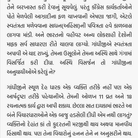
તેને બરખાસ્ત કરી દેવાનું સૂચવેલું. પરંતુ કાઁગ્રેસ કાર્યકર્તાઓને
પોતે મેળવેલી આઝાદીના ફળ ચાખવાની એષણા જાગી, એટલે
સ્વતંત્રતા મળેવવાના સાધન(અહિંસા)ની પવિત્રતા હવે કાળબાહ્ય
લાગવા માંડી. અને ભારતનો વહીવટ અન્ય લોકશાહી દેશોની
માફક સર્વ સાધારણ રીતે ચાલવા લાગ્યો. ગાંધીજીએ સ્વતંત્રતા
અપાવી એ યાદ રાખ્યું, તેમના ઉસૂલોને તેમના અસ્થિ સાથે ગંગામાં
વિસર્જિત કરી દીધા. અસ્થિ વિસર્જન તો ગાંધીજીના
અનુયાયીઓએ કરેલું ને?
ગાંધીજીને સ્થૂળ દેહ ધારક એક વ્યક્તિ તરીકે નહીં પણ એક
આર્ષદૃષ્ટા તરીકે પહેચાનીએ. તેમની ઓળખ 11 વ્રત અને 18
રચનાત્મક કાર્ય દ્વારા આપી શકાય. છેલ્લા સાત દાયકામાં ભારતે આ
બંને વિચારધારાઓને એક બાજુ હડસેલી દીધી એમ નથી લાગતું?
વ્યક્તિનો દેહાંત કાં તો કુદરતની મરજીથી થાય અથવા માનવીય
હિંસાથી થાય. પણ તેના વિચારોનું હનન તેને ન અનુસરીને થાય.