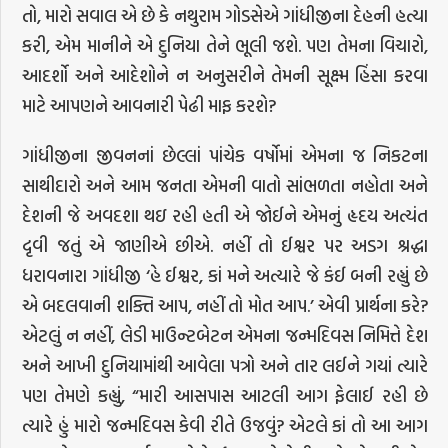
તો, મારો સવાલ એ છે કે નથુરામ ગોડસેએ ગાંધીજીના દેહની હત્યા
કરી, એમ માનીને એ દુનિયા તેને ભૂલી જશે. પણ તેમના વિચારો,
આદર્શો અને આદેશોને ન અનુસરીને તેમની સૂક્ષ્મ હિંસા કરવા
માટે આપણને આવનારી પેઢી માફ કરશે?
ગાંધીજીના જીવનનાં છેલ્લાં પાંચેક વર્ષોમાં એમના જ નિકટના
સાથીદારો અને આમ જનતા એમની વાતો સાંભળતા નહોતા અને
દેશની જે અવદશા થઇ રહી હતી એ જોઈને એમનું હૃદય અત્યંત
દૃવી જતું એ જાણીએ છીએ. નહીં તો ઈશ્વર પર અડગ શ્રદ્ધા
ધરાવનારા ગાંધીજી ‘હે ઈશ્વર, કાં મને અત્યારે જે કંઈ બની રહ્યું છે
એ બદલવાની શક્તિ આપ, નહીં તો મોત આપ.’ એવી પ્રાર્થના કરે?
એટલું ન નહીં, લેડી માઉન્ટબેટન એમના જન્મદિવસ નિમિત્તે દેશ
અને આખી દુનિયામાંથી આવેલા પત્રો અને તાર લઈને ગયાં ત્યારે
પણ તેમણે કહ્યું, “મારી આસપાસ આટલી આગ ફેલાઈ રહી છે
ત્યારે હું મારો જન્મદિવસ કેવી રીતે ઉજવું? એટલે કાં તો આ આગ