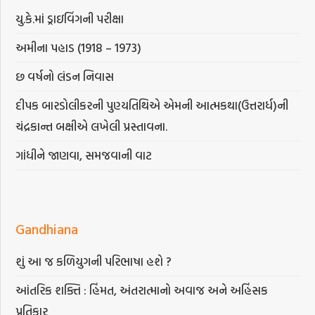
યુ.કે.માં ડ્રાઇવિંગની પરીક્ષા
અમીના પહાડ (1918 – 1973)
છ વર્ષનો લંડન નિવાસ
દીપક બારડોલીકરની પુણ્યતિથિએ એમની આત્મકથા(ઉત્તરાર્ધ)ની
ચંદ્રકાન્ત બક્ષીએ લખેલી પ્રસ્તાવના.
ગાંધીને જાણવા, સમજવાની વાટ
Gandhiana
શું આ જ કળિયુગની પરિભાષા હશે ?
આંતરિક શક્તિ : હિંમત, અંતરાત્માનો અવાજ અને અહિંસક
પ્રતિકાર