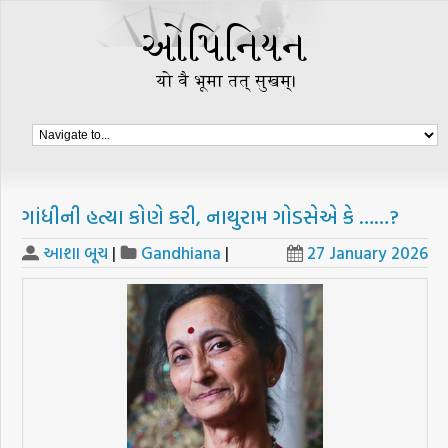
ગાંધીની હત્યા કોણે કરી, નાથુરામ ગોડસેએ કે ……?
આશા બૂચ
|
Gandhiana
|
27 January 2026