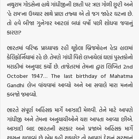
નથુરામ ગોડસેના હાથે ગાંધીજીની છાતી પર ત્રણ ગોળી છૂટી અને
‘હે રામ’ના ઉચ્ચાર સાથે પ્રાણ તજ્યા એ તો જગ જાહેર ઘટના છે.
તો હવે બીજા ગુનેગાર આટલાં બધાં વર્ષો પછી શોધવા જવાનું
કારણ?
ભારતમાં વરિષ્ઠ પ્રાધ્યાપક રહી ચૂકેલા બ્રિજમોહન હેડા હાલમાં
કેલિફોર્નિયામાં રહે છે. તેમણે ગાંધી વિશે લખાયેલાં ઘણાં પુસ્તકોનો
મરાઠીમાં અનુવાદ કર્યો છે. તાજેતરમાં તેમના દ્વારા લિખિત 2nd
October 1947… The last birthday of Mahatma
Gandhi લેખ વાંચવામાં આવ્યો અને આ સવાલે મારા મનનો
કબજો જમાવ્યો.
ભારતે સંપૂર્ણ અહિંસક માર્ગે આઝાદી મેળવી. તેને માટે આપણે
ગાંધીજી અને તેમના અનુયાયીઓને યશ આપતા આવ્યા છીએ.
આઝાદી બાદ ભારતની સરકાર અને પ્રજાએ અહિંસક માર્ગે
શાસન ચલાવ્યું છે એમ કહી શકાશે? તો આપણું દેશનું સુરક્ષાનું