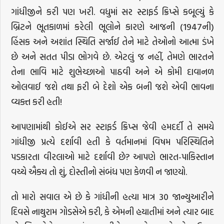
ગાંધીજીને કરી પણ ખરી. વધુમાં સર સ્ટાફર્ડ ક્રિપ્સે કબૂલ્યું કે
બ્રિટને ભૂતકાળમાં કરેલી ભૂલોને કારણે આજની (1947ની)
હિંસક અને અશાંત સ્થિતિ સર્જાઈ તેને માટે તેઓનો આત્મા ડંખે
છે અને સતત પીડા ભોગવે છે. એટલું જ નહીં, તેમણે ભારતને
તેના ભાવિ માટે શુભેચ્છાઓ પાઠવી અને એ કોમી દાવાનળ
ઓલવાઈ જશે તથા ફરી બે દેશો એક બની જશે એવી ભાવના
વ્યક્ત કરી હતી!
આપણામાંથી કોઈએ સર સ્ટાફર્ડ ક્રિપ્સ જેવી હમદર્દી તે સમયે
ગાંધીજી પ્રત્યે દર્શાવી હતી કે વર્તમાનમાં વિષમ પરિસ્થિતિને
પડકારતા વીરલાઓ માટે દર્શાવી છે? આપણે ભારત-પાકિસ્તાન
વચ્ચે ઐક્ય તો શું, દોસ્તીનો સંબંધ પણ કેળવી ન જાણ્યો.
તો મારો સવાલ એ છે કે ગાંધીની હત્યા માત્ર 30 જાન્યુઆરીને
દિવસે નાથુરામ ગોડસેએ કરી, કે એમની હયાતીમાં અને ત્યાર બાદ