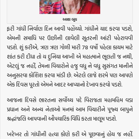
આશા બૂચ
ફરી ગાંધી નિર્વાણ દિન આવી પહોંચ્યો. ગાંધીને યાદ કરવા પડશે,
એમની સમાધિ પર ઉછીની લાવેલી સૂતરની આંટી પહેરાવવી
પડશે. શું કરીએ, ત્રણ ત્રણ ગોળી મારી 78 વર્ષો પહેલા કાયમ માટે
શાંત કરી દીધા તો ય દુનિયા આખી એ મહાત્માને ભૂલતી જ નથી,
એટલું જ નહીં, તેમના વિચારોને હજુ વધુ ને વધુ સુસંગત માનીને
અનુસરવા કોશિશ કરવા માંડી છે. એટલે લાજે શરમે પણ આપણે
એક દિવસ પૂરતો એમને આદર આપ્યાનો દેખાવ કરવો પડશે.
આજના દિવસે ભારતના સર્વોચ્ચ પદે વિરાજતા મહામહિમ વડા
પ્રધાન અને અન્ય નેતાઓ મનમાં આમ વિચારીને પૂજ્ય બાપુને
શ્રદ્ધાંજલિ આપવાની ઔપચારિક વિધિ કરતા માલૂમ પડશે.
ખરેખર તો ગાંધીની હત્યા કોણે કરી એ પૂછવાનું હોય જ નહીં.