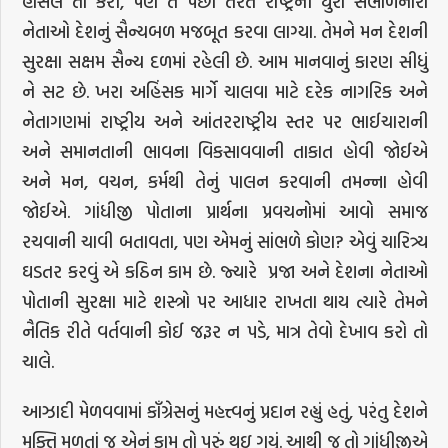
હાંસલ તો કરી, પણ તે પછી તરત રાષ્ટ્રની ધુરા સંભાળનારા
નેતાઓ દેશનું સૈન્યબળ મજબૂત કરવા લાગ્યા. તેમને મન દેશની
સુરક્ષા સક્ષમ સૈન્ય દળમાં રહેલી છે. આમ માનવાનું કારણ સીધું
ને સટ છે. ખરા અહિંસક માર્ગે ચાલવા માટે દરેક નાગરિક અને
નેતાગણમાં રાષ્ટ્રીય અને આંતરરાષ્ટ્રીય સ્તર પર ભાઈચારાની
અને સમાનતાની ભાવના વિકસાવવાની તાકાત હોવી જોઈએ
અને મન, વચન, કર્મથી તેનું પાલન કરવાની તમન્ના હોવી
જોઈએ. ગાંધીજી પોતાના પ્રાર્થના પ્રવચનોમાં આવો સમાજ
રચવાની ચાવી બતાવતા, પણ એમનું સાંભળે કોણ? એવું ચારિત્ર્ય
ઘડતર કરવું એ કઠિન કામ છે. જ્યારે પ્રજા અને દેશના નેતાઓ
પોતાની સુરક્ષા માટે શસ્ત્રો પર આધાર રાખતા થાય ત્યારે તેમને
નૈતિક રીતે વર્તવાની કોઈ જરૂર ન પડે, માત્ર તેવો દેખાવ કરો તો
ચાલે.
આઝાદી મેળવવામાં કાઁગ્રેસનું મહત્ત્વનું પ્રદાન રહ્યું હતું, પરંતુ દેશને
મુક્તિ મળતાં જ એનું કામ તો પૂરું થઇ ગયું. આથી જ તો ગાંધીજીએ