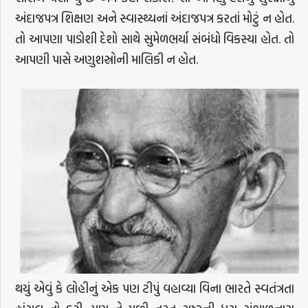
અંદાજપત્ર શિક્ષણ અને સ્વાસ્થ્યનાં અંદાજપત્ર કરતાં મોટું ન હોત.
તો આપણા પાડોશી દેશો સાથે સુમેળભર્યા સંબંધો વિકસ્યા હોત. તો
આપણી પાસે અણુશસ્રોની માલિકી ન હોત.
થયું એવું કે લોહીનું એક પણ ટીપું વહાવ્યા વિના ભારતે સ્વતંત્રતા