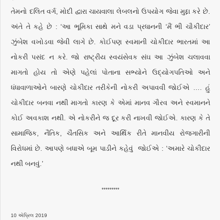
તેમનો દલિત વર્ગ, મોદી દ્વારા ચાયવાલા લેબલનો ઉપયોગ જેવા મુદ્દા કરે છે.
અંતે તે કહે છે : ‘આ ભૂમિકા સાથે મને વડા પ્રધાનની ‘મૈં ભી ચૌકીદાર’
ઝુંબેશ વખોડવા જેવી લાગે છે. કોઈપણ સ્વમાની ચોકીદાર ભારતમાં આ
નોકરી પસંદ ન કરે. જો રાષ્ટ્રીય સ્વયંસેવક સંઘ આ ઝુંબેશ ચલાવવા
માગતો હોય તો એણે પહેલાં પોતાના સભ્યોને ઉદ્યોગપતિઓ અને
ધંધાવાળાઓને બારણે ચોકીદાર તરીકેની નોકરી અપાવવી જોઈએ …. હું
ચોકીદાર બનવા નથી માગતો કારણ કે એમાં માનવ ગૌરવ અને સ્વમાનને
કોઈ અવકાશ નથી. એ નોકરીને જ દૂર કરી નાખવી જોઈએ. કારણ કે તે
સામાજિક, નૈતિક, ચૈતસિક અને આર્થિક રીતે માનવીય રોજગારીની
વિરોધમાં છે. આપણે બધાએ બૂમ પાડીને કહેવું જોઈએ : ‘અમારે ચોકીદાર
નથી બનવું.’
*********
10 એપ્રિલ 2019