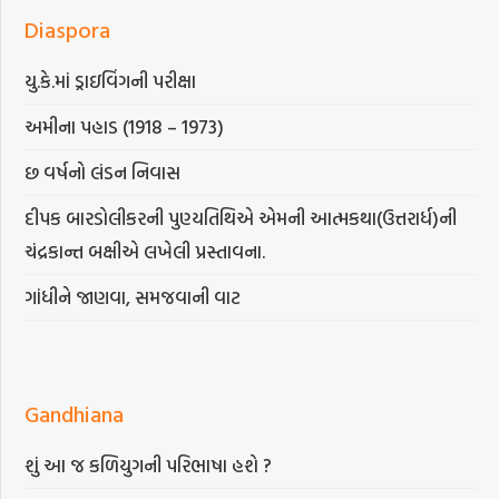
Diaspora
યુ.કે.માં ડ્રાઇવિંગની પરીક્ષા
અમીના પહાડ (1918 – 1973)
છ વર્ષનો લંડન નિવાસ
દીપક બારડોલીકરની પુણ્યતિથિએ એમની આત્મકથા(ઉત્તરાર્ધ)ની
ચંદ્રકાન્ત બક્ષીએ લખેલી પ્રસ્તાવના.
ગાંધીને જાણવા, સમજવાની વાટ
Gandhiana
શું આ જ કળિયુગની પરિભાષા હશે ?