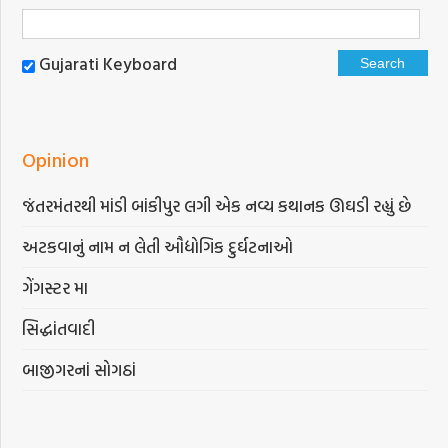
Gujarati Keyboard
Opinion
જંતરમંતરથી માંડી બાંકીપુર લગી એક નવ્ય કથાનક ઊઘડી રહ્યું છે
અટકવાનું નામ ન લેતી ઔદ્યોગિક દુર્ઘટનાઓ
ગેંગસ્ટર મા
સિદ્ધાંતવાદી
બાજીગરનાં સોગઠાં