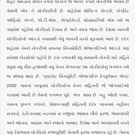
શહેર ગામડાંનાં વંચિત વર્ગના લોકોને જે અનેક કપરી નોકરીઓ અપાવે છે
તેમાંની એક તે ચોકીદારીની છે. શહેરોમાં શૉપિન્ગ સેન્ટરો, કૉર્પોરેટ
ઑફિસો, બૅન્કો, એ.ટી.એમ., એપાર્ટમેન્ટો, સોસાયટીઓ એમ બધે જ
ગણવેશ પહેરેલાં ચોકીદારો દેખાય છે અને વધતા જાય છે. દેશમાં ખાનગી
ચોકીદારોનો આંકડો પચાસથી નેવું લાખની વચ્ચે મૂકવામાં આવે છે. દરેક
શહેરમાં તેમને નોકરીએ રાખનાર સિક્યોરિટી એજન્સીઝનો આંકડો પણ
સરેરાશ દોઢસોએ પહોંચે છે. દસ કલાકથી વધુ સમયની નોકરી માટે મહિને
વધુમાં વધુ વીસ હજારથી વધુ વેતન મેળવનાર આ ચોકીદારોનું લગભગ બધે
જ શોષણ થાય છે. ‘પ્રાઇવેટ સિક્યુરિટી એજન્સીઝ રેગ્યુલેશન ઍક્ટ
2005’ નામના કાનૂનમાં ચોકીદારોના વેતન સહિતની જે જોગવાઈઓ
કરવામાં આવી છે તેમનો લગભગ પૂરો ભંગ થાય છે. બહુ ઓછો પગાર,
કામના પુષ્કળ કલાકો, પેશાબ-પાણી સહિતની દરેક બાબતમાં નહીંવત
સગવડો, ઠંડી-વરસાદ-તડકામાં ય નજીવા આશરા નીચે ફરજ, જવાબદારી
અને જોખમ, આરામ અને રજાનો અભાવ, ઉપેક્ષા અને અપમાનની વચ્ચે
પણ દેશભરના ચોકીદારો મજબૂરીથી પોતાની ફરજ બજાવતા રહે છે. તેમના