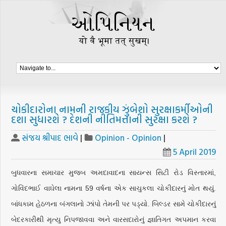
ચોકીદારોના નામની રાજકીય ઝુંબેશો સુરક્ષાકર્મીઓની
દશા સુધારશે ? દેશની નીતિમત્તાની સુરક્ષા કરશે ?
સંજય શ્રીપાદ ભાવે
|
Opinion - Opinion
|
5 April 2019
બુધવારના સમાચાર મુજબ અમદાવાદના સાયન્સ સિટી રોડ વિસ્તારમાં,
ગોવિંદભાઈ વાઘેલા નામના 59 વર્ષના એક સાચુકલા ચોકીદારનું મોત થયું.
બાંધકામ હેઠળના બંગલાનો ઝાંપો તેમની પર પડ્યો. બિલ્ડર સામે ચોકીદારનું
બેદરકારીથી મૃત્યુ નિપજાવવા અને વારસદારોનું જ્ઞાતિગત અપમાન કરવા