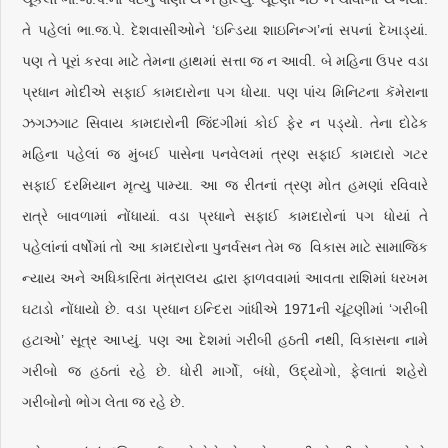
તે પહેલાં ભા.જ.પે. દેશવાસીઓને ‘ઇન્ડિયા શાઇનિન્ગ’નાં સપનાં દેખાડ્યાં.
પણ તે પૂરાં કરવા માટે તેમના હાથમાં સત્તા જ ન આવી. બે મહિના ઉપર વડા
પ્રધાન મોદીએ સફાઈ કામદારોના પગ ધોયા. પણ પાંચ મિનિટના કૅમેરાના
ઝગઝગાટ સિવાય કામદારોની જિંદગીમાં કોઈ ફેર ન પડ્યો. તેના દોઢેક
મહિના પહેલાં જ મુંબઈ પાસેના પનવેલમાં ત્રણ સફાઈ કામદારો ગટર
સફાઈ દરમિયાન મૃત્યુ પામ્યા. આ જ રીતનાં ત્રણ મોત હમણાં રવિવારે
રાત્રે બાવળામાં નોંધાયાં. વડા પ્રધાને સફાઈ કામદારોનાં પગ ધોયાં તે
પહેલાંનાં વર્ષોમાં તો આ કામદારોના પુનર્વસન તેમ જ વિકાસ માટે સામાજિક
ન્યાય અને અધિકારિતા મંત્રાલય દ્વારા ફાળવવામાં આવતા રાશિમાં ધરખમ
ઘટાડો નોંધાયો છે. વડા પ્રધાન ઇન્દિરા ગાંધીએ 1971ની ચૂંટણીમાં ‘ગરીબી
હટાઓ’ સૂત્ર આપ્યું. પણ આ દેશમાં ગરીબી હઠતી નથી, વિકાસના નામે
ગરીબો જ હઠતાં રહે છે. ધોરી માર્ગો, બંધો, ઉદ્યોગો, ફેલાતાં શહેરો
ગરીબોનો ભોગ લેતા જ રહે છે.