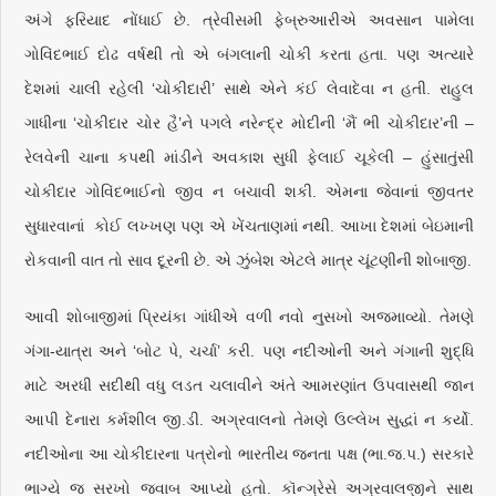
અંગે ફરિયાદ નોંધાઈ છે. ત્રેવીસમી ફેબ્રુઆરીએ અવસાન પામેલા
ગોવિંદભાઈ દોઢ વર્ષથી તો એ બંગલાની ચોકી કરતા હતા. પણ અત્યારે
દેશમાં ચાલી રહેલી ‘ચોકીદારી’ સાથે એને કંઈ લેવાદેવા ન હતી. રાહુલ
ગાધીના ‘ચોકીદાર ચોર હૈ’ને પગલે નરેન્દ્ર મોદીની ‘મૈં ભી ચોકીદાર’ની –
રેલવેની ચાના કપથી માંડીને અવકાશ સુધી ફેલાઈ ચૂકેલી – હુંસાતુંસી
ચોકીદાર ગોવિંદભાઈનો જીવ ન બચાવી શકી. એમના જેવાનાં જીવતર
સુધારવાનાં કોઈ લખ્ખણ પણ એ ખેંચતાણમાં નથી. આખા દેશમાં બેઇમાની
રોકવાની વાત તો સાવ દૂરની છે. એ ઝુંબેશ એટલે માત્ર ચૂંટણીની શોબાજી.
આવી શોબાજીમાં પ્રિયંકા ગાંધીએ વળી નવો નુસખો અજમાવ્યો. તેમણે
ગંગા-યાત્રા અને ‘બોટ પે, ચર્ચા’ કરી. પણ નદીઓની અને ગંગાની શુદ્ધિ
માટે અરધી સદીથી વધુ લડત ચલાવીને અંતે આમરણાંત ઉપવાસથી જાન
આપી દેનારા કર્મશીલ જી.ડી. અગ્રવાલનો તેમણે ઉલ્લેખ સુદ્ધાં ન કર્યો.
નદીઓના આ ચોકીદારના પત્રોનો ભારતીય જનતા પક્ષ (ભા.જ.પ.) સરકારે
ભાગ્યે જ સરખો જવાબ આપ્યો હતો. કૉન્ગ્રેસે અગ્રવાલજીને સાથ