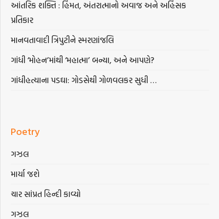
આંતરિક શક્તિ : હિંમત, અંતરાત્માનો અવાજ અને અહિંસક
પ્રતિકાર
માનવતાવાદી ત્રિપુટીને સ્મરણાંજલિ
ગાંધી ‘મોહન’માંથી ‘મહાત્મા’ બન્યા, અને આપણે?
ગાંધીહત્યાના પડઘા: ગોડસેથી ગોળવલકર સુધી …
Poetry
ગઝલ
માર્યા જશે
ચાર સાંપ્રત હિન્દી કાવ્યો
ગઝલ