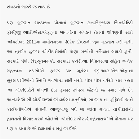
સંગઠનો ભાગ્યે જ થાય છે.
પણ ગુજરાત સરકારના પોતાનાં ગુજરાત ઇન્ડસ્ટ્રિયલ સિક્યોરિટી
ફોર્સ(જી.આઈ.એસ.એફ.)ના જવાનોના સંગઠને તેમનાં શોષણની સામે
ઑક્ટોબર 2011માં ગાંધીનગરમાં પંદરેક દિવસની ભૂખ હડતાળ કરી હતી.
આ ત્રણેક હજાર ચોકીદારોમાંથી પોણા બસોની તબિયત લથડી હતી.
સરકારે બંધો, વિદ્યુતમથકો, સરકારી કચેરીઓ, વિધાનસભા સહિત અનેક
મહત્ત્વનાં સ્થળોએ ફરજ પર મૂકેલા જી.આઇ.એસ.એફ.ના
સુરક્ષાકર્મીઓની સ્થિતિ આજે ય સારી નથી. પંદર-પંદર વર્ષથી કામ કરતા
આ ચોકીદારોને પાંચથી દસ હજાર રૂપિયા જેટલો જ પગાર મળે છે.
અત્યારે ‘મૈં ભી ચોકીદાર’માં જોડાયેલા મંત્રીઓ, ભા.જ.પ.ના હોદ્દેદારો અને
કાર્યકર્તાઓએ પોતાની આજુબાજુ બધે જ જોવા મળતા ચોકીદારોની
હાલતનો વિચાર કરવો જોઈએ. ચોકીદાર ચોર હૈ કહેનારાઓએ પોતાના ઘર
પણ કાચના છે એ ધ્યાનમાં રાખવું જોઈએ.