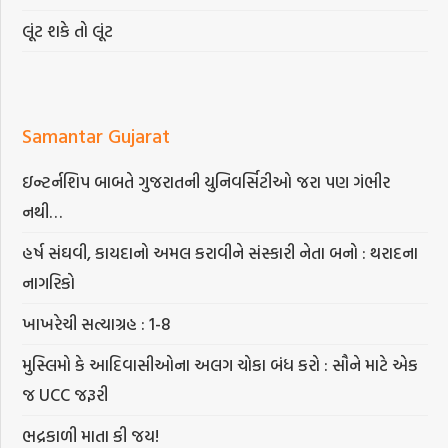
લૂંટ શકે તો લૂંટ
Samantar Gujarat
ઇન્ટર્નશિપ બાબતે ગુજરાતની યુનિવર્સિટીઓ જરા પણ ગંભીર
નથી…
હર્ષ સંઘવી, કાયદાનો અમલ કરાવીને સંસ્કારી નેતા બનો : થરાદના
નાગરિકો
ખાખરેચી સત્યાગ્રહ : 1-8
મુસ્લિમો કે આદિવાસીઓના અલગ ચોકા બંધ કરો : સૌને માટે એક
જ UCC જરૂરી
ભદ્રકાળી માતા કી જય!