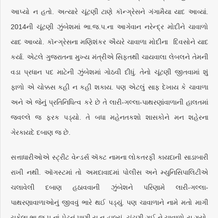
આપ્યો ન હતો. અત્યારે ચૂંટણી ટાણે કૉન્ગ્રેસને ગંગામૈયા યાદ આવ્યાં.
2014ની ચૂંટણી ઝુંબેશમાં ભા.જ.પ.ના આગેવાન નરેન્દ્ર મોદીને ચાવાળો
યાદ આવ્યો. કૉન્ગ્રેસના મણિશંકર ઐયરે ચાવાળા મોદીના દિવસોને યાદ
કર્યા. એટલે ગુજરાતના મુખ્ય મંત્રીએ સિફતથી ચાયવાલા લેબલને તેમની
વડા પ્રધાન પદ માટેની ઝુંબેશમાં ગોઠવી દીધું. તેનો ચૂંટણી જીતવામાં શું
ફાળો એ ચોક્કસ કહી ન કહી શકાય. પણ એટલું સાફ દેખાય કે ચાવાળા
અને એ જેનું પ્રતિનિધિત્વ કરે છે તે લારી-ગલ્લા-પાથરણાંવાળાની હાલતમાં
જવલ્લે જ ફરક પડ્યો. તે બધા મહેનતકશો શાસકોને મન શહેરના
ગેરકાયદે દબાણ જ છે.
સત્તાધારીઓએ સ્ટ્રીટ વેન્ડર્સ ઍક્ટ નામના લોકતરફી કાયદાની સાડાબારી
રાખી નથી. ઑગસ્ટમાં તો અમદાવાદમાં પોલીસ અને મ્યુનિસિપાલિટીએ
ચલાવેલી દબાણ હઠાવવાની ઝુંબેશને પરિણામે લારી-ગલ્લા-
પાથરણાવાળાઓનું જીવવું ભારે થઈ પડ્યું. પણ ચાવાળાને નામે મતો માગી
ચૂકેલા ભા.જ.પ.નાં પેટનું પાણી ય ન હાલ્યું. ચૂંટણી ગઈ ને ચાવાળો ય ગયો.