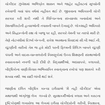
ચોકીદાર ઝુંબેશમાં અભિપ્રેત શાસન અને જાહેર વહીવટનાં મૂલ્યોની
રખેવાળી ગયાં પાંચ વર્ષમાં નહીંવત થઈ છે. જીવવાના અધિકારની ચોકી
સરકાર કરી શકી નથી તે લિન્ચિન્ગના સંખ્યાબંધ બનાવોમાં અને
રેશનાલિસ્ટોની હત્યાઓની તપાસની બાબતે દેખાયું છે. લોકશાહી અધિકારો
અને સિદ્ધાન્તોની રક્ષા તો બાજુ પર રહી, સરકારે તેમની પર તરાપો મારી છે.
તેણે નોટબંધીમાં રિઝર્વ બૅન્કની, રાકેશ અસ્થાના વિવાદમાં સી.બી.આઈ.ની,
ચૂંટણીની તારીખો તેમ જ હવે મોદી પરની ફિલ્મની રિલિઝ બાબતે ચૂંટણી
પંચની અને વાઇસ-ચાન્સલરોની નિમણૂકોમાં ઉચ્ચ શિક્ષણની સંસ્થાઓની
સ્વાયત્તતાને નબળી પાડી દીધી છે. વિદ્યાર્થીઓ, અધ્યાપકો, કલાકારો,
બૌદ્ધિકોના વાણી-વિચાર-અભિવ્યક્તિ સ્વાતંત્ર્યના રખોપાં પણ શાસકો કરી
શક્યા નથી. આ યાદી લાંબી થઈ શકે.
જાણીતા દલિત બૌદ્ધિક કાન્ચા ઇલૈયાએ ‘મૈ નહીં ચૌકીદાર’ એવા
મથાળાથી અંગ્રેજી લેખ લખ્યો છે. સુરક્ષાકર્મીઓનાં ક્લાસ અને કાસ્ટના
દૃષ્ટિકોણથી લખાયેલા આ લેખમાં ઇલૈયા ચોકીદારોની ગરીબી, નિરક્ષરતા,