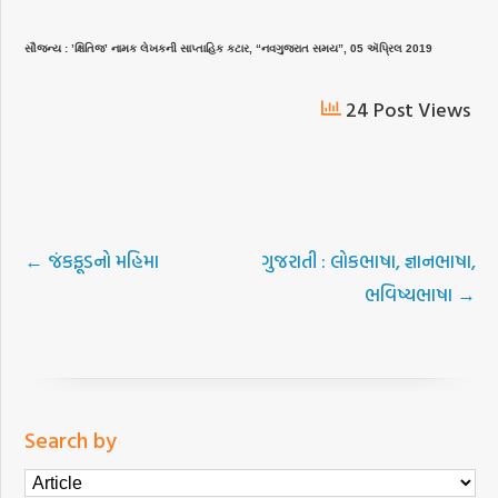
સૌજન્ય : ’ક્ષિતિજ’ નામક લેખકની સાપ્તાહિક કટાર, “નવગુજરાત સમય”, 05 ઍપ્રિલ 2019
24 Post Views
←
જંકફૂડનો મહિમા
ગુજરાતી : લોકભાષા, જ્ઞાનભાષા,
ભવિષ્યભાષા
→
Search by