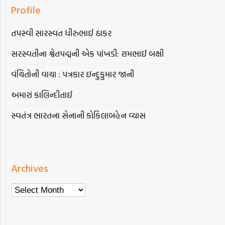
Profile
તપસ્વી સારસ્વત ધીરુભાઈ ઠાકર
સરસ્વતીના શ્વેતપદ્મની એક પાંખડી: રામભાઈ બક્ષી
વંચિતોની વાચા : પત્રકાર ઇન્દુકુમાર જાની
અમારાં કાલિન્દીતાઈ
સ્વતંત્ર ભારતના સેનાની કોકિલાબહેન વ્યાસ
Archives
Archives