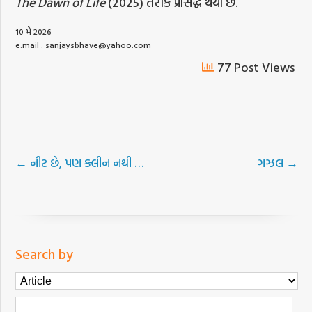
The Dawn of Life
(2025) તરીકે પ્રસિદ્ધ થયો છે.
10 મે 2026
e.mail :
sanjaysbhave@yahoo.com
77 Post Views
←
નીટ છે, પણ ક્લીન નથી …
ગઝલ
→
Search by