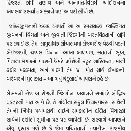
હિજરત, કોમી તણાવ અને અનામત-વિરોધી આંદોલનના
ખળભળાટભર્યા તબક્કાને પણ આવરી લીધો છે.
જાહેરજીવનની ઝલક આપતી આ આ સ્મરણકથા વ્યક્તિગત
જીવનની વિગતો અને જીવાતી જિંદગીની વાસ્તવિકતાની ભૂમિ
પર રચાઈ છે. તેમાં સામુદાયિક શૌચાલયમાં રોજબરોજ વેઠવી પડતી
બેઇજ્જતી, ચપ્પલ વિનાનાં આખાં બાળપણ, સતતની ભૂખ,
પિતાના મગજમાં પાછલી ઉંમરે પ્રવેશેલી કટ્ટર નાસ્તિકતા, માની
કઠોર મક્કમતા; અને માંદગી તેમ જ મોત સાથે લેખકની
વારંવારની મુલાકાત ‌– આ બધું ચંદુભાઈ આપણને કહે છે.
લેખકની રોજ બ રોજની જિંદગીના બયાનને સમાંતરે બૌદ્ધિક
ઘડતરની વાત આવે છે. તે ગાંધીના સંકુલ વિચારવારસા સાથેની
તેમની નિર્મમ મથામણથી લઈને સમકાલીન દલિત વિચારકો
સાથેની દલીલો સુધીના પટ પર વ્યાપેલી છે. સરવાળે આપણને
એવું પુસ્તક મળે છે કે જેમાં વંચિતતાની તવારીખ, રાજકીય