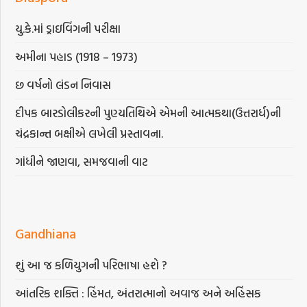
યુ.કે.માં ડ્રાઇવિંગની પરીક્ષા
અમીના પહાડ (1918 – 1973)
છ વર્ષનો લંડન નિવાસ
દીપક બારડોલીકરની પુણ્યતિથિએ એમની આત્મકથા(ઉત્તરાર્ધ)ની
ચંદ્રકાન્ત બક્ષીએ લખેલી પ્રસ્તાવના.
ગાંધીને જાણવા, સમજવાની વાટ
Gandhiana
શું આ જ કળિયુગની પરિભાષા હશે ?
આંતરિક શક્તિ : હિંમત, અંતરાત્માનો અવાજ અને અહિંસક