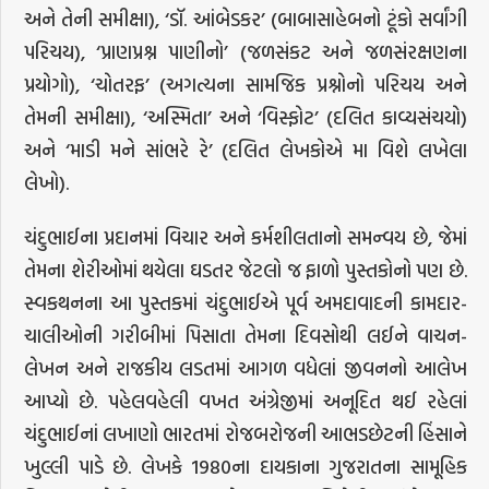
અને તેની સમીક્ષા), ‘ડૉ. આંબેડકર’ (બાબાસાહેબનો ટૂંકો સર્વાંગી
પરિચય), ‘પ્રાણપ્રશ્ન પાણીનો’ (જળસંકટ અને જળસંરક્ષણના
પ્રયોગો), ‘ચોતરફ’ (અગત્યના સામજિક પ્રશ્નોનો પરિચય અને
તેમની સમીક્ષા), ‘અસ્મિતા’ અને ‘વિસ્ફોટ’ (દલિત કાવ્યસંચયો)
અને ‘માડી મને સાંભરે રે’ (દલિત લેખકોએ મા વિશે લખેલા
લેખો).
ચંદુભાઈના પ્રદાનમાં વિચાર અને કર્મશીલતાનો સમન્વય છે, જેમાં
તેમના શેરીઓમાં થયેલા ઘડતર જેટલો જ ફાળો પુસ્તકોનો પણ છે.
સ્વકથનના આ પુસ્તકમાં ચંદુભાઈએ પૂર્વ અમદાવાદની કામદાર-
ચાલીઓની ગરીબીમાં પિસાતા તેમના દિવસોથી લઈને વાચન-
લેખન અને રાજકીય લડતમાં આગળ વધેલાં જીવનનો આલેખ
આપ્યો છે. પહેલવહેલી વખત અંગ્રેજીમાં અનૂદિત થઈ રહેલાં
ચંદુભાઈનાં લખાણો ભારતમાં રોજબરોજની આભડછેટની હિંસાને
ખુલ્લી પાડે છે. લેખકે 1980ના દાયકાના ગુજરાતના સામૂહિક