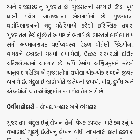
અને રાજકારણનું ગુજરાત છે. ગુજરાતની સચ્ચાઈ ઊંડા મૂળ
ઘાલી ગયેલા નાતજાતના ભેદભાવોમાં છે. ગુજરાતના
વર્ણવિભાજનની ચંદુ મહેરિયાએ કરેલી ફૉરેન્સિક તપાસ
ગુજરાતના હૈયે શું છે તે આપણને બતાવે છે. ભારતને લાગેલા શાપ
સમી અપમાનજનક વર્ણવ્યવસ્થા હેઠળ વીતેલી જિંદગીના,
વાચકને દઝાડતાં ગદ્યમાં લખાયેલાં, ઉત્કટ સંસ્મરણો દલિત
ચરિત્રલેખનમાં યાદગાર છે. કવિ હેમાંગ અશ્વિનકુમારે કરેલો
અનુવાદ મહેરિયાએ ગુજરાતીમાં લખેલા એક-એક શબ્દને જીવંત
બનાવે છે. ચંદુભાઈ જાણે પોતે જ તેમનાં જખમો, પીડા, દુર્ગંધ અને
એ બધાંની વાત અંગ્રેજીમાં માંડતા હોય તેમ લાગે છે.
ઉર્વીશ
કોઠારી
– લેખક, પત્રકાર અને વ્યંગકાર :
ગુજરાતમાં ચંદુભાઈનું લેખન તેની વેધક સ્પષ્ટતા માટે ક્યારનું ય
વખાણાઈ ચૂક્યું છે.તેમનું લેખન વીંધી નાખનારું છતાં કડવાશ