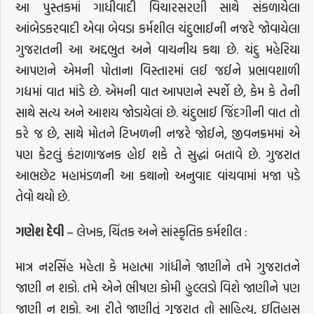
આ પુસ્તકમાં ગાધીવાદી વિચારસરણી સાથે સંકળાયેલા
આંબેડકરવાદી એવા બેવડા કર્મશીલ ચંદુભાઈની નજરે જોવાયેલા
ગુજરાતની આ અદ્દભુત અને વાચનીય કથા છે. ચંદુ મહેરિયા
આપણને એમની પોતાના વિસ્તારમાં લઈ જઈને પ્રભાવશાળી
ગદ્યમાં વાત માંડે છે. એમની વાત આપણને સ્પર્શે છે, કેમ કે તેની
સાથે સત્ય અને આશય જોડાયેલાં છે. ચંદુભાઈ જિંદગીની વાત તો
કરે જ છે, સાથે મોતને ટિખળની નજરે જોઈને, જીવનક્રમમાં એ
પણ કેટલું કંટાળાજનક હોઈ શકે તે સુદ્ધાં બતાવે છે. ગુજરાત
આભછેટ મહામંડળની આ કથાનો અનુવાદ વાંચવામાં મજા પડે
તેવો થયો છે.
ગણેશ
દેવી
– લેખક, ચિંતક અને સાંસ્કૃતિક કર્મશીલ :
માત્ર નરસિંહ મહેતા કે મહાત્મા ગાંધીને જાણીને તમે ગુજરાતને
જાણી ન શકો. તમે એને ભીષણ કોમી હુલ્લડો વિશે જાણીને પણ
જાણી ન શકો. આ રીતે જાણીતું ગુજરાત તો સાહિત્ય, ઇતિહાસ