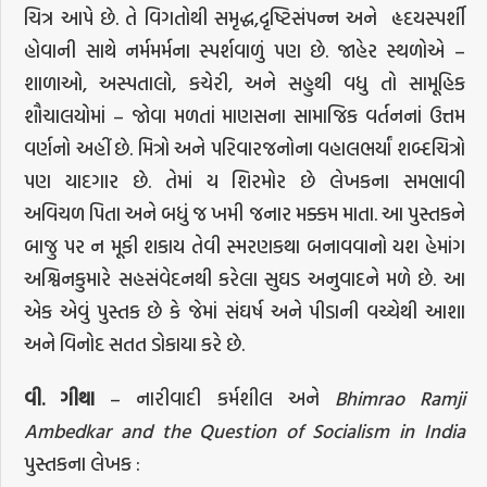
ચિત્ર આપે છે. તે વિગતોથી સમૃદ્ધ,દૃષ્ટિસંપન્ન અને હૃદયસ્પર્શી
હોવાની સાથે નર્મમર્મના સ્પર્શવાળું પણ છે. જાહેર સ્થળોએ –
શાળાઓ, અસ્પતાલો, કચેરી, અને સહુથી વધુ તો સામૂહિક
શૌચાલયોમાં – જોવા મળતાં માણસના સામાજિક વર્તનનાં ઉત્તમ
વર્ણનો અહીં છે. મિત્રો અને પરિવારજનોના વહાલભર્યાં શબ્દચિત્રો
પણ યાદગાર છે. તેમાં ય શિરમોર છે લેખકના સમભાવી
અવિચળ પિતા અને બધું જ ખમી જનાર મક્કમ માતા. આ પુસ્તકને
બાજુ પર ન મૂકી શકાય તેવી સ્મરણકથા બનાવવાનો યશ હેમાંગ
અશ્વિનકુમારે સહસંવેદનથી કરેલા સુઘડ અનુવાદને મળે છે. આ
એક એવું પુસ્તક છે કે જેમાં સંઘર્ષ અને પીડાની વચ્ચેથી આશા
અને વિનોદ સતત ડોકાયા કરે છે.
વી
.
ગીથા
– નારીવાદી કર્મશીલ અને
Bhimrao Ramji
Ambedkar and the Question of Socialism in India
પુસ્તકના લેખક
: