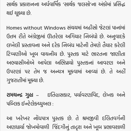
સાર્થક પ્રકાશનના અર્ધવાર્ષિક ‘સાર્થક જલસો’ના અંકોમાં પ્રસિદ્ધ
થઈ ચૂક્યા છે.
Homes without Windows સંચયમાં અઢીસો જેટલાં પાનાંમાં
ઉત્તમ રીતે અંગ્રેજીમાં ઊતરેલા અગિયાર નિબંધો છે. અનુવાદકે
લખેલી પ્રસ્તાવના અને દરેક નિબંધ માટેની તેમણે તૈયાર કરેલી
ટિપ્પણીઓ ખૂબ વાચનીય છે. પુસ્તક માટે ભારતના જાણીતા
અભ્યાસીઓએ આપેલા અભિપ્રાયો પુસ્તકનાં આવરણ અને
ઉપરણાં પર તેમ જ અન્યત્ર મૂકવામાં આવ્યાં છે. તે અહીં
ગુજરાતીમાં મૂક્યા છે.
રામચન્દ્ર
ગુહા
– ઇતિહાસકાર, પર્યાવરણવિદ, લેખક અને
પબ્લિક ઈન્ટેલેક્ચ્યુઅલ :
આ ખરેખર નોંધપાત્ર પુસ્તક છે. તે શ્રમજીવી દલિતવર્ગની
અણધાર્યા જોખમોવાળી જિંદગીનું તાદૃશ અને ખૂબ પ્રભાવશાળી