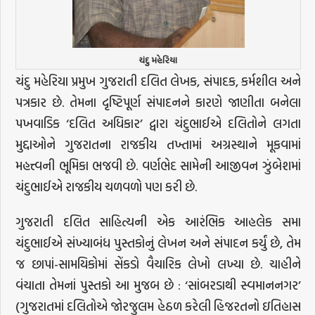
ચંદુ મહેરિયા
ચંદુ મહેરિયા પ્રમુખ ગુજરાતી દલિત લેખક, સંપાદક, કર્મશીલ અને
પત્રકાર છે. તેમના દૃષ્ટિપૂર્ણ સંપાદનને કારણે જાણીતા બનેલા
પખવાડિક ‘દલિત અધિકાર’ દ્વારા ચંદુભાઈએ દલિતોને લગતા
મુદ્દાઓને ગુજરાતના રાજકીય તખ્તામાં અગ્રસ્થાને મૂકવામાં
મહત્ત્વની ભૂમિકા ભજવી છે. વર્ણભેદ સામેની આજીવન ઝુંબેશમાં
ચંદુભાઈએ રાજકીય ચળવળો પણ કરી છે.
ગુજરાતી દલિત સાહિત્યની એક આરંભિક આહલેક સમા
ચંદુભાઈએ સંખ્યાબંધ પુસ્તકોનું લેખન અને સંપાદન કર્યું છે, તેમ
જ છાપાં-સામયિકોમાં સેંકડો વૈચારિક લેખો લખ્યા છે. ચાહીને
વંચાતા તેમનાં પુસ્તકો આ મુજબ છે : ‘સાંબરડાથી સ્વમાનનગર’
(ગુજરાતમાં દલિતોએ જોરજુલમ હેઠળ કરેલી હિજરતનો ઇતિહાસ