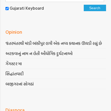
Gujarati Keyboard
Opinion
જંતરમંતરથી માંડી બાંકીપુર લગી એક નવ્ય કથાનક ઊઘડી રહ્યું છે
અટકવાનું નામ ન લેતી ઔદ્યોગિક દુર્ઘટનાઓ
ગેંગસ્ટર મા
સિદ્ધાંતવાદી
બાજીગરનાં સોગઠાં
Diaspora