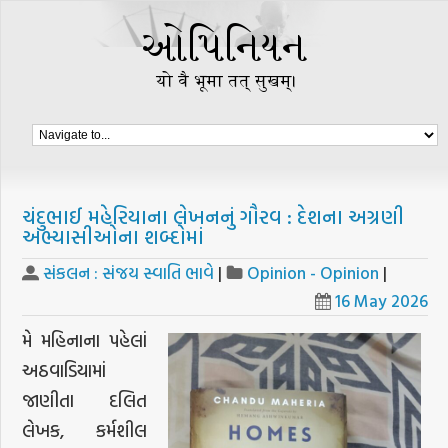
ચંદુભાઈ મહેરિયાના લેખનનું ગૌરવ : દેશના અગ્રણી
અભ્યાસીઓના શબ્દોમાં
સંકલન : સંજય સ્વાતિ ભાવે
|
Opinion - Opinion
|
16 May 2026
મે મહિનાના પહેલાં
અઠવાડિયામાં
જાણીતા દલિત
લેખક, કર્મશીલ