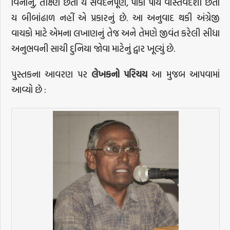
વિનાનું, તીક્ષ્ણ છતાં ય સંવેદનપૂર્ણ, પાકા પાયે વાસ્તવદર્શી છતાં
ય બીબાંઢાળ નહીં એ પ્રકારનું છે. આ અનુવાદ થકી અંગ્રેજી
વાચકો માટે એમના લખાણનું તેજ અને તેમણે જીવંત કરેલી સીધા
અનુભવની સાચી દુનિયા જોવા માટેનું દ્વાર ખૂલ્યું છે.
પુસ્તકના આવરણ પર
લેખકનો
પરિચય
આ મુજબ આપવામાં
આવ્યો છે :