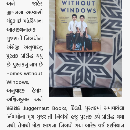
અને જાહેર
જીવનના અભ્યાસી
ચંદુભાઈ મહેરિયાના
આત્મકથનાત્મક
ગુજરાતી નિબંધોના
અંગ્રેજી અનુવાદનું
પુસ્તક પ્રસિદ્ધ થયું
છે. પુસ્તકનું નામ છે
Homes without
Windows,
અનુવાદક હેમાંગ
અશ્વિનકુમાર અને
પ્રકાશક Juggernaut Books, દિલ્હી. પુસ્તકમાં સમાવાયેલા
નિંબંધોના મૂળ ગુજરાતી નિબંધો હજુ પુસ્તક રૂપે પ્રસિદ્ધ થયા
નથી. તેમાંથી મોટા ભાગના નિબંધો ગયાં બારેક વર્ષ દરમિયાન