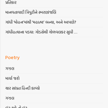
પ્રતિકાર
માનવતાવાદી ત્રિપુટીને સ્મરણાંજલિ
ગાંધી ‘મોહન’માંથી ‘મહાત્મા’ બન્યા, અને આપણે?
ગાંધીહત્યાના પડઘા: ગોડસેથી ગોળવલકર સુધી …
Poetry
ગઝલ
માર્યા જશે
ચાર સાંપ્રત હિન્દી કાવ્યો
ગઝલ
લૂંટ શકે તો લૂંટ