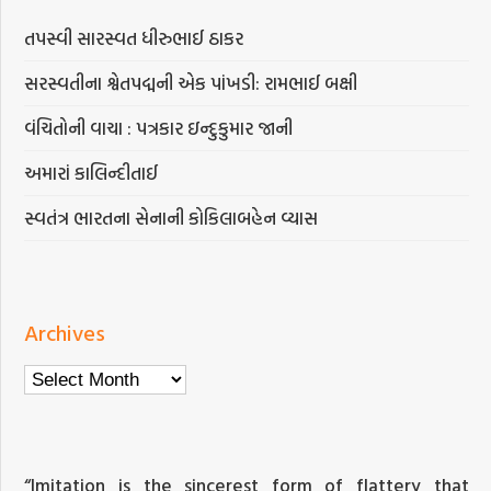
તપસ્વી સારસ્વત ધીરુભાઈ ઠાકર
સરસ્વતીના શ્વેતપદ્મની એક પાંખડી: રામભાઈ બક્ષી
વંચિતોની વાચા : પત્રકાર ઇન્દુકુમાર જાની
અમારાં કાલિન્દીતાઈ
સ્વતંત્ર ભારતના સેનાની કોકિલાબહેન વ્યાસ
Archives
Archives
“Imitation is the sincerest form of flattery that