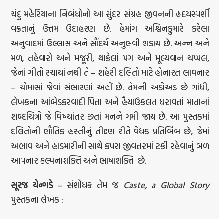
ચંદુ મહેરિયાના નિબંધોનો આ સુંદર સંગ્રહ જીવનની હૃદયસ્પર્શી
વક્રતાનું ઉત્તમ ઉદાહરણ છે. હેમાંગ અશ્વિનકુમારે કરેલા
અનુવાદમાં ઉલ્લાસ અને સૌંદર્ય અનુભવી શકાય છે. અન્ન અને
મળ, તહેવારો અને મજૂરી, થાકેલાં પગ અને મૂલ્યવાન ચપ્પલ,
જેનાં ગીતો રચાયાં નથી તે – શહેરી દલિતો માટે હોનારત લાવનાર
– ચોમાસાં જેવાં સંભારણાં અહીં છે. તેમની અડોઅડ છે ગાંધી,
લેખકના આંબેડકરવાદી પિતા અને હૈયાઉકલત ધરાવતાં માતાનાં
શબ્દચિત્રો જે વિષયાંતર છતાં મનને ગમી જાય છે. આ પુસ્તકમાં
દલિતોની ભૌતિક હસ્તીનું તીક્ષ્ણ રીતે વેધક પ્રતિબિંબ છે, જેમાં
અભાવ અને હાડમારીની સાથે કપરા જીવતરમાં ટકી રહેવાનું બળ
આપનાર કલ્પનાશક્તિ અને ભાષાશક્તિ છે.
સૂરજ
યેન્ગડે
– સંશોધક તેમ જ
Caste, a Global Story
પુસ્તકના લેખક :