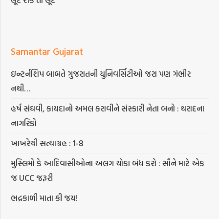
Samantar Gujarat
ઇન્ટર્નશિપ બાબતે ગુજરાતની યુનિવર્સિટીઓ જરા પણ ગંભીર
નથી…
હર્ષ સંઘવી, કાયદાનો અમલ કરાવીને સંસ્કારી નેતા બનો : થરાદના
નાગરિકો
ખાખરેચી સત્યાગ્રહ : 1-8
મુસ્લિમો કે આદિવાસીઓના અલગ ચોકા બંધ કરો : સૌને માટે એક
જ UCC જરૂરી
ભદ્રકાળી માતા કી જય!