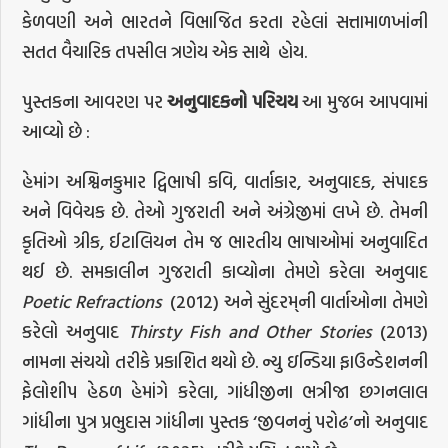
કેળવણી અને ભારતને વિભાજિત કરતા રહેલાં સત્તામાળખાંની
સતત વૈચારિક તપસીલ ત્રણેય એક સાથે હોય.
પુસ્તકના આવરણ પર
અનુવાદકનો
પરિચય
આ મુજબ આપવામાં
આવ્યો છે :
હેમાંગ અશ્વિનકુમાર દ્વિભાષી કવિ, વાર્તાકાર, અનુવાદક, સંપાદક
અને વિવેચક છે. તેઓ ગુજરાતી અને અંગ્રેજીમાં લખે છે. તેમની
કૃતિઓ ગ્રીક, ઈટાલિયન તેમ જ ભારતીય ભાષાઓમાં અનુવાદિત
થઈ છે. સમકાલીન ગુજરાતી કાવ્યોના તેમણે કરેલા અનુવાદ
Poetic Refractions
(2012) અને સુંદરમ્‌ની વાર્તાઓના તેમણે
કરેલો અનુવાદ
Thirsty Fish and Other Stories
(2013)
નામના સંચયો તરીકે પ્રકાશિત થયો છે. ન્યુ ઇન્ડિયા ફાઉન્ડેશનની
ફેલોશીપ હેઠળ હેમાંગે કરેલા, ગાંધીજીના ભત્રીજા છગનલાલ
ગાંધીના પુત્ર પ્રભુદાસ ગાંધીના પુસ્તક ‘જીવનનું પરોઢ’નો અનુવાદ