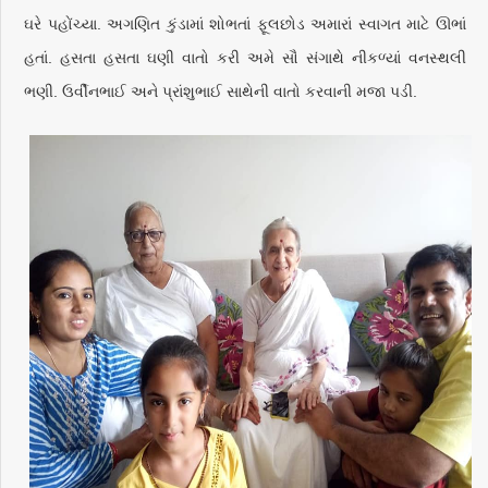
ઘરે પહોંચ્યા. અગણિત કુંડામાં શોભતાં ફૂલછોડ અમારાં સ્વાગત માટે ઊભાં
હતાં. હસતા હસતા ઘણી વાતો કરી અમે સૌ સંગાથે નીકળ્યાં વનસ્થલી
ભણી. ઉર્વીનભાઈ અને પ્રાંશુભાઈ સાથેની વાતો કરવાની મજા પડી.