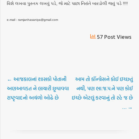
વિશે લખવા પુસ્તક લખવું પડે, જે માટે પાછા નિરાંતે બારડોલી જવું પડે !!!!
e.mail : ramjanhasaniya@gmail.com
57 Post Views
←
આજકાલનાં શાસકો પોતાની
આમ તો કૉન્ગ્રેસને કોઈ ઇચ્છતું
અણઆવડત ને લાચારી છૂપાવવા
નથી, પણ ભા.જ.પ.ને પણ કોઈ
રાષ્ટૃવાદનો અચંળો ઓઢે છે
ઇચ્છે એટલું કરવાનું તો રહે જ છે
…
→