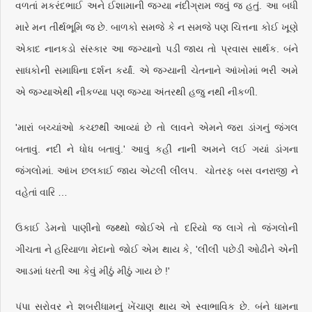
વળતાં મકરંદભાઈ અને ઈશામાની જગ્યા નંદીગ્રામ જવું જ હતું. આ બધી
મારે મન તીર્થભૂમિ જ છે. બાળકો સમજે કે ન સમજે પણ ચિત્તના કોઈ ખૂણે
એકાદ નાનકડો સંસ્કાર આ જગ્યાનો પડી જાય તો પ્રવાસ સાર્થક. બંને
સાધકોની સમાધિના દર્શન કર્યાં. એ જગ્યાની ચેતનાને આંખોમાં ભરી અમે
એ જગ્યાએથી નીકળ્યા પણ જગ્યા અંતરથી હજુ નથી નીકળી.
'મારાં બચ્ચાંઓ કચ્છથી આવ્યાં છે તો લાવને એમને જરા ડાંગનું જંગલ
બતાવું. નદી ને ધોધ બતાવું.' આવું કહી નાની અમને લઈ ગયાં ડાંગના
જંગલોમાં. આંખ છલકાઈ જાય એટલી લીલપ. ચોતરફ બસ વનરાજી ને
વહેતાં વારિ …
ઉકાઈ ડેમનો પાણીનો જથ્થો જોઈએ તો દરિયો જ લાગે તો જંગલોની
ગીચતા ને હરિયાળા મેદાનો જોઈ એમ થાય કે, 'લીલી પછેડી ઓઢીને એની
આડમાં ધરતી આ કેવું મીઠું મીઠું ગાય છે !'
પંપા સરોવર ને શબરીધામનું ખેંચાણ થાય એ સ્વાભાવિક છે. બંને ધામના