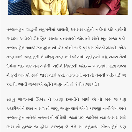
તરલાબહેન શાહની રાહબરીમાં ચાલતી, ધસમસ વહેતી નદીનાં કાંઠે વૃક્ષોની
છાંયમાં આવેલી શૈક્ષણિક સંસ્થા વનસ્થલી જોવાની સૌને ખૂબ મજા પડી.
તરલાબહેને આયોજનપૂર્વક સૌ શિક્ષકોની સાથે પ્રથમ ગોઠડી મંડાવી. એક
તરફ વાતો ચાલુ હતી ને બીજી તરફ નદી બોલાવી રહી હતી. વધુ સમય તેની
ઉપેક્ષા થઈ શકે તેમ ન્હોતી. નદીને નિકટથી જોઈ – અનુભવી પાછા વળ્યા
ને ફરી બાળકો સાથે થોડી વાતો કરી. ખાનગીમાં મને તો તેમની અદેખાઈ જ
આવી. આવી જગ્યાએ રહીને ભણવાની તો કેવી મજા પડે !
સમૂહ ભોજનમાં શિખંડ ને ખમણ દબાવીને ખાધાં એ તો ખરું જ પણ
કચ્છીઓને છાસ ન મળે તો ભાણું અધૂરું લાગે એની કાળજી નાનીબે’ન અને
તરલાબહેન બંનેએ બરાબરની લીધેલી. જ્યાં પણ જમીએ ત્યાં અમારા માટે
છાસ તો હાજર જ હોય. કાળજી લે તેને મા કહેવાય. ગીતાબહેને પણ