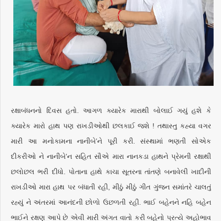
રક્ષાબંધનનો દિવસ હતો. આગળ ક્યારેક મારાથી બોલાઈ ગયું હશે કે
ક્યારેક મારો હાથ પણ રાખડીઓથી છલકાઈ જશે ! તથાસ્તુ કહ્યા વગર
મારી આ મનોકામના નાનીબે’ને પૂરી કરી. સંસ્થામાં ભણતી સોએક
દીકરીઓ ને નાનીબે’ન સહિત સૌએ મારા નાનકડા હાથને પ્રેમની રક્ષાથી
છલોછલ ભરી દીધો. પોતાના હાથે કાચા સૂતરના તાંતણે બનાવેલી ખાદીની
રાખડીઓ મારા હાથ પર બંધાતી રહી, મીઠું મીઠું ગીત ગુંજન સમાંતરે ચાલતું
રહ્યું ને અંતરમાં આનંદની છોળો ઉછળતી રહી. ભાઈ બહેનને નહિ બહેન
ભાઈને રક્ષણ આપે છે એવી મારી અંગત વાતો કરી બહેનો પ્રત્યે અહોભાવ