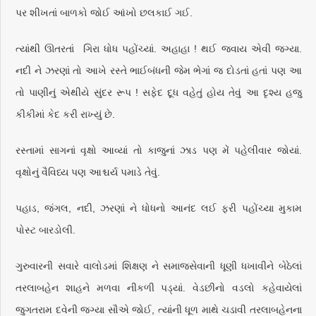
પર શીખતાં બાળકો જોઈ આંખો છલકાઈ ગઈ.
ત્યાંથી ઊતરતાં ગિરા ધોધ પહોંચ્યાં. અહાહા ! થઈ જવાય એવી જગ્યા.
નદી ને ઝરણાં તો આખે રસ્તે ભાઈબંધની જેમ ભેગાં જ દોડતાં હતાં પણ આ
તો પાણીનું એથીયે સુંદર રૂપ ! સફેદ દૂધ વહેતું હોય તેવું આ દૃશ્ય હજુ
કીકીમાં કેદ કરી રાખ્યું છે.
રસ્તામાં સાગનાં વૃક્ષો આવ્યાં તો કાજુનાં ઝાડ પણ મેં પહેલીવાર જોયાં.
વૃક્ષોનું વૈવિધ્ય પણ આશ્ચર્ય પમાડે તેવું.
પહાડ, જંગલ, નદી, ઝરણાં ને ધોધનો આનંદ લઈ ફરી પહોંચ્યા મુકામ
પોસ્ટ બારડોલી.
ગુરુવારની સવારે વાલોડમાં શિક્ષણ ને સમાજસેવાની ધૂણી ધખાવીને બેઠેલાં
તરલાબહેન શાહને મળવા નીકળી પડ્યાં. વેડછીનો વડલો કહેવાયેલાં
જુગતરામ દવેની જગ્યા સૌએ જોઈ, ત્યાંની ધૂળ માથે ચડાવી તરલાબહેનના