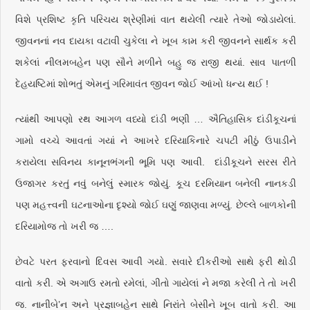
વિશે પ્રશિષ્ટ કૃતિ પરિચય શ્રેણીમાં વાત થયેલી ત્યારે તેઓ જોડાયેલાં.
જીવનનાં નવ દાયકા વટાવી ચુકેલા ને ખૂબ કામ કરી જીવનને સાર્થક કરી
શકેલાં નીલમબહેન પણ સૌને મળીને બહુ જ રાજી થયાં. સાવ પાતળી
દેહયષ્ટિમાં શોભતું એમનું ગરિમાવંત જીવન જોઈ આંખો ધન્ય થઈ !
ત્યાંથી આપણો રથ આગળ વધ્યો દાંડી ભણી … ઐતિહાસિક દાંડીકૂચનાં
ગામો વચ્ચે આવતાં ગયાં ને આખરે દરિયાકિનારે ચપટી મીઠું ઉપાડીને
કરાયેલા સવિનય કાનૂનભંગની ભૂમિ પણ આવી. દાંડીકૂચને સરસ રીતે
ઉજાગર કરતું નવું બનેલું સ્મારક જોયું. કૂચ દરમિયાન બનેલી નાનકડી
પણ મહત્ત્વની ઘટનાઓના દૃશ્યો જોઈ ઘણું જાણવા મળ્યું. છેલ્લે બાળકોની
દરિયામોજ તો ખરી જ ….
છેવટે પરત ફરવાનો દિવસ આવી ગયો. સવારે દીકરીઓ સાથે ફરી થોડી
વાતો કરી. એ અગાઉ રમતો રમેલાં, ગીતો ગાયેલાં ને મજા કરેલી તે તો ખરી
જ. નાનીબે’ન અને પ્રજ્ઞાબહેન સાથે નિરાંતે બેસીને ખૂબ વાતો કરી. આ