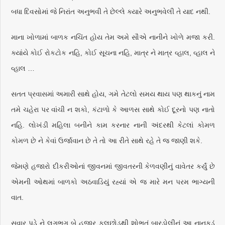
બધા દિવસોમાં જે નિરાંત અનુભવી તે છેલ્લે ક્યારે અનુભવેલી તે યાદ નથી.
માના ખોળામાં બાળક નચિંત હોય તેમ અમે સૌએ નાનીને ખોળે મજા કરી.
ક્યાંયે કોઈ રોકટોક નહિ, કોઈ સૂચના નહિ, માત્ર ને માત્ર વ્હાલ, વ્હાલ ને
વ્હાલ …
સતત પ્રવાસમાં અમારી સાથે હોય, ગમે તેટલો સમય થાય પણ થાકનું નામ
તમે ચહેરા પર વાંચી ન શકો, કંટાળો કે આળસ સાથે કોઈ દૂરનો પણ નાતો
નહિ. લોખંડી મહિલા બનીને કામ કરનાર નાની અંદરથી કેટલાં કોમળ
કોમળ છે ને કેવાં ઉર્જાવાન છે તે તો આ રીતે સાથે રહે તે જ જાણી શકે.
જેમણે હજારો દીકરીઓનાં જીવનમાં જીવતરની કેળવણીનું વાવેતર કર્યું છે
એમની ઓથમાં બાળકો અઠવાડિયું રહ્યાં એ જ મારે મન પરમ ભાગ્યની
વાત.
સવાર પડે ને લગભગ બે હજાર ફૂલછોડથી શોભતું બારડોલીનું આ નાનકડું