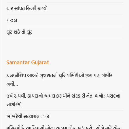
ચાર સાંપ્રત હિન્દી કાવ્યો
ગઝલ
લૂંટ શકે તો લૂંટ
Samantar Gujarat
ઇન્ટર્નશિપ બાબતે ગુજરાતની યુનિવર્સિટીઓ જરા પણ ગંભીર
નથી…
હર્ષ સંઘવી, કાયદાનો અમલ કરાવીને સંસ્કારી નેતા બનો : થરાદના
નાગરિકો
ખાખરેચી સત્યાગ્રહ : 1-8
મુસ્લિમો કે આદિવાસીઓના અલગ ચોકા બંધ કરો : સૌને માટે એક