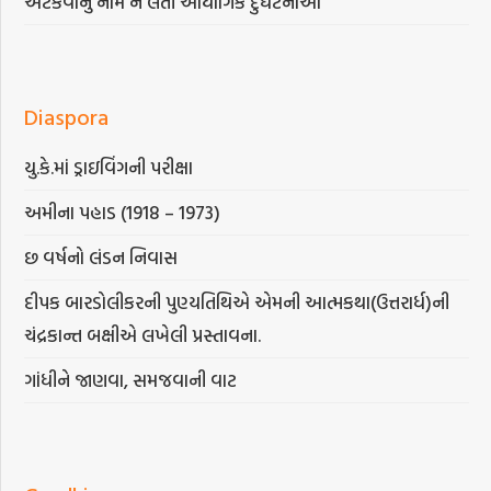
અટકવાનું નામ ન લેતી ઔદ્યોગિક દુર્ઘટનાઓ
Diaspora
યુ.કે.માં ડ્રાઇવિંગની પરીક્ષા
અમીના પહાડ (1918 – 1973)
છ વર્ષનો લંડન નિવાસ
દીપક બારડોલીકરની પુણ્યતિથિએ એમની આત્મકથા(ઉત્તરાર્ધ)ની
ચંદ્રકાન્ત બક્ષીએ લખેલી પ્રસ્તાવના.
ગાંધીને જાણવા, સમજવાની વાટ