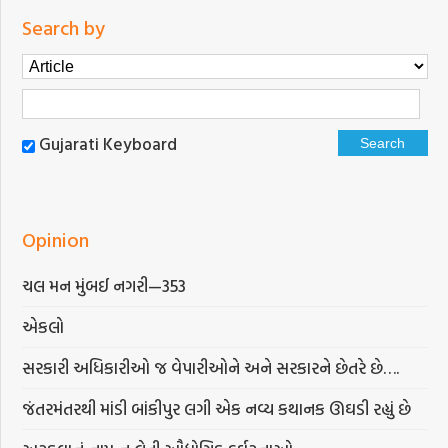
Search by
Gujarati Keyboard
Opinion
ચલ મન મુંબઈ નગરી—353
એકલો
સરકારી અધિકારીઓ જ વેપારીઓને અને સરકારને છેતરે છે….
જંતરમંતરથી માંડી બાંકીપુર લગી એક નવ્ય કથાનક ઊઘડી રહ્યું છે