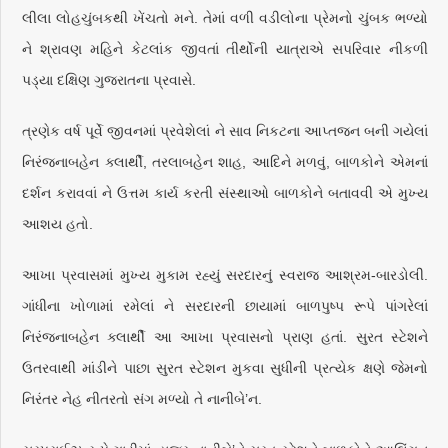
લીલા લોહચુંબકથી ખેંચતો મને. તેમાં વળી વડીલોના પ્રેમનો ચુંબક ભળ્યો
ને શ્રાવણ મહિને કેટલાંક જીવતાં તીર્થોની યાત્રાએ સપરિવાર નીકળી
પડ્યા દક્ષિણ ગુજરાતના પ્રવાસે.
ત્રણેક વર્ષ પૂર્વે જીવનમાં પ્રવેશેલાં ને સાવ નિકટના આપ્તજન બની ગયેલાં
નિરંજનાબહેન ક્લાર્થી, તરલાબહેન શાહ, આદિને મળવું, બાળકોને એમનાં
દર્શન કરાવવાં ને ઉત્તમ કાર્ય કરતી સંસ્થાઓ બાળકોને બતાવવી એ મુખ્ય
આશય હતો.
આખા પ્રવાસમાં મુખ્ય મુકામ રહ્યું સરદારનું સ્વરાજ આશ્રમ-બારડોલી.
ગાંધીના ખોળામાં રમેલાં ને સરદારની છાયામાં બાળપુષ્પ રૂપે પાંગરેલાં
નિરંજનાબહેન ક્લાર્થી આ આખા પ્રવાસનો પ્રાણ હતાં. સુરત સ્ટેશને
ઉતરવાથી માંડીને પાછા સુરત સ્ટેશન મુકવા સુધીની પ્રત્યેક ક્ષણે જેમનો
નિરંતર નેહ નીતરતો સંગ મળ્યો તે નાનીબે’ન.