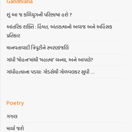
Gandhiana
શું આ જ કળિયુગની પરિભાષા હશે ?
આંતરિક શક્તિ : હિંમત, અંતરાત્માનો અવાજ અને અહિંસક
પ્રતિકાર
માનવતાવાદી ત્રિપુટીને સ્મરણાંજલિ
ગાંધી ‘મોહન’માંથી ‘મહાત્મા’ બન્યા, અને આપણે?
ગાંધીહત્યાના પડઘા: ગોડસેથી ગોળવલકર સુધી …
Poetry
ગઝલ
માર્યા જશે