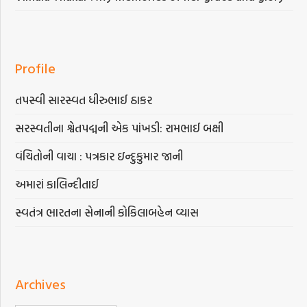
Profile
તપસ્વી સારસ્વત ધીરુભાઈ ઠાકર
સરસ્વતીના શ્વેતપદ્મની એક પાંખડી: રામભાઈ બક્ષી
વંચિતોની વાચા : પત્રકાર ઇન્દુકુમાર જાની
અમારાં કાલિન્દીતાઈ
સ્વતંત્ર ભારતના સેનાની કોકિલાબહેન વ્યાસ
Archives