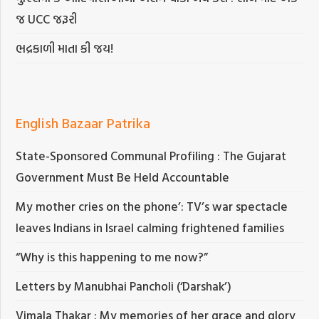
જ UCC જરૂરી
ભદ્રકાળી માતા કી જય!
English Bazaar Patrika
State-Sponsored Communal Profiling : The Gujarat
Government Must Be Held Accountable
My mother cries on the phone’: TV’s war spectacle
leaves Indians in Israel calming frightened families
“Why is this happening to me now?”
Letters by Manubhai Pancholi (‘Darshak’)
Vimala Thakar : My memories of her grace and glory