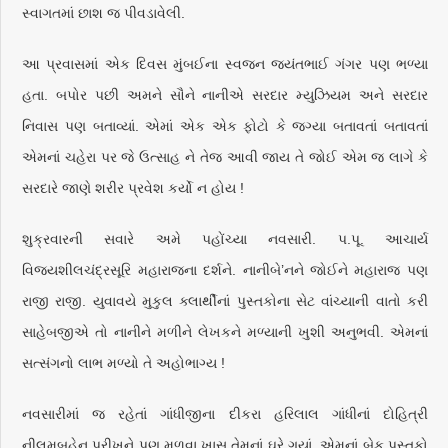
સ્વાગતમાં છાશ જ પીવડાવેલી.
આ પ્રવાસમાં એક દિવસ મુંબઈના સ્વજન જયંતભાઈ ગંગર પણ ભળ્યા
હતા. બપોર પછી અમને સૌને નાનીએ સરદાર મ્યુઝિયમ અને સરદાર
નિવાસ પણ બતાવ્યાં. એમાં એક એક ફોટો કે જગ્યા બતાવતાં બતાવતાં
એમનાં ચહેરા પર જે ઉત્સાહ ને તેજ આવી જાય તે જોઈ એમ જ લાગે કે
સરદારે જાણે શરીર પ્રવેશ કર્યો ન હોય !
શુક્રવારની સવારે અમે પહોંચ્યા નવસારી. પ.પૂ. આચાર્ય
વિજયશીલચંદ્રસૂરિ મહારાજના દર્શને. નાનીબે’નને જોઈને મહારાજ પણ
રાજી રાજી. યુવાવયે મુકુલ ક્લાર્થીનાં પુસ્તકોના સેટ વાંચ્યાની વાતો કરી
સાહેબજીએ તો નાનીને મળીને લેખકને મળ્યાની ખુશી અનુભવી. એમનાં
સત્સંગનો લાભ મળ્યો તે અહોભાગ્ય !
નવસારીમાં જ રહેતાં ગાંધીજીના દીકરા હરિલાલ ગાંધીનાં દોહિત્રી
નીલમબહેન પરીખને પણ મળવા ખાસ તેમનાં ઘરે ગયાં. એમનાં બેક પુસ્તકો