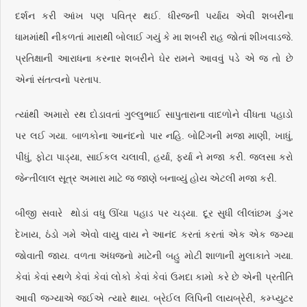
દર્શન કરી આંખ પણ પવિત્ર થઈ. ધીરજની પર્યાય એવી શબરીના
ધામમાંથી નીકળતાં મારાથી બોલાઈ ગયું કે મા શબરી રાહ જોતાં શીખવાડજે.
પ્રતિક્ષાની આરાધના કરનાર શબરીને ઘેર રામને આવવું પડે એ જ તો છે
એનાં સંતત્વનો પરતાપ.
ત્યાંથી અમારો રથ દોડાવતાં ગુલ્લુભાઈ સાપુતારાના વાદળોને વીંધતા પહાડો
પર લઈ ગયા. બાળકોના આનંદનો પાર નહિ. બોટિંગની મજા માણી, ખાધું,
પીધું, ફોટા પાડ્યા, સાઈકલ ચલાવી, હર્યા, ફર્યા ને મજા કરી. જલસા કરો
જેન્તીલાલ સૂત્ર અમારા માટે જ જાણે બનાવ્યું હોય એટલી મજા કરી.
બીજી સવારે થોડાં વધુ ઊંચા પહાડ પર ચડ્યા. દૂર સુધી લીલાંછમ ડુંગર
દેખાય, ઠંડો ગમે એવો વાયુ વાય ને આનંદ કરતાં કરતાં એક એક જગ્યા
જોવાતી જાય. વળતા અંધજનો માટેની બહુ મોટી શાળાની મુલાકાતે ગયા.
કેવાં કેવાં સ્થળે કેવાં કેવાં લોકો કેવાં કેવાં ઉમદા કામો કરે છે એની પ્રતીતિ
આવી જગ્યાએ જઈએ ત્યારે થાય. બ્રેઈલ લિપિની લાયબ્રેરી, કમ્પ્યુટર