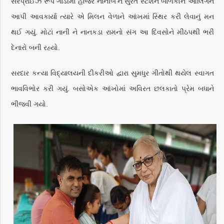
સરપ્રાઈઝ રૂપે ગાડીમાં હાજર નાનીબે’ને સુરત સ્ટેશને બાળકોને આલિંગન
આપી આવકાર્યા ત્યારે એ મિલન વેળાને આંખમાં સ્થિર કરી લેવાનું મન
થઈ ગયું. મોટાં નાની ને નાનકડા રામનો સંગ આ દિવસોને મીઠપથી ભરી
દેનારો બની રહ્યો.
સરદાર કન્યા વિદ્યાલયની દીકરીઓ દ્વારા સુમધુર ગીતોથી થયેલ સ્વાગત
ભાવવિભોર કરી ગયું. બસોએક આંખોમાં અવિરત છલકાતો પ્રેમ બધાને
ભીંજવી ગયો.