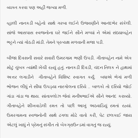
વ્યક્ત કરવા પણ અહીં જગ્યા મળી.
વ્હાલી નાનકડી બહેનો સાથે ગરબા લઈને ઉજવણીને આનંદભેર સંકેલી.
સાંજે આસપાસ સ્વજનોના ઘરે જઈને સૌને મળ્યાં ને એમાં સંધ્યાબહેન
ભટ્ટને ત્યાં ગોઠડી માંડી. તેમને પ્રત્યક્ષ મળવાની મજા પડી.
બીજા દિવસની સવારે સવારી ઉમરગામ ભણી ઉપડી. ગીતાબહેન નામે એક
મોટું ચુંબક ત્યાંથી ખેંચી રહ્યું હતું. નાનકડી દિવડી, ચંદન તિલક ને હાથમાં
અત્તર લગાડીને ગીતાબહેને વિશિષ્ટ સ્વાગત કર્યું. બધાએ ભેગાં મળી
ભોજન લીધું ને સીધા ઉપડ્યા નારગોલના દરિયે .. બાળકો તો દરિયો જોઈ
ગાંડા ગાંડા જ થાય. સાંતાક્લોઝ જેવાં મનીષભાઈએ સૌને આનંદ કરાવ્યો.
ગીતાબહેને શીખવાડેલી રમત તો પછી આખું અઠવાડિયું રમતાં રહ્યાં.
ઉમરગામના સ્વજનોની સાથે ઢગલા મોઢે વાતો કરી, પેટ છલકાઈ જાય
એટલું ખાધું ને પ્રેમનું સંગીત તો બેકગ્રાઉન્ડમાં વાગતું જ રહ્યું.