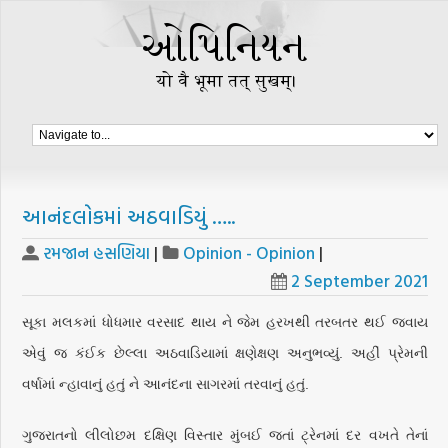
આનંદલોકમાં અઠવાડિયું …..
રમજાન હસણિયા
|
Opinion - Opinion
|
2 September 2021
સૂકા મલકમાં ધોધમાર વરસાદ થાય ને જેમ હરખથી તરબતર થઈ જવાય
એવું જ કંઈક છેલ્લા અઠવાડિયામાં ક્ષણેક્ષણ અનુભવ્યું. અહીં પ્રેમની
વર્ષામાં ન્હાવાનું હતું ને આનંદના સાગરમાં તરવાનું હતું.
ગુજરાતનો લીલોછમ દક્ષિણ વિસ્તાર મુંબઈ જતાં ટ્રેનમાં દર વખતે તેનાં