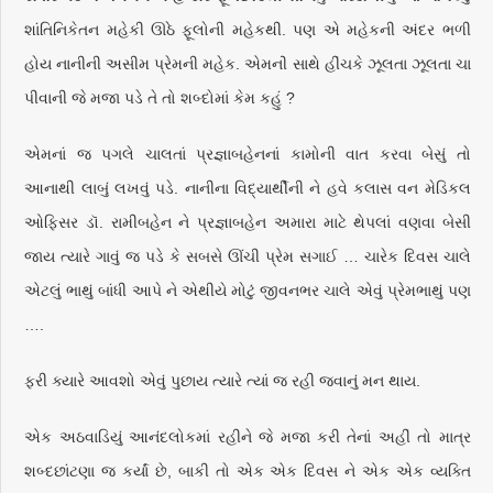
શાંતિનિકેતન મહેકી ઊઠે ફૂલોની મહેકથી. પણ એ મહેકની અંદર ભળી
હોય નાનીની અસીમ પ્રેમની મહેક. એમની સાથે હીંચકે ઝૂલતા ઝૂલતા ચા
પીવાની જે મજા પડે તે તો શબ્દોમાં કેમ કહું ?
એમનાં જ પગલે ચાલતાં પ્રજ્ઞાબહેનનાં કામોની વાત કરવા બેસું તો
આનાથી લાબું લખવું પડે. નાનીના વિદ્યાર્થીની ને હવે કલાસ વન મેડિકલ
ઓફિસર ડૉ. રામીબહેન ને પ્રજ્ઞાબહેન અમારા માટે થેપલાં વણવા બેસી
જાય ત્યારે ગાવું જ પડે કે સબસે ઊંચી પ્રેમ સગાઈ … ચારેક દિવસ ચાલે
એટલું ભાથું બાંધી આપે ને એથીયે મોટું જીવનભર ચાલે એવું પ્રેમભાથું પણ
….
ફરી ક્યારે આવશો એવું પુછાય ત્યારે ત્યાં જ રહી જવાનું મન થાય.
એક અઠવાડિયું આનંદલોકમાં રહીને જે મજા કરી તેનાં અહીં તો માત્ર
શબ્દછાંટણા જ કર્યાં છે, બાકી તો એક એક દિવસ ને એક એક વ્યક્તિ