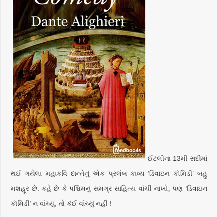
ઈટલીના 13મી સદીમાં
થઈ ગયેલા મહાકવિ દાન્તેનું એક પ્રલંબ કાવ્ય ‘ડિવાઇન કૉમિડી’ બહુ
મશહૂર છે. કહે છે કે પશ્ચિમનું સમગ્ર સાહિત્ય વાંચી નાખો, પણ ‘ડિવાઇન
કૉમિડી’ ન વાંચ્યું, તો કંઈ વાંચ્યું નહીં !