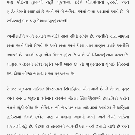
પણ કોઈના હાથમાં નહીં મૂકવાના. દરેકે પોતપોતાનાં ટ્રસ્ટો અને
ફાઉન્ડેશનો સ્થાપ્યાં છે અને એ બે રૂપિયા એમાં જમા કરવામાં આવે છે. બે
રૂપિયાનું દાન પણ દેખાવ પૂરતું નકલી.
અમીરાઈને અને સત્તાને અનીતિ સાથે સીધો સંબંધ છે. અનીતિ દ્વારા માણસ
સત્તા અને પૈસો મેળવે છે અને સત્તા અને પૈસા દ્વારા માણસ વધારે અનીતિ
આચરે છે. આની પણ એક કિંમત હોય છે અને એ કિંમતનું નામ પતન છે.
માણસ અંદરથી સંવેદનહીન બની જાય છે. તો શુક્રવારના મુંબઈ મિરરમાં
છપાયેલા બીજા સમાચાર આ પ્રકારના છે.
રેમન્ડ ગ્રુપના માલિક વિજયપત સિંઘાણિયા એમ માને છે કે તેમના પુત્ર
અને રેમન્ડ જૂથના વર્તમાન ચેરમેન ગૌતમ સિંઘાણિયાએ છેતરપિંડી કરીને
તેમને લૂંટી લીધા છે. નેપિયન સી રોડ પર નવા બાંધવામાં આવેલા સિંઘાણિયા
હાઉસમાં તેમને ફ્લેટ પણ આપવામાં આવ્યો નથી અને તેઓ ભાડેના
મકાનમાં રહે છે. કેટલા ય સમયથી બાપ-દીકરા વચ્ચે ઝઘડો ચાલે છે અને