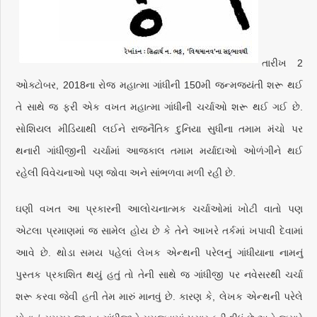
તારીખ 2
ઓક્ટોબર, 2018ના રોજ મહાત્મા ગાંધીની 150મી જન્મજયંતી શરૂ થઈ
તે સાથે જ ફરી એક વખત મહાત્મા ગાંધીની ચર્ચાઓ શરૂ થઈ ગઈ છે.
સોશિયલ મીડિયાથી લઈને રાજનૈતિક દુનિયા સુધીના તમામ મંચો પર
થનારી ગાંધીજીની ચર્ચામાં આજકાલ તમામ મર્યાદાઓ ઓળંગીને થઈ
રહેલી વિવેચનાઓ પણ જોવા અને સાંભળવા મળી રહી છે.
ઘણી વખત આ પ્રકારની આલોચનાત્મક ચર્ચાઓમાં ખોટી વાતો પણ
એટલા પ્રમાણમાં જ સામેલ હોય છે કે તેને આખરે તર્કમાં ખપાવી દેવામાં
આવે છે. થોડા સમય પહેલાં લેખક એન્થની પરેલનું ગાંધીયાના નામનું
પુસ્તક પ્રકાશિત થયું હતું તો તેની સાથે જ ગાંધીજી પર નવેસરથી ચર્ચા
શરૂ કરવા જેવી હતી તેમ મારું માનવું છે. કારણ કે, લેખક એન્થની પરેલે