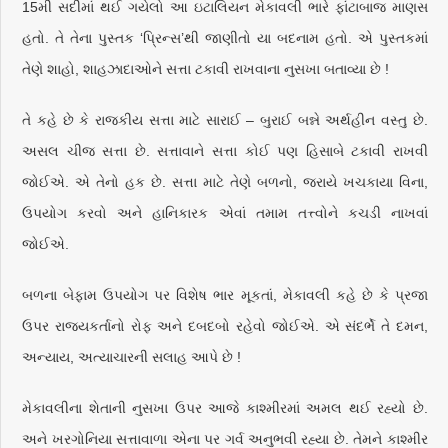
15મી સદીમાં થઈ ગયેલો આ ઇટાલિયન મેકાવલી ભારે ફાંટાબાજ માણસ
હતો. તે તેના પુસ્તક ‘પ્રિન્સ’થી જાણીતો યા બદનામ હતો. એ પુસ્તકમાં
તેણે શાહો, શાહઝાદાઓને સત્તા ટકાવી રાખવાના નુસખા બતાવ્યા છે !
તે કહે છે કે રાજકીય સત્તા માટે સારાઈ – બુરાઈ બન્ને અર્થહીન વસ્તુ છે.
અસલ ચીજ સત્તા છે. સત્તાવાને સત્તા કોઈ પણ હિસાબે ટકાવી રાખવી
જોઈએ. એ તેનો હક છે. સત્તા માટે તેણે બળનો, જરાયે ખચકાયા વિના,
ઉપયોગ કરવો અને હાનિકારક એવાં તમામ તત્ત્વોને કચડી નાખવાં
જોઈએ.
બળના બેફામ ઉપયોગ પર વિશેષ ભાર મૂકતાં, મેકાવલી કહે છે કે પ્રજા
ઉપર રાજ્યકર્તાનો રોફ અને દબદબો રહેવો જોઈએ. એ સંદર્ભે તે દમન,
અન્યાય, અત્યાચારની સલાહ આપે છે !
મેકાવલીના શેતાની નુસખા ઉપર આજે કાશ્મીરમાં અમલ થઈ રહ્યો છે.
અને ખરગોનિયા સત્તાવાળા એના પર ગર્વ અનુભવી રહ્યા છે. તેમને કાશ્મીર