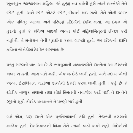
ખૂબસૂરત જાજરમાન મહિલા. એ હજી નવ વર્ષની હશે ત્યારે દાન્તેએ તેને
જોઈ હતી. અને જોઈ એટલે જોઈ, દીવાનો થઈ ગયો. તેને એની અંદર
એક પવિત્ર આત્મા અને પરિપૂર્ણ સૌંદર્યનાં દર્શન થયાં. આ ઈશ્ક એ
હદનો હતો કે કવિએ બાદમાં અન્ય કોઈ મહિલામિત્રની ઈચ્છા કરી
નહોતી. તે મનોમન તેની પ્રાર્થના કરવા લાગ્યો હતો. આ ઈશ્કનો ધ્વનિ
કવિના સોનેટોમાં ઠેર ઠેર સંભળાય છે.
પરંતુ મજાની વાત આ છે કે રૂપગુમાની બયાતરાચેને દાન્તેના આ ઈશ્કની
ખબર ન હતી. આગ બન્ને નહીં, એક જ છેડે લાગી હતી. અને કદાચ એથી
અન્ય ઈટાલિયન નારીઓ દાન્તેની ઠેકડી કરવા લાગી હતી ! કહે છે કે
થોડીક નાજુક સલામો તથા મીઠાં સ્મિતની નવાજેશ કર્યાં પછી તે દાન્તેને
ઝૂરતો મૂકી કોઈક ધનવાનને તે પરણી ગઈ હતી.
ગમે એમ, પણ દાન્તે એક પ્રતિભાશાળી કવિ હતો. તેજસ્વી કલમનો
માલિક હતો. દેશનિકાલની શિક્ષા તેને ઝાંખો પાડી શકી નહીં. વિદેશોની