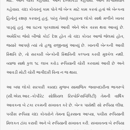
માટે. આને ચોરી કહેવાય. આને છેતરપિંડી કહેવાય. આને વિશ્વાસઘાત
કહેવાય. ચંદા કોચરનું કામ પોતે જે બેન્ક માટે કામ કરતાં હતાં એ બેન્કના
હિતોનું રક્ષણ કરવાનું હતું, પરંતુ તેમણે બહારના લોકો સાથે મળીને ખાતર
પાડ્યું હતું. આ ઘટના પ્રકાશમાં આવી એને એક વરસ થવા આવ્યું છે.
અમેરિકા જેવો બીજો કોઈ દેશ હોત તો ચંદા કોચર આજે જેલમાં હોત,
જ્યારે આપણે ત્યાં તો હજુ રાજીનામું આવ્યું છે. ખાનગી બેન્કની આવી
સ્થિતિ છે, તો સરકારી બેન્કોની સ્થિતિની કલ્પના કરવી મુશ્કેલ નથી.
વ્યાજ સાથે કુલ ૧૮ લાખ કરોડ રૂપિયાની ચોરી કરવામાં આવી છે અને
આવડી મોટી ચોરી ભાગીદારી વિના ન જ થાય.
આ બધા લોકો સરકારી કાયદા મુજબ સામાજિક જવાબદારીના ભાગરૂપે
(સી.એસ.આર.-કોર્પોરેટ સોશિયલ રિસ્પોન્સિબિલિટી) તેમની વાર્ષિક
આવકના બે ટકા રકમની સખાવત કરે છે. બેન્ક પાસેથી સો રૂપિયા લીધા.
પચીસ રૂપિયા ચંદા કોચરોને તેમના હિસ્સાના આપ્યા, પચીસ રૂપિયાની
મિલકત ટાંચ કરાવી અને બે રૂપિયાની સખાવત કરી. સખાવતના બે રૂપિયા