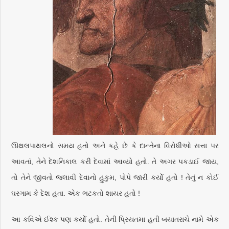
ઊથલપાથલનો સમય હતો અને કહે છે કે દાન્તેના વિરોધીઓ સત્તા પર
આવતાં, તેને દેશનિકાલ કરી દેવામાં આવ્યો હતો. તે અગર પકડાઈ જાય,
તો તેને જીવતો જલાવી દેવાનો હુકુમ, પોપે જારી કર્યો હતો ! તેનું ન કોઈ
ઘરગામ કે દેશ હતા. એક ભટકતો શાયર હતો !
આ કવિએ ઈશ્ક પણ કર્યો હતો. તેની પ્રિયતમા હતી બયાતરાચે નામે એક