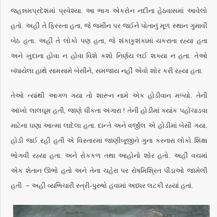
જહન્નમપ્રદેશમાં પ્રવેશ્યા. આ ભાગ એકરોન નદીના હેઠવાસમાં આવેલો
હતો. અહીં તે ફિરસ્તા હતા, જે જમીન પર જઈને પોતાનું મૂળ સ્થાન ગુમાવી
બેઠ હતા. અહીં તે લોકો પણ હતા, જે શંકાકુશંકામાં ચકરાતા રહ્યા હતા
અને ખુદાના હોવા ન હોવા વિશે કશો નિર્ણય લઈ શક્યા ન હતા. તેઓ
બંધાયેલા હાથે સામસામે બેસીને, સમજાય નહીં એવો શોર કરી રહ્યા હતા.
તેઓ ત્યાંથી આગળ ગયા તો શારૂન નામે એક હોડીવાન મળ્યો. તેની
આંખો લાલઘૂમ હતી, જાણે ધીકતા અંગારા ! તેની હોડીમાં ક્યાંક પહોંચાડવા
માટેના ઘણા આત્મા લાદેલા હતા. દાન્તે અને વર્જીલ એ હોડીમાં બેસી ગયા.
હોડી જઈ રહી હતી એ વિસ્તારમાં જાણીબૂજીને ગુના કરનારા લોકો શિક્ષા
ભોગવી રહ્યા હતા. અને રોકકળ તથા આહોનો શોર હતો. અહીં વચમાં
એક શેતાન ઊભો હતો અને તેના ચહેરા પર રોષમિશ્રિત પીડાઓ જામેલી
હતી. − અહીં વ્યભિચારી સ્ત્રી-પુરુષો હવામાં અધ્ધર લટકી રહ્યાં હતાં.