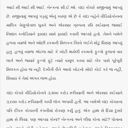
આઈ.સી.આઈ.સી.આઈ. બેન્કના સી.ઈ.ઓ. ચંદા કોચરે રાજીનામું આપ્યું
છે. રાજીનામું આપવું પડ્યું એનું કારણ એ છે કે ચંદા બહેને વીડિયોકોનના
માલિક વેણુગોપાલ ધૂતને અને એસ્સાર ગ્રુપના રવિ રુઈયાના જમાઈ
નિશાંત કનોડિયાને ફાયદા સામે ફાયદો કરાવી આપ્યો હતો. તેમને બન્નેને
હળવા વ્યાજે અને ઓછી રકમની મિલકત ગિરવે લઈને મોટું ધિરાણ આપ્યું
હતું. હળવું વ્યાજ એટલા માટે કે ખોટી થયેલી રકમનો ફુગ્ગો ફુલાતાં વાર
લાગે અને જ્યારે ફુગ્ગો ફૂટે ત્યારે વસૂલ કરવા માટે બેંક પાસે પૂરેપૂરી
મિલકત હોય જ નહીં. દેખીતી રીતે આવો ખોટનો સોદો કોઈ કરે જ નહીં,
સિવાય કે તેમાં અંગત લાભ હોય.
ચંદા કોચરે વીડિયોકોનને ૩,૨૦૦ કરોડ રૂપિયાની અને એસ્સાર રુઈયાને
૩,૯૦૦ કરોડ રૂપિયાની કાચી લોન અપાવી હતી. આ બન્નેએ ચંદા કોચરના
પતિ દીપક કોચરની કંપનીમાં રોકાણ કર્યું હતું. એક હાથ સે દિયા દુસરે
હાથ સે લિયા. પણ આપ્યા કોના? બેન્કના અને લીધા કોના માટે? પોતાના