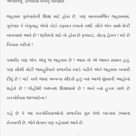
અનીતિનું, ડોલરિયા વખનું પરિણામ.
જહન્નમ ગુનેગારોની શિક્ષા માટે હોય છે. પણ માનવસર્જિત જહન્નમમાં,
ગુનેગાર કે બેગુનાહ એવો કોઈ તફાવત રખાતો નથી. સૌને એક સાથે શેકી
નાખવામાં આવે છે ! શ્રીમંતો માટે તો હોય છે ફ્લાઇટ, સેઇફ હેવન ! મરે છે
બિચારા ગરીબો !
કાશ્મીર પણ એક એવું જ જહન્નમ છે ! આમ તો એ જન્નત સમાન હતું,
પણ સૌથી મોટી જમહુરિયતે રાજકીય રવાડે ચઢીને એને જહન્નમ બનાવી
દીધું છે ! ગઈ કાલે જ્યાં અનન્ય સૌંદર્ય હતું ત્યાં આજે ધૂંધવાતી આહોનાં
શહેરો છે ! લોહીથી લથબથ શિક્ષાધામો છે ! અને ત્યાં હુકમ ચાલે છે
ખરગોનિયા જલ્લાદોના !
કહે છે કે આ ખરગોનિયાઓનો રાજકીય ગુરુ પેલો બદનામ ઝમાના
મેકાવલી છે, જેને શેતાન પણ કહેવામાં આવે છે.