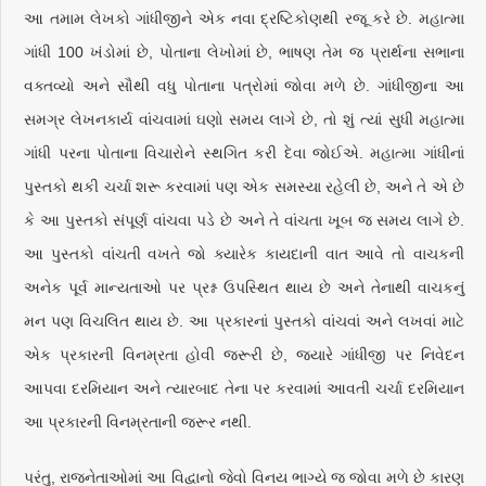
આ તમામ લેખકો ગાંધીજીને એક નવા દ્રષ્ટિકોણથી રજૂ કરે છે. મહાત્મા
ગાંધી 100 ખંડોમાં છે, પોતાના લેખોમાં છે, ભાષણ તેમ જ પ્રાર્થના સભાના
વક્તવ્યો અને સૌથી વધુ પોતાના પત્રોમાં જોવા મળે છે. ગાંધીજીના આ
સમગ્ર લેખનકાર્ય વાંચવામાં ઘણો સમય લાગે છે, તો શું ત્યાં સુધી મહાત્મા
ગાંધી પરના પોતાના વિચારોને સ્થગિત કરી દેવા જોઈએ. મહાત્મા ગાંધીનાં
પુસ્તકો થકી ચર્ચા શરૂ કરવામાં પણ એક સમસ્યા રહેલી છે, અને તે એ છે
કે આ પુસ્તકો સંપૂર્ણ વાંચવા પડે છે અને તે વાંચતા ખૂબ જ સમય લાગે છે.
આ પુસ્તકો વાંચતી વખતે જો ક્યારેક કાયદાની વાત આવે તો વાચકની
અનેક પૂર્વ માન્યતાઓ પર પ્રશ્ન ઉપસ્થિત થાય છે અને તેનાથી વાચકનું
મન પણ વિચલિત થાય છે. આ પ્રકારનાં પુસ્તકો વાંચવાં અને લખવાં માટે
એક પ્રકારની વિનમ્રતા હોવી જરૂરી છે, જ્યારે ગાંધીજી પર નિવેદન
આપવા દરમિયાન અને ત્યારબાદ તેના પર કરવામાં આવતી ચર્ચા દરમિયાન
આ પ્રકારની વિનમ્રતાની જરૂર નથી.
પરંતુ, રાજનેતાઓમાં આ વિદ્વાનો જેવો વિનય ભાગ્યે જ જોવા મળે છે કારણ