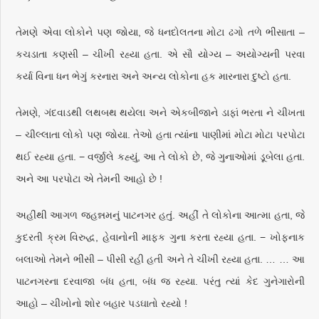
તેમણે એવા લોકોને પણ જોયા, જે ધનદોલતના મોટા ઢગો તળે ભીંસાતા –
કચડાતા કણસી – ચીખી રહ્યા હતા. એ સૌ યોગ્ય – અયોગ્યની પરવા
કર્યા વિના ધન ભેગું કરનારા અને અન્ય લોકોના હક મારનારા દુષ્ટો હતા.
તેમણે, ગંદવાડથી લથબથ થયેલા અને એકબીજાને ડાફાં ભરતા ને ચીખતા
– ચીલ્લાતા લોકો પણ જોયા. તેઓ હતા ત્યાંના પાણીમાં મોટા મોટા પરપોટા
થઈ રહ્યા હતા. − વર્જીલે કહ્યું, આ તે લોકો છે, જે ગુનાઓમાં ડૂબેલા હતા.
અને આ પરપોટા એ તેમની આહો છે !
અહીંથી આગળ જહન્નમનું પાટનગર હતું. અહીં તે લોકોના આત્મા હતા, જે
કુદરતી ક્રમ વિરુદ્ધ, હેવાનોની માફક ગુના કરતા રહ્યા હતા. − ખોફનાક
બલાઓ તેમને ભીંસી – પીસી રહી હતી અને તે ચીખી રહ્યા હતા. … … આ
પાટનગરના દરવાજા બંધ હતા, બંધ જ રહ્યા. પરંતુ ત્યાં કેદ ગુનેગારોની
આહો – ચીખોનો શોર બહાર પડઘાતો રહ્યો !