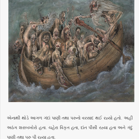
એનાથી થોડે આગળ ગંદાં પાણી તથા પરુનો વરસાદ થઈ રહ્યો હતો. અહીં
અઠંગ શરાબખોરો હતા. ચહેરા વિકૃત હતા, દાંત પીસી રહ્યા હતા અને ગંદું
પાણી તથા પરુ પી રહ્યા હતા.