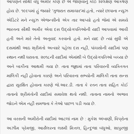
આપણને સૌથી વધુ અમીર કોણ છે એ જાણવાનું કોઈ વિલક્ષણ આકર્ષણ
હોય છે. ૧૯૯૫માં હું જ્યારે ‘ગુજરાત સમાચાર'માં હતો, ત્યારે છાપાના ન્યુઝ
એડિટરે મને ન્યુઝ એજન્સીનો એક તાર આપ્યો હતો જેમાં એ સમયે
ભારતના સૌથી અમીર એવા દસ ઉદ્યોગપતિઓની યાદી આપવામાં આવી
હતી અને મારે તેનો અનુવાદ કરવાનો હતો. મને યાદ છે ત્યાં સુધી એ
દસમાંથી આઠ શ્રીમંતો અત્યારે પહેલા દસ નહીં, પાંચસોની યાદીમાં પણ
સ્થાન નથી ધરાવતા. ૨૦૧૮ની યાદીમાં એમાંથી બે ઉદ્યોગપતિઓ બચ્યા છે
અને બાકીના આથમી ગયા છે. તાતા જૂથમાં તાતા પરિવારની વ્યક્તિગત
માલિકી નહીં હોવાના કારણે અને પરિવારના સભ્યોની માલિકી તાતા સન્સ
દ્વારા સુરક્ષિત હોવાના કારણે જે.આર.ડી. તાતા કે રતન તાતા સહિત કોઈ
તાતાનો શ્રીમંતોની યાદીમાં સમાવેશ થતો નથી. તાતાના નામનો અભાવ
જોઇને એમ નહીં સમજતા કે તેઓ પાછળ પડી ગયા છે.
આ વરસની અમીરોની યાદીમાં આટલાં નામ છે : મુકેશ અંબાણી, વિપ્રોના
અઝીમ પ્રેમજી, આર્સેલરના લક્ષ્મી મિત્તલ, હિન્દુજા બંધુઓ, શાપુરજી