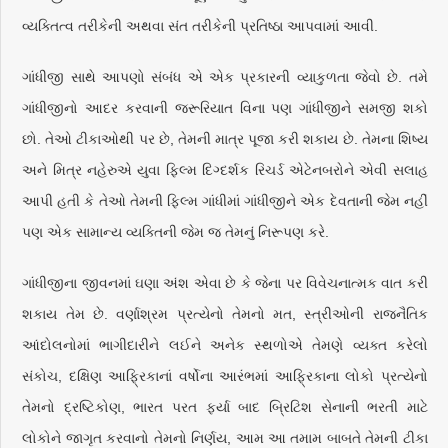
વ્યક્તિત્વ તરીકેની અથવા સંત તરીકેની પ્રતિષ્ઠા આપવામાં આવી.
ગાંધીજી સાથે આપણો સંબંધ એ એક પ્રકારની વ્યાકુળતા જેવો છે. તમે
ગાંધીજીનો આદર કરવાની જરૂરિયાત વિના પણ ગાંધીજીને સમજી શકો
છો. તેઓ ટીકાઓથી પર છે, તેમની માત્ર પૂજા કરી શકાય છે. તેમના શિષ્ય
અને મિત્ર નહેરુએ યુવા ફિલ્મ દિગ્દર્શક રિચર્ડ એટેનબરોને એવી સલાહ
આપી હતી કે તેઓ તેમની ફિલ્મ ગાંધીમાં ગાંધીજીને એક દેવતાની જેમ નહીં
પણ એક સામાન્ય વ્યક્તિની જેમ જ તેમનું નિરૂપણ કરે.
ગાંધીજીના જીવનમાં ઘણા અંશ એવા છે કે જેના પર વિવેચનાત્મક વાત કરી
શકાય તેમ છે. વર્ણાશ્રમ પ્રત્યેનો તેમનો મત, સ્ત્રીઓની રાજનૈતિક
આંદોલનોમાં ભાગીદારીને લઈને અનેક સ્થળોએ તેમણે વ્યક્ત કરેલો
સંકોચ, દક્ષિણ આફ્રિકાનાં વર્ષોના આરંભમાં આફ્રિકાના લોકો પ્રત્યેનો
તેમનો દ્રષ્ટિકોણ, ભારત પરત ફર્યા બાદ બ્રિટિશ સેનાની ભરતી માટે
લોકોને જાગૃત કરવાનો તેમનો નિર્ણય, આમ આ તમામ બાબતે તેમની ટીકા