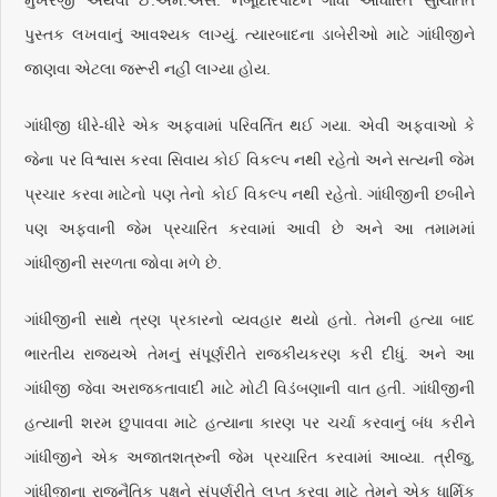
પુસ્તક લખવાનું આવશ્યક લાગ્યું. ત્યારબાદના ડાબેરીઓ માટે ગાંધીજીને
જાણવા એટલા જરૂરી નહીં લાગ્યા હોય.
ગાંધીજી ધીરે-ધીરે એક અફવામાં પરિવર્તિત થઈ ગયા. એવી અફવાઓ કે
જેના પર વિશ્વાસ કરવા સિવાય કોઈ વિકલ્પ નથી રહેતો અને સત્યની જેમ
પ્રચાર કરવા માટેનો પણ તેનો કોઈ વિકલ્પ નથી રહેતો. ગાંધીજીની છબીને
પણ અફવાની જેમ પ્રચારિત કરવામાં આવી છે અને આ તમામમાં
ગાંધીજીની સરળતા જોવા મળે છે.
ગાંધીજીની સાથે ત્રણ પ્રકારનો વ્યવહાર થયો હતો. તેમની હત્યા બાદ
ભારતીય રાજ્યએ તેમનું સંપૂર્ણરીતે રાજકીયકરણ કરી દીધું. અને આ
ગાંધીજી જેવા અરાજકતાવાદી માટે મોટી વિડંબણાની વાત હતી. ગાંધીજીની
હત્યાની શરમ છુપાવવા માટે હત્યાના કારણ પર ચર્ચા કરવાનું બંધ કરીને
ગાંધીજીને એક અજાતશત્રુની જેમ પ્રચારિત કરવામાં આવ્યા. ત્રીજુ,
ગાંધીજીના રાજનૈતિક પક્ષને સંપૂર્ણરીતે લુપ્ત કરવા માટે તેમને એક ધાર્મિક