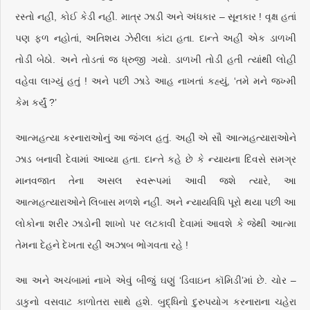
રસ્તો નહીં, કોઈ કેડી નહીં. માત્ર ઝાડી અને અંધકાર – સૂનકાર ! વૃક્ષ હતાં
પણ ફળ નહોતાં, અતિશય ઝેરીલા કાંટા હતા. દાન્તે અહીં એક ડાળખી
તોડી બેઠો. અને તોડતાં જ ધ્રુજી ગયો. ડાળખી તોડી હતી ત્યાંથી લોહી
વહેવા લાગ્યું હતું ! અને પછી ઝાડે આહ નાખતાં કહ્યું, ‘તમે મને જખ્મી
કેમ કર્યું ?’
આત્મહત્યા કરનારાઓનું આ જંગલ હતું. અહીં એ સૌ આત્મહત્યારાઓને
ઝાડ બનાવી દેવામાં આવ્યા હતા. દાન્તે કહે છે કે ન્યાયના દિવસે સમગ્ર
માનવજાત તેના અસલ સ્વરૂપમાં આવી જશે ત્યારે, આ
આત્મહત્યારાઓને લિબાસ મળશે નહીં. અને ન્યાયવિધિ પૂરો થયા પછી આ
લોકોના શરીર ઝાડોની શાખો પર લટકાવી દેવામાં આવશે કે જેથી આત્મા
તેમના દેહને દેખતા રહી અઝાબ ભોગવતા રહે !
આ અને અચંબામાં નાખે એવું બીજું ઘણું ‘ડિવાઇન કૉમિડી’માં છે. ચોર –
ડાકુનો વસવાટ કાળોતરા સાથે હશે. બુદ્ધિનો દુરુપયોગ કરનારાના ચહેરા