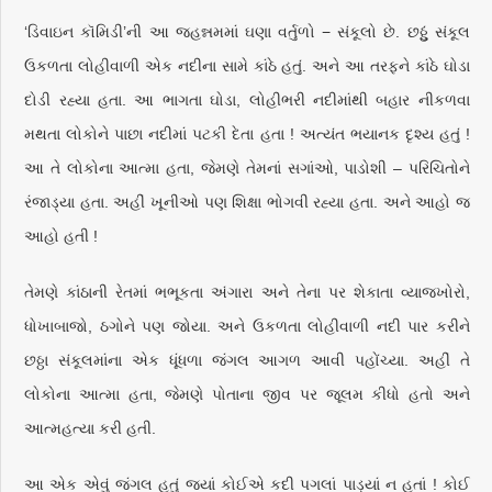
‘ડિવાઇન કૉમિડી’ની આ જહન્નમમાં ઘણા વર્તુળો − સંકૂલો છે. છઠ્ઠું સંકૂલ
ઉકળતા લોહીવાળી એક નદીના સામે કાંઠે હતું. અને આ તરફને કાંઠે ઘોડા
દોડી રહ્યા હતા. આ ભાગતા ઘોડા, લોહીભરી નદીમાંથી બહાર નીકળવા
મથતા લોકોને પાછા નદીમાં પટકી દેતા હતા ! અત્યંત ભયાનક દૃશ્ય હતું !
આ તે લોકોના આત્મા હતા, જેમણે તેમનાં સગાંઓ, પાડોશી – પરિચિતોને
રંજાડ્યા હતા. અહીં ખૂનીઓ પણ શિક્ષા ભોગવી રહ્યા હતા. અને આહો જ
આહો હતી !
તેમણે કાંઠાની રેતમાં ભભૂકતા અંગારા અને તેના પર શેકાતા વ્યાજખોરો,
ધોખાબાજો, ઠગોને પણ જોયા. અને ઉકળતા લોહીવાળી નદી પાર કરીને
છઠ્ઠા સંકૂલમાંના એક ધૂંધળા જંગલ આગળ આવી પહોંચ્યા. અહીં તે
લોકોના આત્મા હતા, જેમણે પોતાના જીવ પર જૂલમ કીધો હતો અને
આત્મહત્યા કરી હતી.
આ એક એવું જંગલ હતું જ્યાં કોઈએ કદી પગલાં પાડ્યાં ન હતાં ! કોઈ