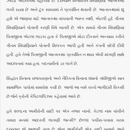
ઝઘડો અદાલતમાં પહોંચ્યો છે. દરમ્યાન વિજયપત સિંઘાણિયા આત્મકથા
લખી રહ્યા છે અને ટૂંક સમયમાં તે પ્રકાશિત થવાની છે. આત્મકથામાં શું
હશે એ જાણવા માટે આત્મકથા વાંચવાની જરૂર નથી, એટલી હદે ગૌતમ
સિંઘાણિયાને પોતાની કરણી વિષે ખાતરી છે. એક સમયે ગૌતમ સિંઘાણિયા
પિતાજીના એટલા લાડકા હતા કે પિતાજીએ મોટા દીકરાને અન્યાય કરીને
ગૌતમ સિંઘાણિયાને પોતાની મિલકત આપી હતી અને કંપની સોંપી દીધી
હતી. હવે તેઓ પિતાજીની આત્મકથા પ્રકાશિત ન થાય એવી માંગણી સાથે
અદાલતમાં ગયા હતા. બદનામીનો ડર લાગે છે.
સિદ્ધાંત વિનાના રાજકારણનો અને નૈતિકતા વિનાના ધંધાનો ગાંધીજીએ સાત
સામાજિક પાપોમાં સમાવેશ કર્યો છે. આજે આ બન્ને વચ્ચે ભાગીદારી વિકસી
છે જેને ક્રોની કેપિટલલિઝમ કહેવામાં આવે છે.
હવે ૨૦૧૮ના અમીરોની યાદી પર એક નજર નાખો. કેટલાં નામ વાંચીને
તમારા મનમાં આદરની લાગણી જન્મી? છેલ્લાં પચીસ-પચાસ વરસ
દરમ્યાન જે આથમી ગયા છે એવા અમીરોની એક યાદી બનાવો અને