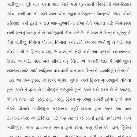
ગાંધીજીના મુદ્દે વાત કરવા માટે કોઈ પણ પ્રકારની તૈયારીની જરૂરિયાત
જોવા નથી મળતી. મને મારા એક જૂના કમ્યુિનસ્ટ મિત્રએ એક એવી
ફરિયાદ કરી હતી કે 30 જાન્યુઆરીના રોજ તેને એટલા માટે નિમંત્રણ
નથી મળતું કારણ કે તે ગાંધીજીની ટીકા કરે છે. મેં મારા તે મિત્રને પૂછ્યું કે
તેણે ગાંધીજી વિશેના પોતાના વિચારો કેવી રીતે કેળવ્યા અને શું તે માટે તેણે
કોઈ ગાંધી સાહિત્ય વાંચ્યું છે ખરું, તો તેણે મને આ પ્રશ્નનો નકારાત્મક
ઉત્તર આપ્યો. પણ, મને સૌથી વધુ ચિંતા એ વાતની થઈ કે ગાંધીજીને
સમજવા માટે ગાંધી સાહિત્ય વાંચવાની વાત મારા મિત્રને પાયાવિહોણી લાગી.
મારા આ ક્મ્યુિનસ્ટ મિત્રએ ભૂપેશ ગુપ્તા અને હિરેન મુખરજીને વાંચ્યા
હતા અને તે દ્વારા તે ગાંધીજીને જાણતો હતો અને મને લાગે છે કે આટલું
વાંચન તેના માટે પૂરતું હતું. પરંતુ, હિરેન મુખરજી ડાબેરી હોવા છતાં પણ
તેઓ પોતાને ગાંધીજીના પ્રશંસક કહી શકતા હતા અને આ વાત
ઈ.એમ.એસ. નંબૂદિરિપાદ માટે પણ તેટલી જ સાચી હતી. ડાબેરીઓ અને
ગાંધીજીમાં એક દ્વંદ્વાત્મક સંબંધ હતો છતાં, પણ એસ.એ. ડાંગે, હિરેન
મુખરજી અથવા ઈ.એમ.એસ. નંબૂદિરિપાદને ગાંધી આધારિત સુચિંતિત