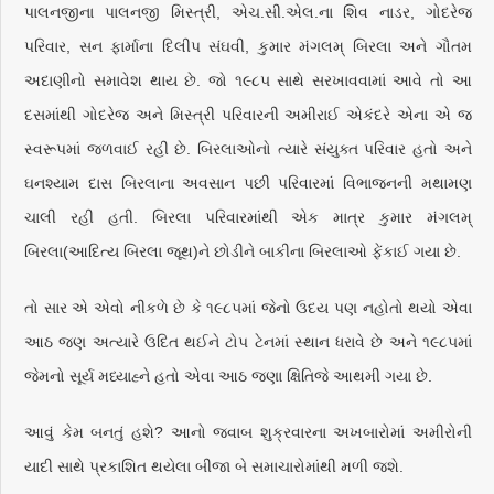
પાલનજીના પાલનજી મિસ્ત્રી, એચ.સી.એલ.ના શિવ નાડર, ગોદરેજ
પરિવાર, સન ફાર્માના દિલીપ સંઘવી, કુમાર મંગલમ્‌ બિરલા અને ગૌતમ
અદાણીનો સમાવેશ થાય છે. જો ૧૯૮૫ સાથે સરખાવવામાં આવે તો આ
દસમાંથી ગોદરેજ અને મિસ્ત્રી પરિવારની અમીરાઈ એકંદરે એના એ જ
સ્વરૂપમાં જળવાઈ રહી છે. બિરલાઓનો ત્યારે સંયુક્ત પરિવાર હતો અને
ઘનશ્યામ દાસ બિરલાના અવસાન પછી પરિવારમાં વિભાજનની મથામણ
ચાલી રહી હતી. બિરલા પરિવારમાંથી એક માત્ર કુમાર મંગલમ્‌
બિરલા(આદિત્ય બિરલા જૂથ)ને છોડીને બાકીના બિરલાઓ ફેંકાઈ ગયા છે.
તો સાર એ એવો નીકળે છે કે ૧૯૮૫માં જેનો ઉદય પણ નહોતો થયો એવા
આઠ જણ અત્યારે ઉદિત થઈને ટોપ ટેનમાં સ્થાન ધરાવે છે અને ૧૯૮૫માં
જેમનો સૂર્ય મધ્યાહ્ને હતો એવા આઠ જણા ક્ષિતિજે આથમી ગયા છે.
આવું કેમ બનતું હશે? આનો જવાબ શુક્રવારના અખબારોમાં અમીરોની
યાદી સાથે પ્રકાશિત થયેલા બીજા બે સમાચારોમાંથી મળી જશે.