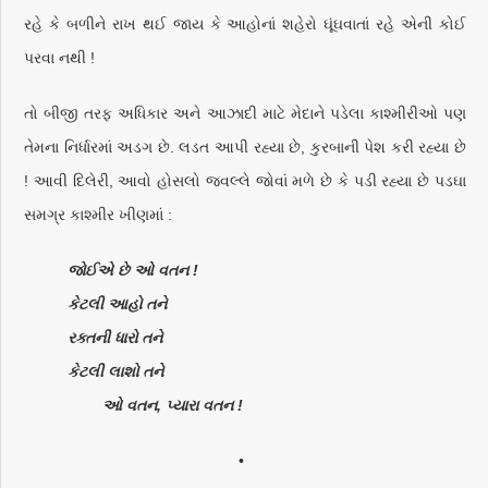
રહે કે બળીને રાખ થઈ જાય કે આહોનાં શહેરો ઘૂંઘવાતાં રહે એની કોઈ
પરવા નથી !
તો બીજી તરફ અધિકાર અને આઝાદી માટે મેદાને પડેલા કાશ્મીરીઓ પણ
તેમના નિર્ધારમાં અડગ છે. લડત આપી રહ્યા છે, કુરબાની પેશ કરી રહ્યા છે
! આવી દિલેરી, આવો હોસલો જવલ્લે જોવાં મળે છે કે પડી રહ્યા છે પડઘા
સમગ્ર કાશ્મીર ખીણમાં :
જોઈએ છે ઓ વતન !
કેટલી આહો તને
રક્તની ધારો તને
કેટલી લાશો તને
ઓ વતન, પ્યારા વતન !
•