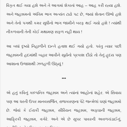
વિકૃત થઈ ગયા હશે અને તે આગમાં શેકાતાં આહ – આહ કરી રહ્યા હશે.
અને જહન્નમનો અંતિમ ભાગ અત્યંત ટાઢો પટ છે, જ્યાં શેતાન ઊભો હશે
અને તેનો પગથી કમર સુધીનો ભાગ જામીને બરફ થઈ ગયો હશે ! ત્યાંથી
નીકળવાની તેની કોઈ મથામણ સફળ નહીં થાય !
આ બધાં દૃષ્યો નિહાળીને દાન્તે હતાશ થઈ ગયો હતો. પરંતુ ત્યાર પછી
જહન્નમની હદમાંથી બહાર આવીને સૂર્યનો પ્રકાશ દીઠો તો તેનું હૃદય પણ
આશાના ઉજાશથી ઝળહળી ઊઠ્યું !
•••
એ હતું કવિનું કાલ્પનિક જહન્નમ અને ત્યાંનાં આહોનાં શહેર. એ સિવાય
પણ આ ધરતી ઉપર માનવસર્જિત, રાજકારણના પેટે જન્મેલાં ઘણાં જહન્નમો
છે. જેવાં કે ઈરાકી જહન્નમ, સીરિયન જહન્નમ, અફઘાની જહન્નમ,
આફ્રિકી જહન્નમ, વગેરે. અને એ છે સુપર પાવરની અવળચંડાઈનું,