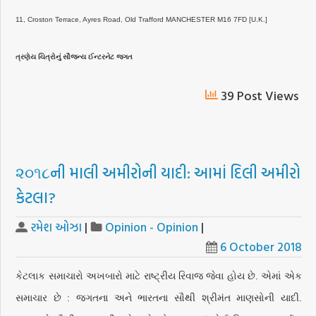
11, Croston Terrace, Ayres Road, Old Trafford MANCHESTER M16 7FD [U.K.]
ત્રણેય ચિત્રોનું સૌજન્ય ઈન્ટરનેટ જગત
39 Post Views
૨૦૧૮ની માલી અમીરોની યાદી: આમાં દિલી અમીરો
કેટલા?
રમેશ ઓઝા
|
Opinion - Opinion
|
6 October 2018
કેટલાક સમાચારો અખબારો માટે રાષ્ટ્રીય રિવાજ જેવા હોય છે. એમાં એક
સમાચાર છે : જગતના અને ભારતના સૌથી શ્રીમંત માણસોની યાદી.