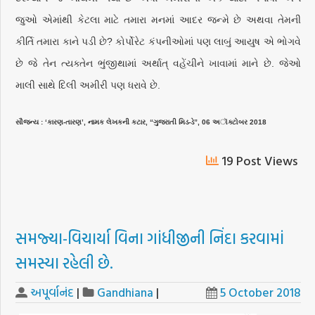
જુઓ એમાંથી કેટલા માટે તમારા મનમાં આદર જન્મે છે અથવા તેમની
કીર્તિ તમારા કાને પડી છે? કોર્પોરેટ કંપનીઓમાં પણ લાબું આયુષ એ ભોગવે
છે જે તેન ત્યક્તેન ભુંજીથામાં અર્થાત્‌ વહેંચીને ખાવામાં માને છે. જેઓ
માલી સાથે દિલી અમીરી પણ ધરાવે છે.
સૌજન્ય : ‘કારણ-તારણ’, નામક લેખકની કટાર, “ગુજરાતી મિડ-ડે”, 06 અૉક્ટોબર 2018
19 Post Views
સમજ્યા-વિચાર્યા વિના ગાંધીજીની નિંદા કરવામાં
સમસ્યા રહેલી છે.
અપૂર્વાનંદ
|
Gandhiana
|
5 October 2018