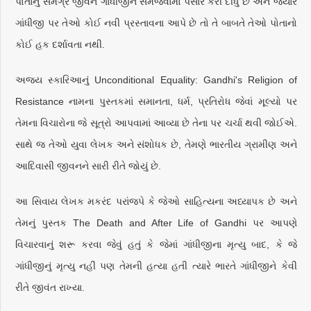
પોતાનું સમગ્ર જીવન ગાંધીજીને સમજવામાં પસાર કરી દીધું છે અને જ્યારે
ગાંધીજી પર તેઓ કોઈ નવી પ્રસ્તાવના આપે છે તો તે બાબતે તેઓ પોતાનો
કોઈ હક દર્શાવતા નથી.
અજય સ્કારિઆનું Unconditional Equality: Gandhi's Religion of
Resistance નામના પુસ્તકમાં સમાનતા, ધર્મ, પ્રતિરોધ જેવાં મૂલ્યો પર
તેમના વિચારોના જે સૂત્રો આપવામાં આવ્યા છે તેના પર ચર્ચા થવી જોઈએ.
સાથે જ તેઓ યુવા લેખક અને સંશોધક છે, તેમણે ભારતીય ગ્રામીણ અને
આદિવાસી જીવનને સારી રીતે જોયું છે.
આ સિવાય લેખક મકરંદ પરાંજપે કે જેઓ સાહિત્યના અધ્યાપક છે અને
તેમનું પુસ્તક The Death and After Life of Gandhi પર આપણે
વિચારવાનું શરૂ કરવા જેવું હતું કે જેમાં ગાંધીજીના મૃત્યુ બાદ, કે જે
ગાંધીજીનું મૃત્યુ નહીં પણ તેમની હત્યા હતી ત્યારે ભારતે ગાંધીજીને કેવી
રીતે જીવંત રાખ્યા.