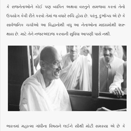
કે રાજનેતાઓને કોઈ પણ વ્યક્તિ અથવા વસ્તુને સમજવા કરતાં તેનો
ઉપયોગ કેવી રીતે કરવો તેમાં જ વધારે રુચિ હોય છે. પરંતુ, દુર્ભાગ્ય એ છે કે
સાર્વજનિક ચર્ચાઓ આ વિદ્વાનોથી વધુ આ નેતાઓના માધ્યમોથી શરૂ
થાય છે. માટે તેને નજરઅંદાજ કરવાની સુવિધા આપણી પાસે નથી.
ભારતમાં મહાત્મા ગાંધીના વિષયને લઈને સૌથી મોટી સમસ્યા એ છે કે