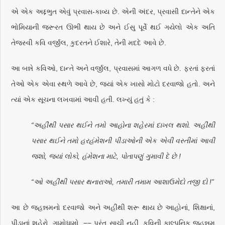
એ એક અદ્દભુત એવું પ્રવાસ-કાવ્ય છે. એની અંદર, પ્રવાસી દાન્તેને એક
ભોમિયાની જરૂરત ઊભી થાય છે અને ઈસુ પૂર્વે થઈ ગયેલો એક અતિ
તેજસ્વી કવિ વર્જીલ, કુદરતને ઈશારે, તેની મદદે આવે છે.
આ બન્ને કવિઓ, દાન્તે અને વર્જીલ, પ્રવાસમાં આગળ વધે છે. ફરતાં ફરતાં
તેઓ એક એવા સ્થળે આવે છે, જ્યાં એક ખાસો મોટો દરવાજો હતો. અને
ત્યાં એક સૂચના લખવામાં આવી હતી. લખ્યું હતું કે :
“અહીંથી પસાર થઈને તમો આહોના શહેરમાં દાખલ થશો. અહીંથી
પસાર થઈને તમો હરહંમેશની પીડાઓની એક એવી વસ્તીમાં આવી
જશો, જ્યાં લોકો, હંમેશના માટે, પોતાપણું ગુમાવી દે છે !
“ઓ અહીંથી પસાર થનારાઓ, તમારી તમામ આશાઉમેદો તજી દો !”
આ છે જહન્નમનો દરવાજો અને અહીંથી શરૂ થાય છે આહોનાં, શિક્ષાનાં,
પીડાનાં શહેરો, ગામોધામો. −− પરંતુ સાચી નહીં, કવિની કાલ્પનિક જહન્નમ