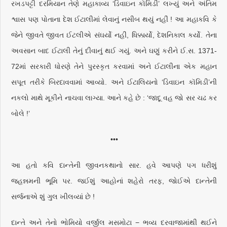
રખડપટ્ટી દરમિયાન તેણે મહાકાવ્ય ‘ડિવાઇન કૉમિડી’ લખ્યું અને અંતિમ
શ્વાસ પણ પોતાના દેશ ઈટાલીમાં લેવાનું નસીબ થયું નહીં ! આ મહાકવિ કે
જેને જીવતે જીવત ઈટલીએ સંઘર્યો નહીં, ધિક્કાર્યો, દેશનિકાલ કર્યો. તેના
અવસાન બાદ ઈટાલી તેનું દીવાનું થઈ ગયું. અને ઘણું કરીને ઈ.સ. 1371-
72માં સરકારી ધોરણે તેને પુરસ્કૃત કરવામાં અને ઈટાલીના એક મહાન
સપૂત તરીકે બિરદાવવામાં આવ્યો. અને ઈટાલિયનો ‘ડિવાઇન કૉમિડી’ની
નકલો માથે મૂકીને નાચવા લાગ્યા. આને કહે છે : ‘જાદૂ વહ જો સર ચઢ કર
બોલે !’
•••
આ હતો કવિ દાન્તેની જીવનકથાનો સાર. હવે આપણે પગ ધરીશું
જહન્નમની ભૂમિ પર. જઈશું આહોનાં શહેરો તરફ, જોઈએ દાન્તેની
સર્જનાએ શું ગુલ ખીલવ્યાં છે !
દાન્તે અને તેનો ભોમિયો વર્જીલ મસમોટા − ભવ્ય દરવાજામાંથી થઈને